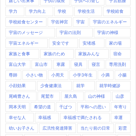
嬉しい出来事
子供の成長
子供への脅し
子宮筋腫
学力
学力向上
学校
学校生活
学校給食
学校給食センター
宇佐神宮
宇宙
宇宙のエネルギー
宇宙のメッセージ
宇宙の法則
宇宙の神様
宇宙エネルギー
安全です
安堵感
家の場
家族と食事
家族のため
家族みんな
宿命
富山大学
富山市
寒露
寝具
寝言
専用洗剤
尊師
小さい物
小周天
小学3年生
小満
小腸
小顔効果
少食健康法
就学
就学時健診
尾崎豊さん
尾鷲市
屋久島
山の神様
山彦
岡本天明
希望の道
干ばつ
平和への思い
年寄り
幸せな人
幸福感
幸福感で満たされる
幸運
幼いお子さん
広汎性発達障害
当たり前の日常
彩雲