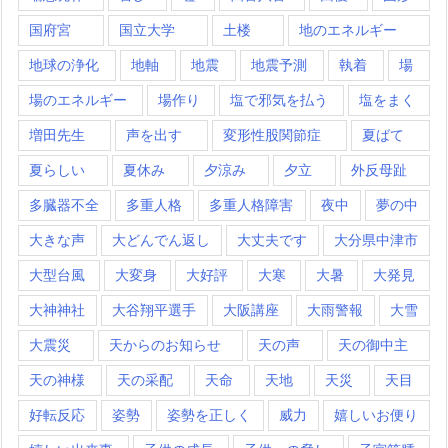
国府宮
国立大学
土楼
地のエネルギー
地球の浄化
地軸
地震
地震予測
執着
場
場のエネルギー
場作り
塩で邪気を払う
塩をまく
増田先生
声を出す
変形性股関節症
夏ばて
夏らしい
夏休み
夕涼み
夕立
外反母趾
多臓器不全
多重人格
多重人格障害
夜中
夢の中
大きな声
大どんでん返し
大丈夫です
大分県中津市
大型台風
大変身
大好評
大寒
大暑
大発見
大神神社
大谷翔平選手
大阪講座
大雨警報
大雪
大震災
天からのお知らせ
天の声
天の御中主
天の神様
天の采配
天命
天地
天災
天目
好転反応
姿勢
姿勢を正しく
威力
嬉しいお便り