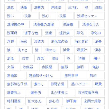
決意
決断
決断力
沖縄県
油汚れ
泡
波動
洗い
洗剤
洗心
洗濯
洗濯セッケン
洗濯機の中
洗濯機の洗濯
洗濯物
洗濯石けん
洗面所
派手な色
流産
流行病
浄化
浄化力
浮腫
海彦
浸透力
消化器の癌
消化器官
消去
涙
淡々と
清
清める
減量
温度計
湧水
湯船
湿布
湿気
湿疹
滝
潰瘍
濁り
火傷
炊飯器
点眼薬
無形
無明
無欲
無添加
無添加せっけん
無理無理
無給
無邪気な子供
煮出し
熊野古道
熱いパワー
燃費
燃費向上
爆発的
爪が丈夫に
特別支援学校
特別講座
狛犬さん
狭心症
獅子舞
玄関の掃除