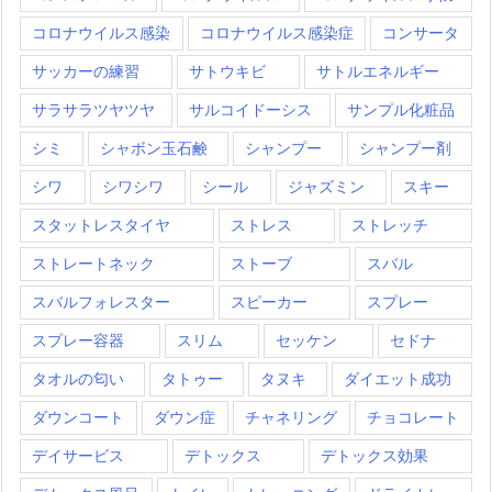
コロナウイルス感染
コロナウイルス感染症
コンサータ
サッカーの練習
サトウキビ
サトルエネルギー
サラサラツヤツヤ
サルコイドーシス
サンプル化粧品
シミ
シャボン玉石鹸
シャンプー
シャンプー剤
シワ
シワシワ
シール
ジャズミン
スキー
スタットレスタイヤ
ストレス
ストレッチ
ストレートネック
ストーブ
スバル
スバルフォレスター
スピーカー
スプレー
スプレー容器
スリム
セッケン
セドナ
タオルの匂い
タトゥー
タヌキ
ダイエット成功
ダウンコート
ダウン症
チャネリング
チョコレート
デイサービス
デトックス
デトックス効果