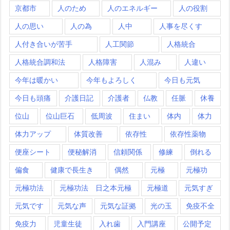
京都市
人のため
人のエネルギー
人の役割
人の思い
人の為
人中
人事を尽くす
人付き合いが苦手
人工関節
人格統合
人格統合調和法
人格障害
人混み
人違い
今年は暖かい
今年もよろしく
今日も元気
今日も頭痛
介護日記
介護者
仏教
任脈
休養
位山
位山巨石
低周波
住まい
体内
体力
体力アップ
体質改善
依存性
依存性薬物
便座シート
便秘解消
信頼関係
修練
倒れる
偏食
健康で長生き
偶然
元極
元極功
元極功法
元極功法 日之本元極
元極道
元気すぎ
元気です
元気な声
元気な証拠
光の玉
免疫不全
免疫力
児童生徒
入れ歯
入門講座
公開予定