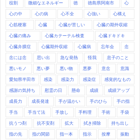
役割
微細なエネルギー
徳
徳島県阿南市
心
心の中
心の病
心不全
心強い
心構え
心筋梗塞
心臓
心臓が苦しい
心臓の期外収縮
心臓の痛み
心臓カテーテル検査
心臓ドキドキ
心臓弁膜症
心臓期外収縮
心臓病
忘年会
念
念には念
思い出
急な発熱
怪我
息子のこと
悪いモノ
悪い夢
悪い物
悪夢
意念
意識
愛知県半田市
感染
感染力
感染症
感覚的なもの
感謝の気持ち
慰霊の日
懸命
成績
成績アップ
成長力
成長発達
手が温かい
手のひら
手の指
手当
手当て法
手放し
手料理
手術
手袋
抗うつ剤
抗不安剤
拡大
拭き掃除
持ち出し
指の先
指の関節
指一本
指示
按摩
振動