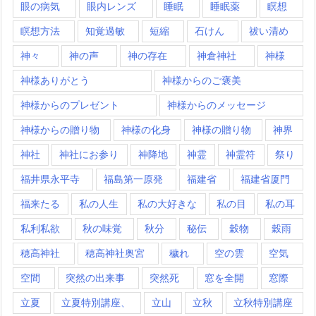
眼の病気
眼内レンズ
睡眠
睡眠薬
瞑想
瞑想方法
知覚過敏
短縮
石けん
祓い清め
神々
神の声
神の存在
神倉神社
神様
神様ありがとう
神様からのご褒美
神様からのプレゼント
神様からのメッセージ
神様からの贈り物
神様の化身
神様の贈り物
神界
神社
神社にお参り
神降地
神霊
神霊符
祭り
福井県永平寺
福島第一原発
福建省
福建省厦門
福来たる
私の人生
私の大好きな
私の目
私の耳
私利私欲
秋の味覚
秋分
秘伝
穀物
穀雨
穂高神社
穂高神社奥宮
穢れ
空の雲
空気
空間
突然の出来事
突然死
窓を全開
窓際
立夏
立夏特別講座、
立山
立秋
立秋特別講座