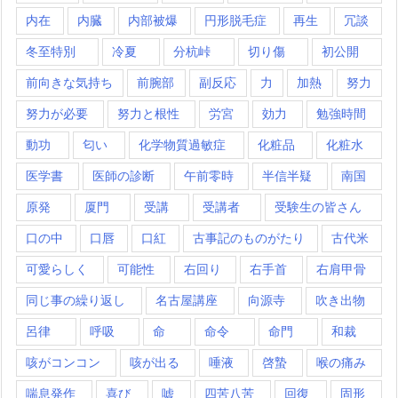
内在
内臓
内部被爆
円形脱毛症
再生
冗談
冬至特別
冷夏
分杭峠
切り傷
初公開
前向きな気持ち
前腕部
副反応
力
加熱
努力
努力が必要
努力と根性
労宮
効力
勉強時間
動功
匂い
化学物質過敏症
化粧品
化粧水
医学書
医師の診断
午前零時
半信半疑
南国
原発
厦門
受講
受講者
受験生の皆さん
口の中
口唇
口紅
古事記のものがたり
古代米
可愛らしく
可能性
右回り
右手首
右肩甲骨
同じ事の繰り返し
名古屋講座
向源寺
吹き出物
呂律
呼吸
命
命令
命門
和裁
咳がコンコン
咳が出る
唾液
啓蟄
喉の痛み
喘息発作
喜び
嘘
四苦八苦
回復
固形