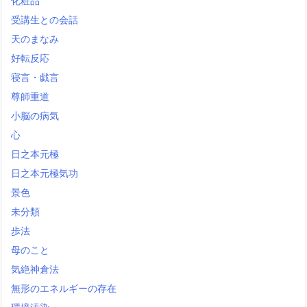
化粧品
受講生との会話
天のまなみ
好転反応
寝言・戯言
尊師重道
小脳の病気
心
日之本元極
日之本元極気功
景色
未分類
歩法
母のこと
気絶神倉法
無形のエネルギーの存在