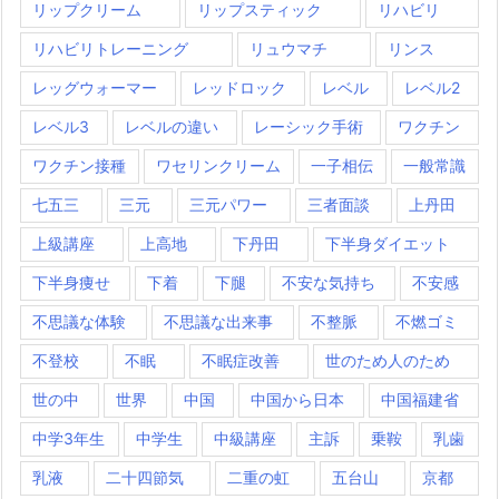
リップクリーム
リップスティック
リハビリ
リハビリトレーニング
リュウマチ
リンス
レッグウォーマー
レッドロック
レベル
レベル2
レベル3
レベルの違い
レーシック手術
ワクチン
ワクチン接種
ワセリンクリーム
一子相伝
一般常識
七五三
三元
三元パワー
三者面談
上丹田
上級講座
上高地
下丹田
下半身ダイエット
下半身痩せ
下着
下腿
不安な気持ち
不安感
不思議な体験
不思議な出来事
不整脈
不燃ゴミ
不登校
不眠
不眠症改善
世のため人のため
世の中
世界
中国
中国から日本
中国福建省
中学3年生
中学生
中級講座
主訴
乗鞍
乳歯
乳液
二十四節気
二重の虹
五台山
京都