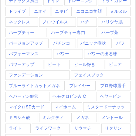
デトックス風呂
トイレ
トレーニング
ドライカレー
ドライブ
ニオイ
ニキビ
ニコニコ笑顔
ヌルヌル
ネックレス
ノロウイルス
ハチ
ハリツヤ肌
ハーブティー
ハーブティー専門
ハーブ茶
バージョンアップ
パチンコ
パニック症状
パフ
パフォーマンス
パワー
パワーの出る珠
パワーアップ
ビート
ビール好き
ピュア
ファンデーション
フェイスブック
ブルーライトカットメガネ
プレイヤー
プロ野球選手
ヘパーデン結節
ヘモグロビンA1C
ヘヤーピン
マイクロSDカード
マイホーム
ミスタードーナッツ
ミヨシ石鹸
ミルクティ
メガネ
メントール
ライト
ライフワーク
リウマチ
リタリン