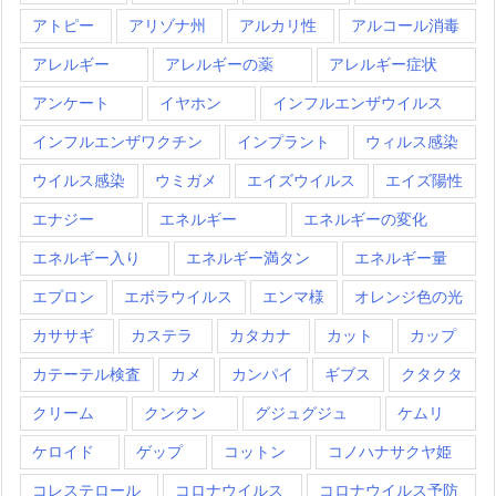
アトピー
アリゾナ州
アルカリ性
アルコール消毒
アレルギー
アレルギーの薬
アレルギー症状
アンケート
イヤホン
インフルエンザウイルス
インフルエンザワクチン
インプラント
ウィルス感染
ウイルス感染
ウミガメ
エイズウイルス
エイズ陽性
エナジー
エネルギー
エネルギーの変化
エネルギー入り
エネルギー満タン
エネルギー量
エプロン
エボラウイルス
エンマ様
オレンジ色の光
カササギ
カステラ
カタカナ
カット
カップ
カテーテル検査
カメ
カンパイ
ギブス
クタクタ
クリーム
クンクン
グジュグジュ
ケムリ
ケロイド
ゲップ
コットン
コノハナサクヤ姫
コレステロール
コロナウイルス
コロナウイルス予防