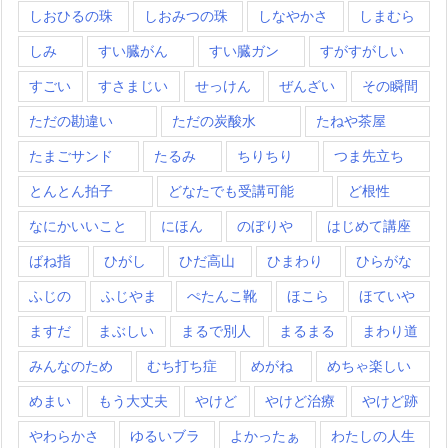
しおひるの珠
しおみつの珠
しなやかさ
しまむら
しみ
すい臓がん
すい臓ガン
すがすがしい
すごい
すさまじい
せっけん
ぜんざい
その瞬間
ただの勘違い
ただの炭酸水
たねや茶屋
たまごサンド
たるみ
ちりちり
つま先立ち
とんとん拍子
どなたでも受講可能
ど根性
なにかいいこと
にほん
のぼりや
はじめて講座
ばね指
ひがし
ひだ高山
ひまわり
ひらがな
ふじの
ふじやま
ぺたんこ靴
ほこら
ほていや
ますだ
まぶしい
まるで別人
まるまる
まわり道
みんなのため
むち打ち症
めがね
めちゃ楽しい
めまい
もう大丈夫
やけど
やけど治療
やけど跡
やわらかさ
ゆるいブラ
よかったぁ
わたしの人生