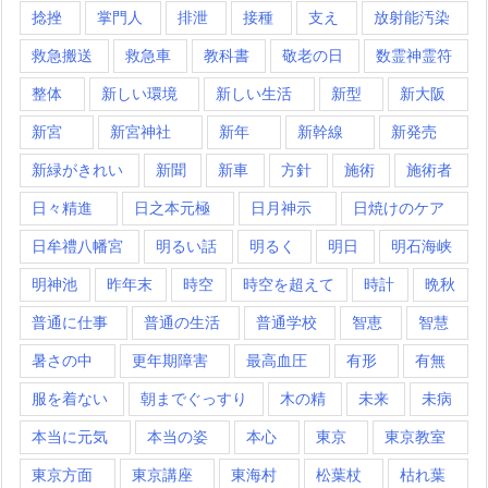
捻挫
掌門人
排泄
接種
支え
放射能汚染
救急搬送
救急車
教科書
敬老の日
数霊神霊符
整体
新しい環境
新しい生活
新型
新大阪
新宮
新宮神社
新年
新幹線
新発売
新緑がきれい
新聞
新車
方針
施術
施術者
日々精進
日之本元極
日月神示
日焼けのケア
日牟禮八幡宮
明るい話
明るく
明日
明石海峡
明神池
昨年末
時空
時空を超えて
時計
晩秋
普通に仕事
普通の生活
普通学校
智恵
智慧
暑さの中
更年期障害
最高血圧
有形
有無
服を着ない
朝までぐっすり
木の精
未来
未病
本当に元気
本当の姿
本心
東京
東京教室
東京方面
東京講座
東海村
松葉杖
枯れ葉