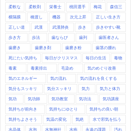
柔軟な
柔軟剤
栄養士
桃田選手
梅花
森信三
横隔膜
橋渡し
機器
次元上昇
正しい生き方
正しい道
武漢
武漢肺炎
歩き
歩きやすい靴
歩き方
歩法
歯ならび
歯列
歯医者さん
歯磨き
歯磨き剤
歯磨き粉
歯茎の腫れ
死にたい気持ち
毎日がクリスマス
毎日の生活
毒物
毒素
毒素排出
毛染め
気のめぐり改善
気のエネルギー
気の流れ
気の流れを良くする
気分もスッキリ
気分スッキリ
気力
気力と体力
気功
気功師
気功教室
気功法
気功講座
気持ちが前向き
気持ちにゆとり
気持ちの良い朝
気持ちよさそう
気温の変化
気絶
水で邪気を払う
水晶体
水泡
水無神社
水疱
永遠の課題
汚れ