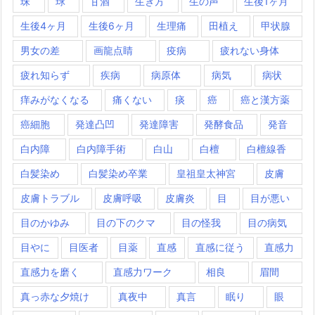
珠
球
甘酒
生き方
生の声
生後1ヶ月
生後4ヶ月
生後6ヶ月
生理痛
田植え
甲状腺
男女の差
画龍点睛
疫病
疲れない身体
疲れ知らず
疾病
病原体
病気
病状
痒みがなくなる
痛くない
痰
癌
癌と漢方薬
癌細胞
発達凸凹
発達障害
発酵食品
発音
白内障
白内障手術
白山
白檀
白檀線香
白髪染め
白髪染め卒業
皇祖皇太神宮
皮膚
皮膚トラブル
皮膚呼吸
皮膚炎
目
目が悪い
目のかゆみ
目の下のクマ
目の怪我
目の病気
目やに
目医者
目薬
直感
直感に従う
直感力
直感力を磨く
直感力ワーク
相良
眉間
真っ赤な夕焼け
真夜中
真言
眠り
眼