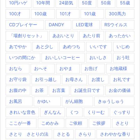
10円ハゲ
10年間
24節気
50度
50肩
55歳
100才
100歳
101才
101歳
300馬力
CDプレイヤー
DANDY
LED電球
RSウイルス
「場創りセット」
あおいとり
あたり前
あったかい
あでやか
あと少し
あめつち
いいです
いじめ
いつの間にか
おいしいコーヒー
おいしさ
おう吐
おなら
おへそ
おやま
お告げ
お地蔵様
お守り袋
お引っ越し
お母さん
お渡し
お礼です
お腹の中
お茶
お言葉
お誕生日です
お金の価値
お風呂
かゆい
がん細胞
きゅうしゅう
きれいな音色
ぎんなん
くつ
くりーむ
ぐっすり
ここが一番
こめかみ
ご依頼
ご挨拶
さとり
さとり さとりの法
さとる
さらり
さわやかな香り