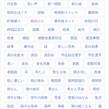
竹生島
笑い声
第一関節
第六感
筋肉
筋肉をほぐす
節制
精神的ストレス
糖尿病
約束破り
純石けん
紫外線カット
終戦の日
終戦記念日
組織
経脈
経血
給与
統計
絶食
継続
網膜色素変性症
緊急
緊急事態
線香
練功会
縁
美しい音色
美白効果
美白化粧水
美顔
美顔水
羽生結弦選手
羽生選手
老い
老化
老化現象
老師
老眼
老眼対策
老眼鏡
耳
耳たぶ
聖なる地
聞き流し
肉体
肌に優しい
肌の老化
股関節
股関節脱臼
肩関節
肺がん
肺の炎症
胃がん
胃がん手術
胃癌
背中が痛い
背中の刺青
背骨
背骨のゆがみ
胎児
胎息
能力を発揮
能率
脊髄
脚が細くなる
脳