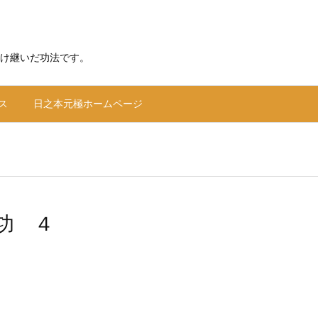
け継いだ功法です。
ス
日之本元極ホームページ
功 ４