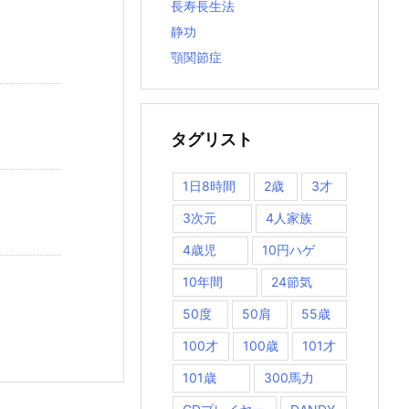
長寿長生法
静功
顎関節症
タグリスト
1日8時間
2歳
3才
3次元
4人家族
4歳児
10円ハゲ
10年間
24節気
50度
50肩
55歳
100才
100歳
101才
101歳
300馬力