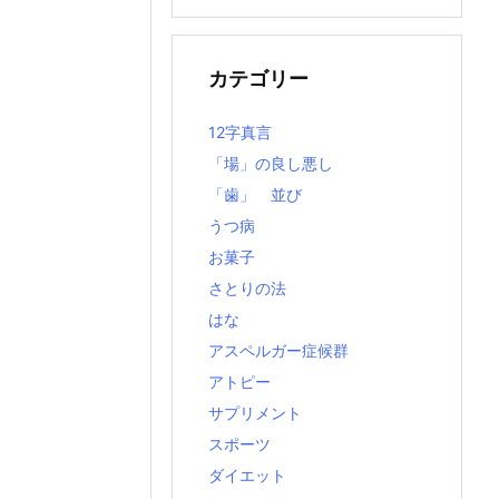
の
記
事
カテゴリー
12字真言
「場」の良し悪し
「歯」 並び
うつ病
お菓子
さとりの法
はな
アスペルガー症候群
アトピー
サプリメント
スポーツ
ダイエット