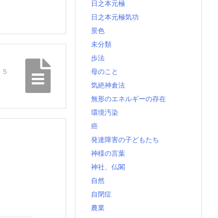
日之本元極
日之本元極気功
景色
未分類
歩法
母のこと
 ５
気絶神倉法
無形のエネルギーの存在
環境汚染
癌
発達障害の子どもたち
神様の言葉
神社、仏閣
自然
自閉症
農業