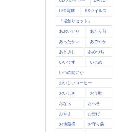
CDプレイヤー
DANDY
LED電球
RSウイルス
「場創りセット」
あおいとり
あたり前
あったかい
あでやか
あと少し
あめつち
いいです
いじめ
いつの間にか
おいしいコーヒー
おいしさ
おう吐
おなら
おへそ
おやま
お告げ
お地蔵様
お守り袋