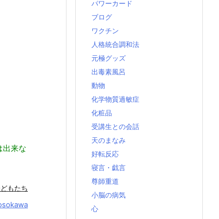
パワーカード
ブログ
ワクチン
人格統合調和法
元極グッズ
出毒素風呂
動物
化学物質過敏症
化粧品
受講生との会話
天のまなみ
は出来な
好転反応
寝言・戯言
尊師重道
子どもたち
小脳の病気
osokawa
心