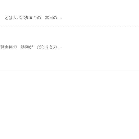
とは大ババタヌキの 本日の ...
全体の 筋肉が だらりと力 ...