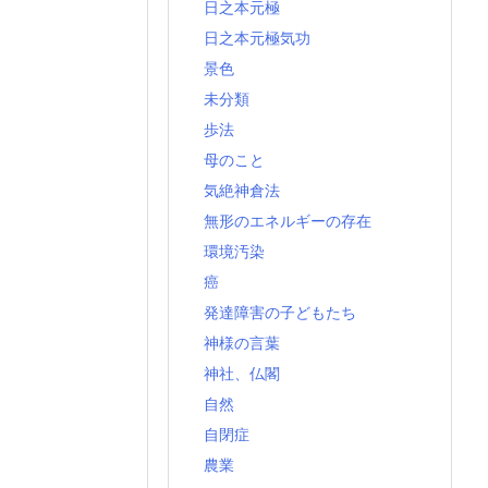
日之本元極
日之本元極気功
景色
未分類
歩法
母のこと
気絶神倉法
無形のエネルギーの存在
環境汚染
癌
発達障害の子どもたち
神様の言葉
神社、仏閣
自然
自閉症
農業