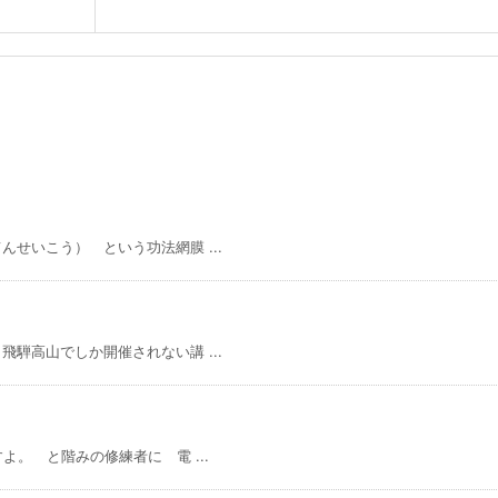
せいこう） という功法網膜 ...
騨高山でしか開催されない講 ...
。 と階みの修練者に 電 ...