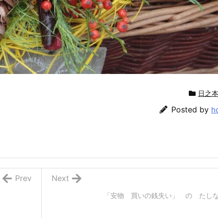
日之
Posted by
h
Prev
Next
「安物 買いの銭失い」 の たし