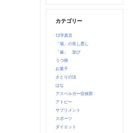
の
記
事
カテゴリー
12字真言
「場」の良し悪し
「歯」 並び
うつ病
お菓子
さとりの法
はな
アスペルガー症候群
アトピー
サプリメント
スポーツ
ダイエット