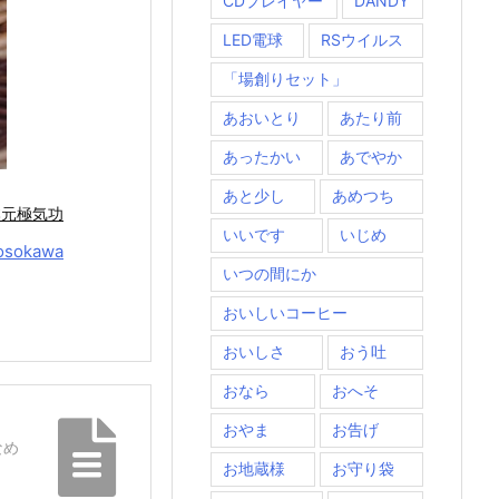
CDプレイヤー
DANDY
LED電球
RSウイルス
「場創りセット」
あおいとり
あたり前
あったかい
あでやか
あと少し
あめつち
本元極気功
いいです
いじめ
osokawa
いつの間にか
おいしいコーヒー
おいしさ
おう吐
おなら
おへそ
おやま
お告げ
なめ
お地蔵様
お守り袋