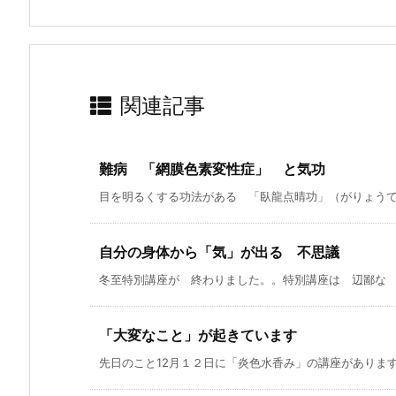
関連記事
難病 「網膜色素変性症」 と気功
目を明るくする功法がある 「臥龍点晴功」（がりょうてん
自分の身体から「気」が出る 不思議
冬至特別講座が 終わりました。。特別講座は 辺鄙な 飛
「大変なこと」が起きています
先日のこと12月１２日に「炎色水香み」の講座がありますよ