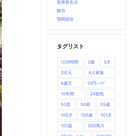
長寿長生法
静功
顎関節症
タグリスト
1日8時間
2歳
3才
3次元
4人家族
4歳児
10円ハゲ
10年間
24節気
50度
50肩
55歳
100才
100歳
101才
101歳
300馬力