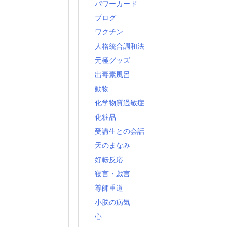
パワーカード
ブログ
ワクチン
人格統合調和法
元極グッズ
出毒素風呂
動物
化学物質過敏症
化粧品
受講生との会話
天のまなみ
好転反応
寝言・戯言
尊師重道
小脳の病気
心