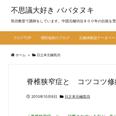
不思議大好き ババタヌキ
気功教室で講師をしています。中国元極功法８００年の伝統を受
ブログTOP
増田老師のブログ
元極体験談データベー
ホーム
>
日之本元極気功
脊椎狭窄症と コツコツ修
2010年10月8日
日之本元極気功