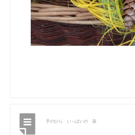
手のひら いっぱいの 薬