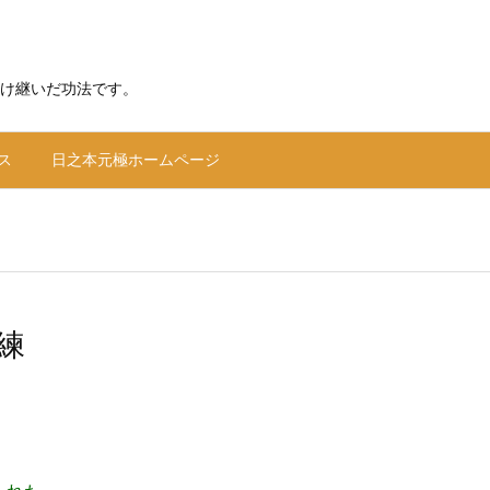
け継いだ功法です。
ス
日之本元極ホームページ
練