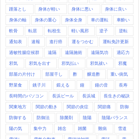
踵落とし
身体が軽い
身体に悪い
身体に良い
身体の軸
身体の重心
身体全身
車の運転
車酔い
軟骨
転居
転校生
軽い風邪
逆子
逆転
通知表
速報
進行癌
運をつかむ
運転免許更新
過敏性腸症候群
遠隔
遠隔施術
遠隔気功
適応力
邪気
邪気を出す
邪気払い
邪気祓い
邪魔
部屋の片付け
部屋干し
酢
醸造酢
重い病気
野菜食
銚子川
鍛える
鐘
鐘の音
長寿
長時間のパソコン
長浜ビール
長浜城
長生きの秘訣
関東地方
関節の動き
関節の炎症
関節痛
防御
防御する
防御法
除菌剤
陰陽
陰陽バランス
陽の気
集中力
雑念
雑菌
難病
雪道