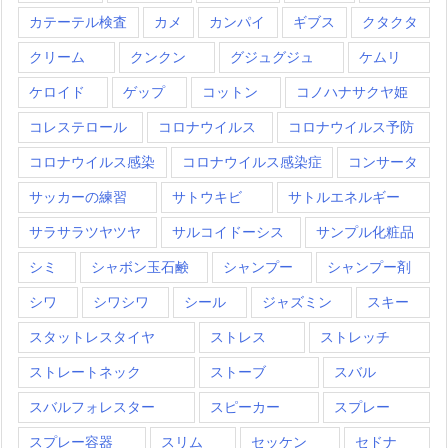
カテーテル検査
カメ
カンパイ
ギブス
クタクタ
クリーム
クンクン
グジュグジュ
ケムリ
ケロイド
ゲップ
コットン
コノハナサクヤ姫
コレステロール
コロナウイルス
コロナウイルス予防
コロナウイルス感染
コロナウイルス感染症
コンサータ
サッカーの練習
サトウキビ
サトルエネルギー
サラサラツヤツヤ
サルコイドーシス
サンプル化粧品
シミ
シャボン玉石鹸
シャンプー
シャンプー剤
シワ
シワシワ
シール
ジャズミン
スキー
スタットレスタイヤ
ストレス
ストレッチ
ストレートネック
ストーブ
スバル
スバルフォレスター
スピーカー
スプレー
スプレー容器
スリム
セッケン
セドナ