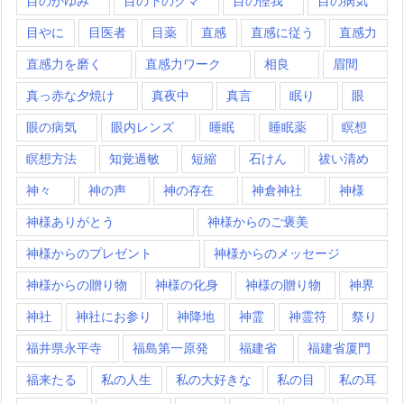
目のかゆみ
目の下のクマ
目の怪我
目の病気
目やに
目医者
目薬
直感
直感に従う
直感力
直感力を磨く
直感力ワーク
相良
眉間
真っ赤な夕焼け
真夜中
真言
眠り
眼
眼の病気
眼内レンズ
睡眠
睡眠薬
瞑想
瞑想方法
知覚過敏
短縮
石けん
祓い清め
神々
神の声
神の存在
神倉神社
神様
神様ありがとう
神様からのご褒美
神様からのプレゼント
神様からのメッセージ
神様からの贈り物
神様の化身
神様の贈り物
神界
神社
神社にお参り
神降地
神霊
神霊符
祭り
福井県永平寺
福島第一原発
福建省
福建省厦門
福来たる
私の人生
私の大好きな
私の目
私の耳