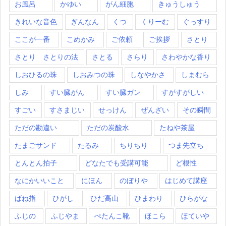
お風呂
かゆい
がん細胞
きゅうしゅう
きれいな音色
ぎんなん
くつ
くりーむ
ぐっすり
ここが一番
こめかみ
ご依頼
ご挨拶
さとり
さとり さとりの法
さとる
さらり
さわやかな香り
しおひるの珠
しおみつの珠
しなやかさ
しまむら
しみ
すい臓がん
すい臓ガン
すがすがしい
すごい
すさまじい
せっけん
ぜんざい
その瞬間
ただの勘違い
ただの炭酸水
たねや茶屋
たまごサンド
たるみ
ちりちり
つま先立ち
とんとん拍子
どなたでも受講可能
ど根性
なにかいいこと
にほん
のぼりや
はじめて講座
ばね指
ひがし
ひだ高山
ひまわり
ひらがな
ふじの
ふじやま
ぺたんこ靴
ほこら
ほていや