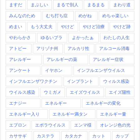
ますだ
まぶしい
まるで別人
まるまる
まわり道
みんなのため
むち打ち症
めがね
めちゃ楽しい
めまい
もう大丈夫
やけど
やけど治療
やけど跡
やわらかさ
ゆるいブラ
よかったぁ
わたしの人生
アトピー
アリゾナ州
アルカリ性
アルコール消毒
アレルギー
アレルギーの薬
アレルギー症状
アンケート
イヤホン
インフルエンザウイルス
インフルエンザワクチン
インプラント
ウィルス感染
ウイルス感染
ウミガメ
エイズウイルス
エイズ陽性
エナジー
エネルギー
エネルギーの変化
エネルギー入り
エネルギー満タン
エネルギー量
エプロン
エボラウイルス
エンマ様
オレンジ色の光
カササギ
カステラ
カタカナ
カット
カップ