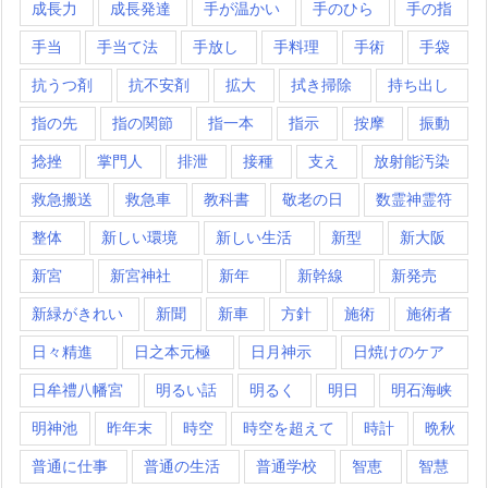
成長力
成長発達
手が温かい
手のひら
手の指
手当
手当て法
手放し
手料理
手術
手袋
抗うつ剤
抗不安剤
拡大
拭き掃除
持ち出し
指の先
指の関節
指一本
指示
按摩
振動
捻挫
掌門人
排泄
接種
支え
放射能汚染
救急搬送
救急車
教科書
敬老の日
数霊神霊符
整体
新しい環境
新しい生活
新型
新大阪
新宮
新宮神社
新年
新幹線
新発売
新緑がきれい
新聞
新車
方針
施術
施術者
日々精進
日之本元極
日月神示
日焼けのケア
日牟禮八幡宮
明るい話
明るく
明日
明石海峡
明神池
昨年末
時空
時空を超えて
時計
晩秋
普通に仕事
普通の生活
普通学校
智恵
智慧