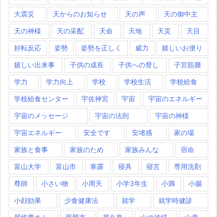
大震災
天からのお知らせ
天の声
天の御中主
天の神様
天の采配
天命
天地
天災
天目
好転反応
姿勢
姿勢を正しく
威力
嬉しいお便り
嬉しい出来事
子供の成長
子供への脅し
子宮筋腫
学力
学力向上
学校
学校生活
学校給食
学校給食センター
宇佐神宮
宇宙
宇宙のエネルギー
宇宙のメッセージ
宇宙の法則
宇宙の神様
宇宙エネルギー
安全です
安堵感
家の場
家族と食事
家族のため
家族みんな
宿命
富山大学
富山市
寒露
寝具
寝言
専用洗剤
尊師
小さい物
小周天
小学3年生
小満
小腸
小顔効果
少食健康法
就学
就学時健診