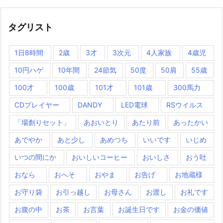
タグリスト
1日8時間
2歳
3才
3次元
4人家族
4歳児
10円ハゲ
10年間
24節気
50度
50肩
55歳
100才
100歳
101才
101歳
300馬力
CDプレイヤー
DANDY
LED電球
RSウイルス
「場創りセット」
あおいとり
あたり前
あったかい
あでやか
あと少し
あめつち
いいです
いじめ
いつの間にか
おいしいコーヒー
おいしさ
おう吐
おなら
おへそ
おやま
お告げ
お地蔵様
お守り袋
お引っ越し
お母さん
お渡し
お礼です
お腹の中
お茶
お言葉
お誕生日です
お金の価値