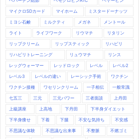
ヘパーデン結節
ヘモグロビンA1C
ヘヤーピン
マイクロSDカード
マイホーム
ミスタードーナッツ
ミヨシ石鹸
ミルクティ
メガネ
メントール
ライト
ライフワーク
リウマチ
リタリン
リップクリーム
リップスティック
リハビリ
リハビリトレーニング
リュウマチ
リンス
レッグウォーマー
レッドロック
レベル
レベル2
レベル3
レベルの違い
レーシック手術
ワクチン
ワクチン接種
ワセリンクリーム
一子相伝
一般常識
七五三
三元
三元パワー
三者面談
上丹田
上級講座
上高地
下丹田
下半身ダイエット
下半身痩せ
下着
下腿
不安な気持ち
不安感
不思議な体験
不思議な出来事
不整脈
不燃ゴミ