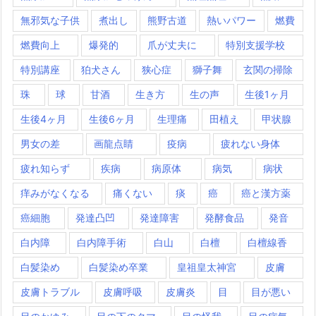
無邪気な子供
煮出し
熊野古道
熱いパワー
燃費
燃費向上
爆発的
爪が丈夫に
特別支援学校
特別講座
狛犬さん
狭心症
獅子舞
玄関の掃除
珠
球
甘酒
生き方
生の声
生後1ヶ月
生後4ヶ月
生後6ヶ月
生理痛
田植え
甲状腺
男女の差
画龍点睛
疫病
疲れない身体
疲れ知らず
疾病
病原体
病気
病状
痒みがなくなる
痛くない
痰
癌
癌と漢方薬
癌細胞
発達凸凹
発達障害
発酵食品
発音
白内障
白内障手術
白山
白檀
白檀線香
白髪染め
白髪染め卒業
皇祖皇太神宮
皮膚
皮膚トラブル
皮膚呼吸
皮膚炎
目
目が悪い