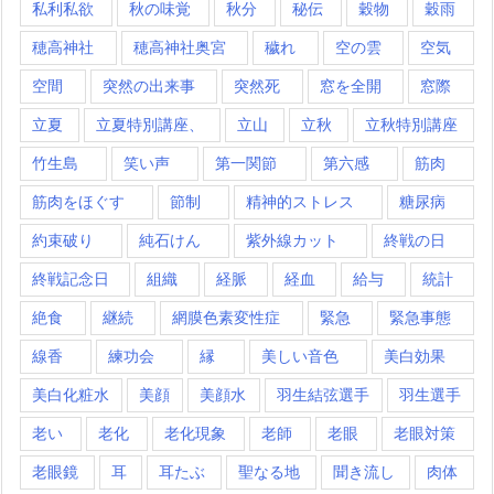
私利私欲
秋の味覚
秋分
秘伝
穀物
穀雨
穂高神社
穂高神社奥宮
穢れ
空の雲
空気
空間
突然の出来事
突然死
窓を全開
窓際
立夏
立夏特別講座、
立山
立秋
立秋特別講座
竹生島
笑い声
第一関節
第六感
筋肉
筋肉をほぐす
節制
精神的ストレス
糖尿病
約束破り
純石けん
紫外線カット
終戦の日
終戦記念日
組織
経脈
経血
給与
統計
絶食
継続
網膜色素変性症
緊急
緊急事態
線香
練功会
縁
美しい音色
美白効果
美白化粧水
美顔
美顔水
羽生結弦選手
羽生選手
老い
老化
老化現象
老師
老眼
老眼対策
老眼鏡
耳
耳たぶ
聖なる地
聞き流し
肉体