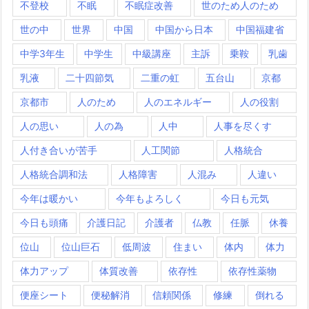
不登校
不眠
不眠症改善
世のため人のため
世の中
世界
中国
中国から日本
中国福建省
中学3年生
中学生
中級講座
主訴
乗鞍
乳歯
乳液
二十四節気
二重の虹
五台山
京都
京都市
人のため
人のエネルギー
人の役割
人の思い
人の為
人中
人事を尽くす
人付き合いが苦手
人工関節
人格統合
人格統合調和法
人格障害
人混み
人違い
今年は暖かい
今年もよろしく
今日も元気
今日も頭痛
介護日記
介護者
仏教
任脈
休養
位山
位山巨石
低周波
住まい
体内
体力
体力アップ
体質改善
依存性
依存性薬物
便座シート
便秘解消
信頼関係
修練
倒れる