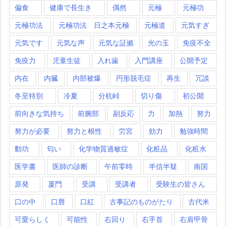
偏食
健康で長生き
偶然
元極
元極功
元極功法
元極功法 日之本元極
元極道
元気すぎ
元気です
元気な声
元気な証拠
光の玉
免疫不全
免疫力
児童生徒
入れ歯
入門講座
公開予定
内在
内臓
内部被爆
円形脱毛症
再生
冗談
冬至特別
冷夏
分杭峠
切り傷
初公開
前向きな気持ち
前腕部
副反応
力
加熱
努力
努力が必要
努力と根性
労宮
効力
勉強時間
動功
匂い
化学物質過敏症
化粧品
化粧水
医学書
医師の診断
午前零時
半信半疑
南国
原発
厦門
受講
受講者
受験生の皆さん
口の中
口唇
口紅
古事記のものがたり
古代米
可愛らしく
可能性
右回り
右手首
右肩甲骨