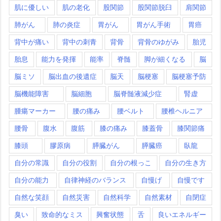
肌に優しい
肌の老化
股関節
股関節脱臼
肩関節
肺がん
肺の炎症
胃がん
胃がん手術
胃癌
背中が痛い
背中の刺青
背骨
背骨のゆがみ
胎児
胎息
能力を発揮
能率
脊髄
脚が細くなる
脳
脳ミソ
脳出血の後遺症
脳天
脳梗塞
脳梗塞予防
脳機能障害
脳細胞
脳脊髄液減少症
腎虚
腫瘍マーカー
腰の痛み
腰ベルト
腰椎ヘルニア
腰骨
腹水
腹筋
膝の痛み
膝蓋骨
膝関節痛
膝頭
膠原病
膵臓がん
膵臓癌
臥龍
自分の常識
自分の役割
自分の根っこ
自分の生き方
自分の能力
自律神経のバランス
自慢げ
自慢です
自然な笑顔
自然災害
自然科学
自然素材
自閉症
臭い
致命的なミス
興奮状態
舌
良いエネルギー