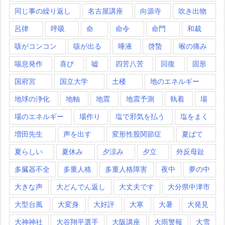
同じ事の繰り返し
名古屋講座
向源寺
吹き出物
呂律
呼吸
命
命令
命門
和裁
咳がコンコン
咳が出る
唾液
啓蟄
喉の痛み
喘息発作
喜び
嘘
四苦八苦
回復
固形
国府宮
国立大学
土楼
地のエネルギー
地球の浄化
地軸
地震
地震予測
執着
場
場のエネルギー
場作り
塩で邪気を払う
塩をまく
増田先生
声を出す
変形性股関節症
夏ばて
夏らしい
夏休み
夕涼み
夕立
外反母趾
多臓器不全
多重人格
多重人格障害
夜中
夢の中
大きな声
大どんでん返し
大丈夫です
大分県中津市
大型台風
大変身
大好評
大寒
大暑
大発見
大神神社
大谷翔平選手
大阪講座
大雨警報
大雪