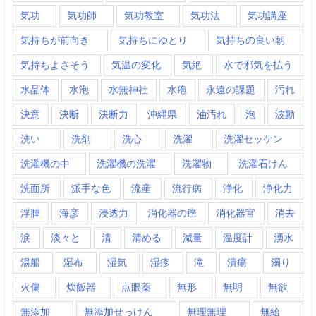
気功
気功師
気功教室
気功法
気功講座
気持ちが前向き
気持ちにゆとり
気持ちの良い朝
気持ちよさそう
気温の変化
気絶
水で邪気を払う
水晶体
水泡
水無神社
水疱
永遠の課題
汚れ
決意
決断
決断力
沖縄県
油汚れ
泡
波動
洗い
洗剤
洗心
洗濯
洗濯セッケン
洗濯機の中
洗濯機の洗濯
洗濯物
洗濯石けん
洗面所
派手な色
流産
流行病
浄化
浄化力
浮腫
海彦
浸透力
消化器の癌
消化器官
消去
涙
淡々と
清
清める
減量
温度計
湧水
湯船
湿布
湿気
湿疹
滝
潰瘍
濁り
火傷
炊飯器
点眼薬
無形
無明
無欲
無添加
無添加せっけん
無理無理
無給