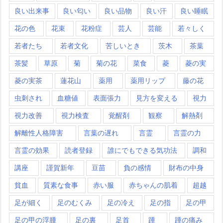
良い出来事
良い匂い
良い品物
良い汗
良い睡眠
花の色
花束
花粉症
芸人
芸能
若々しく
若者たち
若者文化
苦しいとき
茨木
茶葉
茶髪
草原
菊
菊の花
菜食
菱
菱の実
菱の実茶
蓮花山
薬用
薬用リップ
藤の花
虫刺され
血糖値
表面張力
見方を変える
視力
視力改善
視力検査
覚醒剤
観察
解熱剤
解離性人格障害
言葉の遅れ
言霊
言霊の力
言霊の効果
読者登録
誰にでもできる気功法
調和
講座
謹賀新年
豆苗
負の感情
財布の中身
貧血
質素な食事
赤い服
赤ちゃんの肌着
超越
足が細く
足のむくみ
足の冷え
足の指
足の甲
足の甲の浮腫
足の裏
足首
踵
踵の痛み