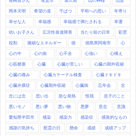
尾崎豊さん
尾鷲市
屋久島
山の神様
山彦
岡本天明
希望の道
干ばつ
平和への思い
年寄り
幸せな人
幸福感
幸福感で満たされる
幸運
幼いお子さん
広汎性発達障害
当たり前の日常
彩雲
役割
微細なエネルギー
徳
徳島県阿南市
心
心の中
心の病
心不全
心強い
心構え
心筋梗塞
心臓
心臓が苦しい
心臓の期外収縮
心臓の痛み
心臓カテーテル検査
心臓ドキドキ
心臓弁膜症
心臓期外収縮
心臓病
忘年会
念
念には念
思い出
急な発熱
怪我
息子のこと
悪いモノ
悪い夢
悪い物
悪夢
意念
意識
愛知県半田市
感染
感染力
感染症
感覚的なもの
感謝の気持ち
慰霊の日
懸命
成績
成績アップ