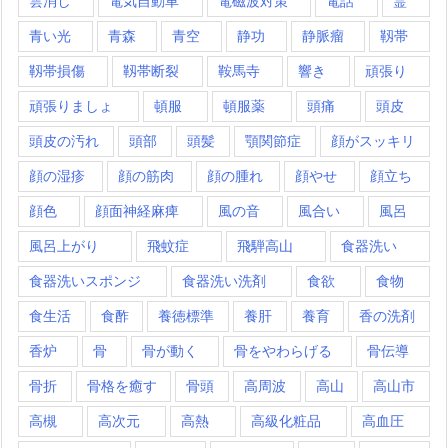
雲消し
電気自動車
電磁波対策
電話
霊
青い光
青森
青空
静功
静脈瘤
靱帯
靱帯損傷
靱帯断裂
鞍馬寺
響き
頑張り
頑張りましょ
頓服
頓服薬
頭痛
頭皮
頭皮の汚れ
頭部
頭髪
顎関節症
顔がスッキリ
顔の湿疹
顔の筋肉
顔の腫れ
顔やせ
顔立ち
顔色
顔面神経麻痺
風の音
風合い
風呂
風呂上がり
飛蚊症
飛騨高山
食器洗い
食器洗いスポンジ
食器洗い洗剤
食欲
食物
食生活
食酢
養徳標準
養肝
養育
香の洗剤
香炉
骨
骨が動く
骨をやわらげる
骨伝導
骨折
骨格を癒す
骨頭
高周波
高山
高山市
高槻
高次元
高熱
高級化粧品
高血圧