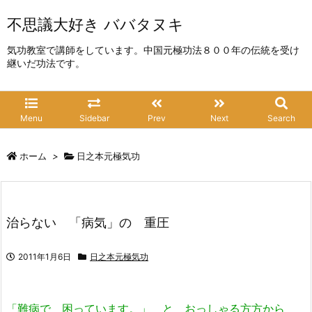
不思議大好き ババタヌキ
気功教室で講師をしています。中国元極功法８００年の伝統を受け
継いだ功法です。
Menu
Sidebar
Prev
Next
Search
ホーム
>
日之本元極気功
治らない 「病気」の 重圧
2011年1月6日
日之本元極気功
「難病で 困っています。」 と おっしゃる方方から