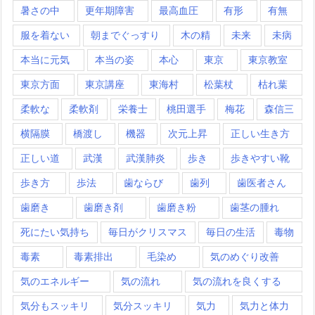
暑さの中
更年期障害
最高血圧
有形
有無
服を着ない
朝までぐっすり
木の精
未来
未病
本当に元気
本当の姿
本心
東京
東京教室
東京方面
東京講座
東海村
松葉杖
枯れ葉
柔軟な
柔軟剤
栄養士
桃田選手
梅花
森信三
横隔膜
橋渡し
機器
次元上昇
正しい生き方
正しい道
武漢
武漢肺炎
歩き
歩きやすい靴
歩き方
歩法
歯ならび
歯列
歯医者さん
歯磨き
歯磨き剤
歯磨き粉
歯茎の腫れ
死にたい気持ち
毎日がクリスマス
毎日の生活
毒物
毒素
毒素排出
毛染め
気のめぐり改善
気のエネルギー
気の流れ
気の流れを良くする
気分もスッキリ
気分スッキリ
気力
気力と体力