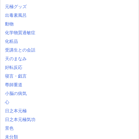
元極グッズ
出毒素風呂
動物
化学物質過敏症
化粧品
受講生との会話
天のまなみ
好転反応
寝言・戯言
尊師重道
小脳の病気
心
日之本元極
日之本元極気功
景色
未分類