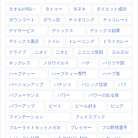
タオルの匂い
タトゥー
タヌキ
ダイエット成功
ダウンコート
ダウン症
チャネリング
チョコレート
デイサービス
デトックス
デトックス効果
デトックス風呂
トイレ
トレーニング
ドライカレー
ドライブ
ニオイ
ニキビ
ニコニコ笑顔
ヌルヌル
ネックレス
ノロウイルス
ハチ
ハリツヤ肌
ハーブティー
ハーブティー専門
ハーブ茶
バージョンアップ
パチンコ
パニック症状
パフ
パフォーマンス
パワー
パワーの出る珠
パワーアップ
ビート
ビール好き
ピュア
ファンデーション
フェイスブック
ブルーライトカットメガネ
プレイヤー
プロ野球選手