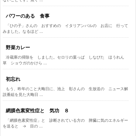
パワーのある 食事
「ひの子」さんの おすすめの イタリアンバルの お店に 行って
みました。なるほど ...
野菜カレー
冷蔵庫の掃除を しました。セロリの葉っぱ しなびた ほうれん
草 ショウガのかけら ...
初忘れ
もう、昨年のこと大晦日に、池上 彰さんの 生放送の ニュース解
説番組を見た大晦日 ...
網膜色素変性症と 気功 ８
「網膜色素変性症」と 診断されている方の 脾臓に気のエネルギー
を送ると → 目の ...