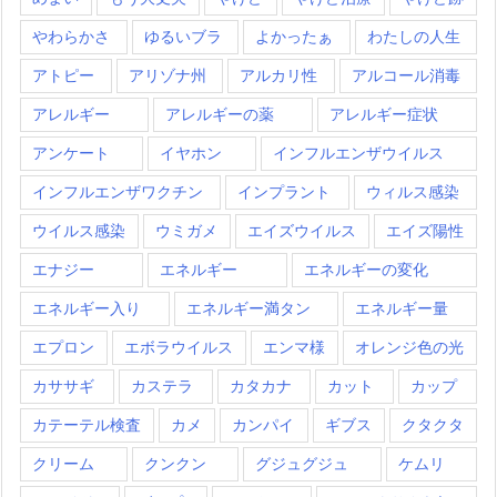
やわらかさ
ゆるいブラ
よかったぁ
わたしの人生
アトピー
アリゾナ州
アルカリ性
アルコール消毒
アレルギー
アレルギーの薬
アレルギー症状
アンケート
イヤホン
インフルエンザウイルス
インフルエンザワクチン
インプラント
ウィルス感染
ウイルス感染
ウミガメ
エイズウイルス
エイズ陽性
エナジー
エネルギー
エネルギーの変化
エネルギー入り
エネルギー満タン
エネルギー量
エプロン
エボラウイルス
エンマ様
オレンジ色の光
カササギ
カステラ
カタカナ
カット
カップ
カテーテル検査
カメ
カンパイ
ギブス
クタクタ
クリーム
クンクン
グジュグジュ
ケムリ