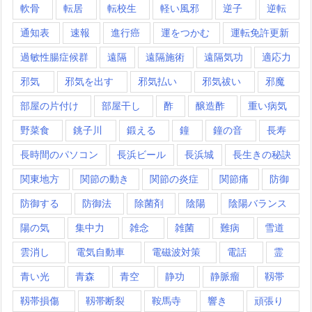
軟骨
転居
転校生
軽い風邪
逆子
逆転
通知表
速報
進行癌
運をつかむ
運転免許更新
過敏性腸症候群
遠隔
遠隔施術
遠隔気功
適応力
邪気
邪気を出す
邪気払い
邪気祓い
邪魔
部屋の片付け
部屋干し
酢
醸造酢
重い病気
野菜食
銚子川
鍛える
鐘
鐘の音
長寿
長時間のパソコン
長浜ビール
長浜城
長生きの秘訣
関東地方
関節の動き
関節の炎症
関節痛
防御
防御する
防御法
除菌剤
陰陽
陰陽バランス
陽の気
集中力
雑念
雑菌
難病
雪道
雲消し
電気自動車
電磁波対策
電話
霊
青い光
青森
青空
静功
静脈瘤
靱帯
靱帯損傷
靱帯断裂
鞍馬寺
響き
頑張り