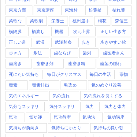
東京方面
東京講座
東海村
松葉杖
枯れ葉
柔軟な
柔軟剤
栄養士
桃田選手
梅花
森信三
横隔膜
橋渡し
機器
次元上昇
正しい生き方
正しい道
武漢
武漢肺炎
歩き
歩きやすい靴
歩き方
歩法
歯ならび
歯列
歯医者さん
歯磨き
歯磨き剤
歯磨き粉
歯茎の腫れ
死にたい気持ち
毎日がクリスマス
毎日の生活
毒物
毒素
毒素排出
毛染め
気のめぐり改善
気のエネルギー
気の流れ
気の流れを良くする
気分もスッキリ
気分スッキリ
気力
気力と体力
気功
気功師
気功教室
気功法
気功講座
気持ちが前向き
気持ちにゆとり
気持ちの良い朝