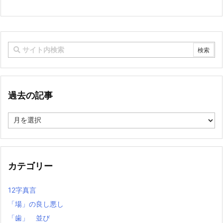
過去の記事
過
去
の
記
事
カテゴリー
12字真言
「場」の良し悪し
「歯」 並び