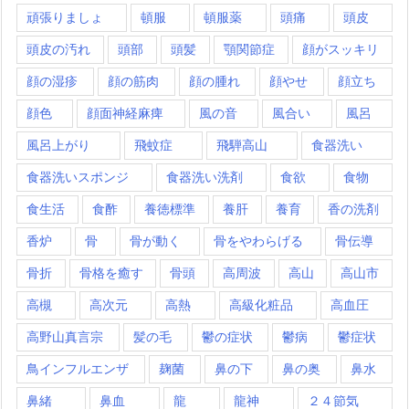
頑張りましょ
頓服
頓服薬
頭痛
頭皮
頭皮の汚れ
頭部
頭髪
顎関節症
顔がスッキリ
顔の湿疹
顔の筋肉
顔の腫れ
顔やせ
顔立ち
顔色
顔面神経麻痺
風の音
風合い
風呂
風呂上がり
飛蚊症
飛騨高山
食器洗い
食器洗いスポンジ
食器洗い洗剤
食欲
食物
食生活
食酢
養徳標準
養肝
養育
香の洗剤
香炉
骨
骨が動く
骨をやわらげる
骨伝導
骨折
骨格を癒す
骨頭
高周波
高山
高山市
高槻
高次元
高熱
高級化粧品
高血圧
高野山真言宗
髪の毛
鬱の症状
鬱病
鬱症状
鳥インフルエンザ
麹菌
鼻の下
鼻の奥
鼻水
鼻緒
鼻血
龍
龍神
２４節気