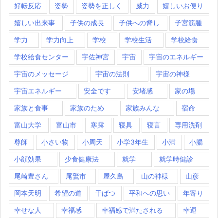
好転反応
姿勢
姿勢を正しく
威力
嬉しいお便り
嬉しい出来事
子供の成長
子供への脅し
子宮筋腫
学力
学力向上
学校
学校生活
学校給食
学校給食センター
宇佐神宮
宇宙
宇宙のエネルギー
宇宙のメッセージ
宇宙の法則
宇宙の神様
宇宙エネルギー
安全です
安堵感
家の場
家族と食事
家族のため
家族みんな
宿命
富山大学
富山市
寒露
寝具
寝言
専用洗剤
尊師
小さい物
小周天
小学3年生
小満
小腸
小顔効果
少食健康法
就学
就学時健診
尾崎豊さん
尾鷲市
屋久島
山の神様
山彦
岡本天明
希望の道
干ばつ
平和への思い
年寄り
幸せな人
幸福感
幸福感で満たされる
幸運