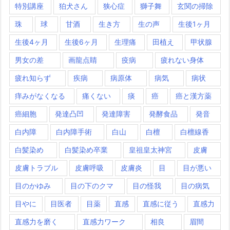
特別講座
狛犬さん
狭心症
獅子舞
玄関の掃除
珠
球
甘酒
生き方
生の声
生後1ヶ月
生後4ヶ月
生後6ヶ月
生理痛
田植え
甲状腺
男女の差
画龍点睛
疫病
疲れない身体
疲れ知らず
疾病
病原体
病気
病状
痒みがなくなる
痛くない
痰
癌
癌と漢方薬
癌細胞
発達凸凹
発達障害
発酵食品
発音
白内障
白内障手術
白山
白檀
白檀線香
白髪染め
白髪染め卒業
皇祖皇太神宮
皮膚
皮膚トラブル
皮膚呼吸
皮膚炎
目
目が悪い
目のかゆみ
目の下のクマ
目の怪我
目の病気
目やに
目医者
目薬
直感
直感に従う
直感力
直感力を磨く
直感力ワーク
相良
眉間