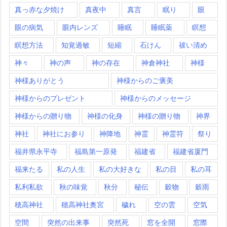
真っ赤な夕焼け
真夜中
真言
眠り
眼
眼の病気
眼内レンズ
睡眠
睡眠薬
瞑想
瞑想方法
知覚過敏
短縮
石けん
祓い清め
神々
神の声
神の存在
神倉神社
神様
神様ありがとう
神様からのご褒美
神様からのプレゼント
神様からのメッセージ
神様からの贈り物
神様の化身
神様の贈り物
神界
神社
神社にお参り
神降地
神霊
神霊符
祭り
福井県永平寺
福島第一原発
福建省
福建省厦門
福来たる
私の人生
私の大好きな
私の目
私の耳
私利私欲
秋の味覚
秋分
秘伝
穀物
穀雨
穂高神社
穂高神社奥宮
穢れ
空の雲
空気
空間
突然の出来事
突然死
窓を全開
窓際