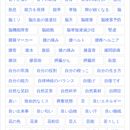
胎息
能力を発揮
能率
脊髄
脚が細くなる
脳
脳ミソ
脳出血の後遺症
脳天
脳梗塞
脳梗塞予防
脳機能障害
脳細胞
脳脊髄液減少症
腎虚
腫瘍マーカー
腰の痛み
腰ベルト
腰椎ヘルニア
腰骨
腹水
腹筋
膝の痛み
膝蓋骨
膝関節痛
膝頭
膠原病
膵臓がん
膵臓癌
臥龍
自分の常識
自分の役割
自分の根っこ
自分の生き方
自分の能力
自律神経のバランス
自慢げ
自慢です
自然な笑顔
自然災害
自然科学
自然素材
自閉症
臭い
致命的なミス
興奮状態
舌
良いエネルギー
良い出来事
良い匂い
良い品物
良い汗
良い睡眠
花の色
花束
花粉症
芸人
芸能
若々しく