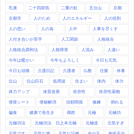
乳液
二十四節気
二重の虹
五台山
京都
京都市
人のため
人のエネルギー
人の役割
人の思い
人の為
人中
人事を尽くす
人付き合いが苦手
人工関節
人格統合
人格統合調和法
人格障害
人混み
人違い
今年は暖かい
今年もよろしく
今日も元気
今日も頭痛
介護日記
介護者
仏教
任脈
休養
位山
位山巨石
低周波
住まい
体内
体力
体力アップ
体質改善
依存性
依存性薬物
便座シート
便秘解消
信頼関係
修練
倒れる
偏食
健康で長生き
偶然
元極
元極功
元極功法
元極功法 日之本元極
元極道
元気すぎ
元気です
元気な声
元気な証拠
光の玉
免疫不全