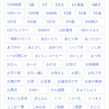
1日8時間
2歳
3才
3次元
4人家族
4歳児
10円ハゲ
10年間
24節気
50度
50肩
55歳
100才
100歳
101才
101歳
300馬力
CDプレイヤー
DANDY
LED電球
RSウイルス
「場創りセット」
あおいとり
あたり前
あったかい
あでやか
あと少し
あめつち
いいです
いじめ
いつの間にか
おいしいコーヒー
おいしさ
おう吐
おなら
おへそ
おやま
お告げ
お地蔵様
お守り袋
お引っ越し
お母さん
お渡し
お礼です
お腹の中
お茶
お言葉
お誕生日です
お金の価値
お風呂
かゆい
がん細胞
きゅうしゅう
きれいな音色
ぎんなん
くつ
くりーむ
ぐっすり
ここが一番
こめかみ
ご依頼
ご挨拶
さとり