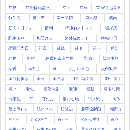
立夏
立夏特別講座、
立山
立秋
立秋特別講座
竹生島
笑い声
第一関節
第六感
筋肉
筋肉をほぐす
節制
精神的ストレス
糖尿病
約束破り
純石けん
紫外線カット
終戦の日
終戦記念日
組織
経脈
経血
給与
統計
絶食
継続
網膜色素変性症
緊急
緊急事態
線香
練功会
縁
美しい音色
美白効果
美白化粧水
美顔
美顔水
羽生結弦選手
羽生選手
老い
老化
老化現象
老師
老眼
老眼対策
老眼鏡
耳
耳たぶ
聖なる地
聞き流し
肉体
肌に優しい
肌の老化
股関節
股関節脱臼
肩関節
肺がん
肺の炎症
胃がん
胃がん手術
胃癌
背中が痛い
背中の刺青
背骨
背骨のゆがみ
胎児