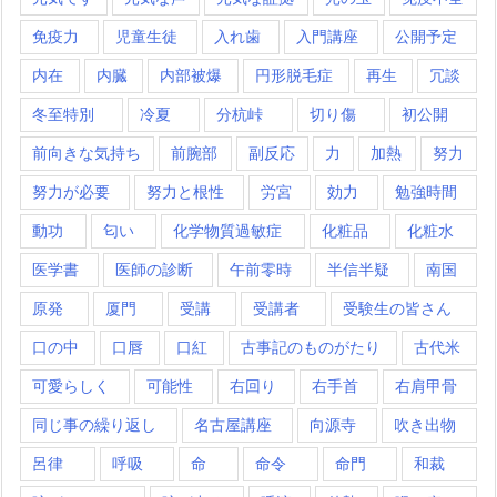
免疫力
児童生徒
入れ歯
入門講座
公開予定
内在
内臓
内部被爆
円形脱毛症
再生
冗談
冬至特別
冷夏
分杭峠
切り傷
初公開
前向きな気持ち
前腕部
副反応
力
加熱
努力
努力が必要
努力と根性
労宮
効力
勉強時間
動功
匂い
化学物質過敏症
化粧品
化粧水
医学書
医師の診断
午前零時
半信半疑
南国
原発
厦門
受講
受講者
受験生の皆さん
口の中
口唇
口紅
古事記のものがたり
古代米
可愛らしく
可能性
右回り
右手首
右肩甲骨
同じ事の繰り返し
名古屋講座
向源寺
吹き出物
呂律
呼吸
命
命令
命門
和裁