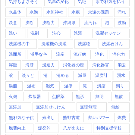
気持ちよさそう
気温の変化
気絶
水で邪気を払う
水晶体
水泡
水無神社
水疱
永遠の課題
汚れ
決意
決断
決断力
沖縄県
油汚れ
泡
波動
洗い
洗剤
洗心
洗濯
洗濯セッケン
洗濯機の中
洗濯機の洗濯
洗濯物
洗濯石けん
洗面所
派手な色
流産
流行病
浄化
浄化力
浮腫
海彦
浸透力
消化器の癌
消化器官
消去
涙
淡々と
清
清める
減量
温度計
湧水
湯船
湿布
湿気
湿疹
滝
潰瘍
濁り
火傷
炊飯器
点眼薬
無形
無明
無欲
無添加
無添加せっけん
無理無理
無給
無邪気な子供
煮出し
熊野古道
熱いパワー
燃費
燃費向上
爆発的
爪が丈夫に
特別支援学校