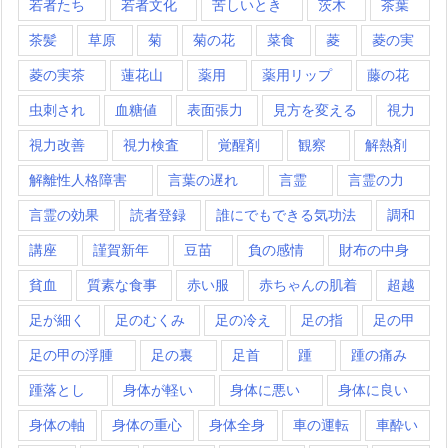
若者たち
若者文化
苦しいとき
茨木
茶葉
茶髪
草原
菊
菊の花
菜食
菱
菱の実
菱の実茶
蓮花山
薬用
薬用リップ
藤の花
虫刺され
血糖値
表面張力
見方を変える
視力
視力改善
視力検査
覚醒剤
観察
解熱剤
解離性人格障害
言葉の遅れ
言霊
言霊の力
言霊の効果
読者登録
誰にでもできる気功法
調和
講座
謹賀新年
豆苗
負の感情
財布の中身
貧血
質素な食事
赤い服
赤ちゃんの肌着
超越
足が細く
足のむくみ
足の冷え
足の指
足の甲
足の甲の浮腫
足の裏
足首
踵
踵の痛み
踵落とし
身体が軽い
身体に悪い
身体に良い
身体の軸
身体の重心
身体全身
車の運転
車酔い