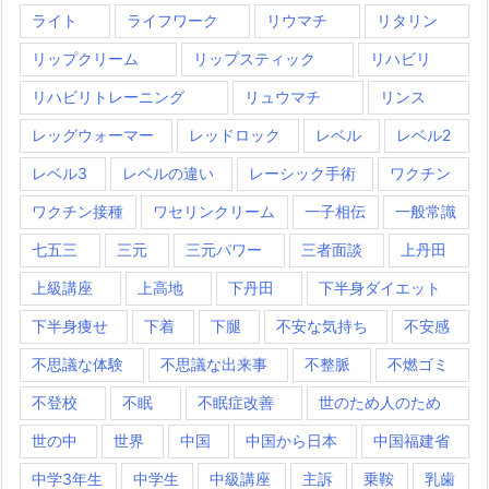
ライト
ライフワーク
リウマチ
リタリン
リップクリーム
リップスティック
リハビリ
リハビリトレーニング
リュウマチ
リンス
レッグウォーマー
レッドロック
レベル
レベル2
レベル3
レベルの違い
レーシック手術
ワクチン
ワクチン接種
ワセリンクリーム
一子相伝
一般常識
七五三
三元
三元パワー
三者面談
上丹田
上級講座
上高地
下丹田
下半身ダイエット
下半身痩せ
下着
下腿
不安な気持ち
不安感
不思議な体験
不思議な出来事
不整脈
不燃ゴミ
不登校
不眠
不眠症改善
世のため人のため
世の中
世界
中国
中国から日本
中国福建省
中学3年生
中学生
中級講座
主訴
乗鞍
乳歯