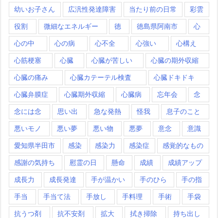
幼いお子さん
広汎性発達障害
当たり前の日常
彩雲
役割
微細なエネルギー
徳
徳島県阿南市
心
心の中
心の病
心不全
心強い
心構え
心筋梗塞
心臓
心臓が苦しい
心臓の期外収縮
心臓の痛み
心臓カテーテル検査
心臓ドキドキ
心臓弁膜症
心臓期外収縮
心臓病
忘年会
念
念には念
思い出
急な発熱
怪我
息子のこと
悪いモノ
悪い夢
悪い物
悪夢
意念
意識
愛知県半田市
感染
感染力
感染症
感覚的なもの
感謝の気持ち
慰霊の日
懸命
成績
成績アップ
成長力
成長発達
手が温かい
手のひら
手の指
手当
手当て法
手放し
手料理
手術
手袋
抗うつ剤
抗不安剤
拡大
拭き掃除
持ち出し