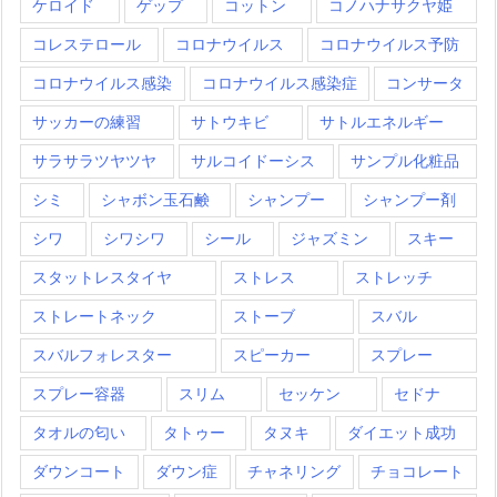
ケロイド
ゲップ
コットン
コノハナサクヤ姫
コレステロール
コロナウイルス
コロナウイルス予防
コロナウイルス感染
コロナウイルス感染症
コンサータ
サッカーの練習
サトウキビ
サトルエネルギー
サラサラツヤツヤ
サルコイドーシス
サンプル化粧品
シミ
シャボン玉石鹸
シャンプー
シャンプー剤
シワ
シワシワ
シール
ジャズミン
スキー
スタットレスタイヤ
ストレス
ストレッチ
ストレートネック
ストーブ
スバル
スバルフォレスター
スピーカー
スプレー
スプレー容器
スリム
セッケン
セドナ
タオルの匂い
タトゥー
タヌキ
ダイエット成功
ダウンコート
ダウン症
チャネリング
チョコレート