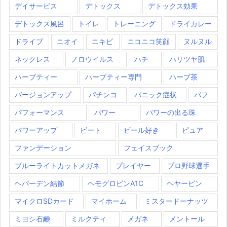
デイサービス
デトックス
デトックス効果
デトックス風呂
トイレ
トレーニング
ドライカレー
ドライブ
ニオイ
ニキビ
ニコニコ笑顔
ヌルヌル
ネックレス
ノロウイルス
ハチ
ハリツヤ肌
ハーブティー
ハーブティー専門
ハーブ茶
バージョンアップ
パチンコ
パニック症状
パフ
パフォーマンス
パワー
パワーの出る珠
パワーアップ
ビート
ビール好き
ピュア
ファンデーション
フェイスブック
ブルーライトカットメガネ
プレイヤー
プロ野球選手
ヘパーデン結節
ヘモグロビンA1C
ヘヤーピン
マイクロSDカード
マイホーム
ミスタードーナッツ
ミヨシ石鹸
ミルクティ
メガネ
メントール