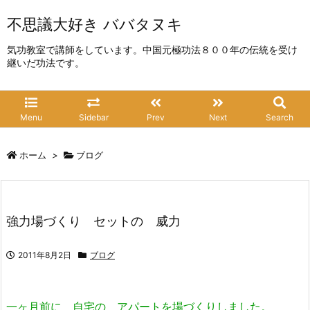
不思議大好き ババタヌキ
気功教室で講師をしています。中国元極功法８００年の伝統を受け
継いだ功法です。
Menu
Sidebar
Prev
Next
Search
ホーム
>
ブログ
強力場づくり セットの 威力
2011年8月2日
ブログ
一ヶ月前に 自宅の アパートを場づくりしました。