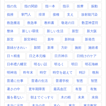
指の先
指の関節
指一本
指示
按摩
振動
捻挫
掌門人
排泄
接種
支え
放射能汚染
救急搬送
救急車
教科書
敬老の日
数霊神霊符
整体
新しい環境
新しい生活
新型
新大阪
新宮
新宮神社
新年
新幹線
新発売
新緑がきれい
新聞
新車
方針
施術
施術者
日々精進
日之本元極
日月神示
日焼けのケア
日牟禮八幡宮
明るい話
明るく
明日
明石海峡
明神池
昨年末
時空
時空を超えて
時計
晩秋
普通に仕事
普通の生活
普通学校
智恵
智慧
暑さの中
更年期障害
最高血圧
有形
有無
服を着ない
朝までぐっすり
木の精
未来
未病
本当に元気
本当の姿
本心
東京
東京教室