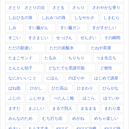
さとり さとりの法
さとる
さらり
さわやかな香り
しおひるの珠
しおみつの珠
しなやかさ
しまむら
しみ
すい臓がん
すい臓ガン
すがすがしい
すごい
すさまじい
せっけん
ぜんざい
その瞬間
ただの勘違い
ただの炭酸水
たねや茶屋
たまごサンド
たるみ
ちりちり
つま先立ち
とんとん拍子
どなたでも受講可能
ど根性
なにかいいこと
にほん
のぼりや
はじめて講座
ばね指
ひがし
ひだ高山
ひまわり
ひらがな
ふじの
ふじやま
ぺたんこ靴
ほこら
ほていや
ますだ
まぶしい
まるで別人
まるまる
まわり道
みんなのため
むち打ち症
めがね
めちゃ楽しい
めまい
もう大丈夫
やけど
やけど治療
やけど跡