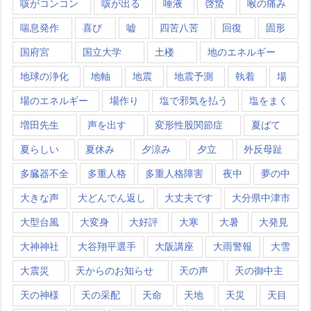
咳がコンコン
咳が出る
唾液
啓蟄
喉の痛み
喘息発作
喜び
嘘
四苦八苦
回復
固形
国府宮
国立大学
土楼
地のエネルギー
地球の浄化
地軸
地震
地震予測
執着
場
場のエネルギー
場作り
塩で邪気を払う
塩をまく
増田先生
声を出す
変形性股関節症
夏ばて
夏らしい
夏休み
夕涼み
夕立
外反母趾
多臓器不全
多重人格
多重人格障害
夜中
夢の中
大きな声
大どんでん返し
大丈夫です
大分県中津市
大型台風
大変身
大好評
大寒
大暑
大発見
大神神社
大谷翔平選手
大阪講座
大雨警報
大雪
大震災
天からのお知らせ
天の声
天の御中主
天の神様
天の采配
天命
天地
天災
天目