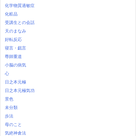
化学物質過敏症
化粧品
受講生との会話
天のまなみ
好転反応
寝言・戯言
尊師重道
小脳の病気
心
日之本元極
日之本元極気功
景色
未分類
歩法
母のこと
気絶神倉法