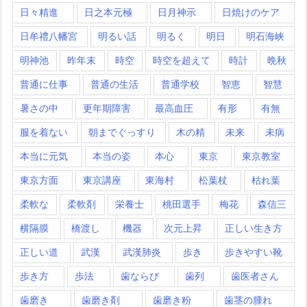
日々精進
日之本元極
日月神示
日焼けのケア
日牟禮八幡宮
明るい話
明るく
明日
明石海峡
明神池
昨年末
時空
時空を超えて
時計
晩秋
普通に仕事
普通の生活
普通学校
智恵
智慧
暑さの中
更年期障害
最高血圧
有形
有無
服を着ない
朝までぐっすり
木の精
未来
未病
本当に元気
本当の姿
本心
東京
東京教室
東京方面
東京講座
東海村
松葉杖
枯れ葉
柔軟な
柔軟剤
栄養士
桃田選手
梅花
森信三
横隔膜
橋渡し
機器
次元上昇
正しい生き方
正しい道
武漢
武漢肺炎
歩き
歩きやすい靴
歩き方
歩法
歯ならび
歯列
歯医者さん
歯磨き
歯磨き剤
歯磨き粉
歯茎の腫れ