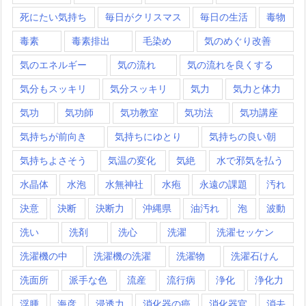
死にたい気持ち
毎日がクリスマス
毎日の生活
毒物
毒素
毒素排出
毛染め
気のめぐり改善
気のエネルギー
気の流れ
気の流れを良くする
気分もスッキリ
気分スッキリ
気力
気力と体力
気功
気功師
気功教室
気功法
気功講座
気持ちが前向き
気持ちにゆとり
気持ちの良い朝
気持ちよさそう
気温の変化
気絶
水で邪気を払う
水晶体
水泡
水無神社
水疱
永遠の課題
汚れ
決意
決断
決断力
沖縄県
油汚れ
泡
波動
洗い
洗剤
洗心
洗濯
洗濯セッケン
洗濯機の中
洗濯機の洗濯
洗濯物
洗濯石けん
洗面所
派手な色
流産
流行病
浄化
浄化力
浮腫
海彦
浸透力
消化器の癌
消化器官
消去