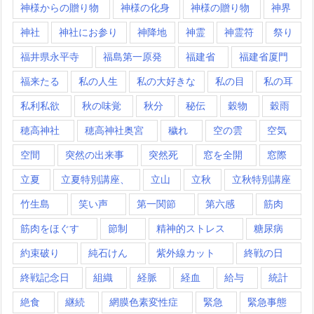
神様からの贈り物
神様の化身
神様の贈り物
神界
神社
神社にお参り
神降地
神霊
神霊符
祭り
福井県永平寺
福島第一原発
福建省
福建省厦門
福来たる
私の人生
私の大好きな
私の目
私の耳
私利私欲
秋の味覚
秋分
秘伝
穀物
穀雨
穂高神社
穂高神社奥宮
穢れ
空の雲
空気
空間
突然の出来事
突然死
窓を全開
窓際
立夏
立夏特別講座、
立山
立秋
立秋特別講座
竹生島
笑い声
第一関節
第六感
筋肉
筋肉をほぐす
節制
精神的ストレス
糖尿病
約束破り
純石けん
紫外線カット
終戦の日
終戦記念日
組織
経脈
経血
給与
統計
絶食
継続
網膜色素変性症
緊急
緊急事態