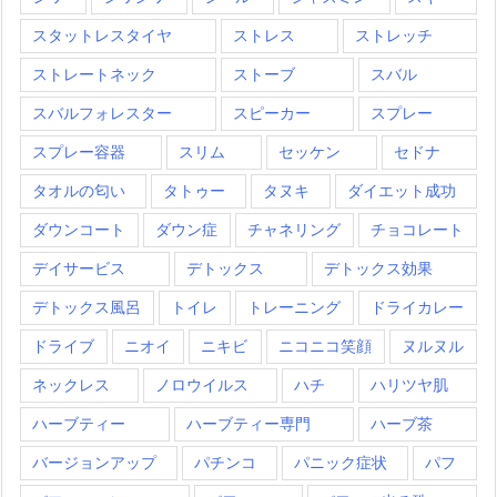
スタットレスタイヤ
ストレス
ストレッチ
ストレートネック
ストーブ
スバル
スバルフォレスター
スピーカー
スプレー
スプレー容器
スリム
セッケン
セドナ
タオルの匂い
タトゥー
タヌキ
ダイエット成功
ダウンコート
ダウン症
チャネリング
チョコレート
デイサービス
デトックス
デトックス効果
デトックス風呂
トイレ
トレーニング
ドライカレー
ドライブ
ニオイ
ニキビ
ニコニコ笑顔
ヌルヌル
ネックレス
ノロウイルス
ハチ
ハリツヤ肌
ハーブティー
ハーブティー専門
ハーブ茶
バージョンアップ
パチンコ
パニック症状
パフ