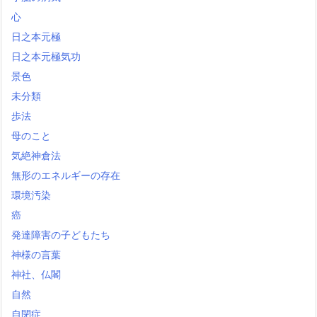
心
日之本元極
日之本元極気功
景色
未分類
歩法
母のこと
気絶神倉法
無形のエネルギーの存在
環境汚染
癌
発達障害の子どもたち
神様の言葉
神社、仏閣
自然
自閉症