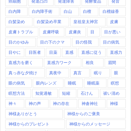
癌細胞
発達凸凹
発達障害
発酵食品
発音
白内障
白内障手術
白山
白檀
白檀線香
白髪染め
白髪染め卒業
皇祖皇太神宮
皮膚
皮膚トラブル
皮膚呼吸
皮膚炎
目
目が悪い
目のかゆみ
目の下のクマ
目の怪我
目の病気
目やに
目医者
目薬
直感
直感に従う
直感力
直感力を磨く
直感力ワーク
相良
眉間
真っ赤な夕焼け
真夜中
真言
眠り
眼
眼の病気
眼内レンズ
睡眠
睡眠薬
瞑想
瞑想方法
知覚過敏
短縮
石けん
祓い清め
神々
神の声
神の存在
神倉神社
神様
神様ありがとう
神様からのご褒美
神様からのプレゼント
神様からのメッセージ