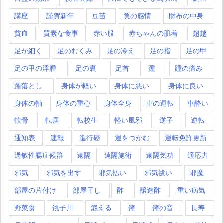
講座
謹賀新年
豆苗
負の感情
財布の中身
貧血
質素な食事
赤い服
赤ちゃんの肌着
超越
足が細く
足のむくみ
足の冷え
足の指
足の甲
足の甲の浮腫
足の裏
足首
踵
踵の痛み
踵落とし
身体が軽い
身体に悪い
身体に良い
身体の軸
身体の重心
身体全身
車の運転
車酔い
軟骨
転居
転校生
軽い風邪
逆子
逆転
通知表
速報
進行癌
運をつかむ
運転免許更新
過敏性腸症候群
遠隔
遠隔施術
遠隔気功
適応力
邪気
邪気を出す
邪気払い
邪気祓い
邪魔
部屋の片付け
部屋干し
酢
醸造酢
重い病気
野菜食
銚子川
鍛える
鐘
鐘の音
長寿