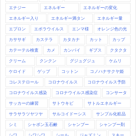
エナジー
エネルギー
エネルギーの変化
エネルギー入り
エネルギー満タン
エネルギー量
エプロン
エボラウイルス
エンマ様
オレンジ色の光
カササギ
カステラ
カタカナ
カット
カップ
カテーテル検査
カメ
カンパイ
ギブス
クタクタ
クリーム
クンクン
グジュグジュ
ケムリ
ケロイド
ゲップ
コットン
コノハナサクヤ姫
コレステロール
コロナウイルス
コロナウイルス予防
コロナウイルス感染
コロナウイルス感染症
コンサータ
サッカーの練習
サトウキビ
サトルエネルギー
サラサラツヤツヤ
サルコイドーシス
サンプル化粧品
シミ
シャボン玉石鹸
シャンプー
シャンプー剤
シワ
シワシワ
シール
ジャズミン
スキー