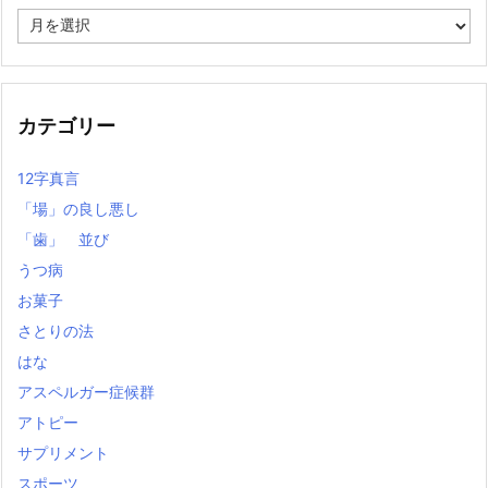
過
去
の
記
事
カテゴリー
12字真言
「場」の良し悪し
「歯」 並び
うつ病
お菓子
さとりの法
はな
アスペルガー症候群
アトピー
サプリメント
スポーツ