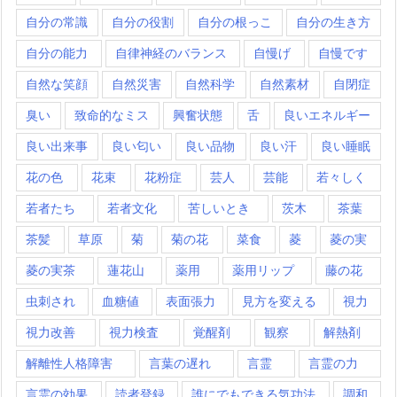
自分の常識
自分の役割
自分の根っこ
自分の生き方
自分の能力
自律神経のバランス
自慢げ
自慢です
自然な笑顔
自然災害
自然科学
自然素材
自閉症
臭い
致命的なミス
興奮状態
舌
良いエネルギー
良い出来事
良い匂い
良い品物
良い汗
良い睡眠
花の色
花束
花粉症
芸人
芸能
若々しく
若者たち
若者文化
苦しいとき
茨木
茶葉
茶髪
草原
菊
菊の花
菜食
菱
菱の実
菱の実茶
蓮花山
薬用
薬用リップ
藤の花
虫刺され
血糖値
表面張力
見方を変える
視力
視力改善
視力検査
覚醒剤
観察
解熱剤
解離性人格障害
言葉の遅れ
言霊
言霊の力
言霊の効果
読者登録
誰にでもできる気功法
調和