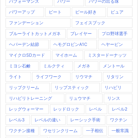
パフォーマンス
パワー
パワーの出る珠
パワーアップ
ビート
ビール好き
ピュア
ファンデーション
フェイスブック
ブルーライトカットメガネ
プレイヤー
プロ野球選手
ヘパーデン結節
ヘモグロビンA1C
ヘヤーピン
マイクロSDカード
マイホーム
ミスタードーナッツ
ミヨシ石鹸
ミルクティ
メガネ
メントール
ライト
ライフワーク
リウマチ
リタリン
リップクリーム
リップスティック
リハビリ
リハビリトレーニング
リュウマチ
リンス
レッグウォーマー
レッドロック
レベル
レベル2
レベル3
レベルの違い
レーシック手術
ワクチン
ワクチン接種
ワセリンクリーム
一子相伝
一般常識