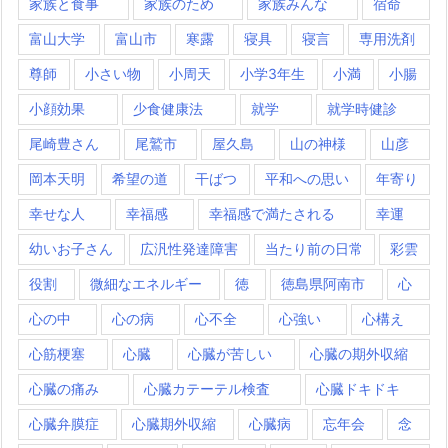
家族と食事
家族のため
家族みんな
宿命
富山大学
富山市
寒露
寝具
寝言
専用洗剤
尊師
小さい物
小周天
小学3年生
小満
小腸
小顔効果
少食健康法
就学
就学時健診
尾崎豊さん
尾鷲市
屋久島
山の神様
山彦
岡本天明
希望の道
干ばつ
平和への思い
年寄り
幸せな人
幸福感
幸福感で満たされる
幸運
幼いお子さん
広汎性発達障害
当たり前の日常
彩雲
役割
微細なエネルギー
徳
徳島県阿南市
心
心の中
心の病
心不全
心強い
心構え
心筋梗塞
心臓
心臓が苦しい
心臓の期外収縮
心臓の痛み
心臓カテーテル検査
心臓ドキドキ
心臓弁膜症
心臓期外収縮
心臓病
忘年会
念