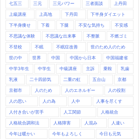
七五三
三元
三元パワー
三者面談
上丹田
上級講座
上高地
下丹田
下半身ダイエット
下半身痩せ
下着
下腿
不安な気持ち
不安感
不思議な体験
不思議な出来事
不整脈
不燃ゴミ
不登校
不眠
不眠症改善
世のため人のため
世の中
世界
中国
中国から日本
中国福建省
中学3年生
中学生
中級講座
主訴
乗鞍
乳歯
乳液
二十四節気
二重の虹
五台山
京都
京都市
人のため
人のエネルギー
人の役割
人の思い
人の為
人中
人事を尽くす
人付き合いが苦手
人工関節
人格統合
人格統合調和法
人格障害
人混み
人違い
今年は暖かい
今年もよろしく
今日も元気