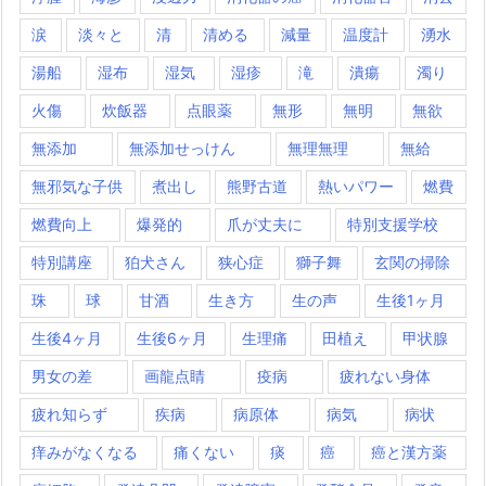
涙
淡々と
清
清める
減量
温度計
湧水
湯船
湿布
湿気
湿疹
滝
潰瘍
濁り
火傷
炊飯器
点眼薬
無形
無明
無欲
無添加
無添加せっけん
無理無理
無給
無邪気な子供
煮出し
熊野古道
熱いパワー
燃費
燃費向上
爆発的
爪が丈夫に
特別支援学校
特別講座
狛犬さん
狭心症
獅子舞
玄関の掃除
珠
球
甘酒
生き方
生の声
生後1ヶ月
生後4ヶ月
生後6ヶ月
生理痛
田植え
甲状腺
男女の差
画龍点睛
疫病
疲れない身体
疲れ知らず
疾病
病原体
病気
病状
痒みがなくなる
痛くない
痰
癌
癌と漢方薬