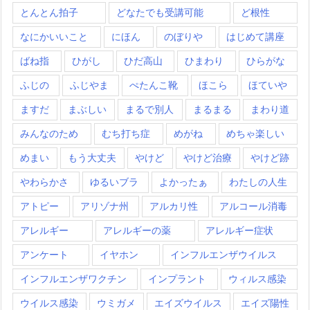
とんとん拍子
どなたでも受講可能
ど根性
なにかいいこと
にほん
のぼりや
はじめて講座
ばね指
ひがし
ひだ高山
ひまわり
ひらがな
ふじの
ふじやま
ぺたんこ靴
ほこら
ほていや
ますだ
まぶしい
まるで別人
まるまる
まわり道
みんなのため
むち打ち症
めがね
めちゃ楽しい
めまい
もう大丈夫
やけど
やけど治療
やけど跡
やわらかさ
ゆるいブラ
よかったぁ
わたしの人生
アトピー
アリゾナ州
アルカリ性
アルコール消毒
アレルギー
アレルギーの薬
アレルギー症状
アンケート
イヤホン
インフルエンザウイルス
インフルエンザワクチン
インプラント
ウィルス感染
ウイルス感染
ウミガメ
エイズウイルス
エイズ陽性