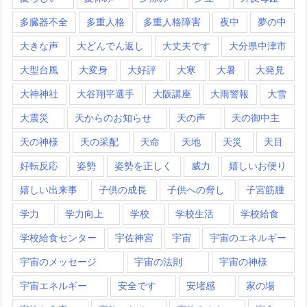
多臓器不全
多重人格
多重人格障害
夜中
夢の中
大きな声
大どんでん返し
大丈夫です
大分県中津市
大型台風
大変身
大好評
大寒
大暑
大発見
大神神社
大谷翔平選手
大阪講座
大雨警報
大雪
大震災
天からのお知らせ
天の声
天の御中主
天の神様
天の采配
天命
天地
天災
天目
好転反応
姿勢
姿勢を正しく
威力
嬉しいお便り
嬉しい出来事
子供の成長
子供への脅し
子宮筋腫
学力
学力向上
学校
学校生活
学校給食
学校給食センター
宇佐神宮
宇宙
宇宙のエネルギー
宇宙のメッセージ
宇宙の法則
宇宙の神様
宇宙エネルギー
安全です
安堵感
家の場