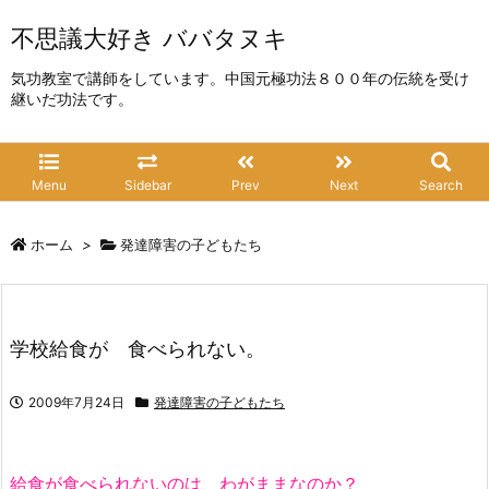
不思議大好き ババタヌキ
気功教室で講師をしています。中国元極功法８００年の伝統を受け
継いだ功法です。
Menu
Sidebar
Prev
Next
Search
ホーム
>
発達障害の子どもたち
学校給食が 食べられない。
2009年7月24日
発達障害の子どもたち
給食が食べられないのは、わがままなのか？