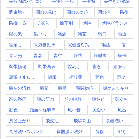
長時間のパソコン
長浜ビール
長浜城
長生きの秘訣
関東地方
関節の動き
関節の炎症
関節痛
防御
防御する
防御法
除菌剤
陰陽
陰陽バランス
陽の気
集中力
雑念
雑菌
難病
雪道
雲消し
電気自動車
電磁波対策
電話
霊
青い光
青森
青空
静功
静脈瘤
靱帯
靱帯損傷
靱帯断裂
鞍馬寺
響き
頑張り
頑張りましょ
頓服
頓服薬
頭痛
頭皮
頭皮の汚れ
頭部
頭髪
顎関節症
顔がスッキリ
顔の湿疹
顔の筋肉
顔の腫れ
顔やせ
顔立ち
顔色
顔面神経麻痺
風の音
風合い
風呂
風呂上がり
飛蚊症
飛騨高山
食器洗い
食器洗いスポンジ
食器洗い洗剤
食欲
食物