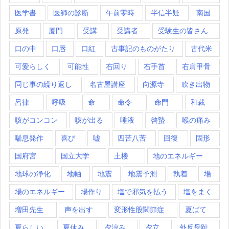
医学書
医師の診断
午前零時
半信半疑
南国
原発
厦門
受講
受講者
受験生の皆さん
口の中
口唇
口紅
古事記のものがたり
古代米
可愛らしく
可能性
右回り
右手首
右肩甲骨
同じ事の繰り返し
名古屋講座
向源寺
吹き出物
呂律
呼吸
命
命令
命門
和裁
咳がコンコン
咳が出る
唾液
啓蟄
喉の痛み
喘息発作
喜び
嘘
四苦八苦
回復
固形
国府宮
国立大学
土楼
地のエネルギー
地球の浄化
地軸
地震
地震予測
執着
場
場のエネルギー
場作り
塩で邪気を払う
塩をまく
増田先生
声を出す
変形性股関節症
夏ばて
夏らしい
夏休み
夕涼み
夕立
外反母趾