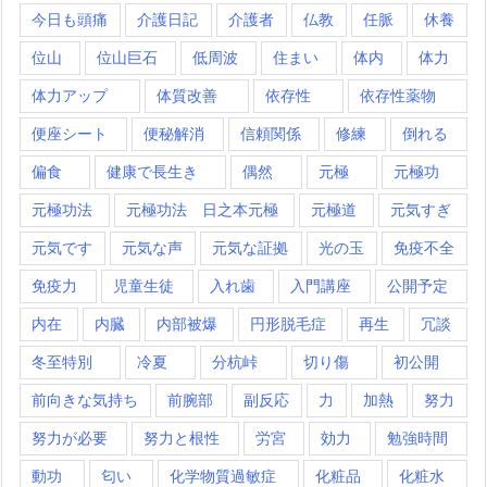
今日も頭痛
介護日記
介護者
仏教
任脈
休養
位山
位山巨石
低周波
住まい
体内
体力
体力アップ
体質改善
依存性
依存性薬物
便座シート
便秘解消
信頼関係
修練
倒れる
偏食
健康で長生き
偶然
元極
元極功
元極功法
元極功法 日之本元極
元極道
元気すぎ
元気です
元気な声
元気な証拠
光の玉
免疫不全
免疫力
児童生徒
入れ歯
入門講座
公開予定
内在
内臓
内部被爆
円形脱毛症
再生
冗談
冬至特別
冷夏
分杭峠
切り傷
初公開
前向きな気持ち
前腕部
副反応
力
加熱
努力
努力が必要
努力と根性
労宮
効力
勉強時間
動功
匂い
化学物質過敏症
化粧品
化粧水