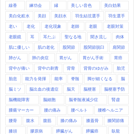
線香
練功会
縁
美しい音色
美白効果
美白化粧水
美顔
美顔水
羽生結弦選手
羽生選手
老い
老化
老化現象
老師
老眼
老眼対策
老眼鏡
耳
耳たぶ
聖なる地
聞き流し
肉体
肌に優しい
肌の老化
股関節
股関節脱臼
肩関節
肺がん
肺の炎症
胃がん
胃がん手術
胃癌
背中が痛い
背中の刺青
背骨
背骨のゆがみ
胎児
胎息
能力を発揮
能率
脊髄
脚が細くなる
脳
脳ミソ
脳出血の後遺症
脳天
脳梗塞
脳梗塞予防
脳機能障害
脳細胞
脳脊髄液減少症
腎虚
腫瘍マーカー
腰の痛み
腰ベルト
腰椎ヘルニア
腰骨
腹水
腹筋
膝の痛み
膝蓋骨
膝関節痛
膝頭
膠原病
膵臓がん
膵臓癌
臥龍