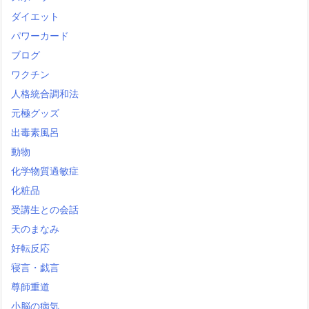
ダイエット
パワーカード
ブログ
ワクチン
人格統合調和法
元極グッズ
出毒素風呂
動物
化学物質過敏症
化粧品
受講生との会話
天のまなみ
好転反応
寝言・戯言
尊師重道
小脳の病気