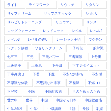
ライト
ライフワーク
リウマチ
リタリン
リップクリーム
リップスティック
リハビリ
リハビリトレーニング
リュウマチ
リンス
レッグウォーマー
レッドロック
レベル
レベル2
レベル3
レベルの違い
レーシック手術
ワクチン
ワクチン接種
ワセリンクリーム
一子相伝
一般常識
七五三
三元
三元パワー
三者面談
上丹田
上級講座
上高地
下丹田
下半身ダイエット
下半身痩せ
下着
下腿
不安な気持ち
不安感
不思議な体験
不思議な出来事
不整脈
不燃ゴミ
不登校
不眠
不眠症改善
世のため人のため
世の中
世界
中国
中国から日本
中国福建省
中学3年生
中学生
中級講座
主訴
乗鞍
乳歯