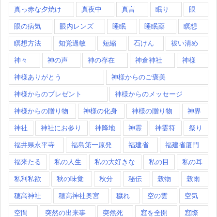
真っ赤な夕焼け
真夜中
真言
眠り
眼
眼の病気
眼内レンズ
睡眠
睡眠薬
瞑想
瞑想方法
知覚過敏
短縮
石けん
祓い清め
神々
神の声
神の存在
神倉神社
神様
神様ありがとう
神様からのご褒美
神様からのプレゼント
神様からのメッセージ
神様からの贈り物
神様の化身
神様の贈り物
神界
神社
神社にお参り
神降地
神霊
神霊符
祭り
福井県永平寺
福島第一原発
福建省
福建省厦門
福来たる
私の人生
私の大好きな
私の目
私の耳
私利私欲
秋の味覚
秋分
秘伝
穀物
穀雨
穂高神社
穂高神社奥宮
穢れ
空の雲
空気
空間
突然の出来事
突然死
窓を全開
窓際