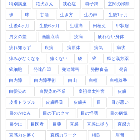
特別講座
狛犬さん
狭心症
獅子舞
玄関の掃除
珠
球
甘酒
生き方
生の声
生後1ヶ月
生後4ヶ月
生後6ヶ月
生理痛
田植え
甲状腺
男女の差
画龍点睛
疫病
疲れない身体
疲れ知らず
疾病
病原体
病気
病状
痒みがなくなる
痛くない
痰
癌
癌と漢方薬
癌細胞
発達凸凹
発達障害
発酵食品
発音
白内障
白内障手術
白山
白檀
白檀線香
白髪染め
白髪染め卒業
皇祖皇太神宮
皮膚
皮膚トラブル
皮膚呼吸
皮膚炎
目
目が悪い
目のかゆみ
目の下のクマ
目の怪我
目の病気
目やに
目医者
目薬
直感
直感に従う
直感力
直感力を磨く
直感力ワーク
相良
眉間