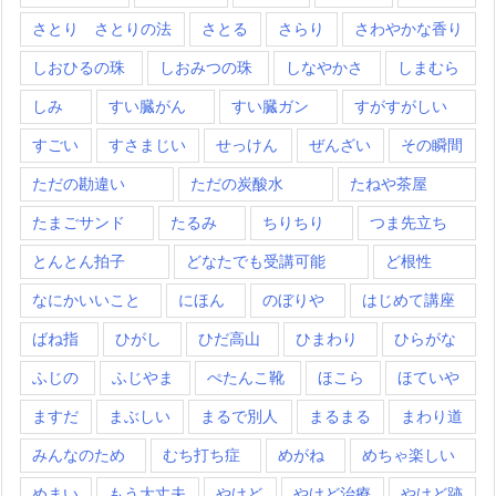
さとり さとりの法
さとる
さらり
さわやかな香り
しおひるの珠
しおみつの珠
しなやかさ
しまむら
しみ
すい臓がん
すい臓ガン
すがすがしい
すごい
すさまじい
せっけん
ぜんざい
その瞬間
ただの勘違い
ただの炭酸水
たねや茶屋
たまごサンド
たるみ
ちりちり
つま先立ち
とんとん拍子
どなたでも受講可能
ど根性
なにかいいこと
にほん
のぼりや
はじめて講座
ばね指
ひがし
ひだ高山
ひまわり
ひらがな
ふじの
ふじやま
ぺたんこ靴
ほこら
ほていや
ますだ
まぶしい
まるで別人
まるまる
まわり道
みんなのため
むち打ち症
めがね
めちゃ楽しい
めまい
もう大丈夫
やけど
やけど治療
やけど跡