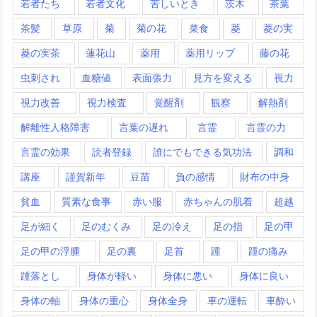
若者たち
若者文化
苦しいとき
茨木
茶葉
茶髪
草原
菊
菊の花
菜食
菱
菱の実
菱の実茶
蓮花山
薬用
薬用リップ
藤の花
虫刺され
血糖値
表面張力
見方を変える
視力
視力改善
視力検査
覚醒剤
観察
解熱剤
解離性人格障害
言葉の遅れ
言霊
言霊の力
言霊の効果
読者登録
誰にでもできる気功法
調和
講座
謹賀新年
豆苗
負の感情
財布の中身
貧血
質素な食事
赤い服
赤ちゃんの肌着
超越
足が細く
足のむくみ
足の冷え
足の指
足の甲
足の甲の浮腫
足の裏
足首
踵
踵の痛み
踵落とし
身体が軽い
身体に悪い
身体に良い
身体の軸
身体の重心
身体全身
車の運転
車酔い