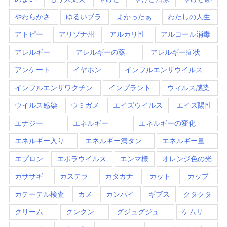
やわらかさ
ゆるいブラ
よかったぁ
わたしの人生
アトピー
アリゾナ州
アルカリ性
アルコール消毒
アレルギー
アレルギーの薬
アレルギー症状
アンケート
イヤホン
インフルエンザウイルス
インフルエンザワクチン
インプラント
ウィルス感染
ウイルス感染
ウミガメ
エイズウイルス
エイズ陽性
エナジー
エネルギー
エネルギーの変化
エネルギー入り
エネルギー満タン
エネルギー量
エプロン
エボラウイルス
エンマ様
オレンジ色の光
カササギ
カステラ
カタカナ
カット
カップ
カテーテル検査
カメ
カンパイ
ギブス
クタクタ
クリーム
クンクン
グジュグジュ
ケムリ