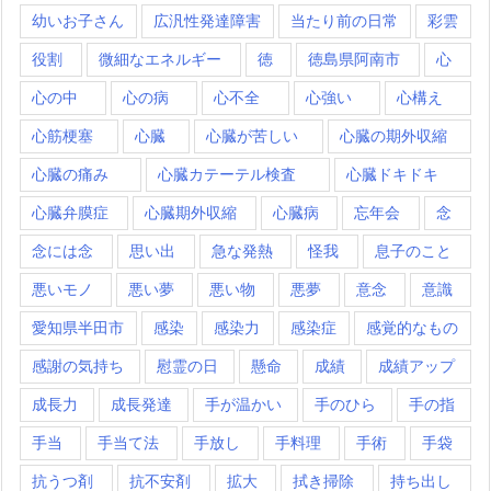
幼いお子さん
広汎性発達障害
当たり前の日常
彩雲
役割
微細なエネルギー
徳
徳島県阿南市
心
心の中
心の病
心不全
心強い
心構え
心筋梗塞
心臓
心臓が苦しい
心臓の期外収縮
心臓の痛み
心臓カテーテル検査
心臓ドキドキ
心臓弁膜症
心臓期外収縮
心臓病
忘年会
念
念には念
思い出
急な発熱
怪我
息子のこと
悪いモノ
悪い夢
悪い物
悪夢
意念
意識
愛知県半田市
感染
感染力
感染症
感覚的なもの
感謝の気持ち
慰霊の日
懸命
成績
成績アップ
成長力
成長発達
手が温かい
手のひら
手の指
手当
手当て法
手放し
手料理
手術
手袋
抗うつ剤
抗不安剤
拡大
拭き掃除
持ち出し