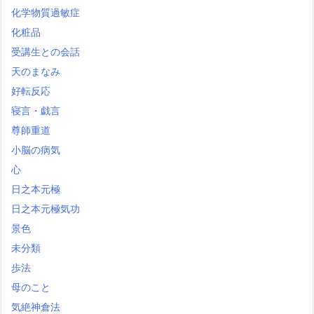
化学物質過敏症
化粧品
受講生との会話
天のまなみ
好転反応
寝言・戯言
尊師重道
小脳の病気
心
日之本元極
日之本元極気功
景色
未分類
歩法
母のこと
気絶神倉法