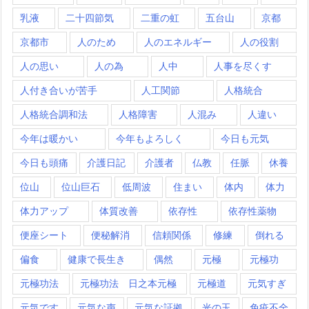
乳液
二十四節気
二重の虹
五台山
京都
京都市
人のため
人のエネルギー
人の役割
人の思い
人の為
人中
人事を尽くす
人付き合いが苦手
人工関節
人格統合
人格統合調和法
人格障害
人混み
人違い
今年は暖かい
今年もよろしく
今日も元気
今日も頭痛
介護日記
介護者
仏教
任脈
休養
位山
位山巨石
低周波
住まい
体内
体力
体力アップ
体質改善
依存性
依存性薬物
便座シート
便秘解消
信頼関係
修練
倒れる
偏食
健康で長生き
偶然
元極
元極功
元極功法
元極功法 日之本元極
元極道
元気すぎ
元気です
元気な声
元気な証拠
光の玉
免疫不全