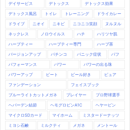
デイサービス
デトックス
デトックス効果
デトックス風呂
トイレ
トレーニング
ドライカレー
ドライブ
ニオイ
ニキビ
ニコニコ笑顔
ヌルヌル
ネックレス
ノロウイルス
ハチ
ハリツヤ肌
ハーブティー
ハーブティー専門
ハーブ茶
バージョンアップ
パチンコ
パニック症状
パフ
パフォーマンス
パワー
パワーの出る珠
パワーアップ
ビート
ビール好き
ピュア
ファンデーション
フェイスブック
ブルーライトカットメガネ
プレイヤー
プロ野球選手
ヘパーデン結節
ヘモグロビンA1C
ヘヤーピン
マイクロSDカード
マイホーム
ミスタードーナッツ
ミヨシ石鹸
ミルクティ
メガネ
メントール