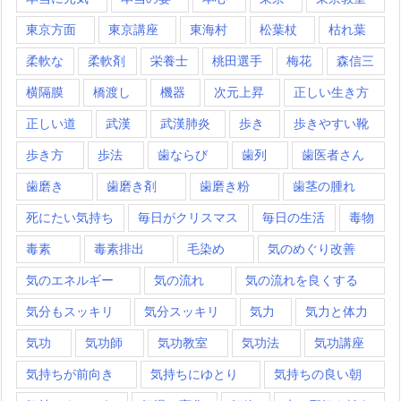
東京方面
東京講座
東海村
松葉杖
枯れ葉
柔軟な
柔軟剤
栄養士
桃田選手
梅花
森信三
横隔膜
橋渡し
機器
次元上昇
正しい生き方
正しい道
武漢
武漢肺炎
歩き
歩きやすい靴
歩き方
歩法
歯ならび
歯列
歯医者さん
歯磨き
歯磨き剤
歯磨き粉
歯茎の腫れ
死にたい気持ち
毎日がクリスマス
毎日の生活
毒物
毒素
毒素排出
毛染め
気のめぐり改善
気のエネルギー
気の流れ
気の流れを良くする
気分もスッキリ
気分スッキリ
気力
気力と体力
気功
気功師
気功教室
気功法
気功講座
気持ちが前向き
気持ちにゆとり
気持ちの良い朝