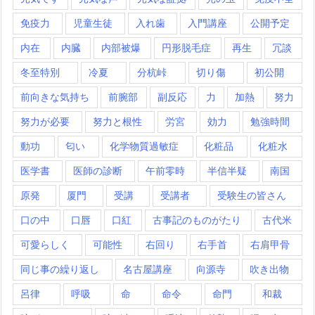
免疫力
児童生徒
入れ歯
入門講座
公開予定
内在
内臓
内部被爆
円形脱毛症
再生
冗談
冬至特別
冷夏
分杭峠
切り傷
初公開
前向きな気持ち
前腕部
副反応
力
加熱
努力
努力が必要
努力と根性
労宮
効力
勉強時間
動功
匂い
化学物質過敏症
化粧品
化粧水
医学書
医師の診断
午前零時
半信半疑
南国
原発
厦門
受講
受講者
受験生の皆さん
口の中
口唇
口紅
古事記のものがたり
古代米
可愛らしく
可能性
右回り
右手首
右肩甲骨
同じ事の繰り返し
名古屋講座
向源寺
吹き出物
呂律
呼吸
命
命令
命門
和裁