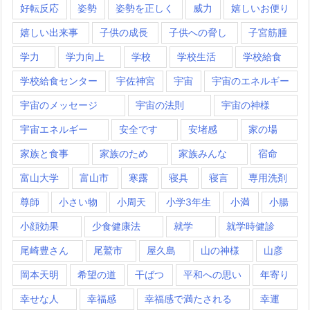
好転反応
姿勢
姿勢を正しく
威力
嬉しいお便り
嬉しい出来事
子供の成長
子供への脅し
子宮筋腫
学力
学力向上
学校
学校生活
学校給食
学校給食センター
宇佐神宮
宇宙
宇宙のエネルギー
宇宙のメッセージ
宇宙の法則
宇宙の神様
宇宙エネルギー
安全です
安堵感
家の場
家族と食事
家族のため
家族みんな
宿命
富山大学
富山市
寒露
寝具
寝言
専用洗剤
尊師
小さい物
小周天
小学3年生
小満
小腸
小顔効果
少食健康法
就学
就学時健診
尾崎豊さん
尾鷲市
屋久島
山の神様
山彦
岡本天明
希望の道
干ばつ
平和への思い
年寄り
幸せな人
幸福感
幸福感で満たされる
幸運