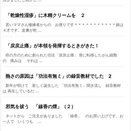
「乾燥性湿疹」に木精クリームを ２
若いママさん修練者からの お便りです＊＊＊＊＊＊＊＊＊＊＊娘は
４才です。皮膚が乾 ...
「戻戻止痛」が本領を発揮するときがきた！
癌の方のために創られた功法「戻戻止痛」 骨に転移したがん細胞
の 痛みは それは ...
熱さの原因は「功法有無ミ」の録音教材でした 2
新年が明けて 新しく誕生した 「功法有無ミ」聞き流し 録音教材
は 再生しているだ ...
邪気を祓う 「線香の煙」（２）
ネットから ご注文がありました 「線香」 のお買い上げです。お
一人で いくつも ...