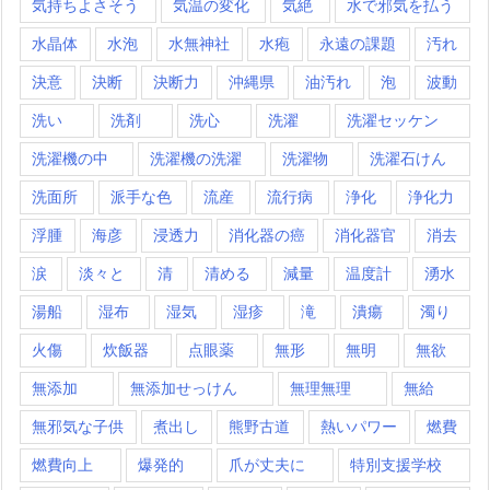
気持ちよさそう
気温の変化
気絶
水で邪気を払う
水晶体
水泡
水無神社
水疱
永遠の課題
汚れ
決意
決断
決断力
沖縄県
油汚れ
泡
波動
洗い
洗剤
洗心
洗濯
洗濯セッケン
洗濯機の中
洗濯機の洗濯
洗濯物
洗濯石けん
洗面所
派手な色
流産
流行病
浄化
浄化力
浮腫
海彦
浸透力
消化器の癌
消化器官
消去
涙
淡々と
清
清める
減量
温度計
湧水
湯船
湿布
湿気
湿疹
滝
潰瘍
濁り
火傷
炊飯器
点眼薬
無形
無明
無欲
無添加
無添加せっけん
無理無理
無給
無邪気な子供
煮出し
熊野古道
熱いパワー
燃費
燃費向上
爆発的
爪が丈夫に
特別支援学校