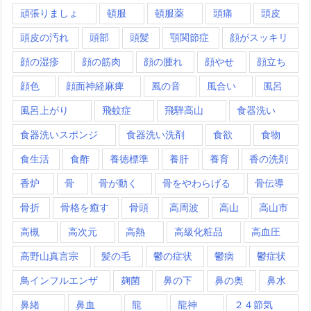
頑張りましょ
頓服
頓服薬
頭痛
頭皮
頭皮の汚れ
頭部
頭髪
顎関節症
顔がスッキリ
顔の湿疹
顔の筋肉
顔の腫れ
顔やせ
顔立ち
顔色
顔面神経麻痺
風の音
風合い
風呂
風呂上がり
飛蚊症
飛騨高山
食器洗い
食器洗いスポンジ
食器洗い洗剤
食欲
食物
食生活
食酢
養徳標準
養肝
養育
香の洗剤
香炉
骨
骨が動く
骨をやわらげる
骨伝導
骨折
骨格を癒す
骨頭
高周波
高山
高山市
高槻
高次元
高熱
高級化粧品
高血圧
高野山真言宗
髪の毛
鬱の症状
鬱病
鬱症状
鳥インフルエンザ
麹菌
鼻の下
鼻の奥
鼻水
鼻緒
鼻血
龍
龍神
２４節気