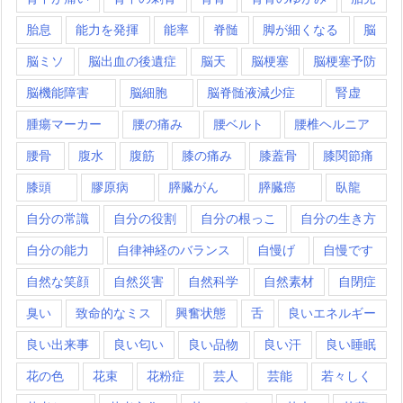
胎息
能力を発揮
能率
脊髄
脚が細くなる
脳
脳ミソ
脳出血の後遺症
脳天
脳梗塞
脳梗塞予防
脳機能障害
脳細胞
脳脊髄液減少症
腎虚
腫瘍マーカー
腰の痛み
腰ベルト
腰椎ヘルニア
腰骨
腹水
腹筋
膝の痛み
膝蓋骨
膝関節痛
膝頭
膠原病
膵臓がん
膵臓癌
臥龍
自分の常識
自分の役割
自分の根っこ
自分の生き方
自分の能力
自律神経のバランス
自慢げ
自慢です
自然な笑顔
自然災害
自然科学
自然素材
自閉症
臭い
致命的なミス
興奮状態
舌
良いエネルギー
良い出来事
良い匂い
良い品物
良い汗
良い睡眠
花の色
花束
花粉症
芸人
芸能
若々しく