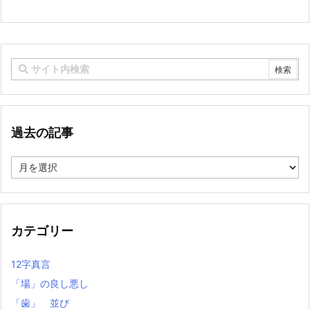
過去の記事
過
去
の
記
事
カテゴリー
12字真言
「場」の良し悪し
「歯」 並び