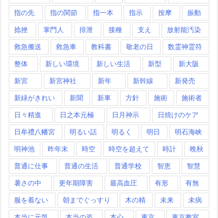
指の先
指の関節
指一本
指示
按摩
振動
捻挫
掌門人
排泄
接種
支え
放射能汚染
救急搬送
救急車
教科書
敬老の日
数霊神霊符
整体
新しい環境
新しい生活
新型
新大阪
新宮
新宮神社
新年
新幹線
新発売
新緑がきれい
新聞
新車
方針
施術
施術者
日々精進
日之本元極
日月神示
日焼けのケア
日牟禮八幡宮
明るい話
明るく
明日
明石海峡
明神池
昨年末
時空
時空を超えて
時計
晩秋
普通に仕事
普通の生活
普通学校
智恵
智慧
暑さの中
更年期障害
最高血圧
有形
有無
服を着ない
朝までぐっすり
木の精
未来
未病
本当に元気
本当の姿
本心
東京
東京教室