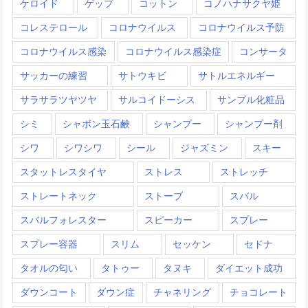
ケロイド
ゲップ
コットン
コノハナサクヤ姫
コレステロール
コロナウイルス
コロナウイルス予防
コロナウイルス感染
コロナウイルス感染症
コンサータ
サッカーの練習
サトウキビ
サトルエネルギー
サラサラツヤツヤ
サルコイドーシス
サンプル化粧品
シミ
シャボン玉石鹸
シャンプー
シャンプー剤
シワ
シワシワ
シール
ジャズミン
スキー
スタットレスタイヤ
ストレス
ストレッチ
ストレートネック
ストーブ
スバル
スバルフォレスター
スピーカー
スプレー
スプレー容器
スリム
セッケン
セドナ
タオルの匂い
タトゥー
タヌキ
ダイエット成功
ダウンコート
ダウン症
チャネリング
チョコレート