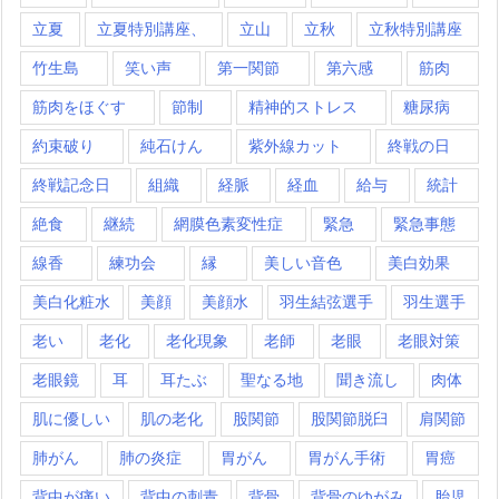
立夏
立夏特別講座、
立山
立秋
立秋特別講座
竹生島
笑い声
第一関節
第六感
筋肉
筋肉をほぐす
節制
精神的ストレス
糖尿病
約束破り
純石けん
紫外線カット
終戦の日
終戦記念日
組織
経脈
経血
給与
統計
絶食
継続
網膜色素変性症
緊急
緊急事態
線香
練功会
縁
美しい音色
美白効果
美白化粧水
美顔
美顔水
羽生結弦選手
羽生選手
老い
老化
老化現象
老師
老眼
老眼対策
老眼鏡
耳
耳たぶ
聖なる地
聞き流し
肉体
肌に優しい
肌の老化
股関節
股関節脱臼
肩関節
肺がん
肺の炎症
胃がん
胃がん手術
胃癌
背中が痛い
背中の刺青
背骨
背骨のゆがみ
胎児