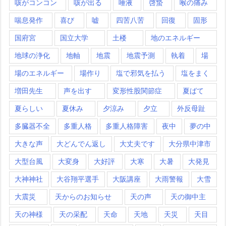
咳がコンコン
咳が出る
唾液
啓蟄
喉の痛み
喘息発作
喜び
嘘
四苦八苦
回復
固形
国府宮
国立大学
土楼
地のエネルギー
地球の浄化
地軸
地震
地震予測
執着
場
場のエネルギー
場作り
塩で邪気を払う
塩をまく
増田先生
声を出す
変形性股関節症
夏ばて
夏らしい
夏休み
夕涼み
夕立
外反母趾
多臓器不全
多重人格
多重人格障害
夜中
夢の中
大きな声
大どんでん返し
大丈夫です
大分県中津市
大型台風
大変身
大好評
大寒
大暑
大発見
大神神社
大谷翔平選手
大阪講座
大雨警報
大雪
大震災
天からのお知らせ
天の声
天の御中主
天の神様
天の采配
天命
天地
天災
天目