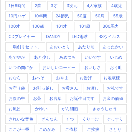
1日8時間
2歳
3才
3次元
4人家族
4歳児
10円ハゲ
10年間
24節気
50度
50肩
55歳
100才
100歳
101才
101歳
300馬力
CDプレイヤー
DANDY
LED電球
RSウイルス
「場創りセット」
あおいとり
あたり前
あったかい
あでやか
あと少し
あめつち
いいです
いじめ
いつの間にか
おいしいコーヒー
おいしさ
おう吐
おなら
おへそ
おやま
お告げ
お地蔵様
お守り袋
お引っ越し
お母さん
お渡し
お礼です
お腹の中
お茶
お言葉
お誕生日です
お金の価値
お風呂
かゆい
がん細胞
きゅうしゅう
きれいな音色
ぎんなん
くつ
くりーむ
ぐっすり
ここが一番
こめかみ
ご依頼
ご挨拶
さとり