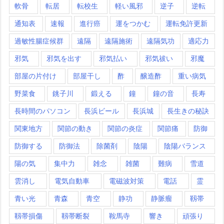
軟骨
転居
転校生
軽い風邪
逆子
逆転
通知表
速報
進行癌
運をつかむ
運転免許更新
過敏性腸症候群
遠隔
遠隔施術
遠隔気功
適応力
邪気
邪気を出す
邪気払い
邪気祓い
邪魔
部屋の片付け
部屋干し
酢
醸造酢
重い病気
野菜食
銚子川
鍛える
鐘
鐘の音
長寿
長時間のパソコン
長浜ビール
長浜城
長生きの秘訣
関東地方
関節の動き
関節の炎症
関節痛
防御
防御する
防御法
除菌剤
陰陽
陰陽バランス
陽の気
集中力
雑念
雑菌
難病
雪道
雲消し
電気自動車
電磁波対策
電話
霊
青い光
青森
青空
静功
静脈瘤
靱帯
靱帯損傷
靱帯断裂
鞍馬寺
響き
頑張り