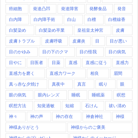
癌細胞
発達凸凹
発達障害
発酵食品
発音
白内障
白内障手術
白山
白檀
白檀線香
白髪染め
白髪染め卒業
皇祖皇太神宮
皮膚
皮膚トラブル
皮膚呼吸
皮膚炎
目
目が悪い
目のかゆみ
目の下のクマ
目の怪我
目の病気
目やに
目医者
目薬
直感
直感に従う
直感力
直感力を磨く
直感力ワーク
相良
眉間
真っ赤な夕焼け
真夜中
真言
眠り
眼
眼の病気
眼内レンズ
睡眠
睡眠薬
瞑想
瞑想方法
知覚過敏
短縮
石けん
祓い清め
神々
神の声
神の存在
神倉神社
神様
神様ありがとう
神様からのご褒美
神様からのプレゼント
神様からのメッセージ