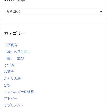
過
去
の
記
事
カテゴリー
12字真言
「場」の良し悪し
「歯」 並び
うつ病
お菓子
さとりの法
はな
アスペルガー症候群
アトピー
サプリメント