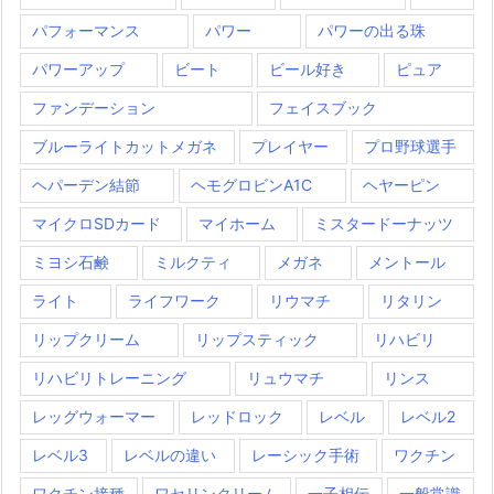
パフォーマンス
パワー
パワーの出る珠
パワーアップ
ビート
ビール好き
ピュア
ファンデーション
フェイスブック
ブルーライトカットメガネ
プレイヤー
プロ野球選手
ヘパーデン結節
ヘモグロビンA1C
ヘヤーピン
マイクロSDカード
マイホーム
ミスタードーナッツ
ミヨシ石鹸
ミルクティ
メガネ
メントール
ライト
ライフワーク
リウマチ
リタリン
リップクリーム
リップスティック
リハビリ
リハビリトレーニング
リュウマチ
リンス
レッグウォーマー
レッドロック
レベル
レベル2
レベル3
レベルの違い
レーシック手術
ワクチン
ワクチン接種
ワセリンクリーム
一子相伝
一般常識