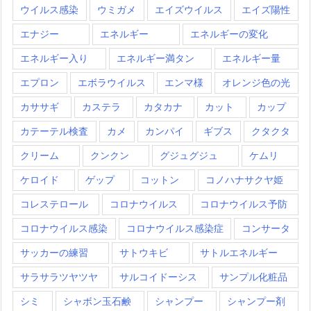
ウイルス感染
ウミガメ
エイズウイルス
エイズ陽性
エナジー
エネルギー
エネルギーの変化
エネルギー入り
エネルギー満タン
エネルギー量
エプロン
エボラウイルス
エンマ様
オレンジ色の光
カササギ
カステラ
カタカナ
カット
カップ
カテーテル検査
カメ
カンパイ
ギブス
クタクタ
クリーム
クンクン
グジュグジュ
ケムリ
ケロイド
ゲップ
コットン
コノハナサクヤ姫
コレステロール
コロナウイルス
コロナウイルス予防
コロナウイルス感染
コロナウイルス感染症
コンサータ
サッカーの練習
サトウキビ
サトルエネルギー
サラサラツヤツヤ
サルコイドーシス
サンプル化粧品
シミ
シャボン玉石鹸
シャンプー
シャンプー剤