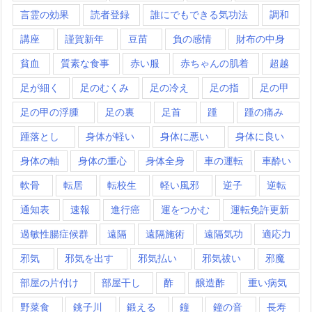
言霊の効果
読者登録
誰にでもできる気功法
調和
講座
謹賀新年
豆苗
負の感情
財布の中身
貧血
質素な食事
赤い服
赤ちゃんの肌着
超越
足が細く
足のむくみ
足の冷え
足の指
足の甲
足の甲の浮腫
足の裏
足首
踵
踵の痛み
踵落とし
身体が軽い
身体に悪い
身体に良い
身体の軸
身体の重心
身体全身
車の運転
車酔い
軟骨
転居
転校生
軽い風邪
逆子
逆転
通知表
速報
進行癌
運をつかむ
運転免許更新
過敏性腸症候群
遠隔
遠隔施術
遠隔気功
適応力
邪気
邪気を出す
邪気払い
邪気祓い
邪魔
部屋の片付け
部屋干し
酢
醸造酢
重い病気
野菜食
銚子川
鍛える
鐘
鐘の音
長寿