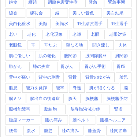
絶食
継続
網膜色素変性症
緊急
緊急事態
線香
練功会
縁
美しい音色
美白効果
美白化粧水
美顔
美顔水
羽生結弦選手
羽生選手
老い
老化
老化現象
老師
老眼
老眼対策
老眼鏡
耳
耳たぶ
聖なる地
聞き流し
肉体
肌に優しい
肌の老化
股関節
股関節脱臼
肩関節
肺がん
肺の炎症
胃がん
胃がん手術
胃癌
背中が痛い
背中の刺青
背骨
背骨のゆがみ
胎児
胎息
能力を発揮
能率
脊髄
脚が細くなる
脳
脳ミソ
脳出血の後遺症
脳天
脳梗塞
脳梗塞予防
脳機能障害
脳細胞
脳脊髄液減少症
腎虚
腫瘍マーカー
腰の痛み
腰ベルト
腰椎ヘルニア
腰骨
腹水
腹筋
膝の痛み
膝蓋骨
膝関節痛