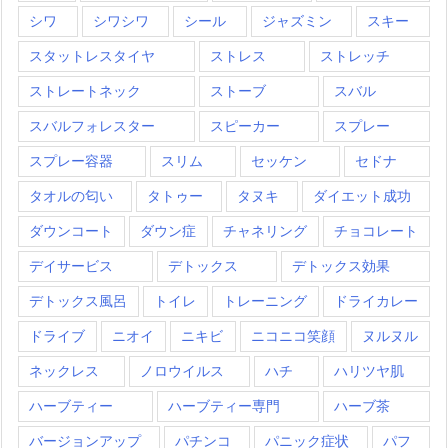
シワ
シワシワ
シール
ジャズミン
スキー
スタットレスタイヤ
ストレス
ストレッチ
ストレートネック
ストーブ
スバル
スバルフォレスター
スピーカー
スプレー
スプレー容器
スリム
セッケン
セドナ
タオルの匂い
タトゥー
タヌキ
ダイエット成功
ダウンコート
ダウン症
チャネリング
チョコレート
デイサービス
デトックス
デトックス効果
デトックス風呂
トイレ
トレーニング
ドライカレー
ドライブ
ニオイ
ニキビ
ニコニコ笑顔
ヌルヌル
ネックレス
ノロウイルス
ハチ
ハリツヤ肌
ハーブティー
ハーブティー専門
ハーブ茶
バージョンアップ
パチンコ
パニック症状
パフ