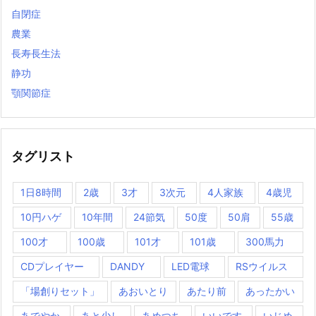
自閉症
農業
長寿長生法
静功
顎関節症
タグリスト
1日8時間
2歳
3才
3次元
4人家族
4歳児
10円ハゲ
10年間
24節気
50度
50肩
55歳
100才
100歳
101才
101歳
300馬力
CDプレイヤー
DANDY
LED電球
RSウイルス
「場創りセット」
あおいとり
あたり前
あったかい
あでやか
あと少し
あめつち
いいです
いじめ