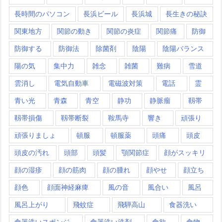
長時間のパソコン
長浜ビール
長浜城
長生きの秘訣
関東地方
関節の動き
関節の炎症
関節痛
防御
防御する
防御法
除菌剤
陰陽
陰陽バランス
陽の気
集中力
雑念
雑菌
難病
雪道
雲消し
電気自動車
電磁波対策
電話
霊
青い光
青森
青空
静功
静脈瘤
靱帯
靱帯損傷
靱帯断裂
鞍馬寺
響き
頑張り
頑張りましょ
頓服
頓服薬
頭痛
頭皮
頭皮の汚れ
頭部
頭髪
顎関節症
顔がスッキリ
顔の湿疹
顔の筋肉
顔の腫れ
顔やせ
顔立ち
顔色
顔面神経麻痺
風の音
風合い
風呂
風呂上がり
飛蚊症
飛騨高山
食器洗い
食器洗いスポンジ
食器洗い洗剤
食欲
食物