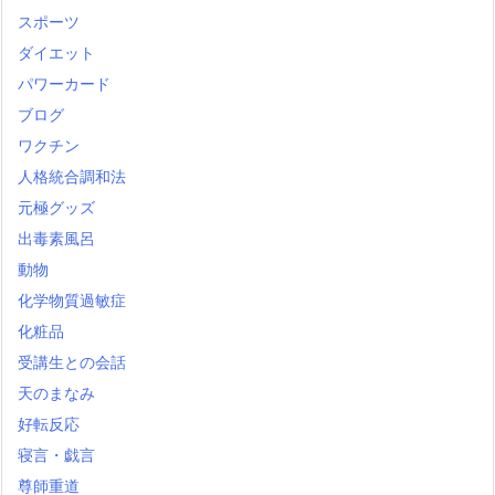
スポーツ
ダイエット
パワーカード
ブログ
ワクチン
人格統合調和法
元極グッズ
出毒素風呂
動物
化学物質過敏症
化粧品
受講生との会話
天のまなみ
好転反応
寝言・戯言
尊師重道