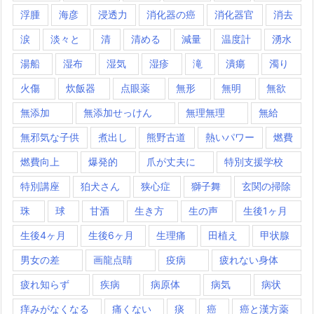
浮腫
海彦
浸透力
消化器の癌
消化器官
消去
涙
淡々と
清
清める
減量
温度計
湧水
湯船
湿布
湿気
湿疹
滝
潰瘍
濁り
火傷
炊飯器
点眼薬
無形
無明
無欲
無添加
無添加せっけん
無理無理
無給
無邪気な子供
煮出し
熊野古道
熱いパワー
燃費
燃費向上
爆発的
爪が丈夫に
特別支援学校
特別講座
狛犬さん
狭心症
獅子舞
玄関の掃除
珠
球
甘酒
生き方
生の声
生後1ヶ月
生後4ヶ月
生後6ヶ月
生理痛
田植え
甲状腺
男女の差
画龍点睛
疫病
疲れない身体
疲れ知らず
疾病
病原体
病気
病状
痒みがなくなる
痛くない
痰
癌
癌と漢方薬