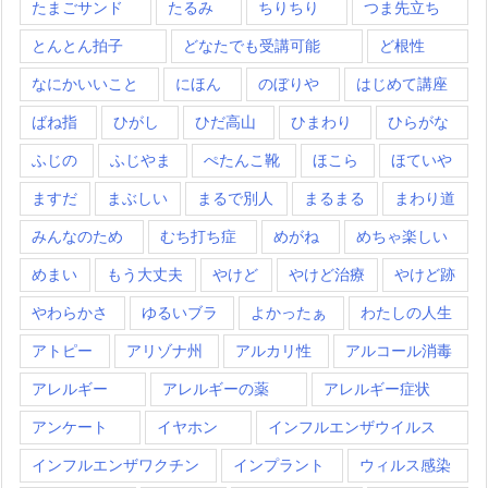
たまごサンド
たるみ
ちりちり
つま先立ち
とんとん拍子
どなたでも受講可能
ど根性
なにかいいこと
にほん
のぼりや
はじめて講座
ばね指
ひがし
ひだ高山
ひまわり
ひらがな
ふじの
ふじやま
ぺたんこ靴
ほこら
ほていや
ますだ
まぶしい
まるで別人
まるまる
まわり道
みんなのため
むち打ち症
めがね
めちゃ楽しい
めまい
もう大丈夫
やけど
やけど治療
やけど跡
やわらかさ
ゆるいブラ
よかったぁ
わたしの人生
アトピー
アリゾナ州
アルカリ性
アルコール消毒
アレルギー
アレルギーの薬
アレルギー症状
アンケート
イヤホン
インフルエンザウイルス
インフルエンザワクチン
インプラント
ウィルス感染