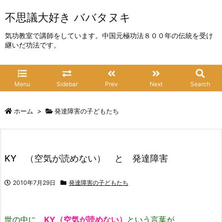
不思議大好き ババタヌキ
気功教室で講師をしています。中国元極功法８００年の伝統を受け
継いだ功法です。
Menu
Sidebar
Prev
Next
Search
ホーム
>
発達障害の子どもたち
KY （空気が読めない） と 発達障害
2010年7月29日
発達障害の子どもたち
世の中に
KY
（空気が読めない）
という言葉が