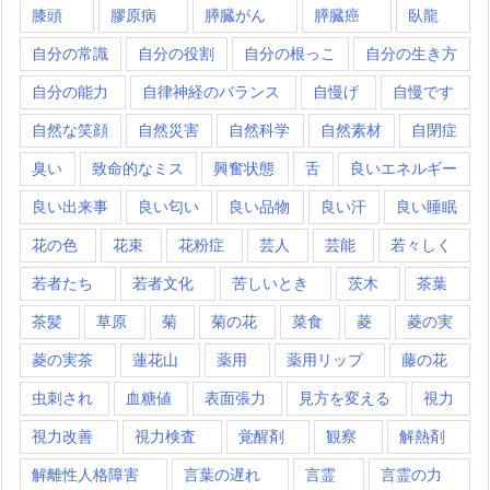
膝頭
膠原病
膵臓がん
膵臓癌
臥龍
自分の常識
自分の役割
自分の根っこ
自分の生き方
自分の能力
自律神経のバランス
自慢げ
自慢です
自然な笑顔
自然災害
自然科学
自然素材
自閉症
臭い
致命的なミス
興奮状態
舌
良いエネルギー
良い出来事
良い匂い
良い品物
良い汗
良い睡眠
花の色
花束
花粉症
芸人
芸能
若々しく
若者たち
若者文化
苦しいとき
茨木
茶葉
茶髪
草原
菊
菊の花
菜食
菱
菱の実
菱の実茶
蓮花山
薬用
薬用リップ
藤の花
虫刺され
血糖値
表面張力
見方を変える
視力
視力改善
視力検査
覚醒剤
観察
解熱剤
解離性人格障害
言葉の遅れ
言霊
言霊の力