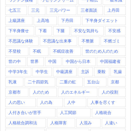
七五三
三元
三元パワー
三者面談
上丹田
上級講座
上高地
下丹田
下半身ダイエット
下半身痩せ
下着
下腿
不安な気持ち
不安感
不思議な体験
不思議な出来事
不整脈
不燃ゴミ
不登校
不眠
不眠症改善
世のため人のため
世の中
世界
中国
中国から日本
中国福建省
中学3年生
中学生
中級講座
主訴
乗鞍
乳歯
乳液
二十四節気
二重の虹
五台山
京都
京都市
人のため
人のエネルギー
人の役割
人の思い
人の為
人中
人事を尽くす
人付き合いが苦手
人工関節
人格統合
人格統合調和法
人格障害
人混み
人違い