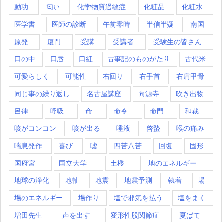
動功
匂い
化学物質過敏症
化粧品
化粧水
医学書
医師の診断
午前零時
半信半疑
南国
原発
厦門
受講
受講者
受験生の皆さん
口の中
口唇
口紅
古事記のものがたり
古代米
可愛らしく
可能性
右回り
右手首
右肩甲骨
同じ事の繰り返し
名古屋講座
向源寺
吹き出物
呂律
呼吸
命
命令
命門
和裁
咳がコンコン
咳が出る
唾液
啓蟄
喉の痛み
喘息発作
喜び
嘘
四苦八苦
回復
固形
国府宮
国立大学
土楼
地のエネルギー
地球の浄化
地軸
地震
地震予測
執着
場
場のエネルギー
場作り
塩で邪気を払う
塩をまく
増田先生
声を出す
変形性股関節症
夏ばて