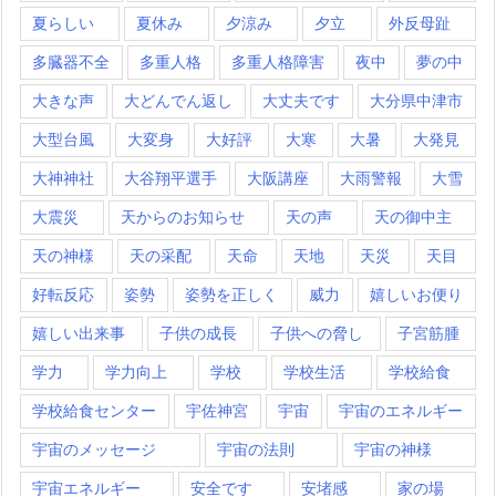
夏らしい
夏休み
夕涼み
夕立
外反母趾
多臓器不全
多重人格
多重人格障害
夜中
夢の中
大きな声
大どんでん返し
大丈夫です
大分県中津市
大型台風
大変身
大好評
大寒
大暑
大発見
大神神社
大谷翔平選手
大阪講座
大雨警報
大雪
大震災
天からのお知らせ
天の声
天の御中主
天の神様
天の采配
天命
天地
天災
天目
好転反応
姿勢
姿勢を正しく
威力
嬉しいお便り
嬉しい出来事
子供の成長
子供への脅し
子宮筋腫
学力
学力向上
学校
学校生活
学校給食
学校給食センター
宇佐神宮
宇宙
宇宙のエネルギー
宇宙のメッセージ
宇宙の法則
宇宙の神様
宇宙エネルギー
安全です
安堵感
家の場