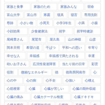
家族と食事
家族のため
家族みんな
宿命
富山大学
富山市
寒露
寝具
寝言
専用洗剤
尊師
小さい物
小周天
小学3年生
小満
小腸
小顔効果
少食健康法
就学
就学時健診
尾崎豊さん
尾鷲市
屋久島
山の神様
山彦
岡本天明
希望の道
干ばつ
平和への思い
年寄り
幸せな人
幸福感
幸福感で満たされる
幸運
幼いお子さん
広汎性発達障害
当たり前の日常
彩雲
役割
微細なエネルギー
徳
徳島県阿南市
心
心の中
心の病
心不全
心強い
心構え
心筋梗塞
心臓
心臓が苦しい
心臓の期外収縮
心臓の痛み
心臓カテーテル検査
心臓ドキドキ
心臓弁膜症
心臓期外収縮
心臓病
忘年会
念