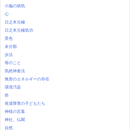
小脳の病気
心
日之本元極
日之本元極気功
景色
未分類
歩法
母のこと
気絶神倉法
無形のエネルギーの存在
環境汚染
癌
発達障害の子どもたち
神様の言葉
神社、仏閣
自然