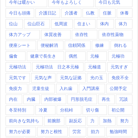
今年は暖かい
今年もよろしく
今日も元気
今日も頭痛
介護日記
介護者
仏教
任脈
休養
位山
位山巨石
低周波
住まい
体内
体力
体力アップ
体質改善
依存性
依存性薬物
便座シート
便秘解消
信頼関係
修練
倒れる
偏食
健康で長生き
偶然
元極
元極功
元極功法
元極功法 日之本元極
元極道
元気すぎ
元気です
元気な声
元気な証拠
光の玉
免疫不全
免疫力
児童生徒
入れ歯
入門講座
公開予定
内在
内臓
内部被爆
円形脱毛症
再生
冗談
冬至特別
冷夏
分杭峠
切り傷
初公開
前向きな気持ち
前腕部
副反応
力
加熱
努力
努力が必要
努力と根性
労宮
効力
勉強時間