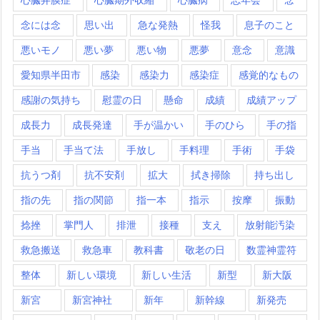
念には念
思い出
急な発熱
怪我
息子のこと
悪いモノ
悪い夢
悪い物
悪夢
意念
意識
愛知県半田市
感染
感染力
感染症
感覚的なもの
感謝の気持ち
慰霊の日
懸命
成績
成績アップ
成長力
成長発達
手が温かい
手のひら
手の指
手当
手当て法
手放し
手料理
手術
手袋
抗うつ剤
抗不安剤
拡大
拭き掃除
持ち出し
指の先
指の関節
指一本
指示
按摩
振動
捻挫
掌門人
排泄
接種
支え
放射能汚染
救急搬送
救急車
教科書
敬老の日
数霊神霊符
整体
新しい環境
新しい生活
新型
新大阪
新宮
新宮神社
新年
新幹線
新発売