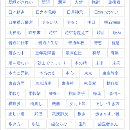
新緑がきれい
新聞
新車
方針
施術
施術者
日々精進
日之本元極
日月神示
日焼けのケア
日牟禮八幡宮
明るい話
明るく
明日
明石海峡
明神池
昨年末
時空
時空を超えて
時計
晩秋
普通に仕事
普通の生活
普通学校
智恵
智慧
暑さの中
更年期障害
最高血圧
有形
有無
服を着ない
朝までぐっすり
木の精
未来
未病
本当に元気
本当の姿
本心
東京
東京教室
東京方面
東京講座
東海村
松葉杖
枯れ葉
柔軟な
柔軟剤
栄養士
桃田選手
梅花
森信三
横隔膜
橋渡し
機器
次元上昇
正しい生き方
正しい道
武漢
武漢肺炎
歩き
歩きやすい靴
歩き方
歩法
歯ならび
歯列
歯医者さん