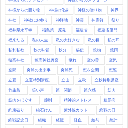
神様からの贈り物
神様の化身
神様の贈り物
神界
神社
神社にお参り
神降地
神霊
神霊符
祭り
福井県永平寺
福島第一原発
福建省
福建省厦門
福来たる
私の人生
私の大好きな
私の目
私の耳
私利私欲
秋の味覚
秋分
秘伝
穀物
穀雨
穂高神社
穂高神社奥宮
穢れ
空の雲
空気
空間
突然の出来事
突然死
窓を全開
窓際
立夏
立夏特別講座、
立山
立秋
立秋特別講座
竹生島
笑い声
第一関節
第六感
筋肉
筋肉をほぐす
節制
精神的ストレス
糖尿病
約束破り
純石けん
紫外線カット
終戦の日
終戦記念日
組織
経脈
経血
給与
統計