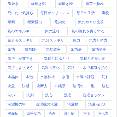
歯磨き
歯磨き剤
歯磨き粉
歯茎の腫れ
死にたい気持ち
毎日がクリスマス
毎日の生活
毒物
毒素
毒素排出
毛染め
気のめぐり改善
気のエネルギー
気の流れ
気の流れを良くする
気分もスッキリ
気分スッキリ
気力
気力と体力
気功
気功師
気功教室
気功法
気功講座
気持ちが前向き
気持ちにゆとり
気持ちの良い朝
気持ちよさそう
気温の変化
気絶
水で邪気を払う
水晶体
水泡
水無神社
水疱
永遠の課題
汚れ
決意
決断
決断力
沖縄県
油汚れ
泡
波動
洗い
洗剤
洗心
洗濯
洗濯セッケン
洗濯機の中
洗濯機の洗濯
洗濯物
洗濯石けん
洗面所
派手な色
流産
流行病
浄化
浄化力