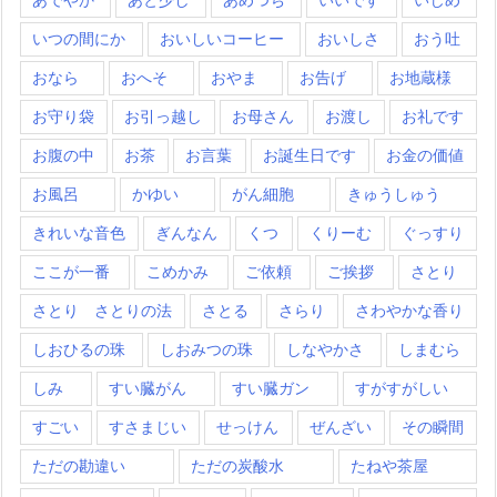
いつの間にか
おいしいコーヒー
おいしさ
おう吐
おなら
おへそ
おやま
お告げ
お地蔵様
お守り袋
お引っ越し
お母さん
お渡し
お礼です
お腹の中
お茶
お言葉
お誕生日です
お金の価値
お風呂
かゆい
がん細胞
きゅうしゅう
きれいな音色
ぎんなん
くつ
くりーむ
ぐっすり
ここが一番
こめかみ
ご依頼
ご挨拶
さとり
さとり さとりの法
さとる
さらり
さわやかな香り
しおひるの珠
しおみつの珠
しなやかさ
しまむら
しみ
すい臓がん
すい臓ガン
すがすがしい
すごい
すさまじい
せっけん
ぜんざい
その瞬間
ただの勘違い
ただの炭酸水
たねや茶屋