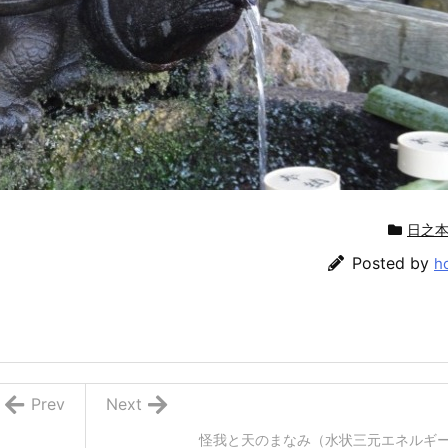
日之
Posted by
h
Prev
Next
怪我と天のまなみ（水状三元エネルギ