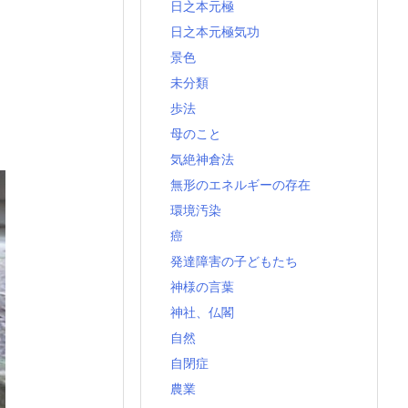
日之本元極
日之本元極気功
景色
未分類
歩法
母のこと
気絶神倉法
無形のエネルギーの存在
環境汚染
癌
発達障害の子どもたち
神様の言葉
神社、仏閣
自然
自閉症
農業