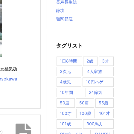
長寿長生法
静功
顎関節症
タグリスト
1日8時間
2歳
3才
本元極気功
3次元
4人家族
osokawa
4歳児
10円ハゲ
10年間
24節気
50度
50肩
55歳
100才
100歳
101才
101歳
300馬力
ー）