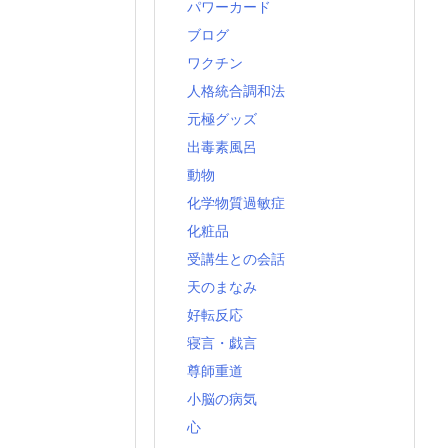
パワーカード
ブログ
ワクチン
人格統合調和法
元極グッズ
出毒素風呂
動物
化学物質過敏症
化粧品
受講生との会話
天のまなみ
好転反応
寝言・戯言
尊師重道
小脳の病気
心