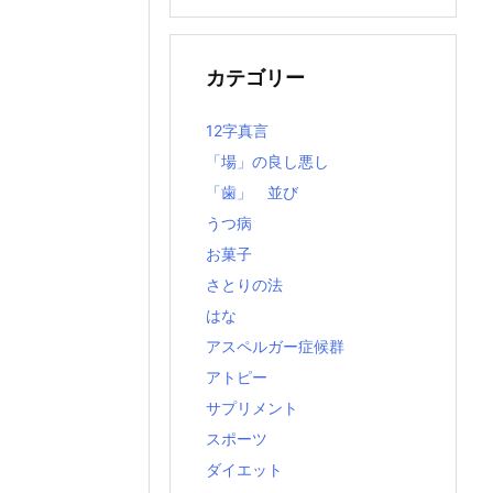
の
記
事
カテゴリー
12字真言
「場」の良し悪し
「歯」 並び
うつ病
お菓子
さとりの法
はな
アスペルガー症候群
アトピー
サプリメント
スポーツ
ダイエット