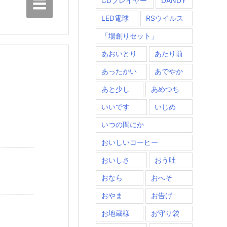
CDプレイヤー
DANDY
LED電球
RSウイルス
「場創りセット」
あおいとり
あたり前
あったかい
あでやか
あと少し
あめつち
いいです
いじめ
いつの間にか
おいしいコーヒー
おいしさ
おう吐
おなら
おへそ
おやま
お告げ
お地蔵様
お守り袋