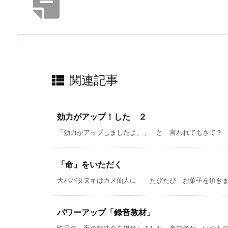
関連記事
効力がアップ！した ２
「効力がアップしましたよ。」 と 言われてもさて？ 何
「命」をいただく
大ババタヌキはカメ仙人に たびたび お菓子を頂きます
パワーアップ「録音教材」
昨日の 夜の錬功会を担当しました。参加者が いつものベ