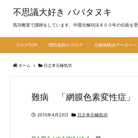
不思議大好き ババタヌキ
気功教室で講師をしています。中国元極功法８００年の伝統を受
ブログTOP
増田老師のブログ
元極体験談データベー
ホーム
>
日之本元極気功
難病 「網膜色素変性症
2010年4月23日
日之本元極気功