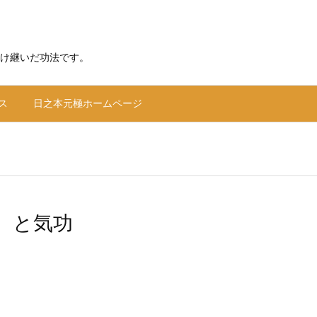
け継いだ功法です。
ス
日之本元極ホームページ
」 と気功