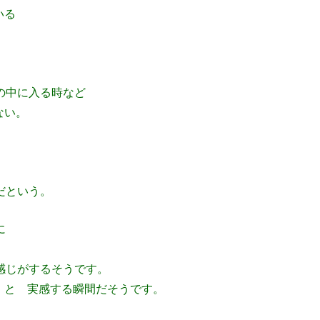
いる
の中に入る時など
ない。
という。
に
感じがするそうです。
」と 実感する瞬間だそうです。