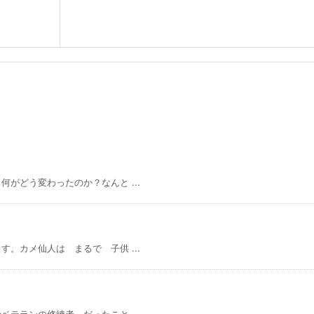
がどう変わったのか？なんと ...
。カメ仙人は まるで 子供 ...
テランの修練者 だったこと ...