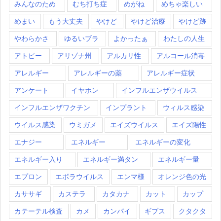
みんなのため
むち打ち症
めがね
めちゃ楽しい
めまい
もう大丈夫
やけど
やけど治療
やけど跡
やわらかさ
ゆるいブラ
よかったぁ
わたしの人生
アトピー
アリゾナ州
アルカリ性
アルコール消毒
アレルギー
アレルギーの薬
アレルギー症状
アンケート
イヤホン
インフルエンザウイルス
インフルエンザワクチン
インプラント
ウィルス感染
ウイルス感染
ウミガメ
エイズウイルス
エイズ陽性
エナジー
エネルギー
エネルギーの変化
エネルギー入り
エネルギー満タン
エネルギー量
エプロン
エボラウイルス
エンマ様
オレンジ色の光
カササギ
カステラ
カタカナ
カット
カップ
カテーテル検査
カメ
カンパイ
ギブス
クタクタ