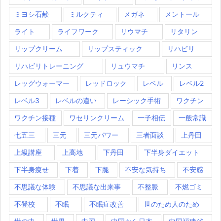
ミヨシ石鹸
ミルクティ
メガネ
メントール
ライト
ライフワーク
リウマチ
リタリン
リップクリーム
リップスティック
リハビリ
リハビリトレーニング
リュウマチ
リンス
レッグウォーマー
レッドロック
レベル
レベル2
レベル3
レベルの違い
レーシック手術
ワクチン
ワクチン接種
ワセリンクリーム
一子相伝
一般常識
七五三
三元
三元パワー
三者面談
上丹田
上級講座
上高地
下丹田
下半身ダイエット
下半身痩せ
下着
下腿
不安な気持ち
不安感
不思議な体験
不思議な出来事
不整脈
不燃ゴミ
不登校
不眠
不眠症改善
世のため人のため