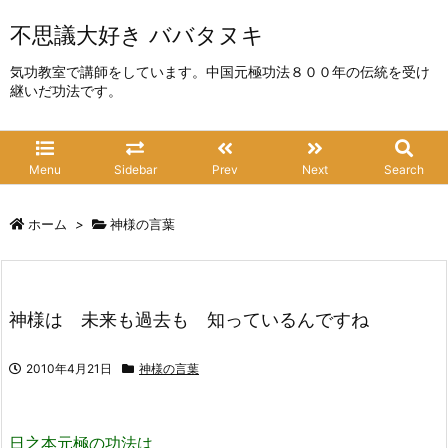
不思議大好き ババタヌキ
気功教室で講師をしています。中国元極功法８００年の伝統を受け
継いだ功法です。
Menu
Sidebar
Prev
Next
Search
ホーム
>
神様の言葉
神様は 未来も過去も 知っているんですね
2010年4月21日
神様の言葉
日之本元極の功法は