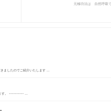
元極功法は 自然呼吸
ましたのでご紹介いたします ...
------- ...
。