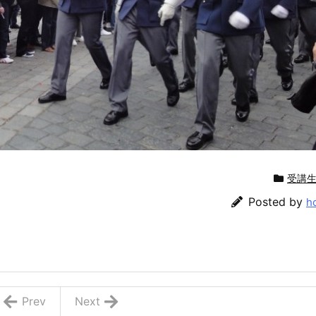
受講
Posted by
h
Prev
Next