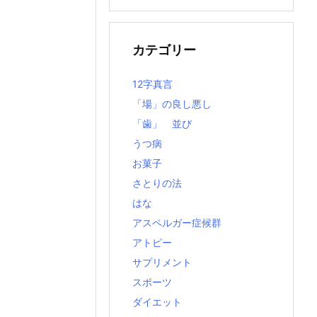
の
記
事
カテゴリー
12字真言
「場」の良し悪し
「歯」 並び
うつ病
お菓子
さとりの法
はな
アスペルガー症候群
アトピー
サプリメント
スポーツ
ダイエット