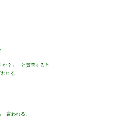
る
すか？」 と質問すると
言われる
も 言われる。