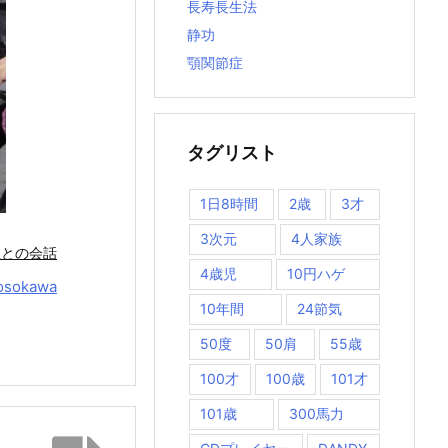
長寿長生法
静功
顎関節症
タグリスト
1日8時間
2歳
3才
3次元
4人家族
生との会話
4歳児
10円ハゲ
osokawa
10年間
24節気
50度
50肩
55歳
100才
100歳
101才
101歳
300馬力