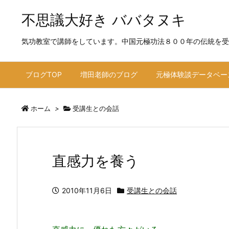
不思議大好き ババタヌキ
気功教室で講師をしています。中国元極功法８００年の伝統を受
ブログTOP
増田老師のブログ
元極体験談データベー
ホーム
>
受講生との会話
直感力を養う
2010年11月6日
受講生との会話