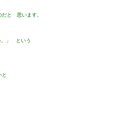
のだと 思います。
い。」 という
いと