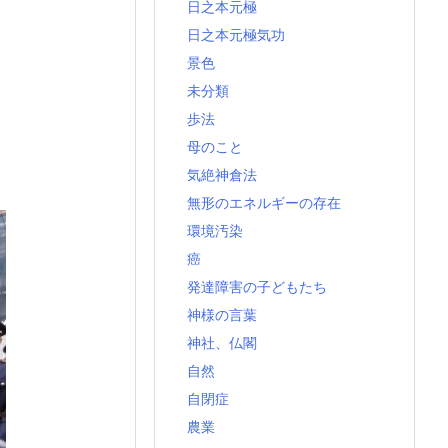
日之本元極
日之本元極気功
景色
未分類
歩法
母のこと
気絶神倉法
無形のエネルギーの存在
環境汚染
癌
発達障害の子どもたち
神様の言葉
神社、仏閣
自然
自閉症
農業