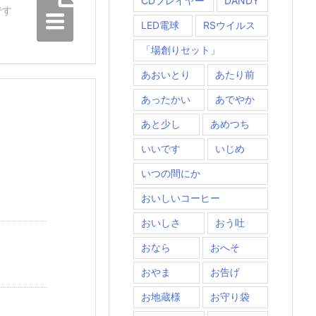
CDプレイヤー
DANDY
です
LED電球
RSウイルス
「場創りセット」
あおいとり
あたり前
あったかい
あでやか
あと少し
あめつち
いいです
いじめ
いつの間にか
おいしいコーヒー
おいしさ
おう吐
おなら
おへそ
おやま
お告げ
お地蔵様
お守り袋