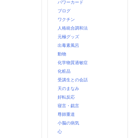
パワーカード
ブログ
ワクチン
人格統合調和法
元極グッズ
出毒素風呂
動物
化学物質過敏症
化粧品
受講生との会話
天のまなみ
好転反応
寝言・戯言
尊師重道
小脳の病気
心