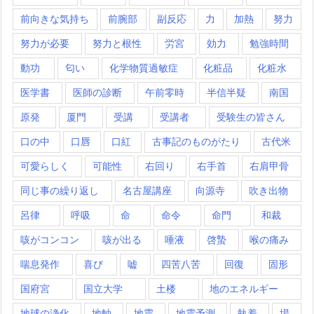
前向きな気持ち
前腕部
副反応
力
加熱
努力
努力が必要
努力と根性
労宮
効力
勉強時間
動功
匂い
化学物質過敏症
化粧品
化粧水
医学書
医師の診断
午前零時
半信半疑
南国
原発
厦門
受講
受講者
受験生の皆さん
口の中
口唇
口紅
古事記のものがたり
古代米
可愛らしく
可能性
右回り
右手首
右肩甲骨
同じ事の繰り返し
名古屋講座
向源寺
吹き出物
呂律
呼吸
命
命令
命門
和裁
咳がコンコン
咳が出る
唾液
啓蟄
喉の痛み
喘息発作
喜び
嘘
四苦八苦
回復
固形
国府宮
国立大学
土楼
地のエネルギー
地球の浄化
地軸
地震
地震予測
執着
場