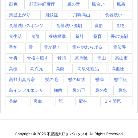
顔色
顔面神経麻痺
風の音
風合い
風呂
風呂上がり
飛蚊症
飛騨高山
食器洗い
食器洗いスポンジ
食器洗い洗剤
食欲
食物
食生活
食酢
養徳標準
養肝
養育
香の洗剤
香炉
骨
骨が動く
骨をやわらげる
骨伝導
骨折
骨格を癒す
骨頭
高周波
高山
高山市
高槻
高次元
高熱
高級化粧品
高血圧
高野山真言宗
髪の毛
鬱の症状
鬱病
鬱症状
鳥インフルエンザ
麹菌
鼻の下
鼻の奥
鼻水
鼻緒
鼻血
龍
龍神
２４節気
Copyright ©
2026
不思議大好き ババタヌキ
All Rights Reserved.