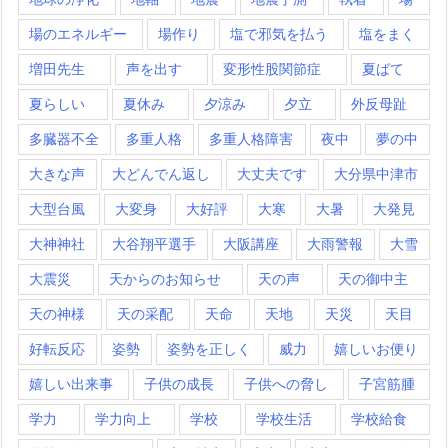
場のエネルギー
場作り
塩で邪気を払う
塩をまく
増田先生
声を出す
変形性股関節症
夏ばて
夏らしい
夏休み
夕涼み
夕立
外反母趾
多臓器不全
多重人格
多重人格障害
夜中
夢の中
大きな声
大どんでん返し
大丈夫です
大分県中津市
大型台風
大変身
大好評
大寒
大暑
大発見
大神神社
大谷翔平選手
大阪講座
大雨警報
大雪
大震災
天からのお知らせ
天の声
天の御中主
天の神様
天の采配
天命
天地
天災
天目
好転反応
姿勢
姿勢を正しく
威力
嬉しいお便り
嬉しい出来事
子供の成長
子供への脅し
子宮筋腫
学力
学力向上
学校
学校生活
学校給食