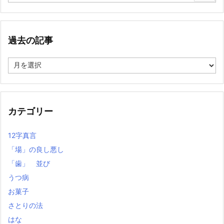
過去の記事
過
去
の
記
事
カテゴリー
12字真言
「場」の良し悪し
「歯」 並び
うつ病
お菓子
さとりの法
はな