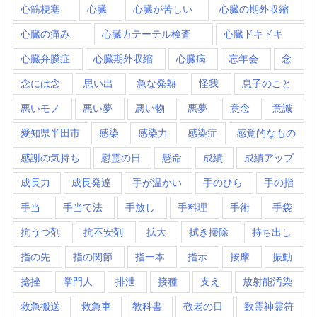
心筋梗塞
心臓
心臓が苦しい
心臓の期外収縮
心臓の痛み
心臓カテーテル検査
心臓ドキドキ
心臓弁膜症
心臓期外収縮
心臓病
忘年会
念
念には念
思い出
急な発熱
怪我
息子のこと
悪いモノ
悪い夢
悪い物
悪夢
意念
意識
愛知県半田市
感染
感染力
感染症
感覚的なもの
感謝の気持ち
慰霊の日
懸命
成績
成績アップ
成長力
成長発達
手が温かい
手のひら
手の指
手当
手当て法
手放し
手料理
手術
手袋
抗うつ剤
抗不安剤
拡大
拭き掃除
持ち出し
指の先
指の関節
指一本
指示
按摩
振動
捻挫
掌門人
排泄
接種
支え
放射能汚染
救急搬送
救急車
教科書
敬老の日
数霊神霊符