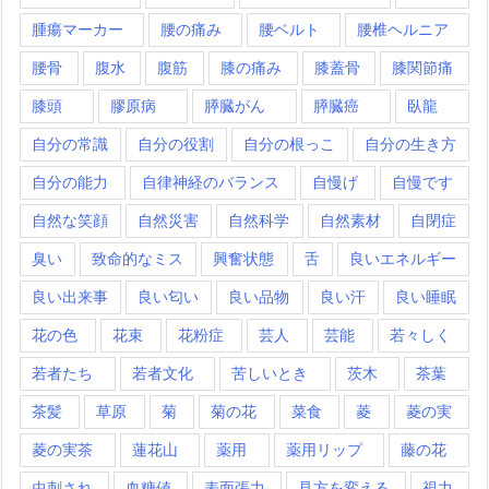
腫瘍マーカー
腰の痛み
腰ベルト
腰椎ヘルニア
腰骨
腹水
腹筋
膝の痛み
膝蓋骨
膝関節痛
膝頭
膠原病
膵臓がん
膵臓癌
臥龍
自分の常識
自分の役割
自分の根っこ
自分の生き方
自分の能力
自律神経のバランス
自慢げ
自慢です
自然な笑顔
自然災害
自然科学
自然素材
自閉症
臭い
致命的なミス
興奮状態
舌
良いエネルギー
良い出来事
良い匂い
良い品物
良い汗
良い睡眠
花の色
花束
花粉症
芸人
芸能
若々しく
若者たち
若者文化
苦しいとき
茨木
茶葉
茶髪
草原
菊
菊の花
菜食
菱
菱の実
菱の実茶
蓮花山
薬用
薬用リップ
藤の花
虫刺され
血糖値
表面張力
見方を変える
視力