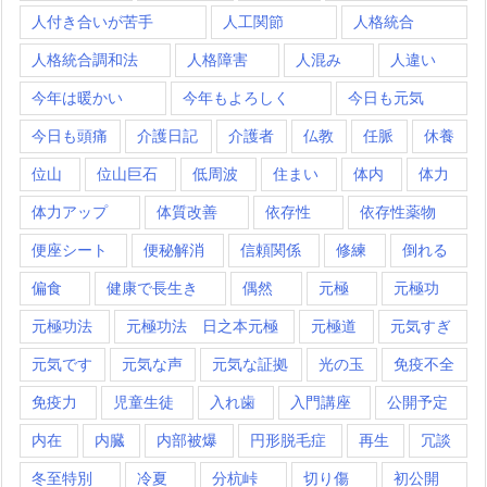
人付き合いが苦手
人工関節
人格統合
人格統合調和法
人格障害
人混み
人違い
今年は暖かい
今年もよろしく
今日も元気
今日も頭痛
介護日記
介護者
仏教
任脈
休養
位山
位山巨石
低周波
住まい
体内
体力
体力アップ
体質改善
依存性
依存性薬物
便座シート
便秘解消
信頼関係
修練
倒れる
偏食
健康で長生き
偶然
元極
元極功
元極功法
元極功法 日之本元極
元極道
元気すぎ
元気です
元気な声
元気な証拠
光の玉
免疫不全
免疫力
児童生徒
入れ歯
入門講座
公開予定
内在
内臓
内部被爆
円形脱毛症
再生
冗談
冬至特別
冷夏
分杭峠
切り傷
初公開