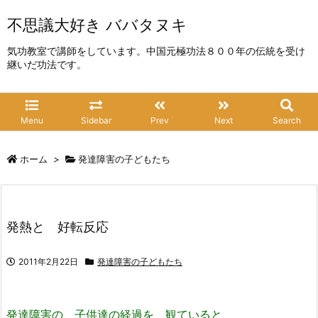
不思議大好き ババタヌキ
気功教室で講師をしています。中国元極功法８００年の伝統を受け
継いだ功法です。
Menu
Sidebar
Prev
Next
Search
ホーム
>
発達障害の子どもたち
発熱と 好転反応
2011年2月22日
発達障害の子どもたち
発達障害の 子供達の経過を 観ていると