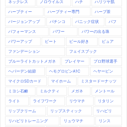
ネックレス
ノロウイルス
ハチ
ハリツヤ肌
ハーブティー
ハーブティー専門
ハーブ茶
バージョンアップ
パチンコ
パニック症状
パフ
パフォーマンス
パワー
パワーの出る珠
パワーアップ
ビート
ビール好き
ピュア
ファンデーション
フェイスブック
ブルーライトカットメガネ
プレイヤー
プロ野球選手
ヘパーデン結節
ヘモグロビンA1C
ヘヤーピン
マイクロSDカード
マイホーム
ミスタードーナッツ
ミヨシ石鹸
ミルクティ
メガネ
メントール
ライト
ライフワーク
リウマチ
リタリン
リップクリーム
リップスティック
リハビリ
リハビリトレーニング
リュウマチ
リンス