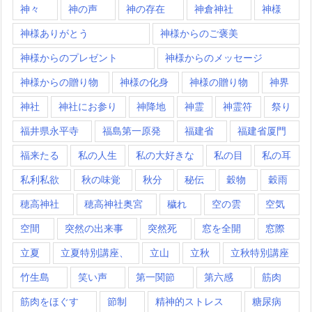
神々
神の声
神の存在
神倉神社
神様
神様ありがとう
神様からのご褒美
神様からのプレゼント
神様からのメッセージ
神様からの贈り物
神様の化身
神様の贈り物
神界
神社
神社にお参り
神降地
神霊
神霊符
祭り
福井県永平寺
福島第一原発
福建省
福建省厦門
福来たる
私の人生
私の大好きな
私の目
私の耳
私利私欲
秋の味覚
秋分
秘伝
穀物
穀雨
穂高神社
穂高神社奥宮
穢れ
空の雲
空気
空間
突然の出来事
突然死
窓を全開
窓際
立夏
立夏特別講座、
立山
立秋
立秋特別講座
竹生島
笑い声
第一関節
第六感
筋肉
筋肉をほぐす
節制
精神的ストレス
糖尿病