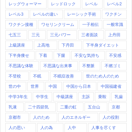
レッグウォーマー
レッドロック
レベル
レベル2
レベル3
レベルの違い
レーシック手術
ワクチン
ワクチン接種
ワセリンクリーム
一子相伝
一般常識
七五三
三元
三元パワー
三者面談
上丹田
上級講座
上高地
下丹田
下半身ダイエット
下半身痩せ
下着
下腿
不安な気持ち
不安感
不思議な体験
不思議な出来事
不整脈
不燃ゴミ
不登校
不眠
不眠症改善
世のため人のため
世の中
世界
中国
中国から日本
中国福建省
中学3年生
中学生
中級講座
主訴
乗鞍
乳歯
乳液
二十四節気
二重の虹
五台山
京都
京都市
人のため
人のエネルギー
人の役割
人の思い
人の為
人中
人事を尽くす