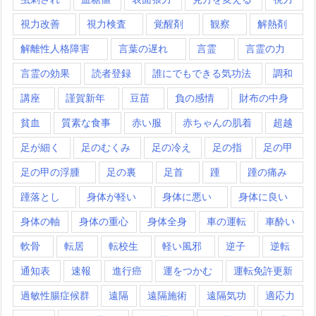
視力改善
視力検査
覚醒剤
観察
解熱剤
解離性人格障害
言葉の遅れ
言霊
言霊の力
言霊の効果
読者登録
誰にでもできる気功法
調和
講座
謹賀新年
豆苗
負の感情
財布の中身
貧血
質素な食事
赤い服
赤ちゃんの肌着
超越
足が細く
足のむくみ
足の冷え
足の指
足の甲
足の甲の浮腫
足の裏
足首
踵
踵の痛み
踵落とし
身体が軽い
身体に悪い
身体に良い
身体の軸
身体の重心
身体全身
車の運転
車酔い
軟骨
転居
転校生
軽い風邪
逆子
逆転
通知表
速報
進行癌
運をつかむ
運転免許更新
過敏性腸症候群
遠隔
遠隔施術
遠隔気功
適応力