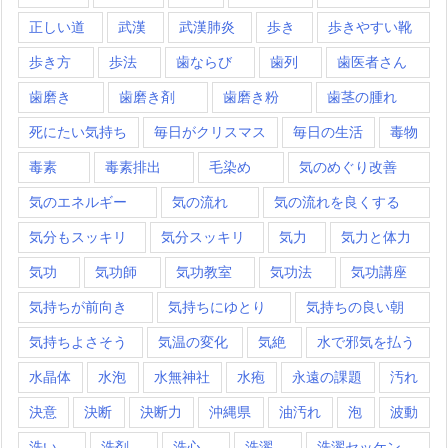
正しい道
武漢
武漢肺炎
歩き
歩きやすい靴
歩き方
歩法
歯ならび
歯列
歯医者さん
歯磨き
歯磨き剤
歯磨き粉
歯茎の腫れ
死にたい気持ち
毎日がクリスマス
毎日の生活
毒物
毒素
毒素排出
毛染め
気のめぐり改善
気のエネルギー
気の流れ
気の流れを良くする
気分もスッキリ
気分スッキリ
気力
気力と体力
気功
気功師
気功教室
気功法
気功講座
気持ちが前向き
気持ちにゆとり
気持ちの良い朝
気持ちよさそう
気温の変化
気絶
水で邪気を払う
水晶体
水泡
水無神社
水疱
永遠の課題
汚れ
決意
決断
決断力
沖縄県
油汚れ
泡
波動
洗い
洗剤
洗心
洗濯
洗濯セッケン