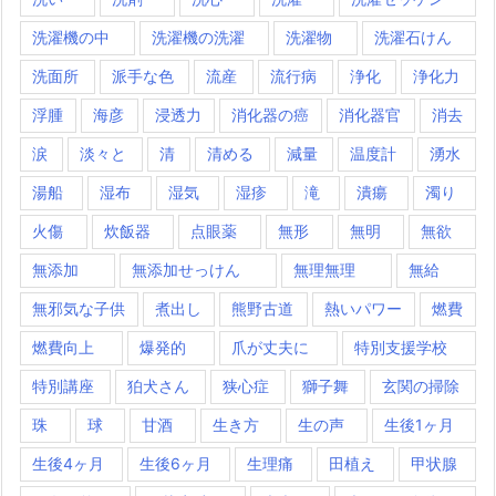
洗濯機の中
洗濯機の洗濯
洗濯物
洗濯石けん
洗面所
派手な色
流産
流行病
浄化
浄化力
浮腫
海彦
浸透力
消化器の癌
消化器官
消去
涙
淡々と
清
清める
減量
温度計
湧水
湯船
湿布
湿気
湿疹
滝
潰瘍
濁り
火傷
炊飯器
点眼薬
無形
無明
無欲
無添加
無添加せっけん
無理無理
無給
無邪気な子供
煮出し
熊野古道
熱いパワー
燃費
燃費向上
爆発的
爪が丈夫に
特別支援学校
特別講座
狛犬さん
狭心症
獅子舞
玄関の掃除
珠
球
甘酒
生き方
生の声
生後1ヶ月
生後4ヶ月
生後6ヶ月
生理痛
田植え
甲状腺