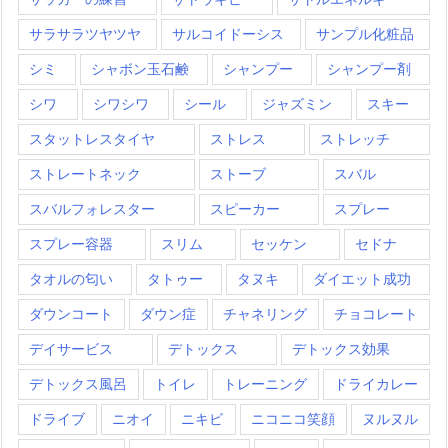
サラサラツヤツヤ
サルコイドーシス
サンプル化粧品
シミ
シャボン玉石鹸
シャンプー
シャンプー剤
シワ
シワシワ
シール
ジャズミン
スキー
スタットレスタイヤ
ストレス
ストレッチ
ストレートネック
ストーブ
スバル
スバルフォレスター
スピーカー
スプレー
スプレー容器
スリム
セッケン
セドナ
タオルの匂い
タトゥー
タヌキ
ダイエット成功
ダウンコート
ダウン症
チャネリング
チョコレート
デイサービス
デトックス
デトックス効果
デトックス風呂
トイレ
トレーニング
ドライカレー
ドライブ
ニオイ
ニキビ
ニコニコ笑顔
ヌルヌル