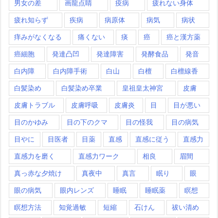
男女の差
画龍点睛
疫病
疲れない身体
疲れ知らず
疾病
病原体
病気
病状
痒みがなくなる
痛くない
痰
癌
癌と漢方薬
癌細胞
発達凸凹
発達障害
発酵食品
発音
白内障
白内障手術
白山
白檀
白檀線香
白髪染め
白髪染め卒業
皇祖皇太神宮
皮膚
皮膚トラブル
皮膚呼吸
皮膚炎
目
目が悪い
目のかゆみ
目の下のクマ
目の怪我
目の病気
目やに
目医者
目薬
直感
直感に従う
直感力
直感力を磨く
直感力ワーク
相良
眉間
真っ赤な夕焼け
真夜中
真言
眠り
眼
眼の病気
眼内レンズ
睡眠
睡眠薬
瞑想
瞑想方法
知覚過敏
短縮
石けん
祓い清め