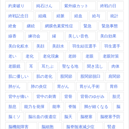
約束破り
純石けん
紫外線カット
終戦の日
終戦記念日
組織
経脈
経血
給与
統計
絶食
継続
網膜色素変性症
緊急
緊急事態
線香
練功会
縁
美しい音色
美白効果
美白化粧水
美顔
美顔水
羽生結弦選手
羽生選手
老い
老化
老化現象
老師
老眼
老眼対策
老眼鏡
耳
耳たぶ
聖なる地
聞き流し
肉体
肌に優しい
肌の老化
股関節
股関節脱臼
肩関節
肺がん
肺の炎症
胃がん
胃がん手術
胃癌
背中が痛い
背中の刺青
背骨
背骨のゆがみ
胎児
胎息
能力を発揮
能率
脊髄
脚が細くなる
脳
脳ミソ
脳出血の後遺症
脳天
脳梗塞
脳梗塞予防
脳機能障害
脳細胞
脳脊髄液減少症
腎虚