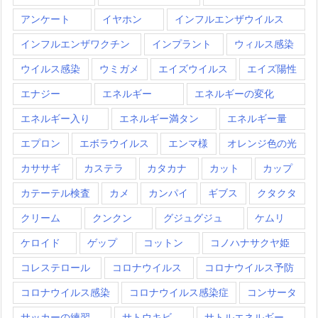
アンケート
イヤホン
インフルエンザウイルス
インフルエンザワクチン
インプラント
ウィルス感染
ウイルス感染
ウミガメ
エイズウイルス
エイズ陽性
エナジー
エネルギー
エネルギーの変化
エネルギー入り
エネルギー満タン
エネルギー量
エプロン
エボラウイルス
エンマ様
オレンジ色の光
カササギ
カステラ
カタカナ
カット
カップ
カテーテル検査
カメ
カンパイ
ギブス
クタクタ
クリーム
クンクン
グジュグジュ
ケムリ
ケロイド
ゲップ
コットン
コノハナサクヤ姫
コレステロール
コロナウイルス
コロナウイルス予防
コロナウイルス感染
コロナウイルス感染症
コンサータ
サッカーの練習
サトウキビ
サトルエネルギー