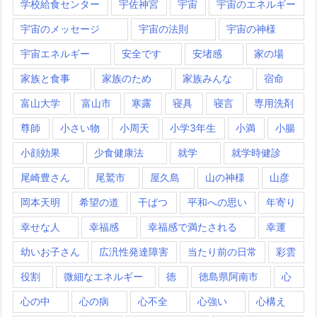
学校給食センター
宇佐神宮
宇宙
宇宙のエネルギー
宇宙のメッセージ
宇宙の法則
宇宙の神様
宇宙エネルギー
安全です
安堵感
家の場
家族と食事
家族のため
家族みんな
宿命
富山大学
富山市
寒露
寝具
寝言
専用洗剤
尊師
小さい物
小周天
小学3年生
小満
小腸
小顔効果
少食健康法
就学
就学時健診
尾崎豊さん
尾鷲市
屋久島
山の神様
山彦
岡本天明
希望の道
干ばつ
平和への思い
年寄り
幸せな人
幸福感
幸福感で満たされる
幸運
幼いお子さん
広汎性発達障害
当たり前の日常
彩雲
役割
微細なエネルギー
徳
徳島県阿南市
心
心の中
心の病
心不全
心強い
心構え