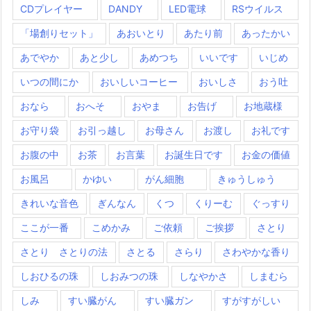
CDプレイヤー
DANDY
LED電球
RSウイルス
「場創りセット」
あおいとり
あたり前
あったかい
あでやか
あと少し
あめつち
いいです
いじめ
いつの間にか
おいしいコーヒー
おいしさ
おう吐
おなら
おへそ
おやま
お告げ
お地蔵様
お守り袋
お引っ越し
お母さん
お渡し
お礼です
お腹の中
お茶
お言葉
お誕生日です
お金の価値
お風呂
かゆい
がん細胞
きゅうしゅう
きれいな音色
ぎんなん
くつ
くりーむ
ぐっすり
ここが一番
こめかみ
ご依頼
ご挨拶
さとり
さとり さとりの法
さとる
さらり
さわやかな香り
しおひるの珠
しおみつの珠
しなやかさ
しまむら
しみ
すい臓がん
すい臓ガン
すがすがしい