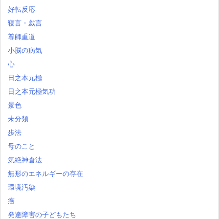
好転反応
寝言・戯言
尊師重道
小脳の病気
心
日之本元極
日之本元極気功
景色
未分類
歩法
母のこと
気絶神倉法
無形のエネルギーの存在
環境汚染
癌
発達障害の子どもたち