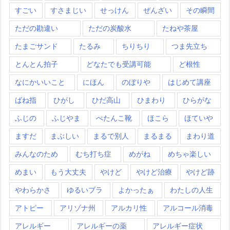
すごい
すさまじい
せっけん
ぜんざい
その瞬間
ただの勘違い
ただの炭酸水
たねや茶屋
たまごサンド
たるみ
ちりちり
つま先立ち
とんとん拍子
どなたでも受講可能
ど根性
なにかいいこと
にほん
のぼりや
はじめて講座
ばね指
ひがし
ひだ高山
ひまわり
ひらがな
ふじの
ふじやま
ぺたんこ靴
ほこら
ほていや
ますだ
まぶしい
まるで別人
まるまる
まわり道
みんなのため
むち打ち症
めがね
めちゃ楽しい
めまい
もう大丈夫
やけど
やけど治療
やけど跡
やわらかさ
ゆるいブラ
よかったぁ
わたしの人生
アトピー
アリゾナ州
アルカリ性
アルコール消毒
アレルギー
アレルギーの薬
アレルギー症状