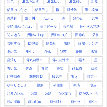
邪気
邪気を出す
邪気払い
邪気祓い
邪魔
部屋の片付け
部屋干し
酢
醸造酢
重い病気
野菜食
銚子川
鍛える
鐘
鐘の音
長寿
長時間のパソコン
長浜ビール
長浜城
長生きの秘訣
関東地方
関節の動き
関節の炎症
関節痛
防御
防御する
防御法
除菌剤
陰陽
陰陽バランス
陽の気
集中力
雑念
雑菌
難病
雪道
雲消し
電気自動車
電磁波対策
電話
霊
青い光
青森
青空
静功
静脈瘤
靱帯
靱帯損傷
靱帯断裂
鞍馬寺
響き
頑張り
頑張りましょ
頓服
頓服薬
頭痛
頭皮
頭皮の汚れ
頭部
頭髪
顎関節症
顔がスッキリ
顔の湿疹
顔の筋肉
顔の腫れ
顔やせ
顔立ち