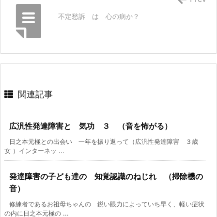
不定愁訴 は 心の病か？
関連記事
広汎性発達障害と 気功 ３ （音を怖がる）
日之本元極との出会い 一年を振り返って（広汎性発達障害 ３歳
女 ）インターネッ ...
発達障害の子ども達の 知覚認識のねじれ （掃除機の
音）
修練者であるお祖母ちゃんの 鋭い眼力によっていち早く、軽い症状
の内に日之本元極の ...