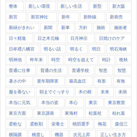
整体
新しい環境
新しい生活
新型
新大阪
新宮
新宮神社
新年
新幹線
新発売
新緑がきれい
新聞
新車
方針
施術
施術者
日々精進
日之本元極
日月神示
日焼けのケア
日牟禮八幡宮
明るい話
明るく
明日
明石海峡
明神池
昨年末
時空
時空を超えて
時計
晩秋
普通に仕事
普通の生活
普通学校
智恵
智慧
暑さの中
更年期障害
最高血圧
有形
有無
服を着ない
朝までぐっすり
木の精
未来
未病
本当に元気
本当の姿
本心
東京
東京教室
東京方面
東京講座
東海村
松葉杖
枯れ葉
柔軟な
柔軟剤
栄養士
桃田選手
梅花
森信三
横隔膜
橋渡し
機器
次元上昇
正しい生き方