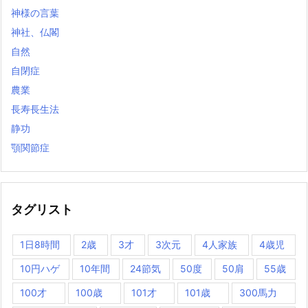
神様の言葉
神社、仏閣
自然
自閉症
農業
長寿長生法
静功
顎関節症
タグリスト
1日8時間
2歳
3才
3次元
4人家族
4歳児
10円ハゲ
10年間
24節気
50度
50肩
55歳
100才
100歳
101才
101歳
300馬力