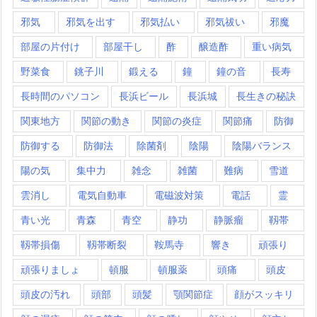
邪気
邪気を出す
邪気払い
邪気祓い
邪魔
部屋の片付け
部屋干し
酢
醸造酢
重い病気
野菜食
銚子川
鍛える
鐘
鐘の音
長寿
長時間のパソコン
長浜ビール
長浜城
長生きの秘訣
関東地方
関節の動き
関節の炎症
関節痛
防御
防御する
防御法
除菌剤
陰陽
陰陽バランス
陽の気
集中力
雑念
雑菌
難病
雪道
雲消し
電気自動車
電磁波対策
電話
霊
青い光
青森
青空
静功
静脈瘤
靱帯
靱帯損傷
靱帯断裂
鞍馬寺
響き
頑張り
頑張りましょ
頓服
頓服薬
頭痛
頭皮
頭皮の汚れ
頭部
頭髪
顎関節症
顔がスッキリ