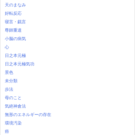
天のまなみ
好転反応
寝言・戯言
尊師重道
小脳の病気
心
日之本元極
日之本元極気功
景色
未分類
歩法
母のこと
気絶神倉法
無形のエネルギーの存在
環境汚染
癌