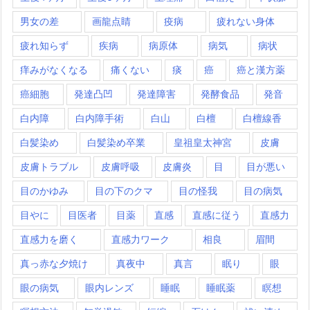
男女の差
画龍点睛
疫病
疲れない身体
疲れ知らず
疾病
病原体
病気
病状
痒みがなくなる
痛くない
痰
癌
癌と漢方薬
癌細胞
発達凸凹
発達障害
発酵食品
発音
白内障
白内障手術
白山
白檀
白檀線香
白髪染め
白髪染め卒業
皇祖皇太神宮
皮膚
皮膚トラブル
皮膚呼吸
皮膚炎
目
目が悪い
目のかゆみ
目の下のクマ
目の怪我
目の病気
目やに
目医者
目薬
直感
直感に従う
直感力
直感力を磨く
直感力ワーク
相良
眉間
真っ赤な夕焼け
真夜中
真言
眠り
眼
眼の病気
眼内レンズ
睡眠
睡眠薬
瞑想