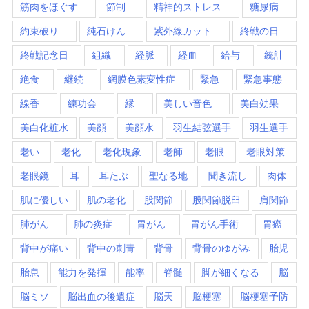
筋肉をほぐす
節制
精神的ストレス
糖尿病
約束破り
純石けん
紫外線カット
終戦の日
終戦記念日
組織
経脈
経血
給与
統計
絶食
継続
網膜色素変性症
緊急
緊急事態
線香
練功会
縁
美しい音色
美白効果
美白化粧水
美顔
美顔水
羽生結弦選手
羽生選手
老い
老化
老化現象
老師
老眼
老眼対策
老眼鏡
耳
耳たぶ
聖なる地
聞き流し
肉体
肌に優しい
肌の老化
股関節
股関節脱臼
肩関節
肺がん
肺の炎症
胃がん
胃がん手術
胃癌
背中が痛い
背中の刺青
背骨
背骨のゆがみ
胎児
胎息
能力を発揮
能率
脊髄
脚が細くなる
脳
脳ミソ
脳出血の後遺症
脳天
脳梗塞
脳梗塞予防