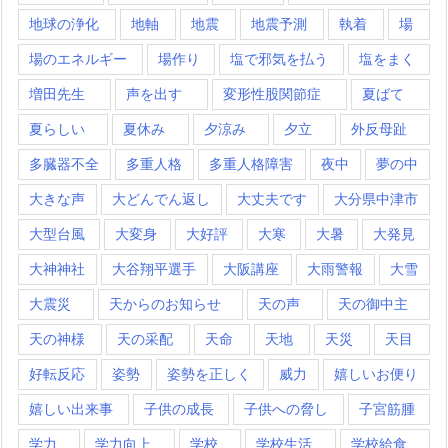
地球の浄化
地軸
地震
地震予測
執着
場
場のエネルギー
場作り
塩で邪気を払う
塩をまく
増田先生
声を出す
変形性股関節症
夏ばて
夏らしい
夏休み
夕涼み
夕立
外反母趾
多臓器不全
多重人格
多重人格障害
夜中
夢の中
大きな声
大どんでん返し
大丈夫です
大分県中津市
大型台風
大変身
大好評
大寒
大暑
大発見
大神神社
大谷翔平選手
大阪講座
大雨警報
大雪
大震災
天からのお知らせ
天の声
天の御中主
天の神様
天の采配
天命
天地
天災
天目
好転反応
姿勢
姿勢を正しく
威力
嬉しいお便り
嬉しい出来事
子供の成長
子供への脅し
子宮筋腫
学力
学力向上
学校
学校生活
学校給食