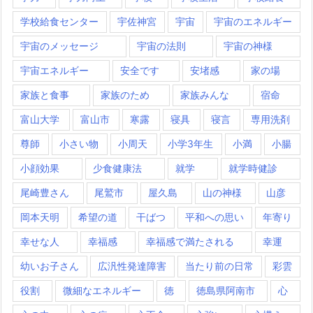
学校給食センター
宇佐神宮
宇宙
宇宙のエネルギー
宇宙のメッセージ
宇宙の法則
宇宙の神様
宇宙エネルギー
安全です
安堵感
家の場
家族と食事
家族のため
家族みんな
宿命
富山大学
富山市
寒露
寝具
寝言
専用洗剤
尊師
小さい物
小周天
小学3年生
小満
小腸
小顔効果
少食健康法
就学
就学時健診
尾崎豊さん
尾鷲市
屋久島
山の神様
山彦
岡本天明
希望の道
干ばつ
平和への思い
年寄り
幸せな人
幸福感
幸福感で満たされる
幸運
幼いお子さん
広汎性発達障害
当たり前の日常
彩雲
役割
微細なエネルギー
徳
徳島県阿南市
心