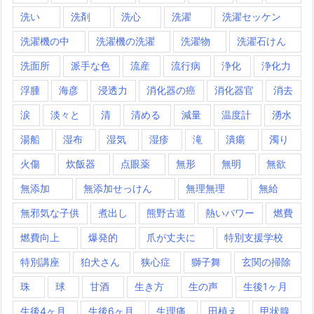
洗い
洗剤
洗心
洗濯
洗濯セッケン
洗濯機の中
洗濯機の洗濯
洗濯物
洗濯石けん
洗面所
派手な色
流産
流行病
浄化
浄化力
浮腫
海彦
浸透力
消化器の癌
消化器官
消去
涙
淡々と
清
清める
減量
温度計
湧水
湯船
湿布
湿気
湿疹
滝
潰瘍
濁り
火傷
炊飯器
点眼薬
無形
無明
無欲
無添加
無添加せっけん
無理無理
無給
無邪気な子供
煮出し
熊野古道
熱いパワー
燃費
燃費向上
爆発的
爪が丈夫に
特別支援学校
特別講座
狛犬さん
狭心症
獅子舞
玄関の掃除
珠
球
甘酒
生き方
生の声
生後1ヶ月
生後4ヶ月
生後6ヶ月
生理痛
田植え
甲状腺