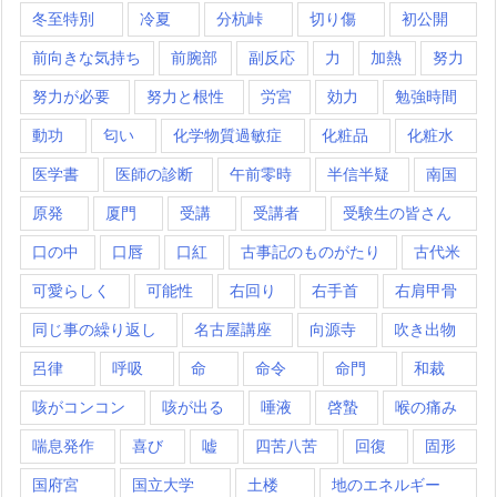
冬至特別
冷夏
分杭峠
切り傷
初公開
前向きな気持ち
前腕部
副反応
力
加熱
努力
努力が必要
努力と根性
労宮
効力
勉強時間
動功
匂い
化学物質過敏症
化粧品
化粧水
医学書
医師の診断
午前零時
半信半疑
南国
原発
厦門
受講
受講者
受験生の皆さん
口の中
口唇
口紅
古事記のものがたり
古代米
可愛らしく
可能性
右回り
右手首
右肩甲骨
同じ事の繰り返し
名古屋講座
向源寺
吹き出物
呂律
呼吸
命
命令
命門
和裁
咳がコンコン
咳が出る
唾液
啓蟄
喉の痛み
喘息発作
喜び
嘘
四苦八苦
回復
固形
国府宮
国立大学
土楼
地のエネルギー