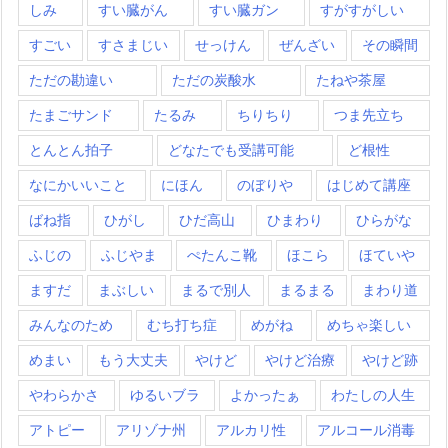
しみ
すい臓がん
すい臓ガン
すがすがしい
すごい
すさまじい
せっけん
ぜんざい
その瞬間
ただの勘違い
ただの炭酸水
たねや茶屋
たまごサンド
たるみ
ちりちり
つま先立ち
とんとん拍子
どなたでも受講可能
ど根性
なにかいいこと
にほん
のぼりや
はじめて講座
ばね指
ひがし
ひだ高山
ひまわり
ひらがな
ふじの
ふじやま
ぺたんこ靴
ほこら
ほていや
ますだ
まぶしい
まるで別人
まるまる
まわり道
みんなのため
むち打ち症
めがね
めちゃ楽しい
めまい
もう大丈夫
やけど
やけど治療
やけど跡
やわらかさ
ゆるいブラ
よかったぁ
わたしの人生
アトピー
アリゾナ州
アルカリ性
アルコール消毒