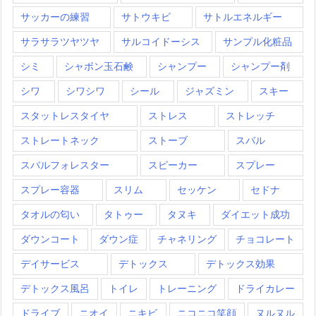
サッカーの練習
サトウキビ
サトルエネルギー
サラサラツヤツヤ
サルコイドーシス
サンプル化粧品
シミ
シャボン玉石鹸
シャンプー
シャンプー剤
シワ
シワシワ
シール
ジャズミン
スキー
スタットレスタイヤ
ストレス
ストレッチ
ストレートネック
ストーブ
スバル
スバルフォレスター
スピーカー
スプレー
スプレー容器
スリム
セッケン
セドナ
タオルの匂い
タトゥー
タヌキ
ダイエット成功
ダウンコート
ダウン症
チャネリング
チョコレート
デイサービス
デトックス
デトックス効果
デトックス風呂
トイレ
トレーニング
ドライカレー
ドライブ
ニオイ
ニキビ
ニコニコ笑顔
ヌルヌル