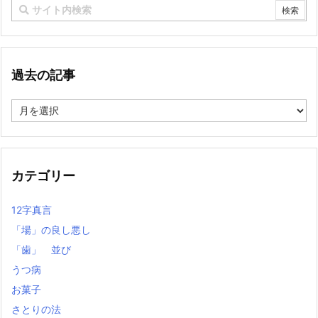
過去の記事
過
去
の
記
事
カテゴリー
12字真言
「場」の良し悪し
「歯」 並び
うつ病
お菓子
さとりの法