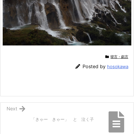
寝言・戯言
Posted by
hosokawa
Next
「きゃー きゃー」 と 泣く子