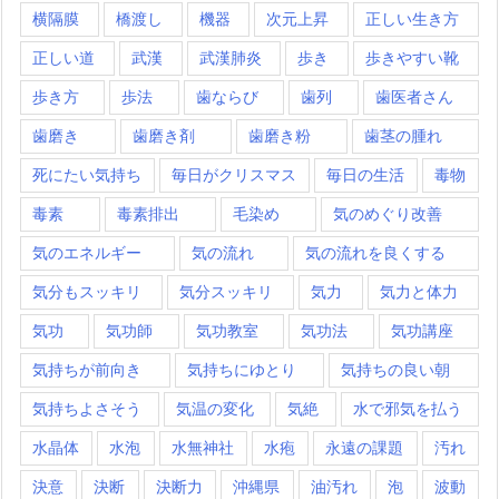
横隔膜
橋渡し
機器
次元上昇
正しい生き方
正しい道
武漢
武漢肺炎
歩き
歩きやすい靴
歩き方
歩法
歯ならび
歯列
歯医者さん
歯磨き
歯磨き剤
歯磨き粉
歯茎の腫れ
死にたい気持ち
毎日がクリスマス
毎日の生活
毒物
毒素
毒素排出
毛染め
気のめぐり改善
気のエネルギー
気の流れ
気の流れを良くする
気分もスッキリ
気分スッキリ
気力
気力と体力
気功
気功師
気功教室
気功法
気功講座
気持ちが前向き
気持ちにゆとり
気持ちの良い朝
気持ちよさそう
気温の変化
気絶
水で邪気を払う
水晶体
水泡
水無神社
水疱
永遠の課題
汚れ
決意
決断
決断力
沖縄県
油汚れ
泡
波動