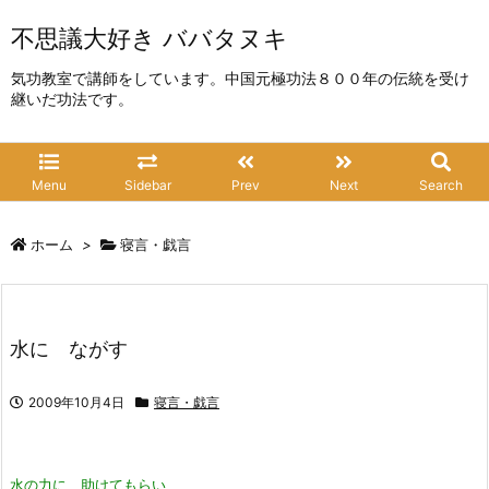
不思議大好き ババタヌキ
気功教室で講師をしています。中国元極功法８００年の伝統を受け
継いだ功法です。
Menu
Sidebar
Prev
Next
Search
ホーム
>
寝言・戯言
水に ながす
2009年10月4日
寝言・戯言
水の力に 助けてもらい