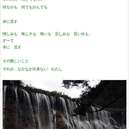
何もかも 何でもかんでも
水に流す
憎しみも 悔しさも 悔いも 悲しみも 思い出も
すべて
水に 流す
その難しいこと
それが、なかなか出来ない わたし