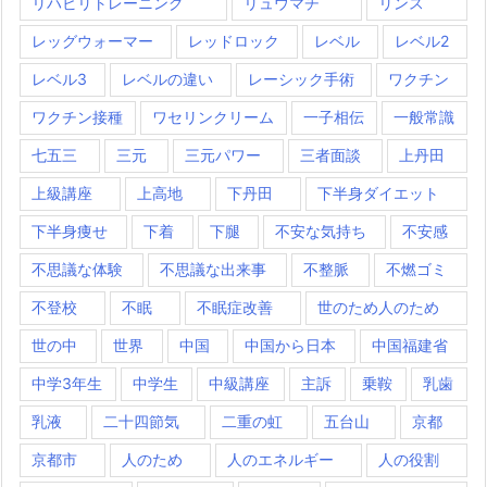
リハビリトレーニング
リュウマチ
リンス
レッグウォーマー
レッドロック
レベル
レベル2
レベル3
レベルの違い
レーシック手術
ワクチン
ワクチン接種
ワセリンクリーム
一子相伝
一般常識
七五三
三元
三元パワー
三者面談
上丹田
上級講座
上高地
下丹田
下半身ダイエット
下半身痩せ
下着
下腿
不安な気持ち
不安感
不思議な体験
不思議な出来事
不整脈
不燃ゴミ
不登校
不眠
不眠症改善
世のため人のため
世の中
世界
中国
中国から日本
中国福建省
中学3年生
中学生
中級講座
主訴
乗鞍
乳歯
乳液
二十四節気
二重の虹
五台山
京都
京都市
人のため
人のエネルギー
人の役割