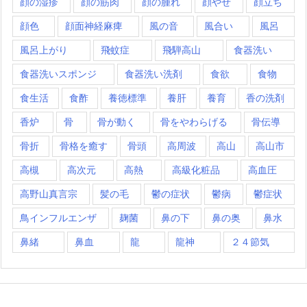
顔の湿疹
顔の筋肉
顔の腫れ
顔やせ
顔立ち
顔色
顔面神経麻痺
風の音
風合い
風呂
風呂上がり
飛蚊症
飛騨高山
食器洗い
食器洗いスポンジ
食器洗い洗剤
食欲
食物
食生活
食酢
養徳標準
養肝
養育
香の洗剤
香炉
骨
骨が動く
骨をやわらげる
骨伝導
骨折
骨格を癒す
骨頭
高周波
高山
高山市
高槻
高次元
高熱
高級化粧品
高血圧
高野山真言宗
髪の毛
鬱の症状
鬱病
鬱症状
鳥インフルエンザ
麹菌
鼻の下
鼻の奥
鼻水
鼻緒
鼻血
龍
龍神
２４節気