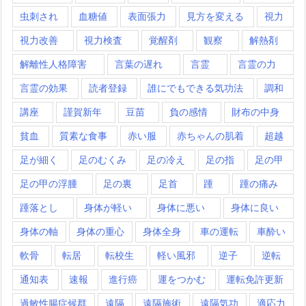
虫刺され
血糖値
表面張力
見方を変える
視力
視力改善
視力検査
覚醒剤
観察
解熱剤
解離性人格障害
言葉の遅れ
言霊
言霊の力
言霊の効果
読者登録
誰にでもできる気功法
調和
講座
謹賀新年
豆苗
負の感情
財布の中身
貧血
質素な食事
赤い服
赤ちゃんの肌着
超越
足が細く
足のむくみ
足の冷え
足の指
足の甲
足の甲の浮腫
足の裏
足首
踵
踵の痛み
踵落とし
身体が軽い
身体に悪い
身体に良い
身体の軸
身体の重心
身体全身
車の運転
車酔い
軟骨
転居
転校生
軽い風邪
逆子
逆転
通知表
速報
進行癌
運をつかむ
運転免許更新
過敏性腸症候群
遠隔
遠隔施術
遠隔気功
適応力