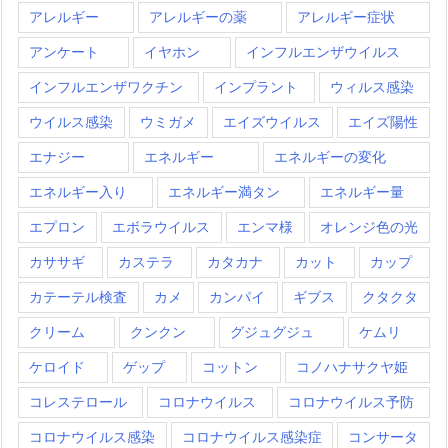
アレルギー
アレルギーの薬
アレルギー症状
アンケート
イヤホン
インフルエンザウイルス
インフルエンザワクチン
インプラント
ウィルス感染
ウイルス感染
ウミガメ
エイズウイルス
エイズ陽性
エナジー
エネルギー
エネルギーの変化
エネルギー入り
エネルギー満タン
エネルギー量
エプロン
エボラウイルス
エンマ様
オレンジ色の光
カササギ
カステラ
カタカナ
カット
カップ
カテーテル検査
カメ
カンパイ
ギブス
クタクタ
クリーム
クンクン
グジュグジュ
ケムリ
ケロイド
ゲップ
コットン
コノハナサクヤ姫
コレステロール
コロナウイルス
コロナウイルス予防
コロナウイルス感染
コロナウイルス感染症
コンサータ