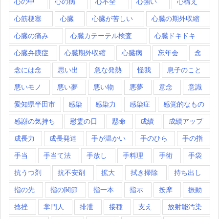
心の中
心の病
心不全
心強い
心構え
心筋梗塞
心臓
心臓が苦しい
心臓の期外収縮
心臓の痛み
心臓カテーテル検査
心臓ドキドキ
心臓弁膜症
心臓期外収縮
心臓病
忘年会
念
念には念
思い出
急な発熱
怪我
息子のこと
悪いモノ
悪い夢
悪い物
悪夢
意念
意識
愛知県半田市
感染
感染力
感染症
感覚的なもの
感謝の気持ち
慰霊の日
懸命
成績
成績アップ
成長力
成長発達
手が温かい
手のひら
手の指
手当
手当て法
手放し
手料理
手術
手袋
抗うつ剤
抗不安剤
拡大
拭き掃除
持ち出し
指の先
指の関節
指一本
指示
按摩
振動
捻挫
掌門人
排泄
接種
支え
放射能汚染