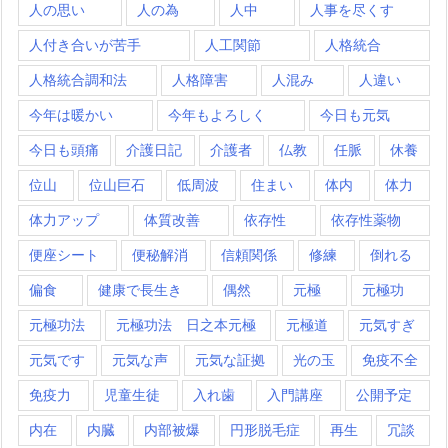
人の思い
人の為
人中
人事を尽くす
人付き合いが苦手
人工関節
人格統合
人格統合調和法
人格障害
人混み
人違い
今年は暖かい
今年もよろしく
今日も元気
今日も頭痛
介護日記
介護者
仏教
任脈
休養
位山
位山巨石
低周波
住まい
体内
体力
体力アップ
体質改善
依存性
依存性薬物
便座シート
便秘解消
信頼関係
修練
倒れる
偏食
健康で長生き
偶然
元極
元極功
元極功法
元極功法 日之本元極
元極道
元気すぎ
元気です
元気な声
元気な証拠
光の玉
免疫不全
免疫力
児童生徒
入れ歯
入門講座
公開予定
内在
内臓
内部被爆
円形脱毛症
再生
冗談