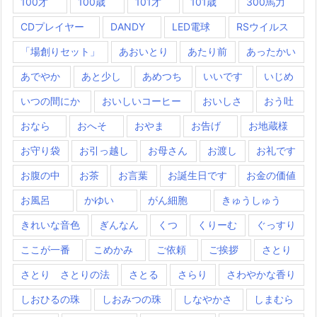
100才
100歳
101才
101歳
300馬力
CDプレイヤー
DANDY
LED電球
RSウイルス
「場創りセット」
あおいとり
あたり前
あったかい
あでやか
あと少し
あめつち
いいです
いじめ
いつの間にか
おいしいコーヒー
おいしさ
おう吐
おなら
おへそ
おやま
お告げ
お地蔵様
お守り袋
お引っ越し
お母さん
お渡し
お礼です
お腹の中
お茶
お言葉
お誕生日です
お金の価値
お風呂
かゆい
がん細胞
きゅうしゅう
きれいな音色
ぎんなん
くつ
くりーむ
ぐっすり
ここが一番
こめかみ
ご依頼
ご挨拶
さとり
さとり さとりの法
さとる
さらり
さわやかな香り
しおひるの珠
しおみつの珠
しなやかさ
しまむら