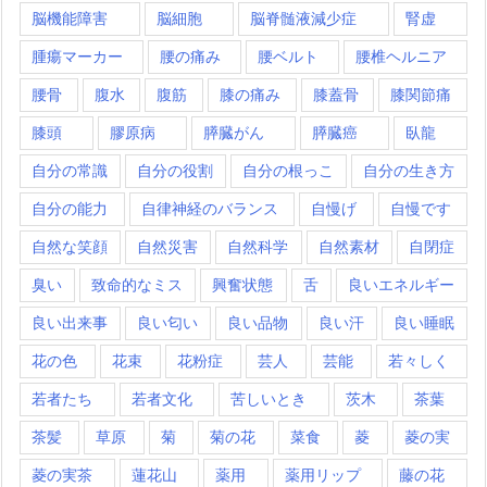
脳機能障害
脳細胞
脳脊髄液減少症
腎虚
腫瘍マーカー
腰の痛み
腰ベルト
腰椎ヘルニア
腰骨
腹水
腹筋
膝の痛み
膝蓋骨
膝関節痛
膝頭
膠原病
膵臓がん
膵臓癌
臥龍
自分の常識
自分の役割
自分の根っこ
自分の生き方
自分の能力
自律神経のバランス
自慢げ
自慢です
自然な笑顔
自然災害
自然科学
自然素材
自閉症
臭い
致命的なミス
興奮状態
舌
良いエネルギー
良い出来事
良い匂い
良い品物
良い汗
良い睡眠
花の色
花束
花粉症
芸人
芸能
若々しく
若者たち
若者文化
苦しいとき
茨木
茶葉
茶髪
草原
菊
菊の花
菜食
菱
菱の実
菱の実茶
蓮花山
薬用
薬用リップ
藤の花