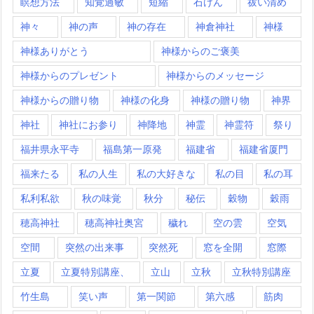
瞑想方法
知覚過敏
短縮
石けん
祓い清め
神々
神の声
神の存在
神倉神社
神様
神様ありがとう
神様からのご褒美
神様からのプレゼント
神様からのメッセージ
神様からの贈り物
神様の化身
神様の贈り物
神界
神社
神社にお参り
神降地
神霊
神霊符
祭り
福井県永平寺
福島第一原発
福建省
福建省厦門
福来たる
私の人生
私の大好きな
私の目
私の耳
私利私欲
秋の味覚
秋分
秘伝
穀物
穀雨
穂高神社
穂高神社奥宮
穢れ
空の雲
空気
空間
突然の出来事
突然死
窓を全開
窓際
立夏
立夏特別講座、
立山
立秋
立秋特別講座
竹生島
笑い声
第一関節
第六感
筋肉