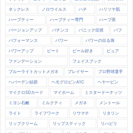
ネックレス
ノロウイルス
ハチ
ハリツヤ肌
ハーブティー
ハーブティー専門
ハーブ茶
バージョンアップ
パチンコ
パニック症状
パフ
パフォーマンス
パワー
パワーの出る珠
パワーアップ
ビート
ビール好き
ピュア
ファンデーション
フェイスブック
ブルーライトカットメガネ
プレイヤー
プロ野球選手
ヘパーデン結節
ヘモグロビンA1C
ヘヤーピン
マイクロSDカード
マイホーム
ミスタードーナッツ
ミヨシ石鹸
ミルクティ
メガネ
メントール
ライト
ライフワーク
リウマチ
リタリン
リップクリーム
リップスティック
リハビリ