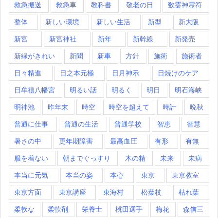
救急搬送
救急車
教科書
敬老の日
数霊神霊符
整体
新しい環境
新しい生活
新型
新大阪
新宮
新宮神社
新年
新幹線
新発売
新緑がきれい
新聞
新車
方針
施術
施術者
日々精進
日之本元極
日月神示
日焼けのケア
日牟禮八幡宮
明るい話
明るく
明日
明石海峡
明神池
昨年末
時空
時空を超えて
時計
晩秋
普通に仕事
普通の生活
普通学校
智恵
智慧
暑さの中
更年期障害
最高血圧
有形
有無
服を着ない
朝までぐっすり
木の精
未来
未病
本当に元気
本当の姿
本心
東京
東京教室
東京方面
東京講座
東海村
松葉杖
枯れ葉
柔軟な
柔軟剤
栄養士
桃田選手
梅花
森信三