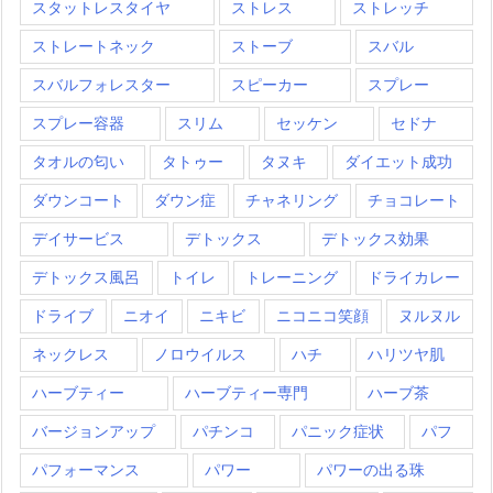
スタットレスタイヤ
ストレス
ストレッチ
ストレートネック
ストーブ
スバル
スバルフォレスター
スピーカー
スプレー
スプレー容器
スリム
セッケン
セドナ
タオルの匂い
タトゥー
タヌキ
ダイエット成功
ダウンコート
ダウン症
チャネリング
チョコレート
デイサービス
デトックス
デトックス効果
デトックス風呂
トイレ
トレーニング
ドライカレー
ドライブ
ニオイ
ニキビ
ニコニコ笑顔
ヌルヌル
ネックレス
ノロウイルス
ハチ
ハリツヤ肌
ハーブティー
ハーブティー専門
ハーブ茶
バージョンアップ
パチンコ
パニック症状
パフ
パフォーマンス
パワー
パワーの出る珠