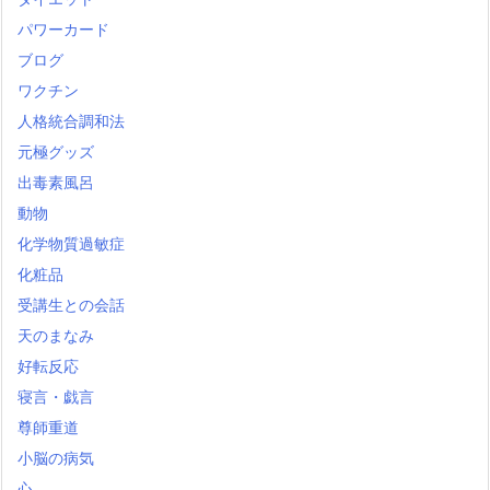
パワーカード
ブログ
ワクチン
人格統合調和法
元極グッズ
出毒素風呂
動物
化学物質過敏症
化粧品
受講生との会話
天のまなみ
好転反応
寝言・戯言
尊師重道
小脳の病気
心