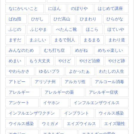
なにかいいこと
にほん
のぼりや
はじめて講座
ばね指
ひがし
ひだ高山
ひまわり
ひらがな
ふじの
ふじやま
ぺたんこ靴
ほこら
ほていや
ますだ
まぶしい
まるで別人
まるまる
まわり道
みんなのため
むち打ち症
めがね
めちゃ楽しい
めまい
もう大丈夫
やけど
やけど治療
やけど跡
やわらかさ
ゆるいブラ
よかったぁ
わたしの人生
アトピー
アリゾナ州
アルカリ性
アルコール消毒
アレルギー
アレルギーの薬
アレルギー症状
アンケート
イヤホン
インフルエンザウイルス
インフルエンザワクチン
インプラント
ウィルス感染
ウイルス感染
ウミガメ
エイズウイルス
エイズ陽性
エナジー
エネルギー
エネルギーの変化