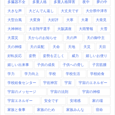
多臓器不全
多重人格
多重人格障害
夜中
夢の中
大きな声
大どんでん返し
大丈夫です
大分県中津市
大型台風
大変身
大好評
大寒
大暑
大発見
大神神社
大谷翔平選手
大阪講座
大雨警報
大雪
大震災
天からのお知らせ
天の声
天の御中主
天の神様
天の采配
天命
天地
天災
天目
好転反応
姿勢
姿勢を正しく
威力
嬉しいお便り
嬉しい出来事
子供の成長
子供への脅し
子宮筋腫
学力
学力向上
学校
学校生活
学校給食
学校給食センター
宇佐神宮
宇宙
宇宙のエネルギー
宇宙のメッセージ
宇宙の法則
宇宙の神様
宇宙エネルギー
安全です
安堵感
家の場
家族と食事
家族のため
家族みんな
宿命