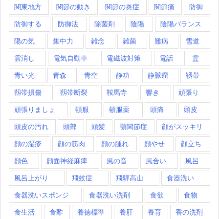
関東地方
関節の動き
関節の炎症
関節痛
防御
防御する
防御法
除菌剤
陰陽
陰陽バランス
陽の気
集中力
雑念
雑菌
難病
雪道
雲消し
電気自動車
電磁波対策
電話
霊
青い光
青森
青空
静功
静脈瘤
靱帯
靱帯損傷
靱帯断裂
鞍馬寺
響き
頑張り
頑張りましょ
頓服
頓服薬
頭痛
頭皮
頭皮の汚れ
頭部
頭髪
顎関節症
顔がスッキリ
顔の湿疹
顔の筋肉
顔の腫れ
顔やせ
顔立ち
顔色
顔面神経麻痺
風の音
風合い
風呂
風呂上がり
飛蚊症
飛騨高山
食器洗い
食器洗いスポンジ
食器洗い洗剤
食欲
食物
食生活
食酢
養徳標準
養肝
養育
香の洗剤