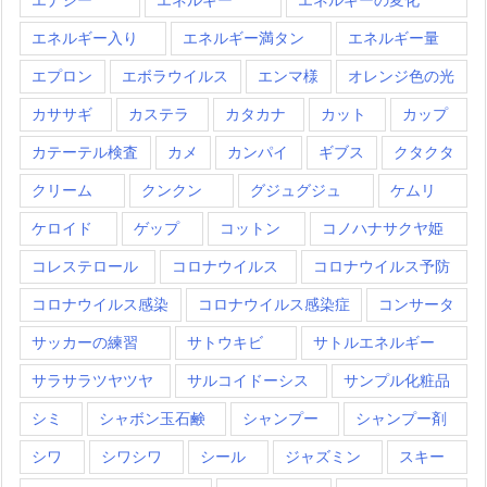
エネルギー入り
エネルギー満タン
エネルギー量
エプロン
エボラウイルス
エンマ様
オレンジ色の光
カササギ
カステラ
カタカナ
カット
カップ
カテーテル検査
カメ
カンパイ
ギブス
クタクタ
クリーム
クンクン
グジュグジュ
ケムリ
ケロイド
ゲップ
コットン
コノハナサクヤ姫
コレステロール
コロナウイルス
コロナウイルス予防
コロナウイルス感染
コロナウイルス感染症
コンサータ
サッカーの練習
サトウキビ
サトルエネルギー
サラサラツヤツヤ
サルコイドーシス
サンプル化粧品
シミ
シャボン玉石鹸
シャンプー
シャンプー剤
シワ
シワシワ
シール
ジャズミン
スキー