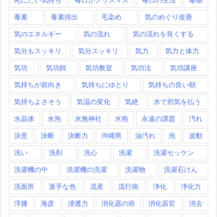
毒素
毒素排出
毛染め
気のめぐり改善
気のエネルギー
気の流れ
気の流れを良くする
気分もスッキリ
気分スッキリ
気力
気力と体力
気功
気功師
気功教室
気功法
気功講座
気持ちが前向き
気持ちにゆとり
気持ちの良い朝
気持ちよさそう
気温の変化
気絶
水で邪気を払う
水晶体
水泡
水無神社
水疱
永遠の課題
汚れ
決意
決断
決断力
沖縄県
油汚れ
泡
波動
洗い
洗剤
洗心
洗濯
洗濯セッケン
洗濯機の中
洗濯機の洗濯
洗濯物
洗濯石けん
洗面所
派手な色
流産
流行病
浄化
浄化力
浮腫
海彦
浸透力
消化器の癌
消化器官
消去