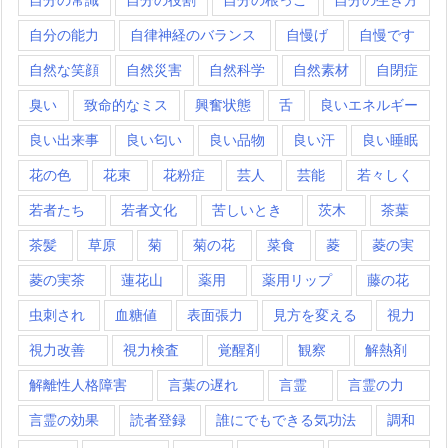
自分の能力
自律神経のバランス
自慢げ
自慢です
自然な笑顔
自然災害
自然科学
自然素材
自閉症
臭い
致命的なミス
興奮状態
舌
良いエネルギー
良い出来事
良い匂い
良い品物
良い汗
良い睡眠
花の色
花束
花粉症
芸人
芸能
若々しく
若者たち
若者文化
苦しいとき
茨木
茶葉
茶髪
草原
菊
菊の花
菜食
菱
菱の実
菱の実茶
蓮花山
薬用
薬用リップ
藤の花
虫刺され
血糖値
表面張力
見方を変える
視力
視力改善
視力検査
覚醒剤
観察
解熱剤
解離性人格障害
言葉の遅れ
言霊
言霊の力
言霊の効果
読者登録
誰にでもできる気功法
調和