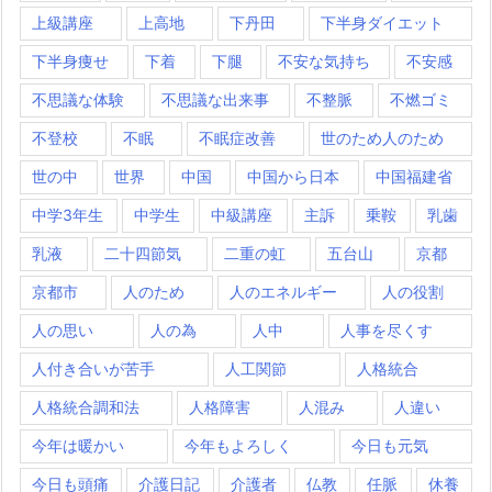
上級講座
上高地
下丹田
下半身ダイエット
下半身痩せ
下着
下腿
不安な気持ち
不安感
不思議な体験
不思議な出来事
不整脈
不燃ゴミ
不登校
不眠
不眠症改善
世のため人のため
世の中
世界
中国
中国から日本
中国福建省
中学3年生
中学生
中級講座
主訴
乗鞍
乳歯
乳液
二十四節気
二重の虹
五台山
京都
京都市
人のため
人のエネルギー
人の役割
人の思い
人の為
人中
人事を尽くす
人付き合いが苦手
人工関節
人格統合
人格統合調和法
人格障害
人混み
人違い
今年は暖かい
今年もよろしく
今日も元気
今日も頭痛
介護日記
介護者
仏教
任脈
休養