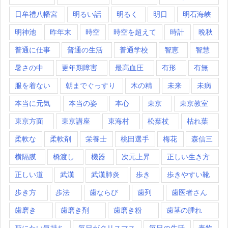
日牟禮八幡宮
明るい話
明るく
明日
明石海峡
明神池
昨年末
時空
時空を超えて
時計
晩秋
普通に仕事
普通の生活
普通学校
智恵
智慧
暑さの中
更年期障害
最高血圧
有形
有無
服を着ない
朝までぐっすり
木の精
未来
未病
本当に元気
本当の姿
本心
東京
東京教室
東京方面
東京講座
東海村
松葉杖
枯れ葉
柔軟な
柔軟剤
栄養士
桃田選手
梅花
森信三
横隔膜
橋渡し
機器
次元上昇
正しい生き方
正しい道
武漢
武漢肺炎
歩き
歩きやすい靴
歩き方
歩法
歯ならび
歯列
歯医者さん
歯磨き
歯磨き剤
歯磨き粉
歯茎の腫れ
死にたい気持ち
毎日がクリスマス
毎日の生活
毒物