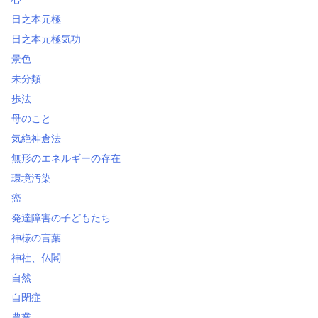
日之本元極
日之本元極気功
景色
未分類
歩法
母のこと
気絶神倉法
無形のエネルギーの存在
環境汚染
癌
発達障害の子どもたち
神様の言葉
神社、仏閣
自然
自閉症
農業