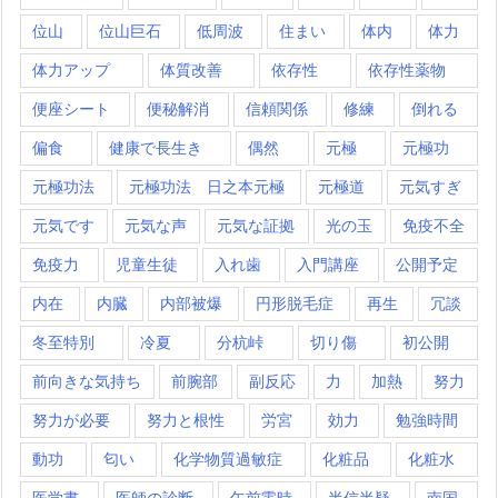
位山
位山巨石
低周波
住まい
体内
体力
体力アップ
体質改善
依存性
依存性薬物
便座シート
便秘解消
信頼関係
修練
倒れる
偏食
健康で長生き
偶然
元極
元極功
元極功法
元極功法 日之本元極
元極道
元気すぎ
元気です
元気な声
元気な証拠
光の玉
免疫不全
免疫力
児童生徒
入れ歯
入門講座
公開予定
内在
内臓
内部被爆
円形脱毛症
再生
冗談
冬至特別
冷夏
分杭峠
切り傷
初公開
前向きな気持ち
前腕部
副反応
力
加熱
努力
努力が必要
努力と根性
労宮
効力
勉強時間
動功
匂い
化学物質過敏症
化粧品
化粧水
医学書
医師の診断
午前零時
半信半疑
南国