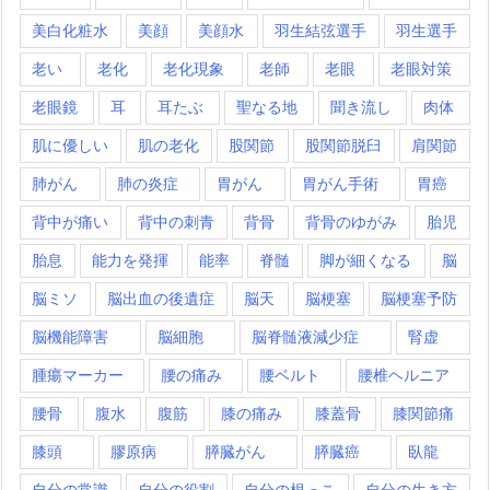
美白化粧水
美顔
美顔水
羽生結弦選手
羽生選手
老い
老化
老化現象
老師
老眼
老眼対策
老眼鏡
耳
耳たぶ
聖なる地
聞き流し
肉体
肌に優しい
肌の老化
股関節
股関節脱臼
肩関節
肺がん
肺の炎症
胃がん
胃がん手術
胃癌
背中が痛い
背中の刺青
背骨
背骨のゆがみ
胎児
胎息
能力を発揮
能率
脊髄
脚が細くなる
脳
脳ミソ
脳出血の後遺症
脳天
脳梗塞
脳梗塞予防
脳機能障害
脳細胞
脳脊髄液減少症
腎虚
腫瘍マーカー
腰の痛み
腰ベルト
腰椎ヘルニア
腰骨
腹水
腹筋
膝の痛み
膝蓋骨
膝関節痛
膝頭
膠原病
膵臓がん
膵臓癌
臥龍
自分の常識
自分の役割
自分の根っこ
自分の生き方