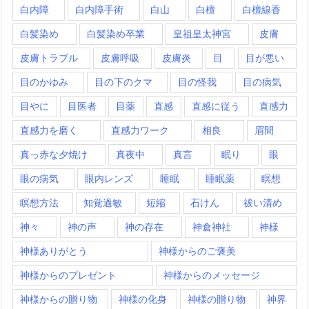
白内障
白内障手術
白山
白檀
白檀線香
白髪染め
白髪染め卒業
皇祖皇太神宮
皮膚
皮膚トラブル
皮膚呼吸
皮膚炎
目
目が悪い
目のかゆみ
目の下のクマ
目の怪我
目の病気
目やに
目医者
目薬
直感
直感に従う
直感力
直感力を磨く
直感力ワーク
相良
眉間
真っ赤な夕焼け
真夜中
真言
眠り
眼
眼の病気
眼内レンズ
睡眠
睡眠薬
瞑想
瞑想方法
知覚過敏
短縮
石けん
祓い清め
神々
神の声
神の存在
神倉神社
神様
神様ありがとう
神様からのご褒美
神様からのプレゼント
神様からのメッセージ
神様からの贈り物
神様の化身
神様の贈り物
神界