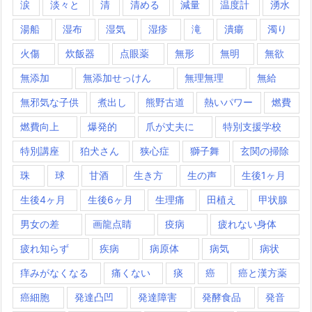
涙
淡々と
清
清める
減量
温度計
湧水
湯船
湿布
湿気
湿疹
滝
潰瘍
濁り
火傷
炊飯器
点眼薬
無形
無明
無欲
無添加
無添加せっけん
無理無理
無給
無邪気な子供
煮出し
熊野古道
熱いパワー
燃費
燃費向上
爆発的
爪が丈夫に
特別支援学校
特別講座
狛犬さん
狭心症
獅子舞
玄関の掃除
珠
球
甘酒
生き方
生の声
生後1ヶ月
生後4ヶ月
生後6ヶ月
生理痛
田植え
甲状腺
男女の差
画龍点睛
疫病
疲れない身体
疲れ知らず
疾病
病原体
病気
病状
痒みがなくなる
痛くない
痰
癌
癌と漢方薬
癌細胞
発達凸凹
発達障害
発酵食品
発音