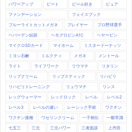
パワーアップ
ビート
ビール好き
ピュア
ファンデーション
フェイスブック
ブルーライトカットメガネ
プレイヤー
プロ野球選手
ヘパーデン結節
ヘモグロビンA1C
ヘヤーピン
マイクロSDカード
マイホーム
ミスタードーナッツ
ミヨシ石鹸
ミルクティ
メガネ
メントール
ライト
ライフワーク
リウマチ
リタリン
リップクリーム
リップスティック
リハビリ
リハビリトレーニング
リュウマチ
リンス
レッグウォーマー
レッドロック
レベル
レベル2
レベル3
レベルの違い
レーシック手術
ワクチン
ワクチン接種
ワセリンクリーム
一子相伝
一般常識
七五三
三元
三元パワー
三者面談
上丹田