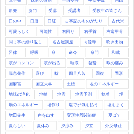
原発
厦門
受講
受講者
受験生の皆さん
口の中
口唇
口紅
古事記のものがたり
古代米
可愛らしく
可能性
右回り
右手首
右肩甲骨
同じ事の繰り返し
名古屋講座
向源寺
吹き出物
呂律
呼吸
命
命令
命門
和裁
咳がコンコン
咳が出る
唾液
啓蟄
喉の痛み
喘息発作
喜び
嘘
四苦八苦
回復
固形
国府宮
国立大学
土楼
地のエネルギー
地球の浄化
地軸
地震
地震予測
執着
場
場のエネルギー
場作り
塩で邪気を払う
塩をまく
増田先生
声を出す
変形性股関節症
夏ばて
夏らしい
夏休み
夕涼み
夕立
外反母趾