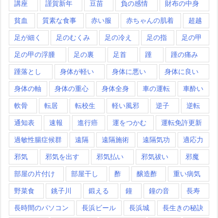
講座
謹賀新年
豆苗
負の感情
財布の中身
貧血
質素な食事
赤い服
赤ちゃんの肌着
超越
足が細く
足のむくみ
足の冷え
足の指
足の甲
足の甲の浮腫
足の裏
足首
踵
踵の痛み
踵落とし
身体が軽い
身体に悪い
身体に良い
身体の軸
身体の重心
身体全身
車の運転
車酔い
軟骨
転居
転校生
軽い風邪
逆子
逆転
通知表
速報
進行癌
運をつかむ
運転免許更新
過敏性腸症候群
遠隔
遠隔施術
遠隔気功
適応力
邪気
邪気を出す
邪気払い
邪気祓い
邪魔
部屋の片付け
部屋干し
酢
醸造酢
重い病気
野菜食
銚子川
鍛える
鐘
鐘の音
長寿
長時間のパソコン
長浜ビール
長浜城
長生きの秘訣