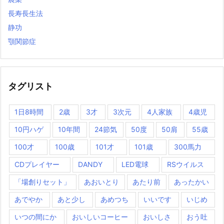
長寿長生法
静功
顎関節症
タグリスト
1日8時間
2歳
3才
3次元
4人家族
4歳児
10円ハゲ
10年間
24節気
50度
50肩
55歳
100才
100歳
101才
101歳
300馬力
CDプレイヤー
DANDY
LED電球
RSウイルス
「場創りセット」
あおいとり
あたり前
あったかい
あでやか
あと少し
あめつち
いいです
いじめ
いつの間にか
おいしいコーヒー
おいしさ
おう吐