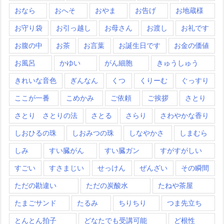
おなら
おへそ
おやま
お告げ
お地蔵様
お守り袋
お引っ越し
お母さん
お渡し
お礼です
お腹の中
お茶
お言葉
お誕生日です
お金の価値
お風呂
かゆい
がん細胞
きゅうしゅう
きれいな音色
ぎんなん
くつ
くりーむ
ぐっすり
ここが一番
こめかみ
ご依頼
ご挨拶
さとり
さとり さとりの法
さとる
さらり
さわやかな香り
しおひるの珠
しおみつの珠
しなやかさ
しまむら
しみ
すい臓がん
すい臓ガン
すがすがしい
すごい
すさまじい
せっけん
ぜんざい
その瞬間
ただの勘違い
ただの炭酸水
たねや茶屋
たまごサンド
たるみ
ちりちり
つま先立ち
とんとん拍子
どなたでも受講可能
ど根性