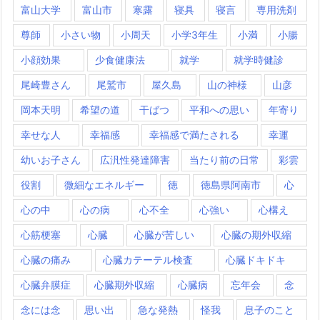
富山大学
富山市
寒露
寝具
寝言
専用洗剤
尊師
小さい物
小周天
小学3年生
小満
小腸
小顔効果
少食健康法
就学
就学時健診
尾崎豊さん
尾鷲市
屋久島
山の神様
山彦
岡本天明
希望の道
干ばつ
平和への思い
年寄り
幸せな人
幸福感
幸福感で満たされる
幸運
幼いお子さん
広汎性発達障害
当たり前の日常
彩雲
役割
微細なエネルギー
徳
徳島県阿南市
心
心の中
心の病
心不全
心強い
心構え
心筋梗塞
心臓
心臓が苦しい
心臓の期外収縮
心臓の痛み
心臓カテーテル検査
心臓ドキドキ
心臓弁膜症
心臓期外収縮
心臓病
忘年会
念
念には念
思い出
急な発熱
怪我
息子のこと