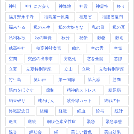
神社
神社にお参り
神降地
神霊
神霊符
祭り
福井県永平寺
福島第一原発
福建省
福建省厦門
福来たる
私の人生
私の大好きな
私の目
私の耳
私利私欲
秋の味覚
秋分
秘伝
穀物
穀雨
穂高神社
穂高神社奥宮
穢れ
空の雲
空気
空間
突然の出来事
突然死
窓を全開
窓際
立夏
立夏特別講座、
立山
立秋
立秋特別講座
竹生島
笑い声
第一関節
第六感
筋肉
筋肉をほぐす
節制
精神的ストレス
糖尿病
約束破り
純石けん
紫外線カット
終戦の日
終戦記念日
組織
経脈
経血
給与
統計
絶食
継続
網膜色素変性症
緊急
緊急事態
線香
練功会
縁
美しい音色
美白効果