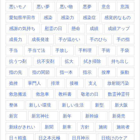
悪いモノ
悪い夢
悪い物
悪夢
意念
意識
愛知県半田市
感染
感染力
感染症
感覚的なもの
感謝の気持ち
慰霊の日
懸命
成績
成績アップ
成長力
成長発達
手が温かい
手のひら
手の指
手当
手当て法
手放し
手料理
手術
手袋
抗うつ剤
抗不安剤
拡大
拭き掃除
持ち出し
指の先
指の関節
指一本
指示
按摩
振動
捻挫
掌門人
排泄
接種
支え
放射能汚染
救急搬送
救急車
教科書
敬老の日
数霊神霊符
整体
新しい環境
新しい生活
新型
新大阪
新宮
新宮神社
新年
新幹線
新発売
新緑がきれい
新聞
新車
方針
施術
施術者
日々精進
日之本元極
日月神示
日焼けのケア