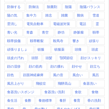
防御する
防御法
除菌剤
陰陽
陰陽バランス
陽の気
集中力
雑念
雑菌
難病
雪道
雲消し
電気自動車
電磁波対策
電話
霊
青い光
青森
青空
静功
静脈瘤
靱帯
靱帯損傷
靱帯断裂
鞍馬寺
響き
頑張り
頑張りましょ
頓服
頓服薬
頭痛
頭皮
頭皮の汚れ
頭部
頭髪
顎関節症
顔がスッキリ
顔の湿疹
顔の筋肉
顔の腫れ
顔やせ
顔立ち
顔色
顔面神経麻痺
風の音
風合い
風呂
風呂上がり
飛蚊症
飛騨高山
食器洗い
食器洗いスポンジ
食器洗い洗剤
食欲
食物
食生活
食酢
養徳標準
養肝
養育
香の洗剤
香炉
骨
骨が動く
骨をやわらげる
骨伝導