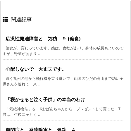
関連記事
広汎性発達障害と 気功 ９ (偏食)
偏食が、変わっています。娘は、食欲があり、身体の成長もよいので
すが、野菜があまり ...
心配しないで 大丈夫です。
遠く九州の地から飛行機を乗り継いで 山国のひだの高山まで幼い子
供さんを連れて 来 ...
「寝かせると泣く子供」の本当のわけ
「気絶神倉法」を Kおばあちゃんから プレゼントして貰った T
君は、生後二ヶ月く ...
自閉症と 発達障害と 気功 ４