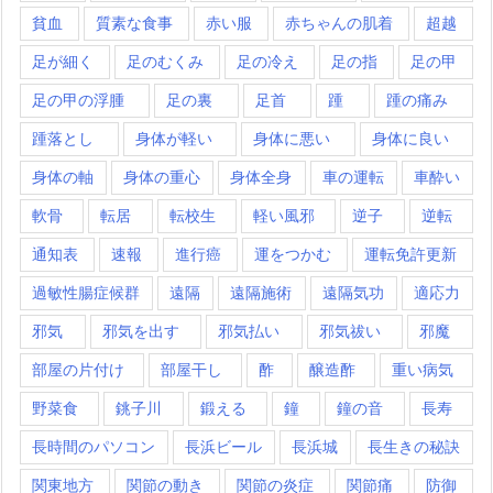
貧血
質素な食事
赤い服
赤ちゃんの肌着
超越
足が細く
足のむくみ
足の冷え
足の指
足の甲
足の甲の浮腫
足の裏
足首
踵
踵の痛み
踵落とし
身体が軽い
身体に悪い
身体に良い
身体の軸
身体の重心
身体全身
車の運転
車酔い
軟骨
転居
転校生
軽い風邪
逆子
逆転
通知表
速報
進行癌
運をつかむ
運転免許更新
過敏性腸症候群
遠隔
遠隔施術
遠隔気功
適応力
邪気
邪気を出す
邪気払い
邪気祓い
邪魔
部屋の片付け
部屋干し
酢
醸造酢
重い病気
野菜食
銚子川
鍛える
鐘
鐘の音
長寿
長時間のパソコン
長浜ビール
長浜城
長生きの秘訣
関東地方
関節の動き
関節の炎症
関節痛
防御