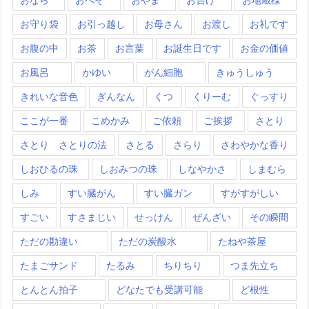
お守り袋
お引っ越し
お母さん
お渡し
お礼です
お腹の中
お茶
お言葉
お誕生日です
お金の価値
お風呂
かゆい
がん細胞
きゅうしゅう
きれいな音色
ぎんなん
くつ
くりーむ
ぐっすり
ここが一番
こめかみ
ご依頼
ご挨拶
さとり
さとり さとりの法
さとる
さらり
さわやかな香り
しおひるの珠
しおみつの珠
しなやかさ
しまむら
しみ
すい臓がん
すい臓ガン
すがすがしい
すごい
すさまじい
せっけん
ぜんざい
その瞬間
ただの勘違い
ただの炭酸水
たねや茶屋
たまごサンド
たるみ
ちりちり
つま先立ち
とんとん拍子
どなたでも受講可能
ど根性