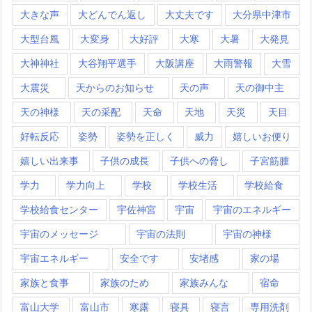
大きな声
大どんでん返し
大丈夫です
大分県中津市
大型台風
大変身
大好評
大寒
大暑
大発見
大神神社
大谷翔平選手
大阪講座
大雨警報
大雪
大震災
天からのお知らせ
天の声
天の御中主
天の神様
天の采配
天命
天地
天災
天目
好転反応
姿勢
姿勢を正しく
威力
嬉しいお便り
嬉しい出来事
子供の成長
子供への脅し
子宮筋腫
学力
学力向上
学校
学校生活
学校給食
学校給食センター
宇佐神宮
宇宙
宇宙のエネルギー
宇宙のメッセージ
宇宙の法則
宇宙の神様
宇宙エネルギー
安全です
安堵感
家の場
家族と食事
家族のため
家族みんな
宿命
富山大学
富山市
寒露
寝具
寝言
専用洗剤