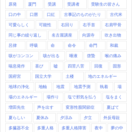
原発
厦門
受講
受講者
受験生の皆さん
口の中
口唇
口紅
古事記のものがたり
古代米
可愛らしく
可能性
右回り
右手首
右肩甲骨
同じ事の繰り返し
名古屋講座
向源寺
吹き出物
呂律
呼吸
命
命令
命門
和裁
咳がコンコン
咳が出る
唾液
啓蟄
喉の痛み
喘息発作
喜び
嘘
四苦八苦
回復
固形
国府宮
国立大学
土楼
地のエネルギー
地球の浄化
地軸
地震
地震予測
執着
場
場のエネルギー
場作り
塩で邪気を払う
塩をまく
増田先生
声を出す
変形性股関節症
夏ばて
夏らしい
夏休み
夕涼み
夕立
外反母趾
多臓器不全
多重人格
多重人格障害
夜中
夢の中