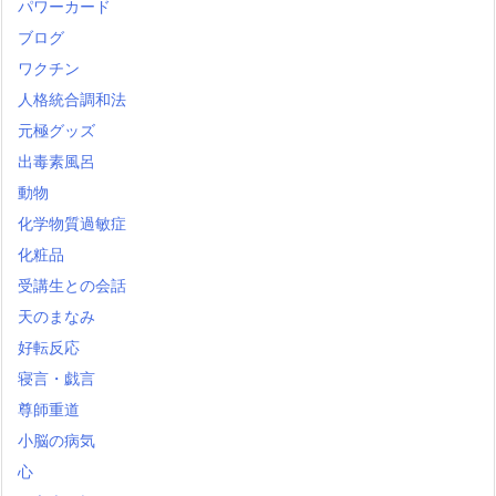
パワーカード
ブログ
ワクチン
人格統合調和法
元極グッズ
出毒素風呂
動物
化学物質過敏症
化粧品
受講生との会話
天のまなみ
好転反応
寝言・戯言
尊師重道
小脳の病気
心