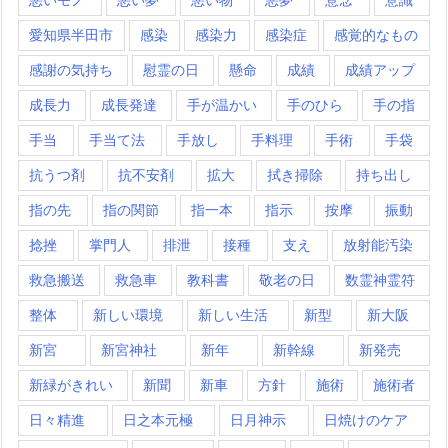
愛知県半田市
感染
感染力
感染症
感覚的なもの
感謝の気持ち
慰霊の日
懸命
成績
成績アップ
成長力
成長発達
手が温かい
手のひら
手の指
手当
手当て法
手放し
手料理
手術
手袋
抗うつ剤
抗不安剤
拡大
拭き掃除
持ち出し
指の先
指の関節
指一本
指示
按摩
振動
捻挫
掌門人
排泄
接種
支え
放射能汚染
救急搬送
救急車
教科書
敬老の日
数霊神霊符
整体
新しい環境
新しい生活
新型
新大阪
新宮
新宮神社
新年
新幹線
新発売
新緑がきれい
新聞
新車
方針
施術
施術者
日々精進
日之本元極
日月神示
日焼けのケア