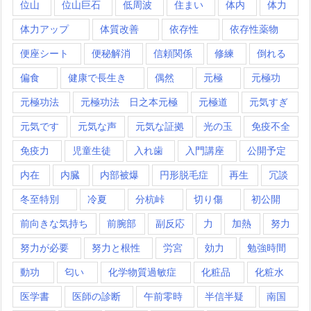
位山
位山巨石
低周波
住まい
体内
体力
体力アップ
体質改善
依存性
依存性薬物
便座シート
便秘解消
信頼関係
修練
倒れる
偏食
健康で長生き
偶然
元極
元極功
元極功法
元極功法 日之本元極
元極道
元気すぎ
元気です
元気な声
元気な証拠
光の玉
免疫不全
免疫力
児童生徒
入れ歯
入門講座
公開予定
内在
内臓
内部被爆
円形脱毛症
再生
冗談
冬至特別
冷夏
分杭峠
切り傷
初公開
前向きな気持ち
前腕部
副反応
力
加熱
努力
努力が必要
努力と根性
労宮
効力
勉強時間
動功
匂い
化学物質過敏症
化粧品
化粧水
医学書
医師の診断
午前零時
半信半疑
南国