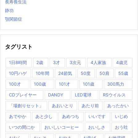
長寿長生法
静功
顎関節症
タグリスト
1日8時間
2歳
3才
3次元
4人家族
4歳児
10円ハゲ
10年間
24節気
50度
50肩
55歳
100才
100歳
101才
101歳
300馬力
CDプレイヤー
DANDY
LED電球
RSウイルス
「場創りセット」
あおいとり
あたり前
あったかい
あでやか
あと少し
あめつち
いいです
いじめ
いつの間にか
おいしいコーヒー
おいしさ
おう吐
おなら
おへそ
おやま
お告げ
お地蔵様