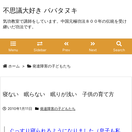
不思議大好き ババタヌキ
気功教室で講師をしています。中国元極功法８００年の伝統を受け
継いだ功法です。
Menu
Sidebar
Prev
Next
Search
ホーム
>
発達障害の子どもたち
寝ない 眠らない 眠りが浅い 子供の育て方
2010年1月11日
発達障害の子どもたち
ぐっすり寝られるようになりました（息子も私