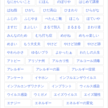
なにかいいこと
にほん
のぼりや
はじめて講座
ばね指
ひがし
ひだ高山
ひまわり
ひらがな
ふじの
ふじやま
ぺたんこ靴
ほこら
ほていや
ますだ
まぶしい
まるで別人
まるまる
まわり道
みんなのため
むち打ち症
めがね
めちゃ楽しい
めまい
もう大丈夫
やけど
やけど治療
やけど跡
やわらかさ
ゆるいブラ
よかったぁ
わたしの人生
アトピー
アリゾナ州
アルカリ性
アルコール消毒
アレルギー
アレルギーの薬
アレルギー症状
アンケート
イヤホン
インフルエンザウイルス
インフルエンザワクチン
インプラント
ウィルス感染
ウイルス感染
ウミガメ
エイズウイルス
エイズ陽性
エナジー
エネルギー
エネルギーの変化