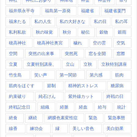
福井県永平寺
福島第一原発
福建省
福建省厦門
福来たる
私の人生
私の大好きな
私の目
私の耳
私利私欲
秋の味覚
秋分
秘伝
穀物
穀雨
穂高神社
穂高神社奥宮
穢れ
空の雲
空気
空間
突然の出来事
突然死
窓を全開
窓際
立夏
立夏特別講座、
立山
立秋
立秋特別講座
竹生島
笑い声
第一関節
第六感
筋肉
筋肉をほぐす
節制
精神的ストレス
糖尿病
約束破り
純石けん
紫外線カット
終戦の日
終戦記念日
組織
経脈
経血
給与
統計
絶食
継続
網膜色素変性症
緊急
緊急事態
線香
練功会
縁
美しい音色
美白効果