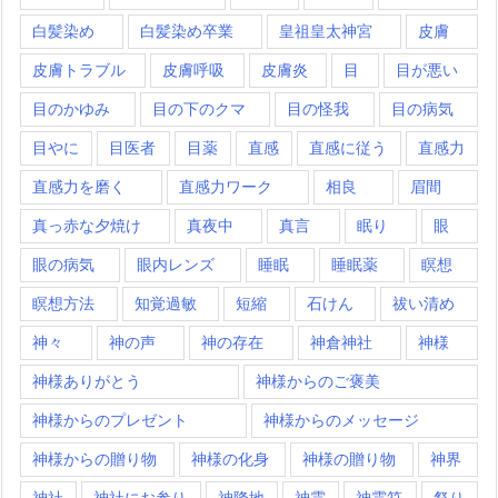
白髪染め
白髪染め卒業
皇祖皇太神宮
皮膚
皮膚トラブル
皮膚呼吸
皮膚炎
目
目が悪い
目のかゆみ
目の下のクマ
目の怪我
目の病気
目やに
目医者
目薬
直感
直感に従う
直感力
直感力を磨く
直感力ワーク
相良
眉間
真っ赤な夕焼け
真夜中
真言
眠り
眼
眼の病気
眼内レンズ
睡眠
睡眠薬
瞑想
瞑想方法
知覚過敏
短縮
石けん
祓い清め
神々
神の声
神の存在
神倉神社
神様
神様ありがとう
神様からのご褒美
神様からのプレゼント
神様からのメッセージ
神様からの贈り物
神様の化身
神様の贈り物
神界
神社
神社にお参り
神降地
神霊
神霊符
祭り