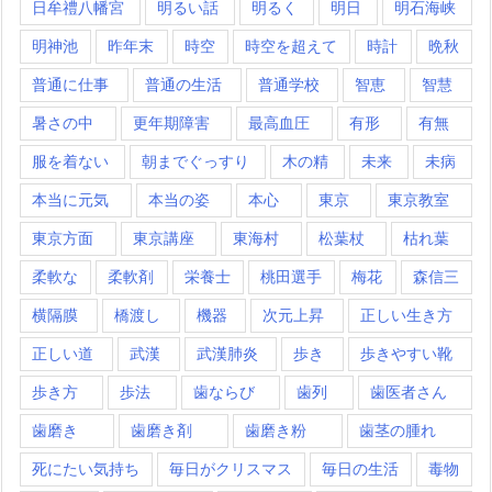
日牟禮八幡宮
明るい話
明るく
明日
明石海峡
明神池
昨年末
時空
時空を超えて
時計
晩秋
普通に仕事
普通の生活
普通学校
智恵
智慧
暑さの中
更年期障害
最高血圧
有形
有無
服を着ない
朝までぐっすり
木の精
未来
未病
本当に元気
本当の姿
本心
東京
東京教室
東京方面
東京講座
東海村
松葉杖
枯れ葉
柔軟な
柔軟剤
栄養士
桃田選手
梅花
森信三
横隔膜
橋渡し
機器
次元上昇
正しい生き方
正しい道
武漢
武漢肺炎
歩き
歩きやすい靴
歩き方
歩法
歯ならび
歯列
歯医者さん
歯磨き
歯磨き剤
歯磨き粉
歯茎の腫れ
死にたい気持ち
毎日がクリスマス
毎日の生活
毒物