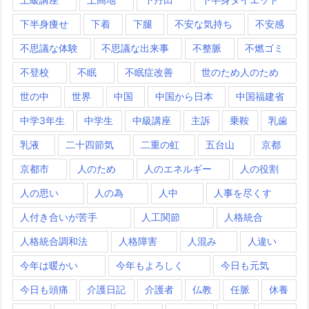
下半身痩せ
下着
下腿
不安な気持ち
不安感
不思議な体験
不思議な出来事
不整脈
不燃ゴミ
不登校
不眠
不眠症改善
世のため人のため
世の中
世界
中国
中国から日本
中国福建省
中学3年生
中学生
中級講座
主訴
乗鞍
乳歯
乳液
二十四節気
二重の虹
五台山
京都
京都市
人のため
人のエネルギー
人の役割
人の思い
人の為
人中
人事を尽くす
人付き合いが苦手
人工関節
人格統合
人格統合調和法
人格障害
人混み
人違い
今年は暖かい
今年もよろしく
今日も元気
今日も頭痛
介護日記
介護者
仏教
任脈
休養