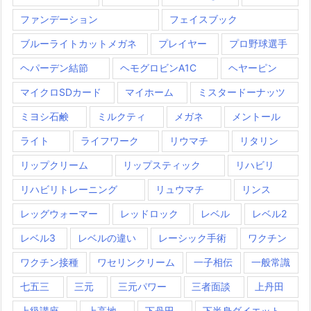
ファンデーション
フェイスブック
ブルーライトカットメガネ
プレイヤー
プロ野球選手
ヘパーデン結節
ヘモグロビンA1C
ヘヤーピン
マイクロSDカード
マイホーム
ミスタードーナッツ
ミヨシ石鹸
ミルクティ
メガネ
メントール
ライト
ライフワーク
リウマチ
リタリン
リップクリーム
リップスティック
リハビリ
リハビリトレーニング
リュウマチ
リンス
レッグウォーマー
レッドロック
レベル
レベル2
レベル3
レベルの違い
レーシック手術
ワクチン
ワクチン接種
ワセリンクリーム
一子相伝
一般常識
七五三
三元
三元パワー
三者面談
上丹田
上級講座
上高地
下丹田
下半身ダイエット