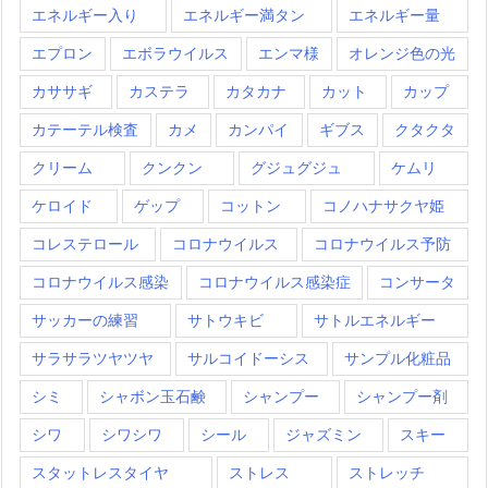
エネルギー入り
エネルギー満タン
エネルギー量
エプロン
エボラウイルス
エンマ様
オレンジ色の光
カササギ
カステラ
カタカナ
カット
カップ
カテーテル検査
カメ
カンパイ
ギブス
クタクタ
クリーム
クンクン
グジュグジュ
ケムリ
ケロイド
ゲップ
コットン
コノハナサクヤ姫
コレステロール
コロナウイルス
コロナウイルス予防
コロナウイルス感染
コロナウイルス感染症
コンサータ
サッカーの練習
サトウキビ
サトルエネルギー
サラサラツヤツヤ
サルコイドーシス
サンプル化粧品
シミ
シャボン玉石鹸
シャンプー
シャンプー剤
シワ
シワシワ
シール
ジャズミン
スキー
スタットレスタイヤ
ストレス
ストレッチ