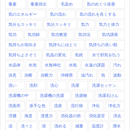
毒素
毒素排出
毛染め
気のめぐり改善
気のエネルギー
気の流れ
気の流れを良くする
気分もスッキリ
気分スッキリ
気力
気力と体力
気功
気功師
気功教室
気功法
気功講座
気持ちが前向き
気持ちにゆとり
気持ちの良い朝
気持ちよさそう
気温の変化
気絶
水で邪気を払う
水晶体
水泡
水無神社
水疱
永遠の課題
汚れ
決意
決断
決断力
沖縄県
油汚れ
泡
波動
洗い
洗剤
洗心
洗濯
洗濯セッケン
洗濯機の中
洗濯機の洗濯
洗濯物
洗濯石けん
洗面所
派手な色
流産
流行病
浄化
浄化力
浮腫
海彦
浸透力
消化器の癌
消化器官
消去
涙
淡々と
清
清める
減量
温度計
湧水