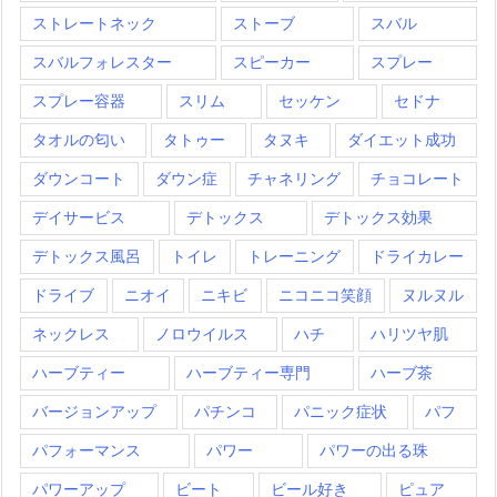
ストレートネック
ストーブ
スバル
スバルフォレスター
スピーカー
スプレー
スプレー容器
スリム
セッケン
セドナ
タオルの匂い
タトゥー
タヌキ
ダイエット成功
ダウンコート
ダウン症
チャネリング
チョコレート
デイサービス
デトックス
デトックス効果
デトックス風呂
トイレ
トレーニング
ドライカレー
ドライブ
ニオイ
ニキビ
ニコニコ笑顔
ヌルヌル
ネックレス
ノロウイルス
ハチ
ハリツヤ肌
ハーブティー
ハーブティー専門
ハーブ茶
バージョンアップ
パチンコ
パニック症状
パフ
パフォーマンス
パワー
パワーの出る珠
パワーアップ
ビート
ビール好き
ピュア