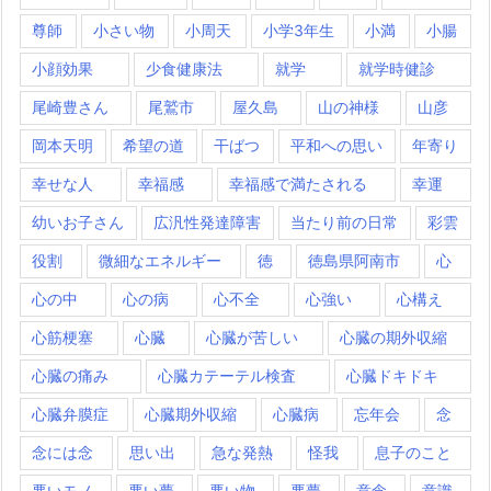
尊師
小さい物
小周天
小学3年生
小満
小腸
小顔効果
少食健康法
就学
就学時健診
尾崎豊さん
尾鷲市
屋久島
山の神様
山彦
岡本天明
希望の道
干ばつ
平和への思い
年寄り
幸せな人
幸福感
幸福感で満たされる
幸運
幼いお子さん
広汎性発達障害
当たり前の日常
彩雲
役割
微細なエネルギー
徳
徳島県阿南市
心
心の中
心の病
心不全
心強い
心構え
心筋梗塞
心臓
心臓が苦しい
心臓の期外収縮
心臓の痛み
心臓カテーテル検査
心臓ドキドキ
心臓弁膜症
心臓期外収縮
心臓病
忘年会
念
念には念
思い出
急な発熱
怪我
息子のこと
悪いモノ
悪い夢
悪い物
悪夢
意念
意識