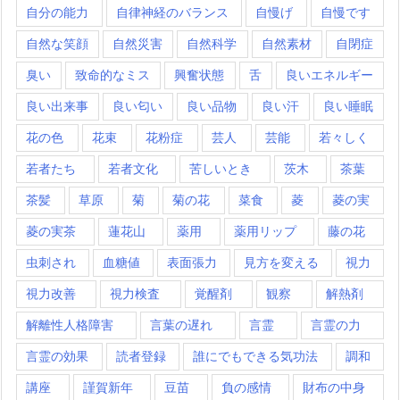
自分の能力
自律神経のバランス
自慢げ
自慢です
自然な笑顔
自然災害
自然科学
自然素材
自閉症
臭い
致命的なミス
興奮状態
舌
良いエネルギー
良い出来事
良い匂い
良い品物
良い汗
良い睡眠
花の色
花束
花粉症
芸人
芸能
若々しく
若者たち
若者文化
苦しいとき
茨木
茶葉
茶髪
草原
菊
菊の花
菜食
菱
菱の実
菱の実茶
蓮花山
薬用
薬用リップ
藤の花
虫刺され
血糖値
表面張力
見方を変える
視力
視力改善
視力検査
覚醒剤
観察
解熱剤
解離性人格障害
言葉の遅れ
言霊
言霊の力
言霊の効果
読者登録
誰にでもできる気功法
調和
講座
謹賀新年
豆苗
負の感情
財布の中身