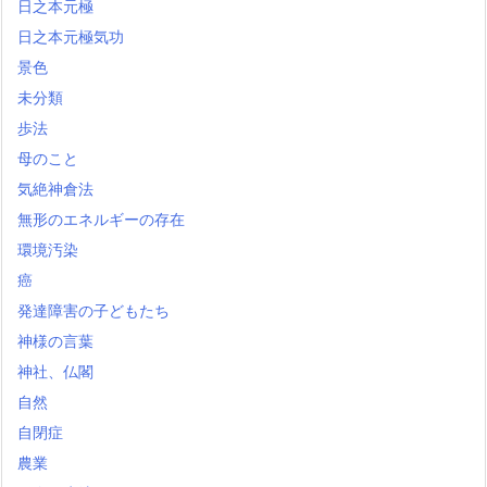
日之本元極
日之本元極気功
景色
未分類
歩法
母のこと
気絶神倉法
無形のエネルギーの存在
環境汚染
癌
発達障害の子どもたち
神様の言葉
神社、仏閣
自然
自閉症
農業