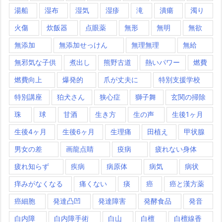
湯船
湿布
湿気
湿疹
滝
潰瘍
濁り
火傷
炊飯器
点眼薬
無形
無明
無欲
無添加
無添加せっけん
無理無理
無給
無邪気な子供
煮出し
熊野古道
熱いパワー
燃費
燃費向上
爆発的
爪が丈夫に
特別支援学校
特別講座
狛犬さん
狭心症
獅子舞
玄関の掃除
珠
球
甘酒
生き方
生の声
生後1ヶ月
生後4ヶ月
生後6ヶ月
生理痛
田植え
甲状腺
男女の差
画龍点睛
疫病
疲れない身体
疲れ知らず
疾病
病原体
病気
病状
痒みがなくなる
痛くない
痰
癌
癌と漢方薬
癌細胞
発達凸凹
発達障害
発酵食品
発音
白内障
白内障手術
白山
白檀
白檀線香