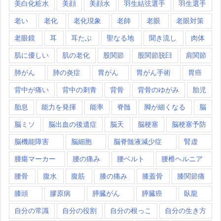
美白化粧水
美顔
美顔水
羽生結弦選手
羽生選手
老い
老化
老化現象
老師
老眼
老眼対策
老眼鏡
耳
耳たぶ
聖なる地
聞き流し
肉体
肌に優しい
肌の老化
股関節
股関節脱臼
肩関節
肺がん
肺の炎症
胃がん
胃がん手術
胃癌
背中が痛い
背中の刺青
背骨
背骨のゆがみ
胎児
胎息
能力を発揮
能率
脊髄
脚が細くなる
脳
脳ミソ
脳出血の後遺症
脳天
脳梗塞
脳梗塞予防
脳機能障害
脳細胞
脳脊髄液減少症
腎虚
腫瘍マーカー
腰の痛み
腰ベルト
腰椎ヘルニア
腰骨
腹水
腹筋
膝の痛み
膝蓋骨
膝関節痛
膝頭
膠原病
膵臓がん
膵臓癌
臥龍
自分の常識
自分の役割
自分の根っこ
自分の生き方