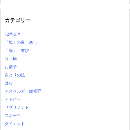
の
記
事
カテゴリー
12字真言
「場」の良し悪し
「歯」 並び
うつ病
お菓子
さとりの法
はな
アスペルガー症候群
アトピー
サプリメント
スポーツ
ダイエット