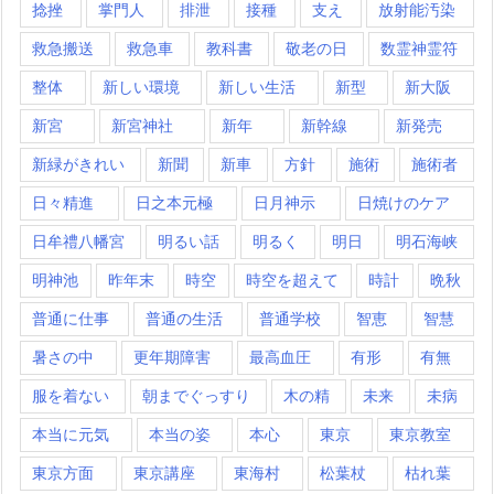
捻挫
掌門人
排泄
接種
支え
放射能汚染
救急搬送
救急車
教科書
敬老の日
数霊神霊符
整体
新しい環境
新しい生活
新型
新大阪
新宮
新宮神社
新年
新幹線
新発売
新緑がきれい
新聞
新車
方針
施術
施術者
日々精進
日之本元極
日月神示
日焼けのケア
日牟禮八幡宮
明るい話
明るく
明日
明石海峡
明神池
昨年末
時空
時空を超えて
時計
晩秋
普通に仕事
普通の生活
普通学校
智恵
智慧
暑さの中
更年期障害
最高血圧
有形
有無
服を着ない
朝までぐっすり
木の精
未来
未病
本当に元気
本当の姿
本心
東京
東京教室
東京方面
東京講座
東海村
松葉杖
枯れ葉