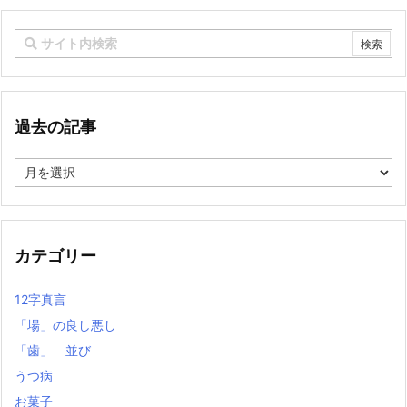
過去の記事
過
去
の
記
事
カテゴリー
12字真言
「場」の良し悪し
「歯」 並び
うつ病
お菓子