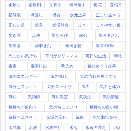
柔軟な
柔軟剤
栄養士
桃田選手
梅花
森信三
横隔膜
橋渡し
機器
次元上昇
正しい生き方
正しい道
武漢
武漢肺炎
歩き
歩きやすい靴
歩き方
歩法
歯ならび
歯列
歯医者さん
歯磨き
歯磨き剤
歯磨き粉
歯茎の腫れ
死にたい気持ち
毎日がクリスマス
毎日の生活
毒物
毒素
毒素排出
毛染め
気のめぐり改善
気のエネルギー
気の流れ
気の流れを良くする
気分もスッキリ
気分スッキリ
気力
気力と体力
気功
気功師
気功教室
気功法
気功講座
気持ちが前向き
気持ちにゆとり
気持ちの良い朝
気持ちよさそう
気温の変化
気絶
水で邪気を払う
水晶体
水泡
水無神社
水疱
永遠の課題
汚れ