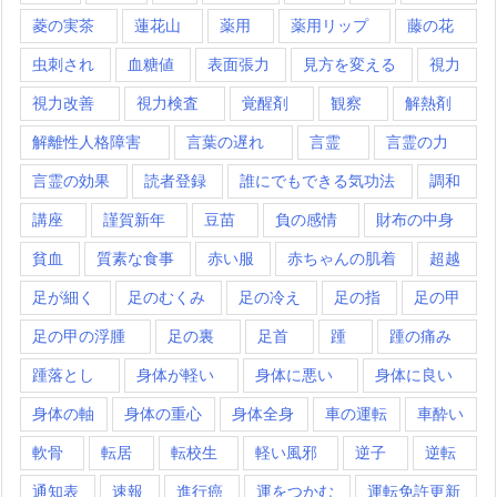
菱の実茶
蓮花山
薬用
薬用リップ
藤の花
虫刺され
血糖値
表面張力
見方を変える
視力
視力改善
視力検査
覚醒剤
観察
解熱剤
解離性人格障害
言葉の遅れ
言霊
言霊の力
言霊の効果
読者登録
誰にでもできる気功法
調和
講座
謹賀新年
豆苗
負の感情
財布の中身
貧血
質素な食事
赤い服
赤ちゃんの肌着
超越
足が細く
足のむくみ
足の冷え
足の指
足の甲
足の甲の浮腫
足の裏
足首
踵
踵の痛み
踵落とし
身体が軽い
身体に悪い
身体に良い
身体の軸
身体の重心
身体全身
車の運転
車酔い
軟骨
転居
転校生
軽い風邪
逆子
逆転
通知表
速報
進行癌
運をつかむ
運転免許更新