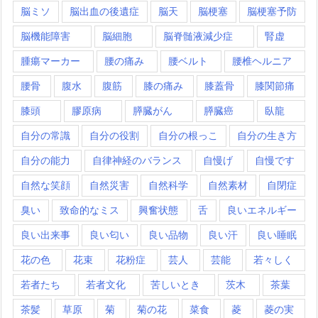
脳ミソ
脳出血の後遺症
脳天
脳梗塞
脳梗塞予防
脳機能障害
脳細胞
脳脊髄液減少症
腎虚
腫瘍マーカー
腰の痛み
腰ベルト
腰椎ヘルニア
腰骨
腹水
腹筋
膝の痛み
膝蓋骨
膝関節痛
膝頭
膠原病
膵臓がん
膵臓癌
臥龍
自分の常識
自分の役割
自分の根っこ
自分の生き方
自分の能力
自律神経のバランス
自慢げ
自慢です
自然な笑顔
自然災害
自然科学
自然素材
自閉症
臭い
致命的なミス
興奮状態
舌
良いエネルギー
良い出来事
良い匂い
良い品物
良い汗
良い睡眠
花の色
花束
花粉症
芸人
芸能
若々しく
若者たち
若者文化
苦しいとき
茨木
茶葉
茶髪
草原
菊
菊の花
菜食
菱
菱の実