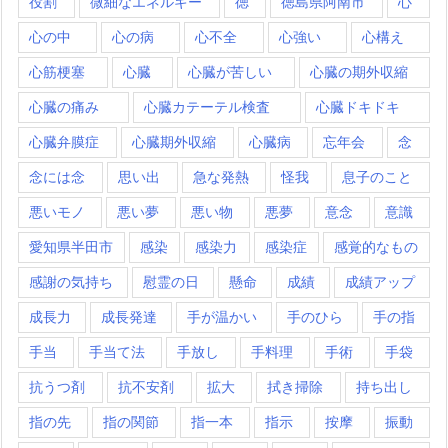
役割
微細なエネルギー
徳
徳島県阿南市
心
心の中
心の病
心不全
心強い
心構え
心筋梗塞
心臓
心臓が苦しい
心臓の期外収縮
心臓の痛み
心臓カテーテル検査
心臓ドキドキ
心臓弁膜症
心臓期外収縮
心臓病
忘年会
念
念には念
思い出
急な発熱
怪我
息子のこと
悪いモノ
悪い夢
悪い物
悪夢
意念
意識
愛知県半田市
感染
感染力
感染症
感覚的なもの
感謝の気持ち
慰霊の日
懸命
成績
成績アップ
成長力
成長発達
手が温かい
手のひら
手の指
手当
手当て法
手放し
手料理
手術
手袋
抗うつ剤
抗不安剤
拡大
拭き掃除
持ち出し
指の先
指の関節
指一本
指示
按摩
振動