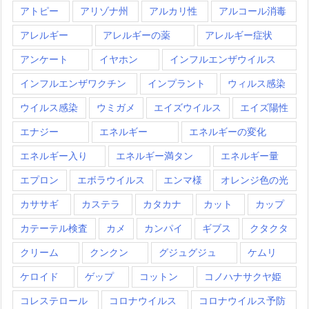
アトピー
アリゾナ州
アルカリ性
アルコール消毒
アレルギー
アレルギーの薬
アレルギー症状
アンケート
イヤホン
インフルエンザウイルス
インフルエンザワクチン
インプラント
ウィルス感染
ウイルス感染
ウミガメ
エイズウイルス
エイズ陽性
エナジー
エネルギー
エネルギーの変化
エネルギー入り
エネルギー満タン
エネルギー量
エプロン
エボラウイルス
エンマ様
オレンジ色の光
カササギ
カステラ
カタカナ
カット
カップ
カテーテル検査
カメ
カンパイ
ギブス
クタクタ
クリーム
クンクン
グジュグジュ
ケムリ
ケロイド
ゲップ
コットン
コノハナサクヤ姫
コレステロール
コロナウイルス
コロナウイルス予防