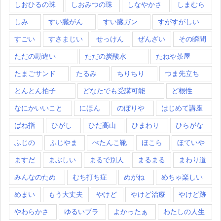
しおひるの珠
しおみつの珠
しなやかさ
しまむら
しみ
すい臓がん
すい臓ガン
すがすがしい
すごい
すさまじい
せっけん
ぜんざい
その瞬間
ただの勘違い
ただの炭酸水
たねや茶屋
たまごサンド
たるみ
ちりちり
つま先立ち
とんとん拍子
どなたでも受講可能
ど根性
なにかいいこと
にほん
のぼりや
はじめて講座
ばね指
ひがし
ひだ高山
ひまわり
ひらがな
ふじの
ふじやま
ぺたんこ靴
ほこら
ほていや
ますだ
まぶしい
まるで別人
まるまる
まわり道
みんなのため
むち打ち症
めがね
めちゃ楽しい
めまい
もう大丈夫
やけど
やけど治療
やけど跡
やわらかさ
ゆるいブラ
よかったぁ
わたしの人生