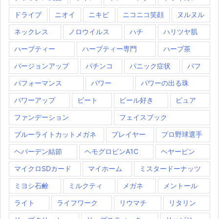
ドライブ
ニオイ
ニキビ
ニコニコ笑顔
ヌルヌル
ネックレス
ノロウイルス
ハチ
ハリツヤ肌
ハーブティー
ハーブティー専門
ハーブ茶
バージョンアップ
パチンコ
パニック症状
パフ
パフォーマンス
パワー
パワーの出る珠
パワーアップ
ビート
ビール好き
ピュア
ファンデーション
フェイスブック
ブルーライトカットメガネ
プレイヤー
プロ野球選手
ヘパーデン結節
ヘモグロビンA1C
ヘヤーピン
マイクロSDカード
マイホーム
ミスタードーナッツ
ミヨシ石鹸
ミルクティ
メガネ
メントール
ライト
ライフワーク
リウマチ
リタリン