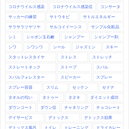
コロナウイルス感染
コロナウイルス感染症
コンサータ
サッカーの練習
サトウキビ
サトルエネルギー
サラサラツヤツヤ
サルコイドーシス
サンプル化粧品
シミ
シャボン玉石鹸
シャンプー
シャンプー剤
シワ
シワシワ
シール
ジャズミン
スキー
スタットレスタイヤ
ストレス
ストレッチ
ストレートネック
ストーブ
スバル
スバルフォレスター
スピーカー
スプレー
スプレー容器
スリム
セッケン
セドナ
タオルの匂い
タトゥー
タヌキ
ダイエット成功
ダウンコート
ダウン症
チャネリング
チョコレート
デイサービス
デトックス
デトックス効果
デトックス風呂
トイレ
トレーニング
ドライカレー