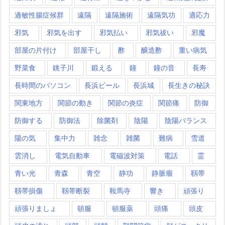
過敏性腸症候群
遠隔
遠隔施術
遠隔気功
適応力
邪気
邪気を出す
邪気払い
邪気祓い
邪魔
部屋の片付け
部屋干し
酢
醸造酢
重い病気
野菜食
銚子川
鍛える
鐘
鐘の音
長寿
長時間のパソコン
長浜ビール
長浜城
長生きの秘訣
関東地方
関節の動き
関節の炎症
関節痛
防御
防御する
防御法
除菌剤
陰陽
陰陽バランス
陽の気
集中力
雑念
雑菌
難病
雪道
雲消し
電気自動車
電磁波対策
電話
霊
青い光
青森
青空
静功
静脈瘤
靱帯
靱帯損傷
靱帯断裂
鞍馬寺
響き
頑張り
頑張りましょ
頓服
頓服薬
頭痛
頭皮