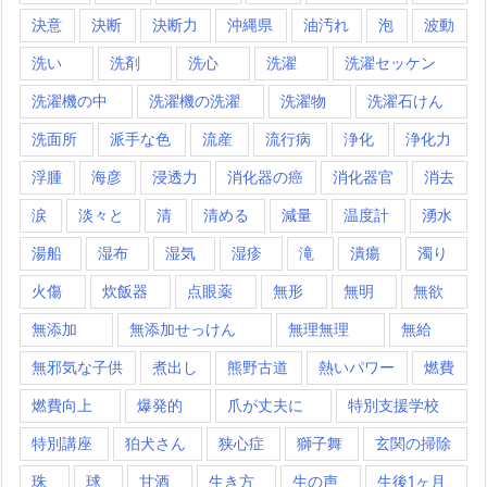
決意
決断
決断力
沖縄県
油汚れ
泡
波動
洗い
洗剤
洗心
洗濯
洗濯セッケン
洗濯機の中
洗濯機の洗濯
洗濯物
洗濯石けん
洗面所
派手な色
流産
流行病
浄化
浄化力
浮腫
海彦
浸透力
消化器の癌
消化器官
消去
涙
淡々と
清
清める
減量
温度計
湧水
湯船
湿布
湿気
湿疹
滝
潰瘍
濁り
火傷
炊飯器
点眼薬
無形
無明
無欲
無添加
無添加せっけん
無理無理
無給
無邪気な子供
煮出し
熊野古道
熱いパワー
燃費
燃費向上
爆発的
爪が丈夫に
特別支援学校
特別講座
狛犬さん
狭心症
獅子舞
玄関の掃除
珠
球
甘酒
生き方
生の声
生後1ヶ月