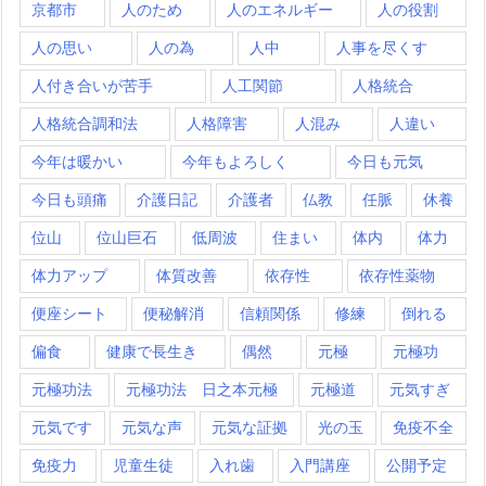
京都市
人のため
人のエネルギー
人の役割
人の思い
人の為
人中
人事を尽くす
人付き合いが苦手
人工関節
人格統合
人格統合調和法
人格障害
人混み
人違い
今年は暖かい
今年もよろしく
今日も元気
今日も頭痛
介護日記
介護者
仏教
任脈
休養
位山
位山巨石
低周波
住まい
体内
体力
体力アップ
体質改善
依存性
依存性薬物
便座シート
便秘解消
信頼関係
修練
倒れる
偏食
健康で長生き
偶然
元極
元極功
元極功法
元極功法 日之本元極
元極道
元気すぎ
元気です
元気な声
元気な証拠
光の玉
免疫不全
免疫力
児童生徒
入れ歯
入門講座
公開予定