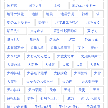
国府宮
国立大学
土楼
地のエネルギー
地球の浄化
地軸
地震
地震予測
執着
場
場のエネルギー
場作り
塩で邪気を払う
塩をまく
増田先生
声を出す
変形性股関節症
夏ばて
夏らしい
夏休み
夕涼み
夕立
外反母趾
多臓器不全
多重人格
多重人格障害
夜中
夢の中
大きな声
大どんでん返し
大丈夫です
大分県中津市
大型台風
大変身
大好評
大寒
大暑
大発見
大神神社
大谷翔平選手
大阪講座
大雨警報
大雪
大震災
天からのお知らせ
天の声
天の御中主
天の神様
天の采配
天命
天地
天災
天目
好転反応
姿勢
姿勢を正しく
威力
嬉しいお便り
嬉しい出来事
子供の成長
子供への脅し
子宮筋腫