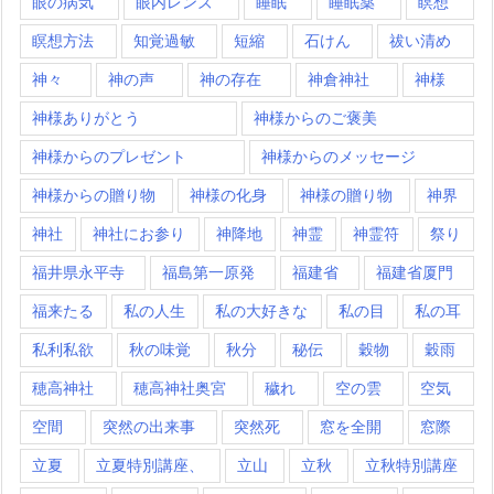
眼の病気
眼内レンズ
睡眠
睡眠薬
瞑想
瞑想方法
知覚過敏
短縮
石けん
祓い清め
神々
神の声
神の存在
神倉神社
神様
神様ありがとう
神様からのご褒美
神様からのプレゼント
神様からのメッセージ
神様からの贈り物
神様の化身
神様の贈り物
神界
神社
神社にお参り
神降地
神霊
神霊符
祭り
福井県永平寺
福島第一原発
福建省
福建省厦門
福来たる
私の人生
私の大好きな
私の目
私の耳
私利私欲
秋の味覚
秋分
秘伝
穀物
穀雨
穂高神社
穂高神社奥宮
穢れ
空の雲
空気
空間
突然の出来事
突然死
窓を全開
窓際
立夏
立夏特別講座、
立山
立秋
立秋特別講座