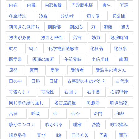
内在
内臓
内部被爆
円形脱毛症
再生
冗談
冬至特別
冷夏
分杭峠
切り傷
初公開
前向きな気持ち
前腕部
副反応
力
加熱
努力
努力が必要
努力と根性
労宮
効力
勉強時間
動功
匂い
化学物質過敏症
化粧品
化粧水
医学書
医師の診断
午前零時
半信半疑
南国
原発
厦門
受講
受講者
受験生の皆さん
口の中
口唇
口紅
古事記のものがたり
古代米
可愛らしく
可能性
右回り
右手首
右肩甲骨
同じ事の繰り返し
名古屋講座
向源寺
吹き出物
呂律
呼吸
命
命令
命門
和裁
咳がコンコン
咳が出る
唾液
啓蟄
喉の痛み
喘息発作
喜び
嘘
四苦八苦
回復
固形