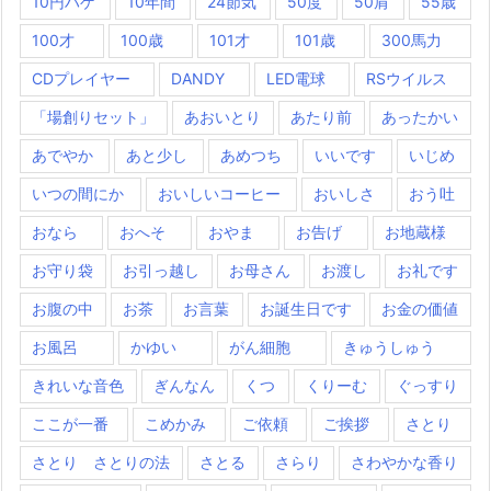
10円ハゲ
10年間
24節気
50度
50肩
55歳
100才
100歳
101才
101歳
300馬力
CDプレイヤー
DANDY
LED電球
RSウイルス
「場創りセット」
あおいとり
あたり前
あったかい
あでやか
あと少し
あめつち
いいです
いじめ
いつの間にか
おいしいコーヒー
おいしさ
おう吐
おなら
おへそ
おやま
お告げ
お地蔵様
お守り袋
お引っ越し
お母さん
お渡し
お礼です
お腹の中
お茶
お言葉
お誕生日です
お金の価値
お風呂
かゆい
がん細胞
きゅうしゅう
きれいな音色
ぎんなん
くつ
くりーむ
ぐっすり
ここが一番
こめかみ
ご依頼
ご挨拶
さとり
さとり さとりの法
さとる
さらり
さわやかな香り