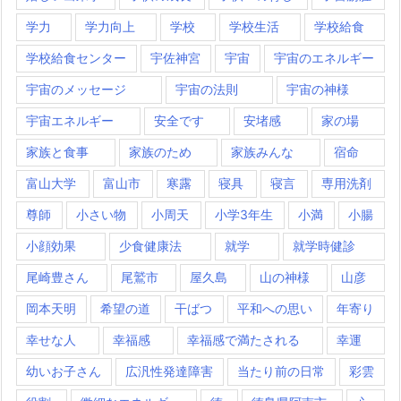
学力
学力向上
学校
学校生活
学校給食
学校給食センター
宇佐神宮
宇宙
宇宙のエネルギー
宇宙のメッセージ
宇宙の法則
宇宙の神様
宇宙エネルギー
安全です
安堵感
家の場
家族と食事
家族のため
家族みんな
宿命
富山大学
富山市
寒露
寝具
寝言
専用洗剤
尊師
小さい物
小周天
小学3年生
小満
小腸
小顔効果
少食健康法
就学
就学時健診
尾崎豊さん
尾鷲市
屋久島
山の神様
山彦
岡本天明
希望の道
干ばつ
平和への思い
年寄り
幸せな人
幸福感
幸福感で満たされる
幸運
幼いお子さん
広汎性発達障害
当たり前の日常
彩雲