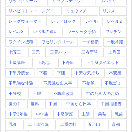
リップクリーム
リップスティック
リハビリ
リハビリトレーニング
リュウマチ
リンス
レッグウォーマー
レッドロック
レベル
レベル2
レベル3
レベルの違い
レーシック手術
ワクチン
ワクチン接種
ワセリンクリーム
一子相伝
一般常識
七五三
三元
三元パワー
三者面談
上丹田
上級講座
上高地
下丹田
下半身ダイエット
下半身痩せ
下着
下腿
不安な気持ち
不安感
不思議な体験
不思議な出来事
不整脈
不燃ゴミ
不登校
不眠
不眠症改善
世のため人のため
世の中
世界
中国
中国から日本
中国福建省
中学3年生
中学生
中級講座
主訴
乗鞍
乳歯
乳液
二十四節気
二重の虹
五台山
京都