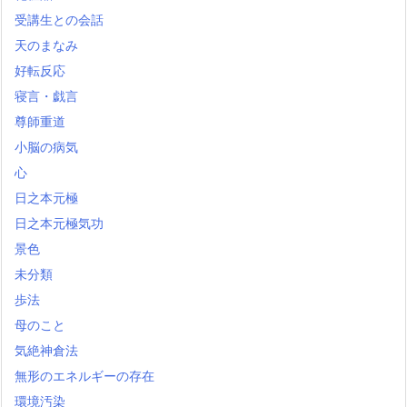
受講生との会話
天のまなみ
好転反応
寝言・戯言
尊師重道
小脳の病気
心
日之本元極
日之本元極気功
景色
未分類
歩法
母のこと
気絶神倉法
無形のエネルギーの存在
環境汚染