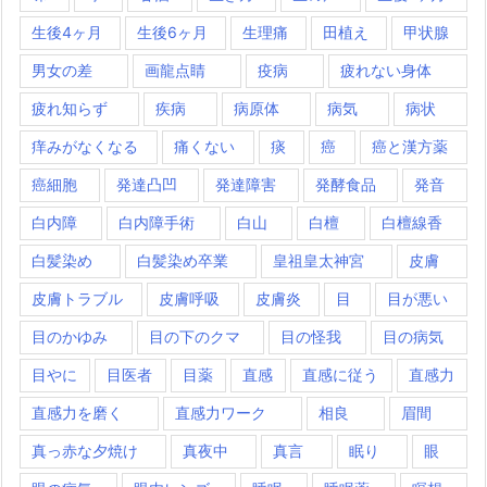
生後4ヶ月
生後6ヶ月
生理痛
田植え
甲状腺
男女の差
画龍点睛
疫病
疲れない身体
疲れ知らず
疾病
病原体
病気
病状
痒みがなくなる
痛くない
痰
癌
癌と漢方薬
癌細胞
発達凸凹
発達障害
発酵食品
発音
白内障
白内障手術
白山
白檀
白檀線香
白髪染め
白髪染め卒業
皇祖皇太神宮
皮膚
皮膚トラブル
皮膚呼吸
皮膚炎
目
目が悪い
目のかゆみ
目の下のクマ
目の怪我
目の病気
目やに
目医者
目薬
直感
直感に従う
直感力
直感力を磨く
直感力ワーク
相良
眉間
真っ赤な夕焼け
真夜中
真言
眠り
眼