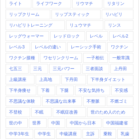
ライト
ライフワーク
リウマチ
リタリン
リップクリーム
リップスティック
リハビリ
リハビリトレーニング
リュウマチ
リンス
レッグウォーマー
レッドロック
レベル
レベル2
レベル3
レベルの違い
レーシック手術
ワクチン
ワクチン接種
ワセリンクリーム
一子相伝
一般常識
七五三
三元
三元パワー
三者面談
上丹田
上級講座
上高地
下丹田
下半身ダイエット
下半身痩せ
下着
下腿
不安な気持ち
不安感
不思議な体験
不思議な出来事
不整脈
不燃ゴミ
不登校
不眠
不眠症改善
世のため人のため
世の中
世界
中国
中国から日本
中国福建省
中学3年生
中学生
中級講座
主訴
乗鞍
乳歯