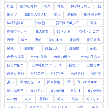
胎息
能力を発揮
能率
脊髄
脚が細くなる
脳
脳ミソ
脳出血の後遺症
脳天
脳梗塞
脳梗塞予防
脳機能障害
脳細胞
脳脊髄液減少症
腎虚
腫瘍マーカー
腰の痛み
腰ベルト
腰椎ヘルニア
腰骨
腹水
腹筋
膝の痛み
膝蓋骨
膝関節痛
膝頭
膠原病
膵臓がん
膵臓癌
臥龍
自分の常識
自分の役割
自分の根っこ
自分の生き方
自分の能力
自律神経のバランス
自慢げ
自慢です
自然な笑顔
自然災害
自然科学
自然素材
自閉症
臭い
致命的なミス
興奮状態
舌
良いエネルギー
良い出来事
良い匂い
良い品物
良い汗
良い睡眠
花の色
花束
花粉症
芸人
芸能
若々しく
若者たち
若者文化
苦しいとき
茨木
茶葉