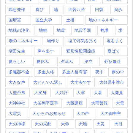
喘息発作
喜び
嘘
四苦八苦
回復
固形
国府宮
国立大学
土楼
地のエネルギー
地球の浄化
地軸
地震
地震予測
執着
場
場のエネルギー
場作り
塩で邪気を払う
塩をまく
増田先生
声を出す
変形性股関節症
夏ばて
夏らしい
夏休み
夕涼み
夕立
外反母趾
多臓器不全
多重人格
多重人格障害
夜中
夢の中
大きな声
大どんでん返し
大丈夫です
大分県中津市
大型台風
大変身
大好評
大寒
大暑
大発見
大神神社
大谷翔平選手
大阪講座
大雨警報
大雪
大震災
天からのお知らせ
天の声
天の御中主
天の神様
天の采配
天命
天地
天災
天目