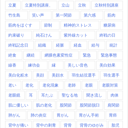
立夏
立夏特別講座、
立山
立秋
立秋特別講座
竹生島
笑い声
第一関節
第六感
筋肉
筋肉をほぐす
節制
精神的ストレス
糖尿病
約束破り
純石けん
紫外線カット
終戦の日
終戦記念日
組織
経脈
経血
給与
統計
絶食
継続
網膜色素変性症
緊急
緊急事態
線香
練功会
縁
美しい音色
美白効果
美白化粧水
美顔
美顔水
羽生結弦選手
羽生選手
老い
老化
老化現象
老師
老眼
老眼対策
老眼鏡
耳
耳たぶ
聖なる地
聞き流し
肉体
肌に優しい
肌の老化
股関節
股関節脱臼
肩関節
肺がん
肺の炎症
胃がん
胃がん手術
胃癌
背中が痛い
背中の刺青
背骨
背骨のゆがみ
胎児