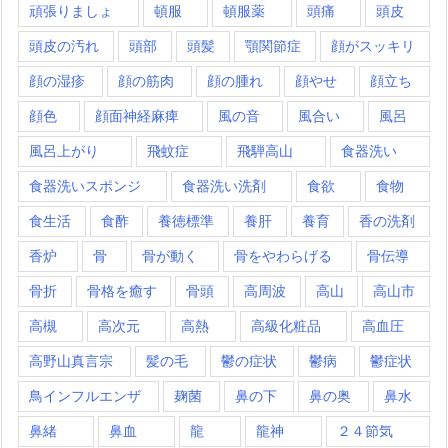
頑張りましょ
頓服
頓服薬
頭痛
頭皮
頭皮の汚れ
頭部
頭髪
顎関節症
顔がスッキリ
顔の湿疹
顔の筋肉
顔の腫れ
顔やせ
顔立ち
顔色
顔面神経麻痺
風の音
風合い
風呂
風呂上がり
飛蚊症
飛騨高山
食器洗い
食器洗いスポンジ
食器洗い洗剤
食欲
食物
食生活
食酢
養徳標準
養肝
養育
香の洗剤
香炉
骨
骨が動く
骨をやわらげる
骨伝導
骨折
骨格を癒す
骨頭
高周波
高山
高山市
高槻
高次元
高熱
高級化粧品
高血圧
高野山真言宗
髪の毛
鬱の症状
鬱病
鬱症状
鳥インフルエンザ
麹菌
鼻の下
鼻の奥
鼻水
鼻緒
鼻血
龍
龍神
２４節気