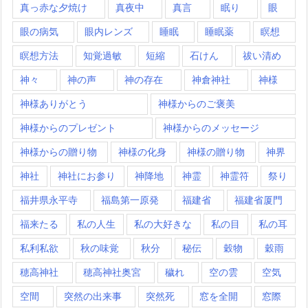
真っ赤な夕焼け
真夜中
真言
眠り
眼
眼の病気
眼内レンズ
睡眠
睡眠薬
瞑想
瞑想方法
知覚過敏
短縮
石けん
祓い清め
神々
神の声
神の存在
神倉神社
神様
神様ありがとう
神様からのご褒美
神様からのプレゼント
神様からのメッセージ
神様からの贈り物
神様の化身
神様の贈り物
神界
神社
神社にお参り
神降地
神霊
神霊符
祭り
福井県永平寺
福島第一原発
福建省
福建省厦門
福来たる
私の人生
私の大好きな
私の目
私の耳
私利私欲
秋の味覚
秋分
秘伝
穀物
穀雨
穂高神社
穂高神社奥宮
穢れ
空の雲
空気
空間
突然の出来事
突然死
窓を全開
窓際