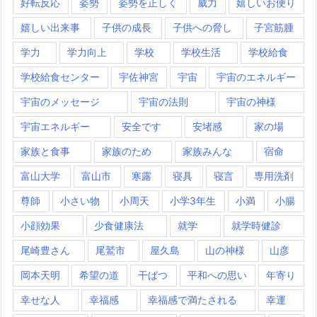
好転反応
姿勢
姿勢を正しく
威力
嬉しいお便り
嬉しい出来事
子供の成長
子供への脅し
子宮筋腫
学力
学力向上
学校
学校生活
学校給食
学校給食センター
宇佐神宮
宇宙
宇宙のエネルギー
宇宙のメッセージ
宇宙の法則
宇宙の神様
宇宙エネルギー
安全です
安堵感
家の場
家族と食事
家族のため
家族みんな
宿命
富山大学
富山市
寒露
寝具
寝言
専用洗剤
尊師
小さい物
小周天
小学3年生
小満
小腸
小顔効果
少食健康法
就学
就学時健診
尾崎豊さん
尾鷲市
屋久島
山の神様
山彦
岡本天明
希望の道
干ばつ
平和への思い
年寄り
幸せな人
幸福感
幸福感で満たされる
幸運