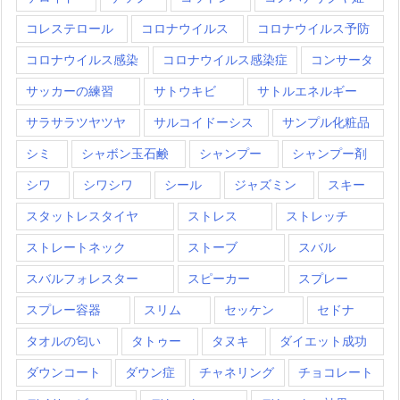
コレステロール
コロナウイルス
コロナウイルス予防
コロナウイルス感染
コロナウイルス感染症
コンサータ
サッカーの練習
サトウキビ
サトルエネルギー
サラサラツヤツヤ
サルコイドーシス
サンプル化粧品
シミ
シャボン玉石鹸
シャンプー
シャンプー剤
シワ
シワシワ
シール
ジャズミン
スキー
スタットレスタイヤ
ストレス
ストレッチ
ストレートネック
ストーブ
スバル
スバルフォレスター
スピーカー
スプレー
スプレー容器
スリム
セッケン
セドナ
タオルの匂い
タトゥー
タヌキ
ダイエット成功
ダウンコート
ダウン症
チャネリング
チョコレート