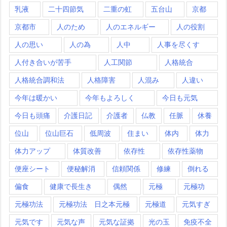
乳液
二十四節気
二重の虹
五台山
京都
京都市
人のため
人のエネルギー
人の役割
人の思い
人の為
人中
人事を尽くす
人付き合いが苦手
人工関節
人格統合
人格統合調和法
人格障害
人混み
人違い
今年は暖かい
今年もよろしく
今日も元気
今日も頭痛
介護日記
介護者
仏教
任脈
休養
位山
位山巨石
低周波
住まい
体内
体力
体力アップ
体質改善
依存性
依存性薬物
便座シート
便秘解消
信頼関係
修練
倒れる
偏食
健康で長生き
偶然
元極
元極功
元極功法
元極功法 日之本元極
元極道
元気すぎ
元気です
元気な声
元気な証拠
光の玉
免疫不全