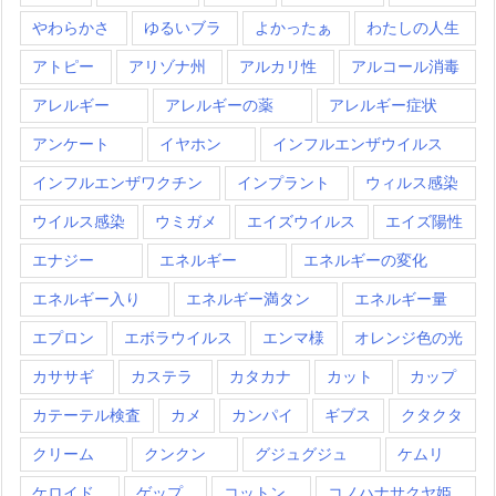
やわらかさ
ゆるいブラ
よかったぁ
わたしの人生
アトピー
アリゾナ州
アルカリ性
アルコール消毒
アレルギー
アレルギーの薬
アレルギー症状
アンケート
イヤホン
インフルエンザウイルス
インフルエンザワクチン
インプラント
ウィルス感染
ウイルス感染
ウミガメ
エイズウイルス
エイズ陽性
エナジー
エネルギー
エネルギーの変化
エネルギー入り
エネルギー満タン
エネルギー量
エプロン
エボラウイルス
エンマ様
オレンジ色の光
カササギ
カステラ
カタカナ
カット
カップ
カテーテル検査
カメ
カンパイ
ギブス
クタクタ
クリーム
クンクン
グジュグジュ
ケムリ
ケロイド
ゲップ
コットン
コノハナサクヤ姫