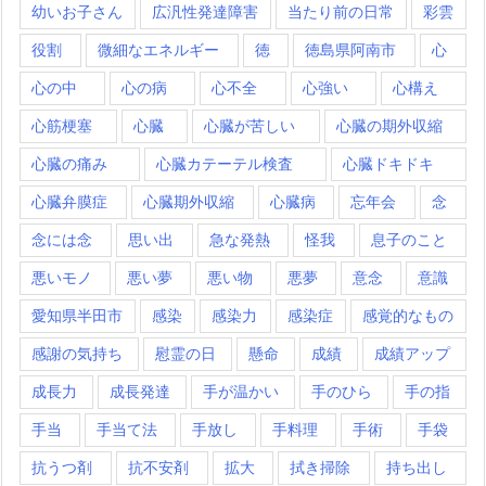
幼いお子さん
広汎性発達障害
当たり前の日常
彩雲
役割
微細なエネルギー
徳
徳島県阿南市
心
心の中
心の病
心不全
心強い
心構え
心筋梗塞
心臓
心臓が苦しい
心臓の期外収縮
心臓の痛み
心臓カテーテル検査
心臓ドキドキ
心臓弁膜症
心臓期外収縮
心臓病
忘年会
念
念には念
思い出
急な発熱
怪我
息子のこと
悪いモノ
悪い夢
悪い物
悪夢
意念
意識
愛知県半田市
感染
感染力
感染症
感覚的なもの
感謝の気持ち
慰霊の日
懸命
成績
成績アップ
成長力
成長発達
手が温かい
手のひら
手の指
手当
手当て法
手放し
手料理
手術
手袋
抗うつ剤
抗不安剤
拡大
拭き掃除
持ち出し