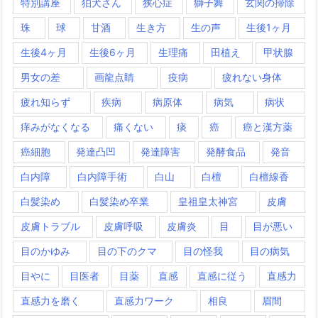
特別講座
狛犬さん
狭心症
獅子舞
玄関の掃除
珠
球
甘酒
生き方
生の声
生後1ヶ月
生後4ヶ月
生後6ヶ月
生理痛
田植え
甲状腺
男女の差
画龍点睛
疫病
疲れない身体
疲れ知らず
疾病
病原体
病気
病状
痒みがなくなる
痛くない
痰
癌
癌と漢方薬
癌細胞
発達凸凹
発達障害
発酵食品
発音
白内障
白内障手術
白山
白檀
白檀線香
白髪染め
白髪染め卒業
皇祖皇太神宮
皮膚
皮膚トラブル
皮膚呼吸
皮膚炎
目
目が悪い
目のかゆみ
目の下のクマ
目の怪我
目の病気
目やに
目医者
目薬
直感
直感に従う
直感力
直感力を磨く
直感力ワーク
相良
眉間