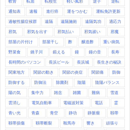
軟骨
転居
転校生
軽い風邪
逆子
逆転
通知表
速報
進行癌
運をつかむ
運転免許更新
過敏性腸症候群
遠隔
遠隔施術
遠隔気功
適応力
邪気
邪気を出す
邪気払い
邪気祓い
邪魔
部屋の片付け
部屋干し
酢
醸造酢
重い病気
野菜食
銚子川
鍛える
鐘
鐘の音
長寿
長時間のパソコン
長浜ビール
長浜城
長生きの秘訣
関東地方
関節の動き
関節の炎症
関節痛
防御
防御する
防御法
除菌剤
陰陽
陰陽バランス
陽の気
集中力
雑念
雑菌
難病
雪道
雲消し
電気自動車
電磁波対策
電話
霊
青い光
青森
青空
静功
静脈瘤
靱帯
靱帯損傷
靱帯断裂
鞍馬寺
響き
頑張り