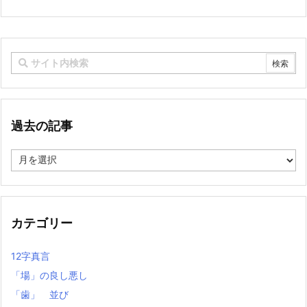
過去の記事
過
去
の
記
事
カテゴリー
12字真言
「場」の良し悪し
「歯」 並び