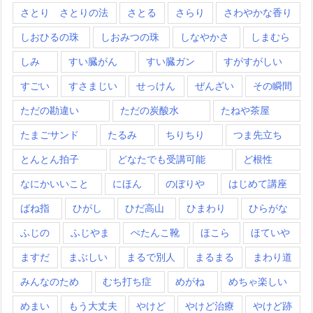
さとり さとりの法
さとる
さらり
さわやかな香り
しおひるの珠
しおみつの珠
しなやかさ
しまむら
しみ
すい臓がん
すい臓ガン
すがすがしい
すごい
すさまじい
せっけん
ぜんざい
その瞬間
ただの勘違い
ただの炭酸水
たねや茶屋
たまごサンド
たるみ
ちりちり
つま先立ち
とんとん拍子
どなたでも受講可能
ど根性
なにかいいこと
にほん
のぼりや
はじめて講座
ばね指
ひがし
ひだ高山
ひまわり
ひらがな
ふじの
ふじやま
ぺたんこ靴
ほこら
ほていや
ますだ
まぶしい
まるで別人
まるまる
まわり道
みんなのため
むち打ち症
めがね
めちゃ楽しい
めまい
もう大丈夫
やけど
やけど治療
やけど跡