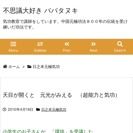
不思議大好き ババタヌキ
気功教室で講師をしています。中国元極功法８００年の伝統を受け
継いだ功法です。
Menu
Sidebar
Prev
Next
Search
ホーム
>
日之本元極気功
天目が開くと 元光がみえる （超能力と気功）
2010年4月19日
日之本元極気功
小学生のお子さんが、「環排」を受講した。