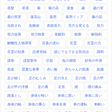
茶髪
草原
菊
菊の花
菜食
菱
菱の実
菱の実茶
蓮花山
薬用
薬用リップ
藤の花
虫刺され
血糖値
表面張力
見方を変える
視力
視力改善
視力検査
覚醒剤
観察
解熱剤
解離性人格障害
言葉の遅れ
言霊
言霊の力
言霊の効果
読者登録
誰にでもできる気功法
調和
講座
謹賀新年
豆苗
負の感情
財布の中身
貧血
質素な食事
赤い服
赤ちゃんの肌着
超越
足が細く
足のむくみ
足の冷え
足の指
足の甲
足の甲の浮腫
足の裏
足首
踵
踵の痛み
踵落とし
身体が軽い
身体に悪い
身体に良い
身体の軸
身体の重心
身体全身
車の運転
車酔い