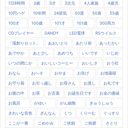
1日8時間
2歳
3才
3次元
4人家族
4歳児
10円ハゲ
10年間
24節気
50度
50肩
55歳
100才
100歳
101才
101歳
300馬力
CDプレイヤー
DANDY
LED電球
RSウイルス
「場創りセット」
あおいとり
あたり前
あったかい
あでやか
あと少し
あめつち
いいです
いじめ
いつの間にか
おいしいコーヒー
おいしさ
おう吐
おなら
おへそ
おやま
お告げ
お地蔵様
お守り袋
お引っ越し
お母さん
お渡し
お礼です
お腹の中
お茶
お言葉
お誕生日です
お金の価値
お風呂
かゆい
がん細胞
きゅうしゅう
きれいな音色
ぎんなん
くつ
くりーむ
ぐっすり
ここが一番
こめかみ
ご依頼
ご挨拶
さとり