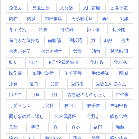
免疫力
児童生徒
入れ歯
入門講座
公開予定
内在
内臓
内部被爆
円形脱毛症
再生
冗談
冬至特別
冷夏
分杭峠
切り傷
初公開
前向きな気持ち
前腕部
副反応
力
加熱
努力
努力が必要
努力と根性
労宮
効力
勉強時間
動功
匂い
化学物質過敏症
化粧品
化粧水
医学書
医師の診断
午前零時
半信半疑
南国
原発
厦門
受講
受講者
受験生の皆さん
口の中
口唇
口紅
古事記のものがたり
古代米
可愛らしく
可能性
右回り
右手首
右肩甲骨
同じ事の繰り返し
名古屋講座
向源寺
吹き出物
呂律
呼吸
命
命令
命門
和裁
咳がコンコン
咳が出る
唾液
啓蟄
喉の痛み