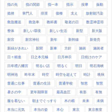
指の先
指の関節
指一本
指示
按摩
振動
捻挫
掌門人
排泄
接種
支え
放射能汚染
救急搬送
救急車
教科書
敬老の日
数霊神霊符
整体
新しい環境
新しい生活
新型
新大阪
新宮
新宮神社
新年
新幹線
新発売
新緑がきれい
新聞
新車
方針
施術
施術者
日々精進
日之本元極
日月神示
日焼けのケア
日牟禮八幡宮
明るい話
明るく
明日
明石海峡
明神池
昨年末
時空
時空を超えて
時計
晩秋
普通に仕事
普通の生活
普通学校
智恵
智慧
暑さの中
更年期障害
最高血圧
有形
有無
服を着ない
朝までぐっすり
木の精
未来
未病
本当に元気
本当の姿
本心
東京
東京教室