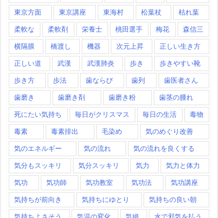
東京方面
東京講座
東海村
松葉杖
枯れ葉
柔軟な
柔軟剤
栄養士
桃田選手
梅花
森信三
横隔膜
橋渡し
機器
次元上昇
正しい生き方
正しい道
武漢
武漢肺炎
歩き
歩きやすい靴
歩き方
歩法
歯ならび
歯列
歯医者さん
歯磨き
歯磨き剤
歯磨き粉
歯茎の腫れ
死にたい気持ち
毎日がクリスマス
毎日の生活
毒物
毒素
毒素排出
毛染め
気のめぐり改善
気のエネルギー
気の流れ
気の流れを良くする
気分もスッキリ
気分スッキリ
気力
気力と体力
気功
気功師
気功教室
気功法
気功講座
気持ちが前向き
気持ちにゆとり
気持ちの良い朝
気持ちよさそう
気温の変化
気絶
水で邪気を払う