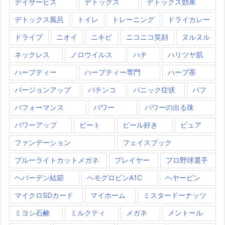
デイサービス
デトックス
デトックス効果
デトックス風呂
トイレ
トレーニング
ドライカレー
ドライブ
ニオイ
ニキビ
ニコニコ笑顔
ヌルヌル
ネックレス
ノロウイルス
ハチ
ハリツヤ肌
ハーブティー
ハーブティー専門
ハーブ茶
バージョンアップ
パチンコ
パニック症状
パフ
パフォーマンス
パワー
パワーの出る珠
パワーアップ
ビート
ビール好き
ピュア
ファンデーション
フェイスブック
ブルーライトカットメガネ
プレイヤー
プロ野球選手
ヘパーデン結節
ヘモグロビンA1C
ヘヤーピン
マイクロSDカード
マイホーム
ミスタードーナッツ
ミヨシ石鹸
ミルクティ
メガネ
メントール