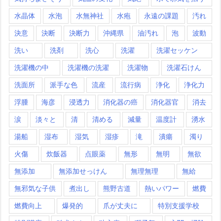
水晶体
水泡
水無神社
水疱
永遠の課題
汚れ
決意
決断
決断力
沖縄県
油汚れ
泡
波動
洗い
洗剤
洗心
洗濯
洗濯セッケン
洗濯機の中
洗濯機の洗濯
洗濯物
洗濯石けん
洗面所
派手な色
流産
流行病
浄化
浄化力
浮腫
海彦
浸透力
消化器の癌
消化器官
消去
涙
淡々と
清
清める
減量
温度計
湧水
湯船
湿布
湿気
湿疹
滝
潰瘍
濁り
火傷
炊飯器
点眼薬
無形
無明
無欲
無添加
無添加せっけん
無理無理
無給
無邪気な子供
煮出し
熊野古道
熱いパワー
燃費
燃費向上
爆発的
爪が丈夫に
特別支援学校