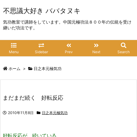
不思議大好き ババタヌキ
気功教室で講師をしています。中国元極功法８００年の伝統を受け
継いだ功法です。
Menu
Sidebar
Prev
Next
Search
ホーム
>
日之本元極気功
まだまだ続く 好転反応
2010年11月8日
日之本元極気功
好転反応が 続いている