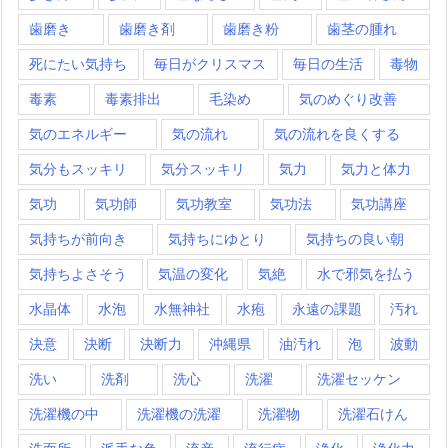
歯磨き
歯磨き剤
歯磨き粉
歯茎の腫れ
死にたい気持ち
毎日がクリスマス
毎日の生活
毒物
毒素
毒素排出
毛染め
気のめぐり改善
気のエネルギー
気の流れ
気の流れを良くする
気分もスッキリ
気分スッキリ
気力
気力と体力
気功
気功師
気功教室
気功法
気功講座
気持ちが前向き
気持ちにゆとり
気持ちの良い朝
気持ちよさそう
気温の変化
気絶
水で邪気を払う
水晶体
水泡
水無神社
水疱
永遠の課題
汚れ
決意
決断
決断力
沖縄県
油汚れ
泡
波動
洗い
洗剤
洗心
洗濯
洗濯セッケン
洗濯機の中
洗濯機の洗濯
洗濯物
洗濯石けん