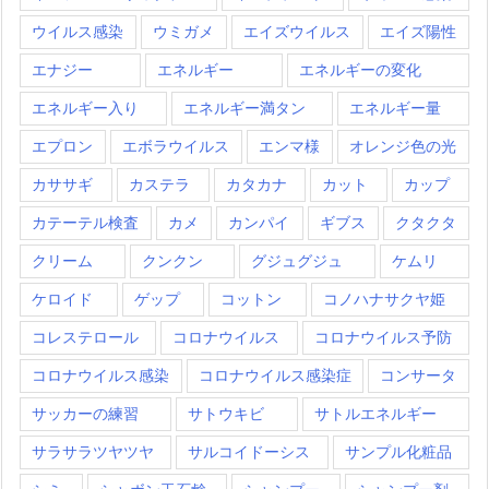
ウイルス感染
ウミガメ
エイズウイルス
エイズ陽性
エナジー
エネルギー
エネルギーの変化
エネルギー入り
エネルギー満タン
エネルギー量
エプロン
エボラウイルス
エンマ様
オレンジ色の光
カササギ
カステラ
カタカナ
カット
カップ
カテーテル検査
カメ
カンパイ
ギブス
クタクタ
クリーム
クンクン
グジュグジュ
ケムリ
ケロイド
ゲップ
コットン
コノハナサクヤ姫
コレステロール
コロナウイルス
コロナウイルス予防
コロナウイルス感染
コロナウイルス感染症
コンサータ
サッカーの練習
サトウキビ
サトルエネルギー
サラサラツヤツヤ
サルコイドーシス
サンプル化粧品