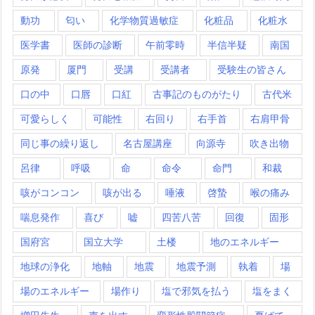
動功
匂い
化学物質過敏症
化粧品
化粧水
医学書
医師の診断
午前零時
半信半疑
南国
原発
厦門
受講
受講者
受験生の皆さん
口の中
口唇
口紅
古事記のものがたり
古代米
可愛らしく
可能性
右回り
右手首
右肩甲骨
同じ事の繰り返し
名古屋講座
向源寺
吹き出物
呂律
呼吸
命
命令
命門
和裁
咳がコンコン
咳が出る
唾液
啓蟄
喉の痛み
喘息発作
喜び
嘘
四苦八苦
回復
固形
国府宮
国立大学
土楼
地のエネルギー
地球の浄化
地軸
地震
地震予測
執着
場
場のエネルギー
場作り
塩で邪気を払う
塩をまく