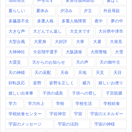
増田先生
声を出す
変形性股関節症
夏ばて
夏らしい
夏休み
夕涼み
夕立
外反母趾
多臓器不全
多重人格
多重人格障害
夜中
夢の中
大きな声
大どんでん返し
大丈夫です
大分県中津市
大型台風
大変身
大好評
大寒
大暑
大発見
大神神社
大谷翔平選手
大阪講座
大雨警報
大雪
大震災
天からのお知らせ
天の声
天の御中主
天の神様
天の采配
天命
天地
天災
天目
好転反応
姿勢
姿勢を正しく
威力
嬉しいお便り
嬉しい出来事
子供の成長
子供への脅し
子宮筋腫
学力
学力向上
学校
学校生活
学校給食
学校給食センター
宇佐神宮
宇宙
宇宙のエネルギー
宇宙のメッセージ
宇宙の法則
宇宙の神様