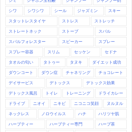
シミ
シャボン玉石鹸
シャンプー
シャンプー剤
シワ
シワシワ
シール
ジャズミン
スキー
スタットレスタイヤ
ストレス
ストレッチ
ストレートネック
ストーブ
スバル
スバルフォレスター
スピーカー
スプレー
スプレー容器
スリム
セッケン
セドナ
タオルの匂い
タトゥー
タヌキ
ダイエット成功
ダウンコート
ダウン症
チャネリング
チョコレート
デイサービス
デトックス
デトックス効果
デトックス風呂
トイレ
トレーニング
ドライカレー
ドライブ
ニオイ
ニキビ
ニコニコ笑顔
ヌルヌル
ネックレス
ノロウイルス
ハチ
ハリツヤ肌
ハーブティー
ハーブティー専門
ハーブ茶