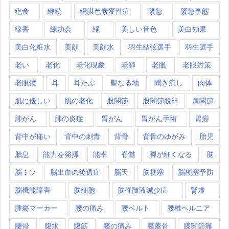
絶食
継続
網膜色素変性症
緊急
緊急事態
線香
練功会
縁
美しい音色
美白効果
美白化粧水
美顔
美顔水
羽生結弦選手
羽生選手
老い
老化
老化現象
老師
老眼
老眼対策
老眼鏡
耳
耳たぶ
聖なる地
聞き流し
肉体
肌に優しい
肌の老化
股関節
股関節脱臼
肩関節
肺がん
肺の炎症
胃がん
胃がん手術
胃癌
背中が痛い
背中の刺青
背骨
背骨のゆがみ
胎児
胎息
能力を発揮
能率
脊髄
脚が細くなる
脳
脳ミソ
脳出血の後遺症
脳天
脳梗塞
脳梗塞予防
脳機能障害
脳細胞
脳脊髄液減少症
腎虚
腫瘍マーカー
腰の痛み
腰ベルト
腰椎ヘルニア
腰骨
腹水
腹筋
膝の痛み
膝蓋骨
膝関節痛