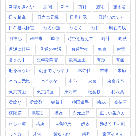
新緑がきれい
新聞
新車
方針
施術
施術者
日々精進
日之本元極
日月神示
日焼けのケア
日牟禮八幡宮
明るい話
明るく
明日
明石海峡
明神池
昨年末
時空
時空を超えて
時計
晩秋
普通に仕事
普通の生活
普通学校
智恵
智慧
暑さの中
更年期障害
最高血圧
有形
有無
服を着ない
朝までぐっすり
木の精
未来
未病
本当に元気
本当の姿
本心
東京
東京教室
東京方面
東京講座
東海村
松葉杖
枯れ葉
柔軟な
柔軟剤
栄養士
桃田選手
梅花
森信三
横隔膜
橋渡し
機器
次元上昇
正しい生き方
正しい道
武漢
武漢肺炎
歩き
歩きやすい靴
歩き方
歩法
歯ならび
歯列
歯医者さん