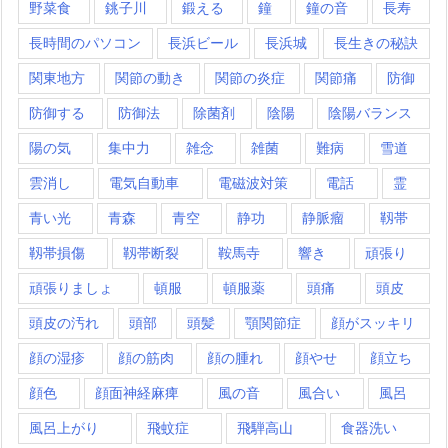
野菜食
銚子川
鍛える
鐘
鐘の音
長寿
長時間のパソコン
長浜ビール
長浜城
長生きの秘訣
関東地方
関節の動き
関節の炎症
関節痛
防御
防御する
防御法
除菌剤
陰陽
陰陽バランス
陽の気
集中力
雑念
雑菌
難病
雪道
雲消し
電気自動車
電磁波対策
電話
霊
青い光
青森
青空
静功
静脈瘤
靱帯
靱帯損傷
靱帯断裂
鞍馬寺
響き
頑張り
頑張りましょ
頓服
頓服薬
頭痛
頭皮
頭皮の汚れ
頭部
頭髪
顎関節症
顔がスッキリ
顔の湿疹
顔の筋肉
顔の腫れ
顔やせ
顔立ち
顔色
顔面神経麻痺
風の音
風合い
風呂
風呂上がり
飛蚊症
飛騨高山
食器洗い