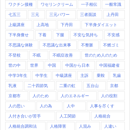
ワクチン接種
ワセリンクリーム
一子相伝
一般常識
七五三
三元
三元パワー
三者面談
上丹田
上級講座
上高地
下丹田
下半身ダイエット
下半身痩せ
下着
下腿
不安な気持ち
不安感
不思議な体験
不思議な出来事
不整脈
不燃ゴミ
不登校
不眠
不眠症改善
世のため人のため
世の中
世界
中国
中国から日本
中国福建省
中学3年生
中学生
中級講座
主訴
乗鞍
乳歯
乳液
二十四節気
二重の虹
五台山
京都
京都市
人のため
人のエネルギー
人の役割
人の思い
人の為
人中
人事を尽くす
人付き合いが苦手
人工関節
人格統合
人格統合調和法
人格障害
人混み
人違い