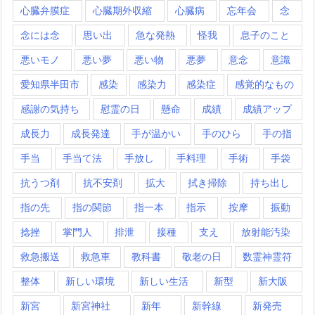
心臓弁膜症
心臓期外収縮
心臓病
忘年会
念
念には念
思い出
急な発熱
怪我
息子のこと
悪いモノ
悪い夢
悪い物
悪夢
意念
意識
愛知県半田市
感染
感染力
感染症
感覚的なもの
感謝の気持ち
慰霊の日
懸命
成績
成績アップ
成長力
成長発達
手が温かい
手のひら
手の指
手当
手当て法
手放し
手料理
手術
手袋
抗うつ剤
抗不安剤
拡大
拭き掃除
持ち出し
指の先
指の関節
指一本
指示
按摩
振動
捻挫
掌門人
排泄
接種
支え
放射能汚染
救急搬送
救急車
教科書
敬老の日
数霊神霊符
整体
新しい環境
新しい生活
新型
新大阪
新宮
新宮神社
新年
新幹線
新発売