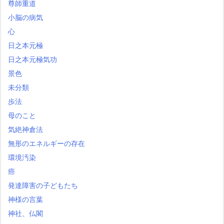
尊師重道
小脳の病気
心
日之本元極
日之本元極気功
景色
未分類
歩法
母のこと
気絶神倉法
無形のエネルギーの存在
環境汚染
癌
発達障害の子どもたち
神様の言葉
神社、仏閣