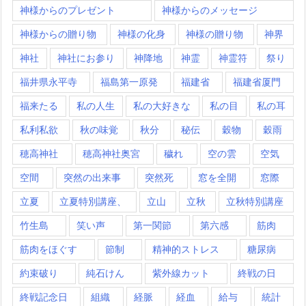
神様からのプレゼント
神様からのメッセージ
神様からの贈り物
神様の化身
神様の贈り物
神界
神社
神社にお参り
神降地
神霊
神霊符
祭り
福井県永平寺
福島第一原発
福建省
福建省厦門
福来たる
私の人生
私の大好きな
私の目
私の耳
私利私欲
秋の味覚
秋分
秘伝
穀物
穀雨
穂高神社
穂高神社奥宮
穢れ
空の雲
空気
空間
突然の出来事
突然死
窓を全開
窓際
立夏
立夏特別講座、
立山
立秋
立秋特別講座
竹生島
笑い声
第一関節
第六感
筋肉
筋肉をほぐす
節制
精神的ストレス
糖尿病
約束破り
純石けん
紫外線カット
終戦の日
終戦記念日
組織
経脈
経血
給与
統計