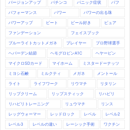
バージョンアップ
パチンコ
パニック症状
パフ
パフォーマンス
パワー
パワーの出る珠
パワーアップ
ビート
ビール好き
ピュア
ファンデーション
フェイスブック
ブルーライトカットメガネ
プレイヤー
プロ野球選手
ヘパーデン結節
ヘモグロビンA1C
ヘヤーピン
マイクロSDカード
マイホーム
ミスタードーナッツ
ミヨシ石鹸
ミルクティ
メガネ
メントール
ライト
ライフワーク
リウマチ
リタリン
リップクリーム
リップスティック
リハビリ
リハビリトレーニング
リュウマチ
リンス
レッグウォーマー
レッドロック
レベル
レベル2
レベル3
レベルの違い
レーシック手術
ワクチン