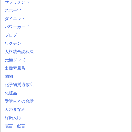
サプリメント
スポーツ
ダイエット
パワーカード
ブログ
ワクチン
人格統合調和法
元極グッズ
出毒素風呂
動物
化学物質過敏症
化粧品
受講生との会話
天のまなみ
好転反応
寝言・戯言