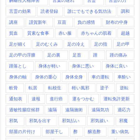
解離性人格障害
言葉の遅れ
言霊
言霊の力
言霊の効果
読者登録
誰にでもできる気功法
調和
講座
謹賀新年
豆苗
負の感情
財布の中身
貧血
質素な食事
赤い服
赤ちゃんの肌着
超越
足が細く
足のむくみ
足の冷え
足の指
足の甲
足の甲の浮腫
足の裏
足首
踵
踵の痛み
踵落とし
身体が軽い
身体に悪い
身体に良い
身体の軸
身体の重心
身体全身
車の運転
車酔い
軟骨
転居
転校生
軽い風邪
逆子
逆転
通知表
速報
進行癌
運をつかむ
運転免許更新
過敏性腸症候群
遠隔
遠隔施術
遠隔気功
適応力
邪気
邪気を出す
邪気払い
邪気祓い
邪魔
部屋の片付け
部屋干し
酢
醸造酢
重い病気