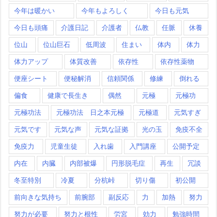
今年は暖かい
今年もよろしく
今日も元気
今日も頭痛
介護日記
介護者
仏教
任脈
休養
位山
位山巨石
低周波
住まい
体内
体力
体力アップ
体質改善
依存性
依存性薬物
便座シート
便秘解消
信頼関係
修練
倒れる
偏食
健康で長生き
偶然
元極
元極功
元極功法
元極功法 日之本元極
元極道
元気すぎ
元気です
元気な声
元気な証拠
光の玉
免疫不全
免疫力
児童生徒
入れ歯
入門講座
公開予定
内在
内臓
内部被爆
円形脱毛症
再生
冗談
冬至特別
冷夏
分杭峠
切り傷
初公開
前向きな気持ち
前腕部
副反応
力
加熱
努力
努力が必要
努力と根性
労宮
効力
勉強時間