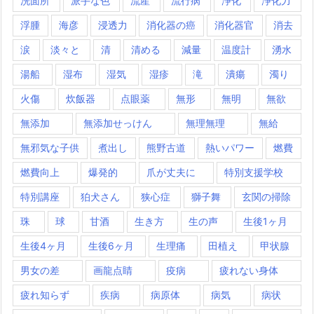
洗面所
派手な色
流産
流行病
浄化
浄化力
浮腫
海彦
浸透力
消化器の癌
消化器官
消去
涙
淡々と
清
清める
減量
温度計
湧水
湯船
湿布
湿気
湿疹
滝
潰瘍
濁り
火傷
炊飯器
点眼薬
無形
無明
無欲
無添加
無添加せっけん
無理無理
無給
無邪気な子供
煮出し
熊野古道
熱いパワー
燃費
燃費向上
爆発的
爪が丈夫に
特別支援学校
特別講座
狛犬さん
狭心症
獅子舞
玄関の掃除
珠
球
甘酒
生き方
生の声
生後1ヶ月
生後4ヶ月
生後6ヶ月
生理痛
田植え
甲状腺
男女の差
画龍点睛
疫病
疲れない身体
疲れ知らず
疾病
病原体
病気
病状