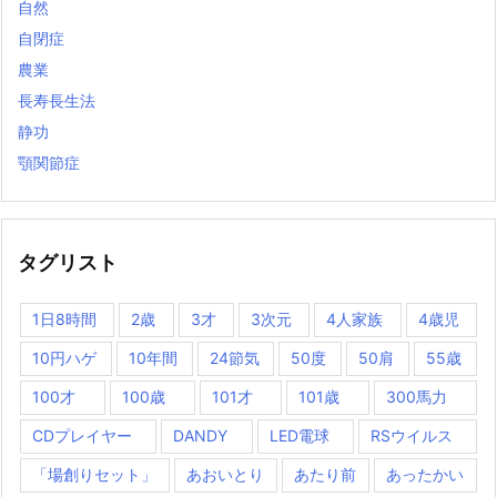
自然
自閉症
農業
長寿長生法
静功
顎関節症
タグリスト
1日8時間
2歳
3才
3次元
4人家族
4歳児
10円ハゲ
10年間
24節気
50度
50肩
55歳
100才
100歳
101才
101歳
300馬力
CDプレイヤー
DANDY
LED電球
RSウイルス
「場創りセット」
あおいとり
あたり前
あったかい