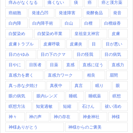
痒みがなくなる
痛くない
痰
癌
癌と漢方薬
癌細胞
発達凸凹
発達障害
発酵食品
発音
白内障
白内障手術
白山
白檀
白檀線香
白髪染め
白髪染め卒業
皇祖皇太神宮
皮膚
皮膚トラブル
皮膚呼吸
皮膚炎
目
目が悪い
目のかゆみ
目の下のクマ
目の怪我
目の病気
目やに
目医者
目薬
直感
直感に従う
直感力
直感力を磨く
直感力ワーク
相良
眉間
真っ赤な夕焼け
真夜中
真言
眠り
眼
眼の病気
眼内レンズ
睡眠
睡眠薬
瞑想
瞑想方法
知覚過敏
短縮
石けん
祓い清め
神々
神の声
神の存在
神倉神社
神様
神様ありがとう
神様からのご褒美