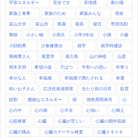
宇宙エネルギー
安全です
安堵感
家の場
家族と食事
家族のため
家族みんな
宿命
富山大学
富山市
寒露
寝具
寝言
専用洗剤
尊師
小さい物
小周天
小学3年生
小満
小腸
小顔効果
少食健康法
就学
就学時健診
尾崎豊さん
尾鷲市
屋久島
山の神様
山彦
岡本天明
希望の道
干ばつ
平和への思い
年寄り
幸せな人
幸福感
幸福感で満たされる
幸運
幼いお子さん
広汎性発達障害
当たり前の日常
彩雲
役割
微細なエネルギー
徳
徳島県阿南市
心
心の中
心の病
心不全
心強い
心構え
心筋梗塞
心臓
心臓が苦しい
心臓の期外収縮
心臓の痛み
心臓カテーテル検査
心臓ドキドキ