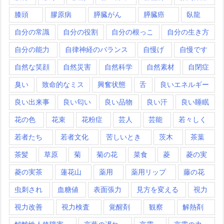
膝頭
膠原病
膵臓がん
膵臓癌
臥龍
自分の常識
自分の役割
自分の根っこ
自分の生き方
自分の能力
自律神経のバランス
自慢げ
自慢です
自然な笑顔
自然災害
自然科学
自然素材
自閉症
臭い
致命的なミス
興奮状態
舌
良いエネルギー
良い出来事
良い匂い
良い品物
良い汗
良い睡眠
花の色
花束
花粉症
芸人
芸能
若々しく
若者たち
若者文化
苦しいとき
茨木
茶葉
茶髪
草原
菊
菊の花
菜食
菱
菱の実
菱の実茶
蓮花山
薬用
薬用リップ
藤の花
虫刺され
血糖値
表面張力
見方を変える
視力
視力改善
視力検査
覚醒剤
観察
解熱剤