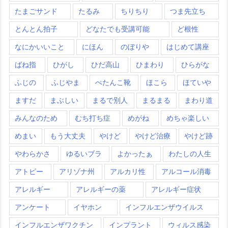
たまごサンド
たるみ
ちりちり
つま先立ち
とんとん拍子
どなたでも受講可能
ど根性
なにかいいこと
にほん
のぼりや
はじめて講座
ばね指
ひがし
ひだ高山
ひまわり
ひらがな
ふじの
ふじやま
ぺたんこ靴
ほこら
ほていや
ますだ
まぶしい
まるで別人
まるまる
まわり道
みんなのため
むち打ち症
めがね
めちゃ楽しい
めまい
もう大丈夫
やけど
やけど治療
やけど跡
やわらかさ
ゆるいブラ
よかったぁ
わたしの人生
アトピー
アリゾナ州
アルカリ性
アルコール消毒
アレルギー
アレルギーの薬
アレルギー症状
アンケート
イヤホン
インフルエンザウイルス
インフルエンザワクチン
インプラント
ウィルス感染