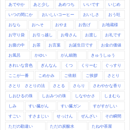
あでやか
あと少し
あめつち
いいです
いじめ
いつの間にか
おいしいコーヒー
おいしさ
おう吐
おなら
おへそ
おやま
お告げ
お地蔵様
お守り袋
お引っ越し
お母さん
お渡し
お礼です
お腹の中
お茶
お言葉
お誕生日です
お金の価値
お風呂
かゆい
がん細胞
きゅうしゅう
きれいな音色
ぎんなん
くつ
くりーむ
ぐっすり
ここが一番
こめかみ
ご依頼
ご挨拶
さとり
さとり さとりの法
さとる
さらり
さわやかな香り
しおひるの珠
しおみつの珠
しなやかさ
しまむら
しみ
すい臓がん
すい臓ガン
すがすがしい
すごい
すさまじい
せっけん
ぜんざい
その瞬間
ただの勘違い
ただの炭酸水
たねや茶屋