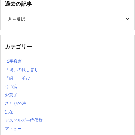
過去の記事
過
去
の
記
事
カテゴリー
12字真言
「場」の良し悪し
「歯」 並び
うつ病
お菓子
さとりの法
はな
アスペルガー症候群
アトピー