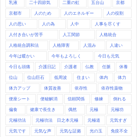
乳液
二十四節気
二重の虹
五台山
京都
京都市
人のため
人のエネルギー
人の役割
人の思い
人の為
人中
人事を尽くす
人付き合いが苦手
人工関節
人格統合
人格統合調和法
人格障害
人混み
人違い
今年は暖かい
今年もよろしく
今日も元気
今日も頭痛
介護日記
介護者
仏教
任脈
休養
位山
位山巨石
低周波
住まい
体内
体力
体力アップ
体質改善
依存性
依存性薬物
便座シート
便秘解消
信頼関係
修練
倒れる
偏食
健康で長生き
偶然
元極
元極功
元極功法
元極功法 日之本元極
元極道
元気すぎ
元気です
元気な声
元気な証拠
光の玉
免疫不全