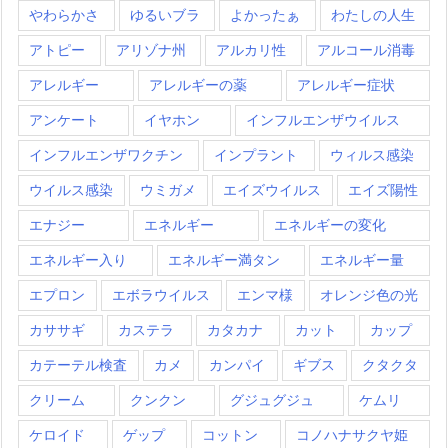
やわらかさ
ゆるいブラ
よかったぁ
わたしの人生
アトピー
アリゾナ州
アルカリ性
アルコール消毒
アレルギー
アレルギーの薬
アレルギー症状
アンケート
イヤホン
インフルエンザウイルス
インフルエンザワクチン
インプラント
ウィルス感染
ウイルス感染
ウミガメ
エイズウイルス
エイズ陽性
エナジー
エネルギー
エネルギーの変化
エネルギー入り
エネルギー満タン
エネルギー量
エプロン
エボラウイルス
エンマ様
オレンジ色の光
カササギ
カステラ
カタカナ
カット
カップ
カテーテル検査
カメ
カンパイ
ギブス
クタクタ
クリーム
クンクン
グジュグジュ
ケムリ
ケロイド
ゲップ
コットン
コノハナサクヤ姫