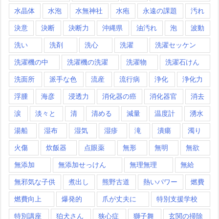
水晶体
水泡
水無神社
水疱
永遠の課題
汚れ
決意
決断
決断力
沖縄県
油汚れ
泡
波動
洗い
洗剤
洗心
洗濯
洗濯セッケン
洗濯機の中
洗濯機の洗濯
洗濯物
洗濯石けん
洗面所
派手な色
流産
流行病
浄化
浄化力
浮腫
海彦
浸透力
消化器の癌
消化器官
消去
涙
淡々と
清
清める
減量
温度計
湧水
湯船
湿布
湿気
湿疹
滝
潰瘍
濁り
火傷
炊飯器
点眼薬
無形
無明
無欲
無添加
無添加せっけん
無理無理
無給
無邪気な子供
煮出し
熊野古道
熱いパワー
燃費
燃費向上
爆発的
爪が丈夫に
特別支援学校
特別講座
狛犬さん
狭心症
獅子舞
玄関の掃除