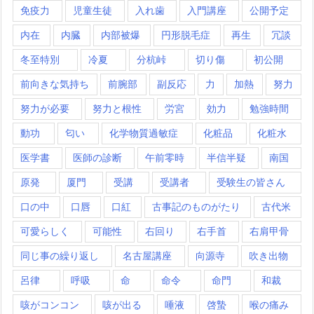
免疫力
児童生徒
入れ歯
入門講座
公開予定
内在
内臓
内部被爆
円形脱毛症
再生
冗談
冬至特別
冷夏
分杭峠
切り傷
初公開
前向きな気持ち
前腕部
副反応
力
加熱
努力
努力が必要
努力と根性
労宮
効力
勉強時間
動功
匂い
化学物質過敏症
化粧品
化粧水
医学書
医師の診断
午前零時
半信半疑
南国
原発
厦門
受講
受講者
受験生の皆さん
口の中
口唇
口紅
古事記のものがたり
古代米
可愛らしく
可能性
右回り
右手首
右肩甲骨
同じ事の繰り返し
名古屋講座
向源寺
吹き出物
呂律
呼吸
命
命令
命門
和裁
咳がコンコン
咳が出る
唾液
啓蟄
喉の痛み