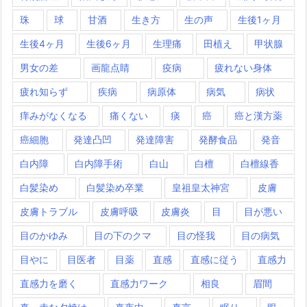
珠
球
甘酒
生き方
生の声
生後1ヶ月
生後4ヶ月
生後6ヶ月
生理痛
田植え
甲状腺
男女の差
画龍点睛
疫病
疲れない身体
疲れ知らず
疾病
病原体
病気
病状
痒みがなくなる
痛くない
痰
癌
癌と漢方薬
癌細胞
発達凸凹
発達障害
発酵食品
発音
白内障
白内障手術
白山
白檀
白檀線香
白髪染め
白髪染め卒業
皇祖皇太神宮
皮膚
皮膚トラブル
皮膚呼吸
皮膚炎
目
目が悪い
目のかゆみ
目の下のクマ
目の怪我
目の病気
目やに
目医者
目薬
直感
直感に従う
直感力
直感力を磨く
直感力ワーク
相良
眉間