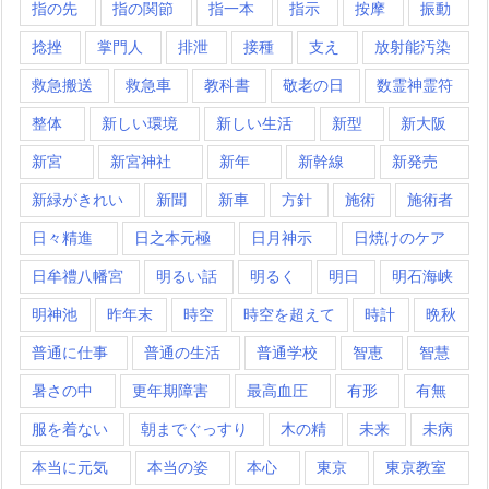
指の先
指の関節
指一本
指示
按摩
振動
捻挫
掌門人
排泄
接種
支え
放射能汚染
救急搬送
救急車
教科書
敬老の日
数霊神霊符
整体
新しい環境
新しい生活
新型
新大阪
新宮
新宮神社
新年
新幹線
新発売
新緑がきれい
新聞
新車
方針
施術
施術者
日々精進
日之本元極
日月神示
日焼けのケア
日牟禮八幡宮
明るい話
明るく
明日
明石海峡
明神池
昨年末
時空
時空を超えて
時計
晩秋
普通に仕事
普通の生活
普通学校
智恵
智慧
暑さの中
更年期障害
最高血圧
有形
有無
服を着ない
朝までぐっすり
木の精
未来
未病
本当に元気
本当の姿
本心
東京
東京教室