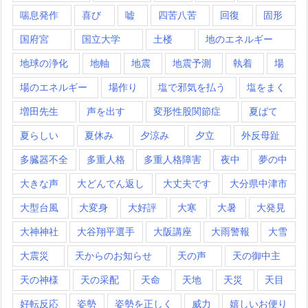
喘息発作
喜び
嘘
四苦八苦
回復
固形
国府宮
国立大学
土楼
地のエネルギー
地球の浄化
地軸
地震
地震予測
執着
場
場のエネルギー
場作り
塩で邪気を払う
塩をまく
増田先生
声を出す
変形性股関節症
夏ばて
夏らしい
夏休み
夕涼み
夕立
外反母趾
多臓器不全
多重人格
多重人格障害
夜中
夢の中
大きな声
大どんでん返し
大丈夫です
大分県中津市
大型台風
大変身
大好評
大寒
大暑
大発見
大神神社
大谷翔平選手
大阪講座
大雨警報
大雪
大震災
天からのお知らせ
天の声
天の御中主
天の神様
天の采配
天命
天地
天災
天目
好転反応
姿勢
姿勢を正しく
威力
嬉しいお便り