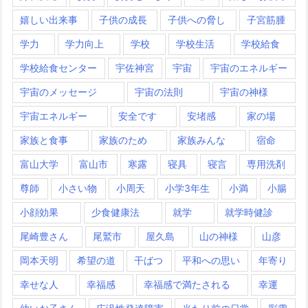
嬉しい出来事
子供の成長
子供への脅し
子宮筋腫
学力
学力向上
学校
学校生活
学校給食
学校給食センター
宇佐神宮
宇宙
宇宙のエネルギー
宇宙のメッセージ
宇宙の法則
宇宙の神様
宇宙エネルギー
安全です
安堵感
家の場
家族と食事
家族のため
家族みんな
宿命
富山大学
富山市
寒露
寝具
寝言
専用洗剤
尊師
小さい物
小周天
小学3年生
小満
小腸
小顔効果
少食健康法
就学
就学時健診
尾崎豊さん
尾鷲市
屋久島
山の神様
山彦
岡本天明
希望の道
干ばつ
平和への思い
年寄り
幸せな人
幸福感
幸福感で満たされる
幸運