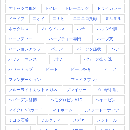
デトックス風呂
トイレ
トレーニング
ドライカレー
ドライブ
ニオイ
ニキビ
ニコニコ笑顔
ヌルヌル
ネックレス
ノロウイルス
ハチ
ハリツヤ肌
ハーブティー
ハーブティー専門
ハーブ茶
バージョンアップ
パチンコ
パニック症状
パフ
パフォーマンス
パワー
パワーの出る珠
パワーアップ
ビート
ビール好き
ピュア
ファンデーション
フェイスブック
ブルーライトカットメガネ
プレイヤー
プロ野球選手
ヘパーデン結節
ヘモグロビンA1C
ヘヤーピン
マイクロSDカード
マイホーム
ミスタードーナッツ
ミヨシ石鹸
ミルクティ
メガネ
メントール