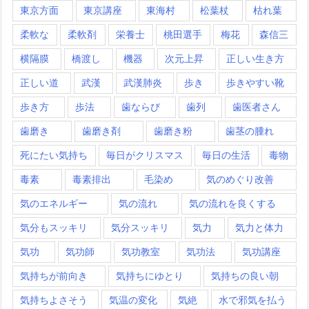
東京方面
東京講座
東海村
松葉杖
枯れ葉
柔軟な
柔軟剤
栄養士
桃田選手
梅花
森信三
横隔膜
橋渡し
機器
次元上昇
正しい生き方
正しい道
武漢
武漢肺炎
歩き
歩きやすい靴
歩き方
歩法
歯ならび
歯列
歯医者さん
歯磨き
歯磨き剤
歯磨き粉
歯茎の腫れ
死にたい気持ち
毎日がクリスマス
毎日の生活
毒物
毒素
毒素排出
毛染め
気のめぐり改善
気のエネルギー
気の流れ
気の流れを良くする
気分もスッキリ
気分スッキリ
気力
気力と体力
気功
気功師
気功教室
気功法
気功講座
気持ちが前向き
気持ちにゆとり
気持ちの良い朝
気持ちよさそう
気温の変化
気絶
水で邪気を払う