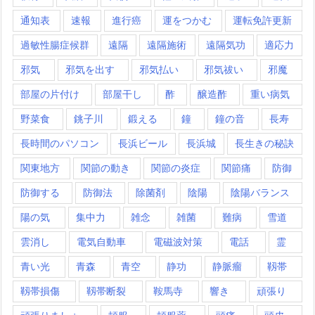
通知表
速報
進行癌
運をつかむ
運転免許更新
過敏性腸症候群
遠隔
遠隔施術
遠隔気功
適応力
邪気
邪気を出す
邪気払い
邪気祓い
邪魔
部屋の片付け
部屋干し
酢
醸造酢
重い病気
野菜食
銚子川
鍛える
鐘
鐘の音
長寿
長時間のパソコン
長浜ビール
長浜城
長生きの秘訣
関東地方
関節の動き
関節の炎症
関節痛
防御
防御する
防御法
除菌剤
陰陽
陰陽バランス
陽の気
集中力
雑念
雑菌
難病
雪道
雲消し
電気自動車
電磁波対策
電話
霊
青い光
青森
青空
静功
静脈瘤
靱帯
靱帯損傷
靱帯断裂
鞍馬寺
響き
頑張り