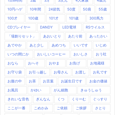
1日8時間
2歳
3才
3次元
4人家族
4歳児
10円ハゲ
10年間
24節気
50度
50肩
55歳
100才
100歳
101才
101歳
300馬力
CDプレイヤー
DANDY
LED電球
RSウイルス
「場創りセット」
あおいとり
あたり前
あったかい
あでやか
あと少し
あめつち
いいです
いじめ
いつの間にか
おいしいコーヒー
おいしさ
おう吐
おなら
おへそ
おやま
お告げ
お地蔵様
お守り袋
お引っ越し
お母さん
お渡し
お礼です
お腹の中
お茶
お言葉
お誕生日です
お金の価値
お風呂
かゆい
がん細胞
きゅうしゅう
きれいな音色
ぎんなん
くつ
くりーむ
ぐっすり
ここが一番
こめかみ
ご依頼
ご挨拶
さとり