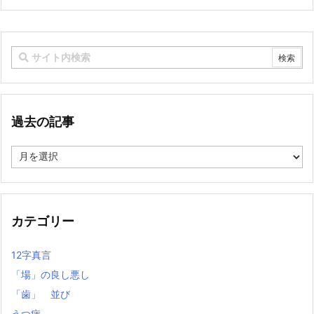
過去の記事
過
去
の
記
事
カテゴリー
12字真言
「場」の良し悪し
「歯」 並び
うつ病