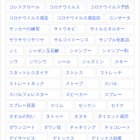
コレステロール
コロナウイルス
コロナウイルス予防
コロナウイルス感染
コロナウイルス感染症
コンサータ
サッカーの練習
サトウキビ
サトルエネルギー
サラサラツヤツヤ
サルコイドーシス
サンプル化粧品
シミ
シャボン玉石鹸
シャンプー
シャンプー剤
シワ
シワシワ
シール
ジャズミン
スキー
スタットレスタイヤ
ストレス
ストレッチ
ストレートネック
ストーブ
スバル
スバルフォレスター
スピーカー
スプレー
スプレー容器
スリム
セッケン
セドナ
タオルの匂い
タトゥー
タヌキ
ダイエット成功
ダウンコート
ダウン症
チャネリング
チョコレート
デイサービス
デトックス
デトックス効果