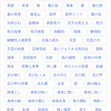
茶髪
草原
菊
菊の花
菜食
菱
菱の実
菱の実茶
蓮花山
薬用
薬用リップ
藤の花
虫刺され
血糖値
表面張力
見方を変える
視力
視力改善
視力検査
覚醒剤
観察
解熱剤
解離性人格障害
言葉の遅れ
言霊
言霊の力
言霊の効果
読者登録
誰にでもできる気功法
調和
講座
謹賀新年
豆苗
負の感情
財布の中身
貧血
質素な食事
赤い服
赤ちゃんの肌着
超越
足が細く
足のむくみ
足の冷え
足の指
足の甲
足の甲の浮腫
足の裏
足首
踵
踵の痛み
踵落とし
身体が軽い
身体に悪い
身体に良い
身体の軸
身体の重心
身体全身
車の運転
車酔い
軟骨
転居
転校生
軽い風邪
逆子
逆転