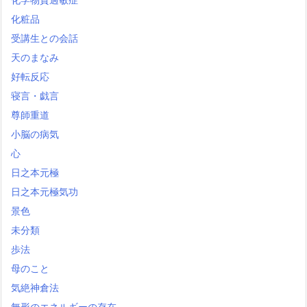
化粧品
受講生との会話
天のまなみ
好転反応
寝言・戯言
尊師重道
小脳の病気
心
日之本元極
日之本元極気功
景色
未分類
歩法
母のこと
気絶神倉法
無形のエネルギーの存在