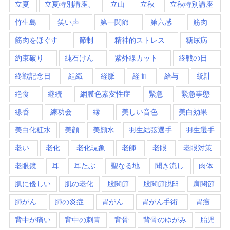
立夏
立夏特別講座、
立山
立秋
立秋特別講座
竹生島
笑い声
第一関節
第六感
筋肉
筋肉をほぐす
節制
精神的ストレス
糖尿病
約束破り
純石けん
紫外線カット
終戦の日
終戦記念日
組織
経脈
経血
給与
統計
絶食
継続
網膜色素変性症
緊急
緊急事態
線香
練功会
縁
美しい音色
美白効果
美白化粧水
美顔
美顔水
羽生結弦選手
羽生選手
老い
老化
老化現象
老師
老眼
老眼対策
老眼鏡
耳
耳たぶ
聖なる地
聞き流し
肉体
肌に優しい
肌の老化
股関節
股関節脱臼
肩関節
肺がん
肺の炎症
胃がん
胃がん手術
胃癌
背中が痛い
背中の刺青
背骨
背骨のゆがみ
胎児