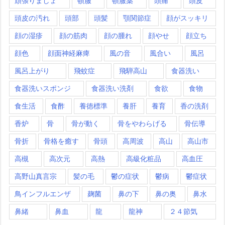
頑張りましょ
頓服
頓服薬
頭痛
頭皮
頭皮の汚れ
頭部
頭髪
顎関節症
顔がスッキリ
顔の湿疹
顔の筋肉
顔の腫れ
顔やせ
顔立ち
顔色
顔面神経麻痺
風の音
風合い
風呂
風呂上がり
飛蚊症
飛騨高山
食器洗い
食器洗いスポンジ
食器洗い洗剤
食欲
食物
食生活
食酢
養徳標準
養肝
養育
香の洗剤
香炉
骨
骨が動く
骨をやわらげる
骨伝導
骨折
骨格を癒す
骨頭
高周波
高山
高山市
高槻
高次元
高熱
高級化粧品
高血圧
高野山真言宗
髪の毛
鬱の症状
鬱病
鬱症状
鳥インフルエンザ
麹菌
鼻の下
鼻の奥
鼻水
鼻緒
鼻血
龍
龍神
２４節気