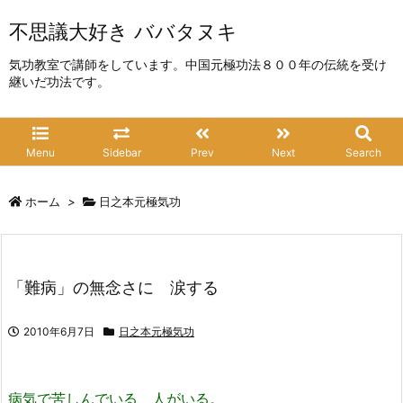
不思議大好き ババタヌキ
気功教室で講師をしています。中国元極功法８００年の伝統を受け
継いだ功法です。
Menu
Sidebar
Prev
Next
Search
ホーム
>
日之本元極気功
「難病」の無念さに 涙する
2010年6月7日
日之本元極気功
病気で苦しんでいる 人がいる。