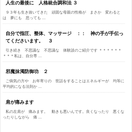
人生の最後に 人格統合調和法 ３
９３年も生き抜いてきた 頑固な母親の性格が まさか 変わると
は 夢にも 思っても ...
自分で指圧、整体、マッサージ ：： 神の手が手伝っ
てくださいます。 ３
引き続き 不思議な 不思議な 体験談のご紹介です ＊＊＊＊＊＊
＊＊＊私は、自分専 ...
邪魔抹濁防御功 ２
ご病気の方や お年寄りの 世話をすることはエネルギーが 均等に
平均的になる法則か ...
肩が痛みます
私の左肩が 痛みます。 動きも悪いんです。良くなったり 悪くな
ったりしながら 痛 ...