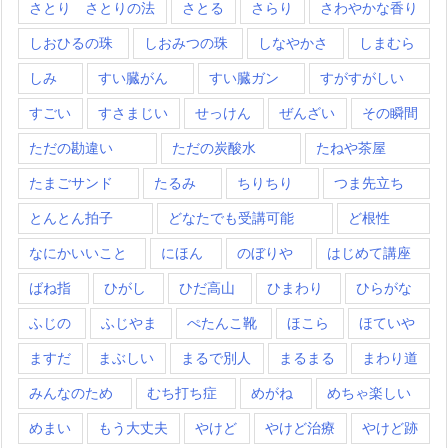
さとり さとりの法
さとる
さらり
さわやかな香り
しおひるの珠
しおみつの珠
しなやかさ
しまむら
しみ
すい臓がん
すい臓ガン
すがすがしい
すごい
すさまじい
せっけん
ぜんざい
その瞬間
ただの勘違い
ただの炭酸水
たねや茶屋
たまごサンド
たるみ
ちりちり
つま先立ち
とんとん拍子
どなたでも受講可能
ど根性
なにかいいこと
にほん
のぼりや
はじめて講座
ばね指
ひがし
ひだ高山
ひまわり
ひらがな
ふじの
ふじやま
ぺたんこ靴
ほこら
ほていや
ますだ
まぶしい
まるで別人
まるまる
まわり道
みんなのため
むち打ち症
めがね
めちゃ楽しい
めまい
もう大丈夫
やけど
やけど治療
やけど跡