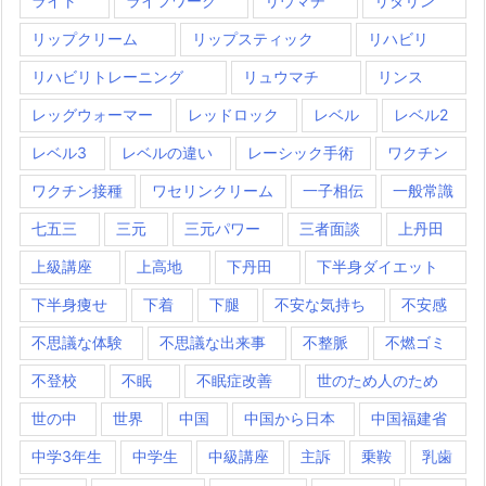
ライト
ライフワーク
リウマチ
リタリン
リップクリーム
リップスティック
リハビリ
リハビリトレーニング
リュウマチ
リンス
レッグウォーマー
レッドロック
レベル
レベル2
レベル3
レベルの違い
レーシック手術
ワクチン
ワクチン接種
ワセリンクリーム
一子相伝
一般常識
七五三
三元
三元パワー
三者面談
上丹田
上級講座
上高地
下丹田
下半身ダイエット
下半身痩せ
下着
下腿
不安な気持ち
不安感
不思議な体験
不思議な出来事
不整脈
不燃ゴミ
不登校
不眠
不眠症改善
世のため人のため
世の中
世界
中国
中国から日本
中国福建省
中学3年生
中学生
中級講座
主訴
乗鞍
乳歯