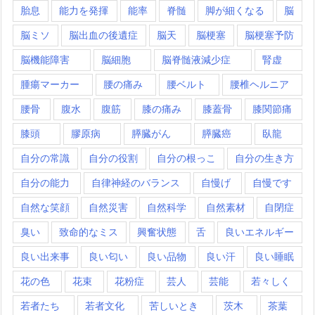
胎息
能力を発揮
能率
脊髄
脚が細くなる
脳
脳ミソ
脳出血の後遺症
脳天
脳梗塞
脳梗塞予防
脳機能障害
脳細胞
脳脊髄液減少症
腎虚
腫瘍マーカー
腰の痛み
腰ベルト
腰椎ヘルニア
腰骨
腹水
腹筋
膝の痛み
膝蓋骨
膝関節痛
膝頭
膠原病
膵臓がん
膵臓癌
臥龍
自分の常識
自分の役割
自分の根っこ
自分の生き方
自分の能力
自律神経のバランス
自慢げ
自慢です
自然な笑顔
自然災害
自然科学
自然素材
自閉症
臭い
致命的なミス
興奮状態
舌
良いエネルギー
良い出来事
良い匂い
良い品物
良い汗
良い睡眠
花の色
花束
花粉症
芸人
芸能
若々しく
若者たち
若者文化
苦しいとき
茨木
茶葉