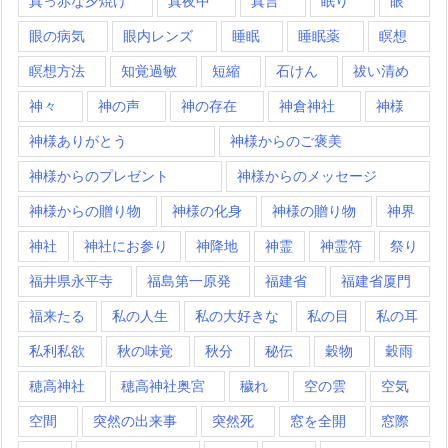
真っ赤な夕焼け
真夜中
真言
眠り
眼
眼の病気
眼内レンズ
睡眠
睡眠薬
瞑想
瞑想方法
知覚過敏
短縮
石けん
祓い清め
神々
神の声
神の存在
神倉神社
神様
神様ありがとう
神様からのご褒美
神様からのプレゼント
神様からのメッセージ
神様からの贈り物
神様の化身
神様の贈り物
神界
神社
神社にお参り
神降地
神霊
神霊符
祭り
福井県永平寺
福島第一原発
福建省
福建省厦門
福来たる
私の人生
私の大好きな
私の目
私の耳
私利私欲
秋の味覚
秋分
秘伝
穀物
穀雨
穂高神社
穂高神社奥宮
穢れ
空の雲
空気
空間
突然の出来事
突然死
窓を全開
窓際