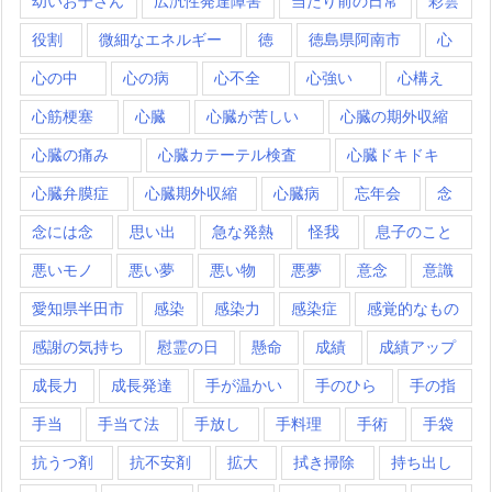
幼いお子さん
広汎性発達障害
当たり前の日常
彩雲
役割
微細なエネルギー
徳
徳島県阿南市
心
心の中
心の病
心不全
心強い
心構え
心筋梗塞
心臓
心臓が苦しい
心臓の期外収縮
心臓の痛み
心臓カテーテル検査
心臓ドキドキ
心臓弁膜症
心臓期外収縮
心臓病
忘年会
念
念には念
思い出
急な発熱
怪我
息子のこと
悪いモノ
悪い夢
悪い物
悪夢
意念
意識
愛知県半田市
感染
感染力
感染症
感覚的なもの
感謝の気持ち
慰霊の日
懸命
成績
成績アップ
成長力
成長発達
手が温かい
手のひら
手の指
手当
手当て法
手放し
手料理
手術
手袋
抗うつ剤
抗不安剤
拡大
拭き掃除
持ち出し