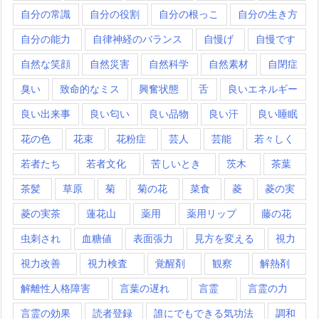
自分の常識
自分の役割
自分の根っこ
自分の生き方
自分の能力
自律神経のバランス
自慢げ
自慢です
自然な笑顔
自然災害
自然科学
自然素材
自閉症
臭い
致命的なミス
興奮状態
舌
良いエネルギー
良い出来事
良い匂い
良い品物
良い汗
良い睡眠
花の色
花束
花粉症
芸人
芸能
若々しく
若者たち
若者文化
苦しいとき
茨木
茶葉
茶髪
草原
菊
菊の花
菜食
菱
菱の実
菱の実茶
蓮花山
薬用
薬用リップ
藤の花
虫刺され
血糖値
表面張力
見方を変える
視力
視力改善
視力検査
覚醒剤
観察
解熱剤
解離性人格障害
言葉の遅れ
言霊
言霊の力
言霊の効果
読者登録
誰にでもできる気功法
調和