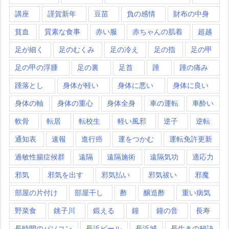
講座
謹賀新年
豆苗
負の感情
財布の中身
貧血
質素な食事
赤い服
赤ちゃんの肌着
超越
足が細く
足のむくみ
足の冷え
足の指
足の甲
足の甲の浮腫
足の裏
足首
踵
踵の痛み
踵落とし
身体が軽い
身体に悪い
身体に良い
身体の軸
身体の重心
身体全身
車の運転
車酔い
軟骨
転居
転校生
軽い風邪
逆子
逆転
通知表
速報
進行癌
運をつかむ
運転免許更新
過敏性腸症候群
遠隔
遠隔施術
遠隔気功
適応力
邪気
邪気を出す
邪気払い
邪気祓い
邪魔
部屋の片付け
部屋干し
酢
醸造酢
重い病気
野菜食
銚子川
鍛える
鐘
鐘の音
長寿
長時間のパソコン
長浜ビール
長浜城
長生きの秘訣