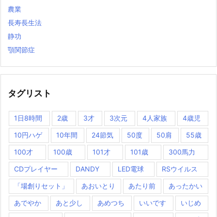
農業
長寿長生法
静功
顎関節症
タグリスト
1日8時間
2歳
3才
3次元
4人家族
4歳児
10円ハゲ
10年間
24節気
50度
50肩
55歳
100才
100歳
101才
101歳
300馬力
CDプレイヤー
DANDY
LED電球
RSウイルス
「場創りセット」
あおいとり
あたり前
あったかい
あでやか
あと少し
あめつち
いいです
いじめ