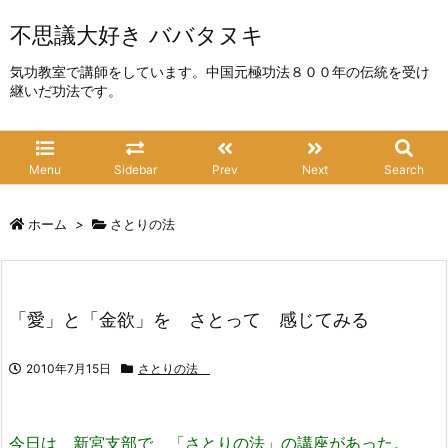
不思議大好き ババタヌキ
気功教室で講師をしています。中国元極功法８００年の伝統を受け
継いだ功法です。
Menu
Sidebar
Prev
Next
Search
ホーム
>
さとりの法
「愛」と「金欲」を さとって 感じてみる
2010年7月15日
さとりの法
今日は 新宮支部で 「さとりの法」の講座があった。