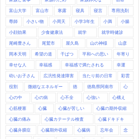
富山大学
富山市
寒露
寝具
寝言
専用洗剤
尊師
小さい物
小周天
小学3年生
小満
小腸
小顔効果
少食健康法
就学
就学時健診
尾崎豊さん
尾鷲市
屋久島
山の神様
山彦
岡本天明
希望の道
干ばつ
平和への思い
年寄り
幸せな人
幸福感
幸福感で満たされる
幸運
幼いお子さん
広汎性発達障害
当たり前の日常
彩雲
役割
微細なエネルギー
徳
徳島県阿南市
心
心の中
心の病
心不全
心強い
心構え
心筋梗塞
心臓
心臓が苦しい
心臓の期外収縮
心臓の痛み
心臓カテーテル検査
心臓ドキドキ
心臓弁膜症
心臓期外収縮
心臓病
忘年会
念