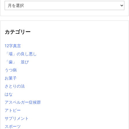
過
去
の
記
事
カテゴリー
12字真言
「場」の良し悪し
「歯」 並び
うつ病
お菓子
さとりの法
はな
アスペルガー症候群
アトピー
サプリメント
スポーツ