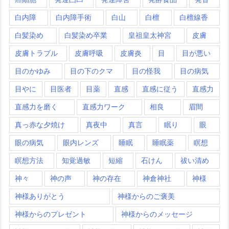
白内障
白内障手術
白山
白檀
白檀線香
白髪染め
白髪染め卒業
皇祖皇太神宮
皮膚
皮膚トラブル
皮膚呼吸
皮膚炎
目
目が悪い
目のかゆみ
目の下のクマ
目の怪我
目の病気
目やに
目医者
目薬
直感
直感に従う
直感力
直感力を磨く
直感力ワーク
相良
眉間
真っ赤な夕焼け
真夜中
真言
眠り
眼
眼の病気
眼内レンズ
睡眠
睡眠薬
瞑想
瞑想方法
知覚過敏
短縮
石けん
祓い清め
神々
神の声
神の存在
神倉神社
神様
神様ありがとう
神様からのご褒美
神様からのプレゼント
神様からのメッセージ