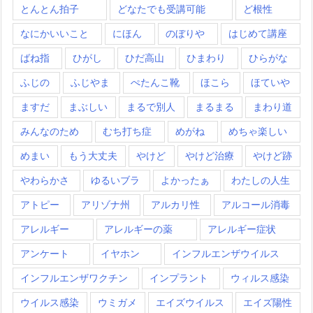
とんとん拍子
どなたでも受講可能
ど根性
なにかいいこと
にほん
のぼりや
はじめて講座
ばね指
ひがし
ひだ高山
ひまわり
ひらがな
ふじの
ふじやま
ぺたんこ靴
ほこら
ほていや
ますだ
まぶしい
まるで別人
まるまる
まわり道
みんなのため
むち打ち症
めがね
めちゃ楽しい
めまい
もう大丈夫
やけど
やけど治療
やけど跡
やわらかさ
ゆるいブラ
よかったぁ
わたしの人生
アトピー
アリゾナ州
アルカリ性
アルコール消毒
アレルギー
アレルギーの薬
アレルギー症状
アンケート
イヤホン
インフルエンザウイルス
インフルエンザワクチン
インプラント
ウィルス感染
ウイルス感染
ウミガメ
エイズウイルス
エイズ陽性