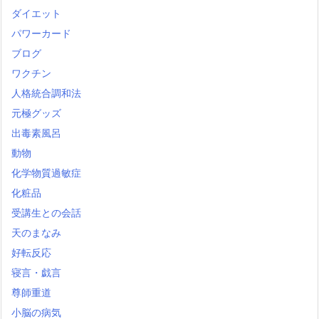
ダイエット
パワーカード
ブログ
ワクチン
人格統合調和法
元極グッズ
出毒素風呂
動物
化学物質過敏症
化粧品
受講生との会話
天のまなみ
好転反応
寝言・戯言
尊師重道
小脳の病気