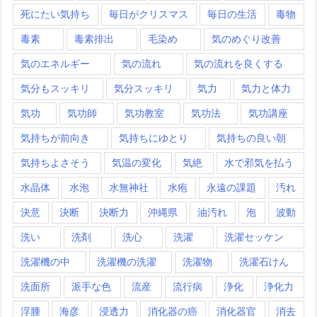
死にたい気持ち
毎日がクリスマス
毎日の生活
毒物
毒素
毒素排出
毛染め
気のめぐり改善
気のエネルギー
気の流れ
気の流れを良くする
気分もスッキリ
気分スッキリ
気力
気力と体力
気功
気功師
気功教室
気功法
気功講座
気持ちが前向き
気持ちにゆとり
気持ちの良い朝
気持ちよさそう
気温の変化
気絶
水で邪気を払う
水晶体
水泡
水無神社
水疱
永遠の課題
汚れ
決意
決断
決断力
沖縄県
油汚れ
泡
波動
洗い
洗剤
洗心
洗濯
洗濯セッケン
洗濯機の中
洗濯機の洗濯
洗濯物
洗濯石けん
洗面所
派手な色
流産
流行病
浄化
浄化力
浮腫
海彦
浸透力
消化器の癌
消化器官
消去