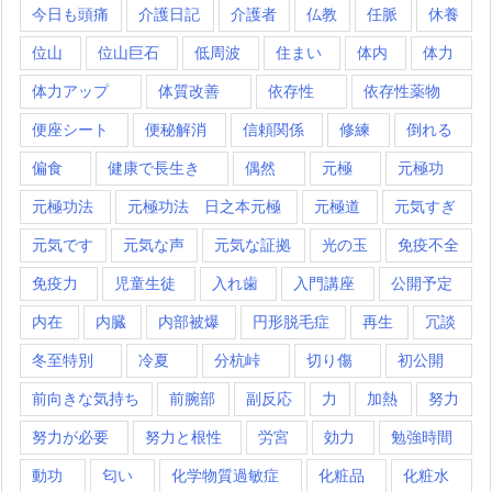
今日も頭痛
介護日記
介護者
仏教
任脈
休養
位山
位山巨石
低周波
住まい
体内
体力
体力アップ
体質改善
依存性
依存性薬物
便座シート
便秘解消
信頼関係
修練
倒れる
偏食
健康で長生き
偶然
元極
元極功
元極功法
元極功法 日之本元極
元極道
元気すぎ
元気です
元気な声
元気な証拠
光の玉
免疫不全
免疫力
児童生徒
入れ歯
入門講座
公開予定
内在
内臓
内部被爆
円形脱毛症
再生
冗談
冬至特別
冷夏
分杭峠
切り傷
初公開
前向きな気持ち
前腕部
副反応
力
加熱
努力
努力が必要
努力と根性
労宮
効力
勉強時間
動功
匂い
化学物質過敏症
化粧品
化粧水