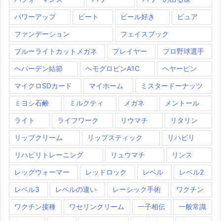
パワーアップ
ビート
ビール好き
ピュア
ファンデーション
フェイスブック
ブルーライトカットメガネ
プレイヤー
プロ野球選手
ヘパーデン結節
ヘモグロビンA1C
ヘヤーピン
マイクロSDカード
マイホーム
ミスタードーナッツ
ミヨシ石鹸
ミルクティ
メガネ
メントール
ライト
ライフワーク
リウマチ
リタリン
リップクリーム
リップスティック
リハビリ
リハビリトレーニング
リュウマチ
リンス
レッグウォーマー
レッドロック
レベル
レベル2
レベル3
レベルの違い
レーシック手術
ワクチン
ワクチン接種
ワセリンクリーム
一子相伝
一般常識