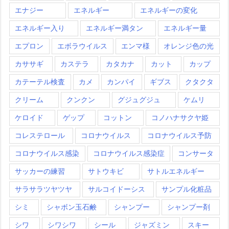
エナジー
エネルギー
エネルギーの変化
エネルギー入り
エネルギー満タン
エネルギー量
エプロン
エボラウイルス
エンマ様
オレンジ色の光
カササギ
カステラ
カタカナ
カット
カップ
カテーテル検査
カメ
カンパイ
ギブス
クタクタ
クリーム
クンクン
グジュグジュ
ケムリ
ケロイド
ゲップ
コットン
コノハナサクヤ姫
コレステロール
コロナウイルス
コロナウイルス予防
コロナウイルス感染
コロナウイルス感染症
コンサータ
サッカーの練習
サトウキビ
サトルエネルギー
サラサラツヤツヤ
サルコイドーシス
サンプル化粧品
シミ
シャボン玉石鹸
シャンプー
シャンプー剤
シワ
シワシワ
シール
ジャズミン
スキー