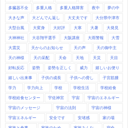
多臓器不全
多重人格
多重人格障害
夜中
夢の中
大きな声
大どんでん返し
大丈夫です
大分県中津市
大型台風
大変身
大好評
大寒
大暑
大発見
大神神社
大谷翔平選手
大阪講座
大雨警報
大雪
大震災
天からのお知らせ
天の声
天の御中主
天の神様
天の采配
天命
天地
天災
天目
好転反応
姿勢
姿勢を正しく
威力
嬉しいお便り
嬉しい出来事
子供の成長
子供への脅し
子宮筋腫
学力
学力向上
学校
学校生活
学校給食
学校給食センター
宇佐神宮
宇宙
宇宙のエネルギー
宇宙のメッセージ
宇宙の法則
宇宙の神様
宇宙エネルギー
安全です
安堵感
家の場
家族と食事
家族のため
家族みんな
宿命