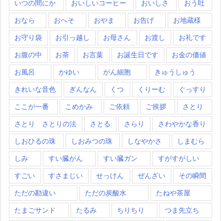
いつの間にか
おいしいコーヒー
おいしさ
おう吐
おなら
おへそ
おやま
お告げ
お地蔵様
お守り袋
お引っ越し
お母さん
お渡し
お礼です
お腹の中
お茶
お言葉
お誕生日です
お金の価値
お風呂
かゆい
がん細胞
きゅうしゅう
きれいな音色
ぎんなん
くつ
くりーむ
ぐっすり
ここが一番
こめかみ
ご依頼
ご挨拶
さとり
さとり さとりの法
さとる
さらり
さわやかな香り
しおひるの珠
しおみつの珠
しなやかさ
しまむら
しみ
すい臓がん
すい臓ガン
すがすがしい
すごい
すさまじい
せっけん
ぜんざい
その瞬間
ただの勘違い
ただの炭酸水
たねや茶屋
たまごサンド
たるみ
ちりちり
つま先立ち