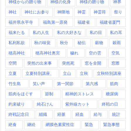
神様からの贈り物
神様の化身
神様の贈り物
神界
神社
神社にお参り
神降地
神霊
神霊符
祭り
福井県永平寺
福島第一原発
福建省
福建省厦門
福来たる
私の人生
私の大好きな
私の目
私の耳
私利私欲
秋の味覚
秋分
秘伝
穀物
穀雨
穂高神社
穂高神社奥宮
穢れ
空の雲
空気
空間
突然の出来事
突然死
窓を全開
窓際
立夏
立夏特別講座、
立山
立秋
立秋特別講座
竹生島
笑い声
第一関節
第六感
筋肉
筋肉をほぐす
節制
精神的ストレス
糖尿病
約束破り
純石けん
紫外線カット
終戦の日
終戦記念日
組織
経脈
経血
給与
統計
絶食
継続
網膜色素変性症
緊急
緊急事態