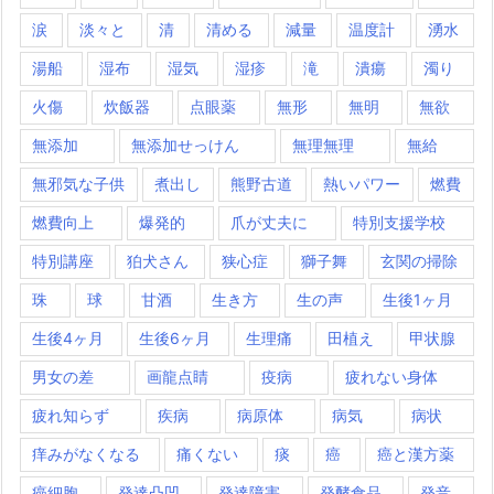
涙
淡々と
清
清める
減量
温度計
湧水
湯船
湿布
湿気
湿疹
滝
潰瘍
濁り
火傷
炊飯器
点眼薬
無形
無明
無欲
無添加
無添加せっけん
無理無理
無給
無邪気な子供
煮出し
熊野古道
熱いパワー
燃費
燃費向上
爆発的
爪が丈夫に
特別支援学校
特別講座
狛犬さん
狭心症
獅子舞
玄関の掃除
珠
球
甘酒
生き方
生の声
生後1ヶ月
生後4ヶ月
生後6ヶ月
生理痛
田植え
甲状腺
男女の差
画龍点睛
疫病
疲れない身体
疲れ知らず
疾病
病原体
病気
病状
痒みがなくなる
痛くない
痰
癌
癌と漢方薬
癌細胞
発達凸凹
発達障害
発酵食品
発音