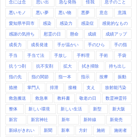
念には念
思い出
急な発熱
怪我
息子のこと
悪いモノ
悪い夢
悪い物
悪夢
意念
意識
愛知県半田市
感染
感染力
感染症
感覚的なもの
感謝の気持ち
慰霊の日
懸命
成績
成績アップ
成長力
成長発達
手が温かい
手のひら
手の指
手当
手当て法
手放し
手料理
手術
手袋
抗うつ剤
抗不安剤
拡大
拭き掃除
持ち出し
指の先
指の関節
指一本
指示
按摩
振動
捻挫
掌門人
排泄
接種
支え
放射能汚染
救急搬送
救急車
教科書
敬老の日
数霊神霊符
整体
新しい環境
新しい生活
新型
新大阪
新宮
新宮神社
新年
新幹線
新発売
新緑がきれい
新聞
新車
方針
施術
施術者