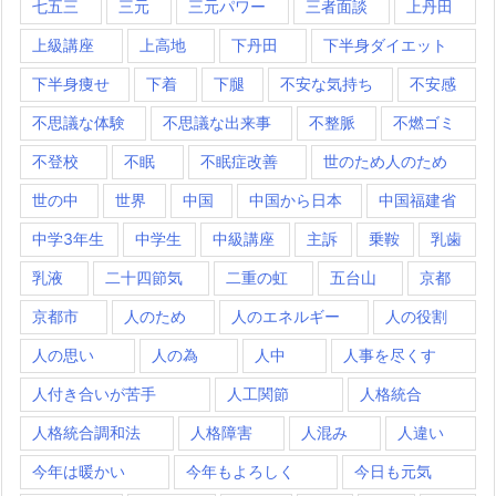
七五三
三元
三元パワー
三者面談
上丹田
上級講座
上高地
下丹田
下半身ダイエット
下半身痩せ
下着
下腿
不安な気持ち
不安感
不思議な体験
不思議な出来事
不整脈
不燃ゴミ
不登校
不眠
不眠症改善
世のため人のため
世の中
世界
中国
中国から日本
中国福建省
中学3年生
中学生
中級講座
主訴
乗鞍
乳歯
乳液
二十四節気
二重の虹
五台山
京都
京都市
人のため
人のエネルギー
人の役割
人の思い
人の為
人中
人事を尽くす
人付き合いが苦手
人工関節
人格統合
人格統合調和法
人格障害
人混み
人違い
今年は暖かい
今年もよろしく
今日も元気