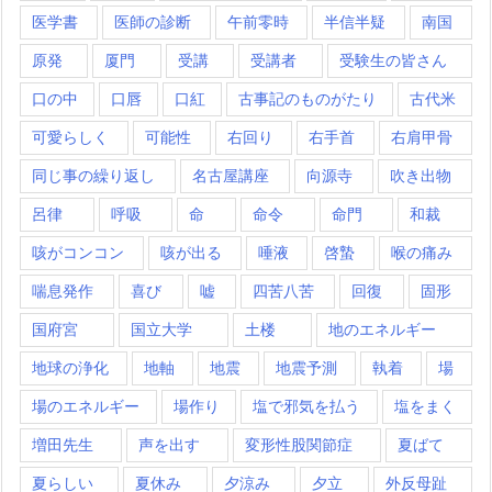
医学書
医師の診断
午前零時
半信半疑
南国
原発
厦門
受講
受講者
受験生の皆さん
口の中
口唇
口紅
古事記のものがたり
古代米
可愛らしく
可能性
右回り
右手首
右肩甲骨
同じ事の繰り返し
名古屋講座
向源寺
吹き出物
呂律
呼吸
命
命令
命門
和裁
咳がコンコン
咳が出る
唾液
啓蟄
喉の痛み
喘息発作
喜び
嘘
四苦八苦
回復
固形
国府宮
国立大学
土楼
地のエネルギー
地球の浄化
地軸
地震
地震予測
執着
場
場のエネルギー
場作り
塩で邪気を払う
塩をまく
増田先生
声を出す
変形性股関節症
夏ばて
夏らしい
夏休み
夕涼み
夕立
外反母趾