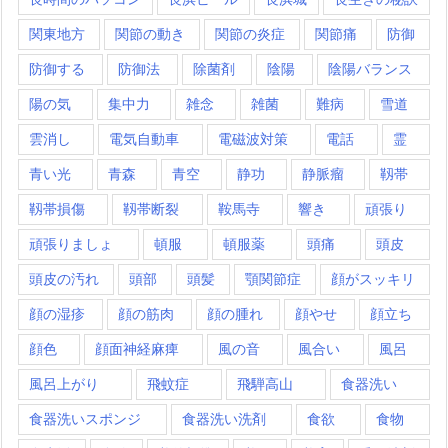
関東地方
関節の動き
関節の炎症
関節痛
防御
防御する
防御法
除菌剤
陰陽
陰陽バランス
陽の気
集中力
雑念
雑菌
難病
雪道
雲消し
電気自動車
電磁波対策
電話
霊
青い光
青森
青空
静功
静脈瘤
靱帯
靱帯損傷
靱帯断裂
鞍馬寺
響き
頑張り
頑張りましょ
頓服
頓服薬
頭痛
頭皮
頭皮の汚れ
頭部
頭髪
顎関節症
顔がスッキリ
顔の湿疹
顔の筋肉
顔の腫れ
顔やせ
顔立ち
顔色
顔面神経麻痺
風の音
風合い
風呂
風呂上がり
飛蚊症
飛騨高山
食器洗い
食器洗いスポンジ
食器洗い洗剤
食欲
食物