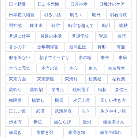
日々精進
日之本元極
日月神示
日焼けのケア
日牟禮八幡宮
明るい話
明るく
明日
明石海峡
明神池
昨年末
時空
時空を超えて
時計
晩秋
普通に仕事
普通の生活
普通学校
智恵
智慧
暑さの中
更年期障害
最高血圧
有形
有無
服を着ない
朝までぐっすり
木の精
未来
未病
本当に元気
本当の姿
本心
東京
東京教室
東京方面
東京講座
東海村
松葉杖
枯れ葉
柔軟な
柔軟剤
栄養士
桃田選手
梅花
森信三
横隔膜
橋渡し
機器
次元上昇
正しい生き方
正しい道
武漢
武漢肺炎
歩き
歩きやすい靴
歩き方
歩法
歯ならび
歯列
歯医者さん
歯磨き
歯磨き剤
歯磨き粉
歯茎の腫れ