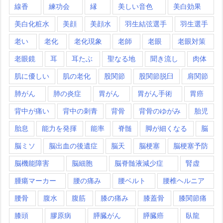
線香
練功会
縁
美しい音色
美白効果
美白化粧水
美顔
美顔水
羽生結弦選手
羽生選手
老い
老化
老化現象
老師
老眼
老眼対策
老眼鏡
耳
耳たぶ
聖なる地
聞き流し
肉体
肌に優しい
肌の老化
股関節
股関節脱臼
肩関節
肺がん
肺の炎症
胃がん
胃がん手術
胃癌
背中が痛い
背中の刺青
背骨
背骨のゆがみ
胎児
胎息
能力を発揮
能率
脊髄
脚が細くなる
脳
脳ミソ
脳出血の後遺症
脳天
脳梗塞
脳梗塞予防
脳機能障害
脳細胞
脳脊髄液減少症
腎虚
腫瘍マーカー
腰の痛み
腰ベルト
腰椎ヘルニア
腰骨
腹水
腹筋
膝の痛み
膝蓋骨
膝関節痛
膝頭
膠原病
膵臓がん
膵臓癌
臥龍