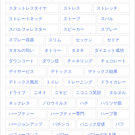
スタットレスタイヤ
ストレス
ストレッチ
ストレートネック
ストーブ
スバル
スバルフォレスター
スピーカー
スプレー
スプレー容器
スリム
セッケン
セドナ
タオルの匂い
タトゥー
タヌキ
ダイエット成功
ダウンコート
ダウン症
チャネリング
チョコレート
デイサービス
デトックス
デトックス効果
デトックス風呂
トイレ
トレーニング
ドライカレー
ドライブ
ニオイ
ニキビ
ニコニコ笑顔
ヌルヌル
ネックレス
ノロウイルス
ハチ
ハリツヤ肌
ハーブティー
ハーブティー専門
ハーブ茶
バージョンアップ
パチンコ
パニック症状
パフ
パフォーマンス
パワー
パワーの出る珠