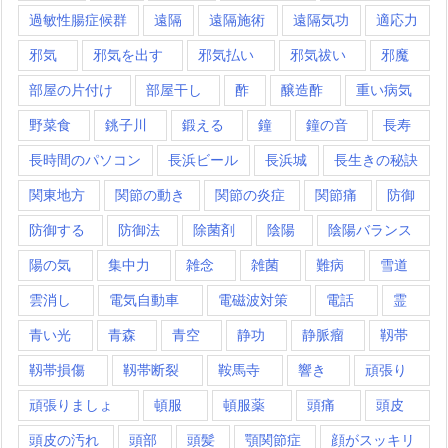
過敏性腸症候群
遠隔
遠隔施術
遠隔気功
適応力
邪気
邪気を出す
邪気払い
邪気祓い
邪魔
部屋の片付け
部屋干し
酢
醸造酢
重い病気
野菜食
銚子川
鍛える
鐘
鐘の音
長寿
長時間のパソコン
長浜ビール
長浜城
長生きの秘訣
関東地方
関節の動き
関節の炎症
関節痛
防御
防御する
防御法
除菌剤
陰陽
陰陽バランス
陽の気
集中力
雑念
雑菌
難病
雪道
雲消し
電気自動車
電磁波対策
電話
霊
青い光
青森
青空
静功
静脈瘤
靱帯
靱帯損傷
靱帯断裂
鞍馬寺
響き
頑張り
頑張りましょ
頓服
頓服薬
頭痛
頭皮
頭皮の汚れ
頭部
頭髪
顎関節症
顔がスッキリ