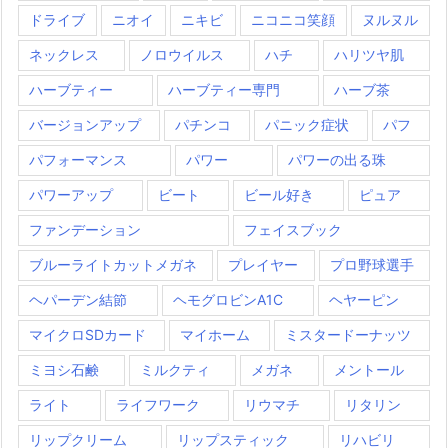
ドライブ
ニオイ
ニキビ
ニコニコ笑顔
ヌルヌル
ネックレス
ノロウイルス
ハチ
ハリツヤ肌
ハーブティー
ハーブティー専門
ハーブ茶
バージョンアップ
パチンコ
パニック症状
パフ
パフォーマンス
パワー
パワーの出る珠
パワーアップ
ビート
ビール好き
ピュア
ファンデーション
フェイスブック
ブルーライトカットメガネ
プレイヤー
プロ野球選手
ヘパーデン結節
ヘモグロビンA1C
ヘヤーピン
マイクロSDカード
マイホーム
ミスタードーナッツ
ミヨシ石鹸
ミルクティ
メガネ
メントール
ライト
ライフワーク
リウマチ
リタリン
リップクリーム
リップスティック
リハビリ