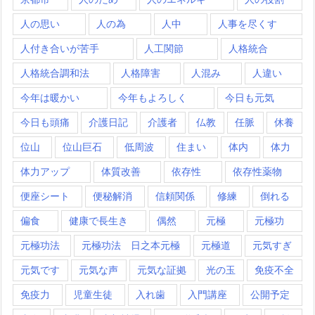
人の思い
人の為
人中
人事を尽くす
人付き合いが苦手
人工関節
人格統合
人格統合調和法
人格障害
人混み
人違い
今年は暖かい
今年もよろしく
今日も元気
今日も頭痛
介護日記
介護者
仏教
任脈
休養
位山
位山巨石
低周波
住まい
体内
体力
体力アップ
体質改善
依存性
依存性薬物
便座シート
便秘解消
信頼関係
修練
倒れる
偏食
健康で長生き
偶然
元極
元極功
元極功法
元極功法 日之本元極
元極道
元気すぎ
元気です
元気な声
元気な証拠
光の玉
免疫不全
免疫力
児童生徒
入れ歯
入門講座
公開予定