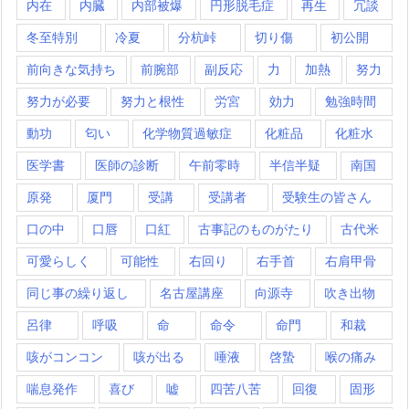
内在
内臓
内部被爆
円形脱毛症
再生
冗談
冬至特別
冷夏
分杭峠
切り傷
初公開
前向きな気持ち
前腕部
副反応
力
加熱
努力
努力が必要
努力と根性
労宮
効力
勉強時間
動功
匂い
化学物質過敏症
化粧品
化粧水
医学書
医師の診断
午前零時
半信半疑
南国
原発
厦門
受講
受講者
受験生の皆さん
口の中
口唇
口紅
古事記のものがたり
古代米
可愛らしく
可能性
右回り
右手首
右肩甲骨
同じ事の繰り返し
名古屋講座
向源寺
吹き出物
呂律
呼吸
命
命令
命門
和裁
咳がコンコン
咳が出る
唾液
啓蟄
喉の痛み
喘息発作
喜び
嘘
四苦八苦
回復
固形