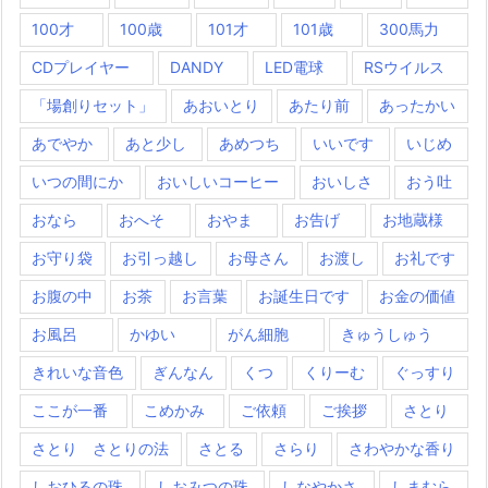
100才
100歳
101才
101歳
300馬力
CDプレイヤー
DANDY
LED電球
RSウイルス
「場創りセット」
あおいとり
あたり前
あったかい
あでやか
あと少し
あめつち
いいです
いじめ
いつの間にか
おいしいコーヒー
おいしさ
おう吐
おなら
おへそ
おやま
お告げ
お地蔵様
お守り袋
お引っ越し
お母さん
お渡し
お礼です
お腹の中
お茶
お言葉
お誕生日です
お金の価値
お風呂
かゆい
がん細胞
きゅうしゅう
きれいな音色
ぎんなん
くつ
くりーむ
ぐっすり
ここが一番
こめかみ
ご依頼
ご挨拶
さとり
さとり さとりの法
さとる
さらり
さわやかな香り
しおひるの珠
しおみつの珠
しなやかさ
しまむら