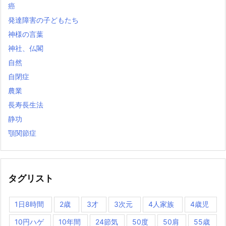
癌
発達障害の子どもたち
神様の言葉
神社、仏閣
自然
自閉症
農業
長寿長生法
静功
顎関節症
タグリスト
1日8時間
2歳
3才
3次元
4人家族
4歳児
10円ハゲ
10年間
24節気
50度
50肩
55歳