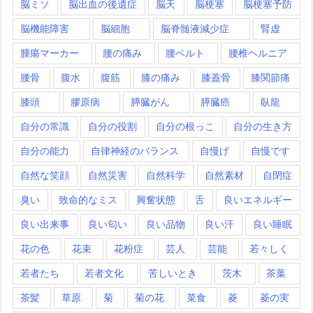
脳ミソ
脳出血の後遺症
脳天
脳梗塞
脳梗塞予防
脳機能障害
脳細胞
脳脊髄液減少症
腎虚
腫瘍マーカー
腰の痛み
腰ベルト
腰椎ヘルニア
腰骨
腹水
腹筋
膝の痛み
膝蓋骨
膝関節痛
膝頭
膠原病
膵臓がん
膵臓癌
臥龍
自分の常識
自分の役割
自分の根っこ
自分の生き方
自分の能力
自律神経のバランス
自慢げ
自慢です
自然な笑顔
自然災害
自然科学
自然素材
自閉症
臭い
致命的なミス
興奮状態
舌
良いエネルギー
良い出来事
良い匂い
良い品物
良い汗
良い睡眠
花の色
花束
花粉症
芸人
芸能
若々しく
若者たち
若者文化
苦しいとき
茨木
茶葉
茶髪
草原
菊
菊の花
菜食
菱
菱の実