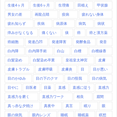
生後4ヶ月
生後6ヶ月
生理痛
田植え
甲状腺
男女の差
画龍点睛
疫病
疲れない身体
疲れ知らず
疾病
病原体
病気
病状
痒みがなくなる
痛くない
痰
癌
癌と漢方薬
癌細胞
発達凸凹
発達障害
発酵食品
発音
白内障
白内障手術
白山
白檀
白檀線香
白髪染め
白髪染め卒業
皇祖皇太神宮
皮膚
皮膚トラブル
皮膚呼吸
皮膚炎
目
目が悪い
目のかゆみ
目の下のクマ
目の怪我
目の病気
目やに
目医者
目薬
直感
直感に従う
直感力
直感力を磨く
直感力ワーク
相良
眉間
真っ赤な夕焼け
真夜中
真言
眠り
眼
眼の病気
眼内レンズ
睡眠
睡眠薬
瞑想