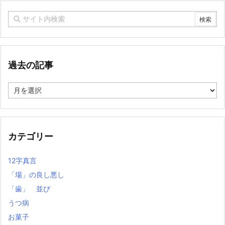
過去の記事
過
去
の
記
事
カテゴリー
12字真言
「場」の良し悪し
「歯」 並び
うつ病
お菓子