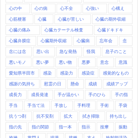
心の中
心の病
心不全
心強い
心構え
心筋梗塞
心臓
心臓が苦しい
心臓の期外収縮
心臓の痛み
心臓カテーテル検査
心臓ドキドキ
心臓弁膜症
心臓期外収縮
心臓病
忘年会
念
念には念
思い出
急な発熱
怪我
息子のこと
悪いモノ
悪い夢
悪い物
悪夢
意念
意識
愛知県半田市
感染
感染力
感染症
感覚的なもの
感謝の気持ち
慰霊の日
懸命
成績
成績アップ
成長力
成長発達
手が温かい
手のひら
手の指
手当
手当て法
手放し
手料理
手術
手袋
抗うつ剤
抗不安剤
拡大
拭き掃除
持ち出し
指の先
指の関節
指一本
指示
按摩
振動
捻挫
掌門人
排泄
接種
支え
放射能汚染