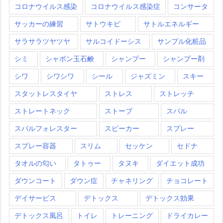
コロナウイルス感染
コロナウイルス感染症
コンサータ
サッカーの練習
サトウキビ
サトルエネルギー
サラサラツヤツヤ
サルコイドーシス
サンプル化粧品
シミ
シャボン玉石鹸
シャンプー
シャンプー剤
シワ
シワシワ
シール
ジャズミン
スキー
スタットレスタイヤ
ストレス
ストレッチ
ストレートネック
ストーブ
スバル
スバルフォレスター
スピーカー
スプレー
スプレー容器
スリム
セッケン
セドナ
タオルの匂い
タトゥー
タヌキ
ダイエット成功
ダウンコート
ダウン症
チャネリング
チョコレート
デイサービス
デトックス
デトックス効果
デトックス風呂
トイレ
トレーニング
ドライカレー