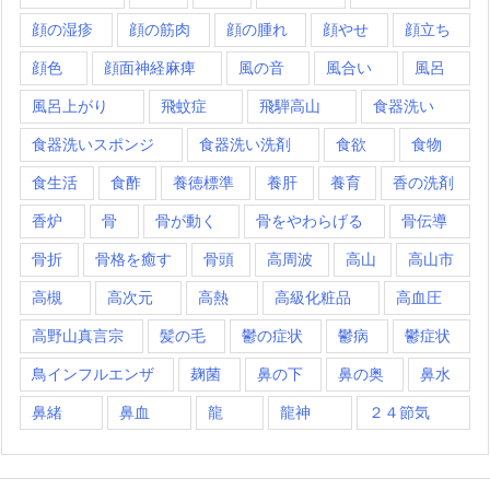
顔の湿疹
顔の筋肉
顔の腫れ
顔やせ
顔立ち
顔色
顔面神経麻痺
風の音
風合い
風呂
風呂上がり
飛蚊症
飛騨高山
食器洗い
食器洗いスポンジ
食器洗い洗剤
食欲
食物
食生活
食酢
養徳標準
養肝
養育
香の洗剤
香炉
骨
骨が動く
骨をやわらげる
骨伝導
骨折
骨格を癒す
骨頭
高周波
高山
高山市
高槻
高次元
高熱
高級化粧品
高血圧
高野山真言宗
髪の毛
鬱の症状
鬱病
鬱症状
鳥インフルエンザ
麹菌
鼻の下
鼻の奥
鼻水
鼻緒
鼻血
龍
龍神
２４節気