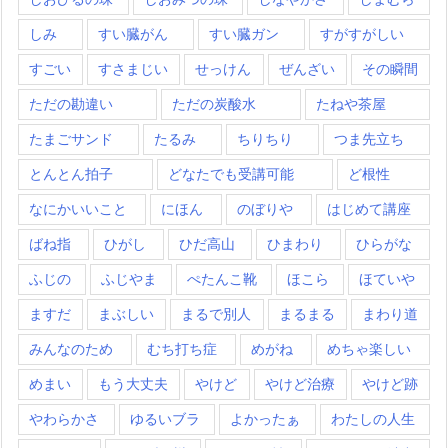
しみ
すい臓がん
すい臓ガン
すがすがしい
すごい
すさまじい
せっけん
ぜんざい
その瞬間
ただの勘違い
ただの炭酸水
たねや茶屋
たまごサンド
たるみ
ちりちり
つま先立ち
とんとん拍子
どなたでも受講可能
ど根性
なにかいいこと
にほん
のぼりや
はじめて講座
ばね指
ひがし
ひだ高山
ひまわり
ひらがな
ふじの
ふじやま
ぺたんこ靴
ほこら
ほていや
ますだ
まぶしい
まるで別人
まるまる
まわり道
みんなのため
むち打ち症
めがね
めちゃ楽しい
めまい
もう大丈夫
やけど
やけど治療
やけど跡
やわらかさ
ゆるいブラ
よかったぁ
わたしの人生