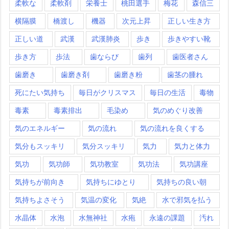
柔軟な
柔軟剤
栄養士
桃田選手
梅花
森信三
横隔膜
橋渡し
機器
次元上昇
正しい生き方
正しい道
武漢
武漢肺炎
歩き
歩きやすい靴
歩き方
歩法
歯ならび
歯列
歯医者さん
歯磨き
歯磨き剤
歯磨き粉
歯茎の腫れ
死にたい気持ち
毎日がクリスマス
毎日の生活
毒物
毒素
毒素排出
毛染め
気のめぐり改善
気のエネルギー
気の流れ
気の流れを良くする
気分もスッキリ
気分スッキリ
気力
気力と体力
気功
気功師
気功教室
気功法
気功講座
気持ちが前向き
気持ちにゆとり
気持ちの良い朝
気持ちよさそう
気温の変化
気絶
水で邪気を払う
水晶体
水泡
水無神社
水疱
永遠の課題
汚れ