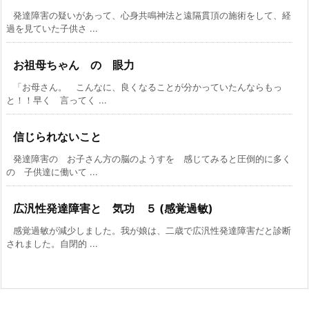
発達障害の疑いがあって、心身共鳴神法と遠隔貫頂の施術をして、経
過を見ていた子供さ ...
お祖母ちゃん の 眼力
「お母さん。 こんなに、良くなることが分かっていたんならもっ
と！！早く 言ってく ...
信じられないこと
発達障害の お子さん方の脳のようすを 感じてみると圧倒的に多く
の 子供達に働いて ...
広汎性発達障害と 気功 ５ (感覚過敏)
感覚過敏が減少しました。我が娘は、二歳で広汎性発達障害だと診断
されました。自閉的 ...