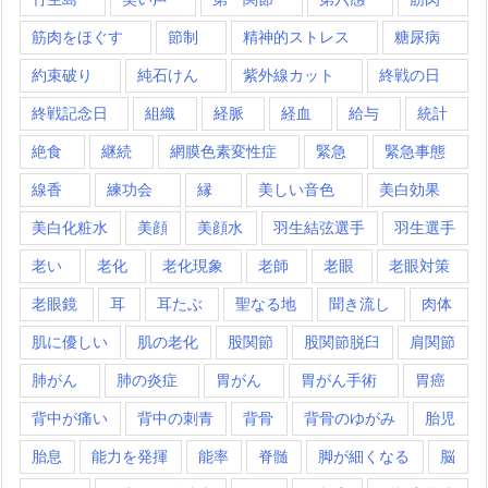
筋肉をほぐす
節制
精神的ストレス
糖尿病
約束破り
純石けん
紫外線カット
終戦の日
終戦記念日
組織
経脈
経血
給与
統計
絶食
継続
網膜色素変性症
緊急
緊急事態
線香
練功会
縁
美しい音色
美白効果
美白化粧水
美顔
美顔水
羽生結弦選手
羽生選手
老い
老化
老化現象
老師
老眼
老眼対策
老眼鏡
耳
耳たぶ
聖なる地
聞き流し
肉体
肌に優しい
肌の老化
股関節
股関節脱臼
肩関節
肺がん
肺の炎症
胃がん
胃がん手術
胃癌
背中が痛い
背中の刺青
背骨
背骨のゆがみ
胎児
胎息
能力を発揮
能率
脊髄
脚が細くなる
脳