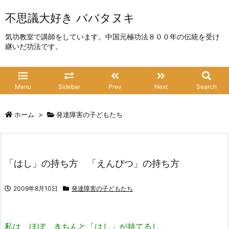
不思議大好き ババタヌキ
気功教室で講師をしています。中国元極功法８００年の伝統を受け
継いだ功法です。
Menu
Sidebar
Prev
Next
Search
ホーム
>
発達障害の子どもたち
「はし」の持ち方 「えんぴつ」の持ち方
2009年8月10日
発達障害の子どもたち
私は、ほぼ きちんと「はし」が持てるし、