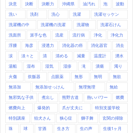
決意
決断
決断力
沖縄県
油汚れ
泡
波動
洗い
洗剤
洗心
洗濯
洗濯セッケン
洗濯機の中
洗濯機の洗濯
洗濯物
洗濯石けん
洗面所
派手な色
流産
流行病
浄化
浄化力
浮腫
海彦
浸透力
消化器の癌
消化器官
消去
涙
淡々と
清
清める
減量
温度計
湧水
湯船
湿布
湿気
湿疹
滝
潰瘍
濁り
火傷
炊飯器
点眼薬
無形
無明
無欲
無添加
無添加せっけん
無理無理
無給
無邪気な子供
煮出し
熊野古道
熱いパワー
燃費
燃費向上
爆発的
爪が丈夫に
特別支援学校
特別講座
狛犬さん
狭心症
獅子舞
玄関の掃除
珠
球
甘酒
生き方
生の声
生後1ヶ月