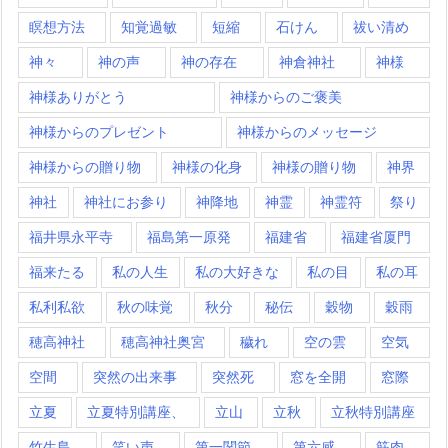
瞑想方法
知覚過敏
短縮
石けん
祓い清め
神々
神の声
神の存在
神倉神社
神様
神様ありがとう
神様からのご褒美
神様からのプレゼント
神様からのメッセージ
神様からの贈り物
神様の化身
神様の贈り物
神界
神社
神社にお参り
神降地
神霊
神霊符
祭り
福井県永平寺
福島第一原発
福建省
福建省厦門
福来たる
私の人生
私の大好きな
私の目
私の耳
私利私欲
秋の味覚
秋分
秘伝
穀物
穀雨
穂高神社
穂高神社奥宮
穢れ
空の雲
空気
空間
突然の出来事
突然死
窓を全開
窓際
立夏
立夏特別講座、
立山
立秋
立秋特別講座
竹生島
笑い声
第一関節
第六感
筋肉