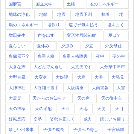
国府宮
国立大学
土楼
地のエネルギー
地球の浄化
地軸
地震
地震予測
執着
場
場のエネルギー
場作り
塩で邪気を払う
塩をまく
増田先生
声を出す
変形性股関節症
夏ばて
夏らしい
夏休み
夕涼み
夕立
外反母趾
多臓器不全
多重人格
多重人格障害
夜中
夢の中
大きな声
大どんでん返し
大丈夫です
大分県中津市
大型台風
大変身
大好評
大寒
大暑
大発見
大神神社
大谷翔平選手
大阪講座
大雨警報
大雪
大震災
天からのお知らせ
天の声
天の御中主
天の神様
天の采配
天命
天地
天災
天目
好転反応
姿勢
姿勢を正しく
威力
嬉しいお便り
嬉しい出来事
子供の成長
子供への脅し
子宮筋腫