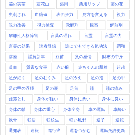
菱の実茶
蓮花山
薬用
薬用リップ
藤の花
虫刺され
血糖値
表面張力
見方を変える
視力
視力改善
視力検査
覚醒剤
観察
解熱剤
解離性人格障害
言葉の遅れ
言霊
言霊の力
言霊の効果
読者登録
誰にでもできる気功法
調和
講座
謹賀新年
豆苗
負の感情
財布の中身
貧血
質素な食事
赤い服
赤ちゃんの肌着
超越
足が細く
足のむくみ
足の冷え
足の指
足の甲
足の甲の浮腫
足の裏
足首
踵
踵の痛み
踵落とし
身体が軽い
身体に悪い
身体に良い
身体の軸
身体の重心
身体全身
車の運転
車酔い
軟骨
転居
転校生
軽い風邪
逆子
逆転
通知表
速報
進行癌
運をつかむ
運転免許更新