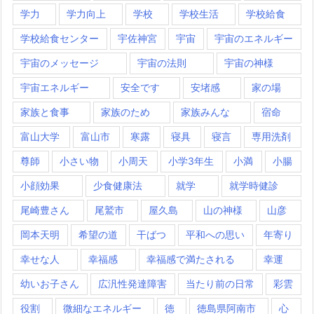
学力
学力向上
学校
学校生活
学校給食
学校給食センター
宇佐神宮
宇宙
宇宙のエネルギー
宇宙のメッセージ
宇宙の法則
宇宙の神様
宇宙エネルギー
安全です
安堵感
家の場
家族と食事
家族のため
家族みんな
宿命
富山大学
富山市
寒露
寝具
寝言
専用洗剤
尊師
小さい物
小周天
小学3年生
小満
小腸
小顔効果
少食健康法
就学
就学時健診
尾崎豊さん
尾鷲市
屋久島
山の神様
山彦
岡本天明
希望の道
干ばつ
平和への思い
年寄り
幸せな人
幸福感
幸福感で満たされる
幸運
幼いお子さん
広汎性発達障害
当たり前の日常
彩雲
役割
微細なエネルギー
徳
徳島県阿南市
心