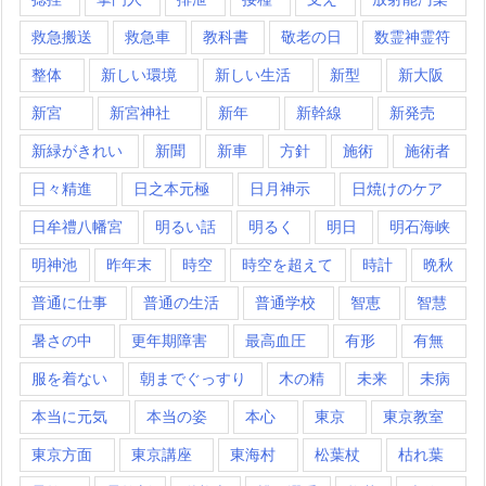
救急搬送
救急車
教科書
敬老の日
数霊神霊符
整体
新しい環境
新しい生活
新型
新大阪
新宮
新宮神社
新年
新幹線
新発売
新緑がきれい
新聞
新車
方針
施術
施術者
日々精進
日之本元極
日月神示
日焼けのケア
日牟禮八幡宮
明るい話
明るく
明日
明石海峡
明神池
昨年末
時空
時空を超えて
時計
晩秋
普通に仕事
普通の生活
普通学校
智恵
智慧
暑さの中
更年期障害
最高血圧
有形
有無
服を着ない
朝までぐっすり
木の精
未来
未病
本当に元気
本当の姿
本心
東京
東京教室
東京方面
東京講座
東海村
松葉杖
枯れ葉