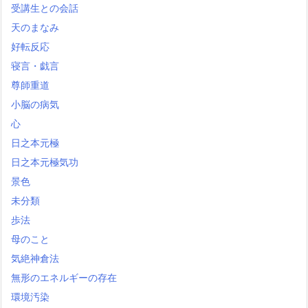
受講生との会話
天のまなみ
好転反応
寝言・戯言
尊師重道
小脳の病気
心
日之本元極
日之本元極気功
景色
未分類
歩法
母のこと
気絶神倉法
無形のエネルギーの存在
環境汚染