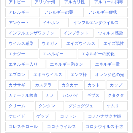
アトピー
アリゾナ州
アルカリ性
アルコール消毒
アレルギー
アレルギーの薬
アレルギー症状
アンケート
イヤホン
インフルエンザウイルス
インフルエンザワクチン
インプラント
ウィルス感染
ウイルス感染
ウミガメ
エイズウイルス
エイズ陽性
エナジー
エネルギー
エネルギーの変化
エネルギー入り
エネルギー満タン
エネルギー量
エプロン
エボラウイルス
エンマ様
オレンジ色の光
カササギ
カステラ
カタカナ
カット
カップ
カテーテル検査
カメ
カンパイ
ギブス
クタクタ
クリーム
クンクン
グジュグジュ
ケムリ
ケロイド
ゲップ
コットン
コノハナサクヤ姫
コレステロール
コロナウイルス
コロナウイルス予防