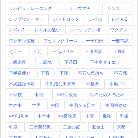
リハビリトレーニング
リュウマチ
リンス
レッグウォーマー
レッドロック
レベル
レベル2
レベル3
レベルの違い
レーシック手術
ワクチン
ワクチン接種
ワセリンクリーム
一子相伝
一般常識
七五三
三元
三元パワー
三者面談
上丹田
上級講座
上高地
下丹田
下半身ダイエット
下半身痩せ
下着
下腿
不安な気持ち
不安感
不思議な体験
不思議な出来事
不整脈
不燃ゴミ
不登校
不眠
不眠症改善
世のため人のため
世の中
世界
中国
中国から日本
中国福建省
中学3年生
中学生
中級講座
主訴
乗鞍
乳歯
乳液
二十四節気
二重の虹
五台山
京都
京都市
人のため
人のエネルギー
人の役割