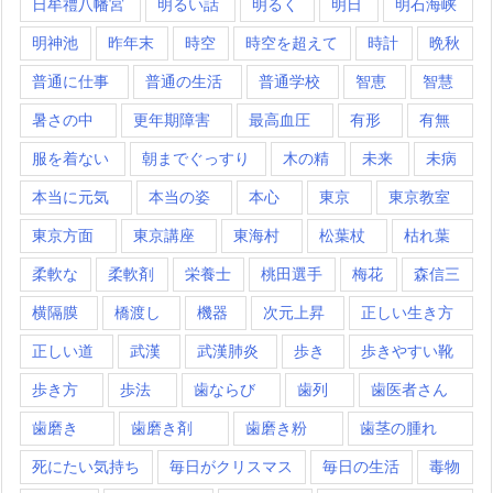
日牟禮八幡宮
明るい話
明るく
明日
明石海峡
明神池
昨年末
時空
時空を超えて
時計
晩秋
普通に仕事
普通の生活
普通学校
智恵
智慧
暑さの中
更年期障害
最高血圧
有形
有無
服を着ない
朝までぐっすり
木の精
未来
未病
本当に元気
本当の姿
本心
東京
東京教室
東京方面
東京講座
東海村
松葉杖
枯れ葉
柔軟な
柔軟剤
栄養士
桃田選手
梅花
森信三
横隔膜
橋渡し
機器
次元上昇
正しい生き方
正しい道
武漢
武漢肺炎
歩き
歩きやすい靴
歩き方
歩法
歯ならび
歯列
歯医者さん
歯磨き
歯磨き剤
歯磨き粉
歯茎の腫れ
死にたい気持ち
毎日がクリスマス
毎日の生活
毒物