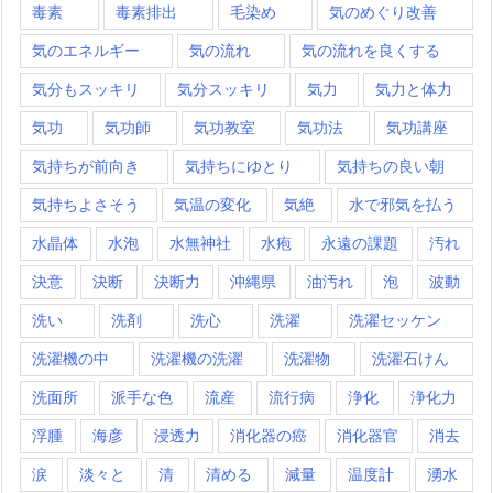
毒素
毒素排出
毛染め
気のめぐり改善
気のエネルギー
気の流れ
気の流れを良くする
気分もスッキリ
気分スッキリ
気力
気力と体力
気功
気功師
気功教室
気功法
気功講座
気持ちが前向き
気持ちにゆとり
気持ちの良い朝
気持ちよさそう
気温の変化
気絶
水で邪気を払う
水晶体
水泡
水無神社
水疱
永遠の課題
汚れ
決意
決断
決断力
沖縄県
油汚れ
泡
波動
洗い
洗剤
洗心
洗濯
洗濯セッケン
洗濯機の中
洗濯機の洗濯
洗濯物
洗濯石けん
洗面所
派手な色
流産
流行病
浄化
浄化力
浮腫
海彦
浸透力
消化器の癌
消化器官
消去
涙
淡々と
清
清める
減量
温度計
湧水