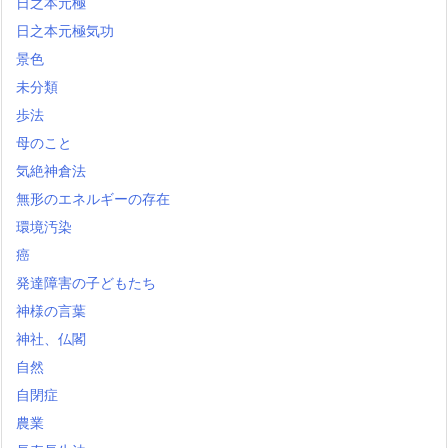
日之本元極
日之本元極気功
景色
未分類
歩法
母のこと
気絶神倉法
無形のエネルギーの存在
環境汚染
癌
発達障害の子どもたち
神様の言葉
神社、仏閣
自然
自閉症
農業