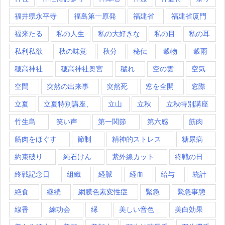
福井県永平寺
福島第一原発
福建省
福建省厦門
福来たる
私の人生
私の大好きな
私の目
私の耳
私利私欲
秋の味覚
秋分
秘伝
穀物
穀雨
穂高神社
穂高神社奥宮
穢れ
空の雲
空気
空間
突然の出来事
突然死
窓を全開
窓際
立夏
立夏特別講座、
立山
立秋
立秋特別講座
竹生島
笑い声
第一関節
第六感
筋肉
筋肉をほぐす
節制
精神的ストレス
糖尿病
約束破り
純石けん
紫外線カット
終戦の日
終戦記念日
組織
経脈
経血
給与
統計
絶食
継続
網膜色素変性症
緊急
緊急事態
線香
練功会
縁
美しい音色
美白効果