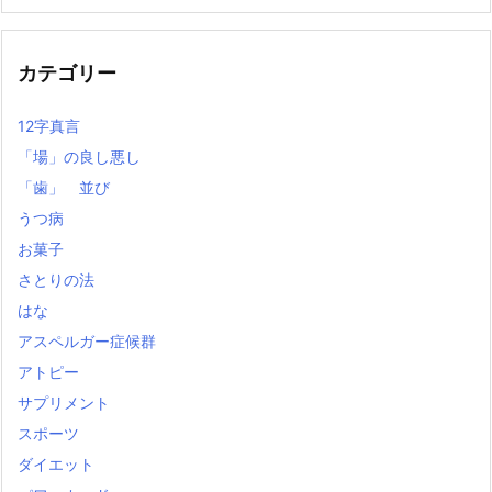
の
記
事
カテゴリー
12字真言
「場」の良し悪し
「歯」 並び
うつ病
お菓子
さとりの法
はな
アスペルガー症候群
アトピー
サプリメント
スポーツ
ダイエット