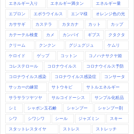
エネルギー入り
エネルギー満タン
エネルギー量
エプロン
エボラウイルス
エンマ様
オレンジ色の光
カササギ
カステラ
カタカナ
カット
カップ
カテーテル検査
カメ
カンパイ
ギブス
クタクタ
クリーム
クンクン
グジュグジュ
ケムリ
ケロイド
ゲップ
コットン
コノハナサクヤ姫
コレステロール
コロナウイルス
コロナウイルス予防
コロナウイルス感染
コロナウイルス感染症
コンサータ
サッカーの練習
サトウキビ
サトルエネルギー
サラサラツヤツヤ
サルコイドーシス
サンプル化粧品
シミ
シャボン玉石鹸
シャンプー
シャンプー剤
シワ
シワシワ
シール
ジャズミン
スキー
スタットレスタイヤ
ストレス
ストレッチ