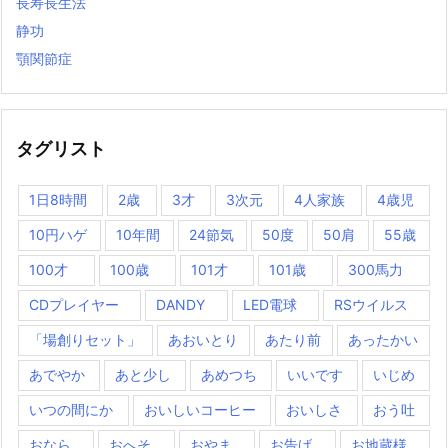
長寿長生法
静功
顎関節症
タグリスト
1日8時間
2歳
3才
3次元
4人家族
4歳児
10円ハゲ
10年間
24節気
50度
50肩
55歳
100才
100歳
101才
101歳
300馬力
CDプレイヤー
DANDY
LED電球
RSウイルス
「場創りセット」
あおいとり
あたり前
あったかい
あでやか
あと少し
あめつち
いいです
いじめ
いつの間にか
おいしいコーヒー
おいしさ
おう吐
おなら
おへそ
おやま
お告げ
お地蔵様