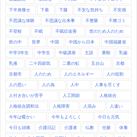
下半身痩せ
下着
下腿
不安な気持ち
不安感
不思議な体験
不思議な出来事
不整脈
不燃ゴミ
不登校
不眠
不眠症改善
世のため人のため
世の中
世界
中国
中国から日本
中国福建省
中学3年生
中学生
中級講座
主訴
乗鞍
乳歯
乳液
二十四節気
二重の虹
五台山
京都
京都市
人のため
人のエネルギー
人の役割
人の思い
人の為
人中
人事を尽くす
人付き合いが苦手
人工関節
人格統合
人格統合調和法
人格障害
人混み
人違い
今年は暖かい
今年もよろしく
今日も元気
今日も頭痛
介護日記
介護者
仏教
任脈
休養