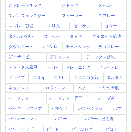
ストレートネック
ストーブ
スバル
スバルフォレスター
スピーカー
スプレー
スプレー容器
スリム
セッケン
セドナ
タオルの匂い
タトゥー
タヌキ
ダイエット成功
ダウンコート
ダウン症
チャネリング
チョコレート
デイサービス
デトックス
デトックス効果
デトックス風呂
トイレ
トレーニング
ドライカレー
ドライブ
ニオイ
ニキビ
ニコニコ笑顔
ヌルヌル
ネックレス
ノロウイルス
ハチ
ハリツヤ肌
ハーブティー
ハーブティー専門
ハーブ茶
バージョンアップ
パチンコ
パニック症状
パフ
パフォーマンス
パワー
パワーの出る珠
パワーアップ
ビート
ビール好き
ピュア