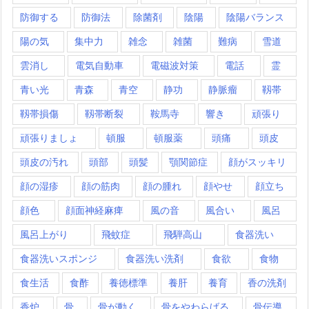
防御する
防御法
除菌剤
陰陽
陰陽バランス
陽の気
集中力
雑念
雑菌
難病
雪道
雲消し
電気自動車
電磁波対策
電話
霊
青い光
青森
青空
静功
静脈瘤
靱帯
靱帯損傷
靱帯断裂
鞍馬寺
響き
頑張り
頑張りましょ
頓服
頓服薬
頭痛
頭皮
頭皮の汚れ
頭部
頭髪
顎関節症
顔がスッキリ
顔の湿疹
顔の筋肉
顔の腫れ
顔やせ
顔立ち
顔色
顔面神経麻痺
風の音
風合い
風呂
風呂上がり
飛蚊症
飛騨高山
食器洗い
食器洗いスポンジ
食器洗い洗剤
食欲
食物
食生活
食酢
養徳標準
養肝
養育
香の洗剤
香炉
骨
骨が動く
骨をやわらげる
骨伝導