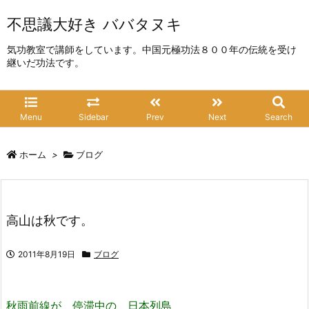
不思議大好き ババタヌキ
気功教室で講師をしています。中国元極功法８００年の伝統を受け
継いだ功法です。
Menu
Sidebar
Prev
Next
Search
ホーム
>
ブログ
高山は秋です。
2011年8月19日
ブログ
秋雨前線が 停滞中の 日本列島