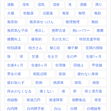
湯船
湿布
湿気
湿疹
滝
潰瘍
濁り
火傷
炊飯器
点眼薬
無形
無明
無欲
無添加
無添加せっけん
無理無理
無給
無邪気な子供
煮出し
熊野古道
熱いパワー
燃費
燃費向上
爆発的
爪が丈夫に
特別支援学校
特別講座
狛犬さん
狭心症
獅子舞
玄関の掃除
珠
球
甘酒
生き方
生の声
生後1ヶ月
生後4ヶ月
生後6ヶ月
生理痛
田植え
甲状腺
男女の差
画龍点睛
疫病
疲れない身体
疲れ知らず
疾病
病原体
病気
病状
痒みがなくなる
痛くない
痰
癌
癌と漢方薬
癌細胞
発達凸凹
発達障害
発酵食品
発音
白内障
白内障手術
白山
白檀
白檀線香