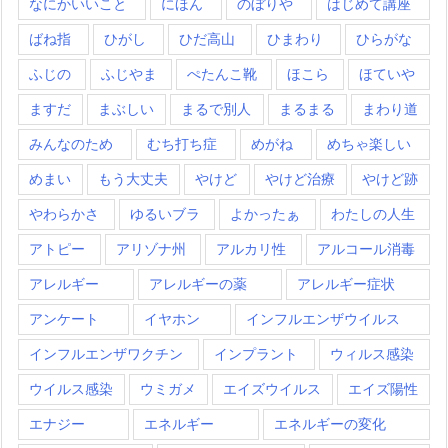
なにかいいこと
にほん
のぼりや
はじめて講座
ばね指
ひがし
ひだ高山
ひまわり
ひらがな
ふじの
ふじやま
ぺたんこ靴
ほこら
ほていや
ますだ
まぶしい
まるで別人
まるまる
まわり道
みんなのため
むち打ち症
めがね
めちゃ楽しい
めまい
もう大丈夫
やけど
やけど治療
やけど跡
やわらかさ
ゆるいブラ
よかったぁ
わたしの人生
アトピー
アリゾナ州
アルカリ性
アルコール消毒
アレルギー
アレルギーの薬
アレルギー症状
アンケート
イヤホン
インフルエンザウイルス
インフルエンザワクチン
インプラント
ウィルス感染
ウイルス感染
ウミガメ
エイズウイルス
エイズ陽性
エナジー
エネルギー
エネルギーの変化