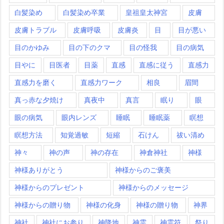
白髪染め
白髪染め卒業
皇祖皇太神宮
皮膚
皮膚トラブル
皮膚呼吸
皮膚炎
目
目が悪い
目のかゆみ
目の下のクマ
目の怪我
目の病気
目やに
目医者
目薬
直感
直感に従う
直感力
直感力を磨く
直感力ワーク
相良
眉間
真っ赤な夕焼け
真夜中
真言
眠り
眼
眼の病気
眼内レンズ
睡眠
睡眠薬
瞑想
瞑想方法
知覚過敏
短縮
石けん
祓い清め
神々
神の声
神の存在
神倉神社
神様
神様ありがとう
神様からのご褒美
神様からのプレゼント
神様からのメッセージ
神様からの贈り物
神様の化身
神様の贈り物
神界
神社
神社にお参り
神降地
神霊
神霊符
祭り