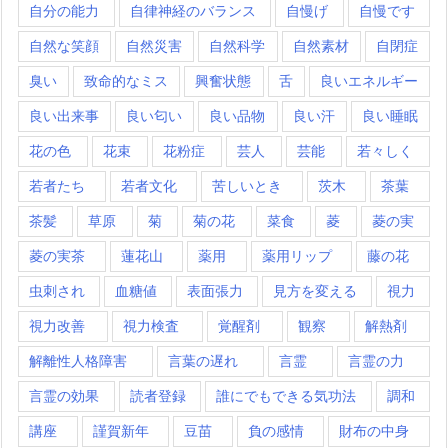
自分の能力
自律神経のバランス
自慢げ
自慢です
自然な笑顔
自然災害
自然科学
自然素材
自閉症
臭い
致命的なミス
興奮状態
舌
良いエネルギー
良い出来事
良い匂い
良い品物
良い汗
良い睡眠
花の色
花束
花粉症
芸人
芸能
若々しく
若者たち
若者文化
苦しいとき
茨木
茶葉
茶髪
草原
菊
菊の花
菜食
菱
菱の実
菱の実茶
蓮花山
薬用
薬用リップ
藤の花
虫刺され
血糖値
表面張力
見方を変える
視力
視力改善
視力検査
覚醒剤
観察
解熱剤
解離性人格障害
言葉の遅れ
言霊
言霊の力
言霊の効果
読者登録
誰にでもできる気功法
調和
講座
謹賀新年
豆苗
負の感情
財布の中身