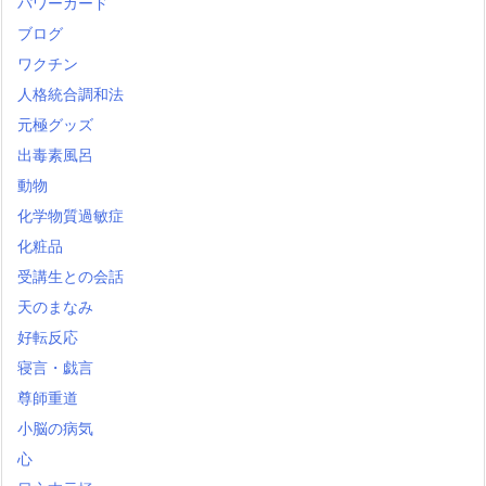
パワーカード
ブログ
ワクチン
人格統合調和法
元極グッズ
出毒素風呂
動物
化学物質過敏症
化粧品
受講生との会話
天のまなみ
好転反応
寝言・戯言
尊師重道
小脳の病気
心