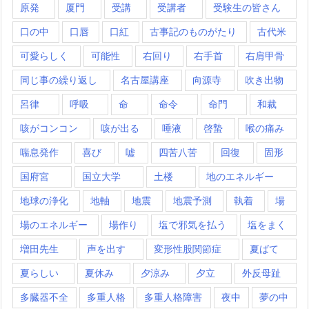
原発
厦門
受講
受講者
受験生の皆さん
口の中
口唇
口紅
古事記のものがたり
古代米
可愛らしく
可能性
右回り
右手首
右肩甲骨
同じ事の繰り返し
名古屋講座
向源寺
吹き出物
呂律
呼吸
命
命令
命門
和裁
咳がコンコン
咳が出る
唾液
啓蟄
喉の痛み
喘息発作
喜び
嘘
四苦八苦
回復
固形
国府宮
国立大学
土楼
地のエネルギー
地球の浄化
地軸
地震
地震予測
執着
場
場のエネルギー
場作り
塩で邪気を払う
塩をまく
増田先生
声を出す
変形性股関節症
夏ばて
夏らしい
夏休み
夕涼み
夕立
外反母趾
多臓器不全
多重人格
多重人格障害
夜中
夢の中