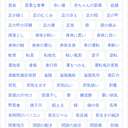
貧血
質素な食事
赤い服
赤ちゃんの肌着
超越
足が細く
足のむくみ
足の冷え
足の指
足の甲
足の甲の浮腫
足の裏
足首
踵
踵の痛み
踵落とし
身体が軽い
身体に悪い
身体に良い
身体の軸
身体の重心
身体全身
車の運転
車酔い
軟骨
転居
転校生
軽い風邪
逆子
逆転
通知表
速報
進行癌
運をつかむ
運転免許更新
過敏性腸症候群
遠隔
遠隔施術
遠隔気功
適応力
邪気
邪気を出す
邪気払い
邪気祓い
邪魔
部屋の片付け
部屋干し
酢
醸造酢
重い病気
野菜食
銚子川
鍛える
鐘
鐘の音
長寿
長時間のパソコン
長浜ビール
長浜城
長生きの秘訣
関東地方
関節の動き
関節の炎症
関節痛
防御