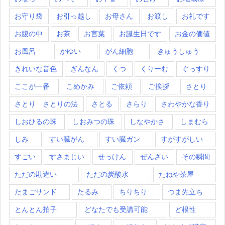
お守り袋
お引っ越し
お母さん
お渡し
お礼です
お腹の中
お茶
お言葉
お誕生日です
お金の価値
お風呂
かゆい
がん細胞
きゅうしゅう
きれいな音色
ぎんなん
くつ
くりーむ
ぐっすり
ここが一番
こめかみ
ご依頼
ご挨拶
さとり
さとり さとりの法
さとる
さらり
さわやかな香り
しおひるの珠
しおみつの珠
しなやかさ
しまむら
しみ
すい臓がん
すい臓ガン
すがすがしい
すごい
すさまじい
せっけん
ぜんざい
その瞬間
ただの勘違い
ただの炭酸水
たねや茶屋
たまごサンド
たるみ
ちりちり
つま先立ち
とんとん拍子
どなたでも受講可能
ど根性