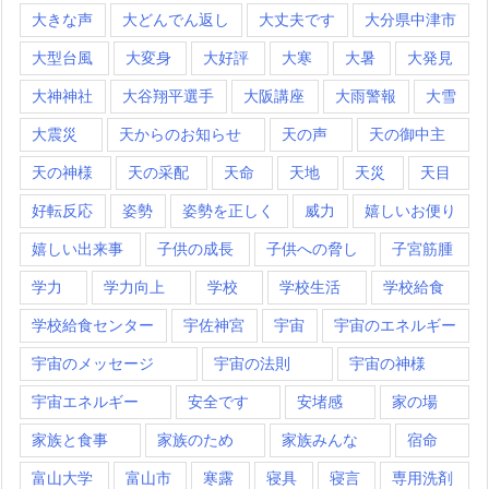
大きな声
大どんでん返し
大丈夫です
大分県中津市
大型台風
大変身
大好評
大寒
大暑
大発見
大神神社
大谷翔平選手
大阪講座
大雨警報
大雪
大震災
天からのお知らせ
天の声
天の御中主
天の神様
天の采配
天命
天地
天災
天目
好転反応
姿勢
姿勢を正しく
威力
嬉しいお便り
嬉しい出来事
子供の成長
子供への脅し
子宮筋腫
学力
学力向上
学校
学校生活
学校給食
学校給食センター
宇佐神宮
宇宙
宇宙のエネルギー
宇宙のメッセージ
宇宙の法則
宇宙の神様
宇宙エネルギー
安全です
安堵感
家の場
家族と食事
家族のため
家族みんな
宿命
富山大学
富山市
寒露
寝具
寝言
専用洗剤