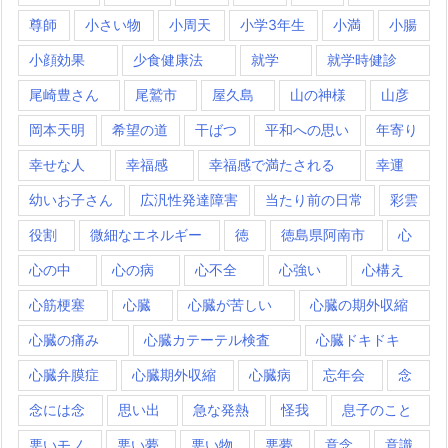
尊師
小さい物
小周天
小学3年生
小満
小腸
小顔効果
少食健康法
就学
就学時健診
尾崎豊さん
尾鷲市
屋久島
山の神様
山彦
岡本天明
希望の道
干ばつ
平和への思い
年寄り
幸せな人
幸福感
幸福感で満たされる
幸運
幼いお子さん
広汎性発達障害
当たり前の日常
彩雲
役割
微細なエネルギー
徳
徳島県阿南市
心
心の中
心の病
心不全
心強い
心構え
心筋梗塞
心臓
心臓が苦しい
心臓の期外収縮
心臓の痛み
心臓カテーテル検査
心臓ドキドキ
心臓弁膜症
心臓期外収縮
心臓病
忘年会
念
念には念
思い出
急な発熱
怪我
息子のこと
悪いモノ
悪い夢
悪い物
悪夢
意念
意識