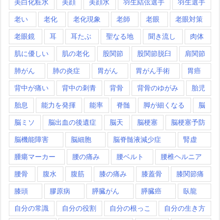
美白化粧水
美顔
美顔水
羽生結弦選手
羽生選手
老い
老化
老化現象
老師
老眼
老眼対策
老眼鏡
耳
耳たぶ
聖なる地
聞き流し
肉体
肌に優しい
肌の老化
股関節
股関節脱臼
肩関節
肺がん
肺の炎症
胃がん
胃がん手術
胃癌
背中が痛い
背中の刺青
背骨
背骨のゆがみ
胎児
胎息
能力を発揮
能率
脊髄
脚が細くなる
脳
脳ミソ
脳出血の後遺症
脳天
脳梗塞
脳梗塞予防
脳機能障害
脳細胞
脳脊髄液減少症
腎虚
腫瘍マーカー
腰の痛み
腰ベルト
腰椎ヘルニア
腰骨
腹水
腹筋
膝の痛み
膝蓋骨
膝関節痛
膝頭
膠原病
膵臓がん
膵臓癌
臥龍
自分の常識
自分の役割
自分の根っこ
自分の生き方