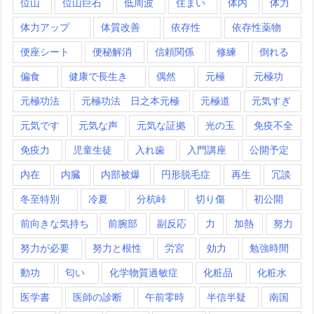
位山
位山巨石
低周波
住まい
体内
体力
体力アップ
体質改善
依存性
依存性薬物
便座シート
便秘解消
信頼関係
修練
倒れる
偏食
健康で長生き
偶然
元極
元極功
元極功法
元極功法 日之本元極
元極道
元気すぎ
元気です
元気な声
元気な証拠
光の玉
免疫不全
免疫力
児童生徒
入れ歯
入門講座
公開予定
内在
内臓
内部被爆
円形脱毛症
再生
冗談
冬至特別
冷夏
分杭峠
切り傷
初公開
前向きな気持ち
前腕部
副反応
力
加熱
努力
努力が必要
努力と根性
労宮
効力
勉強時間
動功
匂い
化学物質過敏症
化粧品
化粧水
医学書
医師の診断
午前零時
半信半疑
南国