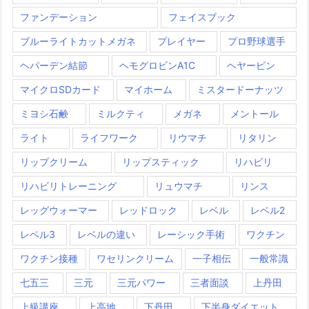
ファンデーション
フェイスブック
ブルーライトカットメガネ
プレイヤー
プロ野球選手
ヘパーデン結節
ヘモグロビンA1C
ヘヤーピン
マイクロSDカード
マイホーム
ミスタードーナッツ
ミヨシ石鹸
ミルクティ
メガネ
メントール
ライト
ライフワーク
リウマチ
リタリン
リップクリーム
リップスティック
リハビリ
リハビリトレーニング
リュウマチ
リンス
レッグウォーマー
レッドロック
レベル
レベル2
レベル3
レベルの違い
レーシック手術
ワクチン
ワクチン接種
ワセリンクリーム
一子相伝
一般常識
七五三
三元
三元パワー
三者面談
上丹田
上級講座
上高地
下丹田
下半身ダイエット