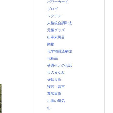
パワーカード
ブログ
ワクチン
人格統合調和法
元極グッズ
出毒素風呂
動物
化学物質過敏症
化粧品
受講生との会話
天のまなみ
好転反応
寝言・戯言
尊師重道
小脳の病気
心