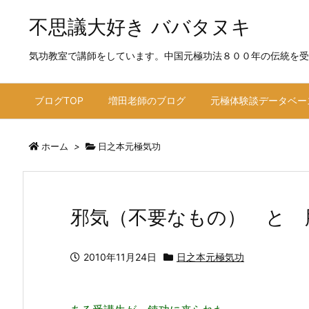
不思議大好き ババタヌキ
気功教室で講師をしています。中国元極功法８００年の伝統を受
ブログTOP
増田老師のブログ
元極体験談データベー
ホーム
>
日之本元極気功
邪気（不要なもの） と 
2010年11月24日
日之本元極気功