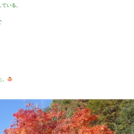
としている。
で
た。