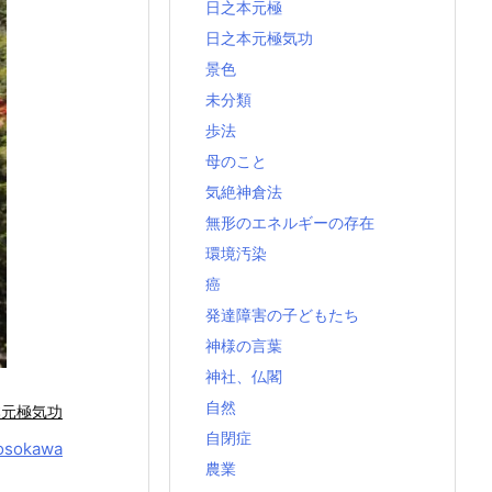
日之本元極
日之本元極気功
景色
未分類
歩法
母のこと
気絶神倉法
無形のエネルギーの存在
環境汚染
癌
発達障害の子どもたち
神様の言葉
神社、仏閣
自然
本元極気功
自閉症
osokawa
農業