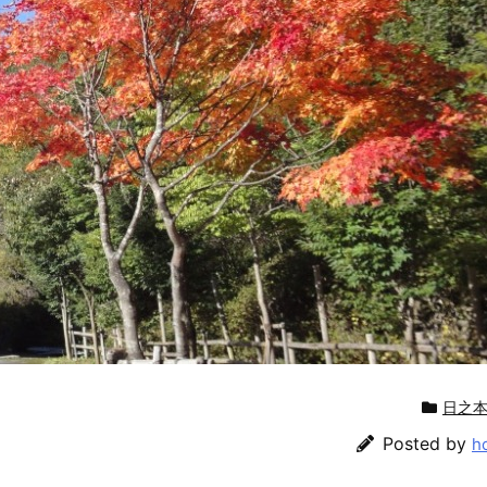
日之
Posted by
h