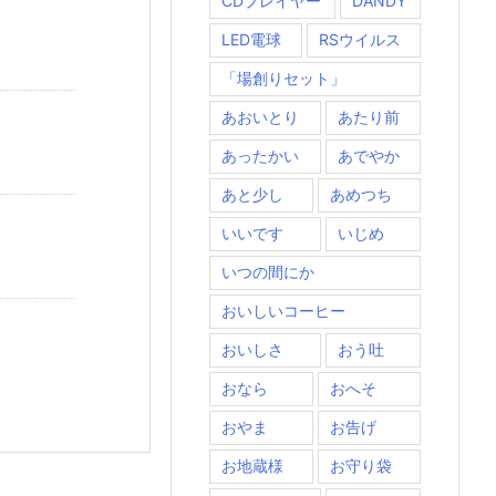
CDプレイヤー
DANDY
LED電球
RSウイルス
「場創りセット」
あおいとり
あたり前
あったかい
あでやか
あと少し
あめつち
いいです
いじめ
いつの間にか
おいしいコーヒー
おいしさ
おう吐
おなら
おへそ
おやま
お告げ
お地蔵様
お守り袋