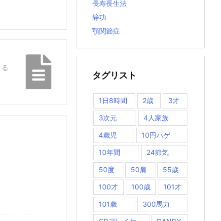
長寿長生法
静功
顎関節症
まる
タグリスト
1日8時間
2歳
3才
3次元
4人家族
4歳児
10円ハゲ
10年間
24節気
50度
50肩
55歳
100才
100歳
101才
101歳
300馬力