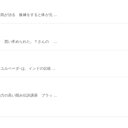
が治る 修練をすると体が元 ...
 買い求められた。Ｔさんの ...
ルベーダｰは、インドの伝統 ...
の高い階み伝訣講座 ブラッ ...