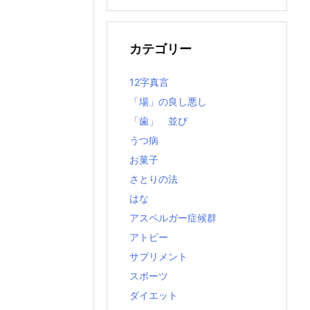
の
記
事
カテゴリー
12字真言
「場」の良し悪し
「歯」 並び
うつ病
お菓子
さとりの法
はな
アスペルガー症候群
アトピー
サプリメント
スポーツ
ダイエット