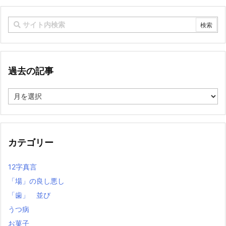
過去の記事
過
去
の
記
事
カテゴリー
12字真言
「場」の良し悪し
「歯」 並び
うつ病
お菓子