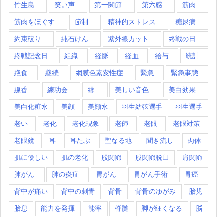
竹生島
笑い声
第一関節
第六感
筋肉
筋肉をほぐす
節制
精神的ストレス
糖尿病
約束破り
純石けん
紫外線カット
終戦の日
終戦記念日
組織
経脈
経血
給与
統計
絶食
継続
網膜色素変性症
緊急
緊急事態
線香
練功会
縁
美しい音色
美白効果
美白化粧水
美顔
美顔水
羽生結弦選手
羽生選手
老い
老化
老化現象
老師
老眼
老眼対策
老眼鏡
耳
耳たぶ
聖なる地
聞き流し
肉体
肌に優しい
肌の老化
股関節
股関節脱臼
肩関節
肺がん
肺の炎症
胃がん
胃がん手術
胃癌
背中が痛い
背中の刺青
背骨
背骨のゆがみ
胎児
胎息
能力を発揮
能率
脊髄
脚が細くなる
脳