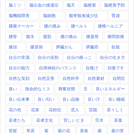
脳ミソ
脳出血の後遺症
脳天
脳梗塞
脳梗塞予防
脳機能障害
脳細胞
脳脊髄液減少症
腎虚
腫瘍マーカー
腰の痛み
腰ベルト
腰椎ヘルニア
腰骨
腹水
腹筋
膝の痛み
膝蓋骨
膝関節痛
膝頭
膠原病
膵臓がん
膵臓癌
臥龍
自分の常識
自分の役割
自分の根っこ
自分の生き方
自分の能力
自律神経のバランス
自慢げ
自慢です
自然な笑顔
自然災害
自然科学
自然素材
自閉症
臭い
致命的なミス
興奮状態
舌
良いエネルギー
良い出来事
良い匂い
良い品物
良い汗
良い睡眠
花の色
花束
花粉症
芸人
芸能
若々しく
若者たち
若者文化
苦しいとき
茨木
茶葉
茶髪
草原
菊
菊の花
菜食
菱
菱の実