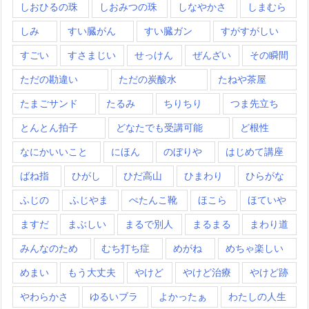
しおひるの珠
しおみつの珠
しなやかさ
しまむら
しみ
すい臓がん
すい臓ガン
すがすがしい
すごい
すさまじい
せっけん
ぜんざい
その瞬間
ただの勘違い
ただの炭酸水
たねや茶屋
たまごサンド
たるみ
ちりちり
つま先立ち
とんとん拍子
どなたでも受講可能
ど根性
なにかいいこと
にほん
のぼりや
はじめて講座
ばね指
ひがし
ひだ高山
ひまわり
ひらがな
ふじの
ふじやま
ぺたんこ靴
ほこら
ほていや
ますだ
まぶしい
まるで別人
まるまる
まわり道
みんなのため
むち打ち症
めがね
めちゃ楽しい
めまい
もう大丈夫
やけど
やけど治療
やけど跡
やわらかさ
ゆるいブラ
よかったぁ
わたしの人生