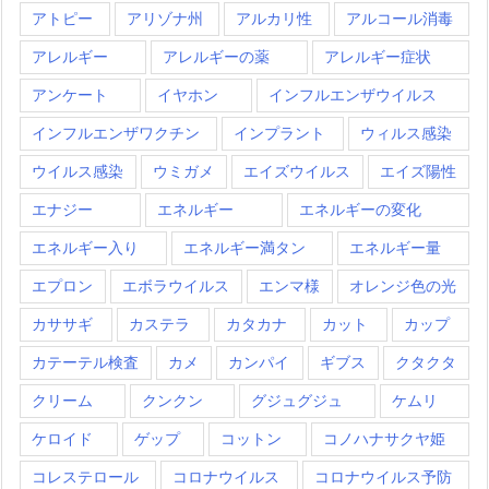
アトピー
アリゾナ州
アルカリ性
アルコール消毒
アレルギー
アレルギーの薬
アレルギー症状
アンケート
イヤホン
インフルエンザウイルス
インフルエンザワクチン
インプラント
ウィルス感染
ウイルス感染
ウミガメ
エイズウイルス
エイズ陽性
エナジー
エネルギー
エネルギーの変化
エネルギー入り
エネルギー満タン
エネルギー量
エプロン
エボラウイルス
エンマ様
オレンジ色の光
カササギ
カステラ
カタカナ
カット
カップ
カテーテル検査
カメ
カンパイ
ギブス
クタクタ
クリーム
クンクン
グジュグジュ
ケムリ
ケロイド
ゲップ
コットン
コノハナサクヤ姫
コレステロール
コロナウイルス
コロナウイルス予防