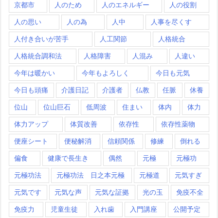
京都市
人のため
人のエネルギー
人の役割
人の思い
人の為
人中
人事を尽くす
人付き合いが苦手
人工関節
人格統合
人格統合調和法
人格障害
人混み
人違い
今年は暖かい
今年もよろしく
今日も元気
今日も頭痛
介護日記
介護者
仏教
任脈
休養
位山
位山巨石
低周波
住まい
体内
体力
体力アップ
体質改善
依存性
依存性薬物
便座シート
便秘解消
信頼関係
修練
倒れる
偏食
健康で長生き
偶然
元極
元極功
元極功法
元極功法 日之本元極
元極道
元気すぎ
元気です
元気な声
元気な証拠
光の玉
免疫不全
免疫力
児童生徒
入れ歯
入門講座
公開予定