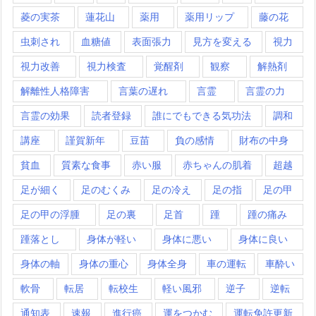
菱の実茶
蓮花山
薬用
薬用リップ
藤の花
虫刺され
血糖値
表面張力
見方を変える
視力
視力改善
視力検査
覚醒剤
観察
解熱剤
解離性人格障害
言葉の遅れ
言霊
言霊の力
言霊の効果
読者登録
誰にでもできる気功法
調和
講座
謹賀新年
豆苗
負の感情
財布の中身
貧血
質素な食事
赤い服
赤ちゃんの肌着
超越
足が細く
足のむくみ
足の冷え
足の指
足の甲
足の甲の浮腫
足の裏
足首
踵
踵の痛み
踵落とし
身体が軽い
身体に悪い
身体に良い
身体の軸
身体の重心
身体全身
車の運転
車酔い
軟骨
転居
転校生
軽い風邪
逆子
逆転
通知表
速報
進行癌
運をつかむ
運転免許更新