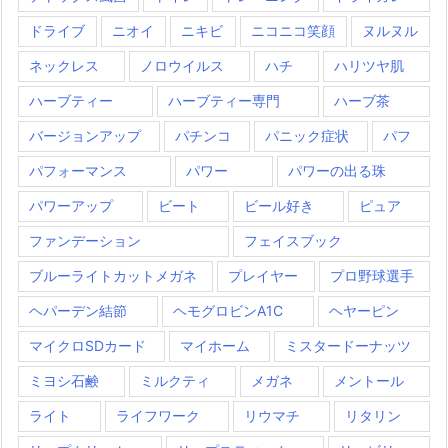
ドライブ
ニオイ
ニキビ
ニコニコ笑顔
ヌルヌル
ネックレス
ノロウイルス
ハチ
ハリツヤ肌
ハーブティー
ハーブティー専門
ハーブ茶
バージョンアップ
パチンコ
パニック症状
パフ
パフォーマンス
パワー
パワーの出る珠
パワーアップ
ビート
ビール好き
ピュア
ファンデーション
フェイスブック
ブルーライトカットメガネ
プレイヤー
プロ野球選手
ヘパーデン結節
ヘモグロビンA1C
ヘヤーピン
マイクロSDカード
マイホーム
ミスタードーナッツ
ミヨシ石鹸
ミルクティ
メガネ
メントール
ライト
ライフワーク
リウマチ
リタリン