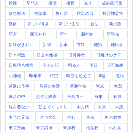
捻挫
掌門人
排泄
接種
支え
放射能汚染
救急搬送
救急車
教科書
敬老の日
数霊神霊符
整体
新しい環境
新しい生活
新型
新大阪
新宮
新宮神社
新年
新幹線
新発売
新緑がきれい
新聞
新車
方針
施術
施術者
日々精進
日之本元極
日月神示
日焼けのケア
日牟禮八幡宮
明るい話
明るく
明日
明石海峡
明神池
昨年末
時空
時空を超えて
時計
晩秋
普通に仕事
普通の生活
普通学校
智恵
智慧
暑さの中
更年期障害
最高血圧
有形
有無
服を着ない
朝までぐっすり
木の精
未来
未病
本当に元気
本当の姿
本心
東京
東京教室
東京方面
東京講座
東海村
松葉杖
枯れ葉