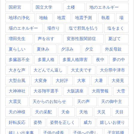
国府宮
国立大学
土楼
地のエネルギー
地球の浄化
地軸
地震
地震予測
執着
場
場のエネルギー
場作り
塩で邪気を払う
塩をまく
増田先生
声を出す
変形性股関節症
夏ばて
夏らしい
夏休み
夕涼み
夕立
外反母趾
多臓器不全
多重人格
多重人格障害
夜中
夢の中
大きな声
大どんでん返し
大丈夫です
大分県中津市
大型台風
大変身
大好評
大寒
大暑
大発見
大神神社
大谷翔平選手
大阪講座
大雨警報
大雪
大震災
天からのお知らせ
天の声
天の御中主
天の神様
天の采配
天命
天地
天災
天目
好転反応
姿勢
姿勢を正しく
威力
嬉しいお便り
嬉しい出来事
子供の成長
子供への脅し
子宮筋腫