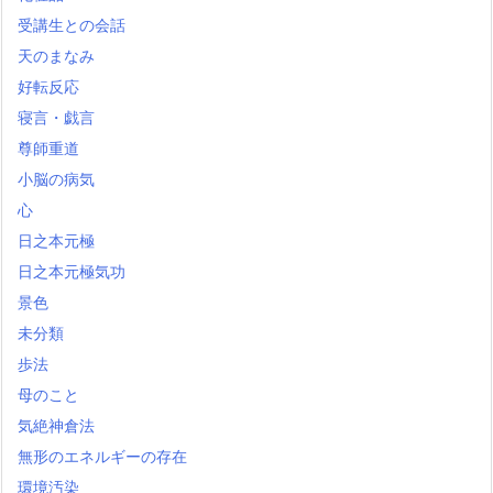
受講生との会話
天のまなみ
好転反応
寝言・戯言
尊師重道
小脳の病気
心
日之本元極
日之本元極気功
景色
未分類
歩法
母のこと
気絶神倉法
無形のエネルギーの存在
環境汚染