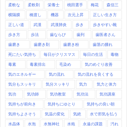
柔軟な
柔軟剤
栄養士
桃田選手
梅花
森信三
横隔膜
橋渡し
機器
次元上昇
正しい生き方
正しい道
武漢
武漢肺炎
歩き
歩きやすい靴
歩き方
歩法
歯ならび
歯列
歯医者さん
歯磨き
歯磨き剤
歯磨き粉
歯茎の腫れ
死にたい気持ち
毎日がクリスマス
毎日の生活
毒物
毒素
毒素排出
毛染め
気のめぐり改善
気のエネルギー
気の流れ
気の流れを良くする
気分もスッキリ
気分スッキリ
気力
気力と体力
気功
気功師
気功教室
気功法
気功講座
気持ちが前向き
気持ちにゆとり
気持ちの良い朝
気持ちよさそう
気温の変化
気絶
水で邪気を払う
水晶体
水泡
水無神社
水疱
永遠の課題
汚れ