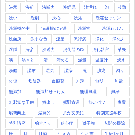
決意
決断
決断力
沖縄県
油汚れ
泡
波動
洗い
洗剤
洗心
洗濯
洗濯セッケン
洗濯機の中
洗濯機の洗濯
洗濯物
洗濯石けん
洗面所
派手な色
流産
流行病
浄化
浄化力
浮腫
海彦
浸透力
消化器の癌
消化器官
消去
涙
淡々と
清
清める
減量
温度計
湧水
湯船
湿布
湿気
湿疹
滝
潰瘍
濁り
火傷
炊飯器
点眼薬
無形
無明
無欲
無添加
無添加せっけん
無理無理
無給
無邪気な子供
煮出し
熊野古道
熱いパワー
燃費
燃費向上
爆発的
爪が丈夫に
特別支援学校
特別講座
狛犬さん
狭心症
獅子舞
玄関の掃除
珠
球
甘酒
生き方
生の声
生後1ヶ月