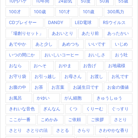
10円ハゲ
10年間
24節気
50度
50肩
55歳
100才
100歳
101才
101歳
300馬力
CDプレイヤー
DANDY
LED電球
RSウイルス
「場創りセット」
あおいとり
あたり前
あったかい
あでやか
あと少し
あめつち
いいです
いじめ
いつの間にか
おいしいコーヒー
おいしさ
おう吐
おなら
おへそ
おやま
お告げ
お地蔵様
お守り袋
お引っ越し
お母さん
お渡し
お礼です
お腹の中
お茶
お言葉
お誕生日です
お金の価値
お風呂
かゆい
がん細胞
きゅうしゅう
きれいな音色
ぎんなん
くつ
くりーむ
ぐっすり
ここが一番
こめかみ
ご依頼
ご挨拶
さとり
さとり さとりの法
さとる
さらり
さわやかな香り