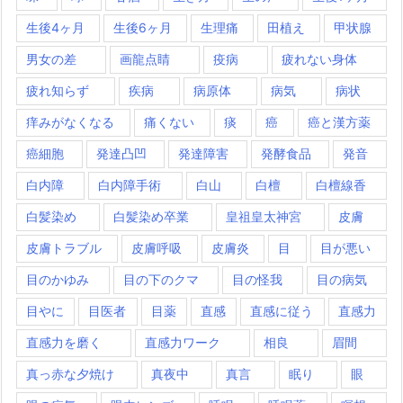
生後4ヶ月
生後6ヶ月
生理痛
田植え
甲状腺
男女の差
画龍点睛
疫病
疲れない身体
疲れ知らず
疾病
病原体
病気
病状
痒みがなくなる
痛くない
痰
癌
癌と漢方薬
癌細胞
発達凸凹
発達障害
発酵食品
発音
白内障
白内障手術
白山
白檀
白檀線香
白髪染め
白髪染め卒業
皇祖皇太神宮
皮膚
皮膚トラブル
皮膚呼吸
皮膚炎
目
目が悪い
目のかゆみ
目の下のクマ
目の怪我
目の病気
目やに
目医者
目薬
直感
直感に従う
直感力
直感力を磨く
直感力ワーク
相良
眉間
真っ赤な夕焼け
真夜中
真言
眠り
眼