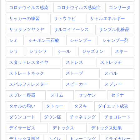
コロナウイルス感染
コロナウイルス感染症
コンサータ
サッカーの練習
サトウキビ
サトルエネルギー
サラサラツヤツヤ
サルコイドーシス
サンプル化粧品
シミ
シャボン玉石鹸
シャンプー
シャンプー剤
シワ
シワシワ
シール
ジャズミン
スキー
スタットレスタイヤ
ストレス
ストレッチ
ストレートネック
ストーブ
スバル
スバルフォレスター
スピーカー
スプレー
スプレー容器
スリム
セッケン
セドナ
タオルの匂い
タトゥー
タヌキ
ダイエット成功
ダウンコート
ダウン症
チャネリング
チョコレート
デイサービス
デトックス
デトックス効果
デトックス風呂
トイレ
トレーニング
ドライカレー