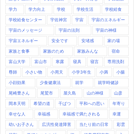
学力
学力向上
学校
学校生活
学校給食
学校給食センター
宇佐神宮
宇宙
宇宙のエネルギー
宇宙のメッセージ
宇宙の法則
宇宙の神様
宇宙エネルギー
安全です
安堵感
家の場
家族と食事
家族のため
家族みんな
宿命
富山大学
富山市
寒露
寝具
寝言
専用洗剤
尊師
小さい物
小周天
小学3年生
小満
小腸
小顔効果
少食健康法
就学
就学時健診
尾崎豊さん
尾鷲市
屋久島
山の神様
山彦
岡本天明
希望の道
干ばつ
平和への思い
年寄り
幸せな人
幸福感
幸福感で満たされる
幸運
幼いお子さん
広汎性発達障害
当たり前の日常
彩雲