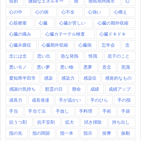
役割
微細なエネルギー
徳
徳島県阿南市
心
心の中
心の病
心不全
心強い
心構え
心筋梗塞
心臓
心臓が苦しい
心臓の期外収縮
心臓の痛み
心臓カテーテル検査
心臓ドキドキ
心臓弁膜症
心臓期外収縮
心臓病
忘年会
念
念には念
思い出
急な発熱
怪我
息子のこと
悪いモノ
悪い夢
悪い物
悪夢
意念
意識
愛知県半田市
感染
感染力
感染症
感覚的なもの
感謝の気持ち
慰霊の日
懸命
成績
成績アップ
成長力
成長発達
手が温かい
手のひら
手の指
手当
手当て法
手放し
手料理
手術
手袋
抗うつ剤
抗不安剤
拡大
拭き掃除
持ち出し
指の先
指の関節
指一本
指示
按摩
振動