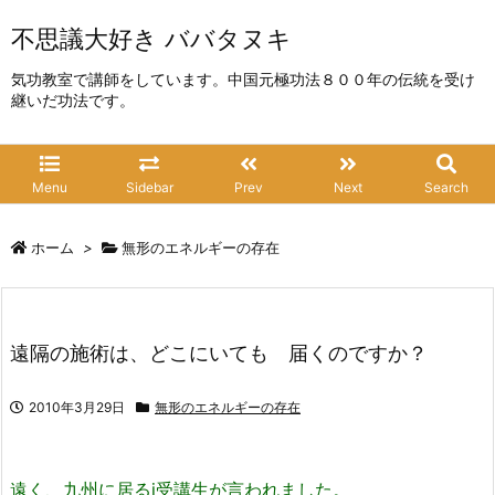
不思議大好き ババタヌキ
気功教室で講師をしています。中国元極功法８００年の伝統を受け
継いだ功法です。
Menu
Sidebar
Prev
Next
Search
ホーム
>
無形のエネルギーの存在
遠隔の施術は、どこにいても 届くのですか？
2010年3月29日
無形のエネルギーの存在
遠く、九州に居るj受講生が言われました。