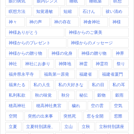
眼の病気
眼内レンズ
睡眠
睡眠薬
瞑想
瞑想方法
知覚過敏
短縮
石けん
祓い清め
神々
神の声
神の存在
神倉神社
神様
神様ありがとう
神様からのご褒美
神様からのプレゼント
神様からのメッセージ
神様からの贈り物
神様の化身
神様の贈り物
神界
神社
神社にお参り
神降地
神霊
神霊符
祭り
福井県永平寺
福島第一原発
福建省
福建省厦門
福来たる
私の人生
私の大好きな
私の目
私の耳
私利私欲
秋の味覚
秋分
秘伝
穀物
穀雨
穂高神社
穂高神社奥宮
穢れ
空の雲
空気
空間
突然の出来事
突然死
窓を全開
窓際
立夏
立夏特別講座、
立山
立秋
立秋特別講座