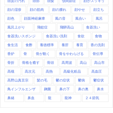
頭皮の汚れ
頭部
頭髪
顎関節症
顔がスッキリ
顔の湿疹
顔の筋肉
顔の腫れ
顔やせ
顔立ち
顔色
顔面神経麻痺
風の音
風合い
風呂
風呂上がり
飛蚊症
飛騨高山
食器洗い
食器洗いスポンジ
食器洗い洗剤
食欲
食物
食生活
食酢
養徳標準
養肝
養育
香の洗剤
香炉
骨
骨が動く
骨をやわらげる
骨伝導
骨折
骨格を癒す
骨頭
高周波
高山
高山市
高槻
高次元
高熱
高級化粧品
高血圧
高野山真言宗
髪の毛
鬱の症状
鬱病
鬱症状
鳥インフルエンザ
麹菌
鼻の下
鼻の奥
鼻水
鼻緒
鼻血
龍
龍神
２４節気