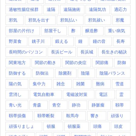
過敏性腸症候群
遠隔
遠隔施術
遠隔気功
適応力
邪気
邪気を出す
邪気払い
邪気祓い
邪魔
部屋の片付け
部屋干し
酢
醸造酢
重い病気
野菜食
銚子川
鍛える
鐘
鐘の音
長寿
長時間のパソコン
長浜ビール
長浜城
長生きの秘訣
関東地方
関節の動き
関節の炎症
関節痛
防御
防御する
防御法
除菌剤
陰陽
陰陽バランス
陽の気
集中力
雑念
雑菌
難病
雪道
雲消し
電気自動車
電磁波対策
電話
霊
青い光
青森
青空
静功
静脈瘤
靱帯
靱帯損傷
靱帯断裂
鞍馬寺
響き
頑張り
頑張りましょ
頓服
頓服薬
頭痛
頭皮