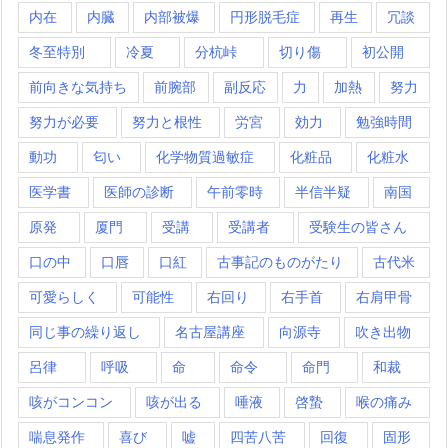
内在
内臓
内部被爆
円形脱毛症
再生
冗談
冬至特別
冷夏
分杭峠
切り傷
初公開
前向きな気持ち
前腕部
副反応
力
加熱
努力
努力が必要
努力と根性
労宮
効力
勉強時間
動功
匂い
化学物質過敏症
化粧品
化粧水
医学書
医師の診断
午前零時
半信半疑
南国
原発
厦門
受講
受講者
受験生の皆さん
口の中
口唇
口紅
古事記のものがたり
古代米
可愛らしく
可能性
右回り
右手首
右肩甲骨
同じ事の繰り返し
名古屋講座
向源寺
吹き出物
呂律
呼吸
命
命令
命門
和裁
咳がコンコン
咳が出る
唾液
啓蟄
喉の痛み
喘息発作
喜び
嘘
四苦八苦
回復
固形