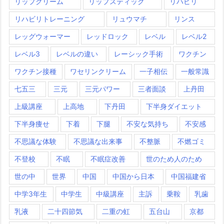
リップクリーム
リップスティック
リハビリ
リハビリトレーニング
リュウマチ
リンス
レッグウォーマー
レッドロック
レベル
レベル2
レベル3
レベルの違い
レーシック手術
ワクチン
ワクチン接種
ワセリンクリーム
一子相伝
一般常識
七五三
三元
三元パワー
三者面談
上丹田
上級講座
上高地
下丹田
下半身ダイエット
下半身痩せ
下着
下腿
不安な気持ち
不安感
不思議な体験
不思議な出来事
不整脈
不燃ゴミ
不登校
不眠
不眠症改善
世のため人のため
世の中
世界
中国
中国から日本
中国福建省
中学3年生
中学生
中級講座
主訴
乗鞍
乳歯
乳液
二十四節気
二重の虹
五台山
京都