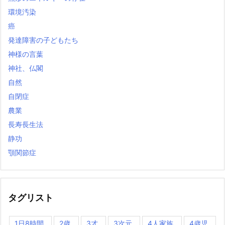
環境汚染
癌
発達障害の子どもたち
神様の言葉
神社、仏閣
自然
自閉症
農業
長寿長生法
静功
顎関節症
タグリスト
1日8時間
2歳
3才
3次元
4人家族
4歳児