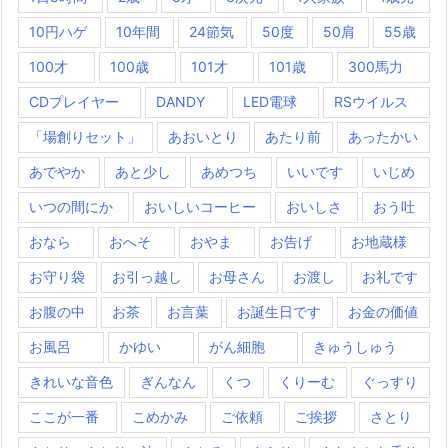
10円ハゲ
10年間
24節気
50度
50肩
55歳
100才
100歳
101才
101歳
300馬力
CDプレイヤー
DANDY
LED電球
RSウイルス
「場創りセット」
あおいとり
あたり前
あったかい
あでやか
あと少し
あめつち
いいです
いじめ
いつの間にか
おいしいコーヒー
おいしさ
おう吐
おなら
おへそ
おやま
お告げ
お地蔵様
お守り袋
お引っ越し
お母さん
お渡し
お礼です
お腹の中
お茶
お言葉
お誕生日です
お金の価値
お風呂
かゆい
がん細胞
きゅうしゅう
きれいな音色
ぎんなん
くつ
くりーむ
ぐっすり
ここが一番
こめかみ
ご依頼
ご挨拶
さとり