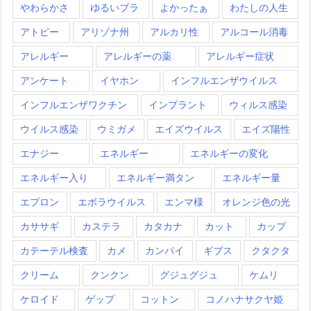
やわらかさ
ゆるいブラ
よかったぁ
わたしの人生
アトピー
アリゾナ州
アルカリ性
アルコール消毒
アレルギー
アレルギーの薬
アレルギー症状
アンケート
イヤホン
インフルエンザウイルス
インフルエンザワクチン
インプラント
ウィルス感染
ウイルス感染
ウミガメ
エイズウイルス
エイズ陽性
エナジー
エネルギー
エネルギーの変化
エネルギー入り
エネルギー満タン
エネルギー量
エプロン
エボラウイルス
エンマ様
オレンジ色の光
カササギ
カステラ
カタカナ
カット
カップ
カテーテル検査
カメ
カンパイ
ギブス
クタクタ
クリーム
クンクン
グジュグジュ
ケムリ
ケロイド
ゲップ
コットン
コノハナサクヤ姫