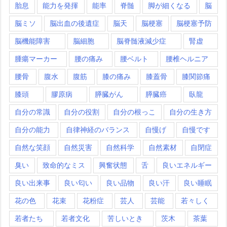
胎息
能力を発揮
能率
脊髄
脚が細くなる
脳
脳ミソ
脳出血の後遺症
脳天
脳梗塞
脳梗塞予防
脳機能障害
脳細胞
脳脊髄液減少症
腎虚
腫瘍マーカー
腰の痛み
腰ベルト
腰椎ヘルニア
腰骨
腹水
腹筋
膝の痛み
膝蓋骨
膝関節痛
膝頭
膠原病
膵臓がん
膵臓癌
臥龍
自分の常識
自分の役割
自分の根っこ
自分の生き方
自分の能力
自律神経のバランス
自慢げ
自慢です
自然な笑顔
自然災害
自然科学
自然素材
自閉症
臭い
致命的なミス
興奮状態
舌
良いエネルギー
良い出来事
良い匂い
良い品物
良い汗
良い睡眠
花の色
花束
花粉症
芸人
芸能
若々しく
若者たち
若者文化
苦しいとき
茨木
茶葉