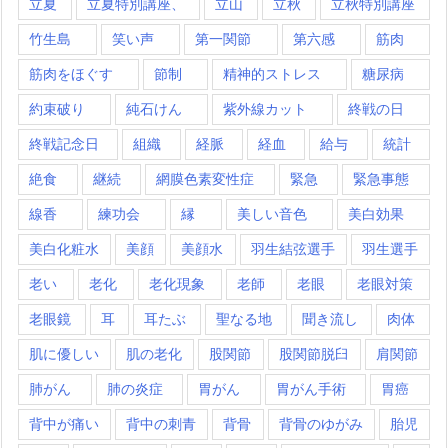
立夏
立夏特別講座、
立山
立秋
立秋特別講座
竹生島
笑い声
第一関節
第六感
筋肉
筋肉をほぐす
節制
精神的ストレス
糖尿病
約束破り
純石けん
紫外線カット
終戦の日
終戦記念日
組織
経脈
経血
給与
統計
絶食
継続
網膜色素変性症
緊急
緊急事態
線香
練功会
縁
美しい音色
美白効果
美白化粧水
美顔
美顔水
羽生結弦選手
羽生選手
老い
老化
老化現象
老師
老眼
老眼対策
老眼鏡
耳
耳たぶ
聖なる地
聞き流し
肉体
肌に優しい
肌の老化
股関節
股関節脱臼
肩関節
肺がん
肺の炎症
胃がん
胃がん手術
胃癌
背中が痛い
背中の刺青
背骨
背骨のゆがみ
胎児