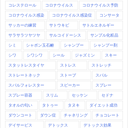
コレステロール
コロナウイルス
コロナウイルス予防
コロナウイルス感染
コロナウイルス感染症
コンサータ
サッカーの練習
サトウキビ
サトルエネルギー
サラサラツヤツヤ
サルコイドーシス
サンプル化粧品
シミ
シャボン玉石鹸
シャンプー
シャンプー剤
シワ
シワシワ
シール
ジャズミン
スキー
スタットレスタイヤ
ストレス
ストレッチ
ストレートネック
ストーブ
スバル
スバルフォレスター
スピーカー
スプレー
スプレー容器
スリム
セッケン
セドナ
タオルの匂い
タトゥー
タヌキ
ダイエット成功
ダウンコート
ダウン症
チャネリング
チョコレート
デイサービス
デトックス
デトックス効果