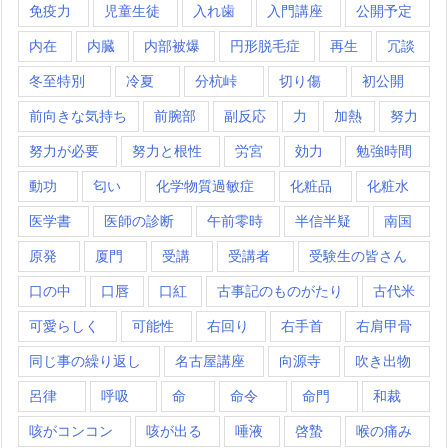
免疫力
児童生徒
入れ歯
入門講座
公開予定
内在
内臓
内部被爆
円形脱毛症
再生
冗談
冬至特別
冷夏
分杭峠
切り傷
初公開
前向きな気持ち
前腕部
副反応
力
加熱
努力
努力が必要
努力と根性
労宮
効力
勉強時間
動功
匂い
化学物質過敏症
化粧品
化粧水
医学書
医師の診断
午前零時
半信半疑
南国
原発
厦門
受講
受講者
受験生の皆さん
口の中
口唇
口紅
古事記のものがたり
古代米
可愛らしく
可能性
右回り
右手首
右肩甲骨
同じ事の繰り返し
名古屋講座
向源寺
吹き出物
呂律
呼吸
命
命令
命門
和裁
咳がコンコン
咳が出る
唾液
啓蟄
喉の痛み