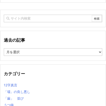
過去の記事
過
去
の
記
事
カテゴリー
12字真言
「場」の良し悪し
「歯」 並び
うつ病