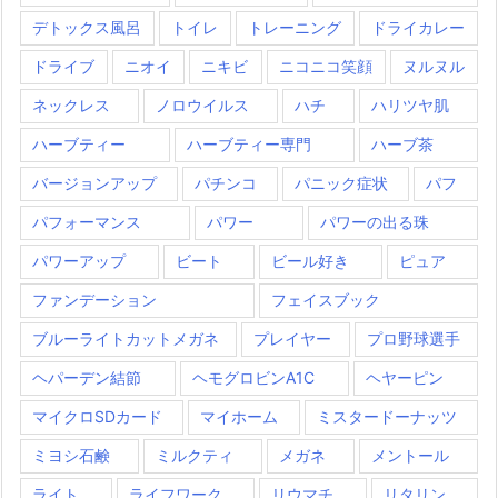
デトックス風呂
トイレ
トレーニング
ドライカレー
ドライブ
ニオイ
ニキビ
ニコニコ笑顔
ヌルヌル
ネックレス
ノロウイルス
ハチ
ハリツヤ肌
ハーブティー
ハーブティー専門
ハーブ茶
バージョンアップ
パチンコ
パニック症状
パフ
パフォーマンス
パワー
パワーの出る珠
パワーアップ
ビート
ビール好き
ピュア
ファンデーション
フェイスブック
ブルーライトカットメガネ
プレイヤー
プロ野球選手
ヘパーデン結節
ヘモグロビンA1C
ヘヤーピン
マイクロSDカード
マイホーム
ミスタードーナッツ
ミヨシ石鹸
ミルクティ
メガネ
メントール
ライト
ライフワーク
リウマチ
リタリン