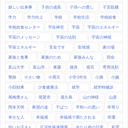
嬉しい出来事
子供の成長
子供への脅し
子宮筋腫
学力
学力向上
学校
学校生活
学校給食
学校給食センター
宇佐神宮
宇宙
宇宙のエネルギー
宇宙のメッセージ
宇宙の法則
宇宙の神様
宇宙エネルギー
安全です
安堵感
家の場
家族と食事
家族のため
家族みんな
宿命
富山大学
富山市
寒露
寝具
寝言
専用洗剤
尊師
小さい物
小周天
小学3年生
小満
小腸
小顔効果
少食健康法
就学
就学時健診
尾崎豊さん
尾鷲市
屋久島
山の神様
山彦
岡本天明
希望の道
干ばつ
平和への思い
年寄り
幸せな人
幸福感
幸福感で満たされる
幸運
幼いお子さん
広汎性発達障害
当たり前の日常
彩雲