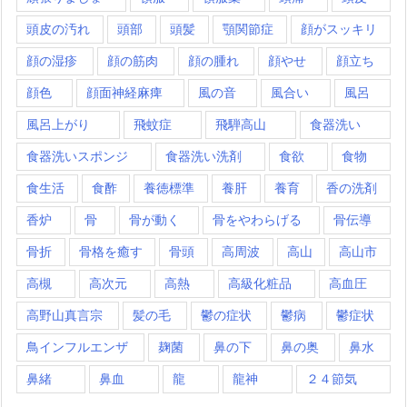
頭皮の汚れ
頭部
頭髪
顎関節症
顔がスッキリ
顔の湿疹
顔の筋肉
顔の腫れ
顔やせ
顔立ち
顔色
顔面神経麻痺
風の音
風合い
風呂
風呂上がり
飛蚊症
飛騨高山
食器洗い
食器洗いスポンジ
食器洗い洗剤
食欲
食物
食生活
食酢
養徳標準
養肝
養育
香の洗剤
香炉
骨
骨が動く
骨をやわらげる
骨伝導
骨折
骨格を癒す
骨頭
高周波
高山
高山市
高槻
高次元
高熱
高級化粧品
高血圧
高野山真言宗
髪の毛
鬱の症状
鬱病
鬱症状
鳥インフルエンザ
麹菌
鼻の下
鼻の奥
鼻水
鼻緒
鼻血
龍
龍神
２４節気