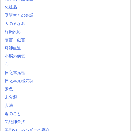
化粧品
受講生との会話
天のまなみ
好転反応
寝言・戯言
尊師重道
小脳の病気
心
日之本元極
日之本元極気功
景色
未分類
歩法
母のこと
気絶神倉法
無形のエネルギーの存在