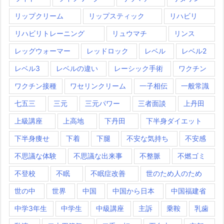
リップクリーム
リップスティック
リハビリ
リハビリトレーニング
リュウマチ
リンス
レッグウォーマー
レッドロック
レベル
レベル2
レベル3
レベルの違い
レーシック手術
ワクチン
ワクチン接種
ワセリンクリーム
一子相伝
一般常識
七五三
三元
三元パワー
三者面談
上丹田
上級講座
上高地
下丹田
下半身ダイエット
下半身痩せ
下着
下腿
不安な気持ち
不安感
不思議な体験
不思議な出来事
不整脈
不燃ゴミ
不登校
不眠
不眠症改善
世のため人のため
世の中
世界
中国
中国から日本
中国福建省
中学3年生
中学生
中級講座
主訴
乗鞍
乳歯