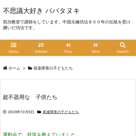
不思議大好き ババタヌキ
気功教室で講師をしています。中国元極功法８００年の伝統を受け
継いだ功法です。
Menu
Sidebar
Prev
Next
Search
ホーム
>
発達障害の子どもたち
超不器用な 子供たち
2009年10月6日
発達障害の子どもたち
運動会で 鼓笛を教えていました。