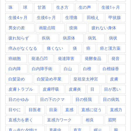
珠
球
甘酒
生き方
生の声
生後1ヶ月
生後4ヶ月
生後6ヶ月
生理痛
田植え
甲状腺
男女の差
画龍点睛
疫病
疲れない身体
疲れ知らず
疾病
病原体
病気
病状
痒みがなくなる
痛くない
痰
癌
癌と漢方薬
癌細胞
発達凸凹
発達障害
発酵食品
発音
白内障
白内障手術
白山
白檀
白檀線香
白髪染め
白髪染め卒業
皇祖皇太神宮
皮膚
皮膚トラブル
皮膚呼吸
皮膚炎
目
目が悪い
目のかゆみ
目の下のクマ
目の怪我
目の病気
目やに
目医者
目薬
直感
直感に従う
直感力
直感力を磨く
直感力ワーク
相良
眉間
真っ赤な夕焼け
真夜中
真言
眠り
眼