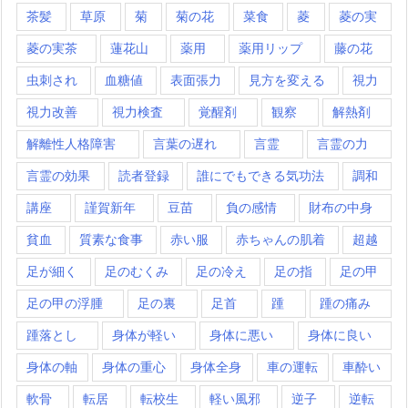
茶髪
草原
菊
菊の花
菜食
菱
菱の実
菱の実茶
蓮花山
薬用
薬用リップ
藤の花
虫刺され
血糖値
表面張力
見方を変える
視力
視力改善
視力検査
覚醒剤
観察
解熱剤
解離性人格障害
言葉の遅れ
言霊
言霊の力
言霊の効果
読者登録
誰にでもできる気功法
調和
講座
謹賀新年
豆苗
負の感情
財布の中身
貧血
質素な食事
赤い服
赤ちゃんの肌着
超越
足が細く
足のむくみ
足の冷え
足の指
足の甲
足の甲の浮腫
足の裏
足首
踵
踵の痛み
踵落とし
身体が軽い
身体に悪い
身体に良い
身体の軸
身体の重心
身体全身
車の運転
車酔い
軟骨
転居
転校生
軽い風邪
逆子
逆転