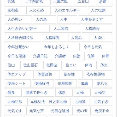
乳液
二十四節気
二重の虹
五台山
京都
京都市
人のため
人のエネルギー
人の役割
人の思い
人の為
人中
人事を尽くす
人付き合いが苦手
人工関節
人格統合
人格統合調和法
人格障害
人混み
人違い
今年は暖かい
今年もよろしく
今日も元気
今日も頭痛
介護日記
介護者
仏教
任脈
休養
位山
位山巨石
低周波
住まい
体内
体力
体力アップ
体質改善
依存性
依存性薬物
便座シート
便秘解消
信頼関係
修練
倒れる
偏食
健康で長生き
偶然
元極
元極功
元極功法
元極功法 日之本元極
元極道
元気すぎ
元気です
元気な声
元気な証拠
光の玉
免疫不全