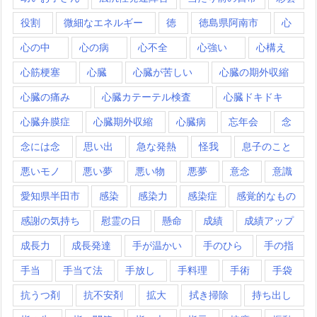
役割
微細なエネルギー
徳
徳島県阿南市
心
心の中
心の病
心不全
心強い
心構え
心筋梗塞
心臓
心臓が苦しい
心臓の期外収縮
心臓の痛み
心臓カテーテル検査
心臓ドキドキ
心臓弁膜症
心臓期外収縮
心臓病
忘年会
念
念には念
思い出
急な発熱
怪我
息子のこと
悪いモノ
悪い夢
悪い物
悪夢
意念
意識
愛知県半田市
感染
感染力
感染症
感覚的なもの
感謝の気持ち
慰霊の日
懸命
成績
成績アップ
成長力
成長発達
手が温かい
手のひら
手の指
手当
手当て法
手放し
手料理
手術
手袋
抗うつ剤
抗不安剤
拡大
拭き掃除
持ち出し