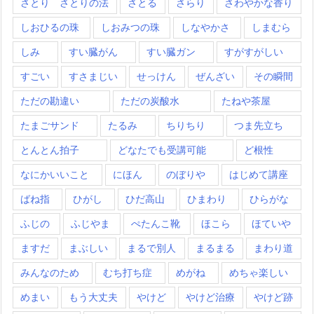
さとり さとりの法
さとる
さらり
さわやかな香り
しおひるの珠
しおみつの珠
しなやかさ
しまむら
しみ
すい臓がん
すい臓ガン
すがすがしい
すごい
すさまじい
せっけん
ぜんざい
その瞬間
ただの勘違い
ただの炭酸水
たねや茶屋
たまごサンド
たるみ
ちりちり
つま先立ち
とんとん拍子
どなたでも受講可能
ど根性
なにかいいこと
にほん
のぼりや
はじめて講座
ばね指
ひがし
ひだ高山
ひまわり
ひらがな
ふじの
ふじやま
ぺたんこ靴
ほこら
ほていや
ますだ
まぶしい
まるで別人
まるまる
まわり道
みんなのため
むち打ち症
めがね
めちゃ楽しい
めまい
もう大丈夫
やけど
やけど治療
やけど跡