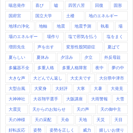
喘息発作
喜び
嘘
四苦八苦
回復
固形
国府宮
国立大学
土楼
地のエネルギー
地球の浄化
地軸
地震
地震予測
執着
場
場のエネルギー
場作り
塩で邪気を払う
塩をまく
増田先生
声を出す
変形性股関節症
夏ばて
夏らしい
夏休み
夕涼み
夕立
外反母趾
多臓器不全
多重人格
多重人格障害
夜中
夢の中
大きな声
大どんでん返し
大丈夫です
大分県中津市
大型台風
大変身
大好評
大寒
大暑
大発見
大神神社
大谷翔平選手
大阪講座
大雨警報
大雪
大震災
天からのお知らせ
天の声
天の御中主
天の神様
天の采配
天命
天地
天災
天目
好転反応
姿勢
姿勢を正しく
威力
嬉しいお便り