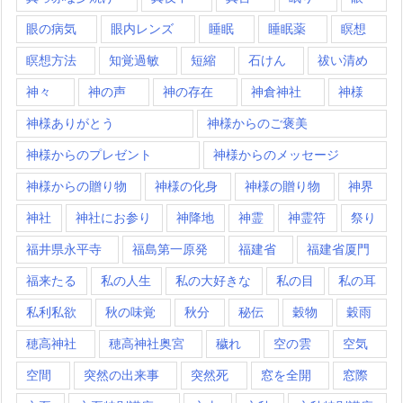
眼の病気
眼内レンズ
睡眠
睡眠薬
瞑想
瞑想方法
知覚過敏
短縮
石けん
祓い清め
神々
神の声
神の存在
神倉神社
神様
神様ありがとう
神様からのご褒美
神様からのプレゼント
神様からのメッセージ
神様からの贈り物
神様の化身
神様の贈り物
神界
神社
神社にお参り
神降地
神霊
神霊符
祭り
福井県永平寺
福島第一原発
福建省
福建省厦門
福来たる
私の人生
私の大好きな
私の目
私の耳
私利私欲
秋の味覚
秋分
秘伝
穀物
穀雨
穂高神社
穂高神社奥宮
穢れ
空の雲
空気
空間
突然の出来事
突然死
窓を全開
窓際