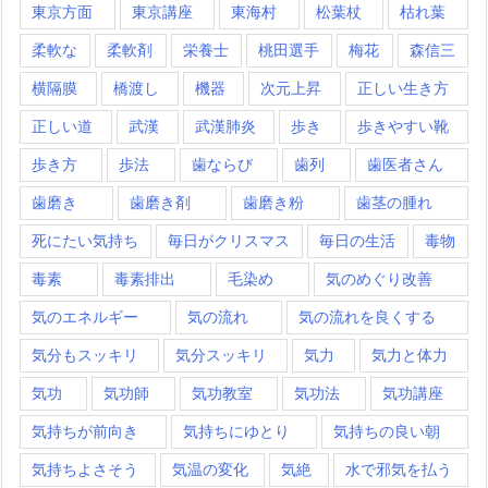
東京方面
東京講座
東海村
松葉杖
枯れ葉
柔軟な
柔軟剤
栄養士
桃田選手
梅花
森信三
横隔膜
橋渡し
機器
次元上昇
正しい生き方
正しい道
武漢
武漢肺炎
歩き
歩きやすい靴
歩き方
歩法
歯ならび
歯列
歯医者さん
歯磨き
歯磨き剤
歯磨き粉
歯茎の腫れ
死にたい気持ち
毎日がクリスマス
毎日の生活
毒物
毒素
毒素排出
毛染め
気のめぐり改善
気のエネルギー
気の流れ
気の流れを良くする
気分もスッキリ
気分スッキリ
気力
気力と体力
気功
気功師
気功教室
気功法
気功講座
気持ちが前向き
気持ちにゆとり
気持ちの良い朝
気持ちよさそう
気温の変化
気絶
水で邪気を払う