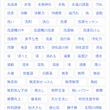
水晶体
水泡
水無神社
水疱
永遠の課題
汚れ
決意
決断
決断力
沖縄県
油汚れ
泡
波動
洗い
洗剤
洗心
洗濯
洗濯セッケン
洗濯機の中
洗濯機の洗濯
洗濯物
洗濯石けん
洗面所
派手な色
流産
流行病
浄化
浄化力
浮腫
海彦
浸透力
消化器の癌
消化器官
消去
涙
淡々と
清
清める
減量
温度計
湧水
湯船
湿布
湿気
湿疹
滝
潰瘍
濁り
火傷
炊飯器
点眼薬
無形
無明
無欲
無添加
無添加せっけん
無理無理
無給
無邪気な子供
煮出し
熊野古道
熱いパワー
燃費
燃費向上
爆発的
爪が丈夫に
特別支援学校
特別講座
狛犬さん
狭心症
獅子舞
玄関の掃除