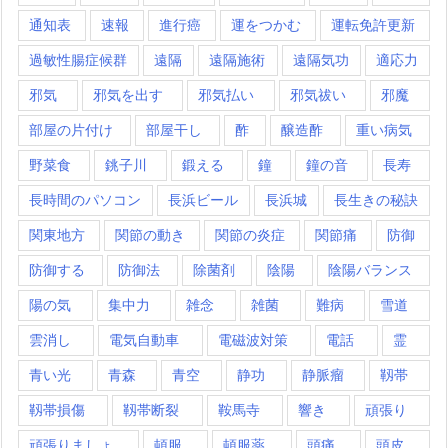
通知表
速報
進行癌
運をつかむ
運転免許更新
過敏性腸症候群
遠隔
遠隔施術
遠隔気功
適応力
邪気
邪気を出す
邪気払い
邪気祓い
邪魔
部屋の片付け
部屋干し
酢
醸造酢
重い病気
野菜食
銚子川
鍛える
鐘
鐘の音
長寿
長時間のパソコン
長浜ビール
長浜城
長生きの秘訣
関東地方
関節の動き
関節の炎症
関節痛
防御
防御する
防御法
除菌剤
陰陽
陰陽バランス
陽の気
集中力
雑念
雑菌
難病
雪道
雲消し
電気自動車
電磁波対策
電話
霊
青い光
青森
青空
静功
静脈瘤
靱帯
靱帯損傷
靱帯断裂
鞍馬寺
響き
頑張り
頑張りましょ
頓服
頓服薬
頭痛
頭皮