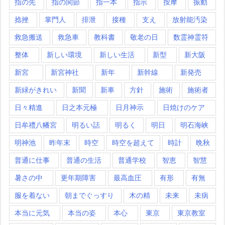
指の先
指の関節
指一本
指示
按摩
振動
捻挫
掌門人
排泄
接種
支え
放射能汚染
救急搬送
救急車
教科書
敬老の日
数霊神霊符
整体
新しい環境
新しい生活
新型
新大阪
新宮
新宮神社
新年
新幹線
新発売
新緑がきれい
新聞
新車
方針
施術
施術者
日々精進
日之本元極
日月神示
日焼けのケア
日牟禮八幡宮
明るい話
明るく
明日
明石海峡
明神池
昨年末
時空
時空を超えて
時計
晩秋
普通に仕事
普通の生活
普通学校
智恵
智慧
暑さの中
更年期障害
最高血圧
有形
有無
服を着ない
朝までぐっすり
木の精
未来
未病
本当に元気
本当の姿
本心
東京
東京教室