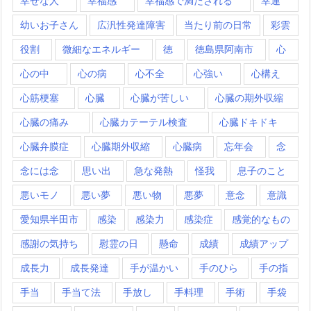
幸せな人
幸福感
幸福感で満たされる
幸運
幼いお子さん
広汎性発達障害
当たり前の日常
彩雲
役割
微細なエネルギー
徳
徳島県阿南市
心
心の中
心の病
心不全
心強い
心構え
心筋梗塞
心臓
心臓が苦しい
心臓の期外収縮
心臓の痛み
心臓カテーテル検査
心臓ドキドキ
心臓弁膜症
心臓期外収縮
心臓病
忘年会
念
念には念
思い出
急な発熱
怪我
息子のこと
悪いモノ
悪い夢
悪い物
悪夢
意念
意識
愛知県半田市
感染
感染力
感染症
感覚的なもの
感謝の気持ち
慰霊の日
懸命
成績
成績アップ
成長力
成長発達
手が温かい
手のひら
手の指
手当
手当て法
手放し
手料理
手術
手袋