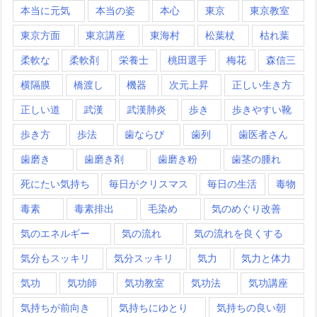
本当に元気
本当の姿
本心
東京
東京教室
東京方面
東京講座
東海村
松葉杖
枯れ葉
柔軟な
柔軟剤
栄養士
桃田選手
梅花
森信三
横隔膜
橋渡し
機器
次元上昇
正しい生き方
正しい道
武漢
武漢肺炎
歩き
歩きやすい靴
歩き方
歩法
歯ならび
歯列
歯医者さん
歯磨き
歯磨き剤
歯磨き粉
歯茎の腫れ
死にたい気持ち
毎日がクリスマス
毎日の生活
毒物
毒素
毒素排出
毛染め
気のめぐり改善
気のエネルギー
気の流れ
気の流れを良くする
気分もスッキリ
気分スッキリ
気力
気力と体力
気功
気功師
気功教室
気功法
気功講座
気持ちが前向き
気持ちにゆとり
気持ちの良い朝