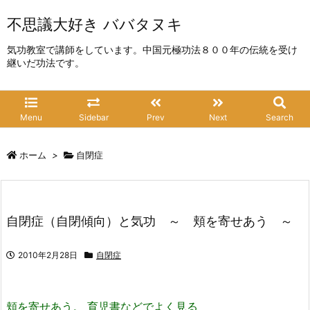
不思議大好き ババタヌキ
気功教室で講師をしています。中国元極功法８００年の伝統を受け
継いだ功法です。
Menu
Sidebar
Prev
Next
Search
ホーム
>
自閉症
自閉症（自閉傾向）と気功 ～ 頬を寄せあう ～
2010年2月28日
自閉症
頬を寄せあう。 育児書などでよく見る