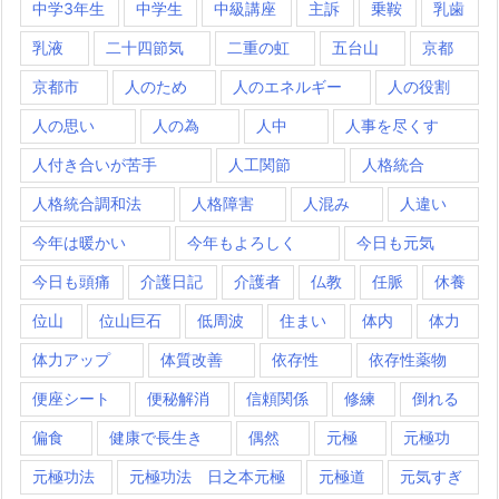
中学3年生
中学生
中級講座
主訴
乗鞍
乳歯
乳液
二十四節気
二重の虹
五台山
京都
京都市
人のため
人のエネルギー
人の役割
人の思い
人の為
人中
人事を尽くす
人付き合いが苦手
人工関節
人格統合
人格統合調和法
人格障害
人混み
人違い
今年は暖かい
今年もよろしく
今日も元気
今日も頭痛
介護日記
介護者
仏教
任脈
休養
位山
位山巨石
低周波
住まい
体内
体力
体力アップ
体質改善
依存性
依存性薬物
便座シート
便秘解消
信頼関係
修練
倒れる
偏食
健康で長生き
偶然
元極
元極功
元極功法
元極功法 日之本元極
元極道
元気すぎ