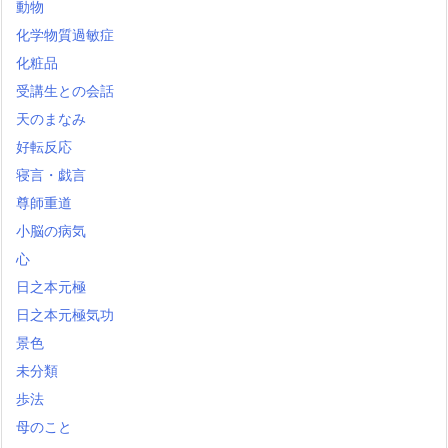
動物
化学物質過敏症
化粧品
受講生との会話
天のまなみ
好転反応
寝言・戯言
尊師重道
小脳の病気
心
日之本元極
日之本元極気功
景色
未分類
歩法
母のこと