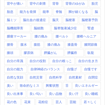
背中が痛い
背中の刺青
背骨
背骨のゆがみ
胎児
胎息
能力を発揮
能率
脊髄
脚が細くなる
脳
脳ミソ
脳出血の後遺症
脳天
脳梗塞
脳梗塞予防
脳機能障害
脳細胞
脳脊髄液減少症
腎虚
腫瘍マーカー
腰の痛み
腰ベルト
腰椎ヘルニア
腰骨
腹水
腹筋
膝の痛み
膝蓋骨
膝関節痛
膝頭
膠原病
膵臓がん
膵臓癌
臥龍
自分の常識
自分の役割
自分の根っこ
自分の生き方
自分の能力
自律神経のバランス
自慢げ
自慢です
自然な笑顔
自然災害
自然科学
自然素材
自閉症
臭い
致命的なミス
興奮状態
舌
良いエネルギー
良い出来事
良い匂い
良い品物
良い汗
良い睡眠
花の色
花束
花粉症
芸人
芸能
若々しく