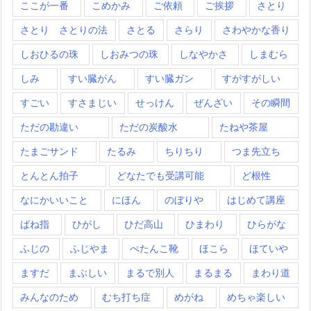
ここが一番
こめかみ
ご依頼
ご挨拶
さとり
さとり さとりの法
さとる
さらり
さわやかな香り
しおひるの珠
しおみつの珠
しなやかさ
しまむら
しみ
すい臓がん
すい臓ガン
すがすがしい
すごい
すさまじい
せっけん
ぜんざい
その瞬間
ただの勘違い
ただの炭酸水
たねや茶屋
たまごサンド
たるみ
ちりちり
つま先立ち
とんとん拍子
どなたでも受講可能
ど根性
なにかいいこと
にほん
のぼりや
はじめて講座
ばね指
ひがし
ひだ高山
ひまわり
ひらがな
ふじの
ふじやま
ぺたんこ靴
ほこら
ほていや
ますだ
まぶしい
まるで別人
まるまる
まわり道
みんなのため
むち打ち症
めがね
めちゃ楽しい