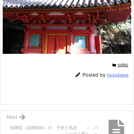
自閉症
Posted by
hosokawa
Next
自閉症（自閉傾向）の 子供と気功 ～ パ
ニック！続く ～