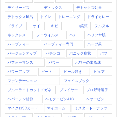
デイサービス
デトックス
デトックス効果
デトックス風呂
トイレ
トレーニング
ドライカレー
ドライブ
ニオイ
ニキビ
ニコニコ笑顔
ヌルヌル
ネックレス
ノロウイルス
ハチ
ハリツヤ肌
ハーブティー
ハーブティー専門
ハーブ茶
バージョンアップ
パチンコ
パニック症状
パフ
パフォーマンス
パワー
パワーの出る珠
パワーアップ
ビート
ビール好き
ピュア
ファンデーション
フェイスブック
ブルーライトカットメガネ
プレイヤー
プロ野球選手
ヘパーデン結節
ヘモグロビンA1C
ヘヤーピン
マイクロSDカード
マイホーム
ミスタードーナッツ