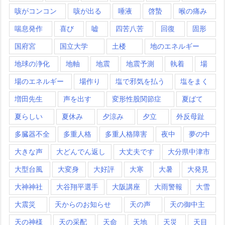
咳がコンコン
咳が出る
唾液
啓蟄
喉の痛み
喘息発作
喜び
嘘
四苦八苦
回復
固形
国府宮
国立大学
土楼
地のエネルギー
地球の浄化
地軸
地震
地震予測
執着
場
場のエネルギー
場作り
塩で邪気を払う
塩をまく
増田先生
声を出す
変形性股関節症
夏ばて
夏らしい
夏休み
夕涼み
夕立
外反母趾
多臓器不全
多重人格
多重人格障害
夜中
夢の中
大きな声
大どんでん返し
大丈夫です
大分県中津市
大型台風
大変身
大好評
大寒
大暑
大発見
大神神社
大谷翔平選手
大阪講座
大雨警報
大雪
大震災
天からのお知らせ
天の声
天の御中主
天の神様
天の采配
天命
天地
天災
天目