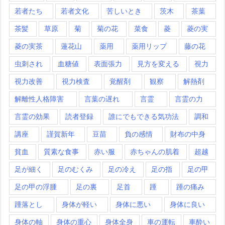
若者たち
若者文化
苦しいとき
茨木
茶葉
茶髪
草原
菊
菊の花
菜食
菱
菱の実
菱の実茶
蓮花山
薬用
薬用リップ
藤の花
虫刺され
血糖値
表面張力
見方を変える
視力
視力改善
視力検査
覚醒剤
観察
解熱剤
解離性人格障害
言葉の遅れ
言霊
言霊の力
言霊の効果
読者登録
誰にでもできる気功法
調和
講座
謹賀新年
豆苗
負の感情
財布の中身
貧血
質素な食事
赤い服
赤ちゃんの肌着
超越
足が細く
足のむくみ
足の冷え
足の指
足の甲
足の甲の浮腫
足の裏
足首
踵
踵の痛み
踵落とし
身体が軽い
身体に悪い
身体に良い
身体の軸
身体の重心
身体全身
車の運転
車酔い