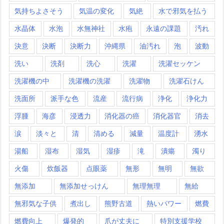
気持ちよさそう
気温の変化
気絶
水で邪気を払う
水晶体
水泡
水無神社
水疱
永遠の課題
汚れ
決意
決断
決断力
沖縄県
油汚れ
泡
波動
洗い
洗剤
洗心
洗濯
洗濯セッケン
洗濯機の中
洗濯機の洗濯
洗濯物
洗濯石けん
洗面所
派手な色
流産
流行病
浄化
浄化力
浮腫
海彦
浸透力
消化器の癌
消化器官
消去
涙
淡々と
清
清める
減量
温度計
湧水
湯船
湿布
湿気
湿疹
滝
潰瘍
濁り
火傷
炊飯器
点眼薬
無形
無明
無欲
無添加
無添加せっけん
無理無理
無給
無邪気な子供
煮出し
熊野古道
熱いパワー
燃費
燃費向上
爆発的
爪が丈夫に
特別支援学校