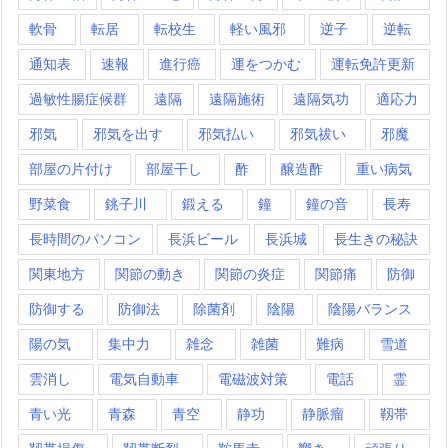
軟骨
転居
転校生
軽い風邪
逆子
逆転
通知表
速報
進行癌
運をつかむ
運転免許更新
過敏性腸症候群
遠隔
遠隔施術
遠隔気功
適応力
邪気
邪気を出す
邪気払い
邪気祓い
邪魔
部屋の片付け
部屋干し
酢
醸造酢
重い病気
野菜食
銚子川
鍛える
鐘
鐘の音
長寿
長時間のパソコン
長浜ビール
長浜城
長生きの秘訣
関東地方
関節の動き
関節の炎症
関節痛
防御
防御する
防御法
除菌剤
陰陽
陰陽バランス
陽の気
集中力
雑念
雑菌
難病
雪道
雲消し
電気自動車
電磁波対策
電話
霊
青い光
青森
青空
静功
静脈瘤
靱帯