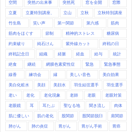
空間
突然の出来事
突然死
窓を全開
窓際
立夏
立夏特別講座、
立山
立秋
立秋特別講座
竹生島
笑い声
第一関節
第六感
筋肉
筋肉をほぐす
節制
精神的ストレス
糖尿病
約束破り
純石けん
紫外線カット
終戦の日
終戦記念日
組織
経脈
経血
給与
統計
絶食
継続
網膜色素変性症
緊急
緊急事態
線香
練功会
縁
美しい音色
美白効果
美白化粧水
美顔
美顔水
羽生結弦選手
羽生選手
老い
老化
老化現象
老師
老眼
老眼対策
老眼鏡
耳
耳たぶ
聖なる地
聞き流し
肉体
肌に優しい
肌の老化
股関節
股関節脱臼
肩関節
肺がん
肺の炎症
胃がん
胃がん手術
胃癌