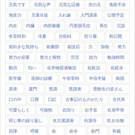
元気です
元気な声
元気な証拠
光の玉
免疫不全
免疫力
児童生徒
入れ歯
入門講座
公開予定
内在
内臓
内部被爆
円形脱毛症
再生
冗談
冬至特別
冷夏
分杭峠
切り傷
初公開
前向きな気持ち
前腕部
副反応
力
加熱
努力
努力が必要
努力と根性
労宮
効力
勉強時間
動功
匂い
化学物質過敏症
化粧品
化粧水
医学書
医師の診断
午前零時
半信半疑
南国
原発
厦門
受講
受講者
受験生の皆さん
口の中
口唇
口紅
古事記のものがたり
古代米
可愛らしく
可能性
右回り
右手首
右肩甲骨
同じ事の繰り返し
名古屋講座
向源寺
吹き出物
呂律
呼吸
命
命令
命門
和裁