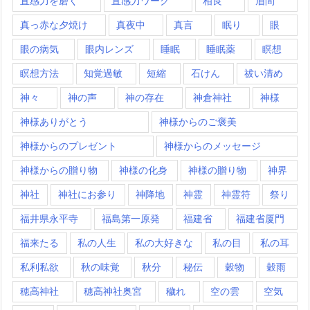
直感力を磨く
直感力ワーク
相良
眉間
真っ赤な夕焼け
真夜中
真言
眠り
眼
眼の病気
眼内レンズ
睡眠
睡眠薬
瞑想
瞑想方法
知覚過敏
短縮
石けん
祓い清め
神々
神の声
神の存在
神倉神社
神様
神様ありがとう
神様からのご褒美
神様からのプレゼント
神様からのメッセージ
神様からの贈り物
神様の化身
神様の贈り物
神界
神社
神社にお参り
神降地
神霊
神霊符
祭り
福井県永平寺
福島第一原発
福建省
福建省厦門
福来たる
私の人生
私の大好きな
私の目
私の耳
私利私欲
秋の味覚
秋分
秘伝
穀物
穀雨
穂高神社
穂高神社奥宮
穢れ
空の雲
空気