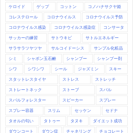
ケロイド
ゲップ
コットン
コノハナサクヤ姫
コレステロール
コロナウイルス
コロナウイルス予防
コロナウイルス感染
コロナウイルス感染症
コンサータ
サッカーの練習
サトウキビ
サトルエネルギー
サラサラツヤツヤ
サルコイドーシス
サンプル化粧品
シミ
シャボン玉石鹸
シャンプー
シャンプー剤
シワ
シワシワ
シール
ジャズミン
スキー
スタットレスタイヤ
ストレス
ストレッチ
ストレートネック
ストーブ
スバル
スバルフォレスター
スピーカー
スプレー
スプレー容器
スリム
セッケン
セドナ
タオルの匂い
タトゥー
タヌキ
ダイエット成功
ダウンコート
ダウン症
チャネリング
チョコレート