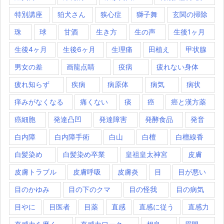
特別講座
狛犬さん
狭心症
獅子舞
玄関の掃除
珠
球
甘酒
生き方
生の声
生後1ヶ月
生後4ヶ月
生後6ヶ月
生理痛
田植え
甲状腺
男女の差
画龍点睛
疫病
疲れない身体
疲れ知らず
疾病
病原体
病気
病状
痒みがなくなる
痛くない
痰
癌
癌と漢方薬
癌細胞
発達凸凹
発達障害
発酵食品
発音
白内障
白内障手術
白山
白檀
白檀線香
白髪染め
白髪染め卒業
皇祖皇太神宮
皮膚
皮膚トラブル
皮膚呼吸
皮膚炎
目
目が悪い
目のかゆみ
目の下のクマ
目の怪我
目の病気
目やに
目医者
目薬
直感
直感に従う
直感力