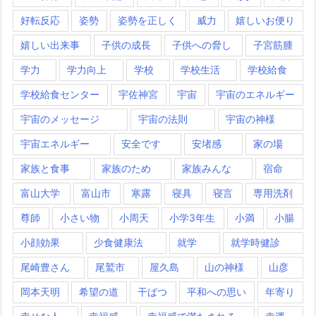
好転反応
姿勢
姿勢を正しく
威力
嬉しいお便り
嬉しい出来事
子供の成長
子供への脅し
子宮筋腫
学力
学力向上
学校
学校生活
学校給食
学校給食センター
宇佐神宮
宇宙
宇宙のエネルギー
宇宙のメッセージ
宇宙の法則
宇宙の神様
宇宙エネルギー
安全です
安堵感
家の場
家族と食事
家族のため
家族みんな
宿命
富山大学
富山市
寒露
寝具
寝言
専用洗剤
尊師
小さい物
小周天
小学3年生
小満
小腸
小顔効果
少食健康法
就学
就学時健診
尾崎豊さん
尾鷲市
屋久島
山の神様
山彦
岡本天明
希望の道
干ばつ
平和への思い
年寄り