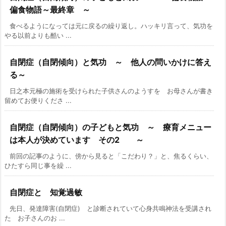
偏食物語～最終章 ～
食べるようになっては元に戻るの繰り返し。ハッキリ言って、気功を
やる以前よりも酷い ...
自閉症（自閉傾向）と気功 ～ 他人の問いかけに答え
る～
日之本元極の施術を受けられた子供さんのようすを お母さんが書き
留めてお便りくださ ...
自閉症（自閉傾向）の子どもと気功 ～ 療育メニュー
は本人が決めています その2 ～
前回の記事のように、傍から見ると「こだわり？」と、焦るくらい、
ひたすら同じ事を繰 ...
自閉症と 知覚過敏
先日、発達障害(自閉症) と診断されていて心身共鳴神法を受講され
た お子さんのお ...