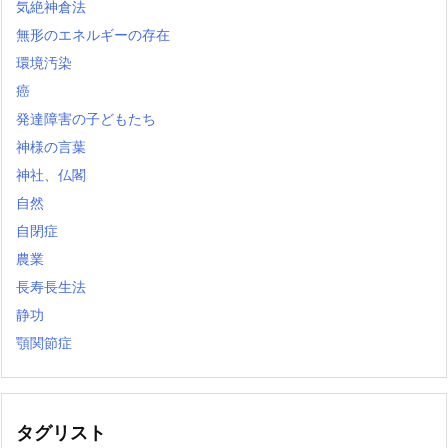
気絶神倉法
無形のエネルギーの存在
環境汚染
癌
発達障害の子どもたち
神様の言葉
神社、仏閣
自然
自閉症
農業
長寿長生法
静功
顎関節症
タグリスト