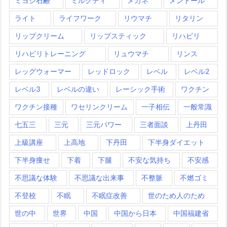
ミヨシ石鹸
ミルクティ
メガネ
メントール
ライト
ライフワーク
リウマチ
リタリン
リップクリーム
リップスティック
リハビリ
リハビリトレーニング
リュウマチ
リンス
レッグウォーマー
レッドロック
レベル
レベル2
レベル3
レベルの違い
レーシック手術
ワクチン
ワクチン接種
ワセリンクリーム
一子相伝
一般常識
七五三
三元
三元パワー
三者面談
上丹田
上級講座
上高地
下丹田
下半身ダイエット
下半身痩せ
下着
下腿
不安な気持ち
不安感
不思議な体験
不思議な出来事
不整脈
不燃ゴミ
不登校
不眠
不眠症改善
世のため人のため
世の中
世界
中国
中国から日本
中国福建省