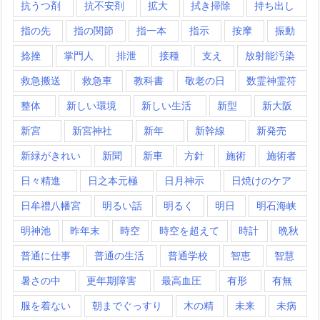
抗うつ剤
抗不安剤
拡大
拭き掃除
持ち出し
指の先
指の関節
指一本
指示
按摩
振動
捻挫
掌門人
排泄
接種
支え
放射能汚染
救急搬送
救急車
教科書
敬老の日
数霊神霊符
整体
新しい環境
新しい生活
新型
新大阪
新宮
新宮神社
新年
新幹線
新発売
新緑がきれい
新聞
新車
方針
施術
施術者
日々精進
日之本元極
日月神示
日焼けのケア
日牟禮八幡宮
明るい話
明るく
明日
明石海峡
明神池
昨年末
時空
時空を超えて
時計
晩秋
普通に仕事
普通の生活
普通学校
智恵
智慧
暑さの中
更年期障害
最高血圧
有形
有無
服を着ない
朝までぐっすり
木の精
未来
未病