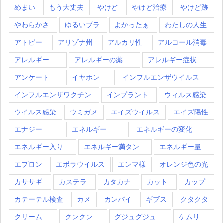
めまい
もう大丈夫
やけど
やけど治療
やけど跡
やわらかさ
ゆるいブラ
よかったぁ
わたしの人生
アトピー
アリゾナ州
アルカリ性
アルコール消毒
アレルギー
アレルギーの薬
アレルギー症状
アンケート
イヤホン
インフルエンザウイルス
インフルエンザワクチン
インプラント
ウィルス感染
ウイルス感染
ウミガメ
エイズウイルス
エイズ陽性
エナジー
エネルギー
エネルギーの変化
エネルギー入り
エネルギー満タン
エネルギー量
エプロン
エボラウイルス
エンマ様
オレンジ色の光
カササギ
カステラ
カタカナ
カット
カップ
カテーテル検査
カメ
カンパイ
ギブス
クタクタ
クリーム
クンクン
グジュグジュ
ケムリ