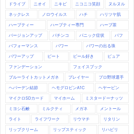
ドライブ
ニオイ
ニキビ
ニコニコ笑顔
ヌルヌル
ネックレス
ノロウイルス
ハチ
ハリツヤ肌
ハーブティー
ハーブティー専門
ハーブ茶
バージョンアップ
パチンコ
パニック症状
パフ
パフォーマンス
パワー
パワーの出る珠
パワーアップ
ビート
ビール好き
ピュア
ファンデーション
フェイスブック
ブルーライトカットメガネ
プレイヤー
プロ野球選手
ヘパーデン結節
ヘモグロビンA1C
ヘヤーピン
マイクロSDカード
マイホーム
ミスタードーナッツ
ミヨシ石鹸
ミルクティ
メガネ
メントール
ライト
ライフワーク
リウマチ
リタリン
リップクリーム
リップスティック
リハビリ