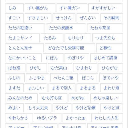
しみ
すい臓がん
すい臓ガン
すがすがしい
すごい
すさまじい
せっけん
ぜんざい
その瞬間
ただの勘違い
ただの炭酸水
たねや茶屋
たまごサンド
たるみ
ちりちり
つま先立ち
とんとん拍子
どなたでも受講可能
ど根性
なにかいいこと
にほん
のぼりや
はじめて講座
ばね指
ひがし
ひだ高山
ひまわり
ひらがな
ふじの
ふじやま
ぺたんこ靴
ほこら
ほていや
ますだ
まぶしい
まるで別人
まるまる
まわり道
みんなのため
むち打ち症
めがね
めちゃ楽しい
めまい
もう大丈夫
やけど
やけど治療
やけど跡
やわらかさ
ゆるいブラ
よかったぁ
わたしの人生
アトピー
アリゾナ州
アルカリ性
アルコール消毒