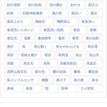
顔の湿疹
顔の筋肉
顔の腫れ
顔やせ
顔立ち
顔色
顔面神経麻痺
風の音
風合い
風呂
風呂上がり
飛蚊症
飛騨高山
食器洗い
食器洗いスポンジ
食器洗い洗剤
食欲
食物
食生活
食酢
養徳標準
養肝
養育
香の洗剤
香炉
骨
骨が動く
骨をやわらげる
骨伝導
骨折
骨格を癒す
骨頭
高周波
高山
高山市
高槻
高次元
高熱
高級化粧品
高血圧
高野山真言宗
髪の毛
鬱の症状
鬱病
鬱症状
鳥インフルエンザ
麹菌
鼻の下
鼻の奥
鼻水
鼻緒
鼻血
龍
龍神
２４節気