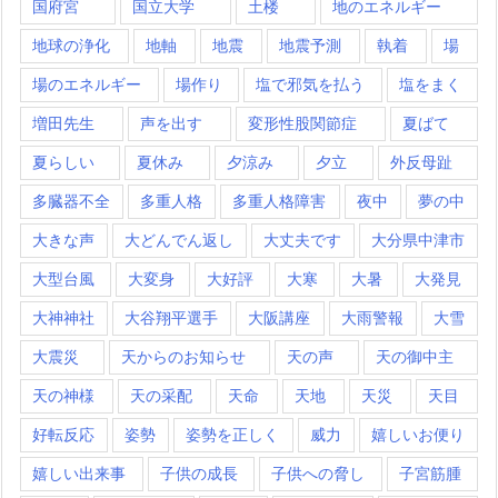
国府宮
国立大学
土楼
地のエネルギー
地球の浄化
地軸
地震
地震予測
執着
場
場のエネルギー
場作り
塩で邪気を払う
塩をまく
増田先生
声を出す
変形性股関節症
夏ばて
夏らしい
夏休み
夕涼み
夕立
外反母趾
多臓器不全
多重人格
多重人格障害
夜中
夢の中
大きな声
大どんでん返し
大丈夫です
大分県中津市
大型台風
大変身
大好評
大寒
大暑
大発見
大神神社
大谷翔平選手
大阪講座
大雨警報
大雪
大震災
天からのお知らせ
天の声
天の御中主
天の神様
天の采配
天命
天地
天災
天目
好転反応
姿勢
姿勢を正しく
威力
嬉しいお便り
嬉しい出来事
子供の成長
子供への脅し
子宮筋腫