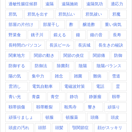
過敏性腸症候群
遠隔
遠隔施術
遠隔気功
適応力
邪気
邪気を出す
邪気払い
邪気祓い
邪魔
部屋の片付け
部屋干し
酢
醸造酢
重い病気
野菜食
銚子川
鍛える
鐘
鐘の音
長寿
長時間のパソコン
長浜ビール
長浜城
長生きの秘訣
関東地方
関節の動き
関節の炎症
関節痛
防御
防御する
防御法
除菌剤
陰陽
陰陽バランス
陽の気
集中力
雑念
雑菌
難病
雪道
雲消し
電気自動車
電磁波対策
電話
霊
青い光
青森
青空
静功
静脈瘤
靱帯
靱帯損傷
靱帯断裂
鞍馬寺
響き
頑張り
頑張りましょ
頓服
頓服薬
頭痛
頭皮
頭皮の汚れ
頭部
頭髪
顎関節症
顔がスッキリ