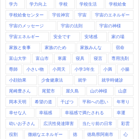
学力
学力向上
学校
学校生活
学校給食
学校給食センター
宇佐神宮
宇宙
宇宙のエネルギー
宇宙のメッセージ
宇宙の法則
宇宙の神様
宇宙エネルギー
安全です
安堵感
家の場
家族と食事
家族のため
家族みんな
宿命
富山大学
富山市
寒露
寝具
寝言
専用洗剤
尊師
小さい物
小周天
小学3年生
小満
小腸
小顔効果
少食健康法
就学
就学時健診
尾崎豊さん
尾鷲市
屋久島
山の神様
山彦
岡本天明
希望の道
干ばつ
平和への思い
年寄り
幸せな人
幸福感
幸福感で満たされる
幸運
幼いお子さん
広汎性発達障害
当たり前の日常
彩雲
役割
微細なエネルギー
徳
徳島県阿南市
心