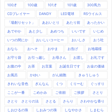
100才
100歳
101才
101歳
300馬力
CDプレイヤー
DANDY
LED電球
RSウイルス
「場創りセット」
あおいとり
あたり前
あったかい
あでやか
あと少し
あめつち
いいです
いじめ
いつの間にか
おいしいコーヒー
おいしさ
おう吐
おなら
おへそ
おやま
お告げ
お地蔵様
お守り袋
お引っ越し
お母さん
お渡し
お礼です
お腹の中
お茶
お言葉
お誕生日です
お金の価値
お風呂
かゆい
がん細胞
きゅうしゅう
きれいな音色
ぎんなん
くつ
くりーむ
ぐっすり
ここが一番
こめかみ
ご依頼
ご挨拶
さとり
さとり さとりの法
さとる
さらり
さわやかな香り
しおひるの珠
しおみつの珠
しなやかさ
しまむら