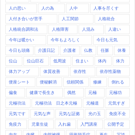
人の思い
人の為
人中
人事を尽くす
人付き合いが苦手
人工関節
人格統合
人格統合調和法
人格障害
人混み
人違い
今年は暖かい
今年もよろしく
今日も元気
今日も頭痛
介護日記
介護者
仏教
任脈
休養
位山
位山巨石
低周波
住まい
体内
体力
体力アップ
体質改善
依存性
依存性薬物
便座シート
便秘解消
信頼関係
修練
倒れる
偏食
健康で長生き
偶然
元極
元極功
元極功法
元極功法 日之本元極
元極道
元気すぎ
元気です
元気な声
元気な証拠
光の玉
免疫不全
免疫力
児童生徒
入れ歯
入門講座
公開予定
内在
内臓
内部被爆
円形脱毛症
再生
冗談