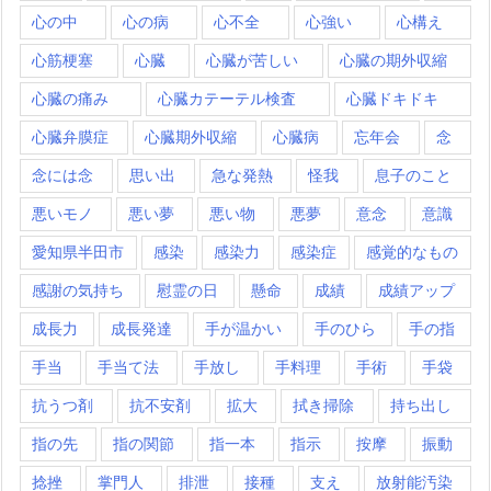
心の中
心の病
心不全
心強い
心構え
心筋梗塞
心臓
心臓が苦しい
心臓の期外収縮
心臓の痛み
心臓カテーテル検査
心臓ドキドキ
心臓弁膜症
心臓期外収縮
心臓病
忘年会
念
念には念
思い出
急な発熱
怪我
息子のこと
悪いモノ
悪い夢
悪い物
悪夢
意念
意識
愛知県半田市
感染
感染力
感染症
感覚的なもの
感謝の気持ち
慰霊の日
懸命
成績
成績アップ
成長力
成長発達
手が温かい
手のひら
手の指
手当
手当て法
手放し
手料理
手術
手袋
抗うつ剤
抗不安剤
拡大
拭き掃除
持ち出し
指の先
指の関節
指一本
指示
按摩
振動
捻挫
掌門人
排泄
接種
支え
放射能汚染