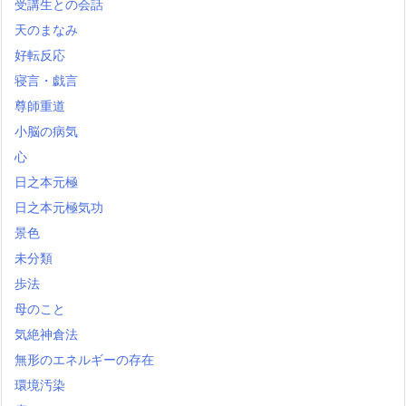
受講生との会話
天のまなみ
好転反応
寝言・戯言
尊師重道
小脳の病気
心
日之本元極
日之本元極気功
景色
未分類
歩法
母のこと
気絶神倉法
無形のエネルギーの存在
環境汚染