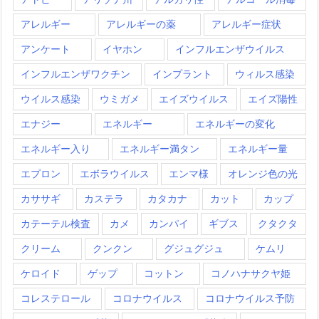
アレルギー
アレルギーの薬
アレルギー症状
アンケート
イヤホン
インフルエンザウイルス
インフルエンザワクチン
インプラント
ウィルス感染
ウイルス感染
ウミガメ
エイズウイルス
エイズ陽性
エナジー
エネルギー
エネルギーの変化
エネルギー入り
エネルギー満タン
エネルギー量
エプロン
エボラウイルス
エンマ様
オレンジ色の光
カササギ
カステラ
カタカナ
カット
カップ
カテーテル検査
カメ
カンパイ
ギブス
クタクタ
クリーム
クンクン
グジュグジュ
ケムリ
ケロイド
ゲップ
コットン
コノハナサクヤ姫
コレステロール
コロナウイルス
コロナウイルス予防