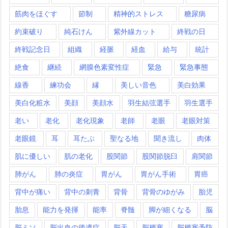
筋肉をほぐす
節制
精神的ストレス
糖尿病
約束破り
純石けん
紫外線カット
終戦の日
終戦記念日
組織
経脈
経血
給与
統計
絶食
継続
網膜色素変性症
緊急
緊急事態
線香
練功会
縁
美しい音色
美白効果
美白化粧水
美顔
美顔水
羽生結弦選手
羽生選手
老い
老化
老化現象
老師
老眼
老眼対策
老眼鏡
耳
耳たぶ
聖なる地
聞き流し
肉体
肌に優しい
肌の老化
股関節
股関節脱臼
肩関節
肺がん
肺の炎症
胃がん
胃がん手術
胃癌
背中が痛い
背中の刺青
背骨
背骨のゆがみ
胎児
胎息
能力を発揮
能率
脊髄
脚が細くなる
脳
脳ミソ
脳出血の後遺症
脳天
脳梗塞
脳梗塞予防