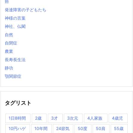
癌
発達障害の子どもたち
神様の言葉
神社、仏閣
自然
自閉症
農業
長寿長生法
静功
顎関節症
タグリスト
1日8時間
2歳
3才
3次元
4人家族
4歳児
10円ハゲ
10年間
24節気
50度
50肩
55歳