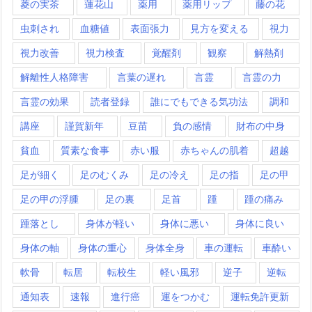
菱の実茶
蓮花山
薬用
薬用リップ
藤の花
虫刺され
血糖値
表面張力
見方を変える
視力
視力改善
視力検査
覚醒剤
観察
解熱剤
解離性人格障害
言葉の遅れ
言霊
言霊の力
言霊の効果
読者登録
誰にでもできる気功法
調和
講座
謹賀新年
豆苗
負の感情
財布の中身
貧血
質素な食事
赤い服
赤ちゃんの肌着
超越
足が細く
足のむくみ
足の冷え
足の指
足の甲
足の甲の浮腫
足の裏
足首
踵
踵の痛み
踵落とし
身体が軽い
身体に悪い
身体に良い
身体の軸
身体の重心
身体全身
車の運転
車酔い
軟骨
転居
転校生
軽い風邪
逆子
逆転
通知表
速報
進行癌
運をつかむ
運転免許更新