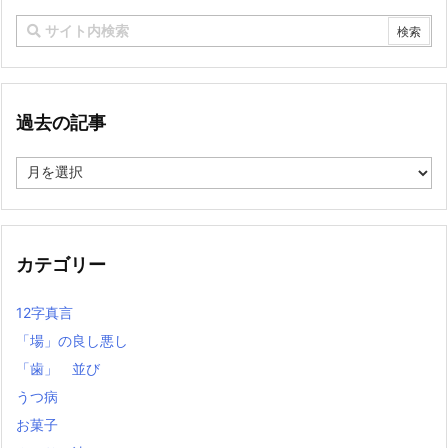
過去の記事
過
去
の
記
事
カテゴリー
12字真言
「場」の良し悪し
「歯」 並び
うつ病
お菓子