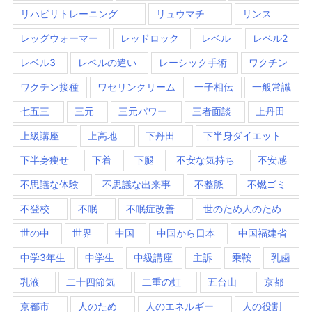
リハビリトレーニング
リュウマチ
リンス
レッグウォーマー
レッドロック
レベル
レベル2
レベル3
レベルの違い
レーシック手術
ワクチン
ワクチン接種
ワセリンクリーム
一子相伝
一般常識
七五三
三元
三元パワー
三者面談
上丹田
上級講座
上高地
下丹田
下半身ダイエット
下半身痩せ
下着
下腿
不安な気持ち
不安感
不思議な体験
不思議な出来事
不整脈
不燃ゴミ
不登校
不眠
不眠症改善
世のため人のため
世の中
世界
中国
中国から日本
中国福建省
中学3年生
中学生
中級講座
主訴
乗鞍
乳歯
乳液
二十四節気
二重の虹
五台山
京都
京都市
人のため
人のエネルギー
人の役割