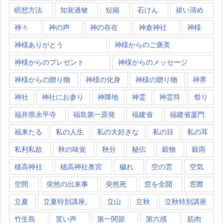
瞑想方法
知覚過敏
短縮
石けん
祓い清め
神々
神の声
神の存在
神倉神社
神様
神様ありがとう
神様からのご褒美
神様からのプレゼント
神様からのメッセージ
神様からの贈り物
神様の化身
神様の贈り物
神界
神社
神社にお参り
神降地
神霊
神霊符
祭り
福井県永平寺
福島第一原発
福建省
福建省厦門
福来たる
私の人生
私の大好きな
私の目
私の耳
私利私欲
秋の味覚
秋分
秘伝
穀物
穀雨
穂高神社
穂高神社奥宮
穢れ
空の雲
空気
空間
突然の出来事
突然死
窓を全開
窓際
立夏
立夏特別講座、
立山
立秋
立秋特別講座
竹生島
笑い声
第一関節
第六感
筋肉