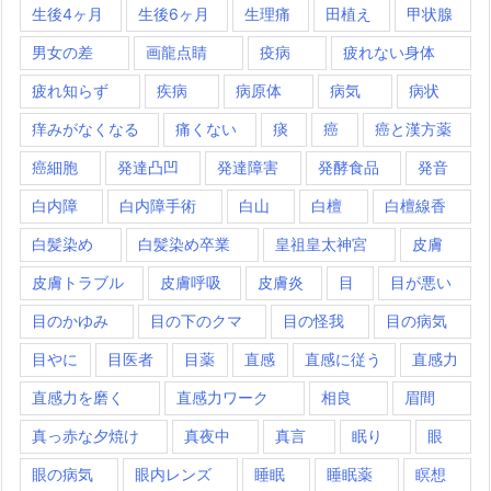
生後4ヶ月
生後6ヶ月
生理痛
田植え
甲状腺
男女の差
画龍点睛
疫病
疲れない身体
疲れ知らず
疾病
病原体
病気
病状
痒みがなくなる
痛くない
痰
癌
癌と漢方薬
癌細胞
発達凸凹
発達障害
発酵食品
発音
白内障
白内障手術
白山
白檀
白檀線香
白髪染め
白髪染め卒業
皇祖皇太神宮
皮膚
皮膚トラブル
皮膚呼吸
皮膚炎
目
目が悪い
目のかゆみ
目の下のクマ
目の怪我
目の病気
目やに
目医者
目薬
直感
直感に従う
直感力
直感力を磨く
直感力ワーク
相良
眉間
真っ赤な夕焼け
真夜中
真言
眠り
眼
眼の病気
眼内レンズ
睡眠
睡眠薬
瞑想