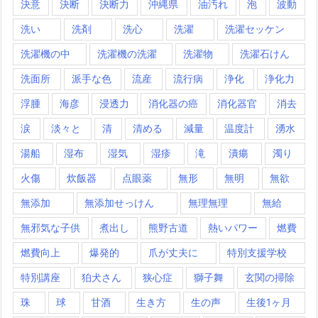
決意
決断
決断力
沖縄県
油汚れ
泡
波動
洗い
洗剤
洗心
洗濯
洗濯セッケン
洗濯機の中
洗濯機の洗濯
洗濯物
洗濯石けん
洗面所
派手な色
流産
流行病
浄化
浄化力
浮腫
海彦
浸透力
消化器の癌
消化器官
消去
涙
淡々と
清
清める
減量
温度計
湧水
湯船
湿布
湿気
湿疹
滝
潰瘍
濁り
火傷
炊飯器
点眼薬
無形
無明
無欲
無添加
無添加せっけん
無理無理
無給
無邪気な子供
煮出し
熊野古道
熱いパワー
燃費
燃費向上
爆発的
爪が丈夫に
特別支援学校
特別講座
狛犬さん
狭心症
獅子舞
玄関の掃除
珠
球
甘酒
生き方
生の声
生後1ヶ月