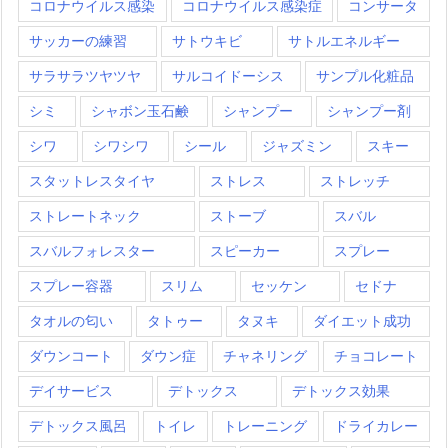
コロナウイルス感染
コロナウイルス感染症
コンサータ
サッカーの練習
サトウキビ
サトルエネルギー
サラサラツヤツヤ
サルコイドーシス
サンプル化粧品
シミ
シャボン玉石鹸
シャンプー
シャンプー剤
シワ
シワシワ
シール
ジャズミン
スキー
スタットレスタイヤ
ストレス
ストレッチ
ストレートネック
ストーブ
スバル
スバルフォレスター
スピーカー
スプレー
スプレー容器
スリム
セッケン
セドナ
タオルの匂い
タトゥー
タヌキ
ダイエット成功
ダウンコート
ダウン症
チャネリング
チョコレート
デイサービス
デトックス
デトックス効果
デトックス風呂
トイレ
トレーニング
ドライカレー