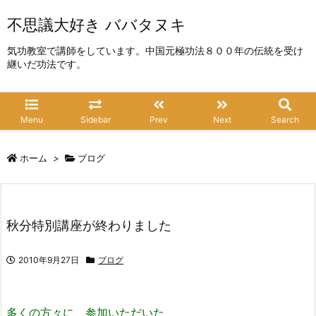
不思議大好き ババタヌキ
気功教室で講師をしています。中国元極功法８００年の伝統を受け
継いだ功法です。
Menu
Sidebar
Prev
Next
Search
ホーム
>
ブログ
秋分特別講座が終わりました
2010年9月27日
ブログ
多くの方々に 参加いただいた