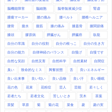
脳機能障害
脳細胞
脳脊髄液減少症
腎虚
腫瘍マーカー
腰の痛み
腰ベルト
腰椎ヘルニア
腰骨
腹水
腹筋
膝の痛み
膝蓋骨
膝関節痛
膝頭
膠原病
膵臓がん
膵臓癌
臥龍
自分の常識
自分の役割
自分の根っこ
自分の生き方
自分の能力
自律神経のバランス
自慢げ
自慢です
自然な笑顔
自然災害
自然科学
自然素材
自閉症
臭い
致命的なミス
興奮状態
舌
良いエネルギー
良い出来事
良い匂い
良い品物
良い汗
良い睡眠
花の色
花束
花粉症
芸人
芸能
若々しく
若者たち
若者文化
苦しいとき
茨木
茶葉
茶髪
草原
菊
菊の花
菜食
菱
菱の実