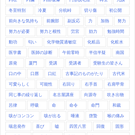
冬至特別
冷夏
分杭峠
切り傷
初公開
前向きな気持ち
前腕部
副反応
力
加熱
努力
努力が必要
努力と根性
労宮
効力
勉強時間
動功
匂い
化学物質過敏症
化粧品
化粧水
医学書
医師の診断
午前零時
半信半疑
南国
原発
厦門
受講
受講者
受験生の皆さん
口の中
口唇
口紅
古事記のものがたり
古代米
可愛らしく
可能性
右回り
右手首
右肩甲骨
同じ事の繰り返し
名古屋講座
向源寺
吹き出物
呂律
呼吸
命
命令
命門
和裁
咳がコンコン
咳が出る
唾液
啓蟄
喉の痛み
喘息発作
喜び
嘘
四苦八苦
回復
固形