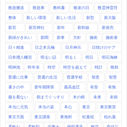
救急搬送
救急車
教科書
敬老の日
数霊神霊符
整体
新しい環境
新しい生活
新型
新大阪
新宮
新宮神社
新年
新幹線
新発売
新緑がきれい
新聞
新車
方針
施術
施術者
日々精進
日之本元極
日月神示
日焼けのケア
日牟禮八幡宮
明るい話
明るく
明日
明石海峡
明神池
昨年末
時空
時空を超えて
時計
晩秋
普通に仕事
普通の生活
普通学校
智恵
智慧
暑さの中
更年期障害
最高血圧
有形
有無
服を着ない
朝までぐっすり
木の精
未来
未病
本当に元気
本当の姿
本心
東京
東京教室
東京方面
東京講座
東海村
松葉杖
枯れ葉
柔軟な
柔軟剤
栄養士
桃田選手
梅花
森信三