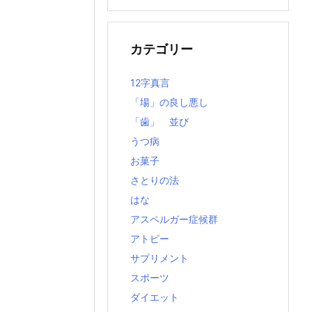
の
記
事
カテゴリー
12字真言
「場」の良し悪し
「歯」 並び
うつ病
お菓子
さとりの法
はな
アスペルガー症候群
アトピー
サプリメント
スポーツ
ダイエット