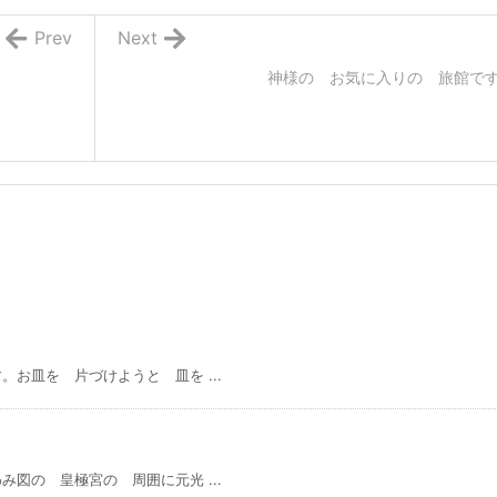
Prev
Next
神様の お気に入りの 旅館で
お皿を 片づけようと 皿を ...
図の 皇極宮の 周囲に元光 ...