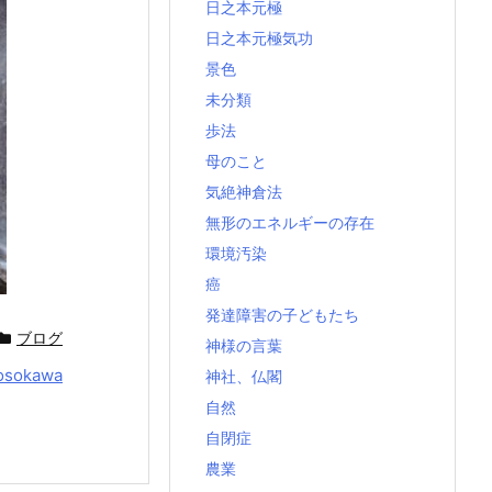
日之本元極
日之本元極気功
景色
未分類
歩法
母のこと
気絶神倉法
無形のエネルギーの存在
環境汚染
癌
発達障害の子どもたち
ブログ
神様の言葉
osokawa
神社、仏閣
自然
自閉症
農業