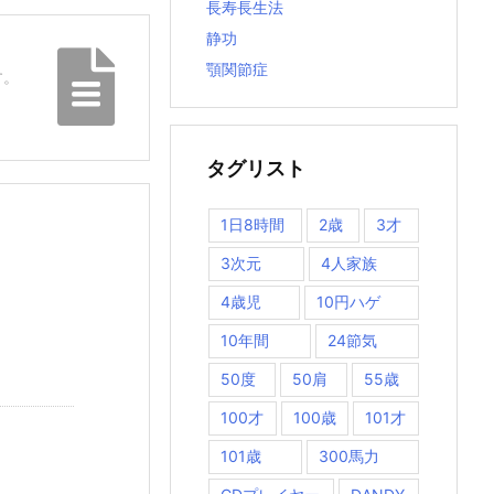
長寿長生法
静功
顎関節症
す。
タグリスト
1日8時間
2歳
3才
3次元
4人家族
4歳児
10円ハゲ
10年間
24節気
50度
50肩
55歳
100才
100歳
101才
101歳
300馬力