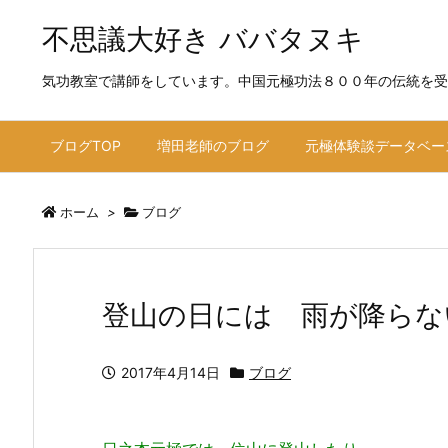
不思議大好き ババタヌキ
気功教室で講師をしています。中国元極功法８００年の伝統を受
ブログTOP
増田老師のブログ
元極体験談データベー
ホーム
>
ブログ
登山の日には 雨が降らな
2017年4月14日
ブログ