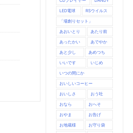
CDプレイヤー
DANDY
LED電球
RSウイルス
「場創りセット」
あおいとり
あたり前
あったかい
あでやか
あと少し
あめつち
いいです
いじめ
いつの間にか
おいしいコーヒー
おいしさ
おう吐
おなら
おへそ
おやま
お告げ
お地蔵様
お守り袋