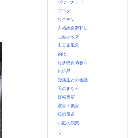
パワーカード
ブログ
ワクチン
人格統合調和法
元極グッズ
出毒素風呂
動物
化学物質過敏症
化粧品
受講生との会話
天のまなみ
好転反応
寝言・戯言
尊師重道
小脳の病気
心