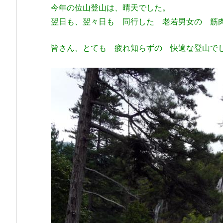
今年の位山登山は、晴天でした。
翌日も、翌々日も 同行した 老若男女の 筋
皆さん、とても 疲れ知らずの 快適な登山で