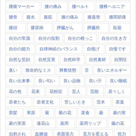
腫瘍マーカー
腰の痛み
腰ベルト
腰椎ヘルニア
腰骨
腹水
腹筋
膝の痛み
膝蓋骨
膝関節痛
膝頭
膠原病
膵臓がん
膵臓癌
臥龍
自分の常識
自分の役割
自分の根っこ
自分の生き方
自分の能力
自律神経のバランス
自慢げ
自慢です
自然な笑顔
自然災害
自然科学
自然素材
自閉症
臭い
致命的なミス
興奮状態
舌
良いエネルギー
良い出来事
良い匂い
良い品物
良い汗
良い睡眠
花の色
花束
花粉症
芸人
芸能
若々しく
若者たち
若者文化
苦しいとき
茨木
茶葉
茶髪
草原
菊
菊の花
菜食
菱
菱の実
菱の実茶
蓮花山
薬用
薬用リップ
藤の花
虫刺され
血糖値
表面張力
見方を変える
視力