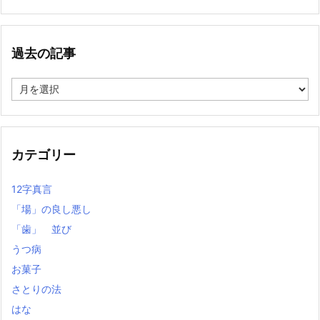
過去の記事
過
去
の
記
事
カテゴリー
12字真言
「場」の良し悪し
「歯」 並び
うつ病
お菓子
さとりの法
はな