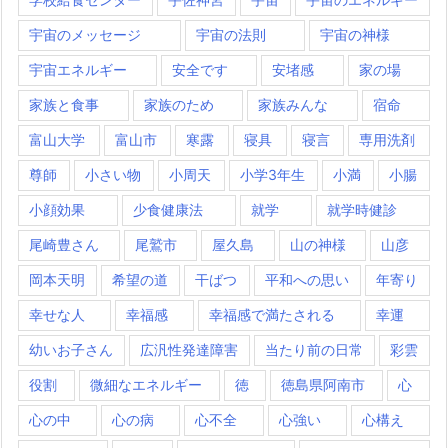
宇宙のメッセージ
宇宙の法則
宇宙の神様
宇宙エネルギー
安全です
安堵感
家の場
家族と食事
家族のため
家族みんな
宿命
富山大学
富山市
寒露
寝具
寝言
専用洗剤
尊師
小さい物
小周天
小学3年生
小満
小腸
小顔効果
少食健康法
就学
就学時健診
尾崎豊さん
尾鷲市
屋久島
山の神様
山彦
岡本天明
希望の道
干ばつ
平和への思い
年寄り
幸せな人
幸福感
幸福感で満たされる
幸運
幼いお子さん
広汎性発達障害
当たり前の日常
彩雲
役割
微細なエネルギー
徳
徳島県阿南市
心
心の中
心の病
心不全
心強い
心構え