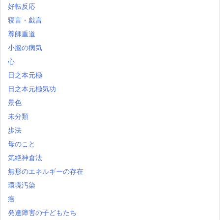
好転反応
寝言・戯言
尊師重道
小脳の病気
心
日之本元極
日之本元極気功
景色
未分類
歩法
母のこと
気絶神倉法
無形のエネルギーの存在
環境汚染
癌
発達障害の子どもたち