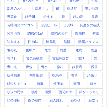
部屋の片付け
部屋干し
酢
醸造酢
重い病気
野菜食
銚子川
鍛える
鐘
鐘の音
長寿
長時間のパソコン
長浜ビール
長浜城
長生きの秘訣
関東地方
関節の動き
関節の炎症
関節痛
防御
防御する
防御法
除菌剤
陰陽
陰陽バランス
陽の気
集中力
雑念
雑菌
難病
雪道
雲消し
電気自動車
電磁波対策
電話
霊
青い光
青森
青空
静功
静脈瘤
靱帯
靱帯損傷
靱帯断裂
鞍馬寺
響き
頑張り
頑張りましょ
頓服
頓服薬
頭痛
頭皮
頭皮の汚れ
頭部
頭髪
顎関節症
顔がスッキリ
顔の湿疹
顔の筋肉
顔の腫れ
顔やせ
顔立ち