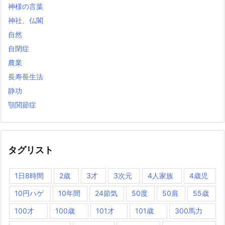
神様の言葉
神社、仏閣
自然
自閉症
農業
長寿長生法
静功
顎関節症
タグリスト
1日8時間
2歳
3才
3次元
4人家族
4歳児
10円ハゲ
10年間
24節気
50度
50肩
55歳
100才
100歳
101才
101歳
300馬力