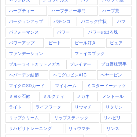
ハーブティー
ハーブティー専門
ハーブ茶
バージョンアップ
パチンコ
パニック症状
パフ
パフォーマンス
パワー
パワーの出る珠
パワーアップ
ビート
ビール好き
ピュア
ファンデーション
フェイスブック
ブルーライトカットメガネ
プレイヤー
プロ野球選手
ヘパーデン結節
ヘモグロビンA1C
ヘヤーピン
マイクロSDカード
マイホーム
ミスタードーナッツ
ミヨシ石鹸
ミルクティ
メガネ
メントール
ライト
ライフワーク
リウマチ
リタリン
リップクリーム
リップスティック
リハビリ
リハビリトレーニング
リュウマチ
リンス