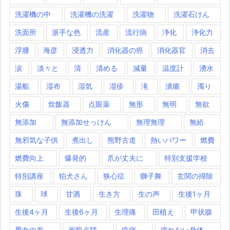
洗濯機の中
洗濯機の洗濯
洗濯物
洗濯石けん
洗面所
派手な色
流産
流行病
浄化
浄化力
浮腫
海彦
浸透力
消化器の癌
消化器官
消去
涙
淡々と
清
清める
減量
温度計
湧水
湯船
湿布
湿気
湿疹
滝
潰瘍
濁り
火傷
炊飯器
点眼薬
無形
無明
無欲
無添加
無添加せっけん
無理無理
無給
無邪気な子供
煮出し
熊野古道
熱いパワー
燃費
燃費向上
爆発的
爪が丈夫に
特別支援学校
特別講座
狛犬さん
狭心症
獅子舞
玄関の掃除
珠
球
甘酒
生き方
生の声
生後1ヶ月
生後4ヶ月
生後6ヶ月
生理痛
田植え
甲状腺
男女の差
画龍点睛
疫病
疲れない身体