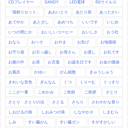
CDプレイヤー
DANDY
LED電球
RSウイルス
「場創りセット」
あおいとり
あたり前
あったかい
あでやか
あと少し
あめつち
いいです
いじめ
いつの間にか
おいしいコーヒー
おいしさ
おう吐
おなら
おへそ
おやま
お告げ
お地蔵様
お守り袋
お引っ越し
お母さん
お渡し
お礼です
お腹の中
お茶
お言葉
お誕生日です
お金の価値
お風呂
かゆい
がん細胞
きゅうしゅう
きれいな音色
ぎんなん
くつ
くりーむ
ぐっすり
ここが一番
こめかみ
ご依頼
ご挨拶
さとり
さとり さとりの法
さとる
さらり
さわやかな香り
しおひるの珠
しおみつの珠
しなやかさ
しまむら
しみ
すい臓がん
すい臓ガン
すがすがしい