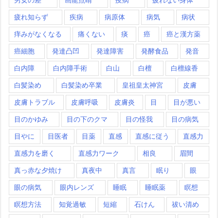
疲れ知らず
疾病
病原体
病気
病状
痒みがなくなる
痛くない
痰
癌
癌と漢方薬
癌細胞
発達凸凹
発達障害
発酵食品
発音
白内障
白内障手術
白山
白檀
白檀線香
白髪染め
白髪染め卒業
皇祖皇太神宮
皮膚
皮膚トラブル
皮膚呼吸
皮膚炎
目
目が悪い
目のかゆみ
目の下のクマ
目の怪我
目の病気
目やに
目医者
目薬
直感
直感に従う
直感力
直感力を磨く
直感力ワーク
相良
眉間
真っ赤な夕焼け
真夜中
真言
眠り
眼
眼の病気
眼内レンズ
睡眠
睡眠薬
瞑想
瞑想方法
知覚過敏
短縮
石けん
祓い清め