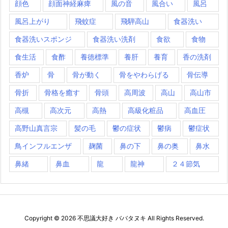
顔色
顔面神経麻痺
風の音
風合い
風呂
風呂上がり
飛蚊症
飛騨高山
食器洗い
食器洗いスポンジ
食器洗い洗剤
食欲
食物
食生活
食酢
養徳標準
養肝
養育
香の洗剤
香炉
骨
骨が動く
骨をやわらげる
骨伝導
骨折
骨格を癒す
骨頭
高周波
高山
高山市
高槻
高次元
高熱
高級化粧品
高血圧
高野山真言宗
髪の毛
鬱の症状
鬱病
鬱症状
鳥インフルエンザ
麹菌
鼻の下
鼻の奥
鼻水
鼻緒
鼻血
龍
龍神
２４節気
Copyright ©
2026
不思議大好き ババタヌキ
All Rights Reserved.