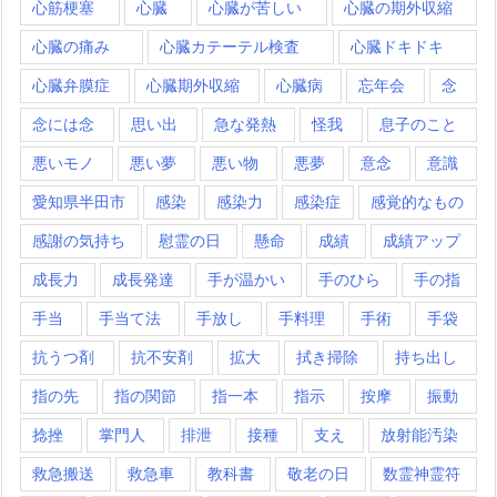
心筋梗塞
心臓
心臓が苦しい
心臓の期外収縮
心臓の痛み
心臓カテーテル検査
心臓ドキドキ
心臓弁膜症
心臓期外収縮
心臓病
忘年会
念
念には念
思い出
急な発熱
怪我
息子のこと
悪いモノ
悪い夢
悪い物
悪夢
意念
意識
愛知県半田市
感染
感染力
感染症
感覚的なもの
感謝の気持ち
慰霊の日
懸命
成績
成績アップ
成長力
成長発達
手が温かい
手のひら
手の指
手当
手当て法
手放し
手料理
手術
手袋
抗うつ剤
抗不安剤
拡大
拭き掃除
持ち出し
指の先
指の関節
指一本
指示
按摩
振動
捻挫
掌門人
排泄
接種
支え
放射能汚染
救急搬送
救急車
教科書
敬老の日
数霊神霊符