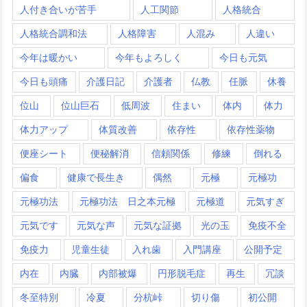
人付き合いが苦手
人工関節
人格統合
人格統合調和法
人格障害
人混み
人違い
今年は暖かい
今年もよろしく
今日も元気
今日も頭痛
介護日記
介護者
仏教
任脈
休養
位山
位山巨石
低周波
住まい
体内
体力
体力アップ
体質改善
依存性
依存性薬物
便座シート
便秘解消
信頼関係
修練
倒れる
偏食
健康で長生き
偶然
元極
元極功
元極功法
元極功法 日之本元極
元極道
元気すぎ
元気です
元気な声
元気な証拠
光の玉
免疫不全
免疫力
児童生徒
入れ歯
入門講座
公開予定
内在
内臓
内部被爆
円形脱毛症
再生
冗談
冬至特別
冷夏
分杭峠
切り傷
初公開