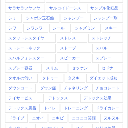
サラサラツヤツヤ
サルコイドーシス
サンプル化粧品
シミ
シャボン玉石鹸
シャンプー
シャンプー剤
シワ
シワシワ
シール
ジャズミン
スキー
スタットレスタイヤ
ストレス
ストレッチ
ストレートネック
ストーブ
スバル
スバルフォレスター
スピーカー
スプレー
スプレー容器
スリム
セッケン
セドナ
タオルの匂い
タトゥー
タヌキ
ダイエット成功
ダウンコート
ダウン症
チャネリング
チョコレート
デイサービス
デトックス
デトックス効果
デトックス風呂
トイレ
トレーニング
ドライカレー
ドライブ
ニオイ
ニキビ
ニコニコ笑顔
ヌルヌル
ネックレス
ノロウイルス
ハチ
ハリツヤ肌