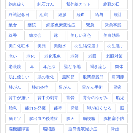
約束破り
純石けん
紫外線カット
終戦の日
終戦記念日
組織
経脈
経血
給与
統計
絶食
継続
網膜色素変性症
緊急
緊急事態
線香
練功会
縁
美しい音色
美白効果
美白化粧水
美顔
美顔水
羽生結弦選手
羽生選手
老い
老化
老化現象
老師
老眼
老眼対策
老眼鏡
耳
耳たぶ
聖なる地
聞き流し
肉体
肌に優しい
肌の老化
股関節
股関節脱臼
肩関節
肺がん
肺の炎症
胃がん
胃がん手術
胃癌
背中が痛い
背中の刺青
背骨
背骨のゆがみ
胎児
胎息
能力を発揮
能率
脊髄
脚が細くなる
脳
脳ミソ
脳出血の後遺症
脳天
脳梗塞
脳梗塞予防
脳機能障害
脳細胞
脳脊髄液減少症
腎虚