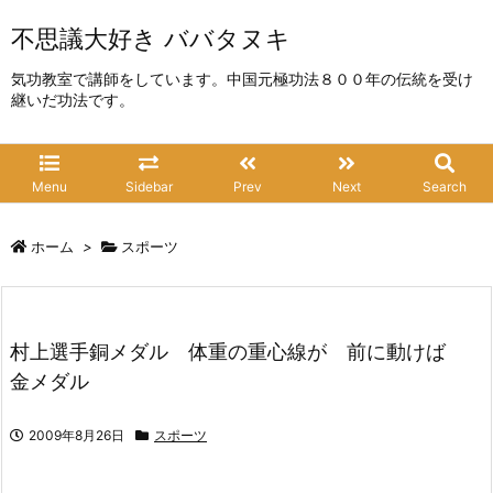
不思議大好き ババタヌキ
気功教室で講師をしています。中国元極功法８００年の伝統を受け
継いだ功法です。
Menu
Sidebar
Prev
Next
Search
ホーム
>
スポーツ
村上選手銅メダル 体重の重心線が 前に動けば
金メダル
2009年8月26日
スポーツ