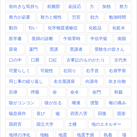
前向きな気持ち
前腕部
副反応
力
加熱
努力
努力が必要
努力と根性
労宮
効力
勉強時間
動功
匂い
化学物質過敏症
化粧品
化粧水
医学書
医師の診断
午前零時
半信半疑
南国
原発
厦門
受講
受講者
受験生の皆さん
口の中
口唇
口紅
古事記のものがたり
古代米
可愛らしく
可能性
右回り
右手首
右肩甲骨
同じ事の繰り返し
名古屋講座
向源寺
吹き出物
呂律
呼吸
命
命令
命門
和裁
咳がコンコン
咳が出る
唾液
啓蟄
喉の痛み
喘息発作
喜び
嘘
四苦八苦
回復
固形
国府宮
国立大学
土楼
地のエネルギー
地球の浄化
地軸
地震
地震予測
執着
場