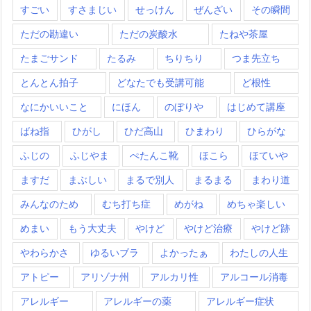
すごい
すさまじい
せっけん
ぜんざい
その瞬間
ただの勘違い
ただの炭酸水
たねや茶屋
たまごサンド
たるみ
ちりちり
つま先立ち
とんとん拍子
どなたでも受講可能
ど根性
なにかいいこと
にほん
のぼりや
はじめて講座
ばね指
ひがし
ひだ高山
ひまわり
ひらがな
ふじの
ふじやま
ぺたんこ靴
ほこら
ほていや
ますだ
まぶしい
まるで別人
まるまる
まわり道
みんなのため
むち打ち症
めがね
めちゃ楽しい
めまい
もう大丈夫
やけど
やけど治療
やけど跡
やわらかさ
ゆるいブラ
よかったぁ
わたしの人生
アトピー
アリゾナ州
アルカリ性
アルコール消毒
アレルギー
アレルギーの薬
アレルギー症状