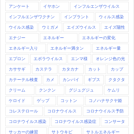
アンケート
イヤホン
インフルエンザウイルス
インフルエンザワクチン
インプラント
ウィルス感染
ウイルス感染
ウミガメ
エイズウイルス
エイズ陽性
エナジー
エネルギー
エネルギーの変化
エネルギー入り
エネルギー満タン
エネルギー量
エプロン
エボラウイルス
エンマ様
オレンジ色の光
カササギ
カステラ
カタカナ
カット
カップ
カテーテル検査
カメ
カンパイ
ギブス
クタクタ
クリーム
クンクン
グジュグジュ
ケムリ
ケロイド
ゲップ
コットン
コノハナサクヤ姫
コレステロール
コロナウイルス
コロナウイルス予防
コロナウイルス感染
コロナウイルス感染症
コンサータ
サッカーの練習
サトウキビ
サトルエネルギー