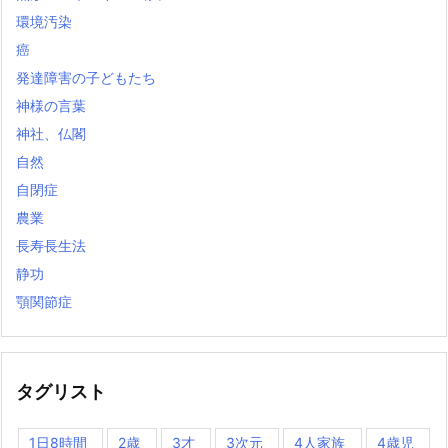
環境汚染
癌
発達障害の子どもたち
神様の言葉
神社、仏閣
自然
自閉症
農業
長寿長生法
静功
顎関節症
タグリスト
1日8時間
2歳
3才
3次元
4人家族
4歳児