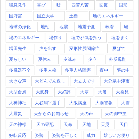
喘息発作
喜び
嘘
四苦八苦
回復
固形
国府宮
国立大学
土楼
地のエネルギー
地球の浄化
地軸
地震
地震予測
執着
場
場のエネルギー
場作り
塩で邪気を払う
塩をまく
増田先生
声を出す
変形性股関節症
夏ばて
夏らしい
夏休み
夕涼み
夕立
外反母趾
多臓器不全
多重人格
多重人格障害
夜中
夢の中
大きな声
大どんでん返し
大丈夫です
大分県中津市
大型台風
大変身
大好評
大寒
大暑
大発見
大神神社
大谷翔平選手
大阪講座
大雨警報
大雪
大震災
天からのお知らせ
天の声
天の御中主
天の神様
天の采配
天命
天地
天災
天目
好転反応
姿勢
姿勢を正しく
威力
嬉しいお便り