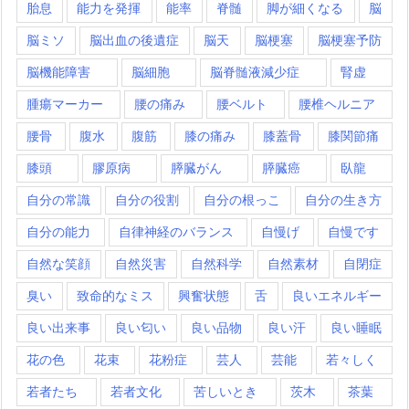
胎息
能力を発揮
能率
脊髄
脚が細くなる
脳
脳ミソ
脳出血の後遺症
脳天
脳梗塞
脳梗塞予防
脳機能障害
脳細胞
脳脊髄液減少症
腎虚
腫瘍マーカー
腰の痛み
腰ベルト
腰椎ヘルニア
腰骨
腹水
腹筋
膝の痛み
膝蓋骨
膝関節痛
膝頭
膠原病
膵臓がん
膵臓癌
臥龍
自分の常識
自分の役割
自分の根っこ
自分の生き方
自分の能力
自律神経のバランス
自慢げ
自慢です
自然な笑顔
自然災害
自然科学
自然素材
自閉症
臭い
致命的なミス
興奮状態
舌
良いエネルギー
良い出来事
良い匂い
良い品物
良い汗
良い睡眠
花の色
花束
花粉症
芸人
芸能
若々しく
若者たち
若者文化
苦しいとき
茨木
茶葉