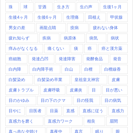
珠
球
甘酒
生き方
生の声
生後1ヶ月
生後4ヶ月
生後6ヶ月
生理痛
田植え
甲状腺
男女の差
画龍点睛
疫病
疲れない身体
疲れ知らず
疾病
病原体
病気
病状
痒みがなくなる
痛くない
痰
癌
癌と漢方薬
癌細胞
発達凸凹
発達障害
発酵食品
発音
白内障
白内障手術
白山
白檀
白檀線香
白髪染め
白髪染め卒業
皇祖皇太神宮
皮膚
皮膚トラブル
皮膚呼吸
皮膚炎
目
目が悪い
目のかゆみ
目の下のクマ
目の怪我
目の病気
目やに
目医者
目薬
直感
直感に従う
直感力
直感力を磨く
直感力ワーク
相良
眉間
真っ赤な夕焼け
真夜中
真言
眠り
眼