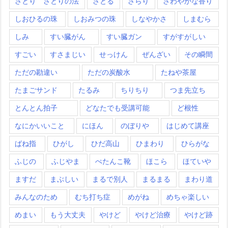
さとり さとりの法
さとる
さらり
さわやかな香り
しおひるの珠
しおみつの珠
しなやかさ
しまむら
しみ
すい臓がん
すい臓ガン
すがすがしい
すごい
すさまじい
せっけん
ぜんざい
その瞬間
ただの勘違い
ただの炭酸水
たねや茶屋
たまごサンド
たるみ
ちりちり
つま先立ち
とんとん拍子
どなたでも受講可能
ど根性
なにかいいこと
にほん
のぼりや
はじめて講座
ばね指
ひがし
ひだ高山
ひまわり
ひらがな
ふじの
ふじやま
ぺたんこ靴
ほこら
ほていや
ますだ
まぶしい
まるで別人
まるまる
まわり道
みんなのため
むち打ち症
めがね
めちゃ楽しい
めまい
もう大丈夫
やけど
やけど治療
やけど跡