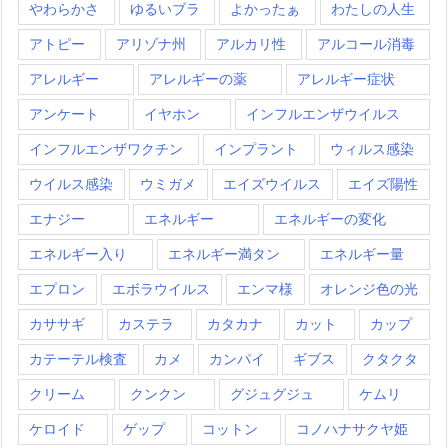
やわらかさ
ゆるいブラ
よかったぁ
わたしの人生
アトピー
アリゾナ州
アルカリ性
アルコール消毒
アレルギー
アレルギーの薬
アレルギー症状
アンケート
イヤホン
インフルエンザウイルス
インフルエンザワクチン
インプラント
ウィルス感染
ウイルス感染
ウミガメ
エイズウイルス
エイズ陽性
エナジー
エネルギー
エネルギーの変化
エネルギー入り
エネルギー満タン
エネルギー量
エプロン
エボラウイルス
エンマ様
オレンジ色の光
カササギ
カステラ
カタカナ
カット
カップ
カテーテル検査
カメ
カンパイ
ギブス
クタクタ
クリーム
クンクン
グジュグジュ
ケムリ
ケロイド
ゲップ
コットン
コノハナサクヤ姫