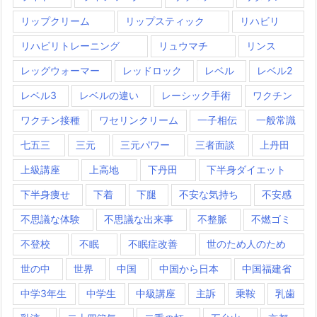
リップクリーム
リップスティック
リハビリ
リハビリトレーニング
リュウマチ
リンス
レッグウォーマー
レッドロック
レベル
レベル2
レベル3
レベルの違い
レーシック手術
ワクチン
ワクチン接種
ワセリンクリーム
一子相伝
一般常識
七五三
三元
三元パワー
三者面談
上丹田
上級講座
上高地
下丹田
下半身ダイエット
下半身痩せ
下着
下腿
不安な気持ち
不安感
不思議な体験
不思議な出来事
不整脈
不燃ゴミ
不登校
不眠
不眠症改善
世のため人のため
世の中
世界
中国
中国から日本
中国福建省
中学3年生
中学生
中級講座
主訴
乗鞍
乳歯