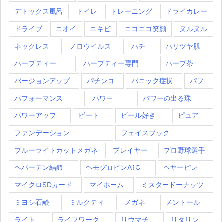
デトックス風呂
トイレ
トレーニング
ドライカレー
ドライブ
ニオイ
ニキビ
ニコニコ笑顔
ヌルヌル
ネックレス
ノロウイルス
ハチ
ハリツヤ肌
ハーブティー
ハーブティー専門
ハーブ茶
バージョンアップ
パチンコ
パニック症状
パフ
パフォーマンス
パワー
パワーの出る珠
パワーアップ
ビート
ビール好き
ピュア
ファンデーション
フェイスブック
ブルーライトカットメガネ
プレイヤー
プロ野球選手
ヘパーデン結節
ヘモグロビンA1C
ヘヤーピン
マイクロSDカード
マイホーム
ミスタードーナッツ
ミヨシ石鹸
ミルクティ
メガネ
メントール
ライト
ライフワーク
リウマチ
リタリン