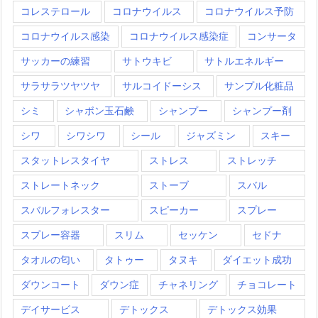
コレステロール
コロナウイルス
コロナウイルス予防
コロナウイルス感染
コロナウイルス感染症
コンサータ
サッカーの練習
サトウキビ
サトルエネルギー
サラサラツヤツヤ
サルコイドーシス
サンプル化粧品
シミ
シャボン玉石鹸
シャンプー
シャンプー剤
シワ
シワシワ
シール
ジャズミン
スキー
スタットレスタイヤ
ストレス
ストレッチ
ストレートネック
ストーブ
スバル
スバルフォレスター
スピーカー
スプレー
スプレー容器
スリム
セッケン
セドナ
タオルの匂い
タトゥー
タヌキ
ダイエット成功
ダウンコート
ダウン症
チャネリング
チョコレート
デイサービス
デトックス
デトックス効果