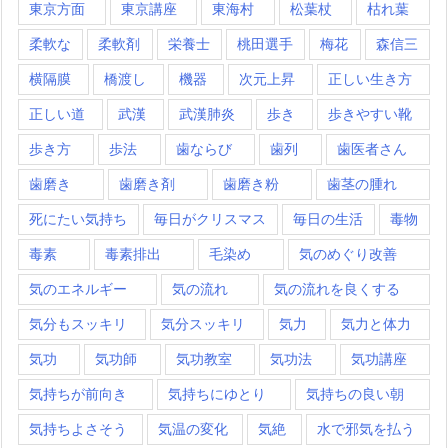
東京方面
東京講座
東海村
松葉杖
枯れ葉
柔軟な
柔軟剤
栄養士
桃田選手
梅花
森信三
横隔膜
橋渡し
機器
次元上昇
正しい生き方
正しい道
武漢
武漢肺炎
歩き
歩きやすい靴
歩き方
歩法
歯ならび
歯列
歯医者さん
歯磨き
歯磨き剤
歯磨き粉
歯茎の腫れ
死にたい気持ち
毎日がクリスマス
毎日の生活
毒物
毒素
毒素排出
毛染め
気のめぐり改善
気のエネルギー
気の流れ
気の流れを良くする
気分もスッキリ
気分スッキリ
気力
気力と体力
気功
気功師
気功教室
気功法
気功講座
気持ちが前向き
気持ちにゆとり
気持ちの良い朝
気持ちよさそう
気温の変化
気絶
水で邪気を払う