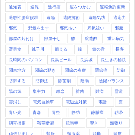
通知表
速報
進行癌
運をつかむ
運転免許更新
過敏性腸症候群
遠隔
遠隔施術
遠隔気功
適応力
邪気
邪気を出す
邪気払い
邪気祓い
邪魔
部屋の片付け
部屋干し
酢
醸造酢
重い病気
野菜食
銚子川
鍛える
鐘
鐘の音
長寿
長時間のパソコン
長浜ビール
長浜城
長生きの秘訣
関東地方
関節の動き
関節の炎症
関節痛
防御
防御する
防御法
除菌剤
陰陽
陰陽バランス
陽の気
集中力
雑念
雑菌
難病
雪道
雲消し
電気自動車
電磁波対策
電話
霊
青い光
青森
青空
静功
静脈瘤
靱帯
靱帯損傷
靱帯断裂
鞍馬寺
響き
頑張り
頑張りましょ
頓服
頓服薬
頭痛
頭皮