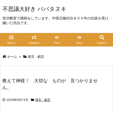
不思議大好き ババタヌキ
気功教室で講師をしています。中国元極功法８００年の伝統を受け
継いだ功法です。
Menu
Sidebar
Prev
Next
Search
ホーム
>
寝言・戯言
教えて神様！ 大切な ものが 見つかりませ
ん。
2009年8月13日
寝言・戯言