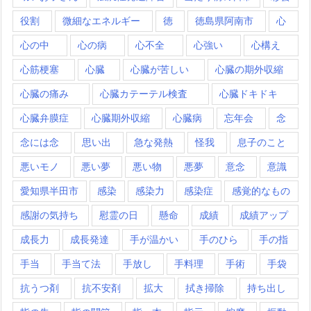
役割
微細なエネルギー
徳
徳島県阿南市
心
心の中
心の病
心不全
心強い
心構え
心筋梗塞
心臓
心臓が苦しい
心臓の期外収縮
心臓の痛み
心臓カテーテル検査
心臓ドキドキ
心臓弁膜症
心臓期外収縮
心臓病
忘年会
念
念には念
思い出
急な発熱
怪我
息子のこと
悪いモノ
悪い夢
悪い物
悪夢
意念
意識
愛知県半田市
感染
感染力
感染症
感覚的なもの
感謝の気持ち
慰霊の日
懸命
成績
成績アップ
成長力
成長発達
手が温かい
手のひら
手の指
手当
手当て法
手放し
手料理
手術
手袋
抗うつ剤
抗不安剤
拡大
拭き掃除
持ち出し