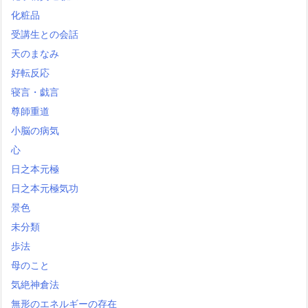
化粧品
受講生との会話
天のまなみ
好転反応
寝言・戯言
尊師重道
小脳の病気
心
日之本元極
日之本元極気功
景色
未分類
歩法
母のこと
気絶神倉法
無形のエネルギーの存在