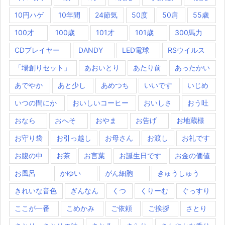
10円ハゲ
10年間
24節気
50度
50肩
55歳
100才
100歳
101才
101歳
300馬力
CDプレイヤー
DANDY
LED電球
RSウイルス
「場創りセット」
あおいとり
あたり前
あったかい
あでやか
あと少し
あめつち
いいです
いじめ
いつの間にか
おいしいコーヒー
おいしさ
おう吐
おなら
おへそ
おやま
お告げ
お地蔵様
お守り袋
お引っ越し
お母さん
お渡し
お礼です
お腹の中
お茶
お言葉
お誕生日です
お金の価値
お風呂
かゆい
がん細胞
きゅうしゅう
きれいな音色
ぎんなん
くつ
くりーむ
ぐっすり
ここが一番
こめかみ
ご依頼
ご挨拶
さとり