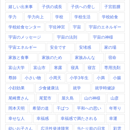
嬉しい出来事
子供の成長
子供への脅し
子宮筋腫
学力
学力向上
学校
学校生活
学校給食
学校給食センター
宇佐神宮
宇宙
宇宙のエネルギー
宇宙のメッセージ
宇宙の法則
宇宙の神様
宇宙エネルギー
安全です
安堵感
家の場
家族と食事
家族のため
家族みんな
宿命
富山大学
富山市
寒露
寝具
寝言
専用洗剤
尊師
小さい物
小周天
小学3年生
小満
小腸
小顔効果
少食健康法
就学
就学時健診
尾崎豊さん
尾鷲市
屋久島
山の神様
山彦
岡本天明
希望の道
干ばつ
平和への思い
年寄り
幸せな人
幸福感
幸福感で満たされる
幸運
幼いお子さん
広汎性発達障害
当たり前の日常
彩雲