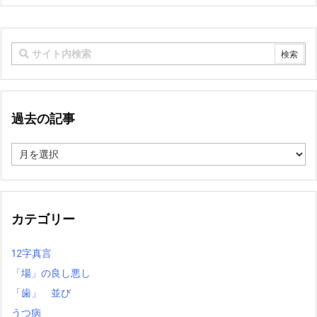
過去の記事
過
去
の
記
事
カテゴリー
12字真言
「場」の良し悪し
「歯」 並び
うつ病