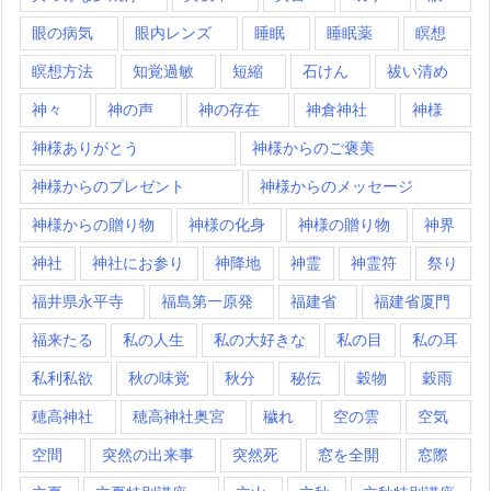
眼の病気
眼内レンズ
睡眠
睡眠薬
瞑想
瞑想方法
知覚過敏
短縮
石けん
祓い清め
神々
神の声
神の存在
神倉神社
神様
神様ありがとう
神様からのご褒美
神様からのプレゼント
神様からのメッセージ
神様からの贈り物
神様の化身
神様の贈り物
神界
神社
神社にお参り
神降地
神霊
神霊符
祭り
福井県永平寺
福島第一原発
福建省
福建省厦門
福来たる
私の人生
私の大好きな
私の目
私の耳
私利私欲
秋の味覚
秋分
秘伝
穀物
穀雨
穂高神社
穂高神社奥宮
穢れ
空の雲
空気
空間
突然の出来事
突然死
窓を全開
窓際