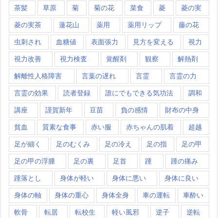
茶髪
草原
菊
菊の花
菜食
菱
菱の実
菱の実茶
蓮花山
薬用
薬用リップ
藤の花
虫刺され
血糖値
表面張力
見方を変える
視力
視力改善
視力検査
覚醒剤
観察
解熱剤
解離性人格障害
言葉の遅れ
言霊
言霊の力
言霊の効果
読者登録
誰にでもできる気功法
調和
講座
謹賀新年
豆苗
負の感情
財布の中身
貧血
質素な食事
赤い服
赤ちゃんの肌着
超越
足が細く
足のむくみ
足の冷え
足の指
足の甲
足の甲の浮腫
足の裏
足首
踵
踵の痛み
踵落とし
身体が軽い
身体に悪い
身体に良い
身体の軸
身体の重心
身体全身
車の運転
車酔い
軟骨
転居
転校生
軽い風邪
逆子
逆転