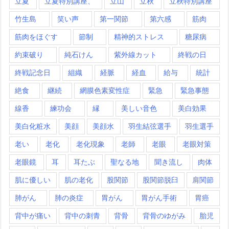
立夏
立夏特別講座、
立山
立秋
立秋特別講座
竹生島
笑い声
第一関節
第六感
筋肉
筋肉をほぐす
節制
精神的ストレス
糖尿病
約束破り
純石けん
紫外線カット
終戦の日
終戦記念日
組織
経脈
経血
給与
統計
絶食
継続
網膜色素変性症
緊急
緊急事態
線香
練功会
縁
美しい音色
美白効果
美白化粧水
美顔
美顔水
羽生結弦選手
羽生選手
老い
老化
老化現象
老師
老眼
老眼対策
老眼鏡
耳
耳たぶ
聖なる地
聞き流し
肉体
肌に優しい
肌の老化
股関節
股関節脱臼
肩関節
肺がん
肺の炎症
胃がん
胃がん手術
胃癌
背中が痛い
背中の刺青
背骨
背骨のゆがみ
胎児