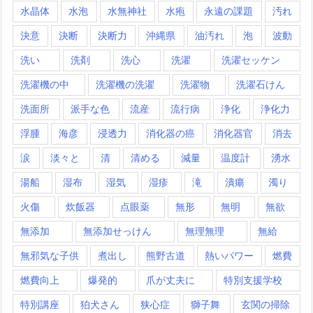
水晶体
水泡
水無神社
水疱
永遠の課題
汚れ
決意
決断
決断力
沖縄県
油汚れ
泡
波動
洗い
洗剤
洗心
洗濯
洗濯セッケン
洗濯機の中
洗濯機の洗濯
洗濯物
洗濯石けん
洗面所
派手な色
流産
流行病
浄化
浄化力
浮腫
海彦
浸透力
消化器の癌
消化器官
消去
涙
淡々と
清
清める
減量
温度計
湧水
湯船
湿布
湿気
湿疹
滝
潰瘍
濁り
火傷
炊飯器
点眼薬
無形
無明
無欲
無添加
無添加せっけん
無理無理
無給
無邪気な子供
煮出し
熊野古道
熱いパワー
燃費
燃費向上
爆発的
爪が丈夫に
特別支援学校
特別講座
狛犬さん
狭心症
獅子舞
玄関の掃除