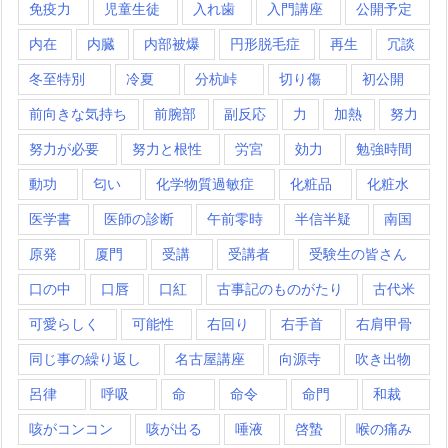
免疫力
児童生徒
入れ歯
入門講座
公開予定
内在
内臓
内部被爆
円形脱毛症
再生
冗談
冬至特別
冷夏
分杭峠
切り傷
初公開
前向きな気持ち
前腕部
副反応
力
加熱
努力
努力が必要
努力と根性
労宮
効力
勉強時間
動功
匂い
化学物質過敏症
化粧品
化粧水
医学書
医師の診断
午前零時
半信半疑
南国
原発
厦門
受講
受講者
受験生の皆さん
口の中
口唇
口紅
古事記のものがたり
古代米
可愛らしく
可能性
右回り
右手首
右肩甲骨
同じ事の繰り返し
名古屋講座
向源寺
吹き出物
呂律
呼吸
命
命令
命門
和裁
咳がコンコン
咳が出る
唾液
啓蟄
喉の痛み