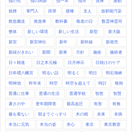
指の先
指の関節
指一本
指示
按摩
振動
捻挫
掌門人
排泄
接種
支え
放射能汚染
救急搬送
救急車
教科書
敬老の日
数霊神霊符
整体
新しい環境
新しい生活
新型
新大阪
新宮
新宮神社
新年
新幹線
新発売
新緑がきれい
新聞
新車
方針
施術
施術者
日々精進
日之本元極
日月神示
日焼けのケア
日牟禮八幡宮
明るい話
明るく
明日
明石海峡
明神池
昨年末
時空
時空を超えて
時計
晩秋
普通に仕事
普通の生活
普通学校
智恵
智慧
暑さの中
更年期障害
最高血圧
有形
有無
服を着ない
朝までぐっすり
木の精
未来
未病
本当に元気
本当の姿
本心
東京
東京教室