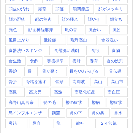
頭皮の汚れ
頭部
頭髪
顎関節症
顔がスッキリ
顔の湿疹
顔の筋肉
顔の腫れ
顔やせ
顔立ち
顔色
顔面神経麻痺
風の音
風合い
風呂
風呂上がり
飛蚊症
飛騨高山
食器洗い
食器洗いスポンジ
食器洗い洗剤
食欲
食物
食生活
食酢
養徳標準
養肝
養育
香の洗剤
香炉
骨
骨が動く
骨をやわらげる
骨伝導
骨折
骨格を癒す
骨頭
高周波
高山
高山市
高槻
高次元
高熱
高級化粧品
高血圧
高野山真言宗
髪の毛
鬱の症状
鬱病
鬱症状
鳥インフルエンザ
麹菌
鼻の下
鼻の奥
鼻水
鼻緒
鼻血
龍
龍神
２４節気