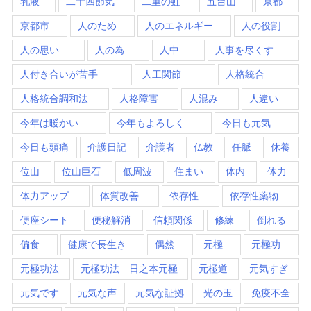
乳液
二十四節気
二重の虹
五台山
京都
京都市
人のため
人のエネルギー
人の役割
人の思い
人の為
人中
人事を尽くす
人付き合いが苦手
人工関節
人格統合
人格統合調和法
人格障害
人混み
人違い
今年は暖かい
今年もよろしく
今日も元気
今日も頭痛
介護日記
介護者
仏教
任脈
休養
位山
位山巨石
低周波
住まい
体内
体力
体力アップ
体質改善
依存性
依存性薬物
便座シート
便秘解消
信頼関係
修練
倒れる
偏食
健康で長生き
偶然
元極
元極功
元極功法
元極功法 日之本元極
元極道
元気すぎ
元気です
元気な声
元気な証拠
光の玉
免疫不全