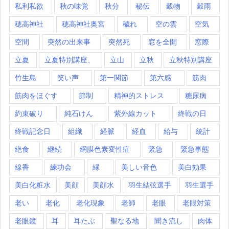
私利私欲
秋の味覚
秋分
秘伝
穀物
穀雨
穂高神社
穂高神社奥宮
穢れ
空の雲
空気
空間
突然の出来事
突然死
窓を全開
窓際
立夏
立夏特別講座、
立山
立秋
立秋特別講座
竹生島
笑い声
第一関節
第六感
筋肉
筋肉をほぐす
節制
精神的ストレス
糖尿病
約束破り
純石けん
紫外線カット
終戦の日
終戦記念日
組織
経脈
経血
給与
統計
絶食
継続
網膜色素変性症
緊急
緊急事態
線香
練功会
縁
美しい音色
美白効果
美白化粧水
美顔
美顔水
羽生結弦選手
羽生選手
老い
老化
老化現象
老師
老眼
老眼対策
老眼鏡
耳
耳たぶ
聖なる地
聞き流し
肉体