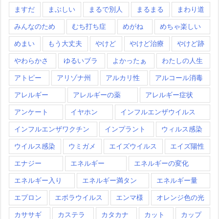
ますだ
まぶしい
まるで別人
まるまる
まわり道
みんなのため
むち打ち症
めがね
めちゃ楽しい
めまい
もう大丈夫
やけど
やけど治療
やけど跡
やわらかさ
ゆるいブラ
よかったぁ
わたしの人生
アトピー
アリゾナ州
アルカリ性
アルコール消毒
アレルギー
アレルギーの薬
アレルギー症状
アンケート
イヤホン
インフルエンザウイルス
インフルエンザワクチン
インプラント
ウィルス感染
ウイルス感染
ウミガメ
エイズウイルス
エイズ陽性
エナジー
エネルギー
エネルギーの変化
エネルギー入り
エネルギー満タン
エネルギー量
エプロン
エボラウイルス
エンマ様
オレンジ色の光
カササギ
カステラ
カタカナ
カット
カップ