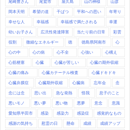
尾崎豊さん
尾鷲市
屋久島
山の神様
山彦
岡本天明
希望の道
干ばつ
平和への思い
年寄り
幸せな人
幸福感
幸福感で満たされる
幸運
幼いお子さん
広汎性発達障害
当たり前の日常
彩雲
役割
微細なエネルギー
徳
徳島県阿南市
心
心の中
心の病
心不全
心強い
心構え
心筋梗塞
心臓
心臓が苦しい
心臓の期外収縮
心臓の痛み
心臓カテーテル検査
心臓ドキドキ
心臓弁膜症
心臓期外収縮
心臓病
忘年会
念
念には念
思い出
急な発熱
怪我
息子のこと
悪いモノ
悪い夢
悪い物
悪夢
意念
意識
愛知県半田市
感染
感染力
感染症
感覚的なもの
感謝の気持ち
慰霊の日
懸命
成績
成績アップ