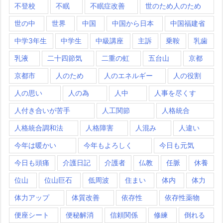
不登校
不眠
不眠症改善
世のため人のため
世の中
世界
中国
中国から日本
中国福建省
中学3年生
中学生
中級講座
主訴
乗鞍
乳歯
乳液
二十四節気
二重の虹
五台山
京都
京都市
人のため
人のエネルギー
人の役割
人の思い
人の為
人中
人事を尽くす
人付き合いが苦手
人工関節
人格統合
人格統合調和法
人格障害
人混み
人違い
今年は暖かい
今年もよろしく
今日も元気
今日も頭痛
介護日記
介護者
仏教
任脈
休養
位山
位山巨石
低周波
住まい
体内
体力
体力アップ
体質改善
依存性
依存性薬物
便座シート
便秘解消
信頼関係
修練
倒れる