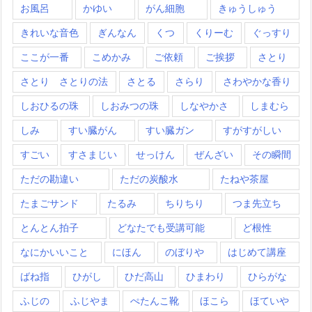
お風呂
かゆい
がん細胞
きゅうしゅう
きれいな音色
ぎんなん
くつ
くりーむ
ぐっすり
ここが一番
こめかみ
ご依頼
ご挨拶
さとり
さとり さとりの法
さとる
さらり
さわやかな香り
しおひるの珠
しおみつの珠
しなやかさ
しまむら
しみ
すい臓がん
すい臓ガン
すがすがしい
すごい
すさまじい
せっけん
ぜんざい
その瞬間
ただの勘違い
ただの炭酸水
たねや茶屋
たまごサンド
たるみ
ちりちり
つま先立ち
とんとん拍子
どなたでも受講可能
ど根性
なにかいいこと
にほん
のぼりや
はじめて講座
ばね指
ひがし
ひだ高山
ひまわり
ひらがな
ふじの
ふじやま
ぺたんこ靴
ほこら
ほていや