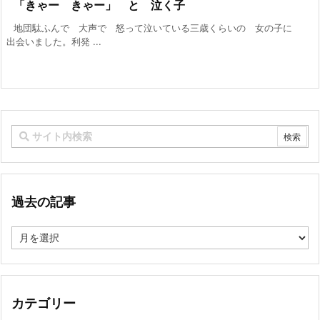
「きゃー きゃー」 と 泣く子
地団駄ふんで 大声で 怒って泣いている三歳くらいの 女の子に
出会いました。利発 ...
過去の記事
過
去
の
記
事
カテゴリー