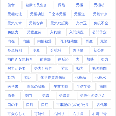
偏食
健康で長生き
偶然
元極
元極功
元極功法
元極功法 日之本元極
元極道
元気すぎ
元気です
元気な声
元気な証拠
光の玉
免疫不全
免疫力
児童生徒
入れ歯
入門講座
公開予定
内在
内臓
内部被爆
円形脱毛症
再生
冗談
冬至特別
冷夏
分杭峠
切り傷
初公開
前向きな気持ち
前腕部
副反応
力
加熱
努力
努力が必要
努力と根性
労宮
効力
勉強時間
動功
匂い
化学物質過敏症
化粧品
化粧水
医学書
医師の診断
午前零時
半信半疑
南国
原発
厦門
受講
受講者
受験生の皆さん
口の中
口唇
口紅
古事記のものがたり
古代米
可愛らしく
可能性
右回り
右手首
右肩甲骨