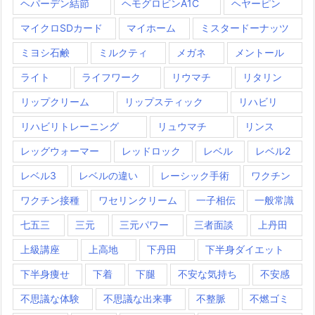
ヘパーデン結節
ヘモグロビンA1C
ヘヤーピン
マイクロSDカード
マイホーム
ミスタードーナッツ
ミヨシ石鹸
ミルクティ
メガネ
メントール
ライト
ライフワーク
リウマチ
リタリン
リップクリーム
リップスティック
リハビリ
リハビリトレーニング
リュウマチ
リンス
レッグウォーマー
レッドロック
レベル
レベル2
レベル3
レベルの違い
レーシック手術
ワクチン
ワクチン接種
ワセリンクリーム
一子相伝
一般常識
七五三
三元
三元パワー
三者面談
上丹田
上級講座
上高地
下丹田
下半身ダイエット
下半身痩せ
下着
下腿
不安な気持ち
不安感
不思議な体験
不思議な出来事
不整脈
不燃ゴミ