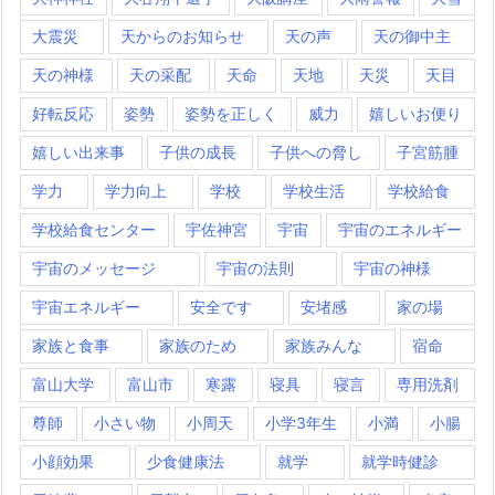
大震災
天からのお知らせ
天の声
天の御中主
天の神様
天の采配
天命
天地
天災
天目
好転反応
姿勢
姿勢を正しく
威力
嬉しいお便り
嬉しい出来事
子供の成長
子供への脅し
子宮筋腫
学力
学力向上
学校
学校生活
学校給食
学校給食センター
宇佐神宮
宇宙
宇宙のエネルギー
宇宙のメッセージ
宇宙の法則
宇宙の神様
宇宙エネルギー
安全です
安堵感
家の場
家族と食事
家族のため
家族みんな
宿命
富山大学
富山市
寒露
寝具
寝言
専用洗剤
尊師
小さい物
小周天
小学3年生
小満
小腸
小顔効果
少食健康法
就学
就学時健診