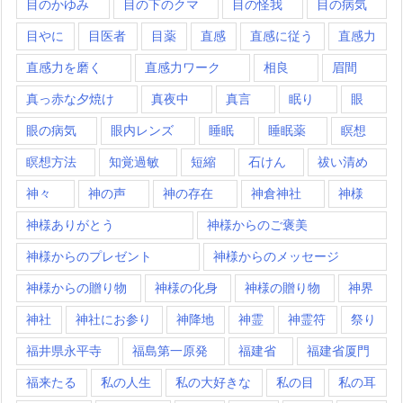
目のかゆみ
目の下のクマ
目の怪我
目の病気
目やに
目医者
目薬
直感
直感に従う
直感力
直感力を磨く
直感力ワーク
相良
眉間
真っ赤な夕焼け
真夜中
真言
眠り
眼
眼の病気
眼内レンズ
睡眠
睡眠薬
瞑想
瞑想方法
知覚過敏
短縮
石けん
祓い清め
神々
神の声
神の存在
神倉神社
神様
神様ありがとう
神様からのご褒美
神様からのプレゼント
神様からのメッセージ
神様からの贈り物
神様の化身
神様の贈り物
神界
神社
神社にお参り
神降地
神霊
神霊符
祭り
福井県永平寺
福島第一原発
福建省
福建省厦門
福来たる
私の人生
私の大好きな
私の目
私の耳