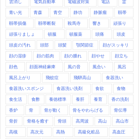
雲消し
電気自動車
電磁波対策
電話
霊
青い光
青森
青空
静功
静脈瘤
靱帯
靱帯損傷
靱帯断裂
鞍馬寺
響き
頑張り
頑張りましょ
頓服
頓服薬
頭痛
頭皮
頭皮の汚れ
頭部
頭髪
顎関節症
顔がスッキリ
顔の湿疹
顔の筋肉
顔の腫れ
顔やせ
顔立ち
顔色
顔面神経麻痺
風の音
風合い
風呂
風呂上がり
飛蚊症
飛騨高山
食器洗い
食器洗いスポンジ
食器洗い洗剤
食欲
食物
食生活
食酢
養徳標準
養肝
養育
香の洗剤
香炉
骨
骨が動く
骨をやわらげる
骨伝導
骨折
骨格を癒す
骨頭
高周波
高山
高山市
高槻
高次元
高熱
高級化粧品
高血圧