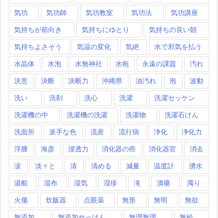
気功
気功師
気功教室
気功法
気功講座
気持ちが前向き
気持ちにゆとり
気持ちの良い朝
気持ちよさそう
気温の変化
気絶
水で邪気を払う
水晶体
水泡
水無神社
水疱
永遠の課題
汚れ
決意
決断
決断力
沖縄県
油汚れ
泡
波動
洗い
洗剤
洗心
洗濯
洗濯セッケン
洗濯機の中
洗濯機の洗濯
洗濯物
洗濯石けん
洗面所
派手な色
流産
流行病
浄化
浄化力
浮腫
海彦
浸透力
消化器の癌
消化器官
消去
涙
淡々と
清
清める
減量
温度計
湧水
湯船
湿布
湿気
湿疹
滝
潰瘍
濁り
火傷
炊飯器
点眼薬
無形
無明
無欲
無添加
無添加せっけん
無理無理
無給