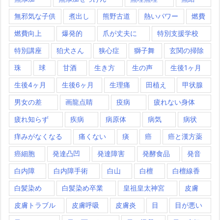
無邪気な子供
煮出し
熊野古道
熱いパワー
燃費
燃費向上
爆発的
爪が丈夫に
特別支援学校
特別講座
狛犬さん
狭心症
獅子舞
玄関の掃除
珠
球
甘酒
生き方
生の声
生後1ヶ月
生後4ヶ月
生後6ヶ月
生理痛
田植え
甲状腺
男女の差
画龍点睛
疫病
疲れない身体
疲れ知らず
疾病
病原体
病気
病状
痒みがなくなる
痛くない
痰
癌
癌と漢方薬
癌細胞
発達凸凹
発達障害
発酵食品
発音
白内障
白内障手術
白山
白檀
白檀線香
白髪染め
白髪染め卒業
皇祖皇太神宮
皮膚
皮膚トラブル
皮膚呼吸
皮膚炎
目
目が悪い