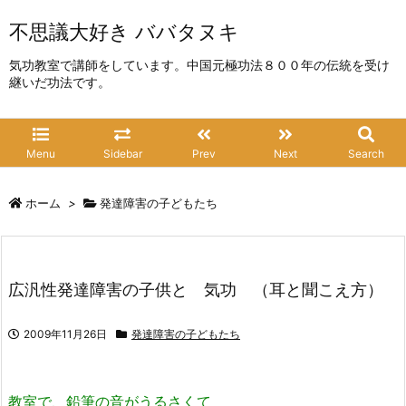
不思議大好き ババタヌキ
気功教室で講師をしています。中国元極功法８００年の伝統を受け
継いだ功法です。
Menu
Sidebar
Prev
Next
Search
ホーム
>
発達障害の子どもたち
広汎性発達障害の子供と 気功 （耳と聞こえ方）
2009年11月26日
発達障害の子どもたち
教室で、鉛筆の音がうるさくて