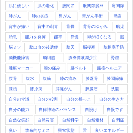
肌に優しい
肌の老化
股関節
股関節脱臼
肩関節
肺がん
肺の炎症
胃がん
胃がん手術
胃癌
背中が痛い
背中の刺青
背骨
背骨のゆがみ
胎児
胎息
能力を発揮
能率
脊髄
脚が細くなる
脳
脳ミソ
脳出血の後遺症
脳天
脳梗塞
脳梗塞予防
脳機能障害
脳細胞
脳脊髄液減少症
腎虚
腫瘍マーカー
腰の痛み
腰ベルト
腰椎ヘルニア
腰骨
腹水
腹筋
膝の痛み
膝蓋骨
膝関節痛
膝頭
膠原病
膵臓がん
膵臓癌
臥龍
自分の常識
自分の役割
自分の根っこ
自分の生き方
自分の能力
自律神経のバランス
自慢げ
自慢です
自然な笑顔
自然災害
自然科学
自然素材
自閉症
臭い
致命的なミス
興奮状態
舌
良いエネルギー