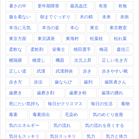
暑さの中
更年期障害
最高血圧
有形
有無
服を着ない
朝までぐっすり
木の精
未来
未病
本当に元気
本当の姿
本心
東京
東京教室
東京方面
東京講座
東海村
松葉杖
枯れ葉
柔軟な
柔軟剤
栄養士
桃田選手
梅花
森信三
横隔膜
橋渡し
機器
次元上昇
正しい生き方
正しい道
武漢
武漢肺炎
歩き
歩きやすい靴
歩き方
歩法
歯ならび
歯列
歯医者さん
歯磨き
歯磨き剤
歯磨き粉
歯茎の腫れ
死にたい気持ち
毎日がクリスマス
毎日の生活
毒物
毒素
毒素排出
毛染め
気のめぐり改善
気のエネルギー
気の流れ
気の流れを良くする
気分もスッキリ
気分スッキリ
気力
気力と体力