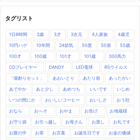
タグリスト
1日8時間
2歳
3才
3次元
4人家族
4歳児
10円ハゲ
10年間
24節気
50度
50肩
55歳
100才
100歳
101才
101歳
300馬力
CDプレイヤー
DANDY
LED電球
RSウイルス
「場創りセット」
あおいとり
あたり前
あったかい
あでやか
あと少し
あめつち
いいです
いじめ
いつの間にか
おいしいコーヒー
おいしさ
おう吐
おなら
おへそ
おやま
お告げ
お地蔵様
お守り袋
お引っ越し
お母さん
お渡し
お礼です
お腹の中
お茶
お言葉
お誕生日です
お金の価値