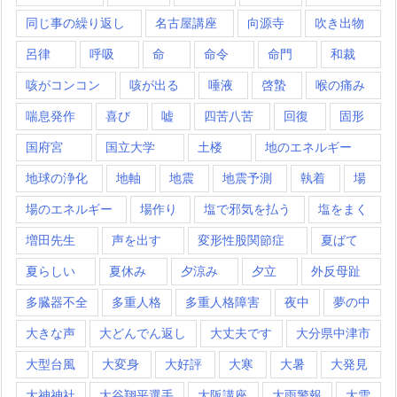
同じ事の繰り返し
名古屋講座
向源寺
吹き出物
呂律
呼吸
命
命令
命門
和裁
咳がコンコン
咳が出る
唾液
啓蟄
喉の痛み
喘息発作
喜び
嘘
四苦八苦
回復
固形
国府宮
国立大学
土楼
地のエネルギー
地球の浄化
地軸
地震
地震予測
執着
場
場のエネルギー
場作り
塩で邪気を払う
塩をまく
増田先生
声を出す
変形性股関節症
夏ばて
夏らしい
夏休み
夕涼み
夕立
外反母趾
多臓器不全
多重人格
多重人格障害
夜中
夢の中
大きな声
大どんでん返し
大丈夫です
大分県中津市
大型台風
大変身
大好評
大寒
大暑
大発見
大神神社
大谷翔平選手
大阪講座
大雨警報
大雪