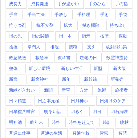
成長力
成長発達
手が温かい
手のひら
手の指
手当
手当て法
手放し
手料理
手術
手袋
抗うつ剤
抗不安剤
拡大
拭き掃除
持ち出し
指の先
指の関節
指一本
指示
按摩
振動
捻挫
掌門人
排泄
接種
支え
放射能汚染
救急搬送
救急車
教科書
敬老の日
数霊神霊符
整体
新しい環境
新しい生活
新型
新大阪
新宮
新宮神社
新年
新幹線
新発売
新緑がきれい
新聞
新車
方針
施術
施術者
日々精進
日之本元極
日月神示
日焼けのケア
日牟禮八幡宮
明るい話
明るく
明日
明石海峡
明神池
昨年末
時空
時空を超えて
時計
晩秋
普通に仕事
普通の生活
普通学校
智恵
智慧