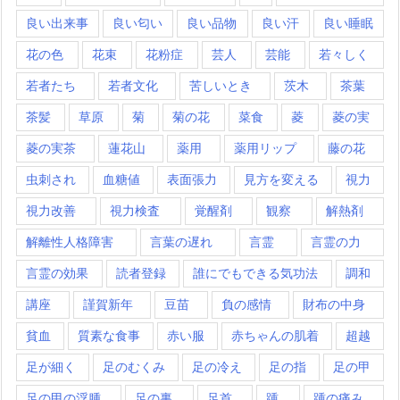
良い出来事
良い匂い
良い品物
良い汗
良い睡眠
花の色
花束
花粉症
芸人
芸能
若々しく
若者たち
若者文化
苦しいとき
茨木
茶葉
茶髪
草原
菊
菊の花
菜食
菱
菱の実
菱の実茶
蓮花山
薬用
薬用リップ
藤の花
虫刺され
血糖値
表面張力
見方を変える
視力
視力改善
視力検査
覚醒剤
観察
解熱剤
解離性人格障害
言葉の遅れ
言霊
言霊の力
言霊の効果
読者登録
誰にでもできる気功法
調和
講座
謹賀新年
豆苗
負の感情
財布の中身
貧血
質素な食事
赤い服
赤ちゃんの肌着
超越
足が細く
足のむくみ
足の冷え
足の指
足の甲
足の甲の浮腫
足の裏
足首
踵
踵の痛み