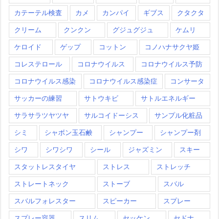
カテーテル検査
カメ
カンパイ
ギブス
クタクタ
クリーム
クンクン
グジュグジュ
ケムリ
ケロイド
ゲップ
コットン
コノハナサクヤ姫
コレステロール
コロナウイルス
コロナウイルス予防
コロナウイルス感染
コロナウイルス感染症
コンサータ
サッカーの練習
サトウキビ
サトルエネルギー
サラサラツヤツヤ
サルコイドーシス
サンプル化粧品
シミ
シャボン玉石鹸
シャンプー
シャンプー剤
シワ
シワシワ
シール
ジャズミン
スキー
スタットレスタイヤ
ストレス
ストレッチ
ストレートネック
ストーブ
スバル
スバルフォレスター
スピーカー
スプレー
スプレー容器
スリム
セッケン
セドナ