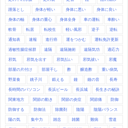
踵落とし
身体が軽い
身体に悪い
身体に良い
身体の軸
身体の重心
身体全身
車の運転
車酔い
軟骨
転居
転校生
軽い風邪
逆子
逆転
通知表
速報
進行癌
運をつかむ
運転免許更新
過敏性腸症候群
遠隔
遠隔施術
遠隔気功
適応力
邪気
邪気を出す
邪気払い
邪気祓い
邪魔
部屋の片付け
部屋干し
酢
醸造酢
重い病気
野菜食
銚子川
鍛える
鐘
鐘の音
長寿
長時間のパソコン
長浜ビール
長浜城
長生きの秘訣
関東地方
関節の動き
関節の炎症
関節痛
防御
防御する
防御法
除菌剤
陰陽
陰陽バランス
陽の気
集中力
雑念
雑菌
難病
雪道