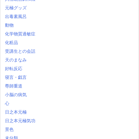
元極グッズ
出毒素風呂
動物
化学物質過敏症
化粧品
受講生との会話
天のまなみ
好転反応
寝言・戯言
尊師重道
小脳の病気
心
日之本元極
日之本元極気功
景色
未分類