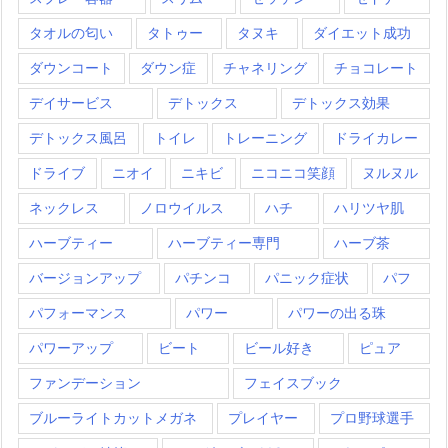
タオルの匂い
タトゥー
タヌキ
ダイエット成功
ダウンコート
ダウン症
チャネリング
チョコレート
デイサービス
デトックス
デトックス効果
デトックス風呂
トイレ
トレーニング
ドライカレー
ドライブ
ニオイ
ニキビ
ニコニコ笑顔
ヌルヌル
ネックレス
ノロウイルス
ハチ
ハリツヤ肌
ハーブティー
ハーブティー専門
ハーブ茶
バージョンアップ
パチンコ
パニック症状
パフ
パフォーマンス
パワー
パワーの出る珠
パワーアップ
ビート
ビール好き
ピュア
ファンデーション
フェイスブック
ブルーライトカットメガネ
プレイヤー
プロ野球選手