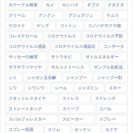
カテーテル検査
カメ
カンパイ
ギブス
クタクタ
クリーム
クンクン
グジュグジュ
ケムリ
ケロイド
ゲップ
コットン
コノハナサクヤ姫
コレステロール
コロナウイルス
コロナウイルス予防
コロナウイルス感染
コロナウイルス感染症
コンサータ
サッカーの練習
サトウキビ
サトルエネルギー
サラサラツヤツヤ
サルコイドーシス
サンプル化粧品
シミ
シャボン玉石鹸
シャンプー
シャンプー剤
シワ
シワシワ
シール
ジャズミン
スキー
スタットレスタイヤ
ストレス
ストレッチ
ストレートネック
ストーブ
スバル
スバルフォレスター
スピーカー
スプレー
スプレー容器
スリム
セッケン
セドナ