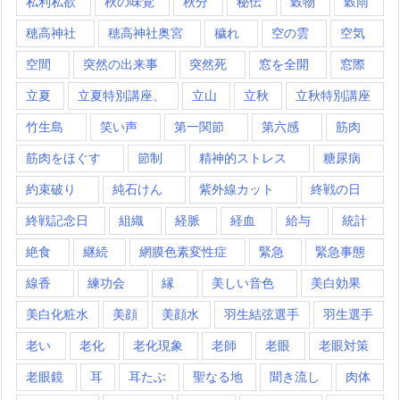
私利私欲
秋の味覚
秋分
秘伝
穀物
穀雨
穂高神社
穂高神社奥宮
穢れ
空の雲
空気
空間
突然の出来事
突然死
窓を全開
窓際
立夏
立夏特別講座、
立山
立秋
立秋特別講座
竹生島
笑い声
第一関節
第六感
筋肉
筋肉をほぐす
節制
精神的ストレス
糖尿病
約束破り
純石けん
紫外線カット
終戦の日
終戦記念日
組織
経脈
経血
給与
統計
絶食
継続
網膜色素変性症
緊急
緊急事態
線香
練功会
縁
美しい音色
美白効果
美白化粧水
美顔
美顔水
羽生結弦選手
羽生選手
老い
老化
老化現象
老師
老眼
老眼対策
老眼鏡
耳
耳たぶ
聖なる地
聞き流し
肉体