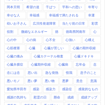
岡本天明
希望の道
干ばつ
平和への思い
年寄り
幸せな人
幸福感
幸福感で満たされる
幸運
幼いお子さん
広汎性発達障害
当たり前の日常
彩雲
役割
微細なエネルギー
徳
徳島県阿南市
心
心の中
心の病
心不全
心強い
心構え
心筋梗塞
心臓
心臓が苦しい
心臓の期外収縮
心臓の痛み
心臓カテーテル検査
心臓ドキドキ
心臓弁膜症
心臓期外収縮
心臓病
忘年会
念
念には念
思い出
急な発熱
怪我
息子のこと
悪いモノ
悪い夢
悪い物
悪夢
意念
意識
愛知県半田市
感染
感染力
感染症
感覚的なもの
感謝の気持ち
慰霊の日
懸命
成績
成績アップ