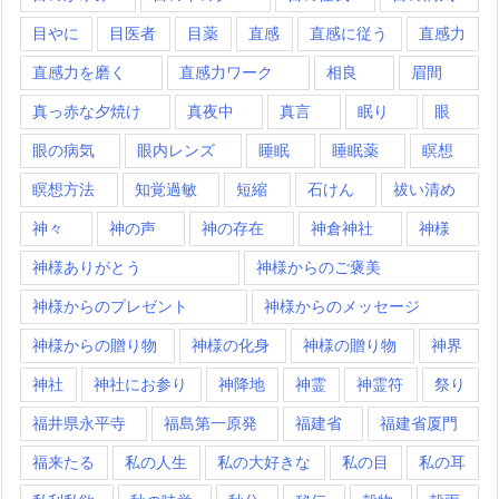
目やに
目医者
目薬
直感
直感に従う
直感力
直感力を磨く
直感力ワーク
相良
眉間
真っ赤な夕焼け
真夜中
真言
眠り
眼
眼の病気
眼内レンズ
睡眠
睡眠薬
瞑想
瞑想方法
知覚過敏
短縮
石けん
祓い清め
神々
神の声
神の存在
神倉神社
神様
神様ありがとう
神様からのご褒美
神様からのプレゼント
神様からのメッセージ
神様からの贈り物
神様の化身
神様の贈り物
神界
神社
神社にお参り
神降地
神霊
神霊符
祭り
福井県永平寺
福島第一原発
福建省
福建省厦門
福来たる
私の人生
私の大好きな
私の目
私の耳