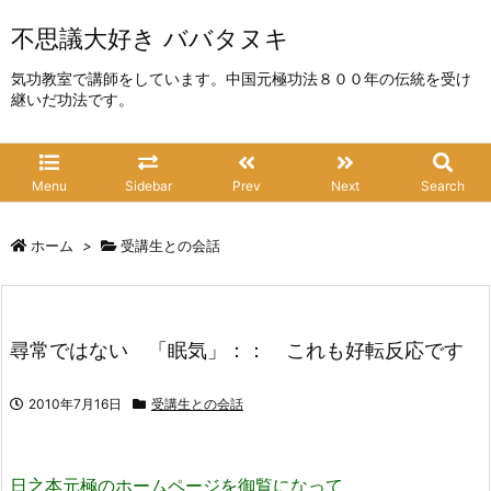
不思議大好き ババタヌキ
気功教室で講師をしています。中国元極功法８００年の伝統を受け
継いだ功法です。
Menu
Sidebar
Prev
Next
Search
ホーム
>
受講生との会話
尋常ではない 「眠気」：： これも好転反応です
2010年7月16日
受講生との会話
日之本元極のホームページを御覧になって