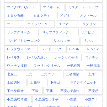
マイクロSDカード
マイホーム
ミスタードーナッツ
ミヨシ石鹸
ミルクティ
メガネ
メントール
ライト
ライフワーク
リウマチ
リタリン
リップクリーム
リップスティック
リハビリ
リハビリトレーニング
リュウマチ
リンス
レッグウォーマー
レッドロック
レベル
レベル2
レベル3
レベルの違い
レーシック手術
ワクチン
ワクチン接種
ワセリンクリーム
一子相伝
一般常識
七五三
三元
三元パワー
三者面談
上丹田
上級講座
上高地
下丹田
下半身ダイエット
下半身痩せ
下着
下腿
不安な気持ち
不安感
不思議な体験
不思議な出来事
不整脈
不燃ゴミ