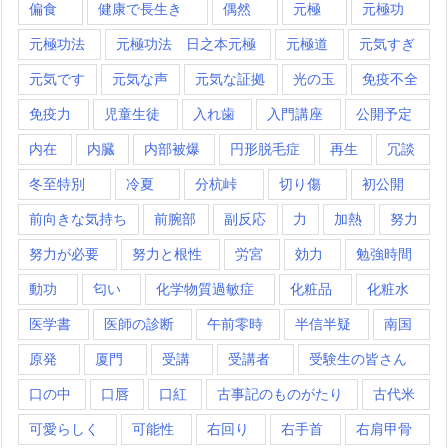
偏食
健康で長生き
偶然
元極
元極功
元極功法
元極功法 日之本元極
元極道
元気すぎ
元気です
元気な声
元気な証拠
光の玉
免疫不全
免疫力
児童生徒
入れ歯
入門講座
公開予定
内在
内臓
内部被爆
円形脱毛症
再生
冗談
冬至特別
冷夏
分杭峠
切り傷
初公開
前向きな気持ち
前腕部
副反応
力
加熱
努力
努力が必要
努力と根性
労宮
効力
勉強時間
動功
匂い
化学物質過敏症
化粧品
化粧水
医学書
医師の診断
午前零時
半信半疑
南国
原発
厦門
受講
受講者
受験生の皆さん
口の中
口唇
口紅
古事記のものがたり
古代米
可愛らしく
可能性
右回り
右手首
右肩甲骨