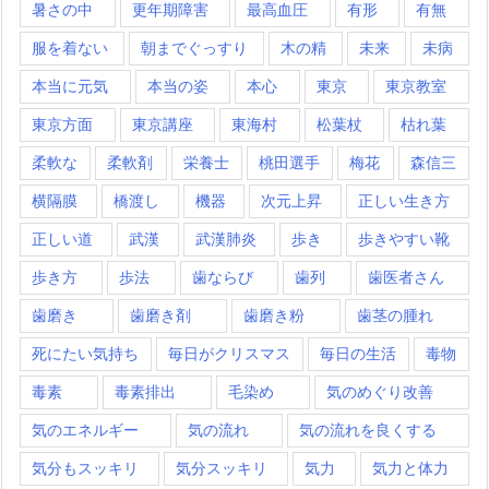
暑さの中
更年期障害
最高血圧
有形
有無
服を着ない
朝までぐっすり
木の精
未来
未病
本当に元気
本当の姿
本心
東京
東京教室
東京方面
東京講座
東海村
松葉杖
枯れ葉
柔軟な
柔軟剤
栄養士
桃田選手
梅花
森信三
横隔膜
橋渡し
機器
次元上昇
正しい生き方
正しい道
武漢
武漢肺炎
歩き
歩きやすい靴
歩き方
歩法
歯ならび
歯列
歯医者さん
歯磨き
歯磨き剤
歯磨き粉
歯茎の腫れ
死にたい気持ち
毎日がクリスマス
毎日の生活
毒物
毒素
毒素排出
毛染め
気のめぐり改善
気のエネルギー
気の流れ
気の流れを良くする
気分もスッキリ
気分スッキリ
気力
気力と体力