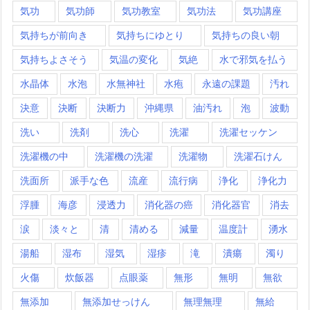
気功
気功師
気功教室
気功法
気功講座
気持ちが前向き
気持ちにゆとり
気持ちの良い朝
気持ちよさそう
気温の変化
気絶
水で邪気を払う
水晶体
水泡
水無神社
水疱
永遠の課題
汚れ
決意
決断
決断力
沖縄県
油汚れ
泡
波動
洗い
洗剤
洗心
洗濯
洗濯セッケン
洗濯機の中
洗濯機の洗濯
洗濯物
洗濯石けん
洗面所
派手な色
流産
流行病
浄化
浄化力
浮腫
海彦
浸透力
消化器の癌
消化器官
消去
涙
淡々と
清
清める
減量
温度計
湧水
湯船
湿布
湿気
湿疹
滝
潰瘍
濁り
火傷
炊飯器
点眼薬
無形
無明
無欲
無添加
無添加せっけん
無理無理
無給