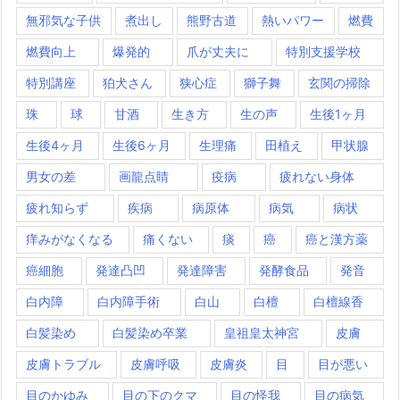
無邪気な子供
煮出し
熊野古道
熱いパワー
燃費
燃費向上
爆発的
爪が丈夫に
特別支援学校
特別講座
狛犬さん
狭心症
獅子舞
玄関の掃除
珠
球
甘酒
生き方
生の声
生後1ヶ月
生後4ヶ月
生後6ヶ月
生理痛
田植え
甲状腺
男女の差
画龍点睛
疫病
疲れない身体
疲れ知らず
疾病
病原体
病気
病状
痒みがなくなる
痛くない
痰
癌
癌と漢方薬
癌細胞
発達凸凹
発達障害
発酵食品
発音
白内障
白内障手術
白山
白檀
白檀線香
白髪染め
白髪染め卒業
皇祖皇太神宮
皮膚
皮膚トラブル
皮膚呼吸
皮膚炎
目
目が悪い
目のかゆみ
目の下のクマ
目の怪我
目の病気