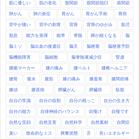
肌に優しい
肌の老化
股関節
股関節脱臼
肩関節
肺がん
肺の炎症
胃がん
胃がん手術
胃癌
背中が痛い
背中の刺青
背骨
背骨のゆがみ
胎児
胎息
能力を発揮
能率
脊髄
脚が細くなる
脳
脳ミソ
脳出血の後遺症
脳天
脳梗塞
脳梗塞予防
脳機能障害
脳細胞
脳脊髄液減少症
腎虚
腫瘍マーカー
腰の痛み
腰ベルト
腰椎ヘルニア
腰骨
腹水
腹筋
膝の痛み
膝蓋骨
膝関節痛
膝頭
膠原病
膵臓がん
膵臓癌
臥龍
自分の常識
自分の役割
自分の根っこ
自分の生き方
自分の能力
自律神経のバランス
自慢げ
自慢です
自然な笑顔
自然災害
自然科学
自然素材
自閉症
臭い
致命的なミス
興奮状態
舌
良いエネルギー