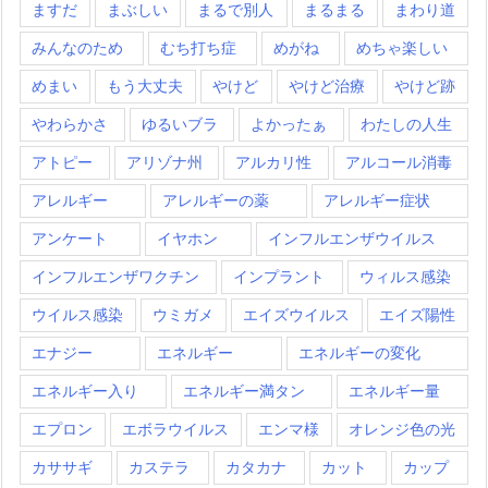
ますだ
まぶしい
まるで別人
まるまる
まわり道
みんなのため
むち打ち症
めがね
めちゃ楽しい
めまい
もう大丈夫
やけど
やけど治療
やけど跡
やわらかさ
ゆるいブラ
よかったぁ
わたしの人生
アトピー
アリゾナ州
アルカリ性
アルコール消毒
アレルギー
アレルギーの薬
アレルギー症状
アンケート
イヤホン
インフルエンザウイルス
インフルエンザワクチン
インプラント
ウィルス感染
ウイルス感染
ウミガメ
エイズウイルス
エイズ陽性
エナジー
エネルギー
エネルギーの変化
エネルギー入り
エネルギー満タン
エネルギー量
エプロン
エボラウイルス
エンマ様
オレンジ色の光
カササギ
カステラ
カタカナ
カット
カップ