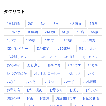
タグリスト
1日8時間
2歳
3才
3次元
4人家族
4歳児
10円ハゲ
10年間
24節気
50度
50肩
55歳
100才
100歳
101才
101歳
300馬力
CDプレイヤー
DANDY
LED電球
RSウイルス
「場創りセット」
あおいとり
あたり前
あったかい
あでやか
あと少し
あめつち
いいです
いじめ
いつの間にか
おいしいコーヒー
おいしさ
おう吐
おなら
おへそ
おやま
お告げ
お地蔵様
お守り袋
お引っ越し
お母さん
お渡し
お礼です
お腹の中
お茶
お言葉
お誕生日です
お金の価値