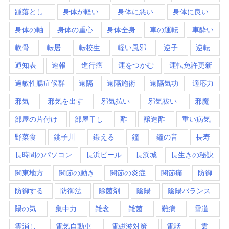
踵落とし
身体が軽い
身体に悪い
身体に良い
身体の軸
身体の重心
身体全身
車の運転
車酔い
軟骨
転居
転校生
軽い風邪
逆子
逆転
通知表
速報
進行癌
運をつかむ
運転免許更新
過敏性腸症候群
遠隔
遠隔施術
遠隔気功
適応力
邪気
邪気を出す
邪気払い
邪気祓い
邪魔
部屋の片付け
部屋干し
酢
醸造酢
重い病気
野菜食
銚子川
鍛える
鐘
鐘の音
長寿
長時間のパソコン
長浜ビール
長浜城
長生きの秘訣
関東地方
関節の動き
関節の炎症
関節痛
防御
防御する
防御法
除菌剤
陰陽
陰陽バランス
陽の気
集中力
雑念
雑菌
難病
雪道
雲消し
電気自動車
電磁波対策
電話
霊