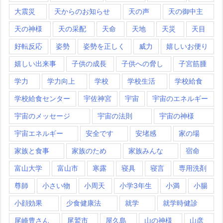
大震災
天からのお知らせ
天の声
天の御中主
天の神様
天の采配
天命
天地
天災
天目
好転反応
姿勢
姿勢を正しく
威力
嬉しいお便り
嬉しい出来事
子供の成長
子供への脅し
子宮筋腫
学力
学力向上
学校
学校生活
学校給食
学校給食センター
宇佐神宮
宇宙
宇宙のエネルギー
宇宙のメッセージ
宇宙の法則
宇宙の神様
宇宙エネルギー
安全です
安堵感
家の場
家族と食事
家族のため
家族みんな
宿命
富山大学
富山市
寒露
寝具
寝言
専用洗剤
尊師
小さい物
小周天
小学3年生
小満
小腸
小顔効果
少食健康法
就学
就学時健診
尾崎豊さん
尾鷲市
屋久島
山の神様
山彦