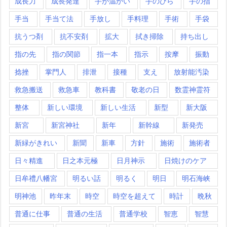
成長力
成長発達
手が温かい
手のひら
手の指
手当
手当て法
手放し
手料理
手術
手袋
抗うつ剤
抗不安剤
拡大
拭き掃除
持ち出し
指の先
指の関節
指一本
指示
按摩
振動
捻挫
掌門人
排泄
接種
支え
放射能汚染
救急搬送
救急車
教科書
敬老の日
数霊神霊符
整体
新しい環境
新しい生活
新型
新大阪
新宮
新宮神社
新年
新幹線
新発売
新緑がきれい
新聞
新車
方針
施術
施術者
日々精進
日之本元極
日月神示
日焼けのケア
日牟禮八幡宮
明るい話
明るく
明日
明石海峡
明神池
昨年末
時空
時空を超えて
時計
晩秋
普通に仕事
普通の生活
普通学校
智恵
智慧