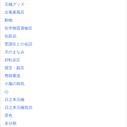
元極グッズ
出毒素風呂
動物
化学物質過敏症
化粧品
受講生との会話
天のまなみ
好転反応
寝言・戯言
尊師重道
小脳の病気
心
日之本元極
日之本元極気功
景色
未分類