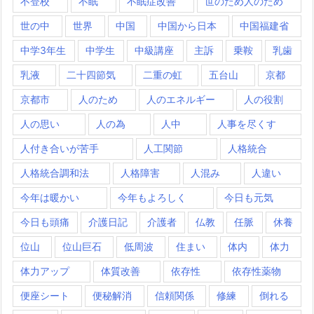
不登校
不眠
不眠症改善
世のため人のため
世の中
世界
中国
中国から日本
中国福建省
中学3年生
中学生
中級講座
主訴
乗鞍
乳歯
乳液
二十四節気
二重の虹
五台山
京都
京都市
人のため
人のエネルギー
人の役割
人の思い
人の為
人中
人事を尽くす
人付き合いが苦手
人工関節
人格統合
人格統合調和法
人格障害
人混み
人違い
今年は暖かい
今年もよろしく
今日も元気
今日も頭痛
介護日記
介護者
仏教
任脈
休養
位山
位山巨石
低周波
住まい
体内
体力
体力アップ
体質改善
依存性
依存性薬物
便座シート
便秘解消
信頼関係
修練
倒れる