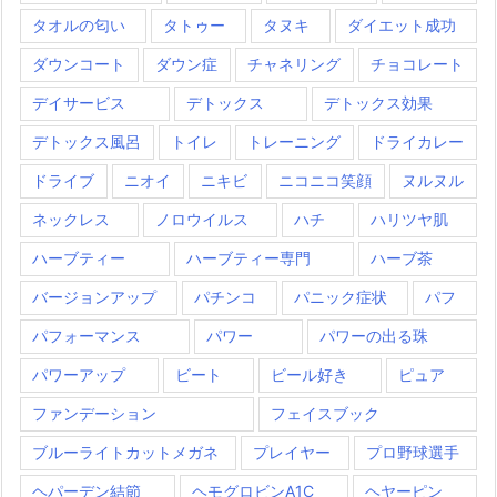
タオルの匂い
タトゥー
タヌキ
ダイエット成功
ダウンコート
ダウン症
チャネリング
チョコレート
デイサービス
デトックス
デトックス効果
デトックス風呂
トイレ
トレーニング
ドライカレー
ドライブ
ニオイ
ニキビ
ニコニコ笑顔
ヌルヌル
ネックレス
ノロウイルス
ハチ
ハリツヤ肌
ハーブティー
ハーブティー専門
ハーブ茶
バージョンアップ
パチンコ
パニック症状
パフ
パフォーマンス
パワー
パワーの出る珠
パワーアップ
ビート
ビール好き
ピュア
ファンデーション
フェイスブック
ブルーライトカットメガネ
プレイヤー
プロ野球選手
ヘパーデン結節
ヘモグロビンA1C
ヘヤーピン