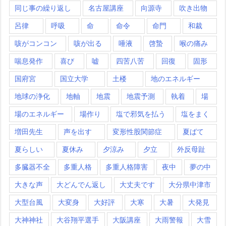
同じ事の繰り返し
名古屋講座
向源寺
吹き出物
呂律
呼吸
命
命令
命門
和裁
咳がコンコン
咳が出る
唾液
啓蟄
喉の痛み
喘息発作
喜び
嘘
四苦八苦
回復
固形
国府宮
国立大学
土楼
地のエネルギー
地球の浄化
地軸
地震
地震予測
執着
場
場のエネルギー
場作り
塩で邪気を払う
塩をまく
増田先生
声を出す
変形性股関節症
夏ばて
夏らしい
夏休み
夕涼み
夕立
外反母趾
多臓器不全
多重人格
多重人格障害
夜中
夢の中
大きな声
大どんでん返し
大丈夫です
大分県中津市
大型台風
大変身
大好評
大寒
大暑
大発見
大神神社
大谷翔平選手
大阪講座
大雨警報
大雪