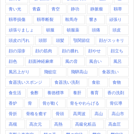
青い光
青森
青空
静功
静脈瘤
靱帯
靱帯損傷
靱帯断裂
鞍馬寺
響き
頑張り
頑張りましょ
頓服
頓服薬
頭痛
頭皮
頭皮の汚れ
頭部
頭髪
顎関節症
顔がスッキリ
顔の湿疹
顔の筋肉
顔の腫れ
顔やせ
顔立ち
顔色
顔面神経麻痺
風の音
風合い
風呂
風呂上がり
飛蚊症
飛騨高山
食器洗い
食器洗いスポンジ
食器洗い洗剤
食欲
食物
食生活
食酢
養徳標準
養肝
養育
香の洗剤
香炉
骨
骨が動く
骨をやわらげる
骨伝導
骨折
骨格を癒す
骨頭
高周波
高山
高山市
高槻
高次元
高熱
高級化粧品
高血圧