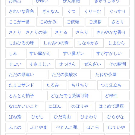
お風呂
かゆい
がん細胞
きゅうしゅう
きれいな音色
ぎんなん
くつ
くりーむ
ぐっすり
ここが一番
こめかみ
ご依頼
ご挨拶
さとり
さとり さとりの法
さとる
さらり
さわやかな香り
しおひるの珠
しおみつの珠
しなやかさ
しまむら
しみ
すい臓がん
すい臓ガン
すがすがしい
すごい
すさまじい
せっけん
ぜんざい
その瞬間
ただの勘違い
ただの炭酸水
たねや茶屋
たまごサンド
たるみ
ちりちり
つま先立ち
とんとん拍子
どなたでも受講可能
ど根性
なにかいいこと
にほん
のぼりや
はじめて講座
ばね指
ひがし
ひだ高山
ひまわり
ひらがな
ふじの
ふじやま
ぺたんこ靴
ほこら
ほていや