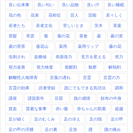
良い出来事
良い匂い
良い品物
良い汗
良い睡眠
花の色
花束
花粉症
芸人
芸能
若々しく
若者たち
若者文化
苦しいとき
茨木
茶葉
茶髪
草原
菊
菊の花
菜食
菱
菱の実
菱の実茶
蓮花山
薬用
薬用リップ
藤の花
虫刺され
血糖値
表面張力
見方を変える
視力
視力改善
視力検査
覚醒剤
観察
解熱剤
解離性人格障害
言葉の遅れ
言霊
言霊の力
言霊の効果
読者登録
誰にでもできる気功法
調和
講座
謹賀新年
豆苗
負の感情
財布の中身
貧血
質素な食事
赤い服
赤ちゃんの肌着
超越
足が細く
足のむくみ
足の冷え
足の指
足の甲
足の甲の浮腫
足の裏
足首
踵
踵の痛み