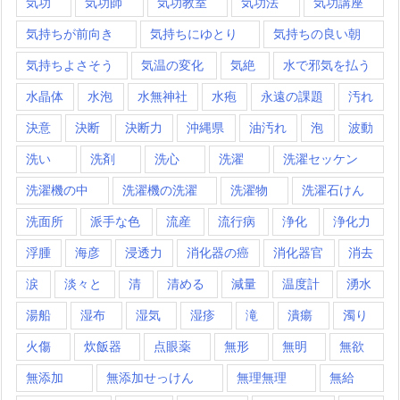
気功
気功師
気功教室
気功法
気功講座
気持ちが前向き
気持ちにゆとり
気持ちの良い朝
気持ちよさそう
気温の変化
気絶
水で邪気を払う
水晶体
水泡
水無神社
水疱
永遠の課題
汚れ
決意
決断
決断力
沖縄県
油汚れ
泡
波動
洗い
洗剤
洗心
洗濯
洗濯セッケン
洗濯機の中
洗濯機の洗濯
洗濯物
洗濯石けん
洗面所
派手な色
流産
流行病
浄化
浄化力
浮腫
海彦
浸透力
消化器の癌
消化器官
消去
涙
淡々と
清
清める
減量
温度計
湧水
湯船
湿布
湿気
湿疹
滝
潰瘍
濁り
火傷
炊飯器
点眼薬
無形
無明
無欲
無添加
無添加せっけん
無理無理
無給