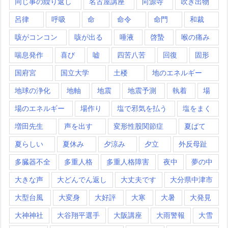
同じ事の繰り返し
名古屋講座
向源寺
吹き出物
呂律
呼吸
命
命令
命門
和裁
咳がコンコン
咳が出る
唾液
啓蟄
喉の痛み
喘息発作
喜び
嘘
四苦八苦
回復
固形
国府宮
国立大学
土楼
地のエネルギー
地球の浄化
地軸
地震
地震予測
執着
場
場のエネルギー
場作り
塩で邪気を払う
塩をまく
増田先生
声を出す
変形性股関節症
夏ばて
夏らしい
夏休み
夕涼み
夕立
外反母趾
多臓器不全
多重人格
多重人格障害
夜中
夢の中
大きな声
大どんでん返し
大丈夫です
大分県中津市
大型台風
大変身
大好評
大寒
大暑
大発見
大神神社
大谷翔平選手
大阪講座
大雨警報
大雪