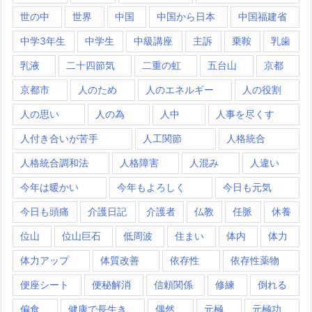
世の中
世界
中国
中国から日本
中国福建省
中学3年生
中学生
中級講座
主訴
乗鞍
乳歯
乳液
二十四節気
二重の虹
五台山
京都
京都市
人のため
人のエネルギー
人の役割
人の思い
人の為
人中
人事を尽くす
人付き合いが苦手
人工関節
人格統合
人格統合調和法
人格障害
人混み
人違い
今年は暖かい
今年もよろしく
今日も元気
今日も頭痛
介護日記
介護者
仏教
任脈
休養
位山
位山巨石
低周波
住まい
体内
体力
体力アップ
体質改善
依存性
依存性薬物
便座シート
便秘解消
信頼関係
修練
倒れる
偏食
健康で長生き
偶然
元極
元極功