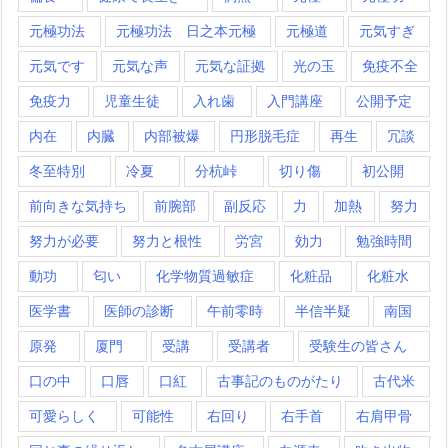
元極功法
元極功法 日之本元極
元極道
元気すぎ
元気です
元気な声
元気な証拠
光の玉
免疫不全
免疫力
児童生徒
入れ歯
入門講座
公開予定
内在
内臓
内部被爆
円形脱毛症
再生
冗談
冬至特別
冷夏
分杭峠
切り傷
初公開
前向きな気持ち
前腕部
副反応
力
加熱
努力
努力が必要
努力と根性
労宮
効力
勉強時間
動功
匂い
化学物質過敏症
化粧品
化粧水
医学書
医師の診断
午前零時
半信半疑
南国
原発
厦門
受講
受講者
受験生の皆さん
口の中
口唇
口紅
古事記のものがたり
古代米
可愛らしく
可能性
右回り
右手首
右肩甲骨