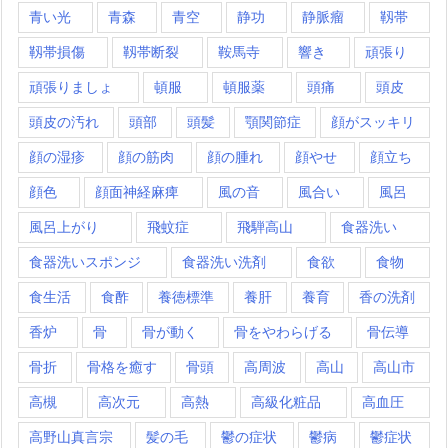
青い光
青森
青空
静功
静脈瘤
靱帯
靱帯損傷
靱帯断裂
鞍馬寺
響き
頑張り
頑張りましょ
頓服
頓服薬
頭痛
頭皮
頭皮の汚れ
頭部
頭髪
顎関節症
顔がスッキリ
顔の湿疹
顔の筋肉
顔の腫れ
顔やせ
顔立ち
顔色
顔面神経麻痺
風の音
風合い
風呂
風呂上がり
飛蚊症
飛騨高山
食器洗い
食器洗いスポンジ
食器洗い洗剤
食欲
食物
食生活
食酢
養徳標準
養肝
養育
香の洗剤
香炉
骨
骨が動く
骨をやわらげる
骨伝導
骨折
骨格を癒す
骨頭
高周波
高山
高山市
高槻
高次元
高熱
高級化粧品
高血圧
高野山真言宗
髪の毛
鬱の症状
鬱病
鬱症状