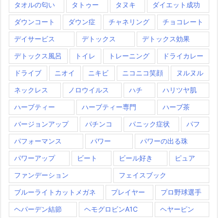
タオルの匂い
タトゥー
タヌキ
ダイエット成功
ダウンコート
ダウン症
チャネリング
チョコレート
デイサービス
デトックス
デトックス効果
デトックス風呂
トイレ
トレーニング
ドライカレー
ドライブ
ニオイ
ニキビ
ニコニコ笑顔
ヌルヌル
ネックレス
ノロウイルス
ハチ
ハリツヤ肌
ハーブティー
ハーブティー専門
ハーブ茶
バージョンアップ
パチンコ
パニック症状
パフ
パフォーマンス
パワー
パワーの出る珠
パワーアップ
ビート
ビール好き
ピュア
ファンデーション
フェイスブック
ブルーライトカットメガネ
プレイヤー
プロ野球選手
ヘパーデン結節
ヘモグロビンA1C
ヘヤーピン