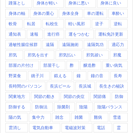
踵落とし
身体が軽い
身体に悪い
身体に良い
身体の軸
身体の重心
身体全身
車の運転
車酔い
軟骨
転居
転校生
軽い風邪
逆子
逆転
通知表
速報
進行癌
運をつかむ
運転免許更新
過敏性腸症候群
遠隔
遠隔施術
遠隔気功
適応力
邪気
邪気を出す
邪気払い
邪気祓い
邪魔
部屋の片付け
部屋干し
酢
醸造酢
重い病気
野菜食
銚子川
鍛える
鐘
鐘の音
長寿
長時間のパソコン
長浜ビール
長浜城
長生きの秘訣
関東地方
関節の動き
関節の炎症
関節痛
防御
防御する
防御法
除菌剤
陰陽
陰陽バランス
陽の気
集中力
雑念
雑菌
難病
雪道
雲消し
電気自動車
電磁波対策
電話
霊