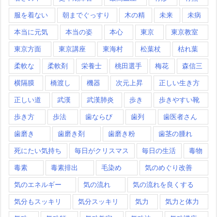
服を着ない
朝までぐっすり
木の精
未来
未病
本当に元気
本当の姿
本心
東京
東京教室
東京方面
東京講座
東海村
松葉杖
枯れ葉
柔軟な
柔軟剤
栄養士
桃田選手
梅花
森信三
横隔膜
橋渡し
機器
次元上昇
正しい生き方
正しい道
武漢
武漢肺炎
歩き
歩きやすい靴
歩き方
歩法
歯ならび
歯列
歯医者さん
歯磨き
歯磨き剤
歯磨き粉
歯茎の腫れ
死にたい気持ち
毎日がクリスマス
毎日の生活
毒物
毒素
毒素排出
毛染め
気のめぐり改善
気のエネルギー
気の流れ
気の流れを良くする
気分もスッキリ
気分スッキリ
気力
気力と体力