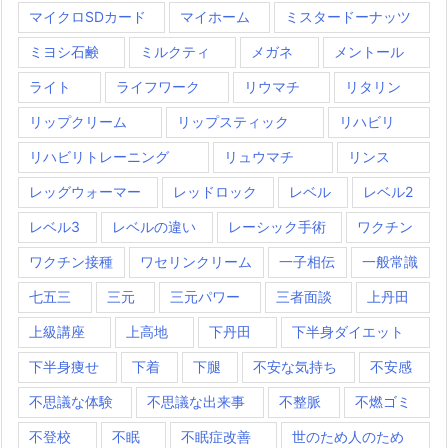
マイクロSDカード
マイホーム
ミスタードーナッツ
ミヨシ石鹸
ミルクティ
メガネ
メントール
ライト
ライフワーク
リウマチ
リタリン
リップクリーム
リップスティック
リハビリ
リハビリトレーニング
リュウマチ
リンス
レッグウォーマー
レッドロック
レベル
レベル2
レベル3
レベルの違い
レーシック手術
ワクチン
ワクチン接種
ワセリンクリーム
一子相伝
一般常識
七五三
三元
三元パワー
三者面談
上丹田
上級講座
上高地
下丹田
下半身ダイエット
下半身痩せ
下着
下腿
不安な気持ち
不安感
不思議な体験
不思議な出来事
不整脈
不燃ゴミ
不登校
不眠
不眠症改善
世のため人のため