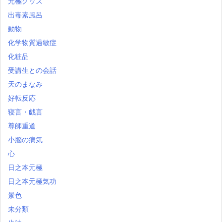
元極グッズ
出毒素風呂
動物
化学物質過敏症
化粧品
受講生との会話
天のまなみ
好転反応
寝言・戯言
尊師重道
小脳の病気
心
日之本元極
日之本元極気功
景色
未分類