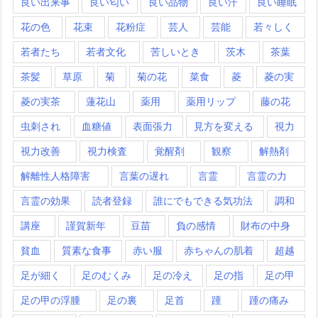
良い出来事
良い匂い
良い品物
良い汗
良い睡眠
花の色
花束
花粉症
芸人
芸能
若々しく
若者たち
若者文化
苦しいとき
茨木
茶葉
茶髪
草原
菊
菊の花
菜食
菱
菱の実
菱の実茶
蓮花山
薬用
薬用リップ
藤の花
虫刺され
血糖値
表面張力
見方を変える
視力
視力改善
視力検査
覚醒剤
観察
解熱剤
解離性人格障害
言葉の遅れ
言霊
言霊の力
言霊の効果
読者登録
誰にでもできる気功法
調和
講座
謹賀新年
豆苗
負の感情
財布の中身
貧血
質素な食事
赤い服
赤ちゃんの肌着
超越
足が細く
足のむくみ
足の冷え
足の指
足の甲
足の甲の浮腫
足の裏
足首
踵
踵の痛み