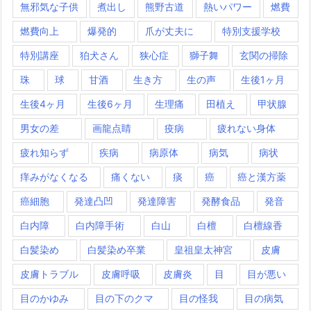
無邪気な子供
煮出し
熊野古道
熱いパワー
燃費
燃費向上
爆発的
爪が丈夫に
特別支援学校
特別講座
狛犬さん
狭心症
獅子舞
玄関の掃除
珠
球
甘酒
生き方
生の声
生後1ヶ月
生後4ヶ月
生後6ヶ月
生理痛
田植え
甲状腺
男女の差
画龍点睛
疫病
疲れない身体
疲れ知らず
疾病
病原体
病気
病状
痒みがなくなる
痛くない
痰
癌
癌と漢方薬
癌細胞
発達凸凹
発達障害
発酵食品
発音
白内障
白内障手術
白山
白檀
白檀線香
白髪染め
白髪染め卒業
皇祖皇太神宮
皮膚
皮膚トラブル
皮膚呼吸
皮膚炎
目
目が悪い
目のかゆみ
目の下のクマ
目の怪我
目の病気