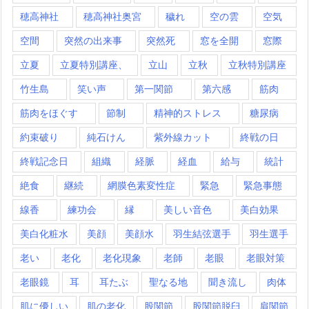
穂高神社
穂高神社奥宮
穢れ
空の雲
空気
空間
突然の出来事
突然死
窓を全開
窓際
立夏
立夏特別講座、
立山
立秋
立秋特別講座
竹生島
笑い声
第一関節
第六感
筋肉
筋肉をほぐす
節制
精神的ストレス
糖尿病
約束破り
純石けん
紫外線カット
終戦の日
終戦記念日
組織
経脈
経血
給与
統計
絶食
継続
網膜色素変性症
緊急
緊急事態
線香
練功会
縁
美しい音色
美白効果
美白化粧水
美顔
美顔水
羽生結弦選手
羽生選手
老い
老化
老化現象
老師
老眼
老眼対策
老眼鏡
耳
耳たぶ
聖なる地
聞き流し
肉体
肌に優しい
肌の老化
股関節
股関節脱臼
肩関節