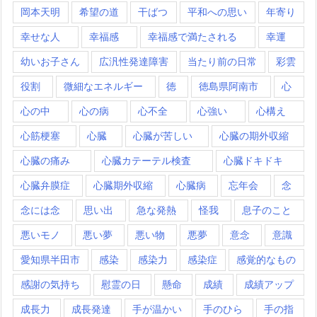
岡本天明
希望の道
干ばつ
平和への思い
年寄り
幸せな人
幸福感
幸福感で満たされる
幸運
幼いお子さん
広汎性発達障害
当たり前の日常
彩雲
役割
微細なエネルギー
徳
徳島県阿南市
心
心の中
心の病
心不全
心強い
心構え
心筋梗塞
心臓
心臓が苦しい
心臓の期外収縮
心臓の痛み
心臓カテーテル検査
心臓ドキドキ
心臓弁膜症
心臓期外収縮
心臓病
忘年会
念
念には念
思い出
急な発熱
怪我
息子のこと
悪いモノ
悪い夢
悪い物
悪夢
意念
意識
愛知県半田市
感染
感染力
感染症
感覚的なもの
感謝の気持ち
慰霊の日
懸命
成績
成績アップ
成長力
成長発達
手が温かい
手のひら
手の指