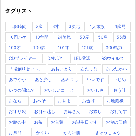
タグリスト
1日8時間
2歳
3才
3次元
4人家族
4歳児
10円ハゲ
10年間
24節気
50度
50肩
55歳
100才
100歳
101才
101歳
300馬力
CDプレイヤー
DANDY
LED電球
RSウイルス
「場創りセット」
あおいとり
あたり前
あったかい
あでやか
あと少し
あめつち
いいです
いじめ
いつの間にか
おいしいコーヒー
おいしさ
おう吐
おなら
おへそ
おやま
お告げ
お地蔵様
お守り袋
お引っ越し
お母さん
お渡し
お礼です
お腹の中
お茶
お言葉
お誕生日です
お金の価値
お風呂
かゆい
がん細胞
きゅうしゅう