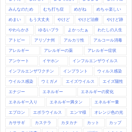
みんなのため
むち打ち症
めがね
めちゃ楽しい
めまい
もう大丈夫
やけど
やけど治療
やけど跡
やわらかさ
ゆるいブラ
よかったぁ
わたしの人生
アトピー
アリゾナ州
アルカリ性
アルコール消毒
アレルギー
アレルギーの薬
アレルギー症状
アンケート
イヤホン
インフルエンザウイルス
インフルエンザワクチン
インプラント
ウィルス感染
ウイルス感染
ウミガメ
エイズウイルス
エイズ陽性
エナジー
エネルギー
エネルギーの変化
エネルギー入り
エネルギー満タン
エネルギー量
エプロン
エボラウイルス
エンマ様
オレンジ色の光
カササギ
カステラ
カタカナ
カット
カップ