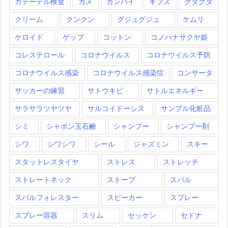
カテーテル検査
カメ
カンパイ
ギブス
クタクタ
クリーム
クンクン
グジュグジュ
ケムリ
ケロイド
ゲップ
コットン
コノハナサクヤ姫
コレステロール
コロナウイルス
コロナウイルス予防
コロナウイルス感染
コロナウイルス感染症
コンサータ
サッカーの練習
サトウキビ
サトルエネルギー
サラサラツヤツヤ
サルコイドーシス
サンプル化粧品
シミ
シャボン玉石鹸
シャンプー
シャンプー剤
シワ
シワシワ
シール
ジャズミン
スキー
スタットレスタイヤ
ストレス
ストレッチ
ストレートネック
ストーブ
スバル
スバルフォレスター
スピーカー
スプレー
スプレー容器
スリム
セッケン
セドナ