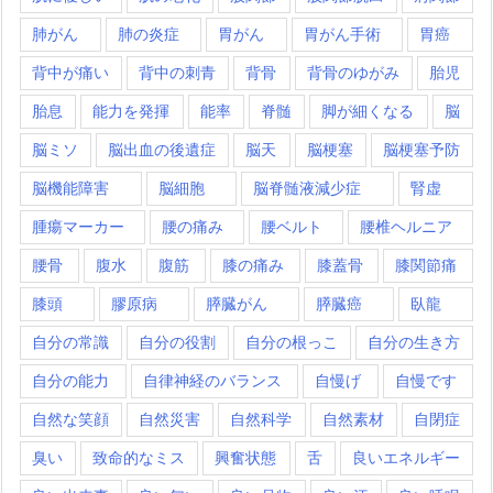
肺がん
肺の炎症
胃がん
胃がん手術
胃癌
背中が痛い
背中の刺青
背骨
背骨のゆがみ
胎児
胎息
能力を発揮
能率
脊髄
脚が細くなる
脳
脳ミソ
脳出血の後遺症
脳天
脳梗塞
脳梗塞予防
脳機能障害
脳細胞
脳脊髄液減少症
腎虚
腫瘍マーカー
腰の痛み
腰ベルト
腰椎ヘルニア
腰骨
腹水
腹筋
膝の痛み
膝蓋骨
膝関節痛
膝頭
膠原病
膵臓がん
膵臓癌
臥龍
自分の常識
自分の役割
自分の根っこ
自分の生き方
自分の能力
自律神経のバランス
自慢げ
自慢です
自然な笑顔
自然災害
自然科学
自然素材
自閉症
臭い
致命的なミス
興奮状態
舌
良いエネルギー