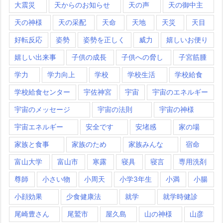
大震災
天からのお知らせ
天の声
天の御中主
天の神様
天の采配
天命
天地
天災
天目
好転反応
姿勢
姿勢を正しく
威力
嬉しいお便り
嬉しい出来事
子供の成長
子供への脅し
子宮筋腫
学力
学力向上
学校
学校生活
学校給食
学校給食センター
宇佐神宮
宇宙
宇宙のエネルギー
宇宙のメッセージ
宇宙の法則
宇宙の神様
宇宙エネルギー
安全です
安堵感
家の場
家族と食事
家族のため
家族みんな
宿命
富山大学
富山市
寒露
寝具
寝言
専用洗剤
尊師
小さい物
小周天
小学3年生
小満
小腸
小顔効果
少食健康法
就学
就学時健診
尾崎豊さん
尾鷲市
屋久島
山の神様
山彦