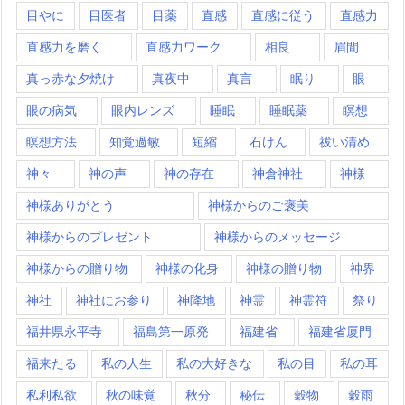
目やに
目医者
目薬
直感
直感に従う
直感力
直感力を磨く
直感力ワーク
相良
眉間
真っ赤な夕焼け
真夜中
真言
眠り
眼
眼の病気
眼内レンズ
睡眠
睡眠薬
瞑想
瞑想方法
知覚過敏
短縮
石けん
祓い清め
神々
神の声
神の存在
神倉神社
神様
神様ありがとう
神様からのご褒美
神様からのプレゼント
神様からのメッセージ
神様からの贈り物
神様の化身
神様の贈り物
神界
神社
神社にお参り
神降地
神霊
神霊符
祭り
福井県永平寺
福島第一原発
福建省
福建省厦門
福来たる
私の人生
私の大好きな
私の目
私の耳
私利私欲
秋の味覚
秋分
秘伝
穀物
穀雨