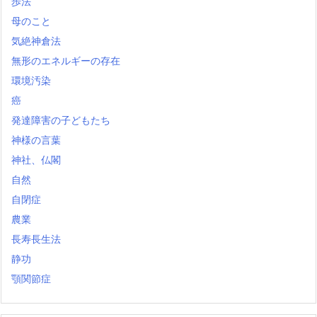
歩法
母のこと
気絶神倉法
無形のエネルギーの存在
環境汚染
癌
発達障害の子どもたち
神様の言葉
神社、仏閣
自然
自閉症
農業
長寿長生法
静功
顎関節症