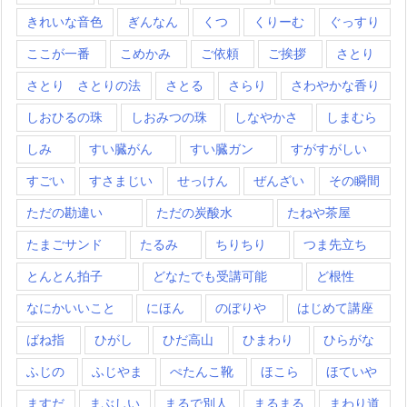
きれいな音色
ぎんなん
くつ
くりーむ
ぐっすり
ここが一番
こめかみ
ご依頼
ご挨拶
さとり
さとり さとりの法
さとる
さらり
さわやかな香り
しおひるの珠
しおみつの珠
しなやかさ
しまむら
しみ
すい臓がん
すい臓ガン
すがすがしい
すごい
すさまじい
せっけん
ぜんざい
その瞬間
ただの勘違い
ただの炭酸水
たねや茶屋
たまごサンド
たるみ
ちりちり
つま先立ち
とんとん拍子
どなたでも受講可能
ど根性
なにかいいこと
にほん
のぼりや
はじめて講座
ばね指
ひがし
ひだ高山
ひまわり
ひらがな
ふじの
ふじやま
ぺたんこ靴
ほこら
ほていや
ますだ
まぶしい
まるで別人
まるまる
まわり道