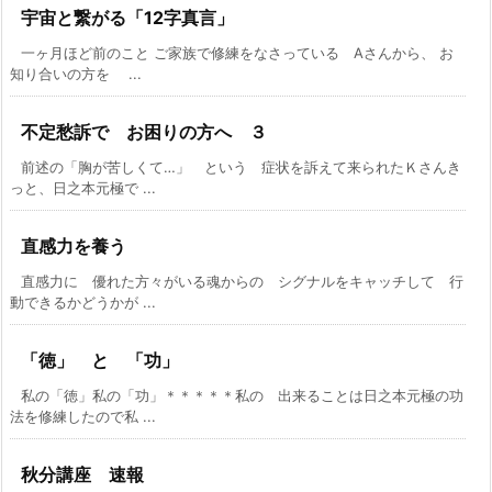
宇宙と繋がる「12字真言」
一ヶ月ほど前のこと ご家族で修練をなさっている Aさんから、 お
知り合いの方を ...
不定愁訴で お困りの方へ ３
前述の「胸が苦しくて…」 という 症状を訴えて来られたＫさんき
っと、日之本元極で ...
直感力を養う
直感力に 優れた方々がいる魂からの シグナルをキャッチして 行
動できるかどうかが ...
「徳」 と 「功」
私の「徳」私の「功」＊＊＊＊＊私の 出来ることは日之本元極の功
法を修練したので私 ...
秋分講座 速報