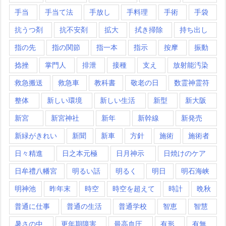
手当
手当て法
手放し
手料理
手術
手袋
抗うつ剤
抗不安剤
拡大
拭き掃除
持ち出し
指の先
指の関節
指一本
指示
按摩
振動
捻挫
掌門人
排泄
接種
支え
放射能汚染
救急搬送
救急車
教科書
敬老の日
数霊神霊符
整体
新しい環境
新しい生活
新型
新大阪
新宮
新宮神社
新年
新幹線
新発売
新緑がきれい
新聞
新車
方針
施術
施術者
日々精進
日之本元極
日月神示
日焼けのケア
日牟禮八幡宮
明るい話
明るく
明日
明石海峡
明神池
昨年末
時空
時空を超えて
時計
晩秋
普通に仕事
普通の生活
普通学校
智恵
智慧
暑さの中
更年期障害
最高血圧
有形
有無