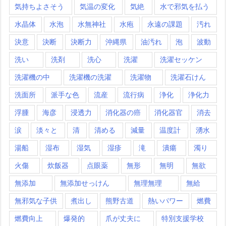
気持ちよさそう
気温の変化
気絶
水で邪気を払う
水晶体
水泡
水無神社
水疱
永遠の課題
汚れ
決意
決断
決断力
沖縄県
油汚れ
泡
波動
洗い
洗剤
洗心
洗濯
洗濯セッケン
洗濯機の中
洗濯機の洗濯
洗濯物
洗濯石けん
洗面所
派手な色
流産
流行病
浄化
浄化力
浮腫
海彦
浸透力
消化器の癌
消化器官
消去
涙
淡々と
清
清める
減量
温度計
湧水
湯船
湿布
湿気
湿疹
滝
潰瘍
濁り
火傷
炊飯器
点眼薬
無形
無明
無欲
無添加
無添加せっけん
無理無理
無給
無邪気な子供
煮出し
熊野古道
熱いパワー
燃費
燃費向上
爆発的
爪が丈夫に
特別支援学校