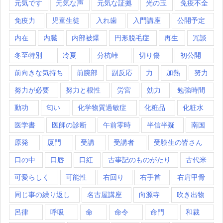
元気です
元気な声
元気な証拠
光の玉
免疫不全
免疫力
児童生徒
入れ歯
入門講座
公開予定
内在
内臓
内部被爆
円形脱毛症
再生
冗談
冬至特別
冷夏
分杭峠
切り傷
初公開
前向きな気持ち
前腕部
副反応
力
加熱
努力
努力が必要
努力と根性
労宮
効力
勉強時間
動功
匂い
化学物質過敏症
化粧品
化粧水
医学書
医師の診断
午前零時
半信半疑
南国
原発
厦門
受講
受講者
受験生の皆さん
口の中
口唇
口紅
古事記のものがたり
古代米
可愛らしく
可能性
右回り
右手首
右肩甲骨
同じ事の繰り返し
名古屋講座
向源寺
吹き出物
呂律
呼吸
命
命令
命門
和裁