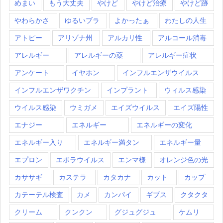
めまい
もう大丈夫
やけど
やけど治療
やけど跡
やわらかさ
ゆるいブラ
よかったぁ
わたしの人生
アトピー
アリゾナ州
アルカリ性
アルコール消毒
アレルギー
アレルギーの薬
アレルギー症状
アンケート
イヤホン
インフルエンザウイルス
インフルエンザワクチン
インプラント
ウィルス感染
ウイルス感染
ウミガメ
エイズウイルス
エイズ陽性
エナジー
エネルギー
エネルギーの変化
エネルギー入り
エネルギー満タン
エネルギー量
エプロン
エボラウイルス
エンマ様
オレンジ色の光
カササギ
カステラ
カタカナ
カット
カップ
カテーテル検査
カメ
カンパイ
ギブス
クタクタ
クリーム
クンクン
グジュグジュ
ケムリ