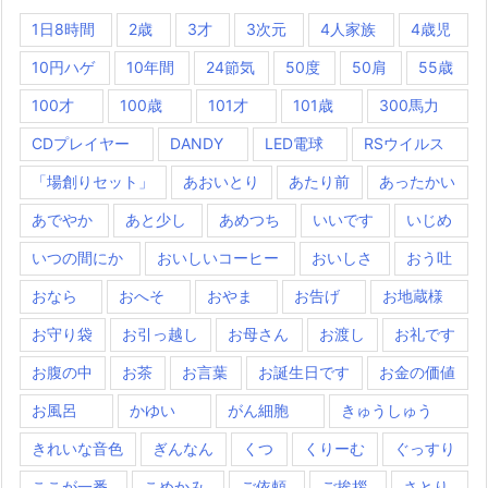
1日8時間
2歳
3才
3次元
4人家族
4歳児
10円ハゲ
10年間
24節気
50度
50肩
55歳
100才
100歳
101才
101歳
300馬力
CDプレイヤー
DANDY
LED電球
RSウイルス
「場創りセット」
あおいとり
あたり前
あったかい
あでやか
あと少し
あめつち
いいです
いじめ
いつの間にか
おいしいコーヒー
おいしさ
おう吐
おなら
おへそ
おやま
お告げ
お地蔵様
お守り袋
お引っ越し
お母さん
お渡し
お礼です
お腹の中
お茶
お言葉
お誕生日です
お金の価値
お風呂
かゆい
がん細胞
きゅうしゅう
きれいな音色
ぎんなん
くつ
くりーむ
ぐっすり
ここが一番
こめかみ
ご依頼
ご挨拶
さとり