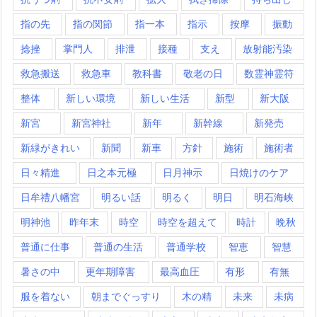
指の先
指の関節
指一本
指示
按摩
振動
捻挫
掌門人
排泄
接種
支え
放射能汚染
救急搬送
救急車
教科書
敬老の日
数霊神霊符
整体
新しい環境
新しい生活
新型
新大阪
新宮
新宮神社
新年
新幹線
新発売
新緑がきれい
新聞
新車
方針
施術
施術者
日々精進
日之本元極
日月神示
日焼けのケア
日牟禮八幡宮
明るい話
明るく
明日
明石海峡
明神池
昨年末
時空
時空を超えて
時計
晩秋
普通に仕事
普通の生活
普通学校
智恵
智慧
暑さの中
更年期障害
最高血圧
有形
有無
服を着ない
朝までぐっすり
木の精
未来
未病