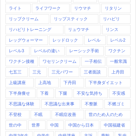
ライト
ライフワーク
リウマチ
リタリン
リップクリーム
リップスティック
リハビリ
リハビリトレーニング
リュウマチ
リンス
レッグウォーマー
レッドロック
レベル
レベル2
レベル3
レベルの違い
レーシック手術
ワクチン
ワクチン接種
ワセリンクリーム
一子相伝
一般常識
七五三
三元
三元パワー
三者面談
上丹田
上級講座
上高地
下丹田
下半身ダイエット
下半身痩せ
下着
下腿
不安な気持ち
不安感
不思議な体験
不思議な出来事
不整脈
不燃ゴミ
不登校
不眠
不眠症改善
世のため人のため
世の中
世界
中国
中国から日本
中国福建省
中学3年生
中学生
中級講座
主訴
乗鞍
乳歯