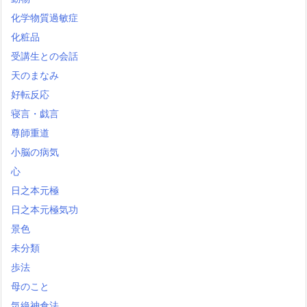
化学物質過敏症
化粧品
受講生との会話
天のまなみ
好転反応
寝言・戯言
尊師重道
小脳の病気
心
日之本元極
日之本元極気功
景色
未分類
歩法
母のこと
気絶神倉法