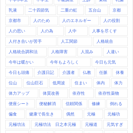
乳液
二十四節気
二重の虹
五台山
京都
京都市
人のため
人のエネルギー
人の役割
人の思い
人の為
人中
人事を尽くす
人付き合いが苦手
人工関節
人格統合
人格統合調和法
人格障害
人混み
人違い
今年は暖かい
今年もよろしく
今日も元気
今日も頭痛
介護日記
介護者
仏教
任脈
休養
位山
位山巨石
低周波
住まい
体内
体力
体力アップ
体質改善
依存性
依存性薬物
便座シート
便秘解消
信頼関係
修練
倒れる
偏食
健康で長生き
偶然
元極
元極功
元極功法
元極功法 日之本元極
元極道
元気すぎ