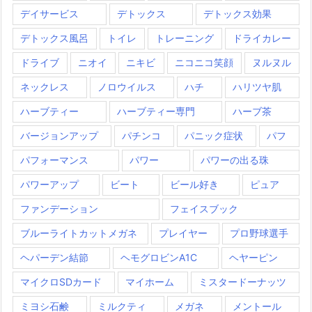
デイサービス
デトックス
デトックス効果
デトックス風呂
トイレ
トレーニング
ドライカレー
ドライブ
ニオイ
ニキビ
ニコニコ笑顔
ヌルヌル
ネックレス
ノロウイルス
ハチ
ハリツヤ肌
ハーブティー
ハーブティー専門
ハーブ茶
バージョンアップ
パチンコ
パニック症状
パフ
パフォーマンス
パワー
パワーの出る珠
パワーアップ
ビート
ビール好き
ピュア
ファンデーション
フェイスブック
ブルーライトカットメガネ
プレイヤー
プロ野球選手
ヘパーデン結節
ヘモグロビンA1C
ヘヤーピン
マイクロSDカード
マイホーム
ミスタードーナッツ
ミヨシ石鹸
ミルクティ
メガネ
メントール