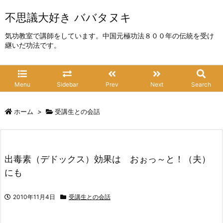
不思議大好き ババタヌキ
気功教室で講師をしています。中国元極功法８００年の伝統を受け
継いだ功法です。
Menu
Sidebar
Prev
Next
Search
ホーム
>
受講生との会話
出毒素（デドックス）効果は おぉっ～と！（夫）
にも
2010年11月4日
受講生との会話