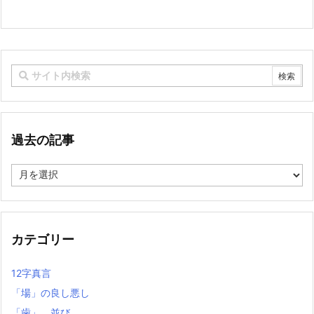
過去の記事
過
去
の
記
事
カテゴリー
12字真言
「場」の良し悪し
「歯」 並び