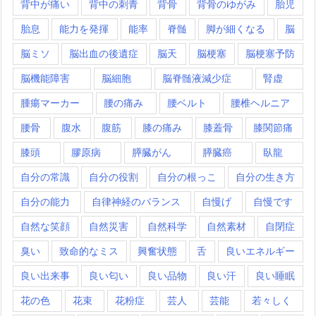
背中が痛い
背中の刺青
背骨
背骨のゆがみ
胎児
胎息
能力を発揮
能率
脊髄
脚が細くなる
脳
脳ミソ
脳出血の後遺症
脳天
脳梗塞
脳梗塞予防
脳機能障害
脳細胞
脳脊髄液減少症
腎虚
腫瘍マーカー
腰の痛み
腰ベルト
腰椎ヘルニア
腰骨
腹水
腹筋
膝の痛み
膝蓋骨
膝関節痛
膝頭
膠原病
膵臓がん
膵臓癌
臥龍
自分の常識
自分の役割
自分の根っこ
自分の生き方
自分の能力
自律神経のバランス
自慢げ
自慢です
自然な笑顔
自然災害
自然科学
自然素材
自閉症
臭い
致命的なミス
興奮状態
舌
良いエネルギー
良い出来事
良い匂い
良い品物
良い汗
良い睡眠
花の色
花束
花粉症
芸人
芸能
若々しく