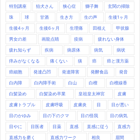
特別講座
狛犬さん
狭心症
獅子舞
玄関の掃除
珠
球
甘酒
生き方
生の声
生後1ヶ月
生後4ヶ月
生後6ヶ月
生理痛
田植え
甲状腺
男女の差
画龍点睛
疫病
疲れない身体
疲れ知らず
疾病
病原体
病気
病状
痒みがなくなる
痛くない
痰
癌
癌と漢方薬
癌細胞
発達凸凹
発達障害
発酵食品
発音
白内障
白内障手術
白山
白檀
白檀線香
白髪染め
白髪染め卒業
皇祖皇太神宮
皮膚
皮膚トラブル
皮膚呼吸
皮膚炎
目
目が悪い
目のかゆみ
目の下のクマ
目の怪我
目の病気
目やに
目医者
目薬
直感
直感に従う
直感力
直感力を磨く
直感力ワーク
相良
眉間