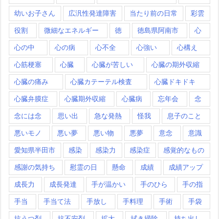
幼いお子さん
広汎性発達障害
当たり前の日常
彩雲
役割
微細なエネルギー
徳
徳島県阿南市
心
心の中
心の病
心不全
心強い
心構え
心筋梗塞
心臓
心臓が苦しい
心臓の期外収縮
心臓の痛み
心臓カテーテル検査
心臓ドキドキ
心臓弁膜症
心臓期外収縮
心臓病
忘年会
念
念には念
思い出
急な発熱
怪我
息子のこと
悪いモノ
悪い夢
悪い物
悪夢
意念
意識
愛知県半田市
感染
感染力
感染症
感覚的なもの
感謝の気持ち
慰霊の日
懸命
成績
成績アップ
成長力
成長発達
手が温かい
手のひら
手の指
手当
手当て法
手放し
手料理
手術
手袋
抗うつ剤
抗不安剤
拡大
拭き掃除
持ち出し