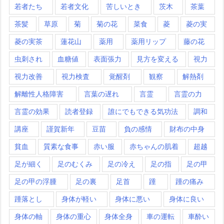
若者たち
若者文化
苦しいとき
茨木
茶葉
茶髪
草原
菊
菊の花
菜食
菱
菱の実
菱の実茶
蓮花山
薬用
薬用リップ
藤の花
虫刺され
血糖値
表面張力
見方を変える
視力
視力改善
視力検査
覚醒剤
観察
解熱剤
解離性人格障害
言葉の遅れ
言霊
言霊の力
言霊の効果
読者登録
誰にでもできる気功法
調和
講座
謹賀新年
豆苗
負の感情
財布の中身
貧血
質素な食事
赤い服
赤ちゃんの肌着
超越
足が細く
足のむくみ
足の冷え
足の指
足の甲
足の甲の浮腫
足の裏
足首
踵
踵の痛み
踵落とし
身体が軽い
身体に悪い
身体に良い
身体の軸
身体の重心
身体全身
車の運転
車酔い