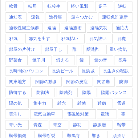
軟骨
転居
転校生
軽い風邪
逆子
逆転
通知表
速報
進行癌
運をつかむ
運転免許更新
過敏性腸症候群
遠隔
遠隔施術
遠隔気功
適応力
邪気
邪気を出す
邪気払い
邪気祓い
邪魔
部屋の片付け
部屋干し
酢
醸造酢
重い病気
野菜食
銚子川
鍛える
鐘
鐘の音
長寿
長時間のパソコン
長浜ビール
長浜城
長生きの秘訣
関東地方
関節の動き
関節の炎症
関節痛
防御
防御する
防御法
除菌剤
陰陽
陰陽バランス
陽の気
集中力
雑念
雑菌
難病
雪道
雲消し
電気自動車
電磁波対策
電話
霊
青い光
青森
青空
静功
静脈瘤
靱帯
靱帯損傷
靱帯断裂
鞍馬寺
響き
頑張り