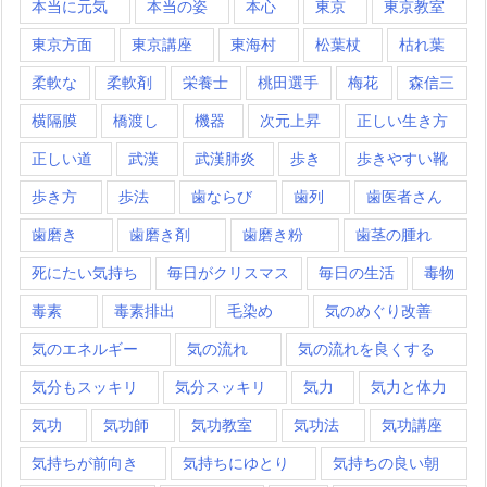
本当に元気
本当の姿
本心
東京
東京教室
東京方面
東京講座
東海村
松葉杖
枯れ葉
柔軟な
柔軟剤
栄養士
桃田選手
梅花
森信三
横隔膜
橋渡し
機器
次元上昇
正しい生き方
正しい道
武漢
武漢肺炎
歩き
歩きやすい靴
歩き方
歩法
歯ならび
歯列
歯医者さん
歯磨き
歯磨き剤
歯磨き粉
歯茎の腫れ
死にたい気持ち
毎日がクリスマス
毎日の生活
毒物
毒素
毒素排出
毛染め
気のめぐり改善
気のエネルギー
気の流れ
気の流れを良くする
気分もスッキリ
気分スッキリ
気力
気力と体力
気功
気功師
気功教室
気功法
気功講座
気持ちが前向き
気持ちにゆとり
気持ちの良い朝