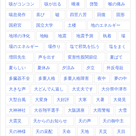
咳がコンコン
咳が出る
唾液
啓蟄
喉の痛み
喘息発作
喜び
嘘
四苦八苦
回復
固形
国府宮
国立大学
土楼
地のエネルギー
地球の浄化
地軸
地震
地震予測
執着
場
場のエネルギー
場作り
塩で邪気を払う
塩をまく
増田先生
声を出す
変形性股関節症
夏ばて
夏らしい
夏休み
夕涼み
夕立
外反母趾
多臓器不全
多重人格
多重人格障害
夜中
夢の中
大きな声
大どんでん返し
大丈夫です
大分県中津市
大型台風
大変身
大好評
大寒
大暑
大発見
大神神社
大谷翔平選手
大阪講座
大雨警報
大雪
大震災
天からのお知らせ
天の声
天の御中主
天の神様
天の采配
天命
天地
天災
天目