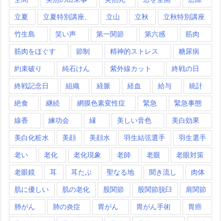
立夏
立夏特別講座、
立山
立秋
立秋特別講座
竹生島
笑い声
第一関節
第六感
筋肉
筋肉をほぐす
節制
精神的ストレス
糖尿病
約束破り
純石けん
紫外線カット
終戦の日
終戦記念日
組織
経脈
経血
給与
統計
絶食
継続
網膜色素変性症
緊急
緊急事態
線香
練功会
縁
美しい音色
美白効果
美白化粧水
美顔
美顔水
羽生結弦選手
羽生選手
老い
老化
老化現象
老師
老眼
老眼対策
老眼鏡
耳
耳たぶ
聖なる地
聞き流し
肉体
肌に優しい
肌の老化
股関節
股関節脱臼
肩関節
肺がん
肺の炎症
胃がん
胃がん手術
胃癌