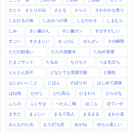
さとり さとりの法
さとる
さらり
さわやかな香り
しおひるの珠
しおみつの珠
しなやかさ
しまむら
しみ
すい臓がん
すい臓ガン
すがすがしい
すごい
すさまじい
せっけん
ぜんざい
その瞬間
ただの勘違い
ただの炭酸水
たねや茶屋
たまごサンド
たるみ
ちりちり
つま先立ち
とんとん拍子
どなたでも受講可能
ど根性
なにかいいこと
にほん
のぼりや
はじめて講座
ばね指
ひがし
ひだ高山
ひまわり
ひらがな
ふじの
ふじやま
ぺたんこ靴
ほこら
ほていや
ますだ
まぶしい
まるで別人
まるまる
まわり道
みんなのため
むち打ち症
めがね
めちゃ楽しい