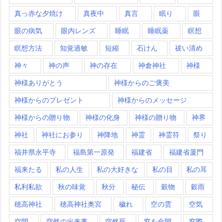
真っ赤な夕焼け
真夜中
真言
眠り
眼
眼の病気
眼内レンズ
睡眠
睡眠薬
瞑想
瞑想方法
知覚過敏
短縮
石けん
祓い清め
神々
神の声
神の存在
神倉神社
神様
神様ありがとう
神様からのご褒美
神様からのプレゼント
神様からのメッセージ
神様からの贈り物
神様の化身
神様の贈り物
神界
神社
神社にお参り
神降地
神霊
神霊符
祭り
福井県永平寺
福島第一原発
福建省
福建省厦門
福来たる
私の人生
私の大好きな
私の目
私の耳
私利私欲
秋の味覚
秋分
秘伝
穀物
穀雨
穂高神社
穂高神社奥宮
穢れ
空の雲
空気
空間
突然の出来事
突然死
窓を全開
窓際