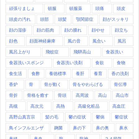
頑張りましょ
頓服
頓服薬
頭痛
頭皮
頭皮の汚れ
頭部
頭髪
顎関節症
顔がスッキリ
顔の湿疹
顔の筋肉
顔の腫れ
顔やせ
顔立ち
顔色
顔面神経麻痺
風の音
風合い
風呂
風呂上がり
飛蚊症
飛騨高山
食器洗い
食器洗いスポンジ
食器洗い洗剤
食欲
食物
食生活
食酢
養徳標準
養肝
養育
香の洗剤
香炉
骨
骨が動く
骨をやわらげる
骨伝導
骨折
骨格を癒す
骨頭
高周波
高山
高山市
高槻
高次元
高熱
高級化粧品
高血圧
高野山真言宗
髪の毛
鬱の症状
鬱病
鬱症状
鳥インフルエンザ
麹菌
鼻の下
鼻の奥
鼻水
鼻緒
鼻血
龍
龍神
２４節気