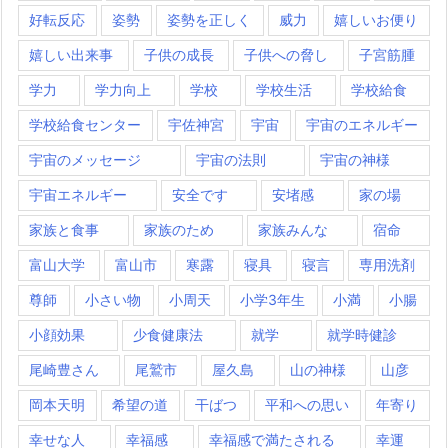
好転反応
姿勢
姿勢を正しく
威力
嬉しいお便り
嬉しい出来事
子供の成長
子供への脅し
子宮筋腫
学力
学力向上
学校
学校生活
学校給食
学校給食センター
宇佐神宮
宇宙
宇宙のエネルギー
宇宙のメッセージ
宇宙の法則
宇宙の神様
宇宙エネルギー
安全です
安堵感
家の場
家族と食事
家族のため
家族みんな
宿命
富山大学
富山市
寒露
寝具
寝言
専用洗剤
尊師
小さい物
小周天
小学3年生
小満
小腸
小顔効果
少食健康法
就学
就学時健診
尾崎豊さん
尾鷲市
屋久島
山の神様
山彦
岡本天明
希望の道
干ばつ
平和への思い
年寄り
幸せな人
幸福感
幸福感で満たされる
幸運