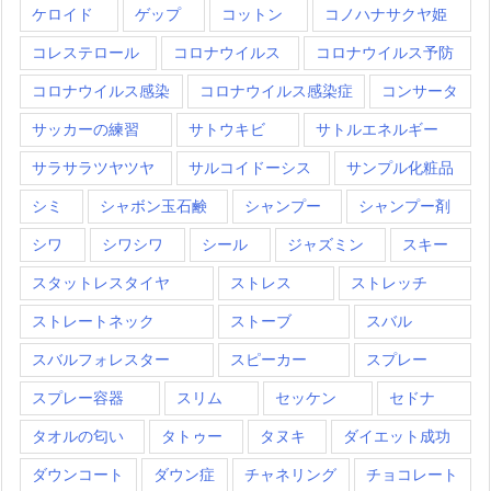
ケロイド
ゲップ
コットン
コノハナサクヤ姫
コレステロール
コロナウイルス
コロナウイルス予防
コロナウイルス感染
コロナウイルス感染症
コンサータ
サッカーの練習
サトウキビ
サトルエネルギー
サラサラツヤツヤ
サルコイドーシス
サンプル化粧品
シミ
シャボン玉石鹸
シャンプー
シャンプー剤
シワ
シワシワ
シール
ジャズミン
スキー
スタットレスタイヤ
ストレス
ストレッチ
ストレートネック
ストーブ
スバル
スバルフォレスター
スピーカー
スプレー
スプレー容器
スリム
セッケン
セドナ
タオルの匂い
タトゥー
タヌキ
ダイエット成功
ダウンコート
ダウン症
チャネリング
チョコレート