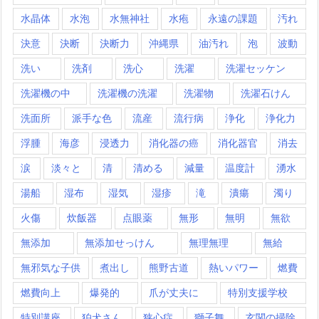
水晶体
水泡
水無神社
水疱
永遠の課題
汚れ
決意
決断
決断力
沖縄県
油汚れ
泡
波動
洗い
洗剤
洗心
洗濯
洗濯セッケン
洗濯機の中
洗濯機の洗濯
洗濯物
洗濯石けん
洗面所
派手な色
流産
流行病
浄化
浄化力
浮腫
海彦
浸透力
消化器の癌
消化器官
消去
涙
淡々と
清
清める
減量
温度計
湧水
湯船
湿布
湿気
湿疹
滝
潰瘍
濁り
火傷
炊飯器
点眼薬
無形
無明
無欲
無添加
無添加せっけん
無理無理
無給
無邪気な子供
煮出し
熊野古道
熱いパワー
燃費
燃費向上
爆発的
爪が丈夫に
特別支援学校
特別講座
狛犬さん
狭心症
獅子舞
玄関の掃除