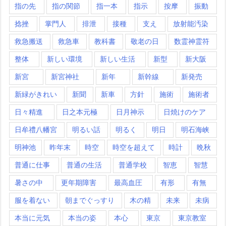
指の先
指の関節
指一本
指示
按摩
振動
捻挫
掌門人
排泄
接種
支え
放射能汚染
救急搬送
救急車
教科書
敬老の日
数霊神霊符
整体
新しい環境
新しい生活
新型
新大阪
新宮
新宮神社
新年
新幹線
新発売
新緑がきれい
新聞
新車
方針
施術
施術者
日々精進
日之本元極
日月神示
日焼けのケア
日牟禮八幡宮
明るい話
明るく
明日
明石海峡
明神池
昨年末
時空
時空を超えて
時計
晩秋
普通に仕事
普通の生活
普通学校
智恵
智慧
暑さの中
更年期障害
最高血圧
有形
有無
服を着ない
朝までぐっすり
木の精
未来
未病
本当に元気
本当の姿
本心
東京
東京教室