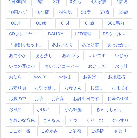
1日8時間
2歳
3才
3次元
4人家族
4歳児
10円ハゲ
10年間
24節気
50度
50肩
55歳
100才
100歳
101才
101歳
300馬力
CDプレイヤー
DANDY
LED電球
RSウイルス
「場創りセット」
あおいとり
あたり前
あったかい
あでやか
あと少し
あめつち
いいです
いじめ
いつの間にか
おいしいコーヒー
おいしさ
おう吐
おなら
おへそ
おやま
お告げ
お地蔵様
お守り袋
お引っ越し
お母さん
お渡し
お礼です
お腹の中
お茶
お言葉
お誕生日です
お金の価値
お風呂
かゆい
がん細胞
きゅうしゅう
きれいな音色
ぎんなん
くつ
くりーむ
ぐっすり
ここが一番
こめかみ
ご依頼
ご挨拶
さとり