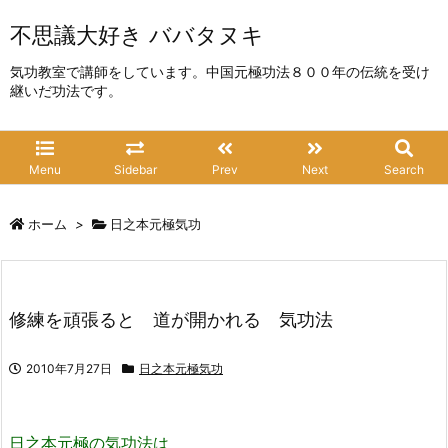
不思議大好き ババタヌキ
気功教室で講師をしています。中国元極功法８００年の伝統を受け
継いだ功法です。
Menu
Sidebar
Prev
Next
Search
ホーム
>
日之本元極気功
修練を頑張ると 道が開かれる 気功法
2010年7月27日
日之本元極気功
日之本元極の気功法は