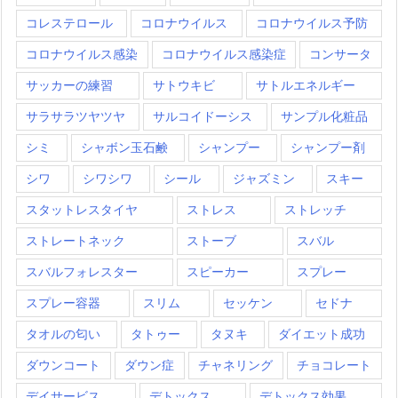
コレステロール
コロナウイルス
コロナウイルス予防
コロナウイルス感染
コロナウイルス感染症
コンサータ
サッカーの練習
サトウキビ
サトルエネルギー
サラサラツヤツヤ
サルコイドーシス
サンプル化粧品
シミ
シャボン玉石鹸
シャンプー
シャンプー剤
シワ
シワシワ
シール
ジャズミン
スキー
スタットレスタイヤ
ストレス
ストレッチ
ストレートネック
ストーブ
スバル
スバルフォレスター
スピーカー
スプレー
スプレー容器
スリム
セッケン
セドナ
タオルの匂い
タトゥー
タヌキ
ダイエット成功
ダウンコート
ダウン症
チャネリング
チョコレート
デイサービス
デトックス
デトックス効果