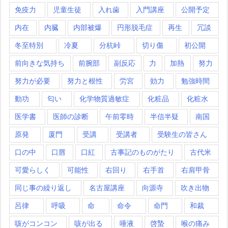
免疫力
児童生徒
入れ歯
入門講座
公開予定
内在
内臓
内部被爆
円形脱毛症
再生
冗談
冬至特別
冷夏
分杭峠
切り傷
初公開
前向きな気持ち
前腕部
副反応
力
加熱
努力
努力が必要
努力と根性
労宮
効力
勉強時間
動功
匂い
化学物質過敏症
化粧品
化粧水
医学書
医師の診断
午前零時
半信半疑
南国
原発
厦門
受講
受講者
受験生の皆さん
口の中
口唇
口紅
古事記のものがたり
古代米
可愛らしく
可能性
右回り
右手首
右肩甲骨
同じ事の繰り返し
名古屋講座
向源寺
吹き出物
呂律
呼吸
命
命令
命門
和裁
咳がコンコン
咳が出る
唾液
啓蟄
喉の痛み