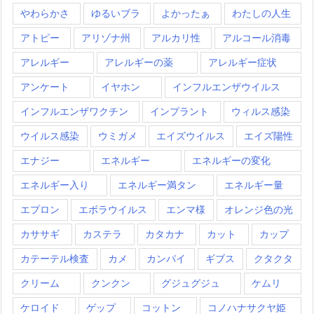
やわらかさ
ゆるいブラ
よかったぁ
わたしの人生
アトピー
アリゾナ州
アルカリ性
アルコール消毒
アレルギー
アレルギーの薬
アレルギー症状
アンケート
イヤホン
インフルエンザウイルス
インフルエンザワクチン
インプラント
ウィルス感染
ウイルス感染
ウミガメ
エイズウイルス
エイズ陽性
エナジー
エネルギー
エネルギーの変化
エネルギー入り
エネルギー満タン
エネルギー量
エプロン
エボラウイルス
エンマ様
オレンジ色の光
カササギ
カステラ
カタカナ
カット
カップ
カテーテル検査
カメ
カンパイ
ギブス
クタクタ
クリーム
クンクン
グジュグジュ
ケムリ
ケロイド
ゲップ
コットン
コノハナサクヤ姫