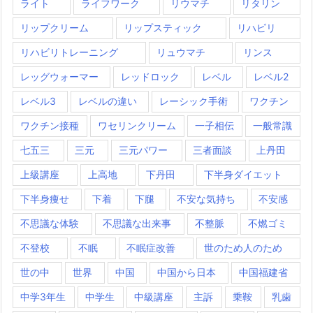
ライト
ライフワーク
リウマチ
リタリン
リップクリーム
リップスティック
リハビリ
リハビリトレーニング
リュウマチ
リンス
レッグウォーマー
レッドロック
レベル
レベル2
レベル3
レベルの違い
レーシック手術
ワクチン
ワクチン接種
ワセリンクリーム
一子相伝
一般常識
七五三
三元
三元パワー
三者面談
上丹田
上級講座
上高地
下丹田
下半身ダイエット
下半身痩せ
下着
下腿
不安な気持ち
不安感
不思議な体験
不思議な出来事
不整脈
不燃ゴミ
不登校
不眠
不眠症改善
世のため人のため
世の中
世界
中国
中国から日本
中国福建省
中学3年生
中学生
中級講座
主訴
乗鞍
乳歯