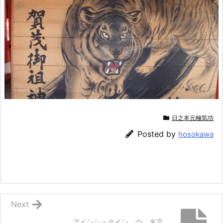
日之本元極気功
Posted by
hosokawa
Next
アインシュタイン の 名言