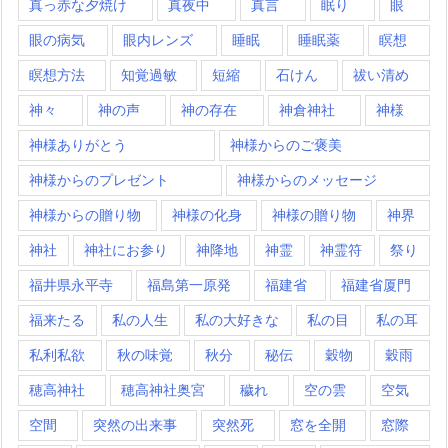
真っ赤な夕焼け
真夜中
真言
眠り
眼
眼の病気
眼内レンズ
睡眠
睡眠薬
瞑想
瞑想方法
知覚過敏
短縮
石けん
祓い清め
神々
神の声
神の存在
神倉神社
神様
神様ありがとう
神様からのご褒美
神様からのプレゼント
神様からのメッセージ
神様からの贈り物
神様の化身
神様の贈り物
神界
神社
神社にお参り
神降地
神霊
神霊符
祭り
福井県永平寺
福島第一原発
福建省
福建省厦門
福来たる
私の人生
私の大好きな
私の目
私の耳
私利私欲
秋の味覚
秋分
秘伝
穀物
穀雨
穂高神社
穂高神社奥宮
穢れ
空の雲
空気
空間
突然の出来事
突然死
窓を全開
窓際