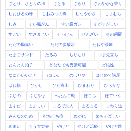
さとり さとりの法
さとる
さらり
さわやかな香り
しおひるの珠
しおみつの珠
しなやかさ
しまむら
しみ
すい臓がん
すい臓ガン
すがすがしい
すごい
すさまじい
せっけん
ぜんざい
その瞬間
ただの勘違い
ただの炭酸水
たねや茶屋
たまごサンド
たるみ
ちりちり
つま先立ち
とんとん拍子
どなたでも受講可能
ど根性
なにかいいこと
にほん
のぼりや
はじめて講座
ばね指
ひがし
ひだ高山
ひまわり
ひらがな
ふじの
ふじやま
ぺたんこ靴
ほこら
ほていや
ますだ
まぶしい
まるで別人
まるまる
まわり道
みんなのため
むち打ち症
めがね
めちゃ楽しい
めまい
もう大丈夫
やけど
やけど治療
やけど跡