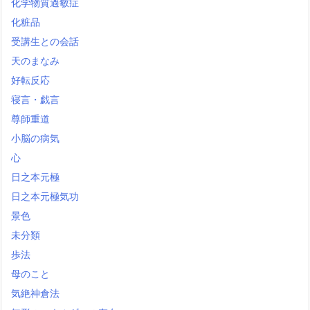
化学物質過敏症
化粧品
受講生との会話
天のまなみ
好転反応
寝言・戯言
尊師重道
小脳の病気
心
日之本元極
日之本元極気功
景色
未分類
歩法
母のこと
気絶神倉法