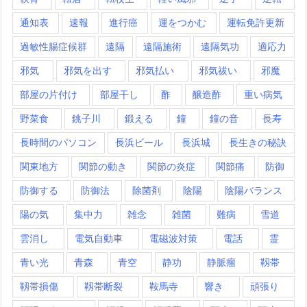
通知表
速報
進行癌
運をつかむ
運転免許更新
過敏性腸症候群
遠隔
遠隔施術
遠隔気功
適応力
邪気
邪気を出す
邪気払い
邪気祓い
邪魔
部屋の片付け
部屋干し
酢
醸造酢
重い病気
野菜食
銚子川
鍛える
鐘
鐘の音
長寿
長時間のパソコン
長浜ビール
長浜城
長生きの秘訣
関東地方
関節の動き
関節の炎症
関節痛
防御
防御する
防御法
除菌剤
陰陽
陰陽バランス
陽の気
集中力
雑念
雑菌
難病
雪道
雲消し
電気自動車
電磁波対策
電話
霊
青い光
青森
青空
静功
静脈瘤
靱帯
靱帯損傷
靱帯断裂
鞍馬寺
響き
頑張り