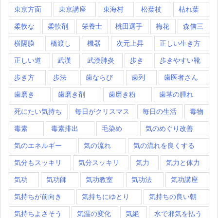
東京方面
東京講座
東海村
松葉杖
枯れ葉
柔軟な
柔軟剤
栄養士
桃田選手
梅花
森信三
横隔膜
橋渡し
機器
次元上昇
正しい生き方
正しい道
武漢
武漢肺炎
歩き
歩きやすい靴
歩き方
歩法
歯ならび
歯列
歯医者さん
歯磨き
歯磨き剤
歯磨き粉
歯茎の腫れ
死にたい気持ち
毎日がクリスマス
毎日の生活
毒物
毒素
毒素排出
毛染め
気のめぐり改善
気のエネルギー
気の流れ
気の流れを良くする
気分もスッキリ
気分スッキリ
気力
気力と体力
気功
気功師
気功教室
気功法
気功講座
気持ちが前向き
気持ちにゆとり
気持ちの良い朝
気持ちよさそう
気温の変化
気絶
水で邪気を払う