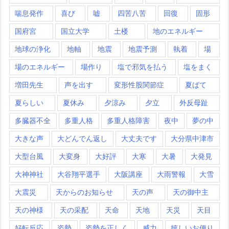
喘息発作
喜び
嘘
四苦八苦
回復
固形
国府宮
国立大学
土楼
地のエネルギー
地球の浄化
地軸
地震
地震予測
執着
場
場のエネルギー
場作り
塩で邪気を払う
塩をまく
増田先生
声を出す
変形性股関節症
夏ばて
夏らしい
夏休み
夕涼み
夕立
外反母趾
多臓器不全
多重人格
多重人格障害
夜中
夢の中
大きな声
大どんでん返し
大丈夫です
大分県中津市
大型台風
大変身
大好評
大寒
大暑
大発見
大神神社
大谷翔平選手
大阪講座
大雨警報
大雪
大震災
天からのお知らせ
天の声
天の御中主
天の神様
天の采配
天命
天地
天災
天目
好転反応
姿勢
姿勢を正しく
威力
嬉しいお便り