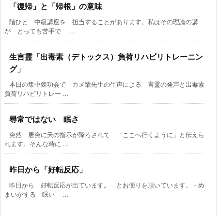
「復帰」と「帰根」の意味
階ひと 中級講座を 担当することがあります。私はその理論の講
が とっても苦手で ...
生言霊「出毒素（デトックス）負荷リハビリトレーニン
グ」
本日の集中錬功会で カメ爺先生の生声による 言霊の発声と出毒素
負荷リハビリトレー ...
尋常ではない 眠さ
突然 唐突に天の指示が降ろされて 「ここへ行くように」と伝えら
れます。そんな時に ...
昨日から「好転反応」
昨日から 好転反応が出ています。 とお便りを頂いています。・め
まいがする 眠い ...