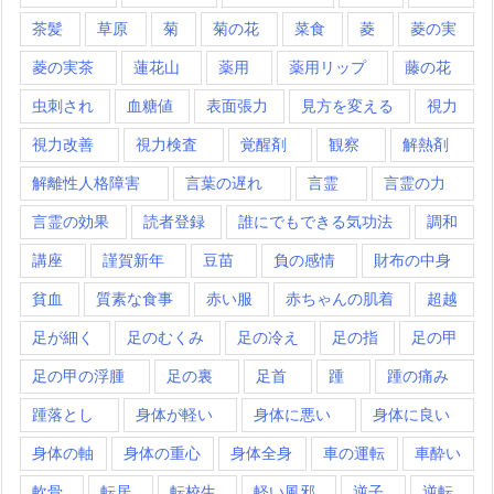
茶髪
草原
菊
菊の花
菜食
菱
菱の実
菱の実茶
蓮花山
薬用
薬用リップ
藤の花
虫刺され
血糖値
表面張力
見方を変える
視力
視力改善
視力検査
覚醒剤
観察
解熱剤
解離性人格障害
言葉の遅れ
言霊
言霊の力
言霊の効果
読者登録
誰にでもできる気功法
調和
講座
謹賀新年
豆苗
負の感情
財布の中身
貧血
質素な食事
赤い服
赤ちゃんの肌着
超越
足が細く
足のむくみ
足の冷え
足の指
足の甲
足の甲の浮腫
足の裏
足首
踵
踵の痛み
踵落とし
身体が軽い
身体に悪い
身体に良い
身体の軸
身体の重心
身体全身
車の運転
車酔い
軟骨
転居
転校生
軽い風邪
逆子
逆転