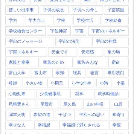
嬉しい出来事
子供の成長
子供への脅し
子宮筋腫
学力
学力向上
学校
学校生活
学校給食
学校給食センター
宇佐神宮
宇宙
宇宙のエネルギー
宇宙のメッセージ
宇宙の法則
宇宙の神様
宇宙エネルギー
安全です
安堵感
家の場
家族と食事
家族のため
家族みんな
宿命
富山大学
富山市
寒露
寝具
寝言
専用洗剤
尊師
小さい物
小周天
小学3年生
小満
小腸
小顔効果
少食健康法
就学
就学時健診
尾崎豊さん
尾鷲市
屋久島
山の神様
山彦
岡本天明
希望の道
干ばつ
平和への思い
年寄り
幸せな人
幸福感
幸福感で満たされる
幸運