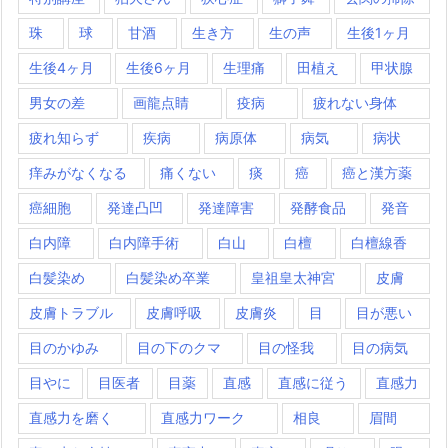
珠
球
甘酒
生き方
生の声
生後1ヶ月
生後4ヶ月
生後6ヶ月
生理痛
田植え
甲状腺
男女の差
画龍点睛
疫病
疲れない身体
疲れ知らず
疾病
病原体
病気
病状
痒みがなくなる
痛くない
痰
癌
癌と漢方薬
癌細胞
発達凸凹
発達障害
発酵食品
発音
白内障
白内障手術
白山
白檀
白檀線香
白髪染め
白髪染め卒業
皇祖皇太神宮
皮膚
皮膚トラブル
皮膚呼吸
皮膚炎
目
目が悪い
目のかゆみ
目の下のクマ
目の怪我
目の病気
目やに
目医者
目薬
直感
直感に従う
直感力
直感力を磨く
直感力ワーク
相良
眉間