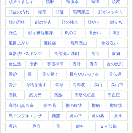
頑張りましょ
頓服
頓服薬
頭痛
頭皮
頭皮の汚れ
頭部
頭髪
顎関節症
顔がスッキリ
顔の湿疹
顔の筋肉
顔の腫れ
顔やせ
顔立ち
顔色
顔面神経麻痺
風の音
風合い
風呂
風呂上がり
飛蚊症
飛騨高山
食器洗い
食器洗いスポンジ
食器洗い洗剤
食欲
食物
食生活
食酢
養徳標準
養肝
養育
香の洗剤
香炉
骨
骨が動く
骨をやわらげる
骨伝導
骨折
骨格を癒す
骨頭
高周波
高山
高山市
高槻
高次元
高熱
高級化粧品
高血圧
高野山真言宗
髪の毛
鬱の症状
鬱病
鬱症状
鳥インフルエンザ
麹菌
鼻の下
鼻の奥
鼻水
鼻緒
鼻血
龍
龍神
２４節気