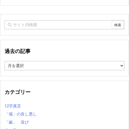
過去の記事
過
去
の
記
事
カテゴリー
12字真言
「場」の良し悪し
「歯」 並び