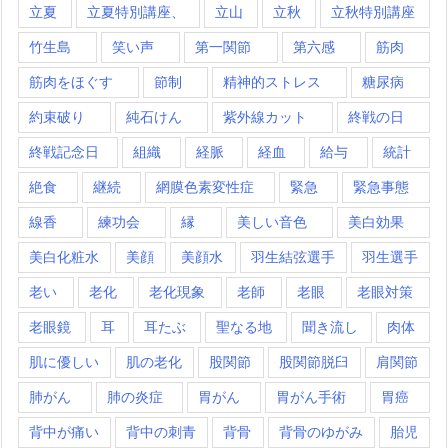
立夏
立夏特別講座、
立山
立秋
立秋特別講座
竹生島
笑い声
第一関節
第六感
筋肉
筋肉をほぐす
節制
精神的ストレス
糖尿病
約束破り
純石けん
紫外線カット
終戦の日
終戦記念日
組織
経脈
経血
給与
統計
絶食
継続
網膜色素変性症
緊急
緊急事態
線香
練功会
縁
美しい音色
美白効果
美白化粧水
美顔
美顔水
羽生結弦選手
羽生選手
老い
老化
老化現象
老師
老眼
老眼対策
老眼鏡
耳
耳たぶ
聖なる地
聞き流し
肉体
肌に優しい
肌の老化
股関節
股関節脱臼
肩関節
肺がん
肺の炎症
胃がん
胃がん手術
胃癌
背中が痛い
背中の刺青
背骨
背骨のゆがみ
胎児