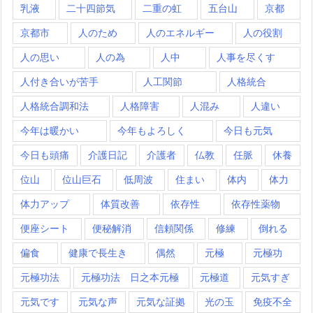
乳液
二十四節気
二重の虹
五台山
京都
京都市
人のため
人のエネルギー
人の役割
人の思い
人の為
人中
人事を尽くす
人付き合いが苦手
人工関節
人格統合
人格統合調和法
人格障害
人混み
人違い
今年は暖かい
今年もよろしく
今日も元気
今日も頭痛
介護日記
介護者
仏教
任脈
休養
位山
位山巨石
低周波
住まい
体内
体力
体力アップ
体質改善
依存性
依存性薬物
便座シート
便秘解消
信頼関係
修練
倒れる
偏食
健康で長生き
偶然
元極
元極功
元極功法
元極功法 日之本元極
元極道
元気すぎ
元気です
元気な声
元気な証拠
光の玉
免疫不全