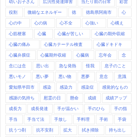
幼いお子さん
広汎性発達障害
当たり前の日常
彩雲
役割
微細なエネルギー
徳
徳島県阿南市
心
心の中
心の病
心不全
心強い
心構え
心筋梗塞
心臓
心臓が苦しい
心臓の期外収縮
心臓の痛み
心臓カテーテル検査
心臓ドキドキ
心臓弁膜症
心臓期外収縮
心臓病
忘年会
念
念には念
思い出
急な発熱
怪我
息子のこと
悪いモノ
悪い夢
悪い物
悪夢
意念
意識
愛知県半田市
感染
感染力
感染症
感覚的なもの
感謝の気持ち
慰霊の日
懸命
成績
成績アップ
成長力
成長発達
手が温かい
手のひら
手の指
手当
手当て法
手放し
手料理
手術
手袋
抗うつ剤
抗不安剤
拡大
拭き掃除
持ち出し