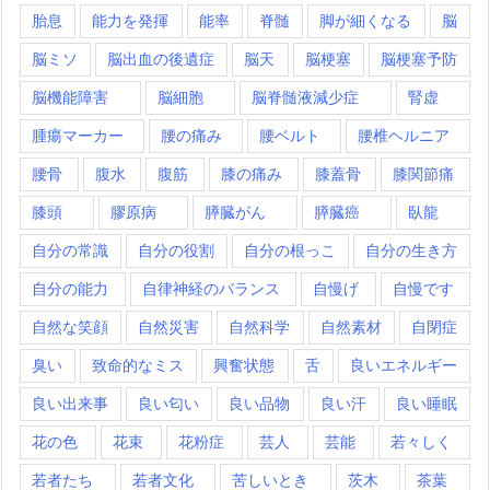
胎息
能力を発揮
能率
脊髄
脚が細くなる
脳
脳ミソ
脳出血の後遺症
脳天
脳梗塞
脳梗塞予防
脳機能障害
脳細胞
脳脊髄液減少症
腎虚
腫瘍マーカー
腰の痛み
腰ベルト
腰椎ヘルニア
腰骨
腹水
腹筋
膝の痛み
膝蓋骨
膝関節痛
膝頭
膠原病
膵臓がん
膵臓癌
臥龍
自分の常識
自分の役割
自分の根っこ
自分の生き方
自分の能力
自律神経のバランス
自慢げ
自慢です
自然な笑顔
自然災害
自然科学
自然素材
自閉症
臭い
致命的なミス
興奮状態
舌
良いエネルギー
良い出来事
良い匂い
良い品物
良い汗
良い睡眠
花の色
花束
花粉症
芸人
芸能
若々しく
若者たち
若者文化
苦しいとき
茨木
茶葉