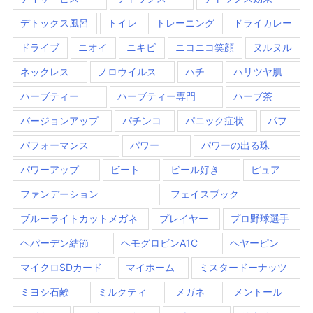
デトックス風呂
トイレ
トレーニング
ドライカレー
ドライブ
ニオイ
ニキビ
ニコニコ笑顔
ヌルヌル
ネックレス
ノロウイルス
ハチ
ハリツヤ肌
ハーブティー
ハーブティー専門
ハーブ茶
バージョンアップ
パチンコ
パニック症状
パフ
パフォーマンス
パワー
パワーの出る珠
パワーアップ
ビート
ビール好き
ピュア
ファンデーション
フェイスブック
ブルーライトカットメガネ
プレイヤー
プロ野球選手
ヘパーデン結節
ヘモグロビンA1C
ヘヤーピン
マイクロSDカード
マイホーム
ミスタードーナッツ
ミヨシ石鹸
ミルクティ
メガネ
メントール