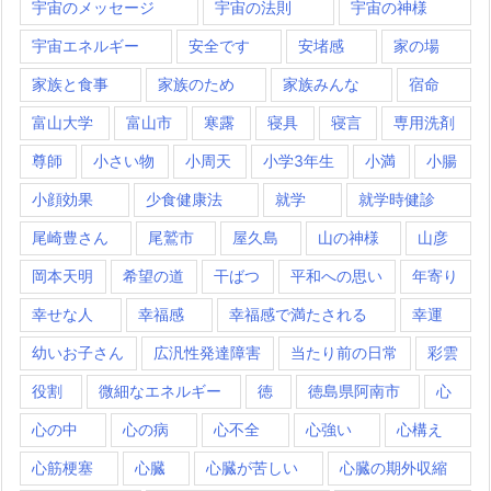
宇宙のメッセージ
宇宙の法則
宇宙の神様
宇宙エネルギー
安全です
安堵感
家の場
家族と食事
家族のため
家族みんな
宿命
富山大学
富山市
寒露
寝具
寝言
専用洗剤
尊師
小さい物
小周天
小学3年生
小満
小腸
小顔効果
少食健康法
就学
就学時健診
尾崎豊さん
尾鷲市
屋久島
山の神様
山彦
岡本天明
希望の道
干ばつ
平和への思い
年寄り
幸せな人
幸福感
幸福感で満たされる
幸運
幼いお子さん
広汎性発達障害
当たり前の日常
彩雲
役割
微細なエネルギー
徳
徳島県阿南市
心
心の中
心の病
心不全
心強い
心構え
心筋梗塞
心臓
心臓が苦しい
心臓の期外収縮