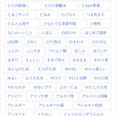
ただの勘違い
ただの炭酸水
たねや茶屋
たまごサンド
たるみ
ちりちり
つま先立ち
とんとん拍子
どなたでも受講可能
ど根性
なにかいいこと
にほん
のぼりや
はじめて講座
ばね指
ひがし
ひだ高山
ひまわり
ひらがな
ふじの
ふじやま
ぺたんこ靴
ほこら
ほていや
ますだ
まぶしい
まるで別人
まるまる
まわり道
みんなのため
むち打ち症
めがね
めちゃ楽しい
めまい
もう大丈夫
やけど
やけど治療
やけど跡
やわらかさ
ゆるいブラ
よかったぁ
わたしの人生
アトピー
アリゾナ州
アルカリ性
アルコール消毒
アレルギー
アレルギーの薬
アレルギー症状
アンケート
イヤホン
インフルエンザウイルス