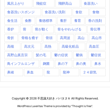
風呂上がり
飛蚊症
飛騨高山
食器洗い
食器洗いスポンジ
食器洗い洗剤
食欲
食物
食生活
食酢
養徳標準
養肝
養育
香の洗剤
香炉
骨
骨が動く
骨をやわらげる
骨伝導
骨折
骨格を癒す
骨頭
高周波
高山
高山市
高槻
高次元
高熱
高級化粧品
高血圧
高野山真言宗
髪の毛
鬱の症状
鬱病
鬱症状
鳥インフルエンザ
麹菌
鼻の下
鼻の奥
鼻水
鼻緒
鼻血
龍
龍神
２４節気
Copyright ©
2026
不思議大好き ババタヌキ
All Rights Reserved.
WordPress Luxeritas Theme is provided by "
Thought is free
".