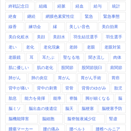
終戦記念日
組織
経脈
経血
給与
統計
絶食
継続
網膜色素変性症
緊急
緊急事態
線香
練功会
縁
美しい音色
美白効果
美白化粧水
美顔
美顔水
羽生結弦選手
羽生選手
老い
老化
老化現象
老師
老眼
老眼対策
老眼鏡
耳
耳たぶ
聖なる地
聞き流し
肉体
肌に優しい
肌の老化
股関節
股関節脱臼
肩関節
肺がん
肺の炎症
胃がん
胃がん手術
胃癌
背中が痛い
背中の刺青
背骨
背骨のゆがみ
胎児
胎息
能力を発揮
能率
脊髄
脚が細くなる
脳
脳ミソ
脳出血の後遺症
脳天
脳梗塞
脳梗塞予防
脳機能障害
脳細胞
脳脊髄液減少症
腎虚
腫瘍マーカー
腰の痛み
腰ベルト
腰椎ヘルニア