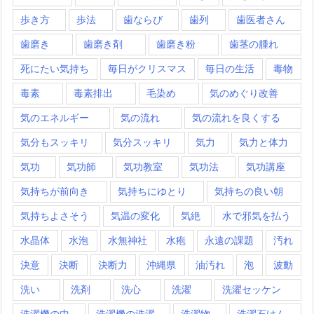
歩き方
歩法
歯ならび
歯列
歯医者さん
歯磨き
歯磨き剤
歯磨き粉
歯茎の腫れ
死にたい気持ち
毎日がクリスマス
毎日の生活
毒物
毒素
毒素排出
毛染め
気のめぐり改善
気のエネルギー
気の流れ
気の流れを良くする
気分もスッキリ
気分スッキリ
気力
気力と体力
気功
気功師
気功教室
気功法
気功講座
気持ちが前向き
気持ちにゆとり
気持ちの良い朝
気持ちよさそう
気温の変化
気絶
水で邪気を払う
水晶体
水泡
水無神社
水疱
永遠の課題
汚れ
決意
決断
決断力
沖縄県
油汚れ
泡
波動
洗い
洗剤
洗心
洗濯
洗濯セッケン
洗濯機の中
洗濯機の洗濯
洗濯物
洗濯石けん