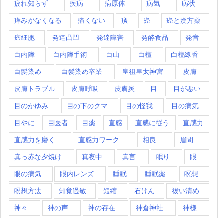
疲れ知らず
疾病
病原体
病気
病状
痒みがなくなる
痛くない
痰
癌
癌と漢方薬
癌細胞
発達凸凹
発達障害
発酵食品
発音
白内障
白内障手術
白山
白檀
白檀線香
白髪染め
白髪染め卒業
皇祖皇太神宮
皮膚
皮膚トラブル
皮膚呼吸
皮膚炎
目
目が悪い
目のかゆみ
目の下のクマ
目の怪我
目の病気
目やに
目医者
目薬
直感
直感に従う
直感力
直感力を磨く
直感力ワーク
相良
眉間
真っ赤な夕焼け
真夜中
真言
眠り
眼
眼の病気
眼内レンズ
睡眠
睡眠薬
瞑想
瞑想方法
知覚過敏
短縮
石けん
祓い清め
神々
神の声
神の存在
神倉神社
神様