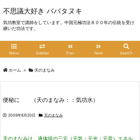
不思議大好き ババタヌキ
気功教室で講師をしています。中国元極功法８００年の伝統を受け
継いだ功法です。
Menu
Sidebar
Prev
Next
Search
ホーム
>
天のまなみ
便秘に （天のまなみ：：気功水）
2009年8月20日
天のまなみ
天のまなみは、液体状の三元（元気・元光・元音）エネル