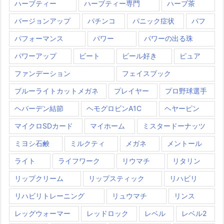
ハーブティー
ハーブティー専門
ハーブ茶
バージョンアップ
パチンコ
パニック症状
パフ
パフォーマンス
パワー
パワーの出る珠
パワーアップ
ビート
ビール好き
ピュア
ファンデーション
フェイスブック
ブルーライトカットメガネ
プレイヤー
プロ野球選手
ヘパーデン結節
ヘモグロビンA1C
ヘヤーピン
マイクロSDカード
マイホーム
ミスタードーナッツ
ミヨシ石鹸
ミルクティ
メガネ
メントール
ライト
ライフワーク
リウマチ
リタリン
リップクリーム
リップスティック
リハビリ
リハビリトレーニング
リュウマチ
リンス
レッグウォーマー
レッドロック
レベル
レベル2