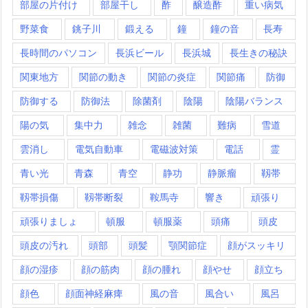
部屋の片付け
部屋干し
酢
醸造酢
重い病気
野菜食
銚子川
鍛える
鐘
鐘の音
長寿
長時間のパソコン
長浜ビール
長浜城
長生きの秘訣
関東地方
関節の動き
関節の炎症
関節痛
防御
防御する
防御法
除菌剤
陰陽
陰陽バランス
陽の気
集中力
雑念
雑菌
難病
雪道
雲消し
電気自動車
電磁波対策
電話
霊
青い光
青森
青空
静功
静脈瘤
靱帯
靱帯損傷
靱帯断裂
鞍馬寺
響き
頑張り
頑張りましょ
頓服
頓服薬
頭痛
頭皮
頭皮の汚れ
頭部
頭髪
顎関節症
顔がスッキリ
顔の湿疹
顔の筋肉
顔の腫れ
顔やせ
顔立ち
顔色
顔面神経麻痺
風の音
風合い
風呂