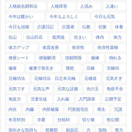
人格統合調和法
人格障害
人混み
人違い
今年は暖かい
今年もよろしく
今日も元気
今日も頭痛
介護日記
介護者
仏教
任脈
休養
位山
位山巨石
低周波
住まい
体内
体力
体力アップ
体質改善
依存性
依存性薬物
便座シート
便秘解消
信頼関係
修練
倒れる
偏食
健康で長生き
偶然
元極
元極功
元極功法
元極功法 日之本元極
元極道
元気すぎ
元気です
元気な声
元気な証拠
光の玉
免疫不全
免疫力
児童生徒
入れ歯
入門講座
公開予定
内在
内臓
内部被爆
円形脱毛症
再生
冗談
冬至特別
冷夏
分杭峠
切り傷
初公開
前向きな気持ち
前腕部
副反応
力
加熱
努力