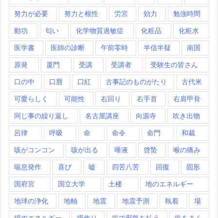
努力が必要
努力と根性
労宮
効力
勉強時間
動功
匂い
化学物質過敏症
化粧品
化粧水
医学書
医師の診断
午前零時
半信半疑
南国
原発
厦門
受講
受講者
受験生の皆さん
口の中
口唇
口紅
古事記のものがたり
古代米
可愛らしく
可能性
右回り
右手首
右肩甲骨
同じ事の繰り返し
名古屋講座
向源寺
吹き出物
呂律
呼吸
命
命令
命門
和裁
咳がコンコン
咳が出る
唾液
啓蟄
喉の痛み
喘息発作
喜び
嘘
四苦八苦
回復
固形
国府宮
国立大学
土楼
地のエネルギー
地球の浄化
地軸
地震
地震予測
執着
場
場のエネルギー
場作り
塩で邪気を払う
塩をまく