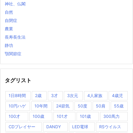
神社、仏閣
自然
自閉症
農業
長寿長生法
静功
顎関節症
タグリスト
1日8時間
2歳
3才
3次元
4人家族
4歳児
10円ハゲ
10年間
24節気
50度
50肩
55歳
100才
100歳
101才
101歳
300馬力
CDプレイヤー
DANDY
LED電球
RSウイルス