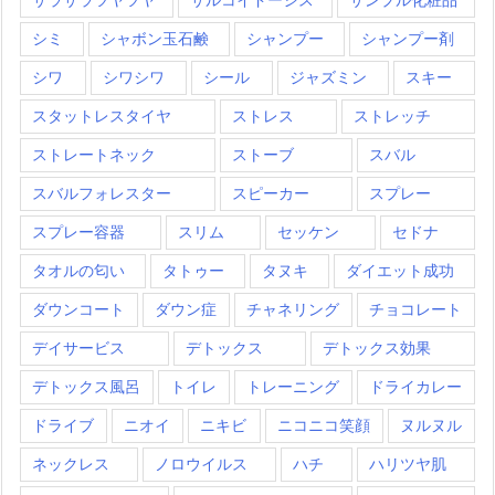
シミ
シャボン玉石鹸
シャンプー
シャンプー剤
シワ
シワシワ
シール
ジャズミン
スキー
スタットレスタイヤ
ストレス
ストレッチ
ストレートネック
ストーブ
スバル
スバルフォレスター
スピーカー
スプレー
スプレー容器
スリム
セッケン
セドナ
タオルの匂い
タトゥー
タヌキ
ダイエット成功
ダウンコート
ダウン症
チャネリング
チョコレート
デイサービス
デトックス
デトックス効果
デトックス風呂
トイレ
トレーニング
ドライカレー
ドライブ
ニオイ
ニキビ
ニコニコ笑顔
ヌルヌル
ネックレス
ノロウイルス
ハチ
ハリツヤ肌