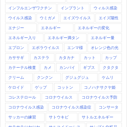
インフルエンザワクチン
インプラント
ウィルス感染
ウイルス感染
ウミガメ
エイズウイルス
エイズ陽性
エナジー
エネルギー
エネルギーの変化
エネルギー入り
エネルギー満タン
エネルギー量
エプロン
エボラウイルス
エンマ様
オレンジ色の光
カササギ
カステラ
カタカナ
カット
カップ
カテーテル検査
カメ
カンパイ
ギブス
クタクタ
クリーム
クンクン
グジュグジュ
ケムリ
ケロイド
ゲップ
コットン
コノハナサクヤ姫
コレステロール
コロナウイルス
コロナウイルス予防
コロナウイルス感染
コロナウイルス感染症
コンサータ
サッカーの練習
サトウキビ
サトルエネルギー
サラサラツヤツヤ
サルコイドーシス
サンプル化粧品