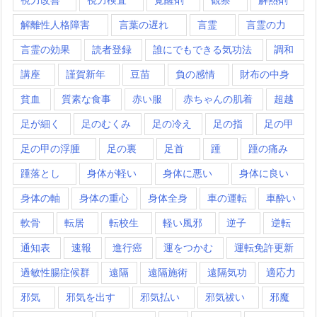
解離性人格障害
言葉の遅れ
言霊
言霊の力
言霊の効果
読者登録
誰にでもできる気功法
調和
講座
謹賀新年
豆苗
負の感情
財布の中身
貧血
質素な食事
赤い服
赤ちゃんの肌着
超越
足が細く
足のむくみ
足の冷え
足の指
足の甲
足の甲の浮腫
足の裏
足首
踵
踵の痛み
踵落とし
身体が軽い
身体に悪い
身体に良い
身体の軸
身体の重心
身体全身
車の運転
車酔い
軟骨
転居
転校生
軽い風邪
逆子
逆転
通知表
速報
進行癌
運をつかむ
運転免許更新
過敏性腸症候群
遠隔
遠隔施術
遠隔気功
適応力
邪気
邪気を出す
邪気払い
邪気祓い
邪魔