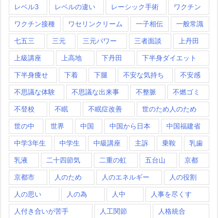
レベル3
レベルの違い
レーシック手術
ワクチン
ワクチン接種
ワセリンクリーム
一子相伝
一般常識
七五三
三元
三元パワー
三者面談
上丹田
上級講座
上高地
下丹田
下半身ダイエット
下半身痩せ
下着
下腿
不安な気持ち
不安感
不思議な体験
不思議な出来事
不整脈
不燃ゴミ
不登校
不眠
不眠症改善
世のため人のため
世の中
世界
中国
中国から日本
中国福建省
中学3年生
中学生
中級講座
主訴
乗鞍
乳歯
乳液
二十四節気
二重の虹
五台山
京都
京都市
人のため
人のエネルギー
人の役割
人の思い
人の為
人中
人事を尽くす
人付き合いが苦手
人工関節
人格統合