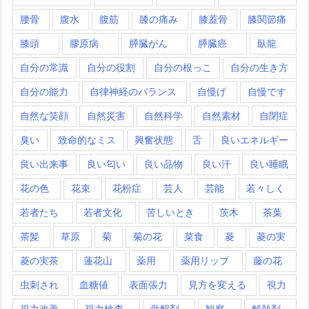
腰骨
腹水
腹筋
膝の痛み
膝蓋骨
膝関節痛
膝頭
膠原病
膵臓がん
膵臓癌
臥龍
自分の常識
自分の役割
自分の根っこ
自分の生き方
自分の能力
自律神経のバランス
自慢げ
自慢です
自然な笑顔
自然災害
自然科学
自然素材
自閉症
臭い
致命的なミス
興奮状態
舌
良いエネルギー
良い出来事
良い匂い
良い品物
良い汗
良い睡眠
花の色
花束
花粉症
芸人
芸能
若々しく
若者たち
若者文化
苦しいとき
茨木
茶葉
茶髪
草原
菊
菊の花
菜食
菱
菱の実
菱の実茶
蓮花山
薬用
薬用リップ
藤の花
虫刺され
血糖値
表面張力
見方を変える
視力
視力改善
視力検査
覚醒剤
観察
解熱剤