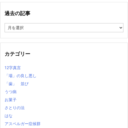
過去の記事
過
去
の
記
事
カテゴリー
12字真言
「場」の良し悪し
「歯」 並び
うつ病
お菓子
さとりの法
はな
アスペルガー症候群