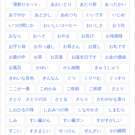
「場創りセット」
あおいとり
あたり前
あったかい
あでやか
あと少し
あめつち
いいです
いじめ
いつの間にか
おいしいコーヒー
おいしさ
おう吐
おなら
おへそ
おやま
お告げ
お地蔵様
お守り袋
お引っ越し
お母さん
お渡し
お礼です
お腹の中
お茶
お言葉
お誕生日です
お金の価値
お風呂
かゆい
がん細胞
きゅうしゅう
きれいな音色
ぎんなん
くつ
くりーむ
ぐっすり
ここが一番
こめかみ
ご依頼
ご挨拶
さとり
さとり さとりの法
さとる
さらり
さわやかな香り
しおひるの珠
しおみつの珠
しなやかさ
しまむら
しみ
すい臓がん
すい臓ガン
すがすがしい
すごい
すさまじい
せっけん
ぜんざい
その瞬間