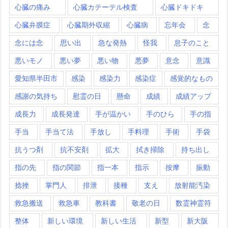
心臓の痛み
心臓カテーテル検査
心臓ドキドキ
心臓弁膜症
心臓期外収縮
心臓病
忘年会
念
念には念
思い出
急な発熱
怪我
息子のこと
悪いモノ
悪い夢
悪い物
悪夢
意念
意識
愛知県半田市
感染
感染力
感染症
感覚的なもの
感謝の気持ち
慰霊の日
懸命
成績
成績アップ
成長力
成長発達
手が温かい
手のひら
手の指
手当
手当て法
手放し
手料理
手術
手袋
抗うつ剤
抗不安剤
拡大
拭き掃除
持ち出し
指の先
指の関節
指一本
指示
按摩
振動
捻挫
掌門人
排泄
接種
支え
放射能汚染
救急搬送
救急車
教科書
敬老の日
数霊神霊符
整体
新しい環境
新しい生活
新型
新大阪