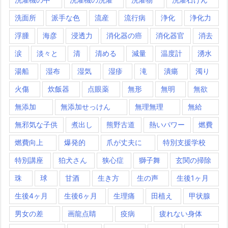
洗面所
派手な色
流産
流行病
浄化
浄化力
浮腫
海彦
浸透力
消化器の癌
消化器官
消去
涙
淡々と
清
清める
減量
温度計
湧水
湯船
湿布
湿気
湿疹
滝
潰瘍
濁り
火傷
炊飯器
点眼薬
無形
無明
無欲
無添加
無添加せっけん
無理無理
無給
無邪気な子供
煮出し
熊野古道
熱いパワー
燃費
燃費向上
爆発的
爪が丈夫に
特別支援学校
特別講座
狛犬さん
狭心症
獅子舞
玄関の掃除
珠
球
甘酒
生き方
生の声
生後1ヶ月
生後4ヶ月
生後6ヶ月
生理痛
田植え
甲状腺
男女の差
画龍点睛
疫病
疲れない身体