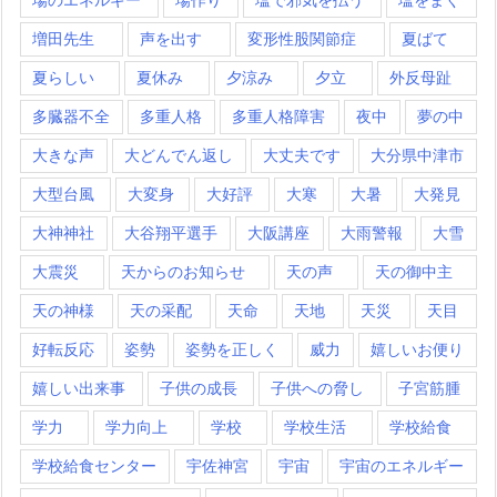
増田先生
声を出す
変形性股関節症
夏ばて
夏らしい
夏休み
夕涼み
夕立
外反母趾
多臓器不全
多重人格
多重人格障害
夜中
夢の中
大きな声
大どんでん返し
大丈夫です
大分県中津市
大型台風
大変身
大好評
大寒
大暑
大発見
大神神社
大谷翔平選手
大阪講座
大雨警報
大雪
大震災
天からのお知らせ
天の声
天の御中主
天の神様
天の采配
天命
天地
天災
天目
好転反応
姿勢
姿勢を正しく
威力
嬉しいお便り
嬉しい出来事
子供の成長
子供への脅し
子宮筋腫
学力
学力向上
学校
学校生活
学校給食
学校給食センター
宇佐神宮
宇宙
宇宙のエネルギー