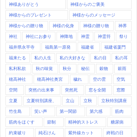
神様ありがとう
神様からのご褒美
神様からのプレゼント
神様からのメッセージ
神様からの贈り物
神様の化身
神様の贈り物
神界
神社
神社にお参り
神降地
神霊
神霊符
祭り
福井県永平寺
福島第一原発
福建省
福建省厦門
福来たる
私の人生
私の大好きな
私の目
私の耳
私利私欲
秋の味覚
秋分
秘伝
穀物
穀雨
穂高神社
穂高神社奥宮
穢れ
空の雲
空気
空間
突然の出来事
突然死
窓を全開
窓際
立夏
立夏特別講座、
立山
立秋
立秋特別講座
竹生島
笑い声
第一関節
第六感
筋肉
筋肉をほぐす
節制
精神的ストレス
糖尿病
約束破り
純石けん
紫外線カット
終戦の日