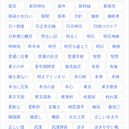
新宮
新宮神社
新年
新幹線
新発売
新緑がきれい
新聞
新車
方針
施術
施術者
日々精進
日之本元極
日月神示
日焼けのケア
日牟禮八幡宮
明るい話
明るく
明日
明石海峡
明神池
昨年末
時空
時空を超えて
時計
晩秋
普通に仕事
普通の生活
普通学校
智恵
智慧
暑さの中
更年期障害
最高血圧
有形
有無
服を着ない
朝までぐっすり
木の精
未来
未病
本当に元気
本当の姿
本心
東京
東京教室
東京方面
東京講座
東海村
松葉杖
枯れ葉
柔軟な
柔軟剤
栄養士
桃田選手
梅花
森信三
横隔膜
橋渡し
機器
次元上昇
正しい生き方
正しい道
武漢
武漢肺炎
歩き
歩きやすい靴