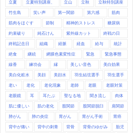
立夏
立夏特別講座、
立山
立秋
立秋特別講座
竹生島
笑い声
第一関節
第六感
筋肉
筋肉をほぐす
節制
精神的ストレス
糖尿病
約束破り
純石けん
紫外線カット
終戦の日
終戦記念日
組織
経脈
経血
給与
統計
絶食
継続
網膜色素変性症
緊急
緊急事態
線香
練功会
縁
美しい音色
美白効果
美白化粧水
美顔
美顔水
羽生結弦選手
羽生選手
老い
老化
老化現象
老師
老眼
老眼対策
老眼鏡
耳
耳たぶ
聖なる地
聞き流し
肉体
肌に優しい
肌の老化
股関節
股関節脱臼
肩関節
肺がん
肺の炎症
胃がん
胃がん手術
胃癌
背中が痛い
背中の刺青
背骨
背骨のゆがみ
胎児