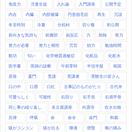
免疫力
児童生徒
入れ歯
入門講座
公開予定
内在
内臓
内部被爆
円形脱毛症
再生
冗談
冬至特別
冷夏
分杭峠
切り傷
初公開
前向きな気持ち
前腕部
副反応
力
加熱
努力
努力が必要
努力と根性
労宮
効力
勉強時間
動功
匂い
化学物質過敏症
化粧品
化粧水
医学書
医師の診断
午前零時
半信半疑
南国
原発
厦門
受講
受講者
受験生の皆さん
口の中
口唇
口紅
古事記のものがたり
古代米
可愛らしく
可能性
右回り
右手首
右肩甲骨
同じ事の繰り返し
名古屋講座
向源寺
吹き出物
呂律
呼吸
命
命令
命門
和裁
咳がコンコン
咳が出る
唾液
啓蟄
喉の痛み