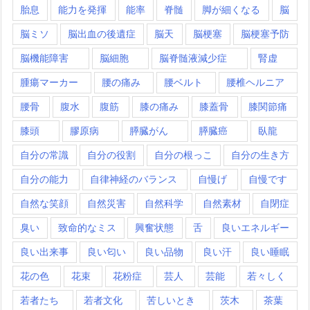
胎息
能力を発揮
能率
脊髄
脚が細くなる
脳
脳ミソ
脳出血の後遺症
脳天
脳梗塞
脳梗塞予防
脳機能障害
脳細胞
脳脊髄液減少症
腎虚
腫瘍マーカー
腰の痛み
腰ベルト
腰椎ヘルニア
腰骨
腹水
腹筋
膝の痛み
膝蓋骨
膝関節痛
膝頭
膠原病
膵臓がん
膵臓癌
臥龍
自分の常識
自分の役割
自分の根っこ
自分の生き方
自分の能力
自律神経のバランス
自慢げ
自慢です
自然な笑顔
自然災害
自然科学
自然素材
自閉症
臭い
致命的なミス
興奮状態
舌
良いエネルギー
良い出来事
良い匂い
良い品物
良い汗
良い睡眠
花の色
花束
花粉症
芸人
芸能
若々しく
若者たち
若者文化
苦しいとき
茨木
茶葉