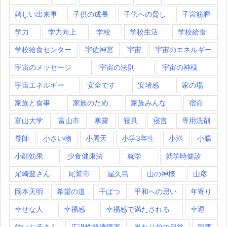
嬉しい出来事
子供の成長
子供への脅し
子宮筋腫
学力
学力向上
学校
学校生活
学校給食
学校給食センター
宇佐神宮
宇宙
宇宙のエネルギー
宇宙のメッセージ
宇宙の法則
宇宙の神様
宇宙エネルギー
安全です
安堵感
家の場
家族と食事
家族のため
家族みんな
宿命
富山大学
富山市
寒露
寝具
寝言
専用洗剤
尊師
小さい物
小周天
小学3年生
小満
小腸
小顔効果
少食健康法
就学
就学時健診
尾崎豊さん
尾鷲市
屋久島
山の神様
山彦
岡本天明
希望の道
干ばつ
平和への思い
年寄り
幸せな人
幸福感
幸福感で満たされる
幸運
幼いお子さん
広汎性発達障害
当たり前の日常
彩雲