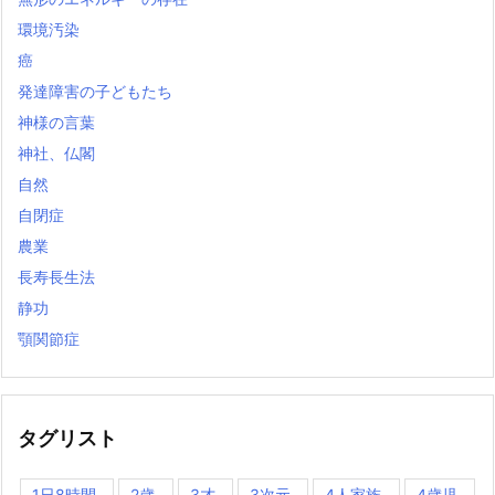
環境汚染
癌
発達障害の子どもたち
神様の言葉
神社、仏閣
自然
自閉症
農業
長寿長生法
静功
顎関節症
タグリスト
1日8時間
2歳
3才
3次元
4人家族
4歳児