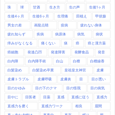
珠
球
甘酒
生き方
生の声
生後1ヶ月
生後4ヶ月
生後6ヶ月
生理痛
田植え
甲状腺
男女の差
画龍点睛
疫病
疲れない身体
疲れ知らず
疾病
病原体
病気
病状
痒みがなくなる
痛くない
痰
癌
癌と漢方薬
癌細胞
発達凸凹
発達障害
発酵食品
発音
白内障
白内障手術
白山
白檀
白檀線香
白髪染め
白髪染め卒業
皇祖皇太神宮
皮膚
皮膚トラブル
皮膚呼吸
皮膚炎
目
目が悪い
目のかゆみ
目の下のクマ
目の怪我
目の病気
目やに
目医者
目薬
直感
直感に従う
直感力
直感力を磨く
直感力ワーク
相良
眉間
真っ赤な夕焼け
真夜中
真言
眠り
眼