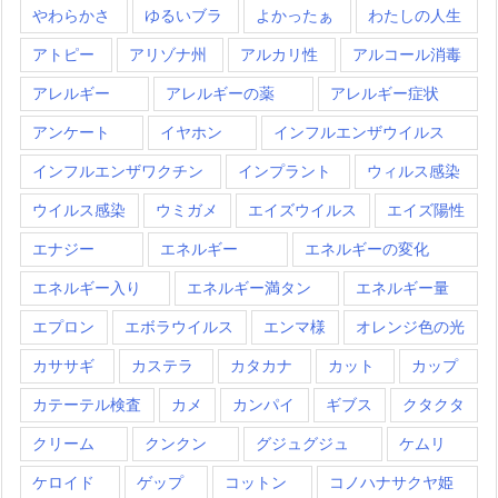
やわらかさ
ゆるいブラ
よかったぁ
わたしの人生
アトピー
アリゾナ州
アルカリ性
アルコール消毒
アレルギー
アレルギーの薬
アレルギー症状
アンケート
イヤホン
インフルエンザウイルス
インフルエンザワクチン
インプラント
ウィルス感染
ウイルス感染
ウミガメ
エイズウイルス
エイズ陽性
エナジー
エネルギー
エネルギーの変化
エネルギー入り
エネルギー満タン
エネルギー量
エプロン
エボラウイルス
エンマ様
オレンジ色の光
カササギ
カステラ
カタカナ
カット
カップ
カテーテル検査
カメ
カンパイ
ギブス
クタクタ
クリーム
クンクン
グジュグジュ
ケムリ
ケロイド
ゲップ
コットン
コノハナサクヤ姫