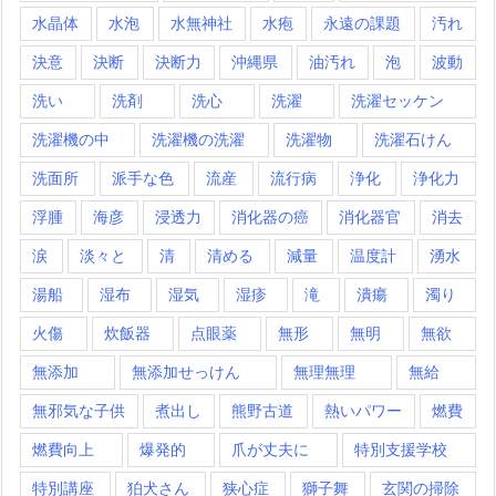
水晶体
水泡
水無神社
水疱
永遠の課題
汚れ
決意
決断
決断力
沖縄県
油汚れ
泡
波動
洗い
洗剤
洗心
洗濯
洗濯セッケン
洗濯機の中
洗濯機の洗濯
洗濯物
洗濯石けん
洗面所
派手な色
流産
流行病
浄化
浄化力
浮腫
海彦
浸透力
消化器の癌
消化器官
消去
涙
淡々と
清
清める
減量
温度計
湧水
湯船
湿布
湿気
湿疹
滝
潰瘍
濁り
火傷
炊飯器
点眼薬
無形
無明
無欲
無添加
無添加せっけん
無理無理
無給
無邪気な子供
煮出し
熊野古道
熱いパワー
燃費
燃費向上
爆発的
爪が丈夫に
特別支援学校
特別講座
狛犬さん
狭心症
獅子舞
玄関の掃除