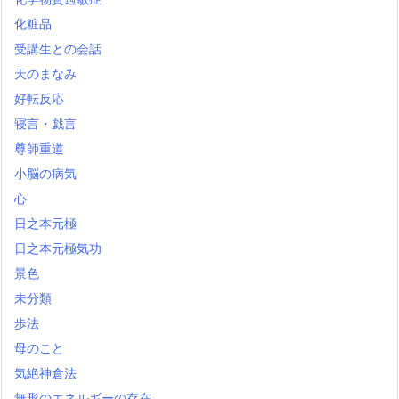
化粧品
受講生との会話
天のまなみ
好転反応
寝言・戯言
尊師重道
小脳の病気
心
日之本元極
日之本元極気功
景色
未分類
歩法
母のこと
気絶神倉法
無形のエネルギーの存在