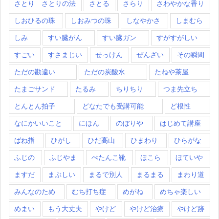
さとり さとりの法
さとる
さらり
さわやかな香り
しおひるの珠
しおみつの珠
しなやかさ
しまむら
しみ
すい臓がん
すい臓ガン
すがすがしい
すごい
すさまじい
せっけん
ぜんざい
その瞬間
ただの勘違い
ただの炭酸水
たねや茶屋
たまごサンド
たるみ
ちりちり
つま先立ち
とんとん拍子
どなたでも受講可能
ど根性
なにかいいこと
にほん
のぼりや
はじめて講座
ばね指
ひがし
ひだ高山
ひまわり
ひらがな
ふじの
ふじやま
ぺたんこ靴
ほこら
ほていや
ますだ
まぶしい
まるで別人
まるまる
まわり道
みんなのため
むち打ち症
めがね
めちゃ楽しい
めまい
もう大丈夫
やけど
やけど治療
やけど跡