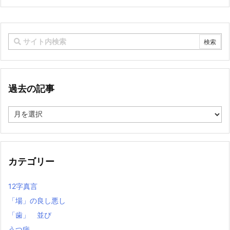
過去の記事
過
去
の
記
事
カテゴリー
12字真言
「場」の良し悪し
「歯」 並び
うつ病