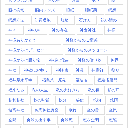
眼の病気
眼内レンズ
睡眠
睡眠薬
瞑想
瞑想方法
知覚過敏
短縮
石けん
祓い清め
神々
神の声
神の存在
神倉神社
神様
神様ありがとう
神様からのご褒美
神様からのプレゼント
神様からのメッセージ
神様からの贈り物
神様の化身
神様の贈り物
神界
神社
神社にお参り
神降地
神霊
神霊符
祭り
福井県永平寺
福島第一原発
福建省
福建省厦門
福来たる
私の人生
私の大好きな
私の目
私の耳
私利私欲
秋の味覚
秋分
秘伝
穀物
穀雨
穂高神社
穂高神社奥宮
穢れ
空の雲
空気
空間
突然の出来事
突然死
窓を全開
窓際