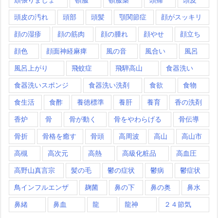
頭皮の汚れ
頭部
頭髪
顎関節症
顔がスッキリ
顔の湿疹
顔の筋肉
顔の腫れ
顔やせ
顔立ち
顔色
顔面神経麻痺
風の音
風合い
風呂
風呂上がり
飛蚊症
飛騨高山
食器洗い
食器洗いスポンジ
食器洗い洗剤
食欲
食物
食生活
食酢
養徳標準
養肝
養育
香の洗剤
香炉
骨
骨が動く
骨をやわらげる
骨伝導
骨折
骨格を癒す
骨頭
高周波
高山
高山市
高槻
高次元
高熱
高級化粧品
高血圧
高野山真言宗
髪の毛
鬱の症状
鬱病
鬱症状
鳥インフルエンザ
麹菌
鼻の下
鼻の奥
鼻水
鼻緒
鼻血
龍
龍神
２４節気