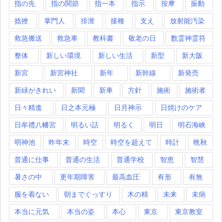
指の先
指の関節
指一本
指示
按摩
振動
捻挫
掌門人
排泄
接種
支え
放射能汚染
救急搬送
救急車
教科書
敬老の日
数霊神霊符
整体
新しい環境
新しい生活
新型
新大阪
新宮
新宮神社
新年
新幹線
新発売
新緑がきれい
新聞
新車
方針
施術
施術者
日々精進
日之本元極
日月神示
日焼けのケア
日牟禮八幡宮
明るい話
明るく
明日
明石海峡
明神池
昨年末
時空
時空を超えて
時計
晩秋
普通に仕事
普通の生活
普通学校
智恵
智慧
暑さの中
更年期障害
最高血圧
有形
有無
服を着ない
朝までぐっすり
木の精
未来
未病
本当に元気
本当の姿
本心
東京
東京教室