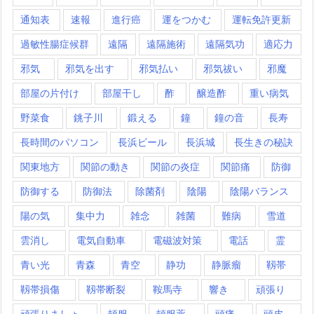
通知表
速報
進行癌
運をつかむ
運転免許更新
過敏性腸症候群
遠隔
遠隔施術
遠隔気功
適応力
邪気
邪気を出す
邪気払い
邪気祓い
邪魔
部屋の片付け
部屋干し
酢
醸造酢
重い病気
野菜食
銚子川
鍛える
鐘
鐘の音
長寿
長時間のパソコン
長浜ビール
長浜城
長生きの秘訣
関東地方
関節の動き
関節の炎症
関節痛
防御
防御する
防御法
除菌剤
陰陽
陰陽バランス
陽の気
集中力
雑念
雑菌
難病
雪道
雲消し
電気自動車
電磁波対策
電話
霊
青い光
青森
青空
静功
静脈瘤
靱帯
靱帯損傷
靱帯断裂
鞍馬寺
響き
頑張り
頑張りましょ
頓服
頓服薬
頭痛
頭皮