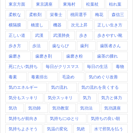
東京方面
東京講座
東海村
松葉杖
枯れ葉
柔軟な
柔軟剤
栄養士
桃田選手
梅花
森信三
横隔膜
橋渡し
機器
次元上昇
正しい生き方
正しい道
武漢
武漢肺炎
歩き
歩きやすい靴
歩き方
歩法
歯ならび
歯列
歯医者さん
歯磨き
歯磨き剤
歯磨き粉
歯茎の腫れ
死にたい気持ち
毎日がクリスマス
毎日の生活
毒物
毒素
毒素排出
毛染め
気のめぐり改善
気のエネルギー
気の流れ
気の流れを良くする
気分もスッキリ
気分スッキリ
気力
気力と体力
気功
気功師
気功教室
気功法
気功講座
気持ちが前向き
気持ちにゆとり
気持ちの良い朝
気持ちよさそう
気温の変化
気絶
水で邪気を払う