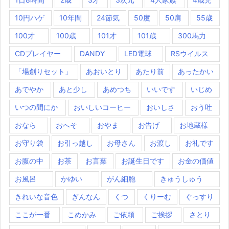
10円ハゲ
10年間
24節気
50度
50肩
55歳
100才
100歳
101才
101歳
300馬力
CDプレイヤー
DANDY
LED電球
RSウイルス
「場創りセット」
あおいとり
あたり前
あったかい
あでやか
あと少し
あめつち
いいです
いじめ
いつの間にか
おいしいコーヒー
おいしさ
おう吐
おなら
おへそ
おやま
お告げ
お地蔵様
お守り袋
お引っ越し
お母さん
お渡し
お礼です
お腹の中
お茶
お言葉
お誕生日です
お金の価値
お風呂
かゆい
がん細胞
きゅうしゅう
きれいな音色
ぎんなん
くつ
くりーむ
ぐっすり
ここが一番
こめかみ
ご依頼
ご挨拶
さとり