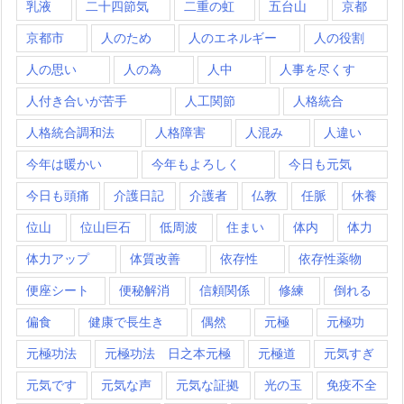
乳液
二十四節気
二重の虹
五台山
京都
京都市
人のため
人のエネルギー
人の役割
人の思い
人の為
人中
人事を尽くす
人付き合いが苦手
人工関節
人格統合
人格統合調和法
人格障害
人混み
人違い
今年は暖かい
今年もよろしく
今日も元気
今日も頭痛
介護日記
介護者
仏教
任脈
休養
位山
位山巨石
低周波
住まい
体内
体力
体力アップ
体質改善
依存性
依存性薬物
便座シート
便秘解消
信頼関係
修練
倒れる
偏食
健康で長生き
偶然
元極
元極功
元極功法
元極功法 日之本元極
元極道
元気すぎ
元気です
元気な声
元気な証拠
光の玉
免疫不全