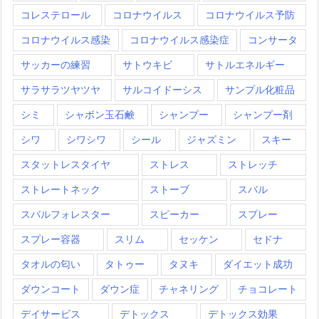
コレステロール
コロナウイルス
コロナウイルス予防
コロナウイルス感染
コロナウイルス感染症
コンサータ
サッカーの練習
サトウキビ
サトルエネルギー
サラサラツヤツヤ
サルコイドーシス
サンプル化粧品
シミ
シャボン玉石鹸
シャンプー
シャンプー剤
シワ
シワシワ
シール
ジャズミン
スキー
スタットレスタイヤ
ストレス
ストレッチ
ストレートネック
ストーブ
スバル
スバルフォレスター
スピーカー
スプレー
スプレー容器
スリム
セッケン
セドナ
タオルの匂い
タトゥー
タヌキ
ダイエット成功
ダウンコート
ダウン症
チャネリング
チョコレート
デイサービス
デトックス
デトックス効果