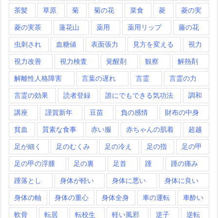
茶髪
草原
菊
菊の花
菜食
菱
菱の実
菱の実茶
蓮花山
薬用
薬用リップ
藤の花
虫刺され
血糖値
表面張力
見方を変える
視力
視力改善
視力検査
覚醒剤
観察
解熱剤
解離性人格障害
言葉の遅れ
言霊
言霊の力
言霊の効果
読者登録
誰にでもできる気功法
調和
講座
謹賀新年
豆苗
負の感情
財布の中身
貧血
質素な食事
赤い服
赤ちゃんの肌着
超越
足が細く
足のむくみ
足の冷え
足の指
足の甲
足の甲の浮腫
足の裏
足首
踵
踵の痛み
踵落とし
身体が軽い
身体に悪い
身体に良い
身体の軸
身体の重心
身体全身
車の運転
車酔い
軟骨
転居
転校生
軽い風邪
逆子
逆転