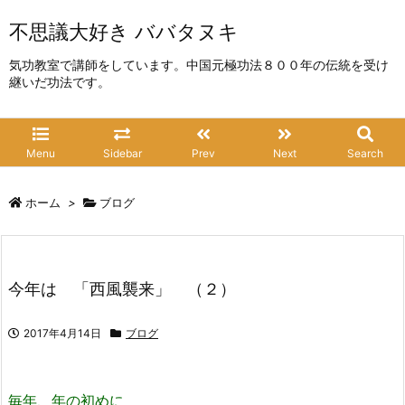
不思議大好き ババタヌキ
気功教室で講師をしています。中国元極功法８００年の伝統を受け
継いだ功法です。
Menu
Sidebar
Prev
Next
Search
ホーム
>
ブログ
今年は 「西風襲来」 （２）
2017年4月14日
ブログ
毎年、年の初めに