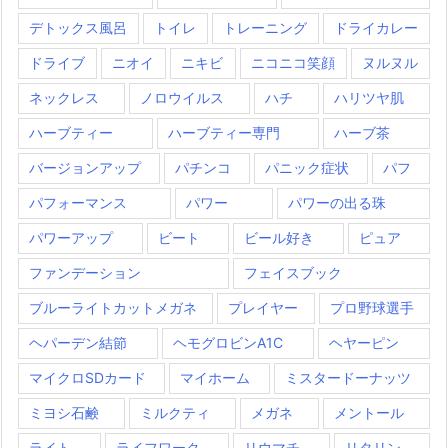
デトックス風呂
トイレ
トレーニング
ドライカレー
ドライブ
ニオイ
ニキビ
ニコニコ笑顔
ヌルヌル
ネックレス
ノロウイルス
ハチ
ハリツヤ肌
ハーブティー
ハーブティー専門
ハーブ茶
バージョンアップ
パチンコ
パニック症状
パフ
パフォーマンス
パワー
パワーの出る珠
パワーアップ
ビート
ビール好き
ピュア
ファンデーション
フェイスブック
ブルーライトカットメガネ
プレイヤー
プロ野球選手
ヘパーデン結節
ヘモグロビンA1C
ヘヤーピン
マイクロSDカード
マイホーム
ミスタードーナッツ
ミヨシ石鹸
ミルクティ
メガネ
メントール
ライト
ライフワーク
リウマチ
リタリン