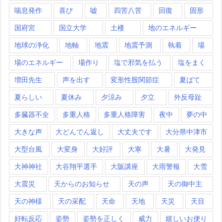
喘息発作
喜び
嘘
四苦八苦
回復
固形
国府宮
国立大学
土楼
地のエネルギー
地球の浄化
地軸
地震
地震予測
執着
場
場のエネルギー
場作り
塩で邪気を払う
塩をまく
増田先生
声を出す
変形性股関節症
夏ばて
夏らしい
夏休み
夕涼み
夕立
外反母趾
多臓器不全
多重人格
多重人格障害
夜中
夢の中
大きな声
大どんでん返し
大丈夫です
大分県中津市
大型台風
大変身
大好評
大寒
大暑
大発見
大神神社
大谷翔平選手
大阪講座
大雨警報
大雪
大震災
天からのお知らせ
天の声
天の御中主
天の神様
天の采配
天命
天地
天災
天目
好転反応
姿勢
姿勢を正しく
威力
嬉しいお便り