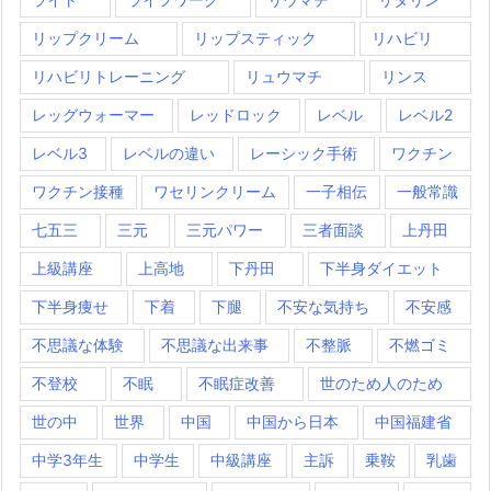
リップクリーム
リップスティック
リハビリ
リハビリトレーニング
リュウマチ
リンス
レッグウォーマー
レッドロック
レベル
レベル2
レベル3
レベルの違い
レーシック手術
ワクチン
ワクチン接種
ワセリンクリーム
一子相伝
一般常識
七五三
三元
三元パワー
三者面談
上丹田
上級講座
上高地
下丹田
下半身ダイエット
下半身痩せ
下着
下腿
不安な気持ち
不安感
不思議な体験
不思議な出来事
不整脈
不燃ゴミ
不登校
不眠
不眠症改善
世のため人のため
世の中
世界
中国
中国から日本
中国福建省
中学3年生
中学生
中級講座
主訴
乗鞍
乳歯