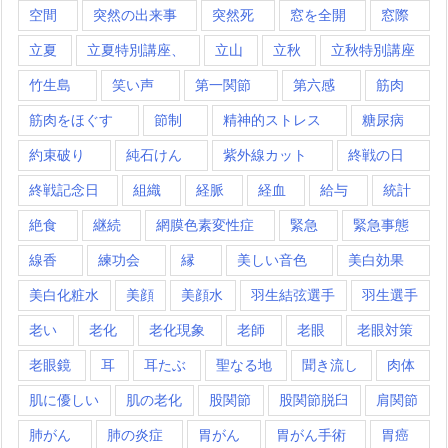
空間
突然の出来事
突然死
窓を全開
窓際
立夏
立夏特別講座、
立山
立秋
立秋特別講座
竹生島
笑い声
第一関節
第六感
筋肉
筋肉をほぐす
節制
精神的ストレス
糖尿病
約束破り
純石けん
紫外線カット
終戦の日
終戦記念日
組織
経脈
経血
給与
統計
絶食
継続
網膜色素変性症
緊急
緊急事態
線香
練功会
縁
美しい音色
美白効果
美白化粧水
美顔
美顔水
羽生結弦選手
羽生選手
老い
老化
老化現象
老師
老眼
老眼対策
老眼鏡
耳
耳たぶ
聖なる地
聞き流し
肉体
肌に優しい
肌の老化
股関節
股関節脱臼
肩関節
肺がん
肺の炎症
胃がん
胃がん手術
胃癌