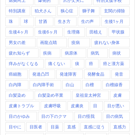
燃費向上
爆発的
爪が丈夫に
特別支援学校
特別講座
狛犬さん
狭心症
獅子舞
玄関の掃除
珠
球
甘酒
生き方
生の声
生後1ヶ月
生後4ヶ月
生後6ヶ月
生理痛
田植え
甲状腺
男女の差
画龍点睛
疫病
疲れない身体
疲れ知らず
疾病
病原体
病気
病状
痒みがなくなる
痛くない
痰
癌
癌と漢方薬
癌細胞
発達凸凹
発達障害
発酵食品
発音
白内障
白内障手術
白山
白檀
白檀線香
白髪染め
白髪染め卒業
皇祖皇太神宮
皮膚
皮膚トラブル
皮膚呼吸
皮膚炎
目
目が悪い
目のかゆみ
目の下のクマ
目の怪我
目の病気
目やに
目医者
目薬
直感
直感に従う
直感力