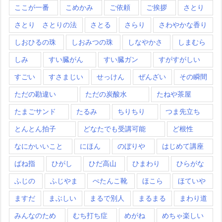
ここが一番
こめかみ
ご依頼
ご挨拶
さとり
さとり さとりの法
さとる
さらり
さわやかな香り
しおひるの珠
しおみつの珠
しなやかさ
しまむら
しみ
すい臓がん
すい臓ガン
すがすがしい
すごい
すさまじい
せっけん
ぜんざい
その瞬間
ただの勘違い
ただの炭酸水
たねや茶屋
たまごサンド
たるみ
ちりちり
つま先立ち
とんとん拍子
どなたでも受講可能
ど根性
なにかいいこと
にほん
のぼりや
はじめて講座
ばね指
ひがし
ひだ高山
ひまわり
ひらがな
ふじの
ふじやま
ぺたんこ靴
ほこら
ほていや
ますだ
まぶしい
まるで別人
まるまる
まわり道
みんなのため
むち打ち症
めがね
めちゃ楽しい