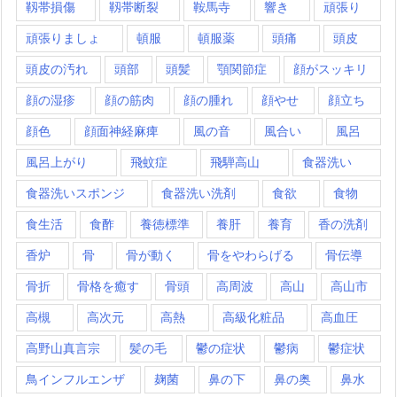
靱帯損傷
靱帯断裂
鞍馬寺
響き
頑張り
頑張りましょ
頓服
頓服薬
頭痛
頭皮
頭皮の汚れ
頭部
頭髪
顎関節症
顔がスッキリ
顔の湿疹
顔の筋肉
顔の腫れ
顔やせ
顔立ち
顔色
顔面神経麻痺
風の音
風合い
風呂
風呂上がり
飛蚊症
飛騨高山
食器洗い
食器洗いスポンジ
食器洗い洗剤
食欲
食物
食生活
食酢
養徳標準
養肝
養育
香の洗剤
香炉
骨
骨が動く
骨をやわらげる
骨伝導
骨折
骨格を癒す
骨頭
高周波
高山
高山市
高槻
高次元
高熱
高級化粧品
高血圧
高野山真言宗
髪の毛
鬱の症状
鬱病
鬱症状
鳥インフルエンザ
麹菌
鼻の下
鼻の奥
鼻水