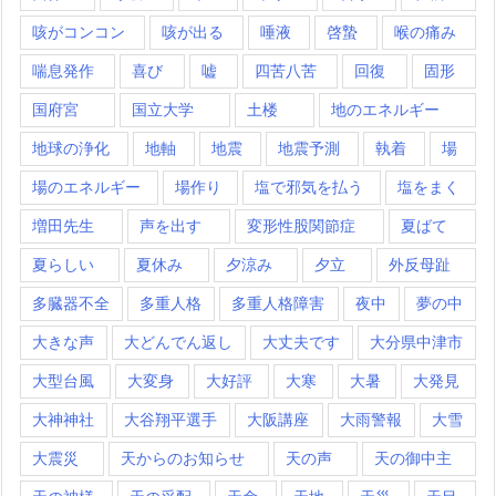
咳がコンコン
咳が出る
唾液
啓蟄
喉の痛み
喘息発作
喜び
嘘
四苦八苦
回復
固形
国府宮
国立大学
土楼
地のエネルギー
地球の浄化
地軸
地震
地震予測
執着
場
場のエネルギー
場作り
塩で邪気を払う
塩をまく
増田先生
声を出す
変形性股関節症
夏ばて
夏らしい
夏休み
夕涼み
夕立
外反母趾
多臓器不全
多重人格
多重人格障害
夜中
夢の中
大きな声
大どんでん返し
大丈夫です
大分県中津市
大型台風
大変身
大好評
大寒
大暑
大発見
大神神社
大谷翔平選手
大阪講座
大雨警報
大雪
大震災
天からのお知らせ
天の声
天の御中主