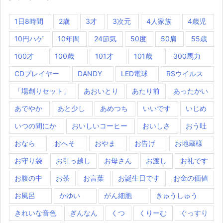
1日8時間
2歳
3才
3次元
4人家族
4歳児
10円ハゲ
10年間
24節気
50度
50肩
55歳
100才
100歳
101才
101歳
300馬力
CDプレイヤー
DANDY
LED電球
RSウイルス
「場創りセット」
あおいとり
あたり前
あったかい
あでやか
あと少し
あめつち
いいです
いじめ
いつの間にか
おいしいコーヒー
おいしさ
おう吐
おなら
おへそ
おやま
お告げ
お地蔵様
お守り袋
お引っ越し
お母さん
お渡し
お礼です
お腹の中
お茶
お言葉
お誕生日です
お金の価値
お風呂
かゆい
がん細胞
きゅうしゅう
きれいな音色
ぎんなん
くつ
くりーむ
ぐっすり