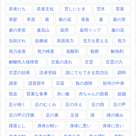
若者たち
若者文化
苦しいとき
茨木
茶葉
茶髪
草原
菊
菊の花
菜食
菱
菱の実
菱の実茶
蓮花山
薬用
薬用リップ
藤の花
虫刺され
血糖値
表面張力
見方を変える
視力
視力改善
視力検査
覚醒剤
観察
解熱剤
解離性人格障害
言葉の遅れ
言霊
言霊の力
言霊の効果
読者登録
誰にでもできる気功法
調和
講座
謹賀新年
豆苗
負の感情
財布の中身
貧血
質素な食事
赤い服
赤ちゃんの肌着
超越
足が細く
足のむくみ
足の冷え
足の指
足の甲
足の甲の浮腫
足の裏
足首
踵
踵の痛み
踵落とし
身体が軽い
身体に悪い
身体に良い