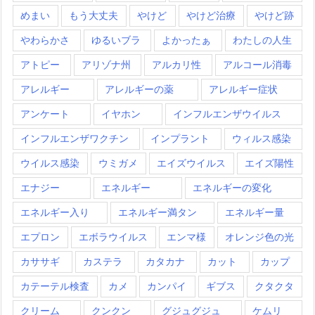
めまい
もう大丈夫
やけど
やけど治療
やけど跡
やわらかさ
ゆるいブラ
よかったぁ
わたしの人生
アトピー
アリゾナ州
アルカリ性
アルコール消毒
アレルギー
アレルギーの薬
アレルギー症状
アンケート
イヤホン
インフルエンザウイルス
インフルエンザワクチン
インプラント
ウィルス感染
ウイルス感染
ウミガメ
エイズウイルス
エイズ陽性
エナジー
エネルギー
エネルギーの変化
エネルギー入り
エネルギー満タン
エネルギー量
エプロン
エボラウイルス
エンマ様
オレンジ色の光
カササギ
カステラ
カタカナ
カット
カップ
カテーテル検査
カメ
カンパイ
ギブス
クタクタ
クリーム
クンクン
グジュグジュ
ケムリ