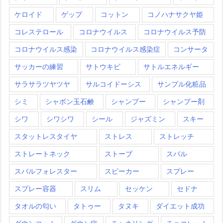
ケロイド
ゲップ
コットン
コノハナサクヤ姫
コレステロール
コロナウイルス
コロナウイルス予防
コロナウイルス感染
コロナウイルス感染症
コンサータ
サッカーの練習
サトウキビ
サトルエネルギー
サラサラツヤツヤ
サルコイドーシス
サンプル化粧品
シミ
シャボン玉石鹸
シャンプー
シャンプー剤
シワ
シワシワ
シール
ジャズミン
スキー
スタットレスタイヤ
ストレス
ストレッチ
ストレートネック
ストーブ
スバル
スバルフォレスター
スピーカー
スプレー
スプレー容器
スリム
セッケン
セドナ
タオルの匂い
タトゥー
タヌキ
ダイエット成功