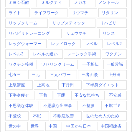
ミヨシ石鹸
ミルクティ
メガネ
メントール
ライト
ライフワーク
リウマチ
リタリン
リップクリーム
リップスティック
リハビリ
リハビリトレーニング
リュウマチ
リンス
レッグウォーマー
レッドロック
レベル
レベル2
レベル3
レベルの違い
レーシック手術
ワクチン
ワクチン接種
ワセリンクリーム
一子相伝
一般常識
七五三
三元
三元パワー
三者面談
上丹田
上級講座
上高地
下丹田
下半身ダイエット
下半身痩せ
下着
下腿
不安な気持ち
不安感
不思議な体験
不思議な出来事
不整脈
不燃ゴミ
不登校
不眠
不眠症改善
世のため人のため
世の中
世界
中国
中国から日本
中国福建省