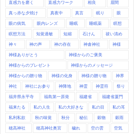
直感力を磨く
直感力ワーク
相良
眉間
真っ赤な夕焼け
真夜中
真言
眠り
眼
眼の病気
眼内レンズ
睡眠
睡眠薬
瞑想
瞑想方法
知覚過敏
短縮
石けん
祓い清め
神々
神の声
神の存在
神倉神社
神様
神様ありがとう
神様からのご褒美
神様からのプレゼント
神様からのメッセージ
神様からの贈り物
神様の化身
神様の贈り物
神界
神社
神社にお参り
神降地
神霊
神霊符
祭り
福井県永平寺
福島第一原発
福建省
福建省厦門
福来たる
私の人生
私の大好きな
私の目
私の耳
私利私欲
秋の味覚
秋分
秘伝
穀物
穀雨
穂高神社
穂高神社奥宮
穢れ
空の雲
空気