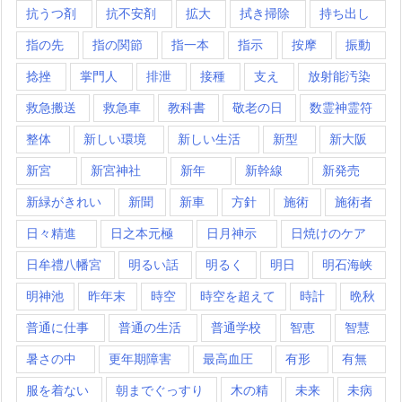
抗うつ剤
抗不安剤
拡大
拭き掃除
持ち出し
指の先
指の関節
指一本
指示
按摩
振動
捻挫
掌門人
排泄
接種
支え
放射能汚染
救急搬送
救急車
教科書
敬老の日
数霊神霊符
整体
新しい環境
新しい生活
新型
新大阪
新宮
新宮神社
新年
新幹線
新発売
新緑がきれい
新聞
新車
方針
施術
施術者
日々精進
日之本元極
日月神示
日焼けのケア
日牟禮八幡宮
明るい話
明るく
明日
明石海峡
明神池
昨年末
時空
時空を超えて
時計
晩秋
普通に仕事
普通の生活
普通学校
智恵
智慧
暑さの中
更年期障害
最高血圧
有形
有無
服を着ない
朝までぐっすり
木の精
未来
未病