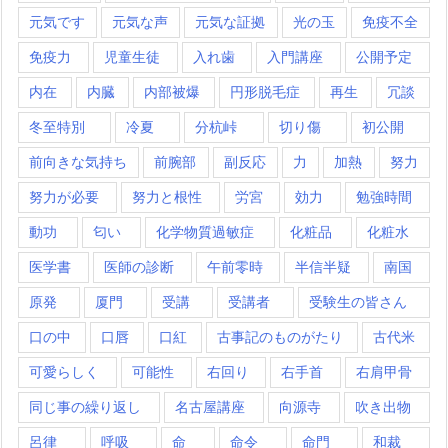
元気です
元気な声
元気な証拠
光の玉
免疫不全
免疫力
児童生徒
入れ歯
入門講座
公開予定
内在
内臓
内部被爆
円形脱毛症
再生
冗談
冬至特別
冷夏
分杭峠
切り傷
初公開
前向きな気持ち
前腕部
副反応
力
加熱
努力
努力が必要
努力と根性
労宮
効力
勉強時間
動功
匂い
化学物質過敏症
化粧品
化粧水
医学書
医師の診断
午前零時
半信半疑
南国
原発
厦門
受講
受講者
受験生の皆さん
口の中
口唇
口紅
古事記のものがたり
古代米
可愛らしく
可能性
右回り
右手首
右肩甲骨
同じ事の繰り返し
名古屋講座
向源寺
吹き出物
呂律
呼吸
命
命令
命門
和裁