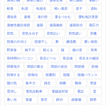
身体の軸
身体の重心
身体全身
車の運転
車酔い
軟骨
転居
転校生
軽い風邪
逆子
逆転
通知表
速報
進行癌
運をつかむ
運転免許更新
過敏性腸症候群
遠隔
遠隔施術
遠隔気功
適応力
邪気
邪気を出す
邪気払い
邪気祓い
邪魔
部屋の片付け
部屋干し
酢
醸造酢
重い病気
野菜食
銚子川
鍛える
鐘
鐘の音
長寿
長時間のパソコン
長浜ビール
長浜城
長生きの秘訣
関東地方
関節の動き
関節の炎症
関節痛
防御
防御する
防御法
除菌剤
陰陽
陰陽バランス
陽の気
集中力
雑念
雑菌
難病
雪道
雲消し
電気自動車
電磁波対策
電話
霊
青い光
青森
青空
静功
静脈瘤
靱帯