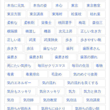
本当に元気
本当の姿
本心
東京
東京教室
東京方面
東京講座
東海村
松葉杖
枯れ葉
柔軟な
柔軟剤
栄養士
桃田選手
梅花
森信三
横隔膜
橋渡し
機器
次元上昇
正しい生き方
正しい道
武漢
武漢肺炎
歩き
歩きやすい靴
歩き方
歩法
歯ならび
歯列
歯医者さん
歯磨き
歯磨き剤
歯磨き粉
歯茎の腫れ
死にたい気持ち
毎日がクリスマス
毎日の生活
毒物
毒素
毒素排出
毛染め
気のめぐり改善
気のエネルギー
気の流れ
気の流れを良くする
気分もスッキリ
気分スッキリ
気力
気力と体力
気功
気功師
気功教室
気功法
気功講座
気持ちが前向き
気持ちにゆとり
気持ちの良い朝