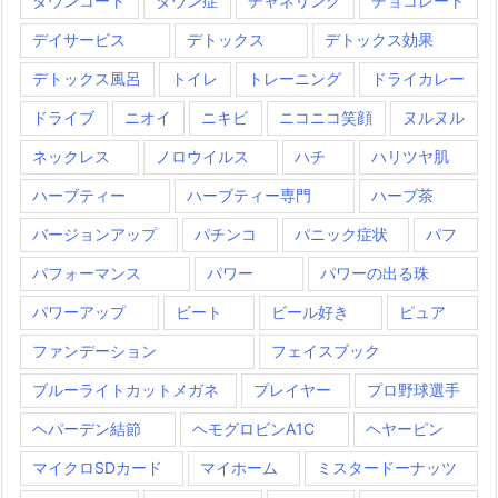
ダウンコート
ダウン症
チャネリング
チョコレート
デイサービス
デトックス
デトックス効果
デトックス風呂
トイレ
トレーニング
ドライカレー
ドライブ
ニオイ
ニキビ
ニコニコ笑顔
ヌルヌル
ネックレス
ノロウイルス
ハチ
ハリツヤ肌
ハーブティー
ハーブティー専門
ハーブ茶
バージョンアップ
パチンコ
パニック症状
パフ
パフォーマンス
パワー
パワーの出る珠
パワーアップ
ビート
ビール好き
ピュア
ファンデーション
フェイスブック
ブルーライトカットメガネ
プレイヤー
プロ野球選手
ヘパーデン結節
ヘモグロビンA1C
ヘヤーピン
マイクロSDカード
マイホーム
ミスタードーナッツ