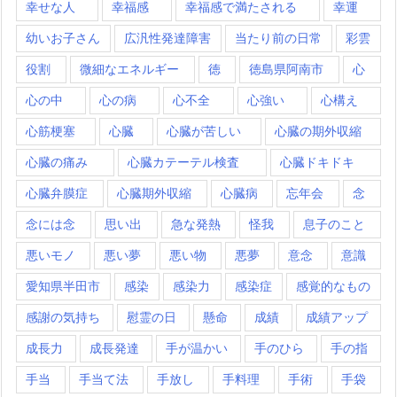
幸せな人
幸福感
幸福感で満たされる
幸運
幼いお子さん
広汎性発達障害
当たり前の日常
彩雲
役割
微細なエネルギー
徳
徳島県阿南市
心
心の中
心の病
心不全
心強い
心構え
心筋梗塞
心臓
心臓が苦しい
心臓の期外収縮
心臓の痛み
心臓カテーテル検査
心臓ドキドキ
心臓弁膜症
心臓期外収縮
心臓病
忘年会
念
念には念
思い出
急な発熱
怪我
息子のこと
悪いモノ
悪い夢
悪い物
悪夢
意念
意識
愛知県半田市
感染
感染力
感染症
感覚的なもの
感謝の気持ち
慰霊の日
懸命
成績
成績アップ
成長力
成長発達
手が温かい
手のひら
手の指
手当
手当て法
手放し
手料理
手術
手袋