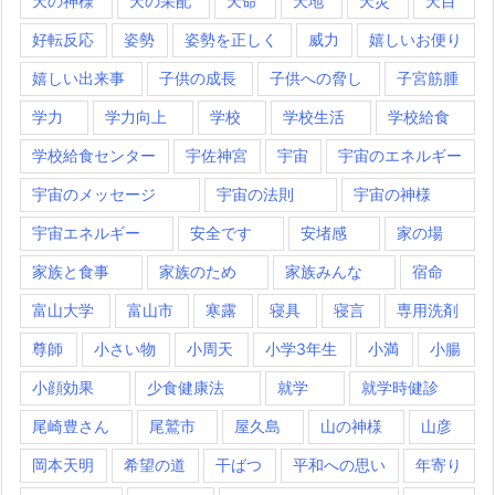
天の神様
天の采配
天命
天地
天災
天目
好転反応
姿勢
姿勢を正しく
威力
嬉しいお便り
嬉しい出来事
子供の成長
子供への脅し
子宮筋腫
学力
学力向上
学校
学校生活
学校給食
学校給食センター
宇佐神宮
宇宙
宇宙のエネルギー
宇宙のメッセージ
宇宙の法則
宇宙の神様
宇宙エネルギー
安全です
安堵感
家の場
家族と食事
家族のため
家族みんな
宿命
富山大学
富山市
寒露
寝具
寝言
専用洗剤
尊師
小さい物
小周天
小学3年生
小満
小腸
小顔効果
少食健康法
就学
就学時健診
尾崎豊さん
尾鷲市
屋久島
山の神様
山彦
岡本天明
希望の道
干ばつ
平和への思い
年寄り