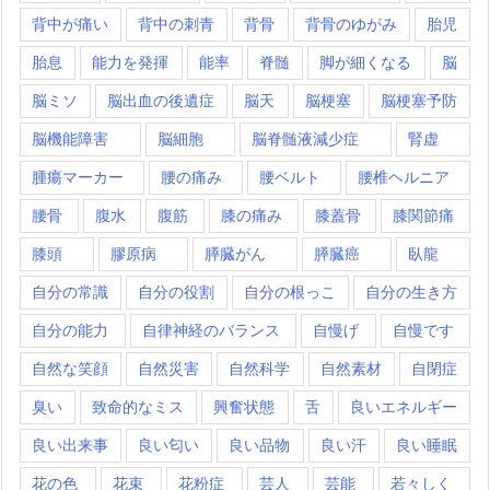
背中が痛い
背中の刺青
背骨
背骨のゆがみ
胎児
胎息
能力を発揮
能率
脊髄
脚が細くなる
脳
脳ミソ
脳出血の後遺症
脳天
脳梗塞
脳梗塞予防
脳機能障害
脳細胞
脳脊髄液減少症
腎虚
腫瘍マーカー
腰の痛み
腰ベルト
腰椎ヘルニア
腰骨
腹水
腹筋
膝の痛み
膝蓋骨
膝関節痛
膝頭
膠原病
膵臓がん
膵臓癌
臥龍
自分の常識
自分の役割
自分の根っこ
自分の生き方
自分の能力
自律神経のバランス
自慢げ
自慢です
自然な笑顔
自然災害
自然科学
自然素材
自閉症
臭い
致命的なミス
興奮状態
舌
良いエネルギー
良い出来事
良い匂い
良い品物
良い汗
良い睡眠
花の色
花束
花粉症
芸人
芸能
若々しく