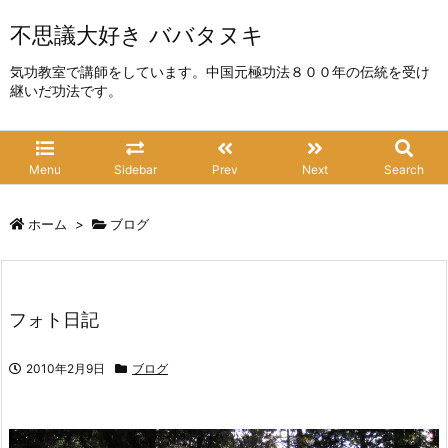
不思議大好き ババタヌキ
気功教室で講師をしています。中国元極功法８００年の伝統を受け
継いだ功法です。
Menu
Sidebar
Prev
Next
Search
ホーム
>
ブログ
フォト日記
2010年2月9日
ブログ