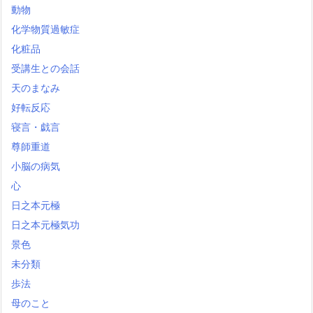
動物
化学物質過敏症
化粧品
受講生との会話
天のまなみ
好転反応
寝言・戯言
尊師重道
小脳の病気
心
日之本元極
日之本元極気功
景色
未分類
歩法
母のこと