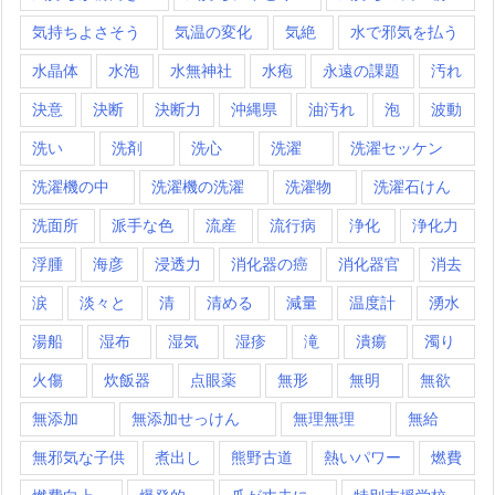
気持ちよさそう
気温の変化
気絶
水で邪気を払う
水晶体
水泡
水無神社
水疱
永遠の課題
汚れ
決意
決断
決断力
沖縄県
油汚れ
泡
波動
洗い
洗剤
洗心
洗濯
洗濯セッケン
洗濯機の中
洗濯機の洗濯
洗濯物
洗濯石けん
洗面所
派手な色
流産
流行病
浄化
浄化力
浮腫
海彦
浸透力
消化器の癌
消化器官
消去
涙
淡々と
清
清める
減量
温度計
湧水
湯船
湿布
湿気
湿疹
滝
潰瘍
濁り
火傷
炊飯器
点眼薬
無形
無明
無欲
無添加
無添加せっけん
無理無理
無給
無邪気な子供
煮出し
熊野古道
熱いパワー
燃費