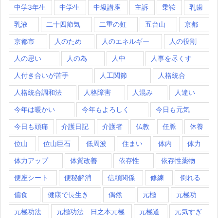
中学3年生
中学生
中級講座
主訴
乗鞍
乳歯
乳液
二十四節気
二重の虹
五台山
京都
京都市
人のため
人のエネルギー
人の役割
人の思い
人の為
人中
人事を尽くす
人付き合いが苦手
人工関節
人格統合
人格統合調和法
人格障害
人混み
人違い
今年は暖かい
今年もよろしく
今日も元気
今日も頭痛
介護日記
介護者
仏教
任脈
休養
位山
位山巨石
低周波
住まい
体内
体力
体力アップ
体質改善
依存性
依存性薬物
便座シート
便秘解消
信頼関係
修練
倒れる
偏食
健康で長生き
偶然
元極
元極功
元極功法
元極功法 日之本元極
元極道
元気すぎ