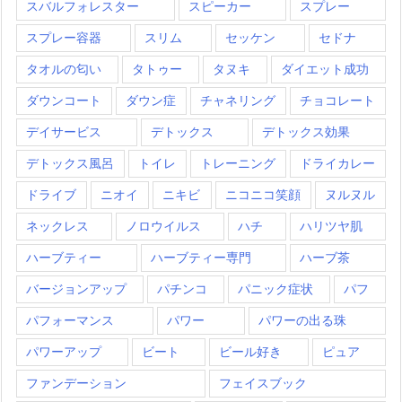
スバルフォレスター
スピーカー
スプレー
スプレー容器
スリム
セッケン
セドナ
タオルの匂い
タトゥー
タヌキ
ダイエット成功
ダウンコート
ダウン症
チャネリング
チョコレート
デイサービス
デトックス
デトックス効果
デトックス風呂
トイレ
トレーニング
ドライカレー
ドライブ
ニオイ
ニキビ
ニコニコ笑顔
ヌルヌル
ネックレス
ノロウイルス
ハチ
ハリツヤ肌
ハーブティー
ハーブティー専門
ハーブ茶
バージョンアップ
パチンコ
パニック症状
パフ
パフォーマンス
パワー
パワーの出る珠
パワーアップ
ビート
ビール好き
ピュア
ファンデーション
フェイスブック