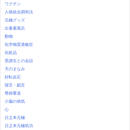
ワクチン
人格統合調和法
元極グッズ
出毒素風呂
動物
化学物質過敏症
化粧品
受講生との会話
天のまなみ
好転反応
寝言・戯言
尊師重道
小脳の病気
心
日之本元極
日之本元極気功