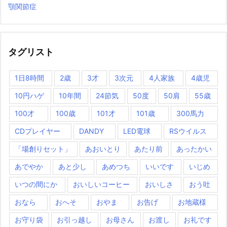
顎関節症
タグリスト
1日8時間
2歳
3才
3次元
4人家族
4歳児
10円ハゲ
10年間
24節気
50度
50肩
55歳
100才
100歳
101才
101歳
300馬力
CDプレイヤー
DANDY
LED電球
RSウイルス
「場創りセット」
あおいとり
あたり前
あったかい
あでやか
あと少し
あめつち
いいです
いじめ
いつの間にか
おいしいコーヒー
おいしさ
おう吐
おなら
おへそ
おやま
お告げ
お地蔵様
お守り袋
お引っ越し
お母さん
お渡し
お礼です