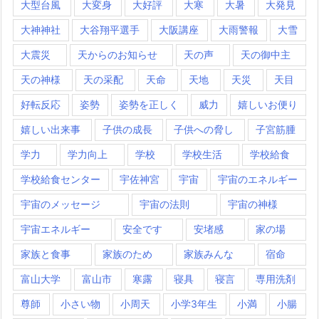
大型台風
大変身
大好評
大寒
大暑
大発見
大神神社
大谷翔平選手
大阪講座
大雨警報
大雪
大震災
天からのお知らせ
天の声
天の御中主
天の神様
天の采配
天命
天地
天災
天目
好転反応
姿勢
姿勢を正しく
威力
嬉しいお便り
嬉しい出来事
子供の成長
子供への脅し
子宮筋腫
学力
学力向上
学校
学校生活
学校給食
学校給食センター
宇佐神宮
宇宙
宇宙のエネルギー
宇宙のメッセージ
宇宙の法則
宇宙の神様
宇宙エネルギー
安全です
安堵感
家の場
家族と食事
家族のため
家族みんな
宿命
富山大学
富山市
寒露
寝具
寝言
専用洗剤
尊師
小さい物
小周天
小学3年生
小満
小腸