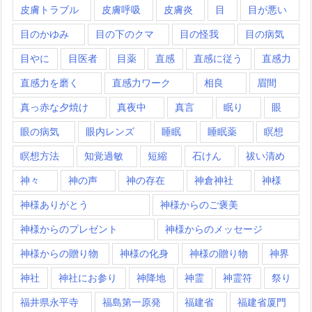
皮膚トラブル
皮膚呼吸
皮膚炎
目
目が悪い
目のかゆみ
目の下のクマ
目の怪我
目の病気
目やに
目医者
目薬
直感
直感に従う
直感力
直感力を磨く
直感力ワーク
相良
眉間
真っ赤な夕焼け
真夜中
真言
眠り
眼
眼の病気
眼内レンズ
睡眠
睡眠薬
瞑想
瞑想方法
知覚過敏
短縮
石けん
祓い清め
神々
神の声
神の存在
神倉神社
神様
神様ありがとう
神様からのご褒美
神様からのプレゼント
神様からのメッセージ
神様からの贈り物
神様の化身
神様の贈り物
神界
神社
神社にお参り
神降地
神霊
神霊符
祭り
福井県永平寺
福島第一原発
福建省
福建省厦門