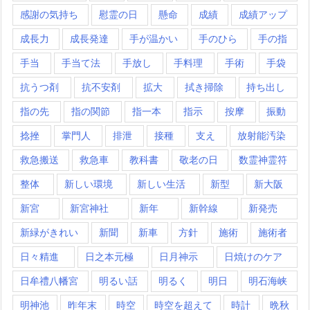
感謝の気持ち
慰霊の日
懸命
成績
成績アップ
成長力
成長発達
手が温かい
手のひら
手の指
手当
手当て法
手放し
手料理
手術
手袋
抗うつ剤
抗不安剤
拡大
拭き掃除
持ち出し
指の先
指の関節
指一本
指示
按摩
振動
捻挫
掌門人
排泄
接種
支え
放射能汚染
救急搬送
救急車
教科書
敬老の日
数霊神霊符
整体
新しい環境
新しい生活
新型
新大阪
新宮
新宮神社
新年
新幹線
新発売
新緑がきれい
新聞
新車
方針
施術
施術者
日々精進
日之本元極
日月神示
日焼けのケア
日牟禮八幡宮
明るい話
明るく
明日
明石海峡
明神池
昨年末
時空
時空を超えて
時計
晩秋