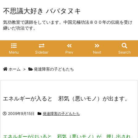
不思議大好き ババタヌキ
気功教室で講師をしています。中国元極功法８００年の伝統を受け
継いだ功法です。
Menu
Sidebar
Prev
Next
Search
ホーム
>
発達障害の子どもたち
エネルギーが入ると 邪気（悪いモノ）が出ます。
2009年9月15日
発達障害の子どもたち
エネルギーがはいると 邪気（悪いモノ）が、押し出され