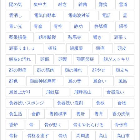
陽の気
集中力
雑念
雑菌
難病
雪道
雲消し
電気自動車
電磁波対策
電話
霊
青い光
青森
青空
静功
静脈瘤
靱帯
靱帯損傷
靱帯断裂
鞍馬寺
響き
頑張り
頑張りましょ
頓服
頓服薬
頭痛
頭皮
頭皮の汚れ
頭部
頭髪
顎関節症
顔がスッキリ
顔の湿疹
顔の筋肉
顔の腫れ
顔やせ
顔立ち
顔色
顔面神経麻痺
風の音
風合い
風呂
風呂上がり
飛蚊症
飛騨高山
食器洗い
食器洗いスポンジ
食器洗い洗剤
食欲
食物
食生活
食酢
養徳標準
養肝
養育
香の洗剤
香炉
骨
骨が動く
骨をやわらげる
骨伝導
骨折
骨格を癒す
骨頭
高周波
高山
高山市