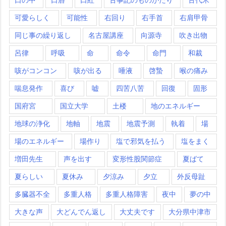
可愛らしく
可能性
右回り
右手首
右肩甲骨
同じ事の繰り返し
名古屋講座
向源寺
吹き出物
呂律
呼吸
命
命令
命門
和裁
咳がコンコン
咳が出る
唾液
啓蟄
喉の痛み
喘息発作
喜び
嘘
四苦八苦
回復
固形
国府宮
国立大学
土楼
地のエネルギー
地球の浄化
地軸
地震
地震予測
執着
場
場のエネルギー
場作り
塩で邪気を払う
塩をまく
増田先生
声を出す
変形性股関節症
夏ばて
夏らしい
夏休み
夕涼み
夕立
外反母趾
多臓器不全
多重人格
多重人格障害
夜中
夢の中
大きな声
大どんでん返し
大丈夫です
大分県中津市