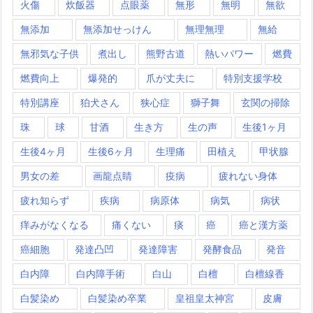
火傷
炊飯器
点眼薬
無形
無明
無欲
無添加
無添加せっけん
無理無理
無給
無邪気な子供
煮出し
熊野古道
熱いパワー
燃費
燃費向上
爆発的
爪が丈夫に
特別支援学校
特別講座
狛犬さん
狭心症
獅子舞
玄関の掃除
珠
球
甘酒
生き方
生の声
生後1ヶ月
生後4ヶ月
生後6ヶ月
生理痛
田植え
甲状腺
男女の差
画龍点睛
疫病
疲れない身体
疲れ知らず
疾病
病原体
病気
病状
痒みがなくなる
痛くない
痰
癌
癌と漢方薬
癌細胞
発達凸凹
発達障害
発酵食品
発音
白内障
白内障手術
白山
白檀
白檀線香
白髪染め
白髪染め卒業
皇祖皇太神宮
皮膚