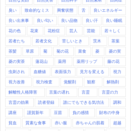
臭い
致命的なミス
興奮状態
舌
良いエネルギー
良い出来事
良い匂い
良い品物
良い汗
良い睡眠
花の色
花束
花粉症
芸人
芸能
若々しく
若者たち
若者文化
苦しいとき
茨木
茶葉
茶髪
草原
菊
菊の花
菜食
菱
菱の実
菱の実茶
蓮花山
薬用
薬用リップ
藤の花
虫刺され
血糖値
表面張力
見方を変える
視力
視力改善
視力検査
覚醒剤
観察
解熱剤
解離性人格障害
言葉の遅れ
言霊
言霊の力
言霊の効果
読者登録
誰にでもできる気功法
調和
講座
謹賀新年
豆苗
負の感情
財布の中身
貧血
質素な食事
赤い服
赤ちゃんの肌着
超越