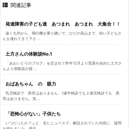
関連記事
発達障害の子ども達 あつまれ あつまれ 大集合！！
遠く九州から、飛行機を乗り継いで、ひだの高山まで、幼い子どもさ
んを連れてきて下さ ...
土方さんの体験談No.1
「あおいとりのブログ」を読まれて昨年12月より受講を始めた土方さ
んより体験談が届 ...
おばあちゃん の 眼力
乳児検診で 異常はありません。1歳半検診でも２歳児検診でも 異
常はありません。気 ...
「恐怖心がない」子供たち
いつだったか？ふと 見たニュースで、解説されていた内容に 疑問
を持ちました。最近 ...