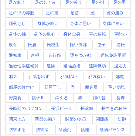
足が細く
足のむくみ
足の冷え
足の指
足の甲
足の甲の浮腫
足の裏
足首
踵
踵の痛み
踵落とし
身体が軽い
身体に悪い
身体に良い
身体の軸
身体の重心
身体全身
車の運転
車酔い
軟骨
転居
転校生
軽い風邪
逆子
逆転
通知表
速報
進行癌
運をつかむ
運転免許更新
過敏性腸症候群
遠隔
遠隔施術
遠隔気功
適応力
邪気
邪気を出す
邪気払い
邪気祓い
邪魔
部屋の片付け
部屋干し
酢
醸造酢
重い病気
野菜食
銚子川
鍛える
鐘
鐘の音
長寿
長時間のパソコン
長浜ビール
長浜城
長生きの秘訣
関東地方
関節の動き
関節の炎症
関節痛
防御
防御する
防御法
除菌剤
陰陽
陰陽バランス