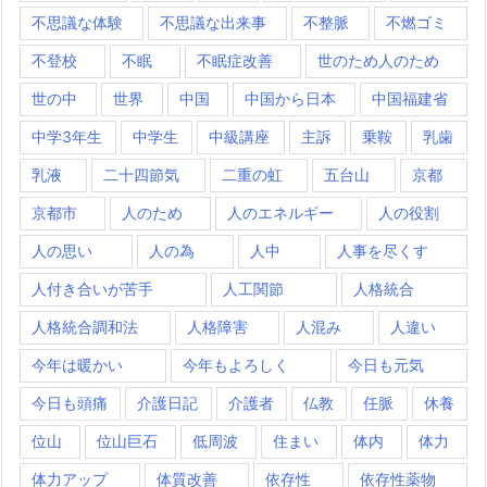
不思議な体験
不思議な出来事
不整脈
不燃ゴミ
不登校
不眠
不眠症改善
世のため人のため
世の中
世界
中国
中国から日本
中国福建省
中学3年生
中学生
中級講座
主訴
乗鞍
乳歯
乳液
二十四節気
二重の虹
五台山
京都
京都市
人のため
人のエネルギー
人の役割
人の思い
人の為
人中
人事を尽くす
人付き合いが苦手
人工関節
人格統合
人格統合調和法
人格障害
人混み
人違い
今年は暖かい
今年もよろしく
今日も元気
今日も頭痛
介護日記
介護者
仏教
任脈
休養
位山
位山巨石
低周波
住まい
体内
体力
体力アップ
体質改善
依存性
依存性薬物