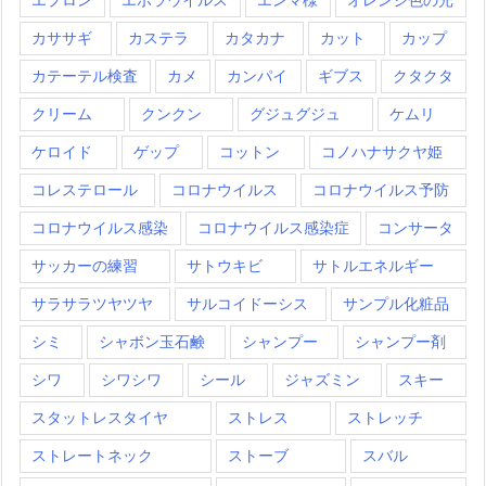
カササギ
カステラ
カタカナ
カット
カップ
カテーテル検査
カメ
カンパイ
ギブス
クタクタ
クリーム
クンクン
グジュグジュ
ケムリ
ケロイド
ゲップ
コットン
コノハナサクヤ姫
コレステロール
コロナウイルス
コロナウイルス予防
コロナウイルス感染
コロナウイルス感染症
コンサータ
サッカーの練習
サトウキビ
サトルエネルギー
サラサラツヤツヤ
サルコイドーシス
サンプル化粧品
シミ
シャボン玉石鹸
シャンプー
シャンプー剤
シワ
シワシワ
シール
ジャズミン
スキー
スタットレスタイヤ
ストレス
ストレッチ
ストレートネック
ストーブ
スバル