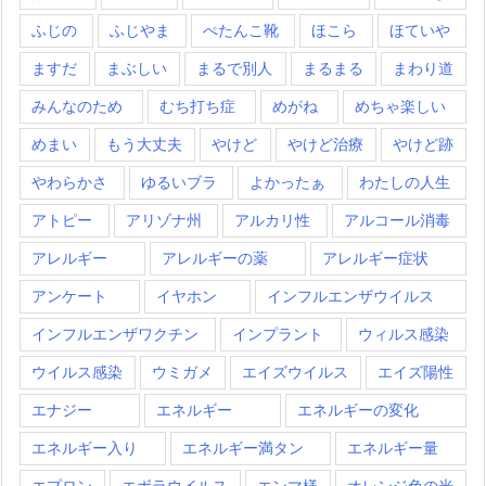
ふじの
ふじやま
ぺたんこ靴
ほこら
ほていや
ますだ
まぶしい
まるで別人
まるまる
まわり道
みんなのため
むち打ち症
めがね
めちゃ楽しい
めまい
もう大丈夫
やけど
やけど治療
やけど跡
やわらかさ
ゆるいブラ
よかったぁ
わたしの人生
アトピー
アリゾナ州
アルカリ性
アルコール消毒
アレルギー
アレルギーの薬
アレルギー症状
アンケート
イヤホン
インフルエンザウイルス
インフルエンザワクチン
インプラント
ウィルス感染
ウイルス感染
ウミガメ
エイズウイルス
エイズ陽性
エナジー
エネルギー
エネルギーの変化
エネルギー入り
エネルギー満タン
エネルギー量
エプロン
エボラウイルス
エンマ様
オレンジ色の光