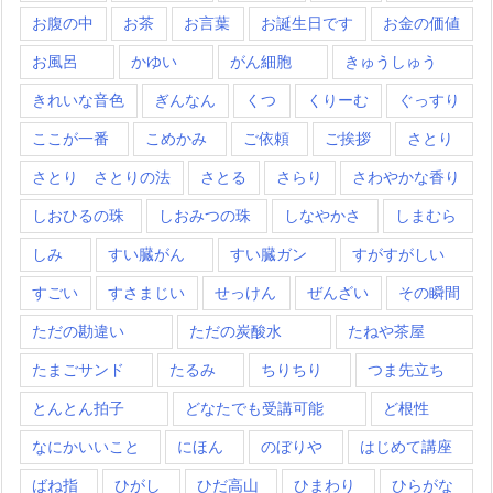
お腹の中
お茶
お言葉
お誕生日です
お金の価値
お風呂
かゆい
がん細胞
きゅうしゅう
きれいな音色
ぎんなん
くつ
くりーむ
ぐっすり
ここが一番
こめかみ
ご依頼
ご挨拶
さとり
さとり さとりの法
さとる
さらり
さわやかな香り
しおひるの珠
しおみつの珠
しなやかさ
しまむら
しみ
すい臓がん
すい臓ガン
すがすがしい
すごい
すさまじい
せっけん
ぜんざい
その瞬間
ただの勘違い
ただの炭酸水
たねや茶屋
たまごサンド
たるみ
ちりちり
つま先立ち
とんとん拍子
どなたでも受講可能
ど根性
なにかいいこと
にほん
のぼりや
はじめて講座
ばね指
ひがし
ひだ高山
ひまわり
ひらがな