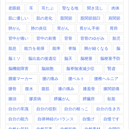
老眼鏡
耳
耳たぶ
聖なる地
聞き流し
肉体
肌に優しい
肌の老化
股関節
股関節脱臼
肩関節
肺がん
肺の炎症
胃がん
胃がん手術
胃癌
背中が痛い
背中の刺青
背骨
背骨のゆがみ
胎児
胎息
能力を発揮
能率
脊髄
脚が細くなる
脳
脳ミソ
脳出血の後遺症
脳天
脳梗塞
脳梗塞予防
脳機能障害
脳細胞
脳脊髄液減少症
腎虚
腫瘍マーカー
腰の痛み
腰ベルト
腰椎ヘルニア
腰骨
腹水
腹筋
膝の痛み
膝蓋骨
膝関節痛
膝頭
膠原病
膵臓がん
膵臓癌
臥龍
自分の常識
自分の役割
自分の根っこ
自分の生き方
自分の能力
自律神経のバランス
自慢げ
自慢です
自然な笑顔
自然災害
自然科学
自然素材
自閉症