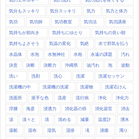
気分もスッキリ
気分スッキリ
気力
気力と体力
気功
気功師
気功教室
気功法
気功講座
気持ちが前向き
気持ちにゆとり
気持ちの良い朝
気持ちよさそう
気温の変化
気絶
水で邪気を払う
水晶体
水泡
水無神社
水疱
永遠の課題
汚れ
決意
決断
決断力
沖縄県
油汚れ
泡
波動
洗い
洗剤
洗心
洗濯
洗濯セッケン
洗濯機の中
洗濯機の洗濯
洗濯物
洗濯石けん
洗面所
派手な色
流産
流行病
浄化
浄化力
浮腫
海彦
浸透力
消化器の癌
消化器官
消去
涙
淡々と
清
清める
減量
温度計
湧水
湯船
湿布
湿気
湿疹
滝
潰瘍
濁り