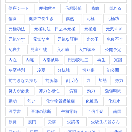
便座シート
便秘解消
信頼関係
修練
倒れる
偏食
健康で長生き
偶然
元極
元極功
元極功法
元極功法 日之本元極
元極道
元気すぎ
元気です
元気な声
元気な証拠
光の玉
免疫不全
免疫力
児童生徒
入れ歯
入門講座
公開予定
内在
内臓
内部被爆
円形脱毛症
再生
冗談
冬至特別
冷夏
分杭峠
切り傷
初公開
前向きな気持ち
前腕部
副反応
力
加熱
努力
努力が必要
努力と根性
労宮
効力
勉強時間
動功
匂い
化学物質過敏症
化粧品
化粧水
医学書
医師の診断
午前零時
半信半疑
南国
原発
厦門
受講
受講者
受験生の皆さん
口の中
口唇
口紅
古事記のものがたり
古代米