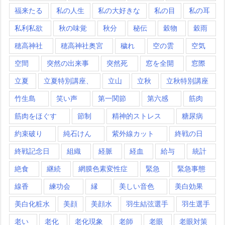
福来たる
私の人生
私の大好きな
私の目
私の耳
私利私欲
秋の味覚
秋分
秘伝
穀物
穀雨
穂高神社
穂高神社奥宮
穢れ
空の雲
空気
空間
突然の出来事
突然死
窓を全開
窓際
立夏
立夏特別講座、
立山
立秋
立秋特別講座
竹生島
笑い声
第一関節
第六感
筋肉
筋肉をほぐす
節制
精神的ストレス
糖尿病
約束破り
純石けん
紫外線カット
終戦の日
終戦記念日
組織
経脈
経血
給与
統計
絶食
継続
網膜色素変性症
緊急
緊急事態
線香
練功会
縁
美しい音色
美白効果
美白化粧水
美顔
美顔水
羽生結弦選手
羽生選手
老い
老化
老化現象
老師
老眼
老眼対策