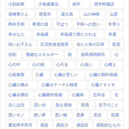
小顔効果
少食健康法
就学
就学時健診
尾崎豊さん
尾鷲市
屋久島
山の神様
山彦
岡本天明
希望の道
干ばつ
平和への思い
年寄り
幸せな人
幸福感
幸福感で満たされる
幸運
幼いお子さん
広汎性発達障害
当たり前の日常
彩雲
役割
微細なエネルギー
徳
徳島県阿南市
心
心の中
心の病
心不全
心強い
心構え
心筋梗塞
心臓
心臓が苦しい
心臓の期外収縮
心臓の痛み
心臓カテーテル検査
心臓ドキドキ
心臓弁膜症
心臓期外収縮
心臓病
忘年会
念
念には念
思い出
急な発熱
怪我
息子のこと
悪いモノ
悪い夢
悪い物
悪夢
意念
意識
愛知県半田市
感染
感染力
感染症
感覚的なもの