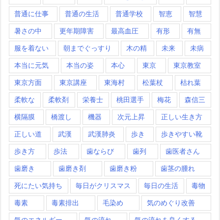
普通に仕事
普通の生活
普通学校
智恵
智慧
暑さの中
更年期障害
最高血圧
有形
有無
服を着ない
朝までぐっすり
木の精
未来
未病
本当に元気
本当の姿
本心
東京
東京教室
東京方面
東京講座
東海村
松葉杖
枯れ葉
柔軟な
柔軟剤
栄養士
桃田選手
梅花
森信三
横隔膜
橋渡し
機器
次元上昇
正しい生き方
正しい道
武漢
武漢肺炎
歩き
歩きやすい靴
歩き方
歩法
歯ならび
歯列
歯医者さん
歯磨き
歯磨き剤
歯磨き粉
歯茎の腫れ
死にたい気持ち
毎日がクリスマス
毎日の生活
毒物
毒素
毒素排出
毛染め
気のめぐり改善
気のエネルギー
気の流れ
気の流れを良くする