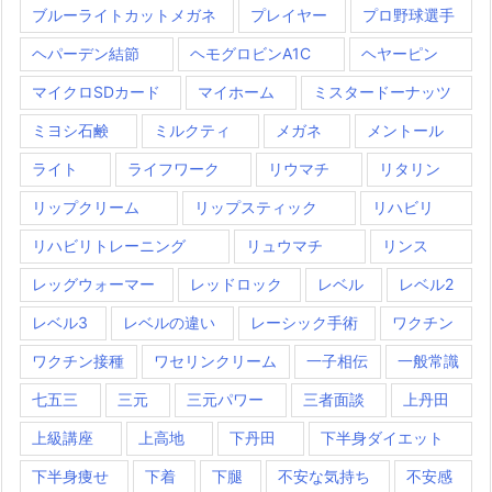
ブルーライトカットメガネ
プレイヤー
プロ野球選手
ヘパーデン結節
ヘモグロビンA1C
ヘヤーピン
マイクロSDカード
マイホーム
ミスタードーナッツ
ミヨシ石鹸
ミルクティ
メガネ
メントール
ライト
ライフワーク
リウマチ
リタリン
リップクリーム
リップスティック
リハビリ
リハビリトレーニング
リュウマチ
リンス
レッグウォーマー
レッドロック
レベル
レベル2
レベル3
レベルの違い
レーシック手術
ワクチン
ワクチン接種
ワセリンクリーム
一子相伝
一般常識
七五三
三元
三元パワー
三者面談
上丹田
上級講座
上高地
下丹田
下半身ダイエット
下半身痩せ
下着
下腿
不安な気持ち
不安感