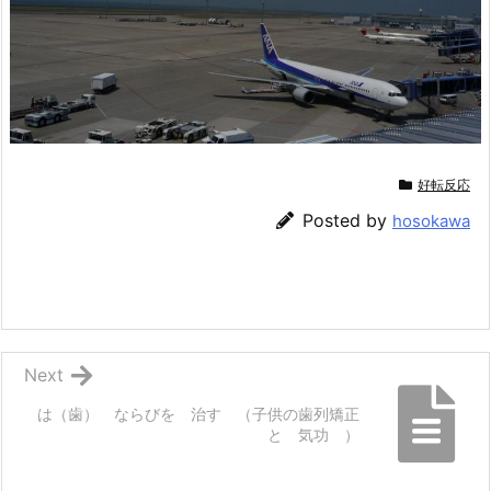
好転反応
Posted by
hosokawa
Next
は（歯） ならびを 治す （子供の歯列矯正
と 気功 ）