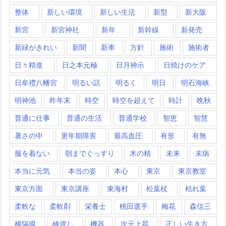
整体
新しい環境
新しい生活
新型
新大阪
新宮
新宮神社
新年
新幹線
新発売
新緑がきれい
新聞
新車
方針
施術
施術者
日々精進
日之本元極
日月神示
日焼けのケア
日牟禮八幡宮
明るい話
明るく
明日
明石海峡
明神池
昨年末
時空
時空を超えて
時計
晩秋
普通に仕事
普通の生活
普通学校
智恵
智慧
暑さの中
更年期障害
最高血圧
有形
有無
服を着ない
朝までぐっすり
木の精
未来
未病
本当に元気
本当の姿
本心
東京
東京教室
東京方面
東京講座
東海村
松葉杖
枯れ葉
柔軟な
柔軟剤
栄養士
桃田選手
梅花
森信三
横隔膜
橋渡し
機器
次元上昇
正しい生き方