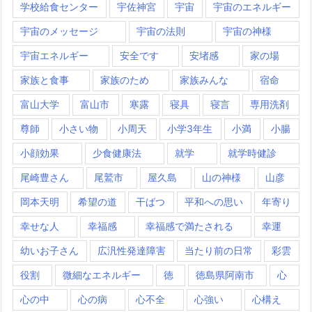
学校給食センター
宇佐神宮
宇宙
宇宙のエネルギー
宇宙のメッセージ
宇宙の法則
宇宙の神様
宇宙エネルギー
安全です
安堵感
家の場
家族と食事
家族のため
家族みんな
宿命
富山大学
富山市
寒露
寝具
寝言
専用洗剤
尊師
小さい物
小周天
小学3年生
小満
小腸
小顔効果
少食健康法
就学
就学時健診
尾崎豊さん
尾鷲市
屋久島
山の神様
山彦
岡本天明
希望の道
干ばつ
平和への思い
年寄り
幸せな人
幸福感
幸福感で満たされる
幸運
幼いお子さん
広汎性発達障害
当たり前の日常
彩雲
役割
微細なエネルギー
徳
徳島県阿南市
心
心の中
心の病
心不全
心強い
心構え