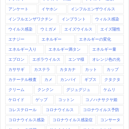
アンケート
イヤホン
インフルエンザウイルス
インフルエンザワクチン
インプラント
ウィルス感染
ウイルス感染
ウミガメ
エイズウイルス
エイズ陽性
エナジー
エネルギー
エネルギーの変化
エネルギー入り
エネルギー満タン
エネルギー量
エプロン
エボラウイルス
エンマ様
オレンジ色の光
カササギ
カステラ
カタカナ
カット
カップ
カテーテル検査
カメ
カンパイ
ギブス
クタクタ
クリーム
クンクン
グジュグジュ
ケムリ
ケロイド
ゲップ
コットン
コノハナサクヤ姫
コレステロール
コロナウイルス
コロナウイルス予防
コロナウイルス感染
コロナウイルス感染症
コンサータ