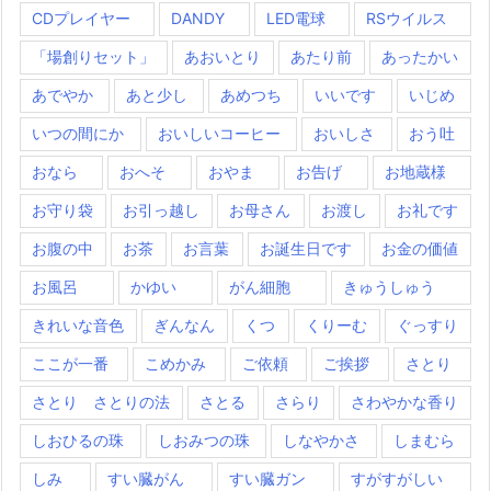
CDプレイヤー
DANDY
LED電球
RSウイルス
「場創りセット」
あおいとり
あたり前
あったかい
あでやか
あと少し
あめつち
いいです
いじめ
いつの間にか
おいしいコーヒー
おいしさ
おう吐
おなら
おへそ
おやま
お告げ
お地蔵様
お守り袋
お引っ越し
お母さん
お渡し
お礼です
お腹の中
お茶
お言葉
お誕生日です
お金の価値
お風呂
かゆい
がん細胞
きゅうしゅう
きれいな音色
ぎんなん
くつ
くりーむ
ぐっすり
ここが一番
こめかみ
ご依頼
ご挨拶
さとり
さとり さとりの法
さとる
さらり
さわやかな香り
しおひるの珠
しおみつの珠
しなやかさ
しまむら
しみ
すい臓がん
すい臓ガン
すがすがしい