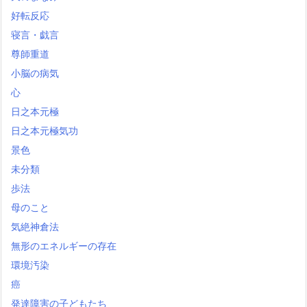
好転反応
寝言・戯言
尊師重道
小脳の病気
心
日之本元極
日之本元極気功
景色
未分類
歩法
母のこと
気絶神倉法
無形のエネルギーの存在
環境汚染
癌
発達障害の子どもたち