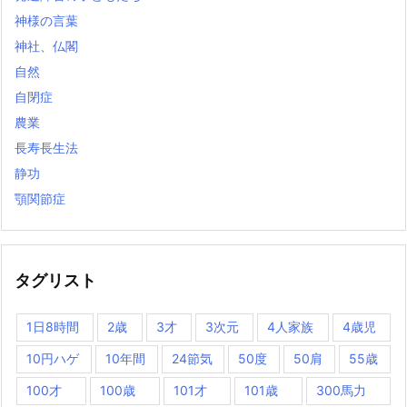
神様の言葉
神社、仏閣
自然
自閉症
農業
長寿長生法
静功
顎関節症
タグリスト
1日8時間
2歳
3才
3次元
4人家族
4歳児
10円ハゲ
10年間
24節気
50度
50肩
55歳
100才
100歳
101才
101歳
300馬力