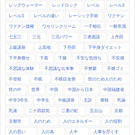
レッグウォーマー
レッドロック
レベル
レベル2
レベル3
レベルの違い
レーシック手術
ワクチン
ワクチン接種
ワセリンクリーム
一子相伝
一般常識
七五三
三元
三元パワー
三者面談
上丹田
上級講座
上高地
下丹田
下半身ダイエット
下半身痩せ
下着
下腿
不安な気持ち
不安感
不思議な体験
不思議な出来事
不整脈
不燃ゴミ
不登校
不眠
不眠症改善
世のため人のため
世の中
世界
中国
中国から日本
中国福建省
中学3年生
中学生
中級講座
主訴
乗鞍
乳歯
乳液
二十四節気
二重の虹
五台山
京都
京都市
人のため
人のエネルギー
人の役割
人の思い
人の為
人中
人事を尽くす