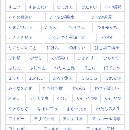
すごい
すさまじい
せっけん
ぜんざい
その瞬間
ただの勘違い
ただの炭酸水
たねや茶屋
たまごサンド
たるみ
ちりちり
つま先立ち
とんとん拍子
どなたでも受講可能
ど根性
なにかいいこと
にほん
のぼりや
はじめて講座
ばね指
ひがし
ひだ高山
ひまわり
ひらがな
ふじの
ふじやま
ぺたんこ靴
ほこら
ほていや
ますだ
まぶしい
まるで別人
まるまる
まわり道
みんなのため
むち打ち症
めがね
めちゃ楽しい
めまい
もう大丈夫
やけど
やけど治療
やけど跡
やわらかさ
ゆるいブラ
よかったぁ
わたしの人生
アトピー
アリゾナ州
アルカリ性
アルコール消毒
アレルギー
アレルギーの薬
アレルギー症状