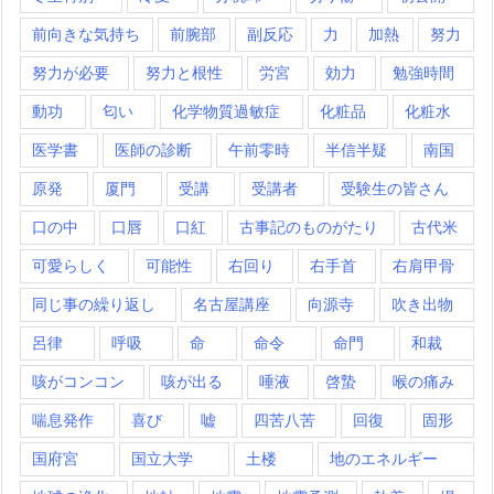
前向きな気持ち
前腕部
副反応
力
加熱
努力
努力が必要
努力と根性
労宮
効力
勉強時間
動功
匂い
化学物質過敏症
化粧品
化粧水
医学書
医師の診断
午前零時
半信半疑
南国
原発
厦門
受講
受講者
受験生の皆さん
口の中
口唇
口紅
古事記のものがたり
古代米
可愛らしく
可能性
右回り
右手首
右肩甲骨
同じ事の繰り返し
名古屋講座
向源寺
吹き出物
呂律
呼吸
命
命令
命門
和裁
咳がコンコン
咳が出る
唾液
啓蟄
喉の痛み
喘息発作
喜び
嘘
四苦八苦
回復
固形
国府宮
国立大学
土楼
地のエネルギー