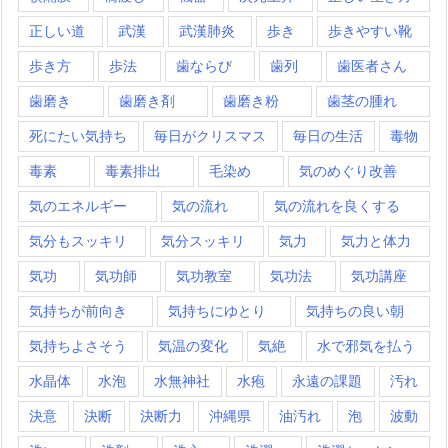
正しい道
武漢
武漢肺炎
歩き
歩きやすい靴
歩き方
歩法
歯ならび
歯列
歯医者さん
歯磨き
歯磨き剤
歯磨き粉
歯茎の腫れ
死にたい気持ち
毎日がクリスマス
毎日の生活
毒物
毒素
毒素排出
毛染め
気のめぐり改善
気のエネルギー
気の流れ
気の流れを良くする
気分もスッキリ
気分スッキリ
気力
気力と体力
気功
気功師
気功教室
気功法
気功講座
気持ちが前向き
気持ちにゆとり
気持ちの良い朝
気持ちよさそう
気温の変化
気絶
水で邪気を払う
水晶体
水泡
水無神社
水疱
永遠の課題
汚れ
決意
決断
決断力
沖縄県
油汚れ
泡
波動