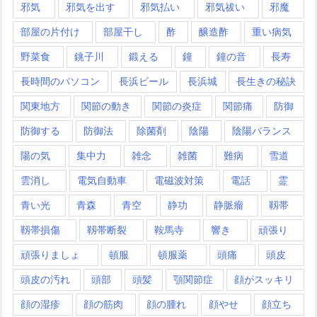
邪気
邪気を出す
邪気払い
邪気祓い
邪魔
部屋の片付け
部屋干し
酢
醸造酢
重い病気
野菜食
銚子川
鍛える
鐘
鐘の音
長寿
長時間のパソコン
長浜ビール
長浜城
長生きの秘訣
関東地方
関節の動き
関節の炎症
関節痛
防御
防御する
防御法
除菌剤
陰陽
陰陽バランス
陽の気
集中力
雑念
雑菌
難病
雪道
雲消し
電気自動車
電磁波対策
電話
霊
青い光
青森
青空
静功
静脈瘤
靱帯
靱帯損傷
靱帯断裂
鞍馬寺
響き
頑張り
頑張りましょ
頓服
頓服薬
頭痛
頭皮
頭皮の汚れ
頭部
頭髪
顎関節症
顔がスッキリ
顔の湿疹
顔の筋肉
顔の腫れ
顔やせ
顔立ち