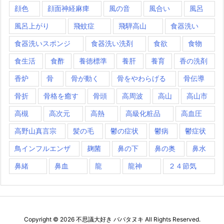
顔色
顔面神経麻痺
風の音
風合い
風呂
風呂上がり
飛蚊症
飛騨高山
食器洗い
食器洗いスポンジ
食器洗い洗剤
食欲
食物
食生活
食酢
養徳標準
養肝
養育
香の洗剤
香炉
骨
骨が動く
骨をやわらげる
骨伝導
骨折
骨格を癒す
骨頭
高周波
高山
高山市
高槻
高次元
高熱
高級化粧品
高血圧
高野山真言宗
髪の毛
鬱の症状
鬱病
鬱症状
鳥インフルエンザ
麹菌
鼻の下
鼻の奥
鼻水
鼻緒
鼻血
龍
龍神
２４節気
Copyright ©
2026
不思議大好き ババタヌキ
All Rights Reserved.