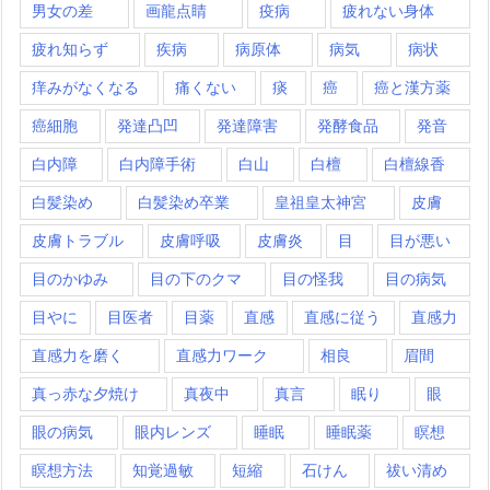
男女の差
画龍点睛
疫病
疲れない身体
疲れ知らず
疾病
病原体
病気
病状
痒みがなくなる
痛くない
痰
癌
癌と漢方薬
癌細胞
発達凸凹
発達障害
発酵食品
発音
白内障
白内障手術
白山
白檀
白檀線香
白髪染め
白髪染め卒業
皇祖皇太神宮
皮膚
皮膚トラブル
皮膚呼吸
皮膚炎
目
目が悪い
目のかゆみ
目の下のクマ
目の怪我
目の病気
目やに
目医者
目薬
直感
直感に従う
直感力
直感力を磨く
直感力ワーク
相良
眉間
真っ赤な夕焼け
真夜中
真言
眠り
眼
眼の病気
眼内レンズ
睡眠
睡眠薬
瞑想
瞑想方法
知覚過敏
短縮
石けん
祓い清め