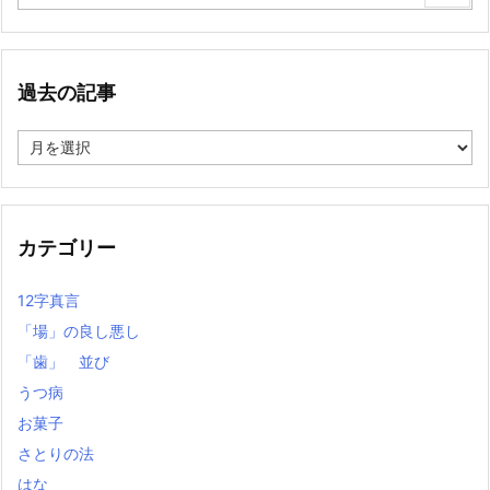
過去の記事
過
去
の
記
事
カテゴリー
12字真言
「場」の良し悪し
「歯」 並び
うつ病
お菓子
さとりの法
はな