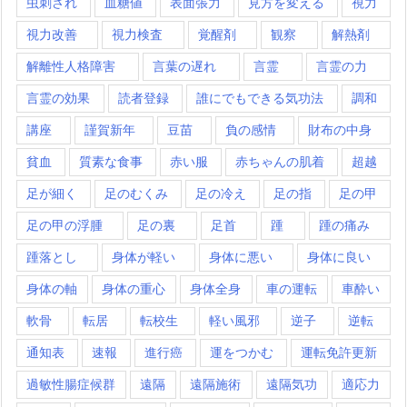
虫刺され
血糖値
表面張力
見方を変える
視力
視力改善
視力検査
覚醒剤
観察
解熱剤
解離性人格障害
言葉の遅れ
言霊
言霊の力
言霊の効果
読者登録
誰にでもできる気功法
調和
講座
謹賀新年
豆苗
負の感情
財布の中身
貧血
質素な食事
赤い服
赤ちゃんの肌着
超越
足が細く
足のむくみ
足の冷え
足の指
足の甲
足の甲の浮腫
足の裏
足首
踵
踵の痛み
踵落とし
身体が軽い
身体に悪い
身体に良い
身体の軸
身体の重心
身体全身
車の運転
車酔い
軟骨
転居
転校生
軽い風邪
逆子
逆転
通知表
速報
進行癌
運をつかむ
運転免許更新
過敏性腸症候群
遠隔
遠隔施術
遠隔気功
適応力