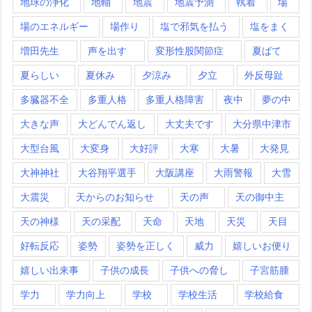
地球の浄化
地軸
地震
地震予測
執着
場
場のエネルギー
場作り
塩で邪気を払う
塩をまく
増田先生
声を出す
変形性股関節症
夏ばて
夏らしい
夏休み
夕涼み
夕立
外反母趾
多臓器不全
多重人格
多重人格障害
夜中
夢の中
大きな声
大どんでん返し
大丈夫です
大分県中津市
大型台風
大変身
大好評
大寒
大暑
大発見
大神神社
大谷翔平選手
大阪講座
大雨警報
大雪
大震災
天からのお知らせ
天の声
天の御中主
天の神様
天の采配
天命
天地
天災
天目
好転反応
姿勢
姿勢を正しく
威力
嬉しいお便り
嬉しい出来事
子供の成長
子供への脅し
子宮筋腫
学力
学力向上
学校
学校生活
学校給食