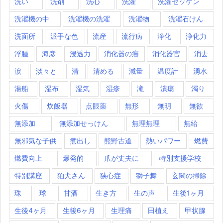
洗い
洗剤
洗心
洗濯
洗濯セッケン
洗濯機の中
洗濯機の洗濯
洗濯物
洗濯石けん
洗面所
派手な色
流産
流行病
浄化
浄化力
浮腫
海彦
浸透力
消化器の癌
消化器官
消去
涙
淡々と
清
清める
減量
温度計
湧水
湯船
湿布
湿気
湿疹
滝
潰瘍
濁り
火傷
炊飯器
点眼薬
無形
無明
無欲
無添加
無添加せっけん
無理無理
無給
無邪気な子供
煮出し
熊野古道
熱いパワー
燃費
燃費向上
爆発的
爪が丈夫に
特別支援学校
特別講座
狛犬さん
狭心症
獅子舞
玄関の掃除
珠
球
甘酒
生き方
生の声
生後1ヶ月
生後4ヶ月
生後6ヶ月
生理痛
田植え
甲状腺