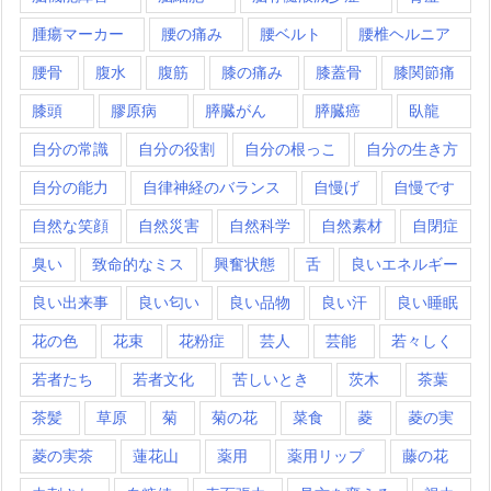
腫瘍マーカー
腰の痛み
腰ベルト
腰椎ヘルニア
腰骨
腹水
腹筋
膝の痛み
膝蓋骨
膝関節痛
膝頭
膠原病
膵臓がん
膵臓癌
臥龍
自分の常識
自分の役割
自分の根っこ
自分の生き方
自分の能力
自律神経のバランス
自慢げ
自慢です
自然な笑顔
自然災害
自然科学
自然素材
自閉症
臭い
致命的なミス
興奮状態
舌
良いエネルギー
良い出来事
良い匂い
良い品物
良い汗
良い睡眠
花の色
花束
花粉症
芸人
芸能
若々しく
若者たち
若者文化
苦しいとき
茨木
茶葉
茶髪
草原
菊
菊の花
菜食
菱
菱の実
菱の実茶
蓮花山
薬用
薬用リップ
藤の花