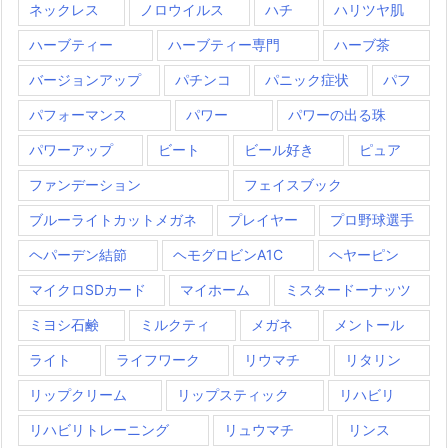
ネックレス
ノロウイルス
ハチ
ハリツヤ肌
ハーブティー
ハーブティー専門
ハーブ茶
バージョンアップ
パチンコ
パニック症状
パフ
パフォーマンス
パワー
パワーの出る珠
パワーアップ
ビート
ビール好き
ピュア
ファンデーション
フェイスブック
ブルーライトカットメガネ
プレイヤー
プロ野球選手
ヘパーデン結節
ヘモグロビンA1C
ヘヤーピン
マイクロSDカード
マイホーム
ミスタードーナッツ
ミヨシ石鹸
ミルクティ
メガネ
メントール
ライト
ライフワーク
リウマチ
リタリン
リップクリーム
リップスティック
リハビリ
リハビリトレーニング
リュウマチ
リンス