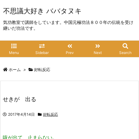
不思議大好き ババタヌキ
気功教室で講師をしています。中国元極功法８００年の伝統を受け
継いだ功法です。
Menu
Sidebar
Prev
Next
Search
ホーム
>
好転反応
せきが 出る
2017年4月14日
好転反応
咳が出て、止まらない。