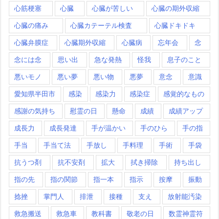
心筋梗塞
心臓
心臓が苦しい
心臓の期外収縮
心臓の痛み
心臓カテーテル検査
心臓ドキドキ
心臓弁膜症
心臓期外収縮
心臓病
忘年会
念
念には念
思い出
急な発熱
怪我
息子のこと
悪いモノ
悪い夢
悪い物
悪夢
意念
意識
愛知県半田市
感染
感染力
感染症
感覚的なもの
感謝の気持ち
慰霊の日
懸命
成績
成績アップ
成長力
成長発達
手が温かい
手のひら
手の指
手当
手当て法
手放し
手料理
手術
手袋
抗うつ剤
抗不安剤
拡大
拭き掃除
持ち出し
指の先
指の関節
指一本
指示
按摩
振動
捻挫
掌門人
排泄
接種
支え
放射能汚染
救急搬送
救急車
教科書
敬老の日
数霊神霊符