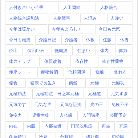
人付き合いが苦手
人工関節
人格統合
人格統合調和法
人格障害
人混み
人違い
今年は暖かい
今年もよろしく
今日も元気
今日も頭痛
介護日記
介護者
仏教
任脈
休養
位山
位山巨石
低周波
住まい
体内
体力
体力アップ
体質改善
依存性
依存性薬物
便座シート
便秘解消
信頼関係
修練
倒れる
偏食
健康で長生き
偶然
元極
元極功
元極功法
元極功法 日之本元極
元極道
元気すぎ
元気です
元気な声
元気な証拠
光の玉
免疫不全
免疫力
児童生徒
入れ歯
入門講座
公開予定
内在
内臓
内部被爆
円形脱毛症
再生
冗談
冬至特別
冷夏
分杭峠
切り傷
初公開