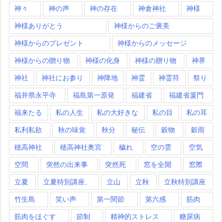
神々
神の声
神の存在
神倉神社
神様
神様ありがとう
神様からのご褒美
神様からのプレゼント
神様からのメッセージ
神様からの贈り物
神様の化身
神様の贈り物
神界
神社
神社にお参り
神降地
神霊
神霊符
祭り
福井県永平寺
福島第一原発
福建省
福建省厦門
福来たる
私の人生
私の大好きな
私の目
私の耳
私利私欲
秋の味覚
秋分
秘伝
穀物
穀雨
穂高神社
穂高神社奥宮
穢れ
空の雲
空気
空間
突然の出来事
突然死
窓を全開
窓際
立夏
立夏特別講座、
立山
立秋
立秋特別講座
竹生島
笑い声
第一関節
第六感
筋肉
筋肉をほぐす
節制
精神的ストレス
糖尿病