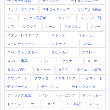
サッカーの練習
サトウキビ
サトルエネルギー
サラサラツヤツヤ
サルコイドーシス
サンプル化粧品
シミ
シャボン玉石鹸
シャンプー
シャンプー剤
シワ
シワシワ
シール
ジャズミン
スキー
スタットレスタイヤ
ストレス
ストレッチ
ストレートネック
ストーブ
スバル
スバルフォレスター
スピーカー
スプレー
スプレー容器
スリム
セッケン
セドナ
タオルの匂い
タトゥー
タヌキ
ダイエット成功
ダウンコート
ダウン症
チャネリング
チョコレート
デイサービス
デトックス
デトックス効果
デトックス風呂
トイレ
トレーニング
ドライカレー
ドライブ
ニオイ
ニキビ
ニコニコ笑顔
ヌルヌル