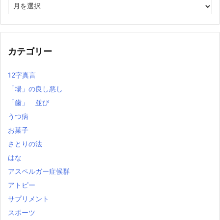
過
去
の
記
事
カテゴリー
12字真言
「場」の良し悪し
「歯」 並び
うつ病
お菓子
さとりの法
はな
アスペルガー症候群
アトピー
サプリメント
スポーツ