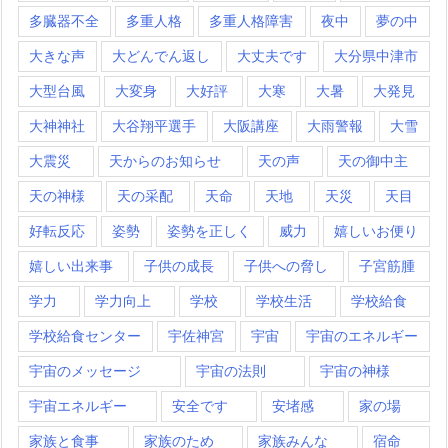
多臓器不全
多重人格
多重人格障害
夜中
夢の中
大きな声
大どんでん返し
大丈夫です
大分県中津市
大型台風
大変身
大好評
大寒
大暑
大発見
大神神社
大谷翔平選手
大阪講座
大雨警報
大雪
大震災
天からのお知らせ
天の声
天の御中主
天の神様
天の采配
天命
天地
天災
天目
好転反応
姿勢
姿勢を正しく
威力
嬉しいお便り
嬉しい出来事
子供の成長
子供への脅し
子宮筋腫
学力
学力向上
学校
学校生活
学校給食
学校給食センター
宇佐神宮
宇宙
宇宙のエネルギー
宇宙のメッセージ
宇宙の法則
宇宙の神様
宇宙エネルギー
安全です
安堵感
家の場
家族と食事
家族のため
家族みんな
宿命