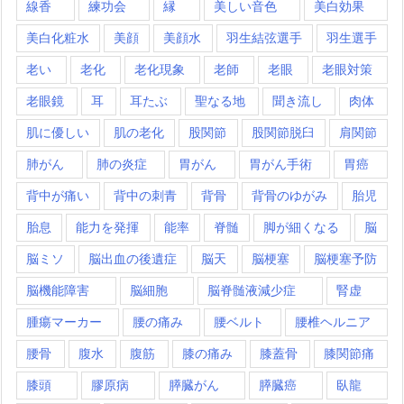
線香
練功会
縁
美しい音色
美白効果
美白化粧水
美顔
美顔水
羽生結弦選手
羽生選手
老い
老化
老化現象
老師
老眼
老眼対策
老眼鏡
耳
耳たぶ
聖なる地
聞き流し
肉体
肌に優しい
肌の老化
股関節
股関節脱臼
肩関節
肺がん
肺の炎症
胃がん
胃がん手術
胃癌
背中が痛い
背中の刺青
背骨
背骨のゆがみ
胎児
胎息
能力を発揮
能率
脊髄
脚が細くなる
脳
脳ミソ
脳出血の後遺症
脳天
脳梗塞
脳梗塞予防
脳機能障害
脳細胞
脳脊髄液減少症
腎虚
腫瘍マーカー
腰の痛み
腰ベルト
腰椎ヘルニア
腰骨
腹水
腹筋
膝の痛み
膝蓋骨
膝関節痛
膝頭
膠原病
膵臓がん
膵臓癌
臥龍