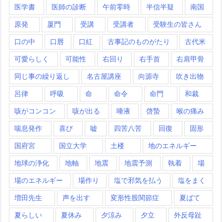
医学書
医師の診断
午前零時
半信半疑
南国
原発
厦門
受講
受講者
受験生の皆さん
口の中
口唇
口紅
古事記のものがたり
古代米
可愛らしく
可能性
右回り
右手首
右肩甲骨
同じ事の繰り返し
名古屋講座
向源寺
吹き出物
呂律
呼吸
命
命令
命門
和裁
咳がコンコン
咳が出る
唾液
啓蟄
喉の痛み
喘息発作
喜び
嘘
四苦八苦
回復
固形
国府宮
国立大学
土楼
地のエネルギー
地球の浄化
地軸
地震
地震予測
執着
場
場のエネルギー
場作り
塩で邪気を払う
塩をまく
増田先生
声を出す
変形性股関節症
夏ばて
夏らしい
夏休み
夕涼み
夕立
外反母趾