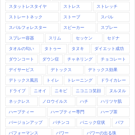
スタットレスタイヤ
ストレス
ストレッチ
ストレートネック
ストーブ
スバル
スバルフォレスター
スピーカー
スプレー
スプレー容器
スリム
セッケン
セドナ
タオルの匂い
タトゥー
タヌキ
ダイエット成功
ダウンコート
ダウン症
チャネリング
チョコレート
デイサービス
デトックス
デトックス効果
デトックス風呂
トイレ
トレーニング
ドライカレー
ドライブ
ニオイ
ニキビ
ニコニコ笑顔
ヌルヌル
ネックレス
ノロウイルス
ハチ
ハリツヤ肌
ハーブティー
ハーブティー専門
ハーブ茶
バージョンアップ
パチンコ
パニック症状
パフ
パフォーマンス
パワー
パワーの出る珠