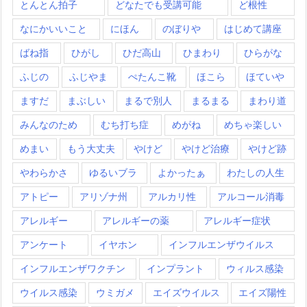
とんとん拍子
どなたでも受講可能
ど根性
なにかいいこと
にほん
のぼりや
はじめて講座
ばね指
ひがし
ひだ高山
ひまわり
ひらがな
ふじの
ふじやま
ぺたんこ靴
ほこら
ほていや
ますだ
まぶしい
まるで別人
まるまる
まわり道
みんなのため
むち打ち症
めがね
めちゃ楽しい
めまい
もう大丈夫
やけど
やけど治療
やけど跡
やわらかさ
ゆるいブラ
よかったぁ
わたしの人生
アトピー
アリゾナ州
アルカリ性
アルコール消毒
アレルギー
アレルギーの薬
アレルギー症状
アンケート
イヤホン
インフルエンザウイルス
インフルエンザワクチン
インプラント
ウィルス感染
ウイルス感染
ウミガメ
エイズウイルス
エイズ陽性