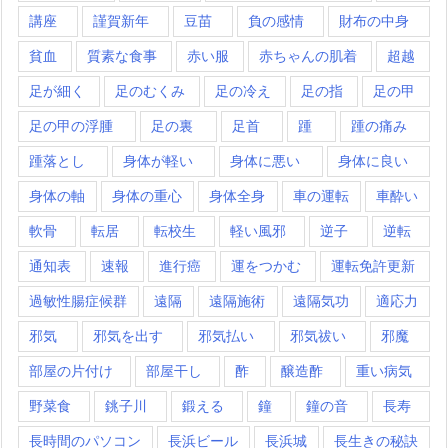
講座
謹賀新年
豆苗
負の感情
財布の中身
貧血
質素な食事
赤い服
赤ちゃんの肌着
超越
足が細く
足のむくみ
足の冷え
足の指
足の甲
足の甲の浮腫
足の裏
足首
踵
踵の痛み
踵落とし
身体が軽い
身体に悪い
身体に良い
身体の軸
身体の重心
身体全身
車の運転
車酔い
軟骨
転居
転校生
軽い風邪
逆子
逆転
通知表
速報
進行癌
運をつかむ
運転免許更新
過敏性腸症候群
遠隔
遠隔施術
遠隔気功
適応力
邪気
邪気を出す
邪気払い
邪気祓い
邪魔
部屋の片付け
部屋干し
酢
醸造酢
重い病気
野菜食
銚子川
鍛える
鐘
鐘の音
長寿
長時間のパソコン
長浜ビール
長浜城
長生きの秘訣