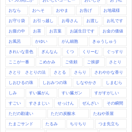
おなら
おへそ
おやま
お告げ
お地蔵様
お守り袋
お引っ越し
お母さん
お渡し
お礼です
お腹の中
お茶
お言葉
お誕生日です
お金の価値
お風呂
かゆい
がん細胞
きゅうしゅう
きれいな音色
ぎんなん
くつ
くりーむ
ぐっすり
ここが一番
こめかみ
ご依頼
ご挨拶
さとり
さとり さとりの法
さとる
さらり
さわやかな香り
しおひるの珠
しおみつの珠
しなやかさ
しまむら
しみ
すい臓がん
すい臓ガン
すがすがしい
すごい
すさまじい
せっけん
ぜんざい
その瞬間
ただの勘違い
ただの炭酸水
たねや茶屋
たまごサンド
たるみ
ちりちり
つま先立ち