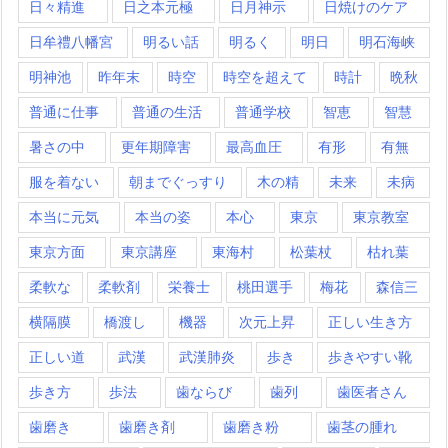
日々精進
日之本元極
日月神示
日焼けのケア
日牟禮八幡宮
明るい話
明るく
明日
明石海峡
明神池
昨年末
時空
時空を超えて
時計
晩秋
普通に仕事
普通の生活
普通学校
智恵
智慧
暑さの中
更年期障害
最高血圧
有形
有無
服を着ない
朝までぐっすり
木の精
未来
未病
本当に元気
本当の姿
本心
東京
東京教室
東京方面
東京講座
東海村
松葉杖
枯れ葉
柔軟な
柔軟剤
栄養士
桃田選手
梅花
森信三
横隔膜
橋渡し
機器
次元上昇
正しい生き方
正しい道
武漢
武漢肺炎
歩き
歩きやすい靴
歩き方
歩法
歯ならび
歯列
歯医者さん
歯磨き
歯磨き剤
歯磨き粉
歯茎の腫れ