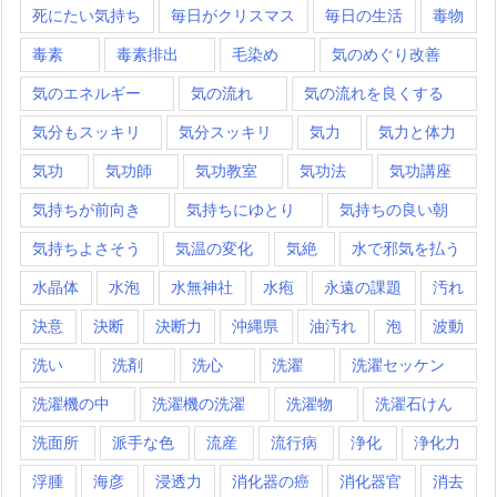
死にたい気持ち
毎日がクリスマス
毎日の生活
毒物
毒素
毒素排出
毛染め
気のめぐり改善
気のエネルギー
気の流れ
気の流れを良くする
気分もスッキリ
気分スッキリ
気力
気力と体力
気功
気功師
気功教室
気功法
気功講座
気持ちが前向き
気持ちにゆとり
気持ちの良い朝
気持ちよさそう
気温の変化
気絶
水で邪気を払う
水晶体
水泡
水無神社
水疱
永遠の課題
汚れ
決意
決断
決断力
沖縄県
油汚れ
泡
波動
洗い
洗剤
洗心
洗濯
洗濯セッケン
洗濯機の中
洗濯機の洗濯
洗濯物
洗濯石けん
洗面所
派手な色
流産
流行病
浄化
浄化力
浮腫
海彦
浸透力
消化器の癌
消化器官
消去