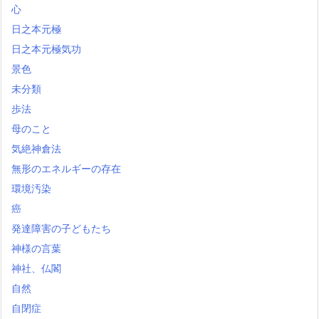
心
日之本元極
日之本元極気功
景色
未分類
歩法
母のこと
気絶神倉法
無形のエネルギーの存在
環境汚染
癌
発達障害の子どもたち
神様の言葉
神社、仏閣
自然
自閉症