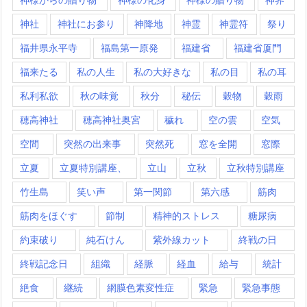
神社
神社にお参り
神降地
神霊
神霊符
祭り
福井県永平寺
福島第一原発
福建省
福建省厦門
福来たる
私の人生
私の大好きな
私の目
私の耳
私利私欲
秋の味覚
秋分
秘伝
穀物
穀雨
穂高神社
穂高神社奥宮
穢れ
空の雲
空気
空間
突然の出来事
突然死
窓を全開
窓際
立夏
立夏特別講座、
立山
立秋
立秋特別講座
竹生島
笑い声
第一関節
第六感
筋肉
筋肉をほぐす
節制
精神的ストレス
糖尿病
約束破り
純石けん
紫外線カット
終戦の日
終戦記念日
組織
経脈
経血
給与
統計
絶食
継続
網膜色素変性症
緊急
緊急事態