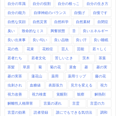
自分の常識
自分の役割
自分の根っこ
自分の生き方
自分の能力
自律神経のバランス
自慢げ
自慢です
自然な笑顔
自然災害
自然科学
自然素材
自閉症
臭い
致命的なミス
興奮状態
舌
良いエネルギー
良い出来事
良い匂い
良い品物
良い汗
良い睡眠
花の色
花束
花粉症
芸人
芸能
若々しく
若者たち
若者文化
苦しいとき
茨木
茶葉
茶髪
草原
菊
菊の花
菜食
菱
菱の実
菱の実茶
蓮花山
薬用
薬用リップ
藤の花
虫刺され
血糖値
表面張力
見方を変える
視力
視力改善
視力検査
覚醒剤
観察
解熱剤
解離性人格障害
言葉の遅れ
言霊
言霊の力
言霊の効果
読者登録
誰にでもできる気功法
調和