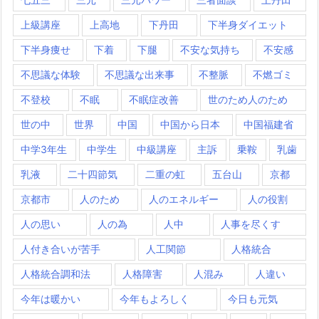
上級講座
上高地
下丹田
下半身ダイエット
下半身痩せ
下着
下腿
不安な気持ち
不安感
不思議な体験
不思議な出来事
不整脈
不燃ゴミ
不登校
不眠
不眠症改善
世のため人のため
世の中
世界
中国
中国から日本
中国福建省
中学3年生
中学生
中級講座
主訴
乗鞍
乳歯
乳液
二十四節気
二重の虹
五台山
京都
京都市
人のため
人のエネルギー
人の役割
人の思い
人の為
人中
人事を尽くす
人付き合いが苦手
人工関節
人格統合
人格統合調和法
人格障害
人混み
人違い
今年は暖かい
今年もよろしく
今日も元気