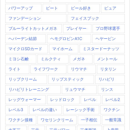
パワーアップ
ビート
ビール好き
ピュア
ファンデーション
フェイスブック
ブルーライトカットメガネ
プレイヤー
プロ野球選手
ヘパーデン結節
ヘモグロビンA1C
ヘヤーピン
マイクロSDカード
マイホーム
ミスタードーナッツ
ミヨシ石鹸
ミルクティ
メガネ
メントール
ライト
ライフワーク
リウマチ
リタリン
リップクリーム
リップスティック
リハビリ
リハビリトレーニング
リュウマチ
リンス
レッグウォーマー
レッドロック
レベル
レベル2
レベル3
レベルの違い
レーシック手術
ワクチン
ワクチン接種
ワセリンクリーム
一子相伝
一般常識
七五三
三元
三元パワー
三者面談
上丹田