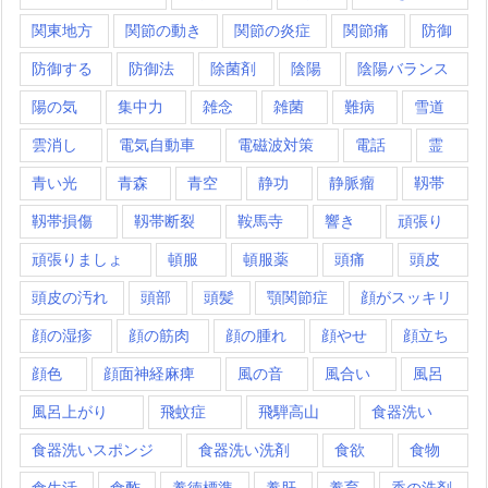
関東地方
関節の動き
関節の炎症
関節痛
防御
防御する
防御法
除菌剤
陰陽
陰陽バランス
陽の気
集中力
雑念
雑菌
難病
雪道
雲消し
電気自動車
電磁波対策
電話
霊
青い光
青森
青空
静功
静脈瘤
靱帯
靱帯損傷
靱帯断裂
鞍馬寺
響き
頑張り
頑張りましょ
頓服
頓服薬
頭痛
頭皮
頭皮の汚れ
頭部
頭髪
顎関節症
顔がスッキリ
顔の湿疹
顔の筋肉
顔の腫れ
顔やせ
顔立ち
顔色
顔面神経麻痺
風の音
風合い
風呂
風呂上がり
飛蚊症
飛騨高山
食器洗い
食器洗いスポンジ
食器洗い洗剤
食欲
食物
食生活
食酢
養徳標準
養肝
養育
香の洗剤