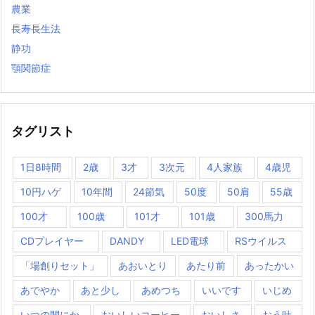
農業
長寿長生法
静功
顎関節症
タグリスト
1日8時間
2歳
3才
3次元
4人家族
4歳児
10円ハゲ
10年間
24節気
50度
50肩
55歳
100才
100歳
101才
101歳
300馬力
CDプレイヤー
DANDY
LED電球
RSウイルス
「場創りセット」
あおいとり
あたり前
あったかい
あでやか
あと少し
あめつち
いいです
いじめ
いつの間にか
おいしいコーヒー
おいしさ
おう吐