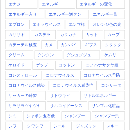
エナジー
エネルギー
エネルギーの変化
エネルギー入り
エネルギー満タン
エネルギー量
エプロン
エボラウイルス
エンマ様
オレンジ色の光
カササギ
カステラ
カタカナ
カット
カップ
カテーテル検査
カメ
カンパイ
ギブス
クタクタ
クリーム
クンクン
グジュグジュ
ケムリ
ケロイド
ゲップ
コットン
コノハナサクヤ姫
コレステロール
コロナウイルス
コロナウイルス予防
コロナウイルス感染
コロナウイルス感染症
コンサータ
サッカーの練習
サトウキビ
サトルエネルギー
サラサラツヤツヤ
サルコイドーシス
サンプル化粧品
シミ
シャボン玉石鹸
シャンプー
シャンプー剤
シワ
シワシワ
シール
ジャズミン
スキー