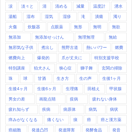
涙
淡々と
清
清める
減量
温度計
湧水
湯船
湿布
湿気
湿疹
滝
潰瘍
濁り
火傷
炊飯器
点眼薬
無形
無明
無欲
無添加
無添加せっけん
無理無理
無給
無邪気な子供
煮出し
熊野古道
熱いパワー
燃費
燃費向上
爆発的
爪が丈夫に
特別支援学校
特別講座
狛犬さん
狭心症
獅子舞
玄関の掃除
珠
球
甘酒
生き方
生の声
生後1ヶ月
生後4ヶ月
生後6ヶ月
生理痛
田植え
甲状腺
男女の差
画龍点睛
疫病
疲れない身体
疲れ知らず
疾病
病原体
病気
病状
痒みがなくなる
痛くない
痰
癌
癌と漢方薬
癌細胞
発達凸凹
発達障害
発酵食品
発音