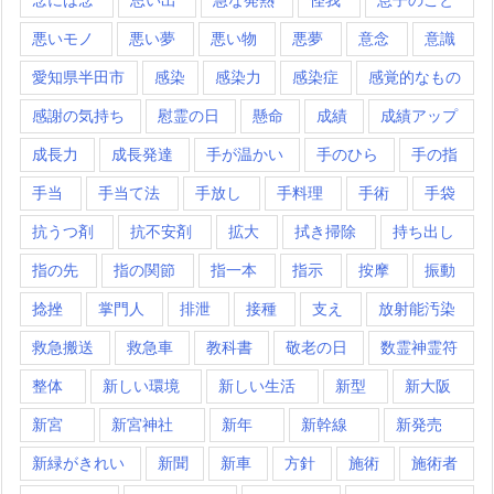
悪いモノ
悪い夢
悪い物
悪夢
意念
意識
愛知県半田市
感染
感染力
感染症
感覚的なもの
感謝の気持ち
慰霊の日
懸命
成績
成績アップ
成長力
成長発達
手が温かい
手のひら
手の指
手当
手当て法
手放し
手料理
手術
手袋
抗うつ剤
抗不安剤
拡大
拭き掃除
持ち出し
指の先
指の関節
指一本
指示
按摩
振動
捻挫
掌門人
排泄
接種
支え
放射能汚染
救急搬送
救急車
教科書
敬老の日
数霊神霊符
整体
新しい環境
新しい生活
新型
新大阪
新宮
新宮神社
新年
新幹線
新発売
新緑がきれい
新聞
新車
方針
施術
施術者