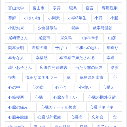
富山大学
富山市
寒露
寝具
寝言
専用洗剤
尊師
小さい物
小周天
小学3年生
小満
小腸
小顔効果
少食健康法
就学
就学時健診
尾崎豊さん
尾鷲市
屋久島
山の神様
山彦
岡本天明
希望の道
干ばつ
平和への思い
年寄り
幸せな人
幸福感
幸福感で満たされる
幸運
幼いお子さん
広汎性発達障害
当たり前の日常
彩雲
役割
微細なエネルギー
徳
徳島県阿南市
心
心の中
心の病
心不全
心強い
心構え
心筋梗塞
心臓
心臓が苦しい
心臓の期外収縮
心臓の痛み
心臓カテーテル検査
心臓ドキドキ
心臓弁膜症
心臓期外収縮
心臓病
忘年会
念
念には念
思い出
急な発熱
怪我
息子のこと