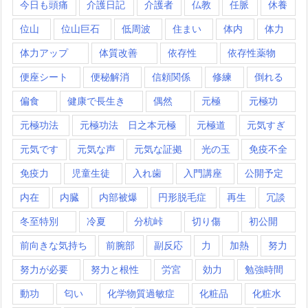
今日も頭痛
介護日記
介護者
仏教
任脈
休養
位山
位山巨石
低周波
住まい
体内
体力
体力アップ
体質改善
依存性
依存性薬物
便座シート
便秘解消
信頼関係
修練
倒れる
偏食
健康で長生き
偶然
元極
元極功
元極功法
元極功法 日之本元極
元極道
元気すぎ
元気です
元気な声
元気な証拠
光の玉
免疫不全
免疫力
児童生徒
入れ歯
入門講座
公開予定
内在
内臓
内部被爆
円形脱毛症
再生
冗談
冬至特別
冷夏
分杭峠
切り傷
初公開
前向きな気持ち
前腕部
副反応
力
加熱
努力
努力が必要
努力と根性
労宮
効力
勉強時間
動功
匂い
化学物質過敏症
化粧品
化粧水