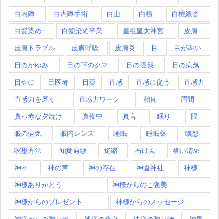
白内障
白内障手術
白山
白檀
白檀線香
白髪染め
白髪染め卒業
皇祖皇太神宮
皮膚
皮膚トラブル
皮膚呼吸
皮膚炎
目
目が悪い
目のかゆみ
目の下のクマ
目の怪我
目の病気
目やに
目医者
目薬
直感
直感に従う
直感力
直感力を磨く
直感力ワーク
相良
眉間
真っ赤な夕焼け
真夜中
真言
眠り
眼
眼の病気
眼内レンズ
睡眠
睡眠薬
瞑想
瞑想方法
知覚過敏
短縮
石けん
祓い清め
神々
神の声
神の存在
神倉神社
神様
神様ありがとう
神様からのご褒美
神様からのプレゼント
神様からのメッセージ
神様からの贈り物
神様の化身
神様の贈り物
神界