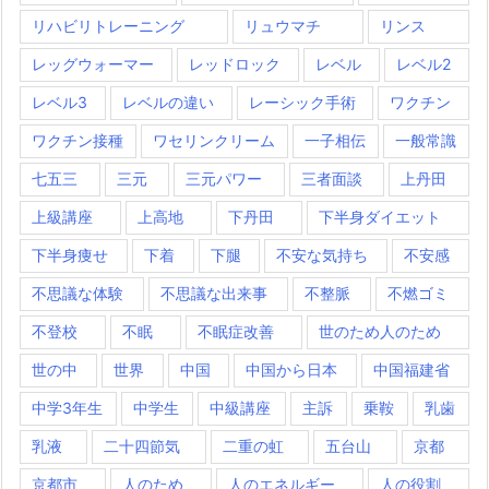
リハビリトレーニング
リュウマチ
リンス
レッグウォーマー
レッドロック
レベル
レベル2
レベル3
レベルの違い
レーシック手術
ワクチン
ワクチン接種
ワセリンクリーム
一子相伝
一般常識
七五三
三元
三元パワー
三者面談
上丹田
上級講座
上高地
下丹田
下半身ダイエット
下半身痩せ
下着
下腿
不安な気持ち
不安感
不思議な体験
不思議な出来事
不整脈
不燃ゴミ
不登校
不眠
不眠症改善
世のため人のため
世の中
世界
中国
中国から日本
中国福建省
中学3年生
中学生
中級講座
主訴
乗鞍
乳歯
乳液
二十四節気
二重の虹
五台山
京都
京都市
人のため
人のエネルギー
人の役割