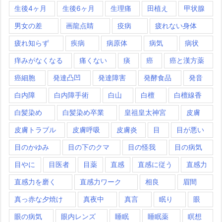
生後4ヶ月
生後6ヶ月
生理痛
田植え
甲状腺
男女の差
画龍点睛
疫病
疲れない身体
疲れ知らず
疾病
病原体
病気
病状
痒みがなくなる
痛くない
痰
癌
癌と漢方薬
癌細胞
発達凸凹
発達障害
発酵食品
発音
白内障
白内障手術
白山
白檀
白檀線香
白髪染め
白髪染め卒業
皇祖皇太神宮
皮膚
皮膚トラブル
皮膚呼吸
皮膚炎
目
目が悪い
目のかゆみ
目の下のクマ
目の怪我
目の病気
目やに
目医者
目薬
直感
直感に従う
直感力
直感力を磨く
直感力ワーク
相良
眉間
真っ赤な夕焼け
真夜中
真言
眠り
眼
眼の病気
眼内レンズ
睡眠
睡眠薬
瞑想