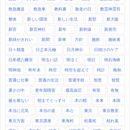
救急搬送
救急車
教科書
敬老の日
数霊神霊符
整体
新しい環境
新しい生活
新型
新大阪
新宮
新宮神社
新年
新幹線
新発売
新緑がきれい
新聞
新車
方針
施術
施術者
日々精進
日之本元極
日月神示
日焼けのケア
日牟禮八幡宮
明るい話
明るく
明日
明石海峡
明神池
昨年末
時空
時空を超えて
時計
晩秋
普通に仕事
普通の生活
普通学校
智恵
智慧
暑さの中
更年期障害
最高血圧
有形
有無
服を着ない
朝までぐっすり
木の精
未来
未病
本当に元気
本当の姿
本心
東京
東京教室
東京方面
東京講座
東海村
松葉杖
枯れ葉