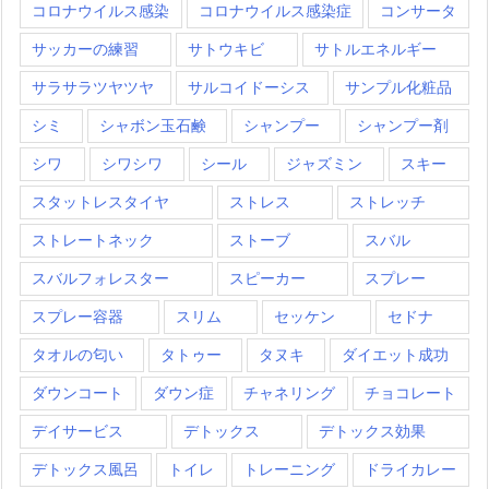
コロナウイルス感染
コロナウイルス感染症
コンサータ
サッカーの練習
サトウキビ
サトルエネルギー
サラサラツヤツヤ
サルコイドーシス
サンプル化粧品
シミ
シャボン玉石鹸
シャンプー
シャンプー剤
シワ
シワシワ
シール
ジャズミン
スキー
スタットレスタイヤ
ストレス
ストレッチ
ストレートネック
ストーブ
スバル
スバルフォレスター
スピーカー
スプレー
スプレー容器
スリム
セッケン
セドナ
タオルの匂い
タトゥー
タヌキ
ダイエット成功
ダウンコート
ダウン症
チャネリング
チョコレート
デイサービス
デトックス
デトックス効果
デトックス風呂
トイレ
トレーニング
ドライカレー