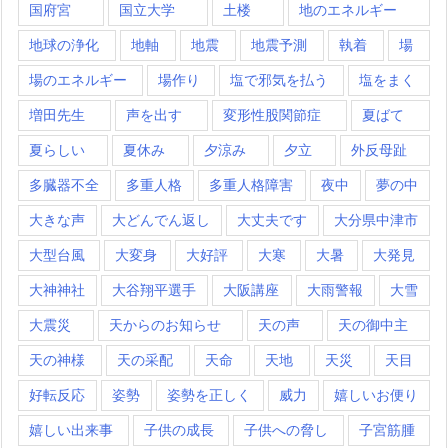
国府宮
国立大学
土楼
地のエネルギー
地球の浄化
地軸
地震
地震予測
執着
場
場のエネルギー
場作り
塩で邪気を払う
塩をまく
増田先生
声を出す
変形性股関節症
夏ばて
夏らしい
夏休み
夕涼み
夕立
外反母趾
多臓器不全
多重人格
多重人格障害
夜中
夢の中
大きな声
大どんでん返し
大丈夫です
大分県中津市
大型台風
大変身
大好評
大寒
大暑
大発見
大神神社
大谷翔平選手
大阪講座
大雨警報
大雪
大震災
天からのお知らせ
天の声
天の御中主
天の神様
天の采配
天命
天地
天災
天目
好転反応
姿勢
姿勢を正しく
威力
嬉しいお便り
嬉しい出来事
子供の成長
子供への脅し
子宮筋腫