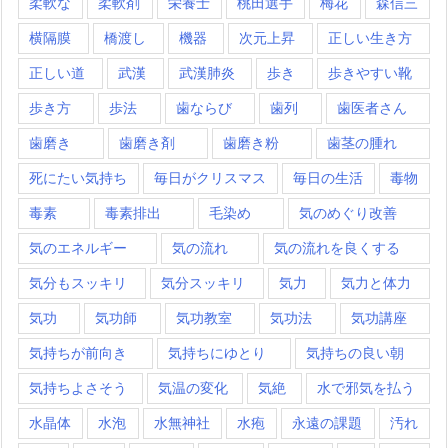
柔軟な
柔軟剤
栄養士
桃田選手
梅花
森信三
横隔膜
橋渡し
機器
次元上昇
正しい生き方
正しい道
武漢
武漢肺炎
歩き
歩きやすい靴
歩き方
歩法
歯ならび
歯列
歯医者さん
歯磨き
歯磨き剤
歯磨き粉
歯茎の腫れ
死にたい気持ち
毎日がクリスマス
毎日の生活
毒物
毒素
毒素排出
毛染め
気のめぐり改善
気のエネルギー
気の流れ
気の流れを良くする
気分もスッキリ
気分スッキリ
気力
気力と体力
気功
気功師
気功教室
気功法
気功講座
気持ちが前向き
気持ちにゆとり
気持ちの良い朝
気持ちよさそう
気温の変化
気絶
水で邪気を払う
水晶体
水泡
水無神社
水疱
永遠の課題
汚れ