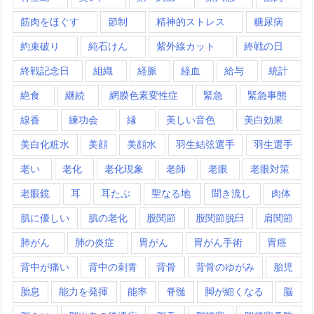
筋肉をほぐす
節制
精神的ストレス
糖尿病
約束破り
純石けん
紫外線カット
終戦の日
終戦記念日
組織
経脈
経血
給与
統計
絶食
継続
網膜色素変性症
緊急
緊急事態
線香
練功会
縁
美しい音色
美白効果
美白化粧水
美顔
美顔水
羽生結弦選手
羽生選手
老い
老化
老化現象
老師
老眼
老眼対策
老眼鏡
耳
耳たぶ
聖なる地
聞き流し
肉体
肌に優しい
肌の老化
股関節
股関節脱臼
肩関節
肺がん
肺の炎症
胃がん
胃がん手術
胃癌
背中が痛い
背中の刺青
背骨
背骨のゆがみ
胎児
胎息
能力を発揮
能率
脊髄
脚が細くなる
脳