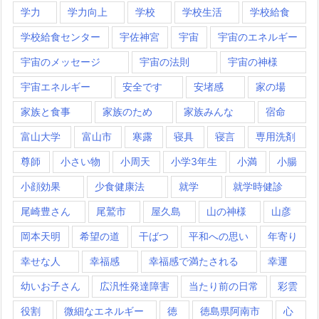
学力
学力向上
学校
学校生活
学校給食
学校給食センター
宇佐神宮
宇宙
宇宙のエネルギー
宇宙のメッセージ
宇宙の法則
宇宙の神様
宇宙エネルギー
安全です
安堵感
家の場
家族と食事
家族のため
家族みんな
宿命
富山大学
富山市
寒露
寝具
寝言
専用洗剤
尊師
小さい物
小周天
小学3年生
小満
小腸
小顔効果
少食健康法
就学
就学時健診
尾崎豊さん
尾鷲市
屋久島
山の神様
山彦
岡本天明
希望の道
干ばつ
平和への思い
年寄り
幸せな人
幸福感
幸福感で満たされる
幸運
幼いお子さん
広汎性発達障害
当たり前の日常
彩雲
役割
微細なエネルギー
徳
徳島県阿南市
心