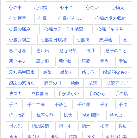
心の中
心の病
心不全
心強い
心構え
心筋梗塞
心臓
心臓が苦しい
心臓の期外収縮
心臓の痛み
心臓カテーテル検査
心臓ドキドキ
心臓弁膜症
心臓期外収縮
心臓病
忘年会
念
念には念
思い出
急な発熱
怪我
息子のこと
悪いモノ
悪い夢
悪い物
悪夢
意念
意識
愛知県半田市
感染
感染力
感染症
感覚的なもの
感謝の気持ち
慰霊の日
懸命
成績
成績アップ
成長力
成長発達
手が温かい
手のひら
手の指
手当
手当て法
手放し
手料理
手術
手袋
抗うつ剤
抗不安剤
拡大
拭き掃除
持ち出し
指の先
指の関節
指一本
指示
按摩
振動
捻挫
掌門人
排泄
接種
支え
放射能汚染