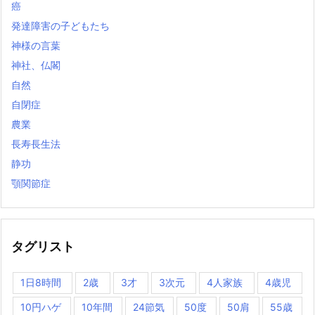
癌
発達障害の子どもたち
神様の言葉
神社、仏閣
自然
自閉症
農業
長寿長生法
静功
顎関節症
タグリスト
1日8時間
2歳
3才
3次元
4人家族
4歳児
10円ハゲ
10年間
24節気
50度
50肩
55歳