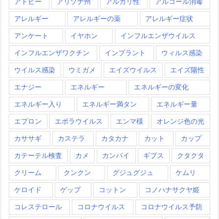
アトピー
アリゾナ州
アルカリ性
アルコール消毒
アレルギー
アレルギーの薬
アレルギー症状
アンケート
イヤホン
インフルエンザウイルス
インフルエンザワクチン
インプラント
ウィルス感染
ウイルス感染
ウミガメ
エイズウイルス
エイズ陽性
エナジー
エネルギー
エネルギーの変化
エネルギー入り
エネルギー満タン
エネルギー量
エプロン
エボラウイルス
エンマ様
オレンジ色の光
カササギ
カステラ
カタカナ
カット
カップ
カテーテル検査
カメ
カンパイ
ギブス
クタクタ
クリーム
クンクン
グジュグジュ
ケムリ
ケロイド
ゲップ
コットン
コノハナサクヤ姫
コレステロール
コロナウイルス
コロナウイルス予防