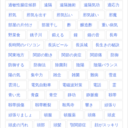
過敏性腸症候群
遠隔
遠隔施術
遠隔気功
適応力
邪気
邪気を出す
邪気払い
邪気祓い
邪魔
部屋の片付け
部屋干し
酢
醸造酢
重い病気
野菜食
銚子川
鍛える
鐘
鐘の音
長寿
長時間のパソコン
長浜ビール
長浜城
長生きの秘訣
関東地方
関節の動き
関節の炎症
関節痛
防御
防御する
防御法
除菌剤
陰陽
陰陽バランス
陽の気
集中力
雑念
雑菌
難病
雪道
雲消し
電気自動車
電磁波対策
電話
霊
青い光
青森
青空
静功
静脈瘤
靱帯
靱帯損傷
靱帯断裂
鞍馬寺
響き
頑張り
頑張りましょ
頓服
頓服薬
頭痛
頭皮
頭皮の汚れ
頭部
頭髪
顎関節症
顔がスッキリ