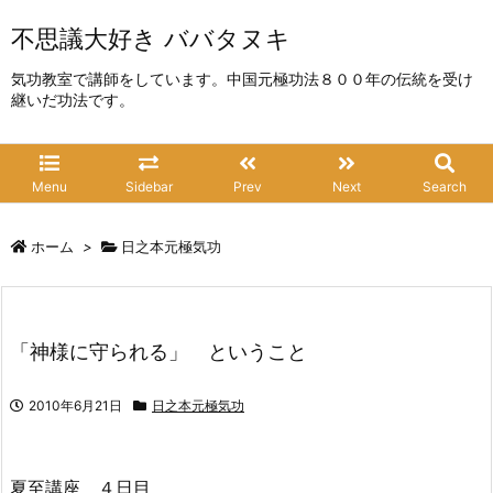
不思議大好き ババタヌキ
気功教室で講師をしています。中国元極功法８００年の伝統を受け
継いだ功法です。
Menu
Sidebar
Prev
Next
Search
ホーム
>
日之本元極気功
「神様に守られる」 ということ
2010年6月21日
日之本元極気功
夏至講座 ４日目