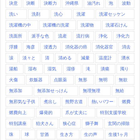
決意
決断
決断力
沖縄県
油汚れ
泡
波動
洗い
洗剤
洗心
洗濯
洗濯セッケン
洗濯機の中
洗濯機の洗濯
洗濯物
洗濯石けん
洗面所
派手な色
流産
流行病
浄化
浄化力
浮腫
海彦
浸透力
消化器の癌
消化器官
消去
涙
淡々と
清
清める
減量
温度計
湧水
湯船
湿布
湿気
湿疹
滝
潰瘍
濁り
火傷
炊飯器
点眼薬
無形
無明
無欲
無添加
無添加せっけん
無理無理
無給
無邪気な子供
煮出し
熊野古道
熱いパワー
燃費
燃費向上
爆発的
爪が丈夫に
特別支援学校
特別講座
狛犬さん
狭心症
獅子舞
玄関の掃除
珠
球
甘酒
生き方
生の声
生後1ヶ月