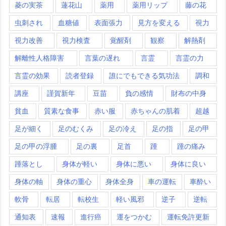
菱の実茶
蓮花山
薬用
薬用リップ
藤の花
虫刺され
血糖値
表面張力
見方を変える
視力
視力改善
視力検査
覚醒剤
観察
解熱剤
解離性人格障害
言葉の遅れ
言霊
言霊の力
言霊の効果
読者登録
誰にでもできる気功法
調和
講座
謹賀新年
豆苗
負の感情
財布の中身
貧血
質素な食事
赤い服
赤ちゃんの肌着
超越
足が細く
足のむくみ
足の冷え
足の指
足の甲
足の甲の浮腫
足の裏
足首
踵
踵の痛み
踵落とし
身体が軽い
身体に悪い
身体に良い
身体の軸
身体の重心
身体全身
車の運転
車酔い
軟骨
転居
転校生
軽い風邪
逆子
逆転
通知表
速報
進行癌
運をつかむ
運転免許更新