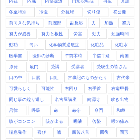
内在
内臓
内部被爆
円形脱毛症
再生
冗談
冬至特別
冷夏
分杭峠
切り傷
初公開
前向きな気持ち
前腕部
副反応
力
加熱
努力
努力が必要
努力と根性
労宮
効力
勉強時間
動功
匂い
化学物質過敏症
化粧品
化粧水
医学書
医師の診断
午前零時
半信半疑
南国
原発
厦門
受講
受講者
受験生の皆さん
口の中
口唇
口紅
古事記のものがたり
古代米
可愛らしく
可能性
右回り
右手首
右肩甲骨
同じ事の繰り返し
名古屋講座
向源寺
吹き出物
呂律
呼吸
命
命令
命門
和裁
咳がコンコン
咳が出る
唾液
啓蟄
喉の痛み
喘息発作
喜び
嘘
四苦八苦
回復
固形