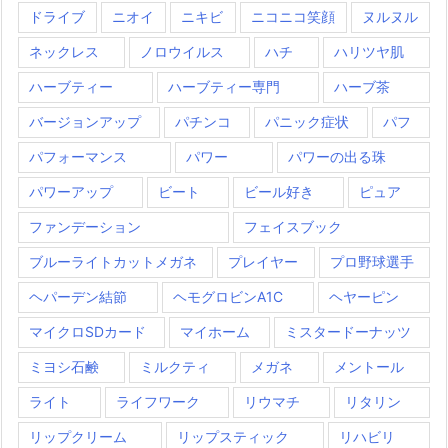
ドライブ
ニオイ
ニキビ
ニコニコ笑顔
ヌルヌル
ネックレス
ノロウイルス
ハチ
ハリツヤ肌
ハーブティー
ハーブティー専門
ハーブ茶
バージョンアップ
パチンコ
パニック症状
パフ
パフォーマンス
パワー
パワーの出る珠
パワーアップ
ビート
ビール好き
ピュア
ファンデーション
フェイスブック
ブルーライトカットメガネ
プレイヤー
プロ野球選手
ヘパーデン結節
ヘモグロビンA1C
ヘヤーピン
マイクロSDカード
マイホーム
ミスタードーナッツ
ミヨシ石鹸
ミルクティ
メガネ
メントール
ライト
ライフワーク
リウマチ
リタリン
リップクリーム
リップスティック
リハビリ