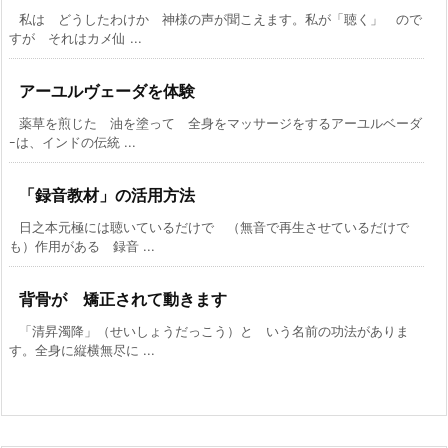
私は どうしたわけか 神様の声が聞こえます。私が「聴く」 ので
すが それはカメ仙 ...
アーユルヴェーダを体験
薬草を煎じた 油を塗って 全身をマッサージをするアーユルベーダ
ｰは、インドの伝統 ...
「録音教材」の活用方法
日之本元極には聴いているだけで （無音で再生させているだけで
も）作用がある 録音 ...
背骨が 矯正されて動きます
「清昇濁降」（せいしょうだっこう）と いう名前の功法がありま
す。全身に縦横無尽に ...