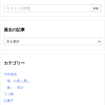
過去の記事
過
去
の
記
事
カテゴリー
12字真言
「場」の良し悪し
「歯」 並び
うつ病
お菓子