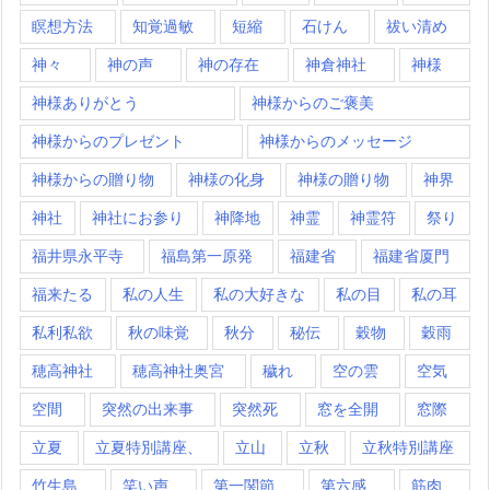
瞑想方法
知覚過敏
短縮
石けん
祓い清め
神々
神の声
神の存在
神倉神社
神様
神様ありがとう
神様からのご褒美
神様からのプレゼント
神様からのメッセージ
神様からの贈り物
神様の化身
神様の贈り物
神界
神社
神社にお参り
神降地
神霊
神霊符
祭り
福井県永平寺
福島第一原発
福建省
福建省厦門
福来たる
私の人生
私の大好きな
私の目
私の耳
私利私欲
秋の味覚
秋分
秘伝
穀物
穀雨
穂高神社
穂高神社奥宮
穢れ
空の雲
空気
空間
突然の出来事
突然死
窓を全開
窓際
立夏
立夏特別講座、
立山
立秋
立秋特別講座
竹生島
笑い声
第一関節
第六感
筋肉