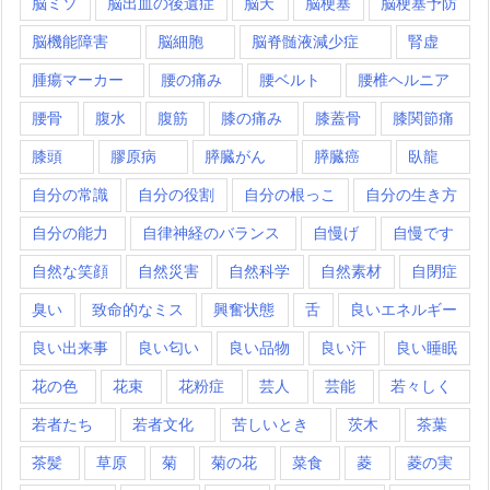
脳ミソ
脳出血の後遺症
脳天
脳梗塞
脳梗塞予防
脳機能障害
脳細胞
脳脊髄液減少症
腎虚
腫瘍マーカー
腰の痛み
腰ベルト
腰椎ヘルニア
腰骨
腹水
腹筋
膝の痛み
膝蓋骨
膝関節痛
膝頭
膠原病
膵臓がん
膵臓癌
臥龍
自分の常識
自分の役割
自分の根っこ
自分の生き方
自分の能力
自律神経のバランス
自慢げ
自慢です
自然な笑顔
自然災害
自然科学
自然素材
自閉症
臭い
致命的なミス
興奮状態
舌
良いエネルギー
良い出来事
良い匂い
良い品物
良い汗
良い睡眠
花の色
花束
花粉症
芸人
芸能
若々しく
若者たち
若者文化
苦しいとき
茨木
茶葉
茶髪
草原
菊
菊の花
菜食
菱
菱の実