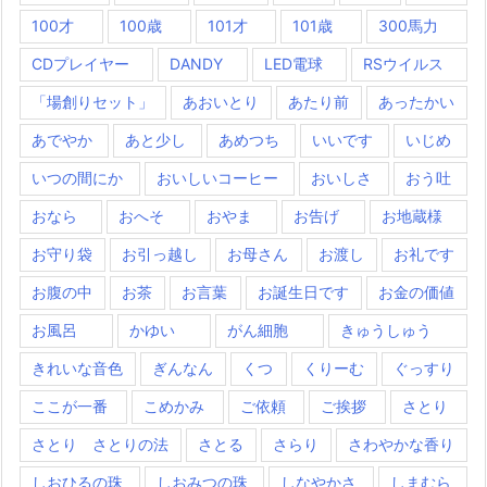
100才
100歳
101才
101歳
300馬力
CDプレイヤー
DANDY
LED電球
RSウイルス
「場創りセット」
あおいとり
あたり前
あったかい
あでやか
あと少し
あめつち
いいです
いじめ
いつの間にか
おいしいコーヒー
おいしさ
おう吐
おなら
おへそ
おやま
お告げ
お地蔵様
お守り袋
お引っ越し
お母さん
お渡し
お礼です
お腹の中
お茶
お言葉
お誕生日です
お金の価値
お風呂
かゆい
がん細胞
きゅうしゅう
きれいな音色
ぎんなん
くつ
くりーむ
ぐっすり
ここが一番
こめかみ
ご依頼
ご挨拶
さとり
さとり さとりの法
さとる
さらり
さわやかな香り
しおひるの珠
しおみつの珠
しなやかさ
しまむら