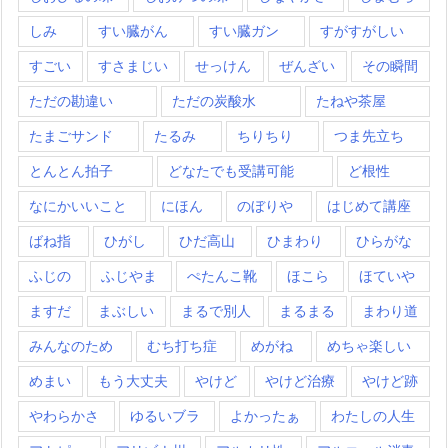
しみ
すい臓がん
すい臓ガン
すがすがしい
すごい
すさまじい
せっけん
ぜんざい
その瞬間
ただの勘違い
ただの炭酸水
たねや茶屋
たまごサンド
たるみ
ちりちり
つま先立ち
とんとん拍子
どなたでも受講可能
ど根性
なにかいいこと
にほん
のぼりや
はじめて講座
ばね指
ひがし
ひだ高山
ひまわり
ひらがな
ふじの
ふじやま
ぺたんこ靴
ほこら
ほていや
ますだ
まぶしい
まるで別人
まるまる
まわり道
みんなのため
むち打ち症
めがね
めちゃ楽しい
めまい
もう大丈夫
やけど
やけど治療
やけど跡
やわらかさ
ゆるいブラ
よかったぁ
わたしの人生