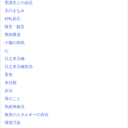
受講生との会話
天のまなみ
好転反応
寝言・戯言
尊師重道
小脳の病気
心
日之本元極
日之本元極気功
景色
未分類
歩法
母のこと
気絶神倉法
無形のエネルギーの存在
環境汚染