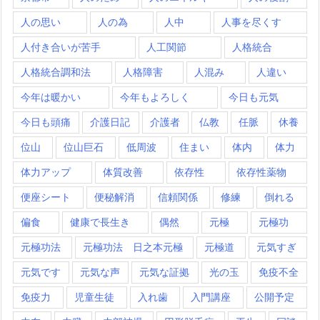
人の思い
人の為
人中
人事を尽くす
人付き合いが苦手
人工関節
人格統合
人格統合調和法
人格障害
人混み
人違い
今年は暖かい
今年もよろしく
今日も元気
今日も頭痛
介護日記
介護者
仏教
任脈
休養
位山
位山巨石
低周波
住まい
体内
体力
体力アップ
体質改善
依存性
依存性薬物
便座シート
便秘解消
信頼関係
修練
倒れる
偏食
健康で長生き
偶然
元極
元極功
元極功法
元極功法 日之本元極
元極道
元気すぎ
元気です
元気な声
元気な証拠
光の玉
免疫不全
免疫力
児童生徒
入れ歯
入門講座
公開予定