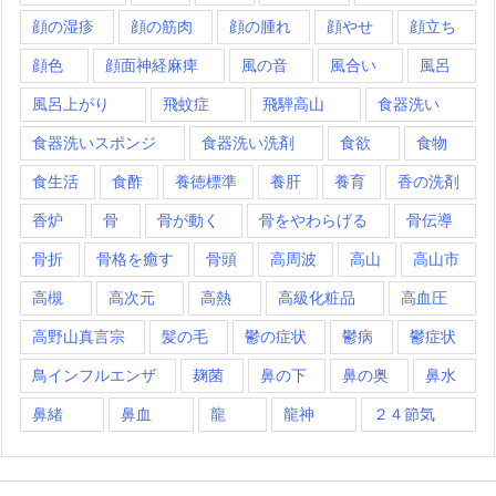
顔の湿疹
顔の筋肉
顔の腫れ
顔やせ
顔立ち
顔色
顔面神経麻痺
風の音
風合い
風呂
風呂上がり
飛蚊症
飛騨高山
食器洗い
食器洗いスポンジ
食器洗い洗剤
食欲
食物
食生活
食酢
養徳標準
養肝
養育
香の洗剤
香炉
骨
骨が動く
骨をやわらげる
骨伝導
骨折
骨格を癒す
骨頭
高周波
高山
高山市
高槻
高次元
高熱
高級化粧品
高血圧
高野山真言宗
髪の毛
鬱の症状
鬱病
鬱症状
鳥インフルエンザ
麹菌
鼻の下
鼻の奥
鼻水
鼻緒
鼻血
龍
龍神
２４節気