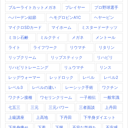
ブルーライトカットメガネ
プレイヤー
プロ野球選手
ヘパーデン結節
ヘモグロビンA1C
ヘヤーピン
マイクロSDカード
マイホーム
ミスタードーナッツ
ミヨシ石鹸
ミルクティ
メガネ
メントール
ライト
ライフワーク
リウマチ
リタリン
リップクリーム
リップスティック
リハビリ
リハビリトレーニング
リュウマチ
リンス
レッグウォーマー
レッドロック
レベル
レベル2
レベル3
レベルの違い
レーシック手術
ワクチン
ワクチン接種
ワセリンクリーム
一子相伝
一般常識
七五三
三元
三元パワー
三者面談
上丹田
上級講座
上高地
下丹田
下半身ダイエット
下半身痩せ
下着
下腿
不安な気持ち
不安感