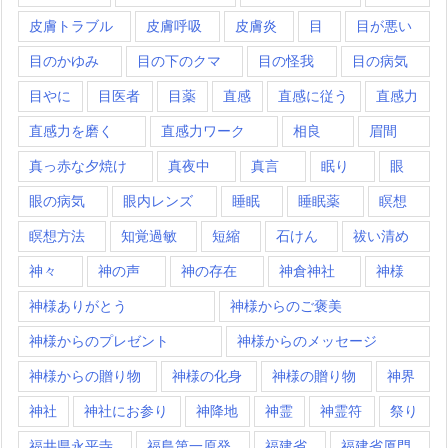
皮膚トラブル
皮膚呼吸
皮膚炎
目
目が悪い
目のかゆみ
目の下のクマ
目の怪我
目の病気
目やに
目医者
目薬
直感
直感に従う
直感力
直感力を磨く
直感力ワーク
相良
眉間
真っ赤な夕焼け
真夜中
真言
眠り
眼
眼の病気
眼内レンズ
睡眠
睡眠薬
瞑想
瞑想方法
知覚過敏
短縮
石けん
祓い清め
神々
神の声
神の存在
神倉神社
神様
神様ありがとう
神様からのご褒美
神様からのプレゼント
神様からのメッセージ
神様からの贈り物
神様の化身
神様の贈り物
神界
神社
神社にお参り
神降地
神霊
神霊符
祭り
福井県永平寺
福島第一原発
福建省
福建省厦門