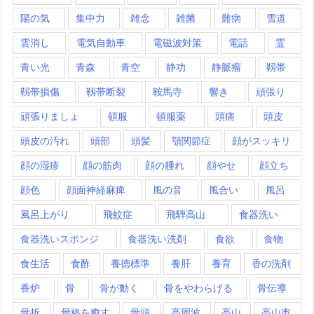
陽の気
集中力
雑念
雑菌
難病
雪道
雲消し
電気自動車
電磁波対策
電話
霊
青い光
青森
青空
静功
静脈瘤
靱帯
靱帯損傷
靱帯断裂
鞍馬寺
響き
頑張り
頑張りましょ
頓服
頓服薬
頭痛
頭皮
頭皮の汚れ
頭部
頭髪
顎関節症
顔がスッキリ
顔の湿疹
顔の筋肉
顔の腫れ
顔やせ
顔立ち
顔色
顔面神経麻痺
風の音
風合い
風呂
風呂上がり
飛蚊症
飛騨高山
食器洗い
食器洗いスポンジ
食器洗い洗剤
食欲
食物
食生活
食酢
養徳標準
養肝
養育
香の洗剤
香炉
骨
骨が動く
骨をやわらげる
骨伝導
骨折
骨格を癒す
骨頭
高周波
高山
高山市