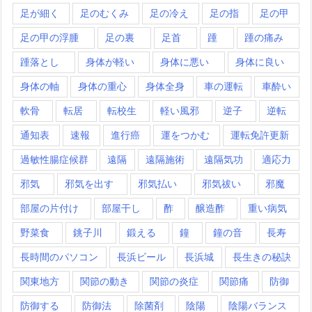
足が細く
足のむくみ
足の冷え
足の指
足の甲
足の甲の浮腫
足の裏
足首
踵
踵の痛み
踵落とし
身体が軽い
身体に悪い
身体に良い
身体の軸
身体の重心
身体全身
車の運転
車酔い
軟骨
転居
転校生
軽い風邪
逆子
逆転
通知表
速報
進行癌
運をつかむ
運転免許更新
過敏性腸症候群
遠隔
遠隔施術
遠隔気功
適応力
邪気
邪気を出す
邪気払い
邪気祓い
邪魔
部屋の片付け
部屋干し
酢
醸造酢
重い病気
野菜食
銚子川
鍛える
鐘
鐘の音
長寿
長時間のパソコン
長浜ビール
長浜城
長生きの秘訣
関東地方
関節の動き
関節の炎症
関節痛
防御
防御する
防御法
除菌剤
陰陽
陰陽バランス