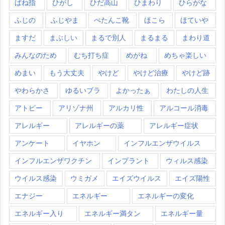
ばね指
ひがし
ひだ高山
ひまわり
ひらがな
ふじの
ふじやま
ぺたんこ靴
ほこら
ほていや
ますだ
まぶしい
まるで別人
まるまる
まわり道
みんなのため
むち打ち症
めがね
めちゃ楽しい
めまい
もう大丈夫
やけど
やけど治療
やけど跡
やわらかさ
ゆるいブラ
よかったぁ
わたしの人生
アトピー
アリゾナ州
アルカリ性
アルコール消毒
アレルギー
アレルギーの薬
アレルギー症状
アンケート
イヤホン
インフルエンザウイルス
インフルエンザワクチン
インプラント
ウィルス感染
ウイルス感染
ウミガメ
エイズウイルス
エイズ陽性
エナジー
エネルギー
エネルギーの変化
エネルギー入り
エネルギー満タン
エネルギー量