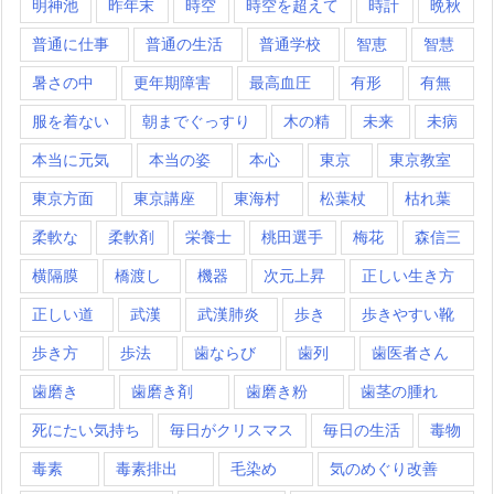
明神池
昨年末
時空
時空を超えて
時計
晩秋
普通に仕事
普通の生活
普通学校
智恵
智慧
暑さの中
更年期障害
最高血圧
有形
有無
服を着ない
朝までぐっすり
木の精
未来
未病
本当に元気
本当の姿
本心
東京
東京教室
東京方面
東京講座
東海村
松葉杖
枯れ葉
柔軟な
柔軟剤
栄養士
桃田選手
梅花
森信三
横隔膜
橋渡し
機器
次元上昇
正しい生き方
正しい道
武漢
武漢肺炎
歩き
歩きやすい靴
歩き方
歩法
歯ならび
歯列
歯医者さん
歯磨き
歯磨き剤
歯磨き粉
歯茎の腫れ
死にたい気持ち
毎日がクリスマス
毎日の生活
毒物
毒素
毒素排出
毛染め
気のめぐり改善