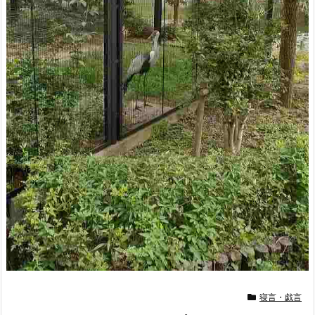
寝言・戯言