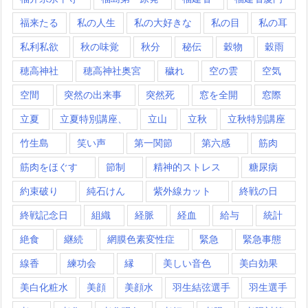
福来たる
私の人生
私の大好きな
私の目
私の耳
私利私欲
秋の味覚
秋分
秘伝
穀物
穀雨
穂高神社
穂高神社奥宮
穢れ
空の雲
空気
空間
突然の出来事
突然死
窓を全開
窓際
立夏
立夏特別講座、
立山
立秋
立秋特別講座
竹生島
笑い声
第一関節
第六感
筋肉
筋肉をほぐす
節制
精神的ストレス
糖尿病
約束破り
純石けん
紫外線カット
終戦の日
終戦記念日
組織
経脈
経血
給与
統計
絶食
継続
網膜色素変性症
緊急
緊急事態
線香
練功会
縁
美しい音色
美白効果
美白化粧水
美顔
美顔水
羽生結弦選手
羽生選手