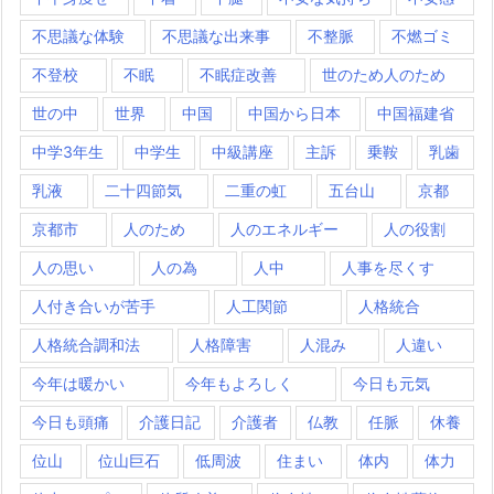
不思議な体験
不思議な出来事
不整脈
不燃ゴミ
不登校
不眠
不眠症改善
世のため人のため
世の中
世界
中国
中国から日本
中国福建省
中学3年生
中学生
中級講座
主訴
乗鞍
乳歯
乳液
二十四節気
二重の虹
五台山
京都
京都市
人のため
人のエネルギー
人の役割
人の思い
人の為
人中
人事を尽くす
人付き合いが苦手
人工関節
人格統合
人格統合調和法
人格障害
人混み
人違い
今年は暖かい
今年もよろしく
今日も元気
今日も頭痛
介護日記
介護者
仏教
任脈
休養
位山
位山巨石
低周波
住まい
体内
体力