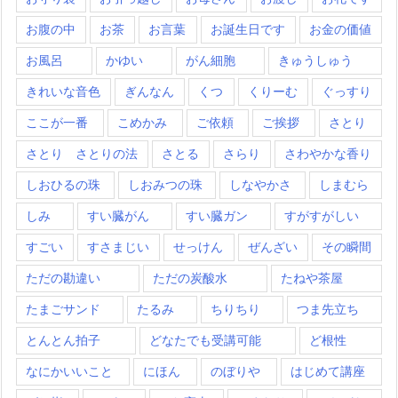
お腹の中
お茶
お言葉
お誕生日です
お金の価値
お風呂
かゆい
がん細胞
きゅうしゅう
きれいな音色
ぎんなん
くつ
くりーむ
ぐっすり
ここが一番
こめかみ
ご依頼
ご挨拶
さとり
さとり さとりの法
さとる
さらり
さわやかな香り
しおひるの珠
しおみつの珠
しなやかさ
しまむら
しみ
すい臓がん
すい臓ガン
すがすがしい
すごい
すさまじい
せっけん
ぜんざい
その瞬間
ただの勘違い
ただの炭酸水
たねや茶屋
たまごサンド
たるみ
ちりちり
つま先立ち
とんとん拍子
どなたでも受講可能
ど根性
なにかいいこと
にほん
のぼりや
はじめて講座