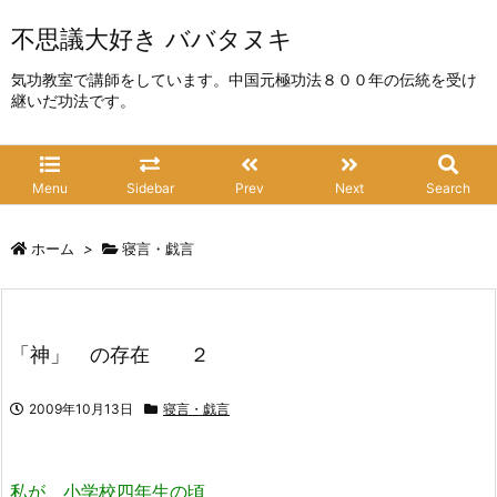
不思議大好き ババタヌキ
気功教室で講師をしています。中国元極功法８００年の伝統を受け
継いだ功法です。
Menu
Sidebar
Prev
Next
Search
ホーム
>
寝言・戯言
「神」 の存在 ２
2009年10月13日
寝言・戯言
私が、小学校四年生の頃