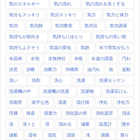
気のエネルギー
気の流れ
気の流れを良くする
気分もスッキリ
気分スッキリ
気力
気力と体力
気功
気功師
気功教室
気功法
気功講座
気持ちが前向き
気持ちにゆとり
気持ちの良い朝
気持ちよさそう
気温の変化
気絶
水で邪気を払う
水晶体
水泡
水無神社
水疱
永遠の課題
汚れ
決意
決断
決断力
沖縄県
油汚れ
泡
波動
洗い
洗剤
洗心
洗濯
洗濯セッケン
洗濯機の中
洗濯機の洗濯
洗濯物
洗濯石けん
洗面所
派手な色
流産
流行病
浄化
浄化力
浮腫
海彦
浸透力
消化器の癌
消化器官
消去
涙
淡々と
清
清める
減量
温度計
湧水
湯船
湿布
湿気
湿疹
滝
潰瘍
濁り