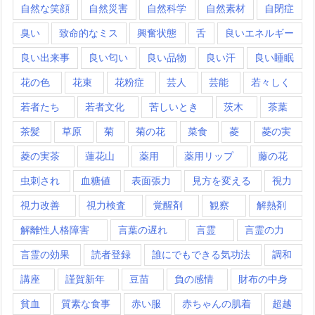
自然な笑顔
自然災害
自然科学
自然素材
自閉症
臭い
致命的なミス
興奮状態
舌
良いエネルギー
良い出来事
良い匂い
良い品物
良い汗
良い睡眠
花の色
花束
花粉症
芸人
芸能
若々しく
若者たち
若者文化
苦しいとき
茨木
茶葉
茶髪
草原
菊
菊の花
菜食
菱
菱の実
菱の実茶
蓮花山
薬用
薬用リップ
藤の花
虫刺され
血糖値
表面張力
見方を変える
視力
視力改善
視力検査
覚醒剤
観察
解熱剤
解離性人格障害
言葉の遅れ
言霊
言霊の力
言霊の効果
読者登録
誰にでもできる気功法
調和
講座
謹賀新年
豆苗
負の感情
財布の中身
貧血
質素な食事
赤い服
赤ちゃんの肌着
超越