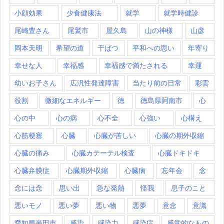
小顔効果
少食健康法
就学
就学時健診
尾崎豊さん
尾鷲市
屋久島
山の神様
山彦
岡本天明
希望の道
干ばつ
平和への思い
年寄り
幸せな人
幸福感
幸福感で満たされる
幸運
幼いお子さん
広汎性発達障害
当たり前の日常
彩雲
役割
微細なエネルギー
徳
徳島県阿南市
心
心の中
心の病
心不全
心強い
心構え
心筋梗塞
心臓
心臓が苦しい
心臓の期外収縮
心臓の痛み
心臓カテーテル検査
心臓ドキドキ
心臓弁膜症
心臓期外収縮
心臓病
忘年会
念
念には念
思い出
急な発熱
怪我
息子のこと
悪いモノ
悪い夢
悪い物
悪夢
意念
意識
愛知県半田市
感染
感染力
感染症
感覚的なもの