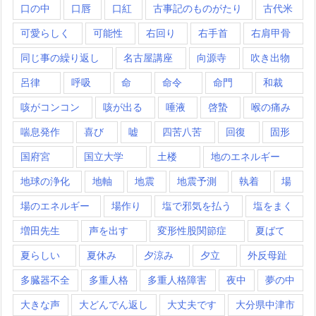
口の中
口唇
口紅
古事記のものがたり
古代米
可愛らしく
可能性
右回り
右手首
右肩甲骨
同じ事の繰り返し
名古屋講座
向源寺
吹き出物
呂律
呼吸
命
命令
命門
和裁
咳がコンコン
咳が出る
唾液
啓蟄
喉の痛み
喘息発作
喜び
嘘
四苦八苦
回復
固形
国府宮
国立大学
土楼
地のエネルギー
地球の浄化
地軸
地震
地震予測
執着
場
場のエネルギー
場作り
塩で邪気を払う
塩をまく
増田先生
声を出す
変形性股関節症
夏ばて
夏らしい
夏休み
夕涼み
夕立
外反母趾
多臓器不全
多重人格
多重人格障害
夜中
夢の中
大きな声
大どんでん返し
大丈夫です
大分県中津市