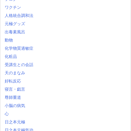
ワクチン
人格統合調和法
元極グッズ
出毒素風呂
動物
化学物質過敏症
化粧品
受講生との会話
天のまなみ
好転反応
寝言・戯言
尊師重道
小脳の病気
心
日之本元極
日之本元極気功