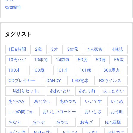
顎関節症
タグリスト
1日8時間
2歳
3才
3次元
4人家族
4歳児
10円ハゲ
10年間
24節気
50度
50肩
55歳
100才
100歳
101才
101歳
300馬力
CDプレイヤー
DANDY
LED電球
RSウイルス
「場創りセット」
あおいとり
あたり前
あったかい
あでやか
あと少し
あめつち
いいです
いじめ
いつの間にか
おいしいコーヒー
おいしさ
おう吐
おなら
おへそ
おやま
お告げ
お地蔵様
お守り袋
お引っ越し
お母さん
お渡し
お礼です