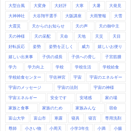
大型台風
大変身
大好評
大寒
大暑
大発見
大神神社
大谷翔平選手
大阪講座
大雨警報
大雪
大震災
天からのお知らせ
天の声
天の御中主
天の神様
天の采配
天命
天地
天災
天目
好転反応
姿勢
姿勢を正しく
威力
嬉しいお便り
嬉しい出来事
子供の成長
子供への脅し
子宮筋腫
学力
学力向上
学校
学校生活
学校給食
学校給食センター
宇佐神宮
宇宙
宇宙のエネルギー
宇宙のメッセージ
宇宙の法則
宇宙の神様
宇宙エネルギー
安全です
安堵感
家の場
家族と食事
家族のため
家族みんな
宿命
富山大学
富山市
寒露
寝具
寝言
専用洗剤
尊師
小さい物
小周天
小学3年生
小満
小腸