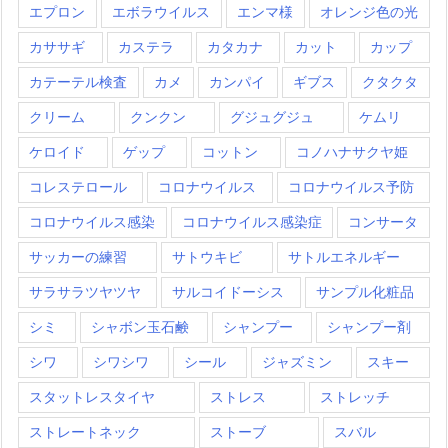
エプロン
エボラウイルス
エンマ様
オレンジ色の光
カササギ
カステラ
カタカナ
カット
カップ
カテーテル検査
カメ
カンパイ
ギブス
クタクタ
クリーム
クンクン
グジュグジュ
ケムリ
ケロイド
ゲップ
コットン
コノハナサクヤ姫
コレステロール
コロナウイルス
コロナウイルス予防
コロナウイルス感染
コロナウイルス感染症
コンサータ
サッカーの練習
サトウキビ
サトルエネルギー
サラサラツヤツヤ
サルコイドーシス
サンプル化粧品
シミ
シャボン玉石鹸
シャンプー
シャンプー剤
シワ
シワシワ
シール
ジャズミン
スキー
スタットレスタイヤ
ストレス
ストレッチ
ストレートネック
ストーブ
スバル