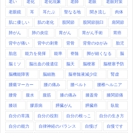
老い
老化
老化現象
老師
老眼
老眼対策
老眼鏡
耳
耳たぶ
聖なる地
聞き流し
肉体
肌に優しい
肌の老化
股関節
股関節脱臼
肩関節
肺がん
肺の炎症
胃がん
胃がん手術
胃癌
背中が痛い
背中の刺青
背骨
背骨のゆがみ
胎児
胎息
能力を発揮
能率
脊髄
脚が細くなる
脳
脳ミソ
脳出血の後遺症
脳天
脳梗塞
脳梗塞予防
脳機能障害
脳細胞
脳脊髄液減少症
腎虚
腫瘍マーカー
腰の痛み
腰ベルト
腰椎ヘルニア
腰骨
腹水
腹筋
膝の痛み
膝蓋骨
膝関節痛
膝頭
膠原病
膵臓がん
膵臓癌
臥龍
自分の常識
自分の役割
自分の根っこ
自分の生き方
自分の能力
自律神経のバランス
自慢げ
自慢です