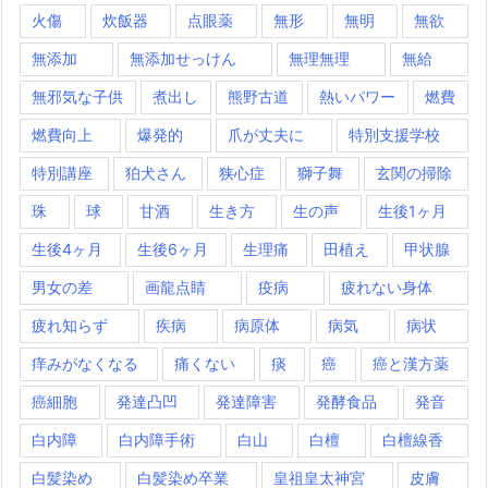
火傷
炊飯器
点眼薬
無形
無明
無欲
無添加
無添加せっけん
無理無理
無給
無邪気な子供
煮出し
熊野古道
熱いパワー
燃費
燃費向上
爆発的
爪が丈夫に
特別支援学校
特別講座
狛犬さん
狭心症
獅子舞
玄関の掃除
珠
球
甘酒
生き方
生の声
生後1ヶ月
生後4ヶ月
生後6ヶ月
生理痛
田植え
甲状腺
男女の差
画龍点睛
疫病
疲れない身体
疲れ知らず
疾病
病原体
病気
病状
痒みがなくなる
痛くない
痰
癌
癌と漢方薬
癌細胞
発達凸凹
発達障害
発酵食品
発音
白内障
白内障手術
白山
白檀
白檀線香
白髪染め
白髪染め卒業
皇祖皇太神宮
皮膚