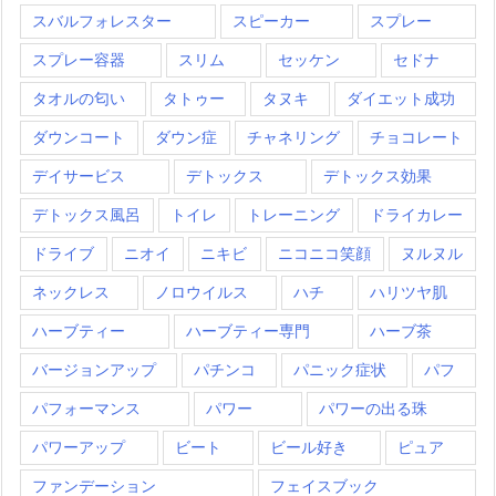
スバルフォレスター
スピーカー
スプレー
スプレー容器
スリム
セッケン
セドナ
タオルの匂い
タトゥー
タヌキ
ダイエット成功
ダウンコート
ダウン症
チャネリング
チョコレート
デイサービス
デトックス
デトックス効果
デトックス風呂
トイレ
トレーニング
ドライカレー
ドライブ
ニオイ
ニキビ
ニコニコ笑顔
ヌルヌル
ネックレス
ノロウイルス
ハチ
ハリツヤ肌
ハーブティー
ハーブティー専門
ハーブ茶
バージョンアップ
パチンコ
パニック症状
パフ
パフォーマンス
パワー
パワーの出る珠
パワーアップ
ビート
ビール好き
ピュア
ファンデーション
フェイスブック