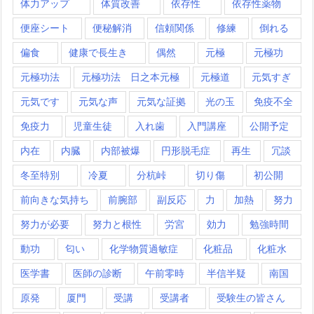
体力アップ
体質改善
依存性
依存性薬物
便座シート
便秘解消
信頼関係
修練
倒れる
偏食
健康で長生き
偶然
元極
元極功
元極功法
元極功法 日之本元極
元極道
元気すぎ
元気です
元気な声
元気な証拠
光の玉
免疫不全
免疫力
児童生徒
入れ歯
入門講座
公開予定
内在
内臓
内部被爆
円形脱毛症
再生
冗談
冬至特別
冷夏
分杭峠
切り傷
初公開
前向きな気持ち
前腕部
副反応
力
加熱
努力
努力が必要
努力と根性
労宮
効力
勉強時間
動功
匂い
化学物質過敏症
化粧品
化粧水
医学書
医師の診断
午前零時
半信半疑
南国
原発
厦門
受講
受講者
受験生の皆さん