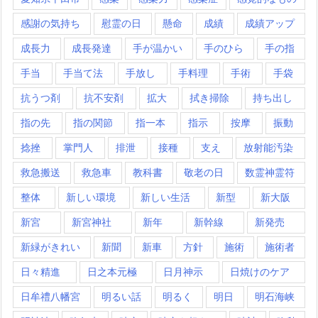
感謝の気持ち
慰霊の日
懸命
成績
成績アップ
成長力
成長発達
手が温かい
手のひら
手の指
手当
手当て法
手放し
手料理
手術
手袋
抗うつ剤
抗不安剤
拡大
拭き掃除
持ち出し
指の先
指の関節
指一本
指示
按摩
振動
捻挫
掌門人
排泄
接種
支え
放射能汚染
救急搬送
救急車
教科書
敬老の日
数霊神霊符
整体
新しい環境
新しい生活
新型
新大阪
新宮
新宮神社
新年
新幹線
新発売
新緑がきれい
新聞
新車
方針
施術
施術者
日々精進
日之本元極
日月神示
日焼けのケア
日牟禮八幡宮
明るい話
明るく
明日
明石海峡