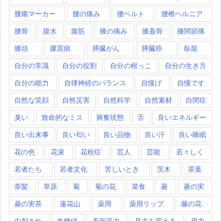
腫瘍マーカー
腰の痛み
腰ベルト
腰椎ヘルニア
腰骨
腹水
腹筋
膝の痛み
膝蓋骨
膝関節痛
膝頭
膠原病
膵臓がん
膵臓癌
臥龍
自分の常識
自分の役割
自分の根っこ
自分の生き方
自分の能力
自律神経のバランス
自慢げ
自慢です
自然な笑顔
自然災害
自然科学
自然素材
自閉症
臭い
致命的なミス
興奮状態
舌
良いエネルギー
良い出来事
良い匂い
良い品物
良い汗
良い睡眠
花の色
花束
花粉症
芸人
芸能
若々しく
若者たち
若者文化
苦しいとき
茨木
茶葉
茶髪
草原
菊
菊の花
菜食
菱
菱の実
菱の実茶
蓮花山
薬用
薬用リップ
藤の花
虫刺され
血糖値
表面張力
見方を変える
視力