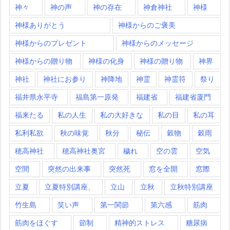
神々
神の声
神の存在
神倉神社
神様
神様ありがとう
神様からのご褒美
神様からのプレゼント
神様からのメッセージ
神様からの贈り物
神様の化身
神様の贈り物
神界
神社
神社にお参り
神降地
神霊
神霊符
祭り
福井県永平寺
福島第一原発
福建省
福建省厦門
福来たる
私の人生
私の大好きな
私の目
私の耳
私利私欲
秋の味覚
秋分
秘伝
穀物
穀雨
穂高神社
穂高神社奥宮
穢れ
空の雲
空気
空間
突然の出来事
突然死
窓を全開
窓際
立夏
立夏特別講座、
立山
立秋
立秋特別講座
竹生島
笑い声
第一関節
第六感
筋肉
筋肉をほぐす
節制
精神的ストレス
糖尿病