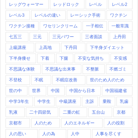
レッグウォーマー
レッドロック
レベル
レベル2
レベル3
レベルの違い
レーシック手術
ワクチン
ワクチン接種
ワセリンクリーム
一子相伝
一般常識
七五三
三元
三元パワー
三者面談
上丹田
上級講座
上高地
下丹田
下半身ダイエット
下半身痩せ
下着
下腿
不安な気持ち
不安感
不思議な体験
不思議な出来事
不整脈
不燃ゴミ
不登校
不眠
不眠症改善
世のため人のため
世の中
世界
中国
中国から日本
中国福建省
中学3年生
中学生
中級講座
主訴
乗鞍
乳歯
乳液
二十四節気
二重の虹
五台山
京都
京都市
人のため
人のエネルギー
人の役割
人の思い
人の為
人中
人事を尽くす