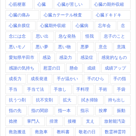
心筋梗塞
心臓
心臓が苦しい
心臓の期外収縮
心臓の痛み
心臓カテーテル検査
心臓ドキドキ
心臓弁膜症
心臓期外収縮
心臓病
忘年会
念
念には念
思い出
急な発熱
怪我
息子のこと
悪いモノ
悪い夢
悪い物
悪夢
意念
意識
愛知県半田市
感染
感染力
感染症
感覚的なもの
感謝の気持ち
慰霊の日
懸命
成績
成績アップ
成長力
成長発達
手が温かい
手のひら
手の指
手当
手当て法
手放し
手料理
手術
手袋
抗うつ剤
抗不安剤
拡大
拭き掃除
持ち出し
指の先
指の関節
指一本
指示
按摩
振動
捻挫
掌門人
排泄
接種
支え
放射能汚染
救急搬送
救急車
教科書
敬老の日
数霊神霊符