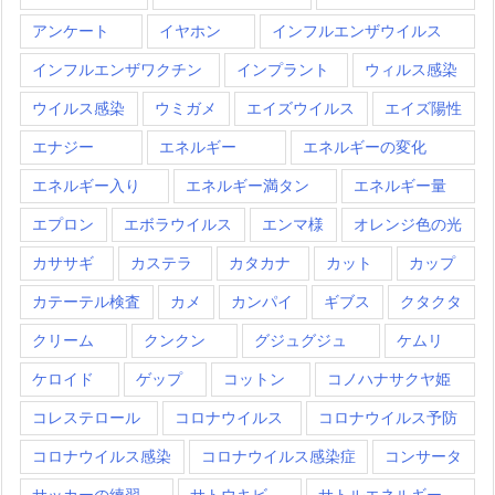
アンケート
イヤホン
インフルエンザウイルス
インフルエンザワクチン
インプラント
ウィルス感染
ウイルス感染
ウミガメ
エイズウイルス
エイズ陽性
エナジー
エネルギー
エネルギーの変化
エネルギー入り
エネルギー満タン
エネルギー量
エプロン
エボラウイルス
エンマ様
オレンジ色の光
カササギ
カステラ
カタカナ
カット
カップ
カテーテル検査
カメ
カンパイ
ギブス
クタクタ
クリーム
クンクン
グジュグジュ
ケムリ
ケロイド
ゲップ
コットン
コノハナサクヤ姫
コレステロール
コロナウイルス
コロナウイルス予防
コロナウイルス感染
コロナウイルス感染症
コンサータ
サッカーの練習
サトウキビ
サトルエネルギー