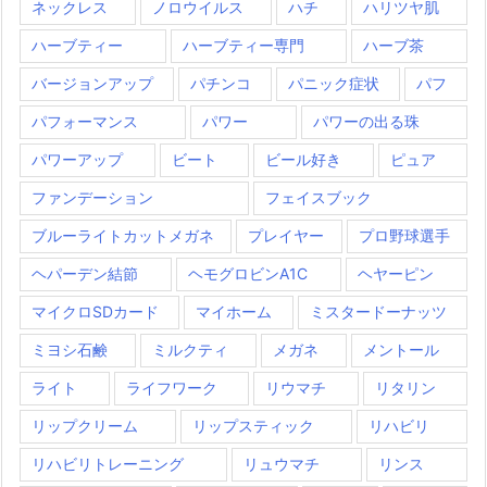
ネックレス
ノロウイルス
ハチ
ハリツヤ肌
ハーブティー
ハーブティー専門
ハーブ茶
バージョンアップ
パチンコ
パニック症状
パフ
パフォーマンス
パワー
パワーの出る珠
パワーアップ
ビート
ビール好き
ピュア
ファンデーション
フェイスブック
ブルーライトカットメガネ
プレイヤー
プロ野球選手
ヘパーデン結節
ヘモグロビンA1C
ヘヤーピン
マイクロSDカード
マイホーム
ミスタードーナッツ
ミヨシ石鹸
ミルクティ
メガネ
メントール
ライト
ライフワーク
リウマチ
リタリン
リップクリーム
リップスティック
リハビリ
リハビリトレーニング
リュウマチ
リンス