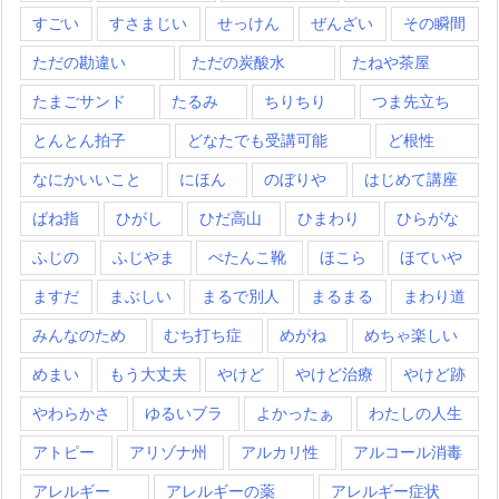
すごい
すさまじい
せっけん
ぜんざい
その瞬間
ただの勘違い
ただの炭酸水
たねや茶屋
たまごサンド
たるみ
ちりちり
つま先立ち
とんとん拍子
どなたでも受講可能
ど根性
なにかいいこと
にほん
のぼりや
はじめて講座
ばね指
ひがし
ひだ高山
ひまわり
ひらがな
ふじの
ふじやま
ぺたんこ靴
ほこら
ほていや
ますだ
まぶしい
まるで別人
まるまる
まわり道
みんなのため
むち打ち症
めがね
めちゃ楽しい
めまい
もう大丈夫
やけど
やけど治療
やけど跡
やわらかさ
ゆるいブラ
よかったぁ
わたしの人生
アトピー
アリゾナ州
アルカリ性
アルコール消毒
アレルギー
アレルギーの薬
アレルギー症状