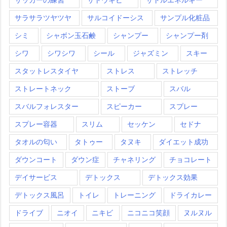
サラサラツヤツヤ
サルコイドーシス
サンプル化粧品
シミ
シャボン玉石鹸
シャンプー
シャンプー剤
シワ
シワシワ
シール
ジャズミン
スキー
スタットレスタイヤ
ストレス
ストレッチ
ストレートネック
ストーブ
スバル
スバルフォレスター
スピーカー
スプレー
スプレー容器
スリム
セッケン
セドナ
タオルの匂い
タトゥー
タヌキ
ダイエット成功
ダウンコート
ダウン症
チャネリング
チョコレート
デイサービス
デトックス
デトックス効果
デトックス風呂
トイレ
トレーニング
ドライカレー
ドライブ
ニオイ
ニキビ
ニコニコ笑顔
ヌルヌル