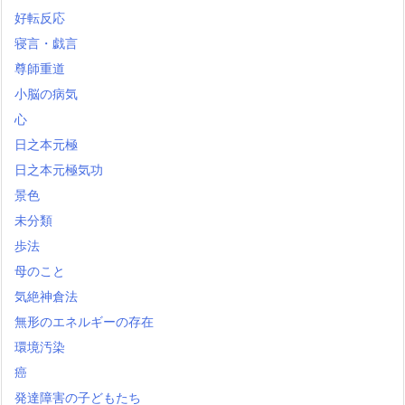
好転反応
寝言・戯言
尊師重道
小脳の病気
心
日之本元極
日之本元極気功
景色
未分類
歩法
母のこと
気絶神倉法
無形のエネルギーの存在
環境汚染
癌
発達障害の子どもたち