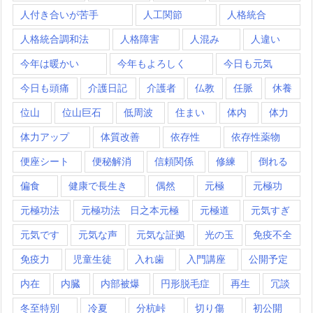
人付き合いが苦手
人工関節
人格統合
人格統合調和法
人格障害
人混み
人違い
今年は暖かい
今年もよろしく
今日も元気
今日も頭痛
介護日記
介護者
仏教
任脈
休養
位山
位山巨石
低周波
住まい
体内
体力
体力アップ
体質改善
依存性
依存性薬物
便座シート
便秘解消
信頼関係
修練
倒れる
偏食
健康で長生き
偶然
元極
元極功
元極功法
元極功法 日之本元極
元極道
元気すぎ
元気です
元気な声
元気な証拠
光の玉
免疫不全
免疫力
児童生徒
入れ歯
入門講座
公開予定
内在
内臓
内部被爆
円形脱毛症
再生
冗談
冬至特別
冷夏
分杭峠
切り傷
初公開