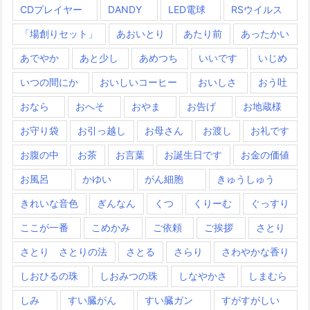
CDプレイヤー
DANDY
LED電球
RSウイルス
「場創りセット」
あおいとり
あたり前
あったかい
あでやか
あと少し
あめつち
いいです
いじめ
いつの間にか
おいしいコーヒー
おいしさ
おう吐
おなら
おへそ
おやま
お告げ
お地蔵様
お守り袋
お引っ越し
お母さん
お渡し
お礼です
お腹の中
お茶
お言葉
お誕生日です
お金の価値
お風呂
かゆい
がん細胞
きゅうしゅう
きれいな音色
ぎんなん
くつ
くりーむ
ぐっすり
ここが一番
こめかみ
ご依頼
ご挨拶
さとり
さとり さとりの法
さとる
さらり
さわやかな香り
しおひるの珠
しおみつの珠
しなやかさ
しまむら
しみ
すい臓がん
すい臓ガン
すがすがしい