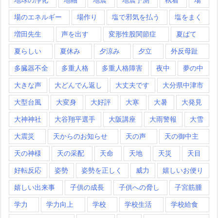
場のエネルギー
場作り
塩で邪気を払う
塩をまく
増田先生
声を出す
変形性股関節症
夏ばて
夏らしい
夏休み
夕涼み
夕立
外反母趾
多臓器不全
多重人格
多重人格障害
夜中
夢の中
大きな声
大どんでん返し
大丈夫です
大分県中津市
大型台風
大変身
大好評
大寒
大暑
大発見
大神神社
大谷翔平選手
大阪講座
大雨警報
大雪
大震災
天からのお知らせ
天の声
天の御中主
天の神様
天の采配
天命
天地
天災
天目
好転反応
姿勢
姿勢を正しく
威力
嬉しいお便り
嬉しい出来事
子供の成長
子供への脅し
子宮筋腫
学力
学力向上
学校
学校生活
学校給食