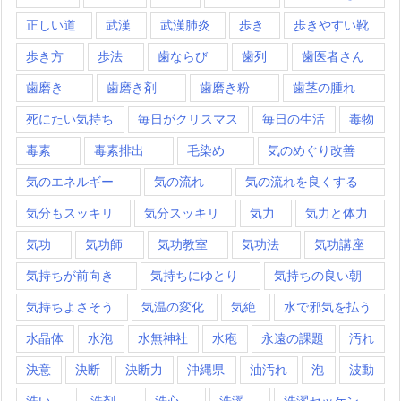
正しい道
武漢
武漢肺炎
歩き
歩きやすい靴
歩き方
歩法
歯ならび
歯列
歯医者さん
歯磨き
歯磨き剤
歯磨き粉
歯茎の腫れ
死にたい気持ち
毎日がクリスマス
毎日の生活
毒物
毒素
毒素排出
毛染め
気のめぐり改善
気のエネルギー
気の流れ
気の流れを良くする
気分もスッキリ
気分スッキリ
気力
気力と体力
気功
気功師
気功教室
気功法
気功講座
気持ちが前向き
気持ちにゆとり
気持ちの良い朝
気持ちよさそう
気温の変化
気絶
水で邪気を払う
水晶体
水泡
水無神社
水疱
永遠の課題
汚れ
決意
決断
決断力
沖縄県
油汚れ
泡
波動
洗い
洗剤
洗心
洗濯
洗濯セッケン