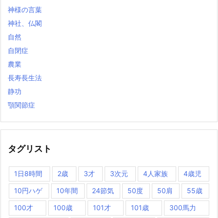
神様の言葉
神社、仏閣
自然
自閉症
農業
長寿長生法
静功
顎関節症
タグリスト
1日8時間
2歳
3才
3次元
4人家族
4歳児
10円ハゲ
10年間
24節気
50度
50肩
55歳
100才
100歳
101才
101歳
300馬力