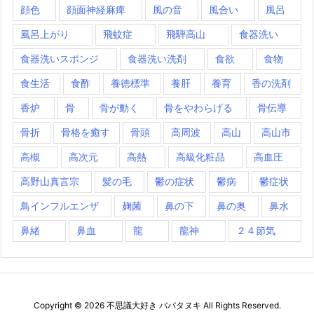
顔色
顔面神経麻痺
風の音
風合い
風呂
風呂上がり
飛蚊症
飛騨高山
食器洗い
食器洗いスポンジ
食器洗い洗剤
食欲
食物
食生活
食酢
養徳標準
養肝
養育
香の洗剤
香炉
骨
骨が動く
骨をやわらげる
骨伝導
骨折
骨格を癒す
骨頭
高周波
高山
高山市
高槻
高次元
高熱
高級化粧品
高血圧
高野山真言宗
髪の毛
鬱の症状
鬱病
鬱症状
鳥インフルエンザ
麹菌
鼻の下
鼻の奥
鼻水
鼻緒
鼻血
龍
龍神
２４節気
Copyright ©
2026
不思議大好き ババタヌキ
All Rights Reserved.