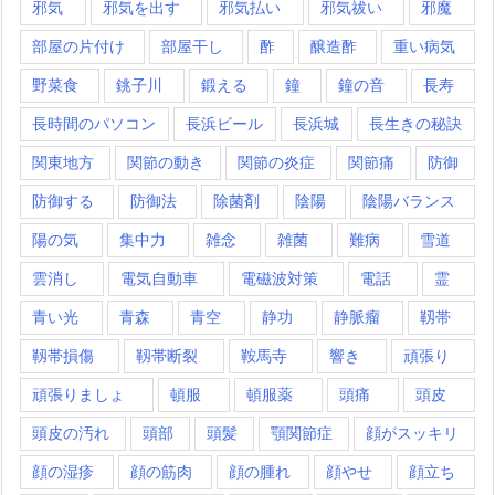
邪気
邪気を出す
邪気払い
邪気祓い
邪魔
部屋の片付け
部屋干し
酢
醸造酢
重い病気
野菜食
銚子川
鍛える
鐘
鐘の音
長寿
長時間のパソコン
長浜ビール
長浜城
長生きの秘訣
関東地方
関節の動き
関節の炎症
関節痛
防御
防御する
防御法
除菌剤
陰陽
陰陽バランス
陽の気
集中力
雑念
雑菌
難病
雪道
雲消し
電気自動車
電磁波対策
電話
霊
青い光
青森
青空
静功
静脈瘤
靱帯
靱帯損傷
靱帯断裂
鞍馬寺
響き
頑張り
頑張りましょ
頓服
頓服薬
頭痛
頭皮
頭皮の汚れ
頭部
頭髪
顎関節症
顔がスッキリ
顔の湿疹
顔の筋肉
顔の腫れ
顔やせ
顔立ち