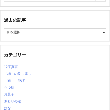
過去の記事
過
去
の
記
事
カテゴリー
12字真言
「場」の良し悪し
「歯」 並び
うつ病
お菓子
さとりの法
はな