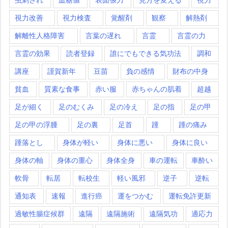
視力改善
視力検査
覚醒剤
観察
解熱剤
解離性人格障害
言葉の遅れ
言霊
言霊の力
言霊の効果
読者登録
誰にでもできる気功法
調和
講座
謹賀新年
豆苗
負の感情
財布の中身
貧血
質素な食事
赤い服
赤ちゃんの肌着
超越
足が細く
足のむくみ
足の冷え
足の指
足の甲
足の甲の浮腫
足の裏
足首
踵
踵の痛み
踵落とし
身体が軽い
身体に悪い
身体に良い
身体の軸
身体の重心
身体全身
車の運転
車酔い
軟骨
転居
転校生
軽い風邪
逆子
逆転
通知表
速報
進行癌
運をつかむ
運転免許更新
過敏性腸症候群
遠隔
遠隔施術
遠隔気功
適応力