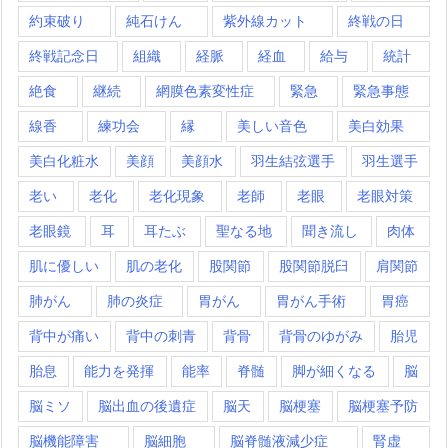
約束破り
純石けん
紫外線カット
終戦の日
終戦記念日
組織
経脈
経血
給与
統計
絶食
継続
網膜色素変性症
緊急
緊急事態
線香
練功会
縁
美しい音色
美白効果
美白化粧水
美顔
美顔水
羽生結弦選手
羽生選手
老い
老化
老化現象
老師
老眼
老眼対策
老眼鏡
耳
耳たぶ
聖なる地
聞き流し
肉体
肌に優しい
肌の老化
股関節
股関節脱臼
肩関節
肺がん
肺の炎症
胃がん
胃がん手術
胃癌
背中が痛い
背中の刺青
背骨
背骨のゆがみ
胎児
胎息
能力を発揮
能率
脊髄
脚が細くなる
脳
脳ミソ
脳出血の後遺症
脳天
脳梗塞
脳梗塞予防
脳機能障害
脳細胞
脳脊髄液減少症
腎虚