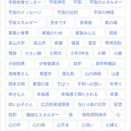
学校給食センター
宇佐神宮
宇宙
宇宙のエネルギー
宇宙のメッセージ
宇宙の法則
宇宙の神様
宇宙エネルギー
安全です
安堵感
家の場
家族と食事
家族のため
家族みんな
宿命
富山大学
富山市
寒露
寝具
寝言
専用洗剤
尊師
小さい物
小周天
小学3年生
小満
小腸
小顔効果
少食健康法
就学
就学時健診
尾崎豊さん
尾鷲市
屋久島
山の神様
山彦
岡本天明
希望の道
干ばつ
平和への思い
年寄り
幸せな人
幸福感
幸福感で満たされる
幸運
幼いお子さん
広汎性発達障害
当たり前の日常
彩雲
役割
微細なエネルギー
徳
徳島県阿南市
心
心の中
心の病
心不全
心強い
心構え