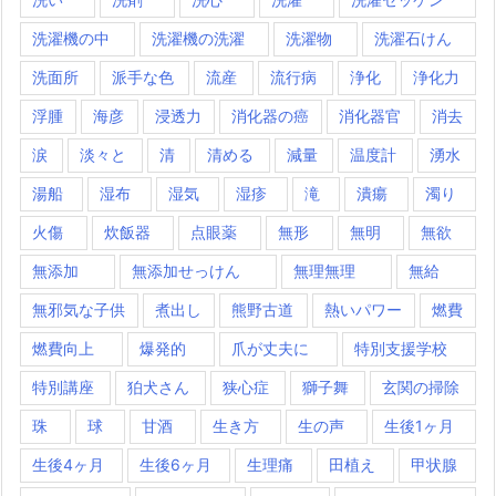
洗濯機の中
洗濯機の洗濯
洗濯物
洗濯石けん
洗面所
派手な色
流産
流行病
浄化
浄化力
浮腫
海彦
浸透力
消化器の癌
消化器官
消去
涙
淡々と
清
清める
減量
温度計
湧水
湯船
湿布
湿気
湿疹
滝
潰瘍
濁り
火傷
炊飯器
点眼薬
無形
無明
無欲
無添加
無添加せっけん
無理無理
無給
無邪気な子供
煮出し
熊野古道
熱いパワー
燃費
燃費向上
爆発的
爪が丈夫に
特別支援学校
特別講座
狛犬さん
狭心症
獅子舞
玄関の掃除
珠
球
甘酒
生き方
生の声
生後1ヶ月
生後4ヶ月
生後6ヶ月
生理痛
田植え
甲状腺