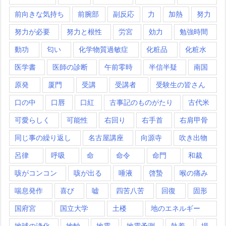
前向きな気持ち
前腕部
副反応
力
加熱
努力
努力が必要
努力と根性
労宮
効力
勉強時間
動功
匂い
化学物質過敏症
化粧品
化粧水
医学書
医師の診断
午前零時
半信半疑
南国
原発
厦門
受講
受講者
受験生の皆さん
口の中
口唇
口紅
古事記のものがたり
古代米
可愛らしく
可能性
右回り
右手首
右肩甲骨
同じ事の繰り返し
名古屋講座
向源寺
吹き出物
呂律
呼吸
命
命令
命門
和裁
咳がコンコン
咳が出る
唾液
啓蟄
喉の痛み
喘息発作
喜び
嘘
四苦八苦
回復
固形
国府宮
国立大学
土楼
地のエネルギー
地球の浄化
地軸
地震
地震予測
執着
場