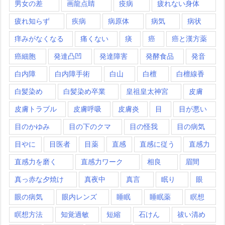
男女の差
画龍点睛
疫病
疲れない身体
疲れ知らず
疾病
病原体
病気
病状
痒みがなくなる
痛くない
痰
癌
癌と漢方薬
癌細胞
発達凸凹
発達障害
発酵食品
発音
白内障
白内障手術
白山
白檀
白檀線香
白髪染め
白髪染め卒業
皇祖皇太神宮
皮膚
皮膚トラブル
皮膚呼吸
皮膚炎
目
目が悪い
目のかゆみ
目の下のクマ
目の怪我
目の病気
目やに
目医者
目薬
直感
直感に従う
直感力
直感力を磨く
直感力ワーク
相良
眉間
真っ赤な夕焼け
真夜中
真言
眠り
眼
眼の病気
眼内レンズ
睡眠
睡眠薬
瞑想
瞑想方法
知覚過敏
短縮
石けん
祓い清め