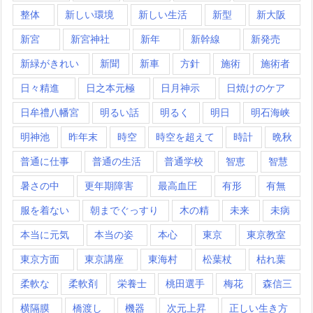
整体
新しい環境
新しい生活
新型
新大阪
新宮
新宮神社
新年
新幹線
新発売
新緑がきれい
新聞
新車
方針
施術
施術者
日々精進
日之本元極
日月神示
日焼けのケア
日牟禮八幡宮
明るい話
明るく
明日
明石海峡
明神池
昨年末
時空
時空を超えて
時計
晩秋
普通に仕事
普通の生活
普通学校
智恵
智慧
暑さの中
更年期障害
最高血圧
有形
有無
服を着ない
朝までぐっすり
木の精
未来
未病
本当に元気
本当の姿
本心
東京
東京教室
東京方面
東京講座
東海村
松葉杖
枯れ葉
柔軟な
柔軟剤
栄養士
桃田選手
梅花
森信三
横隔膜
橋渡し
機器
次元上昇
正しい生き方