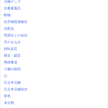
元極グッズ
出毒素風呂
動物
化学物質過敏症
化粧品
受講生との会話
天のまなみ
好転反応
寝言・戯言
尊師重道
小脳の病気
心
日之本元極
日之本元極気功
景色
未分類