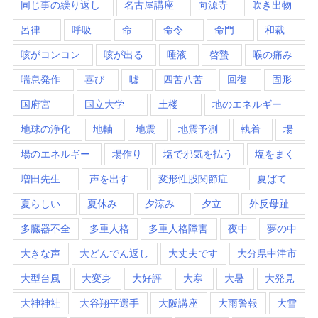
同じ事の繰り返し
名古屋講座
向源寺
吹き出物
呂律
呼吸
命
命令
命門
和裁
咳がコンコン
咳が出る
唾液
啓蟄
喉の痛み
喘息発作
喜び
嘘
四苦八苦
回復
固形
国府宮
国立大学
土楼
地のエネルギー
地球の浄化
地軸
地震
地震予測
執着
場
場のエネルギー
場作り
塩で邪気を払う
塩をまく
増田先生
声を出す
変形性股関節症
夏ばて
夏らしい
夏休み
夕涼み
夕立
外反母趾
多臓器不全
多重人格
多重人格障害
夜中
夢の中
大きな声
大どんでん返し
大丈夫です
大分県中津市
大型台風
大変身
大好評
大寒
大暑
大発見
大神神社
大谷翔平選手
大阪講座
大雨警報
大雪