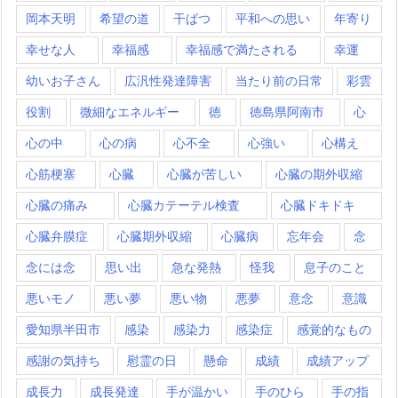
岡本天明
希望の道
干ばつ
平和への思い
年寄り
幸せな人
幸福感
幸福感で満たされる
幸運
幼いお子さん
広汎性発達障害
当たり前の日常
彩雲
役割
微細なエネルギー
徳
徳島県阿南市
心
心の中
心の病
心不全
心強い
心構え
心筋梗塞
心臓
心臓が苦しい
心臓の期外収縮
心臓の痛み
心臓カテーテル検査
心臓ドキドキ
心臓弁膜症
心臓期外収縮
心臓病
忘年会
念
念には念
思い出
急な発熱
怪我
息子のこと
悪いモノ
悪い夢
悪い物
悪夢
意念
意識
愛知県半田市
感染
感染力
感染症
感覚的なもの
感謝の気持ち
慰霊の日
懸命
成績
成績アップ
成長力
成長発達
手が温かい
手のひら
手の指