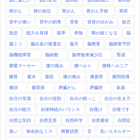
肺がん
肺の炎症
胃がん
胃がん手術
胃癌
背中が痛い
背中の刺青
背骨
背骨のゆがみ
胎児
胎息
能力を発揮
能率
脊髄
脚が細くなる
脳
脳ミソ
脳出血の後遺症
脳天
脳梗塞
脳梗塞予防
脳機能障害
脳細胞
脳脊髄液減少症
腎虚
腫瘍マーカー
腰の痛み
腰ベルト
腰椎ヘルニア
腰骨
腹水
腹筋
膝の痛み
膝蓋骨
膝関節痛
膝頭
膠原病
膵臓がん
膵臓癌
臥龍
自分の常識
自分の役割
自分の根っこ
自分の生き方
自分の能力
自律神経のバランス
自慢げ
自慢です
自然な笑顔
自然災害
自然科学
自然素材
自閉症
臭い
致命的なミス
興奮状態
舌
良いエネルギー