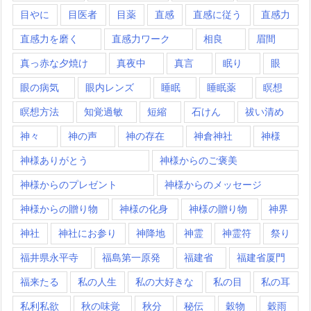
目やに
目医者
目薬
直感
直感に従う
直感力
直感力を磨く
直感力ワーク
相良
眉間
真っ赤な夕焼け
真夜中
真言
眠り
眼
眼の病気
眼内レンズ
睡眠
睡眠薬
瞑想
瞑想方法
知覚過敏
短縮
石けん
祓い清め
神々
神の声
神の存在
神倉神社
神様
神様ありがとう
神様からのご褒美
神様からのプレゼント
神様からのメッセージ
神様からの贈り物
神様の化身
神様の贈り物
神界
神社
神社にお参り
神降地
神霊
神霊符
祭り
福井県永平寺
福島第一原発
福建省
福建省厦門
福来たる
私の人生
私の大好きな
私の目
私の耳
私利私欲
秋の味覚
秋分
秘伝
穀物
穀雨