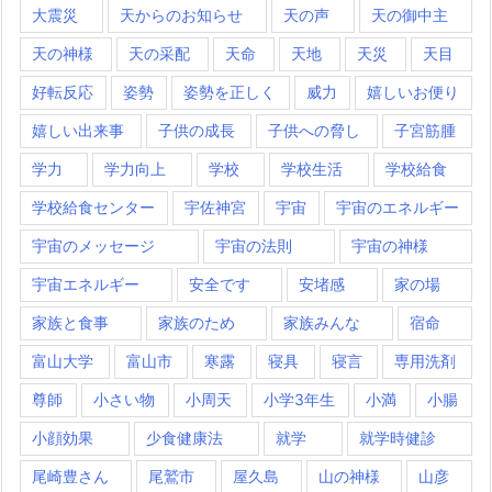
大震災
天からのお知らせ
天の声
天の御中主
天の神様
天の采配
天命
天地
天災
天目
好転反応
姿勢
姿勢を正しく
威力
嬉しいお便り
嬉しい出来事
子供の成長
子供への脅し
子宮筋腫
学力
学力向上
学校
学校生活
学校給食
学校給食センター
宇佐神宮
宇宙
宇宙のエネルギー
宇宙のメッセージ
宇宙の法則
宇宙の神様
宇宙エネルギー
安全です
安堵感
家の場
家族と食事
家族のため
家族みんな
宿命
富山大学
富山市
寒露
寝具
寝言
専用洗剤
尊師
小さい物
小周天
小学3年生
小満
小腸
小顔効果
少食健康法
就学
就学時健診
尾崎豊さん
尾鷲市
屋久島
山の神様
山彦