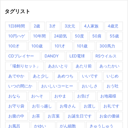
タグリスト
1日8時間
2歳
3才
3次元
4人家族
4歳児
10円ハゲ
10年間
24節気
50度
50肩
55歳
100才
100歳
101才
101歳
300馬力
CDプレイヤー
DANDY
LED電球
RSウイルス
「場創りセット」
あおいとり
あたり前
あったかい
あでやか
あと少し
あめつち
いいです
いじめ
いつの間にか
おいしいコーヒー
おいしさ
おう吐
おなら
おへそ
おやま
お告げ
お地蔵様
お守り袋
お引っ越し
お母さん
お渡し
お礼です
お腹の中
お茶
お言葉
お誕生日です
お金の価値
お風呂
かゆい
がん細胞
きゅうしゅう