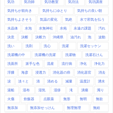
気功
気功師
気功教室
気功法
気功講座
気持ちが前向き
気持ちにゆとり
気持ちの良い朝
気持ちよさそう
気温の変化
気絶
水で邪気を払う
水晶体
水泡
水無神社
水疱
永遠の課題
汚れ
決意
決断
決断力
沖縄県
油汚れ
泡
波動
洗い
洗剤
洗心
洗濯
洗濯セッケン
洗濯機の中
洗濯機の洗濯
洗濯物
洗濯石けん
洗面所
派手な色
流産
流行病
浄化
浄化力
浮腫
海彦
浸透力
消化器の癌
消化器官
消去
涙
淡々と
清
清める
減量
温度計
湧水
湯船
湿布
湿気
湿疹
滝
潰瘍
濁り
火傷
炊飯器
点眼薬
無形
無明
無欲
無添加
無添加せっけん
無理無理
無給