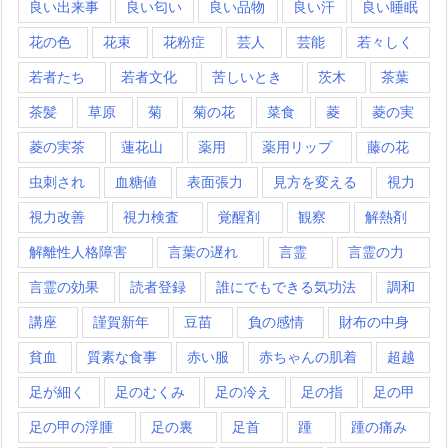
良い出来事
良い匂い
良い品物
良い汗
良い睡眠
花の色
花束
花粉症
芸人
芸能
若々しく
若者たち
若者文化
苦しいとき
茨木
茶葉
茶髪
草原
菊
菊の花
菜食
菱
菱の実
菱の実茶
蓮花山
薬用
薬用リップ
藤の花
虫刺され
血糖値
表面張力
見方を変える
視力
視力改善
視力検査
覚醒剤
観察
解熱剤
解離性人格障害
言葉の遅れ
言霊
言霊の力
言霊の効果
読者登録
誰にでもできる気功法
調和
講座
謹賀新年
豆苗
負の感情
財布の中身
貧血
質素な食事
赤い服
赤ちゃんの肌着
超越
足が細く
足のむくみ
足の冷え
足の指
足の甲
足の甲の浮腫
足の裏
足首
踵
踵の痛み