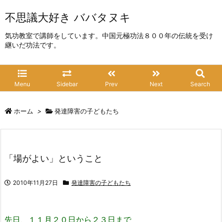
不思議大好き ババタヌキ
気功教室で講師をしています。中国元極功法８００年の伝統を受け
継いだ功法です。
Menu
Sidebar
Prev
Next
Search
ホーム
>
発達障害の子どもたち
「場がよい」ということ
2010年11月27日
発達障害の子どもたち
先日、１１月２０日から２３日まで