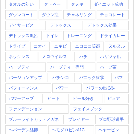
タオルの匂い
タトゥー
タヌキ
ダイエット成功
ダウンコート
ダウン症
チャネリング
チョコレート
デイサービス
デトックス
デトックス効果
デトックス風呂
トイレ
トレーニング
ドライカレー
ドライブ
ニオイ
ニキビ
ニコニコ笑顔
ヌルヌル
ネックレス
ノロウイルス
ハチ
ハリツヤ肌
ハーブティー
ハーブティー専門
ハーブ茶
バージョンアップ
パチンコ
パニック症状
パフ
パフォーマンス
パワー
パワーの出る珠
パワーアップ
ビート
ビール好き
ピュア
ファンデーション
フェイスブック
ブルーライトカットメガネ
プレイヤー
プロ野球選手
ヘパーデン結節
ヘモグロビンA1C
ヘヤーピン