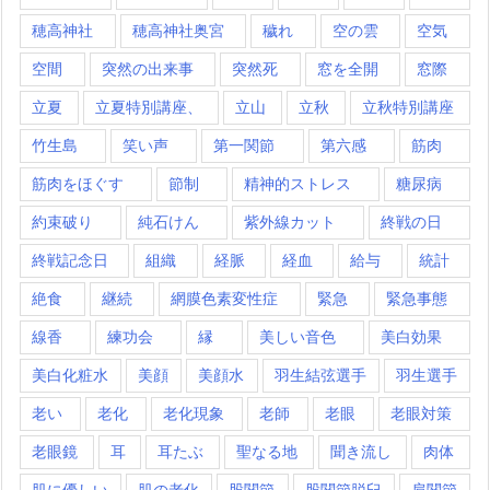
穂高神社
穂高神社奥宮
穢れ
空の雲
空気
空間
突然の出来事
突然死
窓を全開
窓際
立夏
立夏特別講座、
立山
立秋
立秋特別講座
竹生島
笑い声
第一関節
第六感
筋肉
筋肉をほぐす
節制
精神的ストレス
糖尿病
約束破り
純石けん
紫外線カット
終戦の日
終戦記念日
組織
経脈
経血
給与
統計
絶食
継続
網膜色素変性症
緊急
緊急事態
線香
練功会
縁
美しい音色
美白効果
美白化粧水
美顔
美顔水
羽生結弦選手
羽生選手
老い
老化
老化現象
老師
老眼
老眼対策
老眼鏡
耳
耳たぶ
聖なる地
聞き流し
肉体
肌に優しい
肌の老化
股関節
股関節脱臼
肩関節