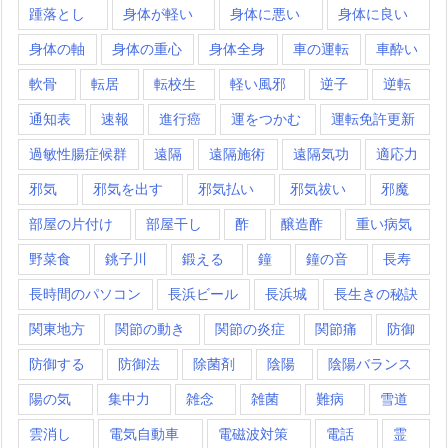
踵落とし
身体が軽い
身体に悪い
身体に良い
身体の軸
身体の重心
身体全身
車の運転
車酔い
軟骨
転居
転校生
軽い風邪
逆子
逆転
通知表
速報
進行癌
運をつかむ
運転免許更新
過敏性腸症候群
遠隔
遠隔施術
遠隔気功
適応力
邪気
邪気を出す
邪気払い
邪気祓い
邪魔
部屋の片付け
部屋干し
酢
醸造酢
重い病気
野菜食
銚子川
鍛える
鐘
鐘の音
長寿
長時間のパソコン
長浜ビール
長浜城
長生きの秘訣
関東地方
関節の動き
関節の炎症
関節痛
防御
防御する
防御法
除菌剤
陰陽
陰陽バランス
陽の気
集中力
雑念
雑菌
難病
雪道
雲消し
電気自動車
電磁波対策
電話
霊