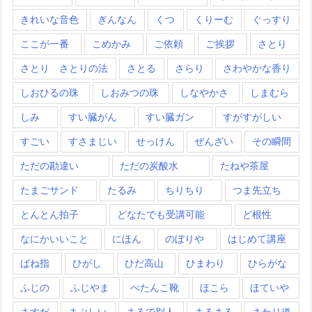
きれいな音色
ぎんなん
くつ
くりーむ
ぐっすり
ここが一番
こめかみ
ご依頼
ご挨拶
さとり
さとり さとりの法
さとる
さらり
さわやかな香り
しおひるの珠
しおみつの珠
しなやかさ
しまむら
しみ
すい臓がん
すい臓ガン
すがすがしい
すごい
すさまじい
せっけん
ぜんざい
その瞬間
ただの勘違い
ただの炭酸水
たねや茶屋
たまごサンド
たるみ
ちりちり
つま先立ち
とんとん拍子
どなたでも受講可能
ど根性
なにかいいこと
にほん
のぼりや
はじめて講座
ばね指
ひがし
ひだ高山
ひまわり
ひらがな
ふじの
ふじやま
ぺたんこ靴
ほこら
ほていや
ますだ
まぶしい
まるで別人
まるまる
まわり道