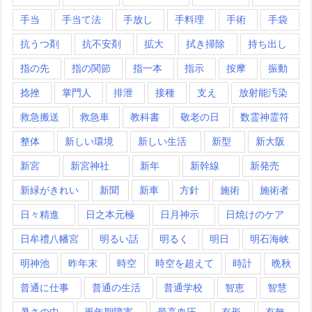
手当
手当て法
手放し
手料理
手術
手袋
抗うつ剤
抗不安剤
拡大
拭き掃除
持ち出し
指の先
指の関節
指一本
指示
按摩
振動
捻挫
掌門人
排泄
接種
支え
放射能汚染
救急搬送
救急車
教科書
敬老の日
数霊神霊符
整体
新しい環境
新しい生活
新型
新大阪
新宮
新宮神社
新年
新幹線
新発売
新緑がきれい
新聞
新車
方針
施術
施術者
日々精進
日之本元極
日月神示
日焼けのケア
日牟禮八幡宮
明るい話
明るく
明日
明石海峡
明神池
昨年末
時空
時空を超えて
時計
晩秋
普通に仕事
普通の生活
普通学校
智恵
智慧
暑さの中
更年期障害
最高血圧
有形
有無