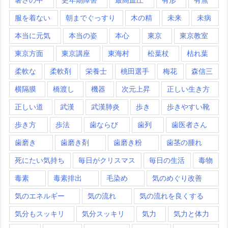
服を着ない
朝までぐっすり
木の精
未来
未病
本当に元気
本当の姿
本心
東京
東京教室
東京方面
東京講座
東海村
松葉杖
枯れ葉
柔軟な
柔軟剤
栄養士
桃田選手
梅花
森信三
横隔膜
橋渡し
機器
次元上昇
正しい生き方
正しい道
武漢
武漢肺炎
歩き
歩きやすい靴
歩き方
歩法
歯ならび
歯列
歯医者さん
歯磨き
歯磨き剤
歯磨き粉
歯茎の腫れ
死にたい気持ち
毎日がクリスマス
毎日の生活
毒物
毒素
毒素排出
毛染め
気のめぐり改善
気のエネルギー
気の流れ
気の流れを良くする
気分もスッキリ
気分スッキリ
気力
気力と体力