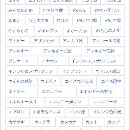
みんなのため
むち打ち症
めがね
めちゃ楽しい
めまい
もう大丈夫
やけど
やけど治療
やけど跡
やわらかさ
ゆるいブラ
よかったぁ
わたしの人生
アトピー
アリゾナ州
アルカリ性
アルコール消毒
アレルギー
アレルギーの薬
アレルギー症状
アンケート
イヤホン
インフルエンザウイルス
インフルエンザワクチン
インプラント
ウィルス感染
ウイルス感染
ウミガメ
エイズウイルス
エイズ陽性
エナジー
エネルギー
エネルギーの変化
エネルギー入り
エネルギー満タン
エネルギー量
エプロン
エボラウイルス
エンマ様
オレンジ色の光
カササギ
カステラ
カタカナ
カット
カップ