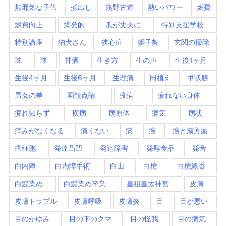
無邪気な子供
煮出し
熊野古道
熱いパワー
燃費
燃費向上
爆発的
爪が丈夫に
特別支援学校
特別講座
狛犬さん
狭心症
獅子舞
玄関の掃除
珠
球
甘酒
生き方
生の声
生後1ヶ月
生後4ヶ月
生後6ヶ月
生理痛
田植え
甲状腺
男女の差
画龍点睛
疫病
疲れない身体
疲れ知らず
疾病
病原体
病気
病状
痒みがなくなる
痛くない
痰
癌
癌と漢方薬
癌細胞
発達凸凹
発達障害
発酵食品
発音
白内障
白内障手術
白山
白檀
白檀線香
白髪染め
白髪染め卒業
皇祖皇太神宮
皮膚
皮膚トラブル
皮膚呼吸
皮膚炎
目
目が悪い
目のかゆみ
目の下のクマ
目の怪我
目の病気