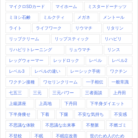
マイクロSDカード
マイホーム
ミスタードーナッツ
ミヨシ石鹸
ミルクティ
メガネ
メントール
ライト
ライフワーク
リウマチ
リタリン
リップクリーム
リップスティック
リハビリ
リハビリトレーニング
リュウマチ
リンス
レッグウォーマー
レッドロック
レベル
レベル2
レベル3
レベルの違い
レーシック手術
ワクチン
ワクチン接種
ワセリンクリーム
一子相伝
一般常識
七五三
三元
三元パワー
三者面談
上丹田
上級講座
上高地
下丹田
下半身ダイエット
下半身痩せ
下着
下腿
不安な気持ち
不安感
不思議な体験
不思議な出来事
不整脈
不燃ゴミ
不登校
不眠
不眠症改善
世のため人のため