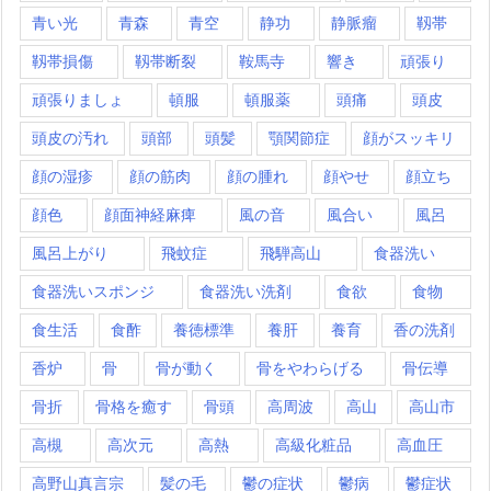
青い光
青森
青空
静功
静脈瘤
靱帯
靱帯損傷
靱帯断裂
鞍馬寺
響き
頑張り
頑張りましょ
頓服
頓服薬
頭痛
頭皮
頭皮の汚れ
頭部
頭髪
顎関節症
顔がスッキリ
顔の湿疹
顔の筋肉
顔の腫れ
顔やせ
顔立ち
顔色
顔面神経麻痺
風の音
風合い
風呂
風呂上がり
飛蚊症
飛騨高山
食器洗い
食器洗いスポンジ
食器洗い洗剤
食欲
食物
食生活
食酢
養徳標準
養肝
養育
香の洗剤
香炉
骨
骨が動く
骨をやわらげる
骨伝導
骨折
骨格を癒す
骨頭
高周波
高山
高山市
高槻
高次元
高熱
高級化粧品
高血圧
高野山真言宗
髪の毛
鬱の症状
鬱病
鬱症状