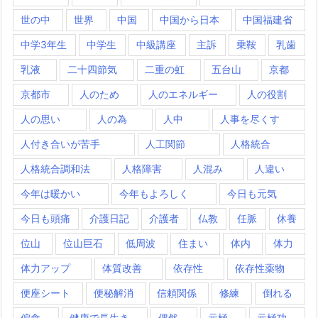
世の中
世界
中国
中国から日本
中国福建省
中学3年生
中学生
中級講座
主訴
乗鞍
乳歯
乳液
二十四節気
二重の虹
五台山
京都
京都市
人のため
人のエネルギー
人の役割
人の思い
人の為
人中
人事を尽くす
人付き合いが苦手
人工関節
人格統合
人格統合調和法
人格障害
人混み
人違い
今年は暖かい
今年もよろしく
今日も元気
今日も頭痛
介護日記
介護者
仏教
任脈
休養
位山
位山巨石
低周波
住まい
体内
体力
体力アップ
体質改善
依存性
依存性薬物
便座シート
便秘解消
信頼関係
修練
倒れる
偏食
健康で長生き
偶然
元極
元極功