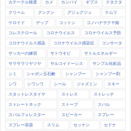
カテーテル検査
カメ
カンパイ
ギブス
クタクタ
クリーム
クンクン
グジュグジュ
ケムリ
ケロイド
ゲップ
コットン
コノハナサクヤ姫
コレステロール
コロナウイルス
コロナウイルス予防
コロナウイルス感染
コロナウイルス感染症
コンサータ
サッカーの練習
サトウキビ
サトルエネルギー
サラサラツヤツヤ
サルコイドーシス
サンプル化粧品
シミ
シャボン玉石鹸
シャンプー
シャンプー剤
シワ
シワシワ
シール
ジャズミン
スキー
スタットレスタイヤ
ストレス
ストレッチ
ストレートネック
ストーブ
スバル
スバルフォレスター
スピーカー
スプレー
スプレー容器
スリム
セッケン
セドナ