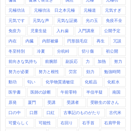
元極功法
元極功法 日之本元極
元極道
元気すぎ
元気です
元気な声
元気な証拠
光の玉
免疫不全
免疫力
児童生徒
入れ歯
入門講座
公開予定
内在
内臓
内部被爆
円形脱毛症
再生
冗談
冬至特別
冷夏
分杭峠
切り傷
初公開
前向きな気持ち
前腕部
副反応
力
加熱
努力
努力が必要
努力と根性
労宮
効力
勉強時間
動功
匂い
化学物質過敏症
化粧品
化粧水
医学書
医師の診断
午前零時
半信半疑
南国
原発
厦門
受講
受講者
受験生の皆さん
口の中
口唇
口紅
古事記のものがたり
古代米
可愛らしく
可能性
右回り
右手首
右肩甲骨