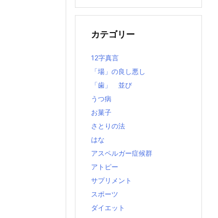
の
記
事
カテゴリー
12字真言
「場」の良し悪し
「歯」 並び
うつ病
お菓子
さとりの法
はな
アスペルガー症候群
アトピー
サプリメント
スポーツ
ダイエット