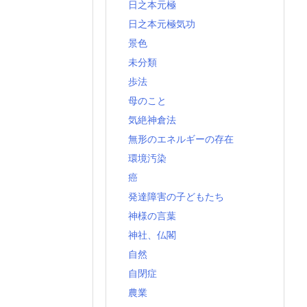
日之本元極
日之本元極気功
景色
未分類
歩法
母のこと
気絶神倉法
無形のエネルギーの存在
環境汚染
癌
発達障害の子どもたち
神様の言葉
神社、仏閣
自然
自閉症
農業