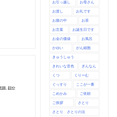
お引っ越し
お母さん
お渡し
お礼です
お腹の中
お茶
お言葉
お誕生日です
お金の価値
お風呂
かゆい
がん細胞
きゅうしゅう
きれいな音色
ぎんなん
くつ
くりーむ
ぐっすり
ここが一番
老師
,
顔や
こめかみ
ご依頼
ご挨拶
さとり
さとり さとりの法