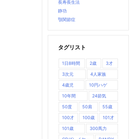
長寿長生法
静功
顎関節症
タグリスト
1日8時間
2歳
3才
3次元
4人家族
4歳児
10円ハゲ
10年間
24節気
50度
50肩
55歳
100才
100歳
101才
101歳
300馬力