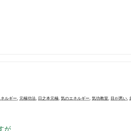
エネルギー
,
元極功法
,
日之本元極
,
気のエネルギー
,
気功教室
,
目が悪い
,
すが