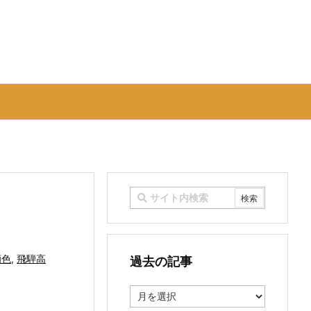
顔色
,
飛騨高
過去の記事
過
去