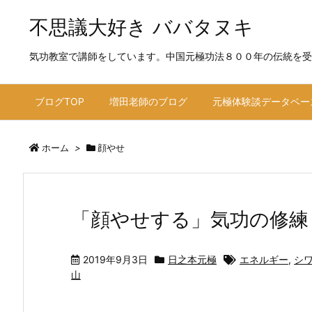
不思議大好き ババタヌキ
気功教室で講師をしています。中国元極功法８００年の伝統を受
ブログTOP
増田老師のブログ
元極体験談データベー
ホーム
>
顔やせ
「顔やせする」気功の修練
2019年9月3日
日之本元極
エネルギー
,
シ
山