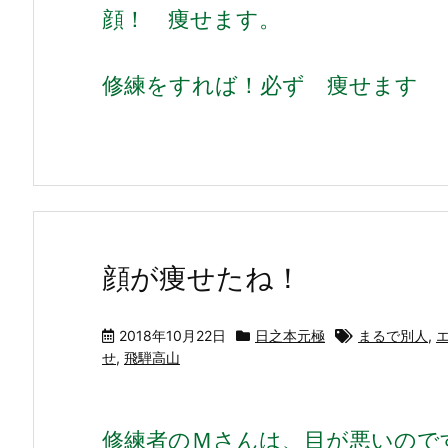
顔！ 痩せます。
修練をすれば！必ず 痩せます
顔が痩せたね！
2018年10月22日
日之本元極
まるで別人
,
せ
,
飛騨高山
修練者のＭさんは、目が悪いので