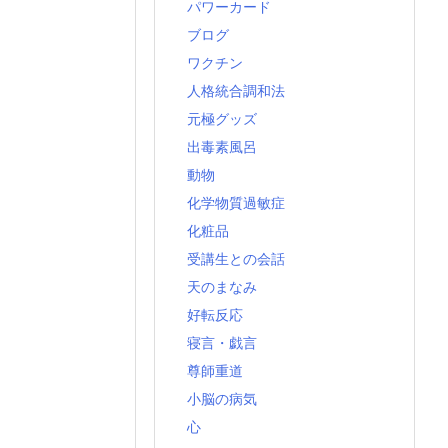
パワーカード
ブログ
ワクチン
人格統合調和法
元極グッズ
出毒素風呂
動物
化学物質過敏症
化粧品
受講生との会話
天のまなみ
好転反応
寝言・戯言
尊師重道
小脳の病気
心