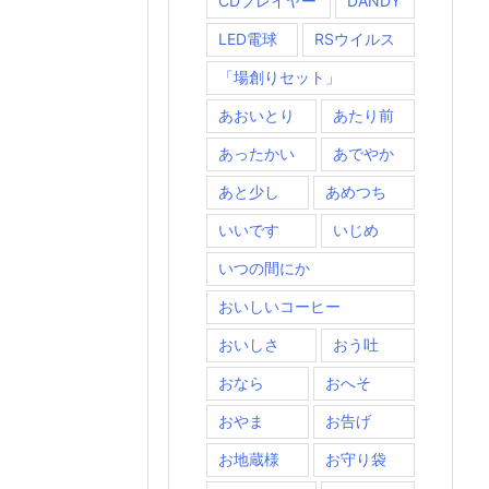
CDプレイヤー
DANDY
LED電球
RSウイルス
「場創りセット」
あおいとり
あたり前
あったかい
あでやか
あと少し
あめつち
いいです
いじめ
いつの間にか
おいしいコーヒー
おいしさ
おう吐
おなら
おへそ
おやま
お告げ
お地蔵様
お守り袋