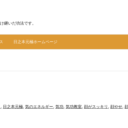
け継いだ功法です。
ス
日之本元極ホームページ
ワ
,
日之本元極
,
気のエネルギー
,
気功
,
気功教室
,
顔がスッキリ
,
顔やせ
,