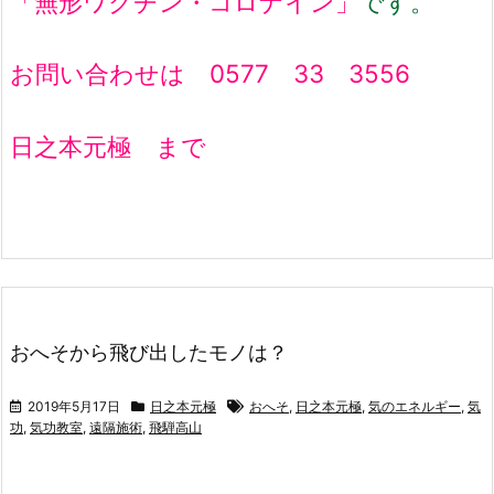
「無形ワクチン・コロナイン」
です。
お問い合わせは 0577 33 3556
日之本元極 まで
おへそから飛び出したモノは？
2019年5月17日
日之本元極
おへそ
,
日之本元極
,
気のエネルギー
,
気
功
,
気功教室
,
遠隔施術
,
飛騨高山