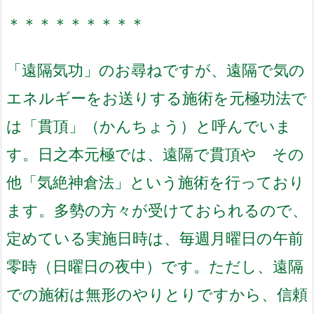
＊＊＊＊＊＊＊＊＊
「遠隔気功」のお尋ねですが、
遠隔で気の
エネルギーをお送りする施術を
元極功法で
は「貫頂」（
かんちょう）と呼んでいま
す。
日之本元極では、
遠隔で貫頂や その
他「気絶神倉法」
という施術を行っており
ます。
多勢の方々が受けておられるので、
定めている実施日時は、
毎週月曜日の午前
零時（日曜日の夜中）
です。
ただし、遠隔
での施術は無形のやりとりですから、
信頼