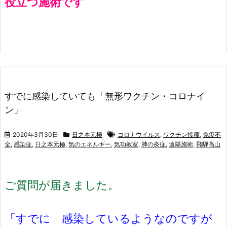
役立つ施術です
すでに感染していても「無形ワクチン・コロナイ
ン」
2020年3月30日
日之本元極
コロナウイルス
,
ワクチン接種
,
免疫不
全
,
感染症
,
日之本元極
,
気のエネルギー
,
気功教室
,
肺の炎症
,
遠隔施術
,
飛騨高山
ご質問が届きました。
「すでに 感染しているようなのですが