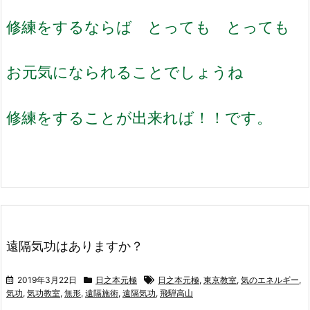
修練をするならば とっても とっても
お元気になられることでしょうね
修練をすることが出来れば！！です。
遠隔気功はありますか？
2019年3月22日
日之本元極
日之本元極
,
東京教室
,
気のエネルギー
,
気功
,
気功教室
,
無形
,
遠隔施術
,
遠隔気功
,
飛騨高山