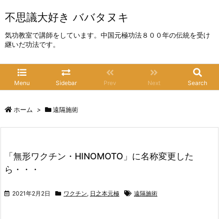
不思議大好き ババタヌキ
気功教室で講師をしています。中国元極功法８００年の伝統を受け
継いだ功法です。
Menu
Sidebar
Prev
Next
Search
ホーム
>
遠隔施術
「無形ワクチン・HINOMOTO」に名称変更した
ら・・・
2021年2月2日
ワクチン
,
日之本元極
遠隔施術