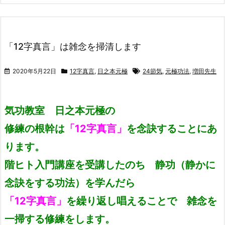
「12字真言」は雑念を掃清します
2020年5月22日
12字真言
,
日之本元極
24節気
,
元極功法
,
増田先生
気功教室 日之本元極の
修練の根幹は
「12字真言」
を念訣することにあ
ります。
階ヒト入門講座を受講したのち 静功（静かに
念訣をする功法）を学んだら
「12字真言」
を繰り返し唱えることで 雑念を
一掃する修練をします。