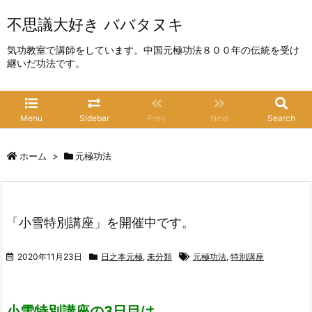
不思議大好き ババタヌキ
気功教室で講師をしています。中国元極功法８００年の伝統を受け
継いだ功法です。
Menu
Sidebar
Prev
Next
Search
ホーム
>
元極功法
「小雪特別講座」を開催中です。
2020年11月23日
日之本元極
,
未分類
元極功法
,
特別講座
小雪特別講座の3日目は、