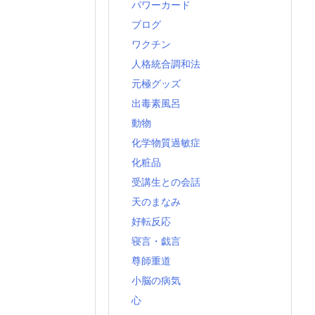
パワーカード
ブログ
ワクチン
人格統合調和法
元極グッズ
出毒素風呂
動物
化学物質過敏症
化粧品
受講生との会話
天のまなみ
好転反応
寝言・戯言
尊師重道
小脳の病気
心