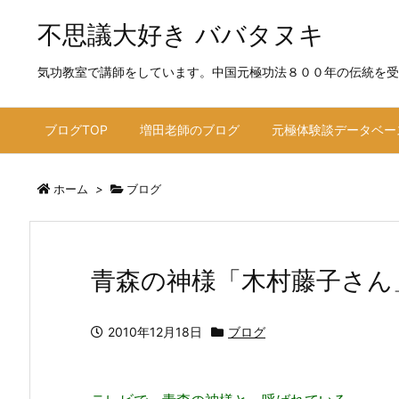
不思議大好き ババタヌキ
気功教室で講師をしています。中国元極功法８００年の伝統を受
ブログTOP
増田老師のブログ
元極体験談データベー
ホーム
>
ブログ
青森の神様「木村藤子さん
2010年12月18日
ブログ