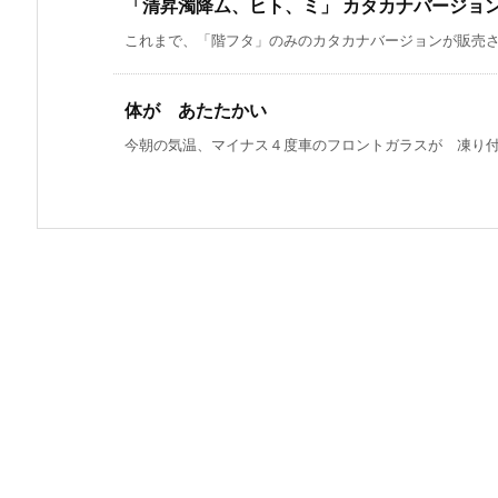
「清昇濁降ム、ヒト、ミ」 カタカナバージョ
これまで、「階フタ」のみのカタカナバージョンが販売され
体が あたたかい
今朝の気温、マイナス４度車のフロントガラスが 凍り付い