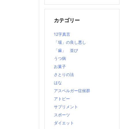
の
記
事
カテゴリー
12字真言
「場」の良し悪し
「歯」 並び
うつ病
お菓子
さとりの法
はな
アスペルガー症候群
アトピー
サプリメント
スポーツ
ダイエット