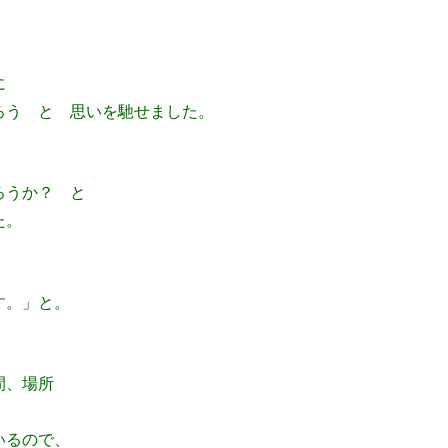
に
ろう と 思いを馳せました。
ろうか？ と
た。
す。」と。
間、場所
いるので、