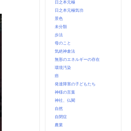
日之本元極
日之本元極気功
景色
未分類
歩法
母のこと
気絶神倉法
無形のエネルギーの存在
環境汚染
癌
発達障害の子どもたち
神様の言葉
神社、仏閣
自然
自閉症
農業