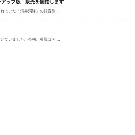
ンアップ版 販売を開始します
ていた「清昇濁降」の録音教 ...
ていました。今朝、母親はデ ...