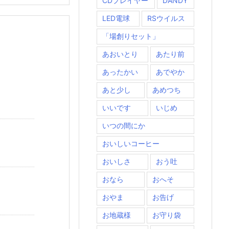
CDプレイヤー
DANDY
LED電球
RSウイルス
「場創りセット」
あおいとり
あたり前
あったかい
あでやか
あと少し
あめつち
いいです
いじめ
いつの間にか
おいしいコーヒー
おいしさ
おう吐
おなら
おへそ
おやま
お告げ
お地蔵様
お守り袋