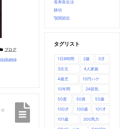
長寿長生法
静功
顎関節症
タグリスト
ブログ
1日8時間
2歳
3才
osokawa
3次元
4人家族
4歳児
10円ハゲ
10年間
24節気
50度
50肩
55歳
100才
100歳
101才
らせ
101歳
300馬力