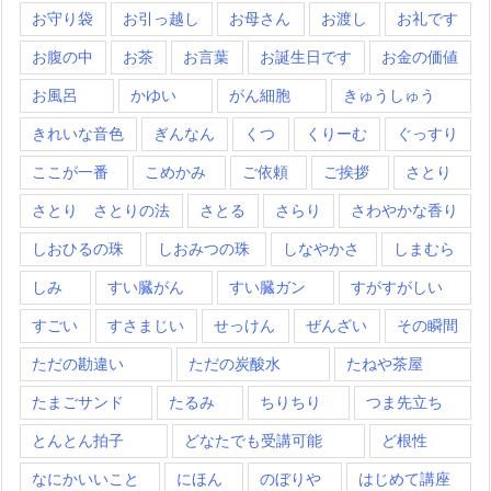
お守り袋
お引っ越し
お母さん
お渡し
お礼です
お腹の中
お茶
お言葉
お誕生日です
お金の価値
お風呂
かゆい
がん細胞
きゅうしゅう
きれいな音色
ぎんなん
くつ
くりーむ
ぐっすり
ここが一番
こめかみ
ご依頼
ご挨拶
さとり
さとり さとりの法
さとる
さらり
さわやかな香り
しおひるの珠
しおみつの珠
しなやかさ
しまむら
しみ
すい臓がん
すい臓ガン
すがすがしい
すごい
すさまじい
せっけん
ぜんざい
その瞬間
ただの勘違い
ただの炭酸水
たねや茶屋
たまごサンド
たるみ
ちりちり
つま先立ち
とんとん拍子
どなたでも受講可能
ど根性
なにかいいこと
にほん
のぼりや
はじめて講座