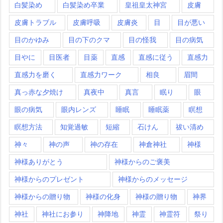
白髪染め
白髪染め卒業
皇祖皇太神宮
皮膚
皮膚トラブル
皮膚呼吸
皮膚炎
目
目が悪い
目のかゆみ
目の下のクマ
目の怪我
目の病気
目やに
目医者
目薬
直感
直感に従う
直感力
直感力を磨く
直感力ワーク
相良
眉間
真っ赤な夕焼け
真夜中
真言
眠り
眼
眼の病気
眼内レンズ
睡眠
睡眠薬
瞑想
瞑想方法
知覚過敏
短縮
石けん
祓い清め
神々
神の声
神の存在
神倉神社
神様
神様ありがとう
神様からのご褒美
神様からのプレゼント
神様からのメッセージ
神様からの贈り物
神様の化身
神様の贈り物
神界
神社
神社にお参り
神降地
神霊
神霊符
祭り