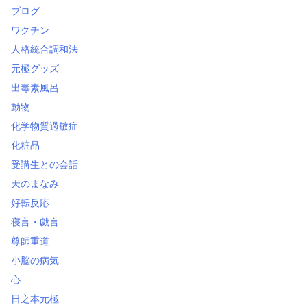
ブログ
ワクチン
人格統合調和法
元極グッズ
出毒素風呂
動物
化学物質過敏症
化粧品
受講生との会話
天のまなみ
好転反応
寝言・戯言
尊師重道
小脳の病気
心
日之本元極