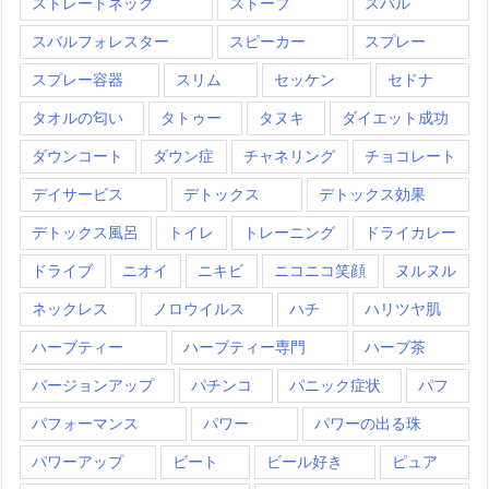
ストレートネック
ストーブ
スバル
スバルフォレスター
スピーカー
スプレー
スプレー容器
スリム
セッケン
セドナ
タオルの匂い
タトゥー
タヌキ
ダイエット成功
ダウンコート
ダウン症
チャネリング
チョコレート
デイサービス
デトックス
デトックス効果
デトックス風呂
トイレ
トレーニング
ドライカレー
ドライブ
ニオイ
ニキビ
ニコニコ笑顔
ヌルヌル
ネックレス
ノロウイルス
ハチ
ハリツヤ肌
ハーブティー
ハーブティー専門
ハーブ茶
バージョンアップ
パチンコ
パニック症状
パフ
パフォーマンス
パワー
パワーの出る珠
パワーアップ
ビート
ビール好き
ピュア