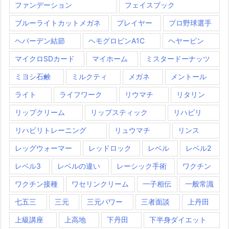
ファンデーション
フェイスブック
ブルーライトカットメガネ
プレイヤー
プロ野球選手
ヘパーデン結節
ヘモグロビンA1C
ヘヤーピン
マイクロSDカード
マイホーム
ミスタードーナッツ
ミヨシ石鹸
ミルクティ
メガネ
メントール
ライト
ライフワーク
リウマチ
リタリン
リップクリーム
リップスティック
リハビリ
リハビリトレーニング
リュウマチ
リンス
レッグウォーマー
レッドロック
レベル
レベル2
レベル3
レベルの違い
レーシック手術
ワクチン
ワクチン接種
ワセリンクリーム
一子相伝
一般常識
七五三
三元
三元パワー
三者面談
上丹田
上級講座
上高地
下丹田
下半身ダイエット