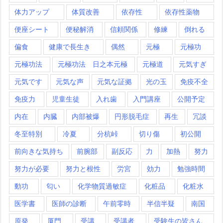
体力アップ
体質改善
依存性
依存性薬物
便座シート
便秘解消
信頼関係
修練
倒れる
偏食
健康で長生き
偶然
元極
元極功
元極功法
元極功法 日之本元極
元極道
元気すぎ
元気です
元気な声
元気な証拠
光の玉
免疫不全
免疫力
児童生徒
入れ歯
入門講座
公開予定
内在
内臓
内部被爆
円形脱毛症
再生
冗談
冬至特別
冷夏
分杭峠
切り傷
初公開
前向きな気持ち
前腕部
副反応
力
加熱
努力
努力が必要
努力と根性
労宮
効力
勉強時間
動功
匂い
化学物質過敏症
化粧品
化粧水
医学書
医師の診断
午前零時
半信半疑
南国
原発
厦門
受講
受講者
受験生の皆さん