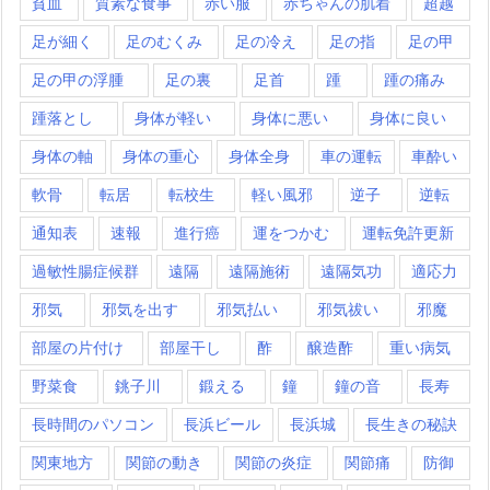
貧血
質素な食事
赤い服
赤ちゃんの肌着
超越
足が細く
足のむくみ
足の冷え
足の指
足の甲
足の甲の浮腫
足の裏
足首
踵
踵の痛み
踵落とし
身体が軽い
身体に悪い
身体に良い
身体の軸
身体の重心
身体全身
車の運転
車酔い
軟骨
転居
転校生
軽い風邪
逆子
逆転
通知表
速報
進行癌
運をつかむ
運転免許更新
過敏性腸症候群
遠隔
遠隔施術
遠隔気功
適応力
邪気
邪気を出す
邪気払い
邪気祓い
邪魔
部屋の片付け
部屋干し
酢
醸造酢
重い病気
野菜食
銚子川
鍛える
鐘
鐘の音
長寿
長時間のパソコン
長浜ビール
長浜城
長生きの秘訣
関東地方
関節の動き
関節の炎症
関節痛
防御