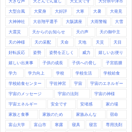
大きな声
大どんでん返し
大丈夫です
大分県中津市
大型台風
大変身
大好評
大寒
大暑
大発見
大神神社
大谷翔平選手
大阪講座
大雨警報
大雪
大震災
天からのお知らせ
天の声
天の御中主
天の神様
天の采配
天命
天地
天災
天目
好転反応
姿勢
姿勢を正しく
威力
嬉しいお便り
嬉しい出来事
子供の成長
子供への脅し
子宮筋腫
学力
学力向上
学校
学校生活
学校給食
学校給食センター
宇佐神宮
宇宙
宇宙のエネルギー
宇宙のメッセージ
宇宙の法則
宇宙の神様
宇宙エネルギー
安全です
安堵感
家の場
家族と食事
家族のため
家族みんな
宿命
富山大学
富山市
寒露
寝具
寝言
専用洗剤