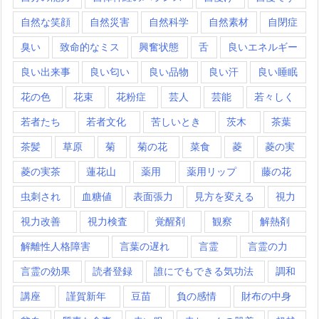
自然な笑顔
自然災害
自然科学
自然素材
自閉症
臭い
致命的なミス
興奮状態
舌
良いエネルギー
良い出来事
良い匂い
良い品物
良い汗
良い睡眠
花の色
花束
花粉症
芸人
芸能
若々しく
若者たち
若者文化
苦しいとき
茨木
茶葉
茶髪
草原
菊
菊の花
菜食
菱
菱の実
菱の実茶
蓮花山
薬用
薬用リップ
藤の花
虫刺され
血糖値
表面張力
見方を変える
視力
視力改善
視力検査
覚醒剤
観察
解熱剤
解離性人格障害
言葉の遅れ
言霊
言霊の力
言霊の効果
読者登録
誰にでもできる気功法
調和
講座
謹賀新年
豆苗
負の感情
財布の中身