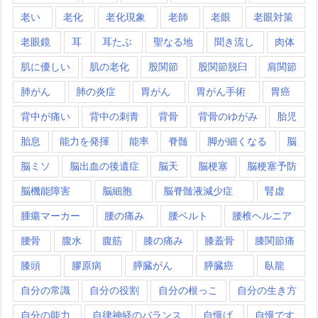
老い
老化
老化現象
老師
老眼
老眼対策
老眼鏡
耳
耳たぶ
聖なる地
聞き流し
肉体
肌に優しい
肌の老化
股関節
股関節脱臼
肩関節
肺がん
肺の炎症
胃がん
胃がん手術
胃癌
背中が痛い
背中の刺青
背骨
背骨のゆがみ
胎児
胎息
能力を発揮
能率
脊髄
脚が細くなる
脳
脳ミソ
脳出血の後遺症
脳天
脳梗塞
脳梗塞予防
脳機能障害
脳細胞
脳脊髄液減少症
腎虚
腫瘍マーカー
腰の痛み
腰ベルト
腰椎ヘルニア
腰骨
腹水
腹筋
膝の痛み
膝蓋骨
膝関節痛
膝頭
膠原病
膵臓がん
膵臓癌
臥龍
自分の常識
自分の役割
自分の根っこ
自分の生き方
自分の能力
自律神経のバランス
自慢げ
自慢です