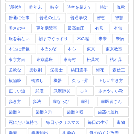
明神池
昨年末
時空
時空を超えて
時計
晩秋
普通に仕事
普通の生活
普通学校
智恵
智慧
暑さの中
更年期障害
最高血圧
有形
有無
服を着ない
朝までぐっすり
木の精
未来
未病
本当に元気
本当の姿
本心
東京
東京教室
東京方面
東京講座
東海村
松葉杖
枯れ葉
柔軟な
柔軟剤
栄養士
桃田選手
梅花
森信三
横隔膜
橋渡し
機器
次元上昇
正しい生き方
正しい道
武漢
武漢肺炎
歩き
歩きやすい靴
歩き方
歩法
歯ならび
歯列
歯医者さん
歯磨き
歯磨き剤
歯磨き粉
歯茎の腫れ
死にたい気持ち
毎日がクリスマス
毎日の生活
毒物
毒素
毒素排出
毛染め
気のめぐり改善