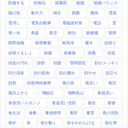
防御する
防御法
除菌剤
陰陽
陰陽バランス
陽の気
集中力
雑念
雑菌
難病
雪道
雲消し
電気自動車
電磁波対策
電話
霊
青い光
青森
青空
静功
静脈瘤
靱帯
靱帯損傷
靱帯断裂
鞍馬寺
響き
頑張り
頑張りましょ
頓服
頓服薬
頭痛
頭皮
頭皮の汚れ
頭部
頭髪
顎関節症
顔がスッキリ
顔の湿疹
顔の筋肉
顔の腫れ
顔やせ
顔立ち
顔色
顔面神経麻痺
風の音
風合い
風呂
風呂上がり
飛蚊症
飛騨高山
食器洗い
食器洗いスポンジ
食器洗い洗剤
食欲
食物
食生活
食酢
養徳標準
養肝
養育
香の洗剤
香炉
骨
骨が動く
骨をやわらげる
骨伝導