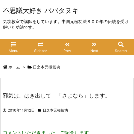
不思議大好き ババタヌキ
気功教室で講師をしています。中国元極功法８００年の伝統を受け
継いだ功法です。
Menu
Sidebar
Prev
Next
Search
ホーム
>
日之本元極気功
邪気は、はき出して 「さよなら」します。
2010年11月12日
日之本元極気功
コメントいただきました。ご紹介します。