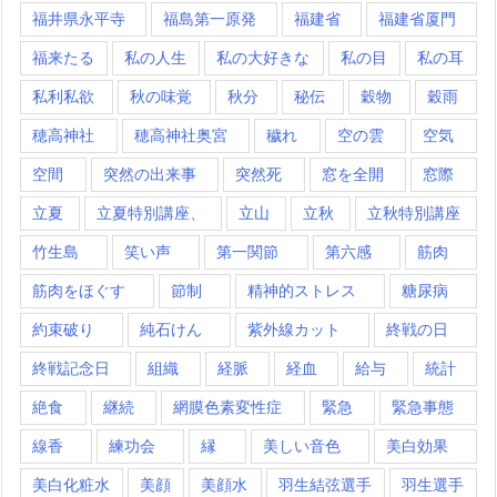
福井県永平寺
福島第一原発
福建省
福建省厦門
福来たる
私の人生
私の大好きな
私の目
私の耳
私利私欲
秋の味覚
秋分
秘伝
穀物
穀雨
穂高神社
穂高神社奥宮
穢れ
空の雲
空気
空間
突然の出来事
突然死
窓を全開
窓際
立夏
立夏特別講座、
立山
立秋
立秋特別講座
竹生島
笑い声
第一関節
第六感
筋肉
筋肉をほぐす
節制
精神的ストレス
糖尿病
約束破り
純石けん
紫外線カット
終戦の日
終戦記念日
組織
経脈
経血
給与
統計
絶食
継続
網膜色素変性症
緊急
緊急事態
線香
練功会
縁
美しい音色
美白効果
美白化粧水
美顔
美顔水
羽生結弦選手
羽生選手