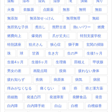
湯船
湿布
湿気
湿疹
滝
潰瘍
濁り
火傷
炊飯器
点眼薬
無形
無明
無欲
無添加
無添加せっけん
無理無理
無給
無邪気な子供
煮出し
熊野古道
熱いパワー
燃費
燃費向上
爆発的
爪が丈夫に
特別支援学校
特別講座
狛犬さん
狭心症
獅子舞
玄関の掃除
珠
球
甘酒
生き方
生の声
生後1ヶ月
生後4ヶ月
生後6ヶ月
生理痛
田植え
甲状腺
男女の差
画龍点睛
疫病
疲れない身体
疲れ知らず
疾病
病原体
病気
病状
痒みがなくなる
痛くない
痰
癌
癌と漢方薬
癌細胞
発達凸凹
発達障害
発酵食品
発音
白内障
白内障手術
白山
白檀
白檀線香