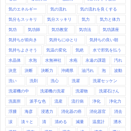
気のエネルギー
気の流れ
気の流れを良くする
気分もスッキリ
気分スッキリ
気力
気力と体力
気功
気功師
気功教室
気功法
気功講座
気持ちが前向き
気持ちにゆとり
気持ちの良い朝
気持ちよさそう
気温の変化
気絶
水で邪気を払う
水晶体
水泡
水無神社
水疱
永遠の課題
汚れ
決意
決断
決断力
沖縄県
油汚れ
泡
波動
洗い
洗剤
洗心
洗濯
洗濯セッケン
洗濯機の中
洗濯機の洗濯
洗濯物
洗濯石けん
洗面所
派手な色
流産
流行病
浄化
浄化力
浮腫
海彦
浸透力
消化器の癌
消化器官
消去
涙
淡々と
清
清める
減量
温度計
湧水