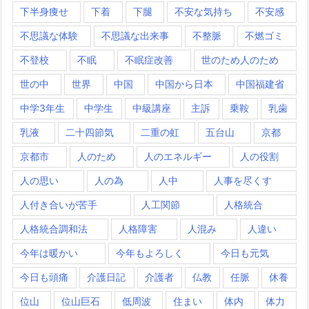
下半身痩せ
下着
下腿
不安な気持ち
不安感
不思議な体験
不思議な出来事
不整脈
不燃ゴミ
不登校
不眠
不眠症改善
世のため人のため
世の中
世界
中国
中国から日本
中国福建省
中学3年生
中学生
中級講座
主訴
乗鞍
乳歯
乳液
二十四節気
二重の虹
五台山
京都
京都市
人のため
人のエネルギー
人の役割
人の思い
人の為
人中
人事を尽くす
人付き合いが苦手
人工関節
人格統合
人格統合調和法
人格障害
人混み
人違い
今年は暖かい
今年もよろしく
今日も元気
今日も頭痛
介護日記
介護者
仏教
任脈
休養
位山
位山巨石
低周波
住まい
体内
体力