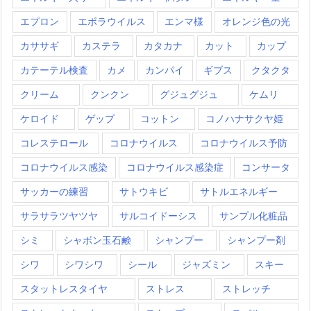
エプロン
エボラウイルス
エンマ様
オレンジ色の光
カササギ
カステラ
カタカナ
カット
カップ
カテーテル検査
カメ
カンパイ
ギブス
クタクタ
クリーム
クンクン
グジュグジュ
ケムリ
ケロイド
ゲップ
コットン
コノハナサクヤ姫
コレステロール
コロナウイルス
コロナウイルス予防
コロナウイルス感染
コロナウイルス感染症
コンサータ
サッカーの練習
サトウキビ
サトルエネルギー
サラサラツヤツヤ
サルコイドーシス
サンプル化粧品
シミ
シャボン玉石鹸
シャンプー
シャンプー剤
シワ
シワシワ
シール
ジャズミン
スキー
スタットレスタイヤ
ストレス
ストレッチ