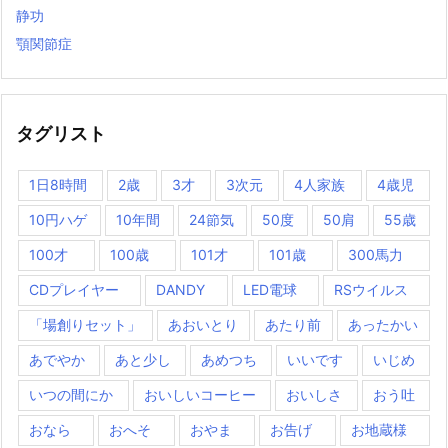
静功
顎関節症
タグリスト
1日8時間
2歳
3才
3次元
4人家族
4歳児
10円ハゲ
10年間
24節気
50度
50肩
55歳
100才
100歳
101才
101歳
300馬力
CDプレイヤー
DANDY
LED電球
RSウイルス
「場創りセット」
あおいとり
あたり前
あったかい
あでやか
あと少し
あめつち
いいです
いじめ
いつの間にか
おいしいコーヒー
おいしさ
おう吐
おなら
おへそ
おやま
お告げ
お地蔵様