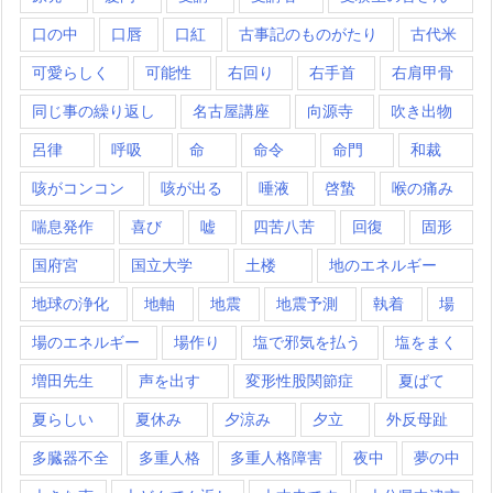
口の中
口唇
口紅
古事記のものがたり
古代米
可愛らしく
可能性
右回り
右手首
右肩甲骨
同じ事の繰り返し
名古屋講座
向源寺
吹き出物
呂律
呼吸
命
命令
命門
和裁
咳がコンコン
咳が出る
唾液
啓蟄
喉の痛み
喘息発作
喜び
嘘
四苦八苦
回復
固形
国府宮
国立大学
土楼
地のエネルギー
地球の浄化
地軸
地震
地震予測
執着
場
場のエネルギー
場作り
塩で邪気を払う
塩をまく
増田先生
声を出す
変形性股関節症
夏ばて
夏らしい
夏休み
夕涼み
夕立
外反母趾
多臓器不全
多重人格
多重人格障害
夜中
夢の中