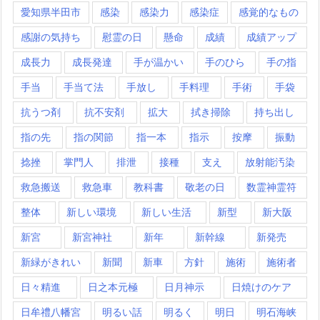
愛知県半田市
感染
感染力
感染症
感覚的なもの
感謝の気持ち
慰霊の日
懸命
成績
成績アップ
成長力
成長発達
手が温かい
手のひら
手の指
手当
手当て法
手放し
手料理
手術
手袋
抗うつ剤
抗不安剤
拡大
拭き掃除
持ち出し
指の先
指の関節
指一本
指示
按摩
振動
捻挫
掌門人
排泄
接種
支え
放射能汚染
救急搬送
救急車
教科書
敬老の日
数霊神霊符
整体
新しい環境
新しい生活
新型
新大阪
新宮
新宮神社
新年
新幹線
新発売
新緑がきれい
新聞
新車
方針
施術
施術者
日々精進
日之本元極
日月神示
日焼けのケア
日牟禮八幡宮
明るい話
明るく
明日
明石海峡