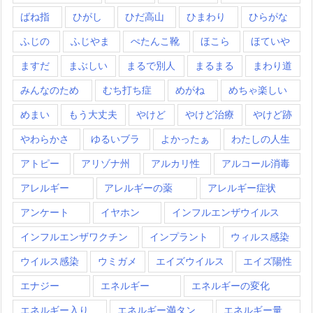
ばね指
ひがし
ひだ高山
ひまわり
ひらがな
ふじの
ふじやま
ぺたんこ靴
ほこら
ほていや
ますだ
まぶしい
まるで別人
まるまる
まわり道
みんなのため
むち打ち症
めがね
めちゃ楽しい
めまい
もう大丈夫
やけど
やけど治療
やけど跡
やわらかさ
ゆるいブラ
よかったぁ
わたしの人生
アトピー
アリゾナ州
アルカリ性
アルコール消毒
アレルギー
アレルギーの薬
アレルギー症状
アンケート
イヤホン
インフルエンザウイルス
インフルエンザワクチン
インプラント
ウィルス感染
ウイルス感染
ウミガメ
エイズウイルス
エイズ陽性
エナジー
エネルギー
エネルギーの変化
エネルギー入り
エネルギー満タン
エネルギー量