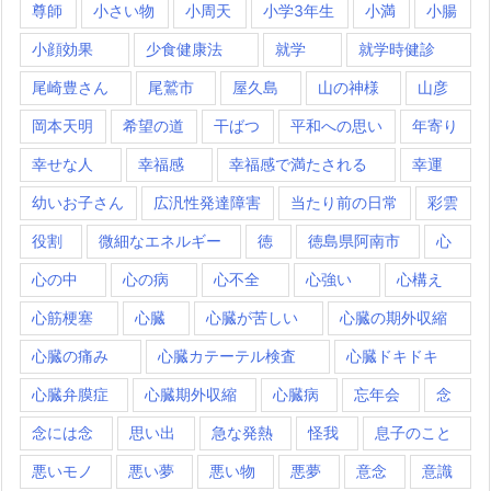
尊師
小さい物
小周天
小学3年生
小満
小腸
小顔効果
少食健康法
就学
就学時健診
尾崎豊さん
尾鷲市
屋久島
山の神様
山彦
岡本天明
希望の道
干ばつ
平和への思い
年寄り
幸せな人
幸福感
幸福感で満たされる
幸運
幼いお子さん
広汎性発達障害
当たり前の日常
彩雲
役割
微細なエネルギー
徳
徳島県阿南市
心
心の中
心の病
心不全
心強い
心構え
心筋梗塞
心臓
心臓が苦しい
心臓の期外収縮
心臓の痛み
心臓カテーテル検査
心臓ドキドキ
心臓弁膜症
心臓期外収縮
心臓病
忘年会
念
念には念
思い出
急な発熱
怪我
息子のこと
悪いモノ
悪い夢
悪い物
悪夢
意念
意識